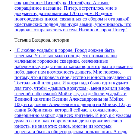
сокращённое: Питербурх, Петербурх. А самое
сокращённое название, Питер, встретилось мне в
документе, датированном 1705 годом. В одном
новгородских писем, связанных со сбором и отправкой
крестьянских подвод для нужд армии, упоминалось, что
подводы отправлялись из села Низино в город Питер"
Татьяна Базарова, историк
"Я люблю усадьбы в городе. Город должен быть
зеленым. У нас так мало солнца, что только наши
маленькие городские скверики, озелененные
набережные, воды наших каналов, в которых отражается
небо, дают нам возможность дышать. Мне повезло,
потому что я провела свое детство и юность недалеко от
Театральной площади. И когда надо было идти куда-то
для того, чтобы «дышать воздухом», меня водили вдоль
зеленой набережной Мойки, туда, где были усадьбы и
Великой княгини Ксении Александровны на Мойке,
106, и сад около Алексеевского дворца на Мойке, 122, и
садик Бобринских, который сейчас, к сожалению,
совершенно закрыт для всех зрителей. И вот, я с ужасом
думаю о том, как современные дети проживут свою
юность, не зная этих садов, многие из которых
перестали быть в общегородском пользовании. А ведь