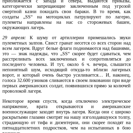
приближается с запада и севера, выдаются приказы,
категорически запрещающие заключенным под угрозой
смертной казни покидать свои бараки. В то время, как
солдаты „SS“ на мотоциклах патрулируют по лагерю,
пулеметы направлены на нас со сторожевых башен,
окружающих лагерь.
29 апреля:
К шуму от артиллерии примешались звуки
пулеметных залпов. Свист гранат несется со всех сторон над
всем лагерем. Вдруг белые флаги поднимаются над башнями,
это — знак надежды, что „SS“ скорее будет сдаваться, чем
расстреливать всех заключенных и сопротивляться до
последнего человека. И тут, около 6 ч. вечера, слышится
непонятный шум, исходящий откуда-то вблизи лагерных
ворот, и который очень быстро усиливается… И, наконец,
голоса 32.600 узников сливаются в своем ликовании при виде
первых американских солдат, появившихся прямо за колючей
проволокой лагеря.
Некоторое время спустя, когда отключено электрическое
напряжение, врата открываются и американские
военнослужащие заходят внутрь лагеря. Когда они с широко
раскрытыми глазами смотрят на нашу изголодавшуюся толпу,
страдающую от тифа и дизентерии, они скорее походят на
пятнадцатилетних подростков, чем на испытанных в бою