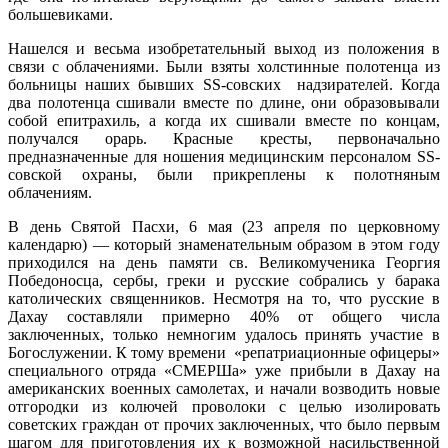
большевиками.
Нашелся и весьма изобретательный выход из положения в
связи с облачениями. Были взяты холстинные полотенца из
больницы наших бывших SS-совских надзирателей. Когда
два полотенца сшивали вместе по длине, они образовывали
собой епитрахиль, а когда их сшивали вместе по концам,
получался орарь. Красные кресты, первоначально
предназначенные для ношения медицинским персоналом SS-
совской охраны, были прикреплены к полотняным
облачениям.
В день Святой Пасхи, 6 мая (23 апреля по церковному
календарю) — который знаменательным образом в этом году
приходился на день памяти св. Великомученика Георгия
Победоносца, сербы, греки и русские собрались у барака
католических священников. Несмотря на то, что русские в
Дахау составляли примерно 40% от общего числа
заключенных, только немногим удалось принять участие в
Богослужении. К тому времени «репатриационные офицеры»
специального отряда «СМЕРШа» уже прибыли в Дахау на
американских военных самолетах, и начали возводить новые
отгородки из колючей проволоки с целью изолировать
советских граждан от прочих заключенных, что было первым
шагом для приготовления их к возможной насильственной