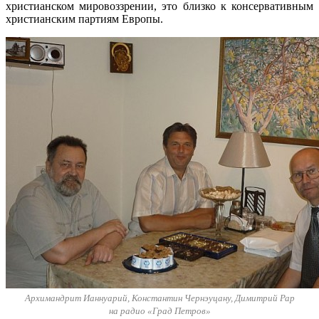
христианском мировоззрении, это близко к консервативным
христианским партиям Европы.
Архимандрит Ианнуарий, Константин Чернэуцану, Димитрий Рар
на радио «Град Петров»