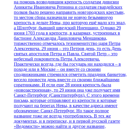
на помощь возводившим крепость солдатам дивизии
Аникиты Ивановича Репнина и солдатам гвардейских
полков было решено направить новгородских крестьян,
то местом сбора назначили не новую безымянную
крепость в дельте Невы, про которую ещё мало кто знал,
а Шлотбург, бывший шведский Ниеншанц. Однако 29
июня 1703 года в крепости, в казармах, устроенных в
бастионе Александра Даниловича Меншикова,
торжественно отмечалось тезоименитство царя Петра
Алексеевича. 29 июня – это Петров день, то есть День
святых апостолов Петра и Павла. Святой Петр – это
небесный покровитель Петра Алексеевича.
Практически всегда, где бы государь ни находился – в
походе или в Москве – он вместе со своими
сподвижниками стремился отметить праздник банкетом,
весело провести день вместе со своими ближайшими
соратниками. И если еще 28 июня крепость была
«новозастроенная», то 29 июня она уже получает имя
Санкт-Петербург (Санктпитербурх). С этого времени
письма, которые отправляют из крепости и которые
получают на берегах Невы, в качестве адреса имеют
обозначение: Санкт-Петербург. Но такое полное
название тоже не всегда употреблялось. В тех же
документах, и в переписке, и в первой русской газете
«Ведомости» можно найти и другое название,