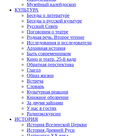
Музейный калейдоскоп
КУЛЬТУРА
Беседы о литературе
Беседы о русской культуре
Русский Север
Поговорим о театре
Родная речь. Второе чтение
Исследования и исследователи
Архивная история
Быть современником
Кино и театр. 25-й кадр
Обратная перспектива
Глагол
Образ жизни
Встреча
Словарь
Культурная реакция
Книжное обозрение
За двумя зайцами
У нас в гостях
Радиоэкскурсии
ИСТОРИЯ
История Вселенской Церкви
История Древней Руси
Патриархи XX века