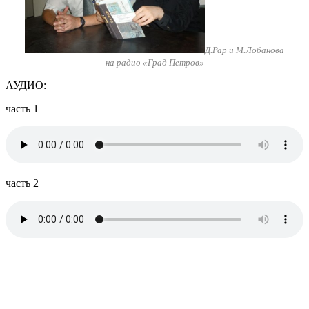
Д.Рар и М.Лобанова
на радио «Град Петров»
АУДИО:
часть 1
часть 2