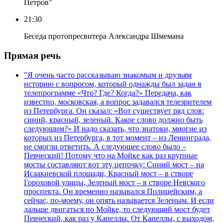
Петров"
21:30
Беседа протопресвитера Александра Шмемана
Прямая речь
"Я очень часто рассказываю знакомым и друзьям
историю с вопросом, который однажды был задан в
телепрограмме «Что? Где? Когда?» Передача, как
известно, московская, а вопрос задавался телезрителем
из Петербурга. Он сказал: «Вот существует ряд слов:
синий, красный, зеленый. Какое слово должно быть
следующим?» И надо сказать, что знатоки, многие из
которых из Петербурга, в тот момент – из Ленинграда,
не смогли ответить. А следующее слово было –
Певческий! Потому что на Мойке как раз крупные
мосты составляют вот эту цепочку: Синий мост – на
Исаакиевской площади, Красный мост – в створе
Гороховой улицы, Зеленый мост – в створе Невского
проспекта. Он временно назывался Полицейским, а
сейчас, по-моему, он опять называется Зеленым. И если
дальше двигаться по Мойке, то следующий мост будет
Певческий, как раз у Капеллы. От Капеллы, с выходом,