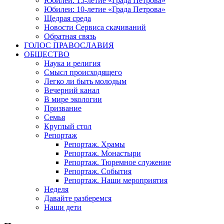
Юбилеи: 15-летие «Града Петрова»
Юбилеи: 10-летие «Града Петрова»
Щедрая среда
Новости Сервиса скачиваний
Обратная связь
ГОЛОС ПРАВОСЛАВИЯ
ОБЩЕСТВО
Наука и религия
Смысл происходящего
Легко ли быть молодым
Вечерний канал
В мире экологии
Призвание
Семья
Круглый стол
Репортаж
Репортаж. Храмы
Репортаж. Монастыри
Репортаж. Тюремное служение
Репортаж. События
Репортаж. Наши мероприятия
Неделя
Давайте разберемся
Наши дети