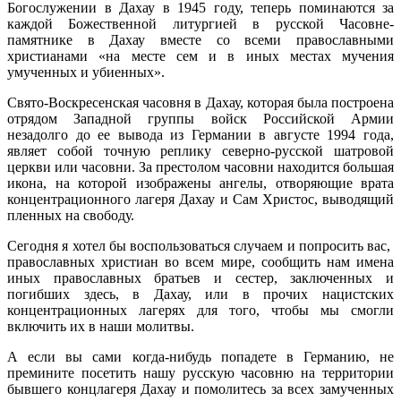
Богослужении в Дахау в 1945 году, теперь поминаются за
каждой Божественной литургией в русской Часовне-
памятнике в Дахау вместе со всеми православными
христианами «на месте сем и в иных местах мучения
умученных и убиенных».
Свято-Воскресенская часовня в Дахау, которая была построена
отрядом Западной группы войск Российской Армии
незадолго до ее вывода из Германии в августе 1994 года,
являет собой точную реплику северно-русской шатровой
церкви или часовни. За престолом часовни находится большая
икона, на которой изображены ангелы, отворяющие врата
концентрационного лагеря Дахау и Сам Христос, выводящий
пленных на свободу.
Сегодня я хотел бы воспользоваться случаем и попросить вас,
православных христиан во всем мире, сообщить нам имена
иных православных братьев и сестер, заключенных и
погибших здесь, в Дахау, или в прочих нацистских
концентрационных лагерях для того, чтобы мы смогли
включить их в наши молитвы.
А если вы сами когда-нибудь попадете в Германию, не
премините посетить нашу русскую часовню на территории
бывшего концлагеря Дахау и помолитесь за всех замученных