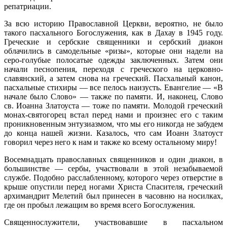
репатриации.
За всю историю Православной Церкви, вероятно, не было
такого пасхального Богослужения, как в Дахау в 1945 году.
Греческие и сербские священники и сербский диакон
облачились в самодельные «ризы», которые они надели на
серо-голубые полосатые одежды заключенных. Затем они
начали песнопения, переходя с греческого на церковно-
славянский, а затем снова на греческий. Пасхальный канон,
пасхальные стихиры — все пелось наизусть. Евангелие — «В
начале было Слово» — также по памяти. И, наконец, Слово
св. Иоанна Златоуста — тоже по памяти. Молодой греческий
монах-святогорец встал перед нами и произнес его с таким
проникновенным энтузиазмом, что мы его никогда не забудем
до конца нашей жизни. Казалось, что сам Иоанн Златоуст
говорил через него к нам и также ко всему остальному миру!
Восемнадцать православных священников и один диакон, в
большинстве — сербы, участвовали в этой незабываемой
службе. Подобно расслабленному, которого через отверстие в
крыше опустили перед ногами Христа Спасителя, греческий
архимандрит Мелетий был принесен в часовню на носилках,
где он пробыл лежащим во время всего Богослужения.
Священнослужители, участвовавшие в пасхальном