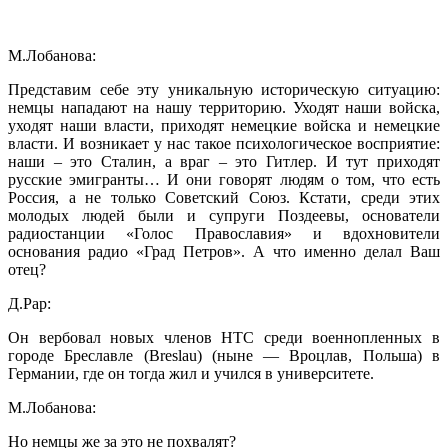
М.Лобанова:
Представим себе эту уникальную историческую ситуацию:
немцы нападают на нашу территорию. Уходят наши войска,
уходят наши власти, приходят немецкие войска и немецкие
власти. И возникает у нас такое психологическое восприятие:
наши – это Сталин, а враг – это Гитлер. И тут приходят
русские эмигранты… И они говорят людям о том, что есть
Россия, а не только Советский Союз. Кстати, среди этих
молодых людей были и супруги Поздеевы, основатели
радиостанции «Голос Православия» и вдохновители
основания радио «Град Петров». А что именно делал Ваш
отец?
Д.Рар:
Он вербовал новых членов НТС среди военнопленных в
городе Бреславле (Breslau) (ныне — Вроцлав, Польша) в
Германии, где он тогда жил и учился в университете.
М.Лобанова:
Но немцы же за это не похвалят?