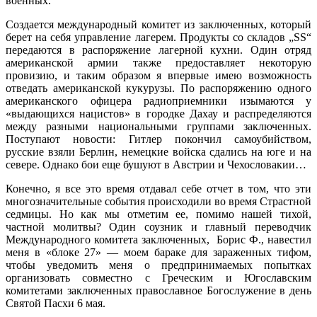
военных.
Создается международный комитет из заключенных, который
берет на себя управление лагерем. Продукты со складов „SS“
передаются в распоряжение лагерной кухни. Один отряд
американской армии также предоставляет некоторую
провизию, и таким образом я впервые имею возможность
отведать американской кукурузы. По распоряжению одного
американского офицера радиоприемники изымаются у
«выдающихся нацистов» в городке Дахау и распределяются
между разными национальными группами заключенных.
Поступают новости: Гитлер покончил самоубийством,
русские взяли Берлин, немецкие войска сдались на юге и на
севере. Однако бои еще бушуют в Австрии и Чехословакии…
Конечно, я все это время отдавал себе отчет в том, что эти
многозначительные события происходили во время Страстной
седмицы. Но как мы отметим ее, помимо нашей тихой,
частной молитвы? Один соузник и главный переводчик
Международного комитета заключенных, Борис Ф., навестил
меня в «блоке 27» — моем бараке для зараженных тифом,
чтобы уведомить меня о предпринимаемых попытках
организовать совместно с Греческим и Югославским
комитетами заключенных православное Богослужение в день
Святой Пасхи 6 мая.