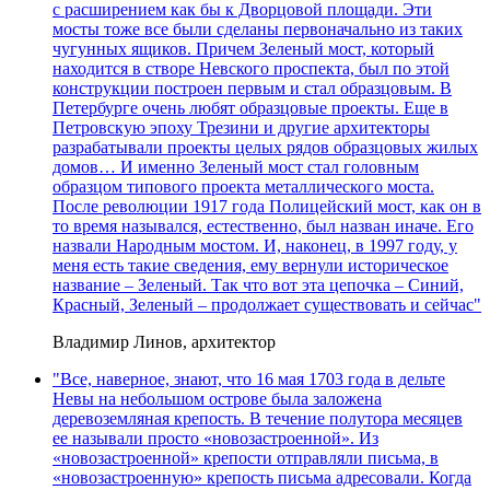
с расширением как бы к Дворцовой площади. Эти
мосты тоже все были сделаны первоначально из таких
чугунных ящиков. Причем Зеленый мост, который
находится в створе Невского проспекта, был по этой
конструкции построен первым и стал образцовым. В
Петербурге очень любят образцовые проекты. Еще в
Петровскую эпоху Трезини и другие архитекторы
разрабатывали проекты целых рядов образцовых жилых
домов… И именно Зеленый мост стал головным
образцом типового проекта металлического моста.
После революции 1917 года Полицейский мост, как он в
то время назывался, естественно, был назван иначе. Его
назвали Народным мостом. И, наконец, в 1997 году, у
меня есть такие сведения, ему вернули историческое
название – Зеленый. Так что вот эта цепочка – Синий,
Красный, Зеленый – продолжает существовать и сейчас"
Владимир Линов, архитектор
"Все, наверное, знают, что 16 мая 1703 года в дельте
Невы на небольшом острове была заложена
деревоземляная крепость. В течение полутора месяцев
ее называли просто «новозастроенной». Из
«новозастроенной» крепости отправляли письма, в
«новозастроенную» крепость письма адресовали. Когда