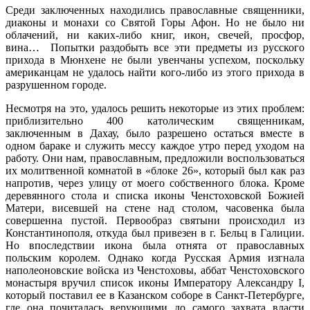
Среди заключенных находились православные священники,
диаконы и монахи со Святой Горы Афон. Но не было ни
облачений, ни каких-либо книг, икон, свечей, просфор,
вина… Попытки раздобыть все эти предметы из русского
прихода в Мюнхене не были увенчаны успехом, поскольку
американцам не удалось найти кого-либо из этого прихода в
разрушенном городе.
Несмотря на это, удалось решить некоторые из этих проблем:
приблизительно 400 католическим священникам,
заключенным в Дахау, было разрешено остаться вместе в
одном бараке и служить мессу каждое утро перед уходом на
работу. Они нам, православным, предложили воспользоваться
их молитвенной комнатой в «блоке 26», который был как раз
напротив, через улицу от моего собственного блока. Кроме
деревянного стола и списка иконы Ченстоховской Божией
Матери, висевшей на стене над столом, часовенка была
совершенна пустой. Первообраз святыни происходил из
Константинополя, откуда был привезен в г. Бельц в Галиции.
Но впоследствии икона была отнята от православных
польским королем. Однако когда Русская Армия изгнала
наполеоновские войска из Ченстоховы, аббат Ченстоховского
монастыря вручил список иконы Императору Александру I,
который поставил ее в Казанском соборе в Санкт-Петербурге,
где она почиталась верующими до самого захвата власти