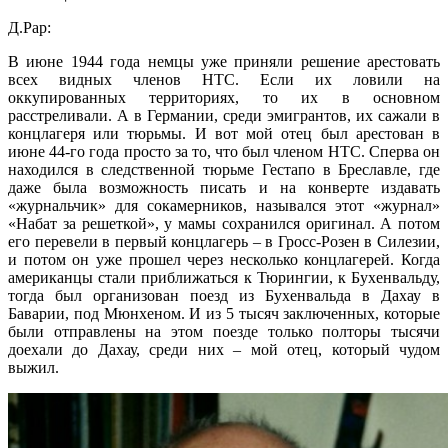
Д.Рар:
В июне 1944 года немцы уже приняли решение арестовать
всех видных членов НТС. Если их ловили на
оккупированных территориях, то их в основном
расстреливали. А в Германии, среди эмигрантов, их сажали в
концлагеря или тюрьмы. И вот мой отец был арестован в
июне 44-го года просто за то, что был членом НТС. Сперва он
находился в следственной тюрьме Гестапо в Бреславле, где
даже была возможность писать и на конверте издавать
«журнальчик» для сокамерников, назывался этот «журнал»
«Набат за решеткой», у мамы сохранился оригинал. А потом
его перевели в первый концлагерь – в Гросс-Розен в Силезии,
и потом он уже прошел через несколько концлагерей. Когда
американцы стали приближаться к Тюрингии, к Бухенвальду,
тогда был организован поезд из Бухенвальда в Дахау в
Баварии, под Мюнхеном. И из 5 тысяч заключенных, которые
были отправлены на этом поезде только полторы тысячи
доехали до Дахау, среди них – мой отец, который чудом
выжил.