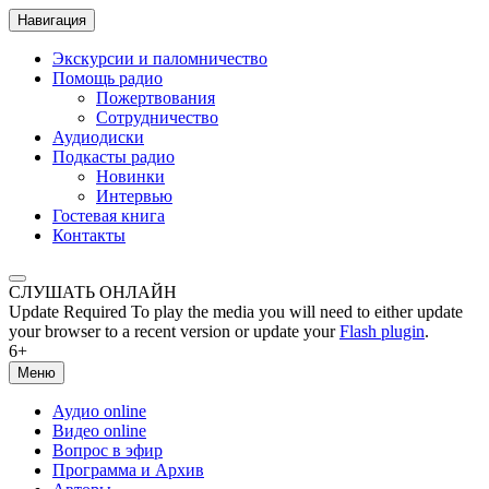
Навигация
Экскурсии и паломничество
Помощь радио
Пожертвования
Сотрудничество
Аудиодиски
Подкасты радио
Новинки
Интервью
Гостевая книга
Контакты
СЛУШАТЬ ОНЛАЙН
Update Required
To play the media you will need to either update
your browser to a recent version or update your
Flash plugin
.
6+
Меню
Аудио online
Видео online
Вопрос в эфир
Программа и Архив