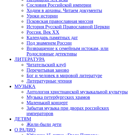
Сословия Российской империи
Ходим в архивы. Читаем документы
Уроки истории
Псковская православная миссия
История Русской Православной Церкви
Россия. Век ХХ
Календарь памятных дат
Под знаменем России
Возвращение к семейным истокам, или
Родословные детективы
ЛИТЕРАТУРА
Читательский клуб
Перечитывая заново
Бог и человек в мировой литературе
Литературные чтения
МУЗЫКА
Антология христианской музыкальной культуры
Музыка петербургских храмов
Маленький концерт
Забытая музыка при дворах российских
императоров
ДЕТЯМ
Жили-были дети
О РАДИО