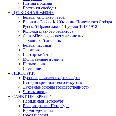
Истина и Жизнь
Вестники свободы
ЦЕРКОВНАЯ ЖИЗНЬ
Беседы на Символ веры
Великий Собор. К 100-летию Поместного Собора
Русской Православной Церкви 1917-1918
Колонка главного редактора
Санкт-Петербургская митрополия
Тихвинский дневник
Беседы пастыря
Экклесия
Пастырский час
Молитвенные правила
Пальмовник
Служение
ЛЕКТОРИЙ
Русская религиозная философия
История христианского искусства
Духовные основы государственности
Читаем икону
САНКТ-ПЕТЕРБУРГ
Невидимый Петербург
Возвращение в Петербург
Время Эрмитажа
Город и время