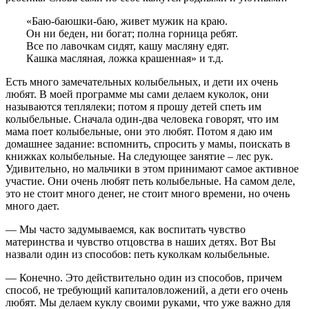
«Баю-баюшки-баю, живет мужик на краю.
Он ни беден, ни богат; полна горница ребят.
Все по лавочкам сидят, кашу масляну едят.
Кашка масляная, ложка крашенная» и т.д.
Есть много замечательных колыбельных, и дети их очень
любят. В моей программе мы сами делаем куколок, они
называются теплялеки; потом я прошу детей спеть им
колыбельные. Сначала один-два человека говорят, что им
мама поет колыбельные, они это любят. Потом я даю им
домашнее задание: вспомнить, спросить у мамы, поискать в
книжках колыбельные. На следующее занятие – лес рук.
Удивительно, но мальчики в этом принимают самое активное
участие. Они очень любят петь колыбельные. На самом деле,
это не стоит много денег, не стоит много времени, но очень
много дает.
— Мы часто задумываемся, как воспитать чувство
материнства и чувство отцовства в наших детях. Вот Вы
назвали один из способов: петь куколкам колыбельные.
— Конечно. Это действительно один из способов, причем
способ, не требующий капиталовложений, а дети его очень
любят. Мы делаем куклу своими руками, что уже важно для