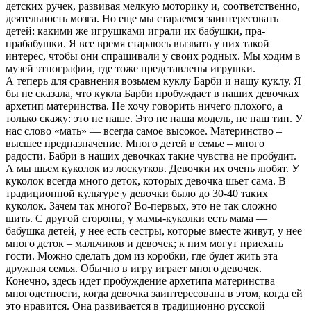
детских ручек, развивая мелкую моторику и, соответственно,
деятельность мозга. Но еще мы стараемся заинтересовать
детей: какими же игрушками играли их бабушки, пра-
прабабушки. Я все время стараюсь вызвать у них такой
интерес, чтобы они спрашивали у своих родных. Мы ходим в
музей этнографии, где тоже представлены игрушки.
А теперь для сравнения возьмем куклу Барби и нашу куклу. Я
бы не сказала, что кукла Барби пробуждает в наших девочках
архетип материнства. Не хочу говорить ничего плохого, а
только скажу: это не наше. Это не наша модель, не наш тип. У
нас слово «мать» — всегда самое высокое. Материнство –
высшее предназначение. Много детей в семье – много
радости. Бабри в наших девочках такие чувства не пробудит.
А мы шьем куколок из лоскутков. Девочки их очень любят. У
куколок всегда много деток, которых девочка шьет сама. В
традиционной культуре у девочки было до 30-40 таких
куколок. Зачем так много? Во-первых, это не так сложно
шить. С другой стороны, у мамы-куколки есть мама —
бабушка детей, у нее есть сестры, которые вместе живут, у нее
много деток – мальчиков и девочек; к ним могут приехать
гости. Можно сделать дом из коробки, где будет жить эта
дружная семья. Обычно в игру играет много девочек.
Конечно, здесь идет пробуждение архетипа материнства
многодетности, когда девочка заинтересована в этом, когда ей
это нравится. Она развивается в традиционно русской