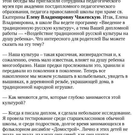
этой беседы мы пригласили сотрудника педагогического
музея при академии постдипломного педагогического
образования, педагога православной школы при храме св.
Екатерины
Елену Владимировну Чижевскую
. Итак, Елена
Владимировна, в школе Вы ведете программу «Введение в
традиционную русскую культуру», а тема Вашей дипломной
работы — «Воздействие традиционной русской культуры на
душу ребенка». Что интересного для родителей Вы можете
сказать на эту тему?
— Наша культура – такая красочная, жизнерадостная и, к
сожалению, очень мало известная, влияет на душу ребенка
многообразно. Наши предки прослеживали это, хранили и
передавали из поколения в поколение. Теперь все
накопленное мы можем услышать в колыбельных, увидеть в
вышивках, в деревянной резьбе, украшающей дома, в
традиционной народной игрушке.
— Как меняются дети, которые глубоко занимаются этой
культурой?
— Когда я писала диплом, я сделала небольшое исследование.
Я провела тестирование среди старшеклассников обычной
школы, и среди подростков, долгое время занимающихся в
фольклорном ансамбле «Домострой». Лично я этих детей не
знала, не знала, из каких они семей, как они учатся.