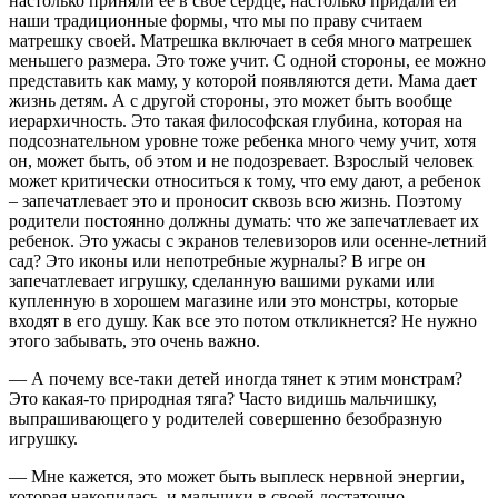
настолько приняли ее в свое сердце, настолько придали ей
наши традиционные формы, что мы по праву считаем
матрешку своей. Матрешка включает в себя много матрешек
меньшего размера. Это тоже учит. С одной стороны, ее можно
представить как маму, у которой появляются дети. Мама дает
жизнь детям. А с другой стороны, это может быть вообще
иерархичность. Это такая философская глубина, которая на
подсознательном уровне тоже ребенка много чему учит, хотя
он, может быть, об этом и не подозревает. Взрослый человек
может критически относиться к тому, что ему дают, а ребенок
– запечатлевает это и проносит сквозь всю жизнь. Поэтому
родители постоянно должны думать: что же запечатлевает их
ребенок. Это ужасы с экранов телевизоров или осенне-летний
сад? Это иконы или непотребные журналы? В игре он
запечатлевает игрушку, сделанную вашими руками или
купленную в хорошем магазине или это монстры, которые
входят в его душу. Как все это потом откликнется? Не нужно
этого забывать, это очень важно.
— А почему все-таки детей иногда тянет к этим монстрам?
Это какая-то природная тяга? Часто видишь мальчишку,
выпрашивающего у родителей совершенно безобразную
игрушку.
— Мне кажется, это может быть выплеск нервной энергии,
которая накопилась, и мальчики в своей достаточно