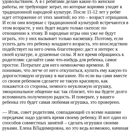
удовольствием. А я с ребятами делаю какие-то женские
работы, не требующие затрат, но которые корнями уходят к
традиционной народной культуре. После 11-12 лет у ребят
идет отторжение от этих занятий; но это – возраст отрицания.
И если они впервые с традиционной культурой встречаются в
этом возрасте, у них будет виден только скепсис по
отношению к этому. В народные игры они уже не будут
играть, это у них вызывает только насмешку. Поэтому, если
успеть дать это ребенку младшего возраста, это впоследствии
подействует на него очень благотворно: даст и интерес к
своей культуре, и душевные силы. Я все время обращаюсь к
родителям: сделайте сами что-нибудь для ребенка, самое
простое. Потратьте для него немножечко времени. Я
понимаю, что легче от него откупиться, купить ему какую-то
дорогостоящую игрушку в магазине. Но если вы сами вместе
со своим ребенком сделаете не такую красивую, как
покажется со стороны, немного неуклюжую игрушку,
эмоциональное общение вас так сблизит, что вы будете долго
вспоминать полученную радость. И поверьте, у вашего
ребенка это будет самая любимая игрушка, это проверено.
— Итак, совет родителям, совпадающий со всеми нашими
передачам: надо уделять время своему ребенку. И вот один из
способов совместных занятий – сделать игрушки своими
руками. Елена ВЛадимировна, но это ведь возможно, начиная