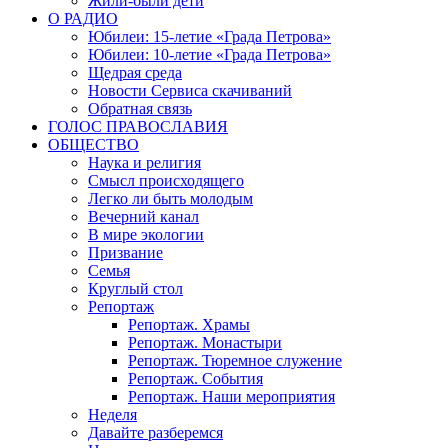
Жили-были дети
О РАДИО
Юбилеи: 15-летие «Града Петрова»
Юбилеи: 10-летие «Града Петрова»
Щедрая среда
Новости Сервиса скачиваний
Обратная связь
ГОЛОС ПРАВОСЛАВИЯ
ОБЩЕСТВО
Наука и религия
Смысл происходящего
Легко ли быть молодым
Вечерний канал
В мире экологии
Призвание
Семья
Круглый стол
Репортаж
Репортаж. Храмы
Репортаж. Монастыри
Репортаж. Тюремное служение
Репортаж. События
Репортаж. Наши мероприятия
Неделя
Давайте разберемся