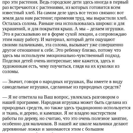
про эти растения. Ведь городские дети здесь иногда в первый
раз встречаются с растениями, из которых готовится всем
известный хлеб. На самом деле здесь все тесно связано: вот
земля дала нам растение; применяя труд, мы вырастили хлеб.
Осталась солома. Раньше она использовалась широко: и для
украшений, и для покрытия крыш. А мы – делаем игрушки.
Это я рассказываю не в форме сухой лекции, а сопровождаю
этим нашу работу. И материал, который дети ощущают
своими пальчиками, эта солома, вызывает уже совершенно
другое отношение к себе. Это ребенку близко, потому что
здесь мы используем эмоционально-чувственный подход.
Поделки детей очень интересные; мне кажется, здесь и
художникам есть, чему поучиться, глядя на их куколки из
соломы.
— Значит, говоря о народных игрушках, Вы имеете в виду
самодельные игрушки, сделанные из природных средств?
— Я не ответила на Ваш вопрос, увлеклась разговором о
нашей программе. Народная игрушка может быть сделана из
природных средств, но также здесь традиционно используется
и ткань, и дерево, и камешки. Я не владею мастерством
работы по дереву, но считаю, что это очень полезное занятие,
особенно для мальчиков. В нашей же школе мальчики делают
деревянные ложки и занимаются этим с большим