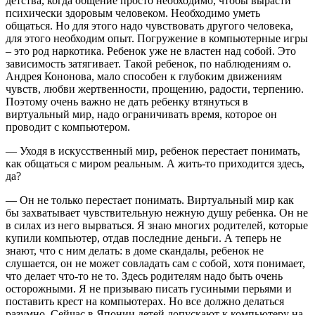
детства, когда общение просто необходимо, чтобы вырасти
психически здоровым человеком. Необходимо уметь
общаться. Но для этого надо чувствовать другого человека,
для этого необходим опыт. Погружение в компьютерные игры
– это род наркотика. Ребенок уже не властен над собой. Это
зависимость затягивает. Такой ребенок, по наблюдениям о.
Андрея Кононова, мало способен к глубоким движениям
чувств, любви жертвенности, прощению, радости, терпению.
Поэтому очень важно не дать ребенку втянуться в
виртуальный мир, надо ограничивать время, которое он
проводит с компьютером.
— Уходя в искусственный мир, ребенок перестает понимать,
как общаться с миром реальным. А жить-то приходится здесь,
да?
— Он не только перестает понимать. Виртуальный мир как
бы захватывает чувствительную нежную душу ребенка. Он не
в силах из него вырваться. Я знаю многих родителей, которые
купили компьютер, отдав последние деньги. А теперь не
знают, что с ним делать: в доме скандалы, ребенок не
слушается, он не может совладать сам с собой, хотя понимает,
что делает что-то не то. Здесь родителям надо быть очень
осторожными. Я не призываю писать гусиными перьями и
поставить крест на компьютерах. Но все должно делаться
разумно. Сейчас в Японии детей допускают к компьютеру на