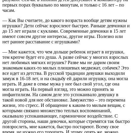
первых порах буквально по минутам, и только с 16 лет – по
часам.
— Как Вы считаете, до какого возраста вообще детям нужны
игрушки? Дети сейчас взрослеют быстрее. Раньше девчонки и
до 15 лет играли с куклами. Современные девчонки в 15 лет
имеют совсем другие интересы, другие игры. Полезно или
нет раннее расставание с игрушками?
— Мне кажется, что чем дольше ребенок играет в игрушки,
тем крепче будет его душа. А разве сейчас у многих взрослых
нет любимых мягких игрушек? Разве мы не дарим своим
знакомым каких-то милых плюшевых медвежат, собачек? Это
все идет из детства. В русской традиции девушки выходили
замуж в 16-18 лет, и на свадьбу ей дарили игрушку, она могла
играть. И даже в семье мужа у нее был свой угол, где она
могла играть. На первый взгляд, это можно принять за
инфантилизм. На самом деле это успокаивало девушку в
такой новой для нее обстановке. Замужество – это перемена
жизни, это стресс. И обращение к каким-то милым вещам, с
которыми связано множество теплых воспоминаний,
оказывало успокаивающее, гармоничное воздействие. С
другой стороны, наши девочки, которые стремятся так быстро
повзрослеть, мне кажется, быстро постареют. Всему свое
время, не нужно его торопить. И этому, опять же, можно