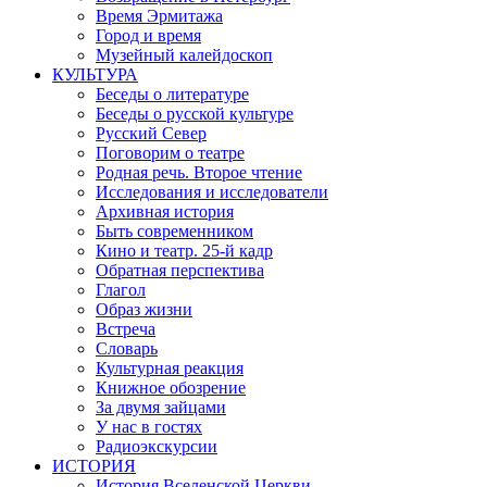
Время Эрмитажа
Город и время
Музейный калейдоскоп
КУЛЬТУРА
Беседы о литературе
Беседы о русской культуре
Русский Север
Поговорим о театре
Родная речь. Второе чтение
Исследования и исследователи
Архивная история
Быть современником
Кино и театр. 25-й кадр
Обратная перспектива
Глагол
Образ жизни
Встреча
Словарь
Культурная реакция
Книжное обозрение
За двумя зайцами
У нас в гостях
Радиоэкскурсии
ИСТОРИЯ
История Вселенской Церкви