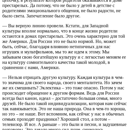
цепочку, в результате которой родители оказываются в доме
престарелых. Да потому, что не было у детей в детстве с
родителями эмоционального общения, не было радости, не
было света. Запечатление было другое.
— Вы верную линию провели. Кстати, для Западной
культуры вполне нормально, что в конце жизни родители
остаются в домах престарелых. Это очень характерно для той
же Америки. Для России это не было нормой. Но, может
быть, сейчас, благодаря влиянию нетипичных для нас
игрушек и мультфильмов, мы то же идем к этому. Мы
забываем свою богатейшую культуру и с легкостью меняем ее
на культуру сомнительного качества такой молодой, в
сравнении с нами, Америки.
— Нельзя отрицать другую культуру. Каждая культура в чем-
то значима для своего народа, своего менталитета. Но зачем
же их смешивать? Эклектика – это тоже опасно. Потом у нас
происходит обращение к другим формам. Ведь для России
всегда был канон, идеал – достаточно большая семья, много
друзей. Не было такой индивидуализации, которая нам сейчас
так навязывается. Это не наша природа. Она в чем-то хороша,
но это – не наше. Вот вспомним, как сейчас у нас в обычных
семьях проходят праздники? Хороший стол, а потом –
телевизор. И все. А раньше – это были и песни, и задушевные
разговоры. Это давало много сил душе, снималось