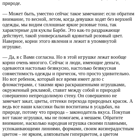
природе.
— Может быть, уместно сейчас такое замечание: если обратим
внимание, то весной, летом, когда девушки ходят без верхней
одежды, мы видим сплошные яркие розовые тона, так
характерные для куклы Барби. Это как-то раздражающе
действует, такой универсальный ядовитый розовый цвет.
Наверное, корни этого явления и лежит в упомянутой
игрушке.
— Да, я с Вами согласна. Но в этой игрушке лежат вообще
корни очень многого. Сейчас и люди, имеющие деньги,
одеваются настолько безвкусно, настолько безвкусная
совместимость одежды и причесок, что просто удивительно.
Но вот ребенок, который все время имеет дело с
фломастерами, с такими ярко раскрашенными игрушками,
окруженный рекламой, ставит между собой и природой
совершенно непреодолимую стену. Он совершенно не
замечает закат, цветы, оттенки перехода природных красок. А
ведь все наши классики были воспитаны в усадьбах, на
природе, потому что природа – законодатель вкуса. Покупая
вот такие игрушки, мы не помогаем, а мешаем. Обратите
внимание, насколько народная игрушка своими плавными,
успокаивающими линиями, формами, своим жизнерадостным
цветом – не ярким, аляповатым гиперцветом, а цветом