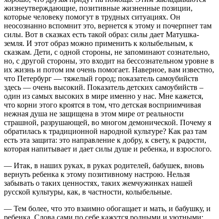
жизнеутверждающие, позитивные жизненные позиции,
которые человеку помогут в трудных ситуациях. Он
неосознанно вспомнит это, вернется к этому и почерпнет там
силы. Вот в сказках есть такой образ: силы дает Матушка-
земля. И этот образ можно применить к колыбельным, к
сказкам. Дети, с одной стороны, не запоминают сознательно,
но, с другой стороны, это входит на бессознательном уровне в
их жизнь и потом им очень помогает. Наверное, вам известно,
что Петербург — тяжелый город; показатель самоубийств
здесь — очень высокий. Показатель детских самоубийств –
один из самых высоких в мире именно у нас. Мне кажется,
что корни этого кроятся в том, что детская восприимчивая
нежная душа не защищена в этом мире от реальности
страшной, разрушающей, во многом демонической. Почему я
обратилась к традиционной народной культуре? Как раз там
есть эта защита: это направление к добру, к свету, к радости,
которая напитывает и дает силы душе и ребенка, и взрослого.
— Итак, в наших руках, в руках родителей, бабушек, вновь
вернуть ребенка к этому позитивному настрою. Нельзя
забывать о таких ценностях, таких жемчужинках нашей
русской культуры, как, в частности, колыбельные.
— Тем более, что это взаимно обогащает и мать, и бабушку, и
ребенка. Слова сами по себе кажутся родными и уютными: