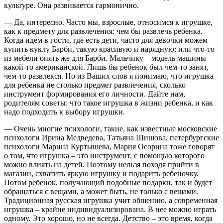
культуре. Она развивается гармонично.
— Да, интересно. Часто мы, взрослые, относимся к игрушке,
как к предмету для развлечения: чем бы развлечь ребенка.
Когда идем в гости, где есть дети, часто для девочки можем
купить куклу Барби, такую красивую и нарядную; или что-то
из мебели опять же для Барби. Мальчику – модель машины
какой-то американской. Лишь бы ребенок был чем-то занят,
чем-то развлекся. Но из Ваших слов я понимаю, что игрушка
для ребенка не столько предмет развлечения, сколько
инструмент формирования его личности. Дайте нам,
родителям советы: что такое игрушка в жизни ребенка, и как
надо подходить к выбору игрушки.
— Очень многие психологи, такие, как известные московские
психологи Ирина Медведева, Татьяна Шишова, петербургские
психологи Марина Куртышева, Мария Осорина тоже говорят
о том, что игрушка – это инструмент, с помощью которого
можно влиять на детей. Поэтому нельзя походя прийти в
магазин, схватить яркую игрушку и подарить ребеночку.
Потом ребенок, получающий подобные подарки, так и будет
обращаться с вещами, а может быть, не только с вещами.
Традиционная русская игрушка учит общению, а современная
игрушка – крайне индивидуализирована. В нее можно играть
одному. Это хорошо, но не всегда. Детство – это время, когда