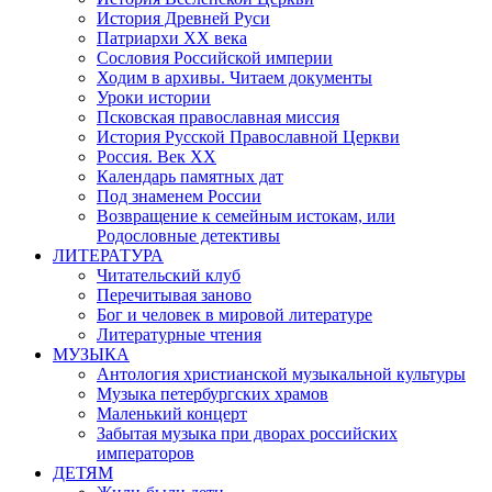
История Древней Руси
Патриархи XX века
Сословия Российской империи
Ходим в архивы. Читаем документы
Уроки истории
Псковская православная миссия
История Русской Православной Церкви
Россия. Век ХХ
Календарь памятных дат
Под знаменем России
Возвращение к семейным истокам, или
Родословные детективы
ЛИТЕРАТУРА
Читательский клуб
Перечитывая заново
Бог и человек в мировой литературе
Литературные чтения
МУЗЫКА
Антология христианской музыкальной культуры
Музыка петербургских храмов
Маленький концерт
Забытая музыка при дворах российских
императоров
ДЕТЯМ