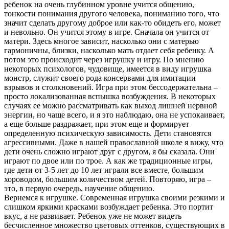
ребенок на очень глубинном уровне учится общению,
тонкости понимания другого человека, пониманию того, что
значит сделать другому доброе или как-то обидеть его, может
и невольно. Он учится этому в игре. Сначала он учится от
матери. Здесь многое зависит, насколько они с матерью
гармоничны, близки, насколько мать отдает себя ребенку. А
потом это происходит через игрушку и игру. По мнению
некоторых психологов, чудовище, имеется в виду игрушка
монстр, служит своего рода консервами для имитации
взрывов и столкновений. Игра при этом бессодержательна –
просто локализованная вспышка возбуждения. В некоторых
случаях ее можно рассматривать как выход лишней нервной
энергии, но чаще всего, и я это наблюдаю, она не успокаивает,
а еще больше раздражает, при этом еще и формирует
определенную психическую зависимость. Дети становятся
агрессивными. Даже в нашей православной школе я вижу, что
дети очень сложно играют друг с другом, я бы сказала. Они
играют по двое или по трое. А как же традиционные игры,
где дети от 3-5 лет до 10 лет играли все вместе, большим
хороводом, большим количеством детей. Повторяю, игра –
это, в первую очередь, научение общению.
Вернемся к игрушке. Современная игрушка своими резкими и
слишком яркими красками возбуждает ребенка. Это портит
вкус, а не развивает. Ребенок уже не может видеть
бесчисленное множество цветовых оттенков, существующих в