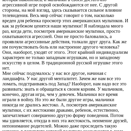
агрессивной игре порой освобождаются от нее. С другой
стороны, на мой взгляд, здесь сказывается сильное влияние
телевидения. Весь мир сейчас говорит о том, насколько
вреден для ребенка просмотр этих американских мультиков. И
как за рубежом ценятся наши мультики! Я наблюдала много
раз, когда дети, посмотрев американские мультики, просто
охватываются агрессией. Они не просто баловались, а
проявляли агрессивные действия, толкали друг друга. Как же
им почувствовать боль или настроение другого человека?
Они, наоборот, уходят от этого. Этот крайний индивидуализм
характерен не только западным игрушкам, но и западному
искусству в целом. В традиционной русской игрушке этого
нет.
Мне сейчас подумалось: у нас все другое, начиная с
ландшафта. У нас другой менталитет. Зачем же нам все это
ломать, подстраиваясь под Запад? Наоборот, нам надо все это
развивать: знать и обращаться к своим корням. У мальчиков,
конечно, другая игра, чем у девочек. Мальчики все время
играли в войну. Но это же были другие игры, мальчики
никогда не дрались жестоко. А, посмотрев американские
мультики, с их жестокими драками, ребенок, естественно,
запечатлевает совершенно другую форму поведения. Потом
мы удивляется, откуда в них эта жестокость, неимение друзей,
непонимание родителей. Можно даже проследить такую