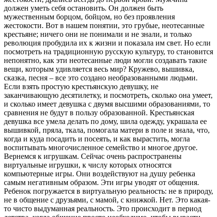
должен уметь себя остановить. Он должен быть
мужественным борцом, бойцом, но без проявления
жестокости. Вот в нашем понятии, это грубые, неотесанные
крестьяне; ничего они не понимали и не знали, и только
революция пробудила их к жизни и показала им свет. Но если
посмотреть на традиционную русскую культуру, то становится
непонятно, как эти неотесанные люди могли создавать такие
вещи, которым удивляется весь мир? Кружево, вышивка,
сказка, песня – все это создано необразованными людьми.
Если взять простую крестьянскую девушку, не
заканчивающую десятилетку, и посмотреть, сколько она умеет,
и сколько имеет девушка с двумя высшими образованиями, то
сравнения не будут в пользу образованной. Крестьянская
девушка все умела делать по дому, шила одежду, украшала ее
вышивкой, пряла, ткала, помогала матери в поле и знала, что,
когда и куда посадить и посеять, и как вырастить, могла
воспитывать многочисленное семейство и многое другое.
Вернемся к игрушкам. Сейчас очень распространены
виртуальные игрушки, к числу которых относятся
компьютерные игры. Они воздействуют на душу ребенка
самым негативным образом. Эти игры уводят от общения.
Ребенок погружается в виртуальную реальность: не в природу,
не в общение с друзьями, с мамой, с книжкой. Нет. Это какая-
то чисто выдуманная реальность. Это происходит в период