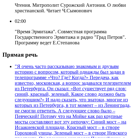
Чтения. Митрополит Сурожский Антония. О любви
христианской. Читает Ч.Сымонович
02:00
"Время Эрмитажа". Совместная программа
Государственного Эрмитажа и радио "Град Петров".
Программу ведет Е.Степанова
Прямая речь
"Я очень часто рассказываю знакомым и друзьям
историю с вопросом, который однажды был задан в
телепрограмме «Что? Где? Когда?» Передача, как
известно, московская, а вопрос задавался телезрителем
из Петербурга. Он сказал: «Вот существует ряд слов:
синий, красный, зеленый. Какое слово должно быть
следующим?» И надо сказать, что знатоки, многие из
которых из Петербурга, в тот момент – из Ленинграда,
не смогли ответить. А следующее слово было –
Певческий! Потому что на Мойке как раз крупные
мосты составляют вот эту цепочку: Синий мост – на
Исаакиевской площади, Красный мост – в створе
Гороховой улицы, Зеленый мост – в створе Невского