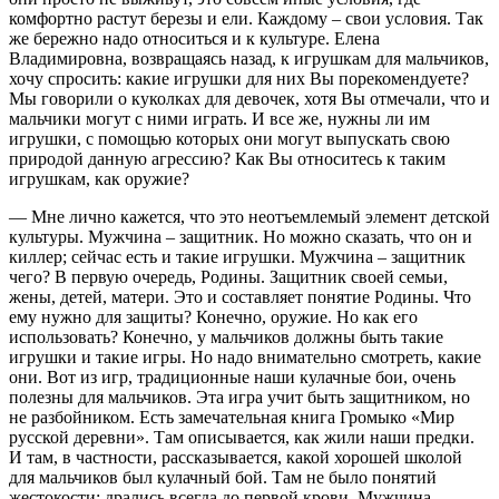
комфортно растут березы и ели. Каждому – свои условия. Так
же бережно надо относиться и к культуре. Елена
Владимировна, возвращаясь назад, к игрушкам для мальчиков,
хочу спросить: какие игрушки для них Вы порекомендуете?
Мы говорили о куколках для девочек, хотя Вы отмечали, что и
мальчики могут с ними играть. И все же, нужны ли им
игрушки, с помощью которых они могут выпускать свою
природой данную агрессию? Как Вы относитесь к таким
игрушкам, как оружие?
— Мне лично кажется, что это неотъемлемый элемент детской
культуры. Мужчина – защитник. Но можно сказать, что он и
киллер; сейчас есть и такие игрушки. Мужчина – защитник
чего? В первую очередь, Родины. Защитник своей семьи,
жены, детей, матери. Это и составляет понятие Родины. Что
ему нужно для защиты? Конечно, оружие. Но как его
использовать? Конечно, у мальчиков должны быть такие
игрушки и такие игры. Но надо внимательно смотреть, какие
они. Вот из игр, традиционные наши кулачные бои, очень
полезны для мальчиков. Эта игра учит быть защитником, но
не разбойником. Есть замечательная книга Громыко «Мир
русской деревни». Там описывается, как жили наши предки.
И там, в частности, рассказывается, какой хорошей школой
для мальчиков был кулачный бой. Там не было понятий
жестокости; дрались всегда до первой крови. Мужчина