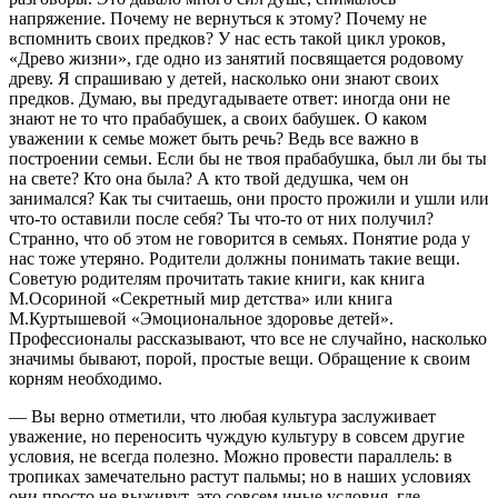
напряжение. Почему не вернуться к этому? Почему не
вспомнить своих предков? У нас есть такой цикл уроков,
«Древо жизни», где одно из занятий посвящается родовому
древу. Я спрашиваю у детей, насколько они знают своих
предков. Думаю, вы предугадываете ответ: иногда они не
знают не то что прабабушек, а своих бабушек. О каком
уважении к семье может быть речь? Ведь все важно в
построении семьи. Если бы не твоя прабабушка, был ли бы ты
на свете? Кто она была? А кто твой дедушка, чем он
занимался? Как ты считаешь, они просто прожили и ушли или
что-то оставили после себя? Ты что-то от них получил?
Странно, что об этом не говорится в семьях. Понятие рода у
нас тоже утеряно. Родители должны понимать такие вещи.
Советую родителям прочитать такие книги, как книга
М.Осориной «Секретный мир детства» или книга
М.Куртышевой «Эмоциональное здоровье детей».
Профессионалы рассказывают, что все не случайно, насколько
значимы бывают, порой, простые вещи. Обращение к своим
корням необходимо.
— Вы верно отметили, что любая культура заслуживает
уважение, но переносить чуждую культуру в совсем другие
условия, не всегда полезно. Можно провести параллель: в
тропиках замечательно растут пальмы; но в наших условиях
они просто не выживут, это совсем иные условия, где