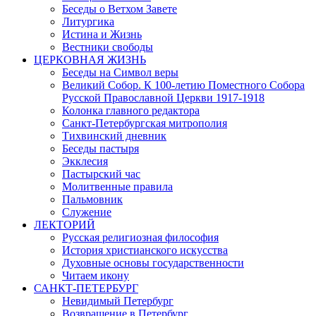
Беседы о Ветхом Завете
Литургика
Истина и Жизнь
Вестники свободы
ЦЕРКОВНАЯ ЖИЗНЬ
Беседы на Символ веры
Великий Собор. К 100-летию Поместного Собора
Русской Православной Церкви 1917-1918
Колонка главного редактора
Санкт-Петербургская митрополия
Тихвинский дневник
Беседы пастыря
Экклесия
Пастырский час
Молитвенные правила
Пальмовник
Служение
ЛЕКТОРИЙ
Русская религиозная философия
История христианского искусства
Духовные основы государственности
Читаем икону
САНКТ-ПЕТЕРБУРГ
Невидимый Петербург
Возвращение в Петербург