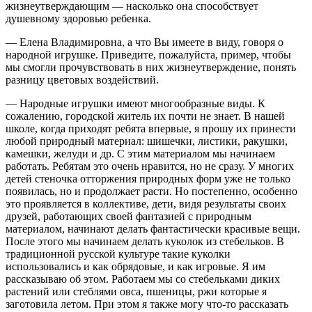
жизнеутверждающим — насколько она способствует
душевному здоровью ребенка.
— Елена Владимировна, а что Вы имеете в виду, говоря о
народной игрушке. Приведите, пожалуйста, пример, чтобы
мы смогли прочувствовать в них жизнеутверждение, понять
разницу цветовых воздействий.
— Народные игрушки имеют многообразные виды. К
сожалению, городской житель их почти не знает. В нашей
школе, когда приходят ребята впервые, я прошу их принести
любой природный материал: шишечки, листики, ракушки,
камешки, желуди и др. С этим материалом мы начинаем
работать. Ребятам это очень нравится, но не сразу. У многих
детей стеночка отторжения природных форм уже не только
появилась, но и продолжает расти. Но постепенно, особенно
это проявляется в коллективе, дети, видя результаты своих
друзей, работающих своей фантазией с природным
материалом, начинают делать фантастически красивые вещи.
После этого мы начинаем делать куколок из стебельков. В
традиционной русской культуре такие куколки
использовались и как обрядовые, и как игровые. Я им
рассказываю об этом. Работаем мы со стебельками диких
растений или стеблями овса, пшеницы, ржи которые я
заготовила летом. При этом я также могу что-то рассказать