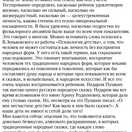
Тестирование определяло, насколько ребенок удовлетворен
жизнью, насколько он сильный, насколько он
жизнерадостный, насколько он — целеустремленная
личность, какова степень его психо-эмоциональной
насыщенности. Я была удивлена, насколько подростки из
фольклорного ансамбля были выше по всем этим показателям.
Это говорит о многом. Можно вспомнить слова психолога
В.Зеньковского из работы «Психология детства», о том, что
человек не может состояться как личность без восприятия
народных форм. У него есть такой термин, как социальное
унаследование. Это означает впитывание, восприятие
человеком тех традиционно народных форм, которые веками
передавались из поколения в поколение, которые как бы
составляют душу народа и которые прослеживаются во всем:
в сказках, в колыбельных, в народном искусстве. И все это
очень хорошо воспринимается ребенком. Недаром Пушкин
так высоко ценил русскую народную сказку. Недаром мы все
время вспоминаем его няню Арину Родионовну, которая дала
ему столько сказок. Но, несмотря на это Пушкин писал: «О
мое несчастное детство! Как мало в нем было сказок!». А
наши дети не имеют и сотой доли того!
Мне кажется сейчас опасным то, что появляются книги,
довольно безвкусно, аляповато раскрашенные, в которых
традиционные народные сказки, где каждое слово