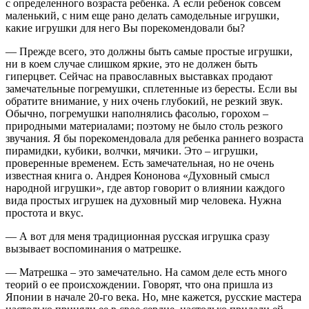
с определенного возраста ребенка. А если ребенок совсем
маленький, с ним еще рано делать самодельные игрушки,
какие игрушки для него Вы порекомендовали бы?
— Прежде всего, это должны быть самые простые игрушки,
ни в коем случае слишком яркие, это не должен быть
гиперцвет. Сейчас на православных выставках продают
замечательные погремушки, сплетенные из бересты. Если вы
обратите внимание, у них очень глубокий, не резкий звук.
Обычно, погремушки наполнялись фасолью, горохом –
природными материалами; поэтому не было столь резкого
звучания. Я бы порекомендовала для ребенка раннего возраста
пирамидки, кубики, волчки, мячики. Это – игрушки,
проверенные временем. Есть замечательная, но не очень
известная книга о. Андрея Кононова «Духовный смысл
народной игрушки», где автор говорит о влиянии каждого
вида простых игрушек на духовный мир человека. Нужна
простота и вкус.
— А вот для меня традиционная русская игрушка сразу
вызывает воспоминания о матрешке.
— Матрешка – это замечательно. На самом деле есть много
теорий о ее происхождении. Говорят, что она пришла из
Японии в начале 20-го века. Но, мне кажется, русские мастера