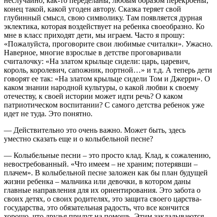
неслучайно, как-то переделаны, любым образом перекроены;
конец такой, какой угоден автору. Сказка теряет свой
глубинный смысл, свою символику. Там появляется дурная
эклектика, которая воздействует на ребенка своеобразно. Ко
мне в класс приходят дети, мы играем. Часто я прошу:
«Пожалуйста, проговорите свои любимые считалки». Ужасно.
Наверное, многие взрослые в детстве проговаривали
считалочку: «На златом крыльце сидели: царь, царевич,
король, королевич, сапожник, портной…» и т.д. А теперь дети
говорят ее так: «На златом крыльце сидели Том и Джерри». О
каком знании народной культуры, о какой любви к своему
отечеству, к своей истории может идти речь? О каком
патриотическом воспитании? С самого детства ребенок уже
идет не туда. Это понятно.
— Действительно это очень важно. Может быть, здесь
уместно сказать еще и о колыбельной песне?
— Колыбельные песни – это просто клад. Клад, к сожалению,
невостребованный. «Что имеем – не храним; потерявши –
плачем». В колыбельной песне заложен как бы план будущей
жизни ребенка – мальчика или девочки, в котором даны
главные направления для их ориентирования. Это забота о
своих детях, о своих родителях, это защита своего царства-
государства, это обязательная радость, что все кончится
хорошо, что друзья придут на помощь. Этим закладываются