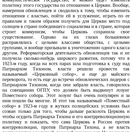
политику этого государства по отношению к Церкви. Вообще,
намерения обновленцев и сводились к тому, чтобы изменить
отношения с властью, пойти ей в услужение, играть по ее
правилам и таким образом получить для Церкви место под
солнцем в стране победившего социализма и в стране, которая
строит коммунизм, чтобы Церковь сохранила свое
существование. Однако на их глазах большевики
расправлялись с целыми классами общества, с целыми
группами, и вообще призывали к уничтожению одного класса
другим. Реформаторская деятельность обновленцев так и не
получила сколько-нибудь широкого развития, потому что в
1923-м году, когда на всех парах шла подготовка к суду над
Патриархом Тихоном, власти решили провести так
называемый «Церковный собор», и еще до майского
переворота, то есть еще до встречи обновленческих лидеров с
Патриархом Тихоном, когда они забрали власть, говорилось
на совещаниях ОГПУ, что должен быть выдвинут лозунг
Поместного собора. Этот лозунг был очень популярен и за
ним пошли бы многие. И этот так называемый «Поместный
собор» в 1923-м году в жутких полицейских условиях был
созван только для того, чтобы дальше расколоть Церковь и
чтобы осудить Патриарха Тихона и его контрреволюционную
политику и показать, что сама Церковь в России против
контрреволюции, против Патриарха Тихона, а не власть