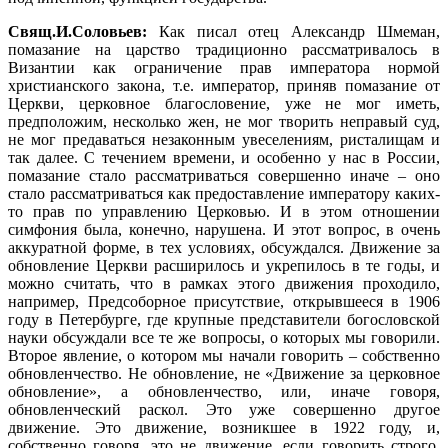
Свящ.И.Соловьев:
Как писал отец Александр Шмеман,
помазание на царство традиционно рассматривалось в
Византии как ограничение прав императора нормой
христианского закона, т.е. император, приняв помазание от
Церкви, церковное благословение, уже не мог иметь,
предположим, несколько жен, не мог творить неправый суд,
не мог предаваться незаконным увеселениям, ристалищам и
так далее. С течением времени, и особенно у нас в России,
помазание стало рассматриваться совершенно иначе – оно
стало рассматриваться как предоставление императору каких-
то прав по управлению Церковью. И в этом отношении
симфония была, конечно, нарушена. И этот вопрос, в очень
аккуратной форме, в тех условиях, обсуждался. Движение за
обновление Церкви расширилось и укрепилось в те годы, и
можно считать, что в рамках этого движения проходило,
например, Предсоборное присутствие, открывшееся в 1906
году в Петербурге, где крупные представители богословской
науки обсуждали все те же вопросы, о которых мы говорили.
Второе явление, о котором мы начали говорить – собственно
обновленчество. Не обновление, не «Движение за церковное
обновление», а обновленчество, или, иначе говоря,
обновленческий раскол. Это уже совершенно другое
движение. Это движение, возникшее в 1922 году, и,
собственно говоря, это не движение, если говорить строго.