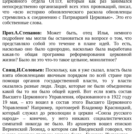
Церковного отдела ОГПУ, который как раз занимался
непосредственно организацией всех этих провокаций, писал,
что «всю историю обновленческого раскола обновленцы
стремились к соединению с Патриаршей Церковью». Это его
собственные слова.
Прот.А.Степанов:
Может быть, отец Илья, немного
подробнее мы могли бы остановиться на вопросе о том, что
представляло собой это течение в плане идей. То есть,
насколько оно было однородно, насколько была выработана
какая-то общая программа реформирования церковной
жизни? Было ли это что-то такое цельное, монолитное?
Свящ.И.Соловьев:
Поскольку, как я уже сказал, власть была
взята обновленцами явочным порядком по всей стране при
помощи органов государственной власти, то у власти
оказались разные люди. Люди, которые не были объединены
какой бы то ни было общей идеей. Вот если взять состав
Высшего Церковного Управления, образованного в 1922 году
19 мая, – кто вошел в состав этого Высшего Церковного
Управления? Например, протоиерей Владимир Красницкий,
который служил до революции в церкви «Союза русского
народа» – конечно, у него никаких социалистических
симпатий никогда не было. Из архиереев вошел епископ
Верненский Леонид, о котором сам Введенский говорил, что