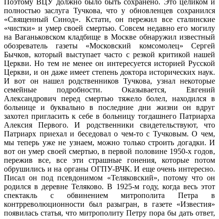
Поэтому ВЦУ должно было быть сохранено. Это целиком и
полностью заслуга Тучкова, что у обновленцев сохранился
«Священный Синод». Кстати, он пережил все сталинские
«чистки» и умер своей смертью. Совсем недавно его могилу
на Ваганьковском кладбище в Москве обнаружил известный
обозреватель газеты «Московский комсомолец» Сергей
Бычков, который выступает часто с резкой критикой нашей
Церкви. Но тем не менее он интересуется историей Русской
Церкви, и он даже имеет степень доктора исторических наук.
И вот он нашел родственников Тучкова, узнал некоторые
семейные подробности. Оказывается, Евгений
Александрович перед смертью тяжело болел, находился в
больнице и буквально в последние дни жизни он вдруг
захотел пригласить к себе в больницу тогдашнего Патриарха
Алексия Первого. И родственники свидетельствуют, что
Патриарх приехал и беседовал о чем-то с Тучковым. О чем,
мы теперь уже не узнаем, можно только строить догадки. И
вот он умер своей смертью, в первой половине 1950-х годов,
пережив все, все эти страшные гонения, которые потом
обрушились и на органы ОГПУ-ВЧК. И еще очень интересно.
Писал он под псевдонимом «Теляковский», потому что он
родился в деревне Теляково. В 1925-м году, когда весь этот
спектакль с обвинением митрополита Петра в
контрреволюционности был разыгран, в газете «Известия»
появилась статья, что митрополиту Петру пора бы дать ответ,