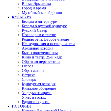
Время Эрмитажа
Город и время
Музейный калейдоскоп
КУЛЬТУРА
Беседы о литературе
Беседы о русской культуре
Русский Север
Поговорим о театре
Родная речь. Второе чтение
Исследования и исследователи
Архивная история
Быть современником
Кино и театр. 25-й кадр
Обратная перспектива
Глагол
Образ жизни
Встреча
Словарь
Культурная реакция
Книжное обозрение
За двумя зайцами
У нас в гостях
Радиоэкскурсии
ИСТОРИЯ
История Вселенской Церкви