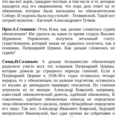
что мы вот ждем, граждане честные, в том числе и те, которые
находятся под его окормлением, что пора дать ответ на те
обвинения, которые были высказаны на обновленческом
Соборе. И подпись была под статьей – Теляковский. Такой вот
хитрый мужичок – Евгений Александрович Тучков.
Прот.А.Степанов:
Отец Илья, как дальше сложилась судьба
обновленцев? Им удалось на какое-то время создать Высшее
Церковное Управление, получить легальный статус
существования, который никак не удавалось получить, как я
понимаю, Патриаршей Церкви. Как дальше сложилась их
судьба?
Свящ.И.Соловьев:
А дальше большинство обновленцев
разделило участь всех тех клириков Патриаршей Церкви,
которые дожили до страшного периода гонений. Если в
Патриаршей Церкви в 1938-39-х годах оставалось четыре
иерарха, то у обновленцев, по разным подсчетам, оставалось
от восьми до двенадцати правящих епископов. Но гонения
затронули их не меньше. Александр Боярский, например,
известный обновленческий деятель, идейный обновленец. К
сожалению, идейные обновленцы никогда не определяли
лица обновленческого раскола, скорее безыдейные определяли
его лицо. Так вот, Александр Иванович Боярский, будущий
митрополит Ивановский, был сдан своими же собратьями и