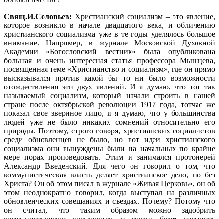
Свящ.И.Соловьев:
Христианский социализм – это явление,
которое возникло в начале двадцатого века, и обличению
христианского социализма уже в те годы уделялось большое
внимание. Например, в журнале Московской Духовной
Академии «Богословский вестник» была опубликована
большая и очень интересная статья профессора Мышцева,
посвященная теме «Христианство и социализм», где он прямо
высказывался против какой бы то ни было возможности
отождествления эти двух явлений. И я думаю, что тот так
называемый социализм, который начали строить в нашей
стране после октябрьской революции 1917 года, тотчас же
показал свое звериное лицо, и я думаю, что у большинства
людей уже не было никаких сомнений относительно его
природы. Поэтому, строго говоря, христианских социалистов
среди обновленцев не было, но вот идеи христианского
социализма они вынуждены были на начальных по крайне
мере порах проповедовать. Этим и занимался протоиерей
Александр Введенский. Для чего он говорил о том, что
коммунистическая власть делает христианское дело, но без
Христа? Он об этом писал в журнале «Живая Церковь», он об
этом неоднократно говорил, когда выступал на различных
обновленческих совещаниях и съездах. Почему? Потому что
он считал, что таким образом можно задобрить
коммунистическое государство, и можно будет изменить