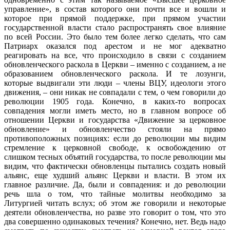
управление», в состав которого они почти все и вошли и
которое при прямой поддержке, при прямом участии
государственной власти стало распространять свое влияние
по всей России. Это было тем более легко сделать, что сам
Патриарх оказался под арестом и не мог адекватно
реагировать на все, что происходило в связи с созданием
обновленческого раскола в Церкви – именно с созданием, а не
образованием обновленческого раскола. И те лозунги,
которые выдвигали эти люди – члены ВЦУ, идеологи этого
движения, – они никак не совпадали с тем, о чем говорили до
революции 1905 года. Конечно, в каких-то вопросах
совпадения могли иметь место, но в главном вопросе об
отношении Церкви и государства «Движение за церковное
обновление» и обновленчество стояли на прямо
противоположных позициях: если до революции мы видим
стремление к церковной свободе, к освобождению от
слишком тесных объятий государства, то после революции мы
видим, что фактически обновленцы пытались создать новый
альянс, еще худший альянс Церкви и власти. В этом их
главное различие. Да, были и совпадения: и до революции
речь шла о том, что тайные молитвы необходимо за
Литургией читать вслух; об этом же говорили и некоторые
деятели обновленчества, но разве это говорит о том, что это
два совершенно одинаковых течения? Конечно, нет. Ведь надо