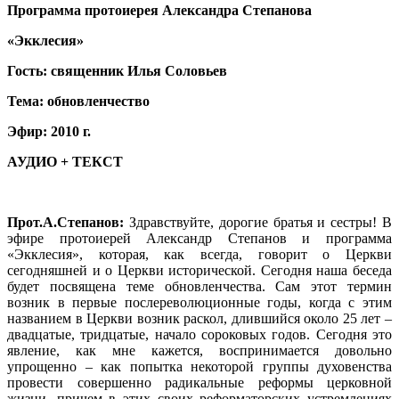
Программа протоиерея Александра Степанова
«Экклесия»
Гость: священник Илья Соловьев
Тема: обновленчество
Эфир: 2010 г.
АУДИО + ТЕКСТ
Прот.А.Степанов:
Здравствуйте, дорогие братья и сестры! В
эфире протоиерей Александр Степанов и программа
«Экклесия», которая, как всегда, говорит о Церкви
сегодняшней и о Церкви исторической. Сегодня наша беседа
будет посвящена теме обновленчества. Сам этот термин
возник в первые послереволюционные годы, когда с этим
названием в Церкви возник раскол, длившийся около 25 лет –
двадцатые, тридцатые, начало сороковых годов. Сегодня это
явление, как мне кажется, воспринимается довольно
упрощенно – как попытка некоторой группы духовенства
провести совершенно радикальные реформы церковной
жизни, причем в этих своих реформаторских устремлениях