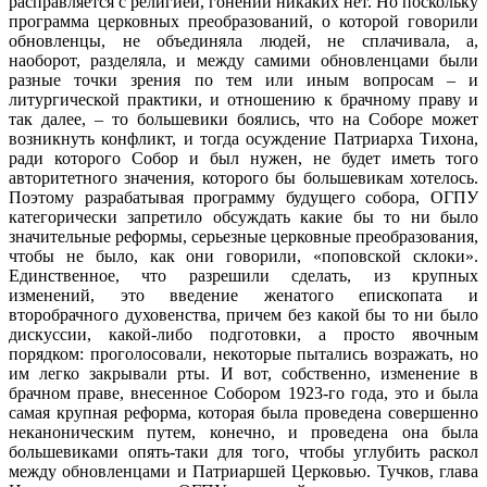
расправляется с религией, гонений никаких нет. Но поскольку
программа церковных преобразований, о которой говорили
обновленцы, не объединяла людей, не сплачивала, а,
наоборот, разделяла, и между самими обновленцами были
разные точки зрения по тем или иным вопросам – и
литургической практики, и отношению к брачному праву и
так далее, – то большевики боялись, что на Соборе может
возникнуть конфликт, и тогда осуждение Патриарха Тихона,
ради которого Собор и был нужен, не будет иметь того
авторитетного значения, которого бы большевикам хотелось.
Поэтому разрабатывая программу будущего собора, ОГПУ
категорически запретило обсуждать какие бы то ни было
значительные реформы, серьезные церковные преобразования,
чтобы не было, как они говорили, «поповской склоки».
Единственное, что разрешили сделать, из крупных
изменений, это введение женатого епископата и
второбрачного духовенства, причем без какой бы то ни было
дискуссии, какой-либо подготовки, а просто явочным
порядком: проголосовали, некоторые пытались возражать, но
им легко закрывали рты. И вот, собственно, изменение в
брачном праве, внесенное Собором 1923-го года, это и была
самая крупная реформа, которая была проведена совершенно
неканоническим путем, конечно, и проведена она была
большевиками опять-таки для того, чтобы углубить раскол
между обновленцами и Патриаршей Церковью. Тучков, глава