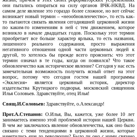
они пытались опираться на силу органов ВЧК-НКВД. На
самом деле явление это гораздо более сложное, но вот сейчас
возникает новый термин – «неообновленчество», то есть как-
то пытаются связать явления сегодняшней церковной жизни
по каким-то изменениям в ней с тем движением, которое
возникло в начале двадцатых годов. Поскольку этот термин
приобретает все больше характер ярлыка, то есть названия,
лишенного реального содержания, просто выражения
негативного отношения одной части церковных людей к
другой, то хотелось бы прежде всего прояснить: что этот
термин означал в те годы, когда он появился? Что такое
обновленчество как историческое явление? Сегодня у нас есть
замечательная возможность получить ясный ответ на этот
вопрос, потому что сегодня гостем нашей программы
«Экклесия» является церковный историк, директор
издательства Крутицкого подворья, московский священник
Илья Соловьев. Здравствуйте, отец Илья!
Свящ.И.Соловьев:
Здравствуйте, о.Александр!
Прот.А.Степанов:
О.Илья, Вы, кажется, уже более 10 лет
занимаетесь именно этой проблемой истории нашей Церкви.
В чем же заключалось явление обновленчества, как оно было
связано с теми тенденциями в церковной жизни, которые
наметились еще до революции? Было ли оно с ними связано