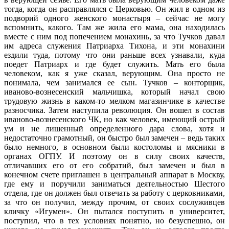
тогда, когда он расправлялся с Церковью. Он жил в одном из
подворий одного женского монастыря – сейчас не могу
вспомнить, какого. Там же жила его мама, она находилась
вместе с ним под попечением монахинь, за что Тучков давал
им адреса служения Патриарха Тихона, и эти монахини
ездили туда, потому что они раньше всех узнавали, куда
поедет Патриарх и где будет служить. Мать его была
человеком, как я уже сказал, верующим. Она просто не
понимала, чем занимался ее сын. Тучков – конторщик,
иваново-вознесенский мальчишка, который начал свою
трудовую жизнь в каком-то мелком магазинчике в качестве
разносчика. Затем наступила революция. Он вошел в состав
иваново-вознесенского ЧК, но как человек, имеющий острый
ум и не лишенный определенного дара слова, хотя и
недостаточно грамотный, он быстро был замечен – ведь таких
было немного, в основном были костоломы и мясники в
органах ОГПУ. И поэтому он в силу своих качеств,
отличавших его от его собратий, был замечен и был в
конечном счете приглашен в центральный аппарат в Москву,
где ему и поручили заниматься деятельностью Шестого
отдела, где он должен был отвечать за работу с церковниками,
за что он получил, между прочим, от своих сослуживцев
кличку «Игумен». Он пытался поступить в университет,
поступил, что в тех условиях понятно, но безуспешно, он