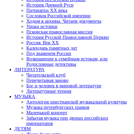
История Древней Руси
Патриархи XX века
Сословия Российской империи
Ходим в архивы. Читаем документы
Уроки истории
Псковская православная миссия
История Русской Православной Церкви
Россия. Век ХХ
Календарь памятных дат
Под знаменем России
Возвращение к семейным истокам, или
Родословные детективы
ЛИТЕРАТУРА
Читательский клуб
Перечитывая заново
Бог и человек в мировой литературе
Литературные чтения
МУЗЫКА
Антология христианской музыкальной культуры
Музыка петербургских храмов
Маленький концерт
Забытая музыка при дворах российских
императоров
ДЕТЯМ