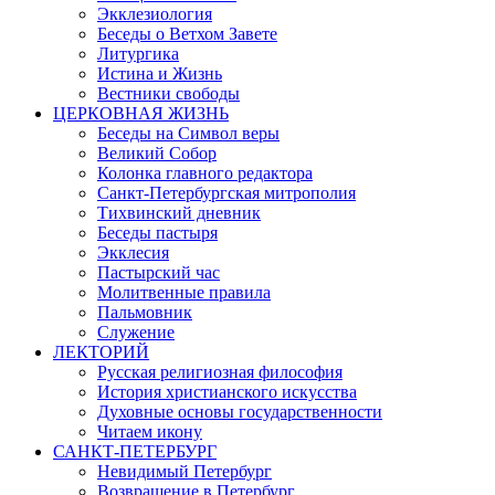
Экклезиология
Беседы о Ветхом Завете
Литургика
Истина и Жизнь
Вестники свободы
ЦЕРКОВНАЯ ЖИЗНЬ
Беседы на Символ веры
Великий Собор
Колонка главного редактора
Санкт-Петербургская митрополия
Тихвинский дневник
Беседы пастыря
Экклесия
Пастырский час
Молитвенные правила
Пальмовник
Служение
ЛЕКТОРИЙ
Русская религиозная философия
История христианского искусства
Духовные основы государственности
Читаем икону
САНКТ-ПЕТЕРБУРГ
Невидимый Петербург
Возвращение в Петербург