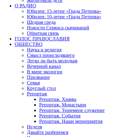
Жили-были дети
О РАДИО
Юбилеи: 15-летие «Града Петрова»
Юбилеи: 10-летие «Града Петрова»
Щедрая среда
Новости Сервиса скачиваний
Обратная связь
ГОЛОС ПРАВОСЛАВИЯ
ОБЩЕСТВО
Наука и религия
Смысл происходящего
Легко ли быть молодым
Вечерний канал
В мире экологии
Призвание
Семья
Круглый стол
Репортаж
Репортаж. Храмы
Репортаж. Монастыри
Репортаж. Тюремное служение
Репортаж. События
Репортаж. Наши мероприятия
Неделя
Давайте разберемся