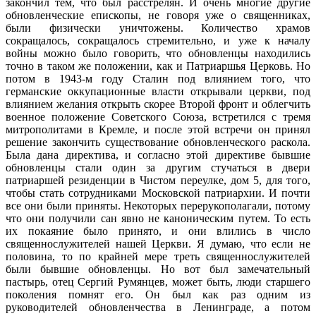
закончил тем, что был расстрелян. И очень многие другие
обновленческие епископы, не говоря уже о священниках,
были физически уничтожены. Количество храмов
сокращалось, сокращалось стремительно, и уже к началу
войны можно было говорить, что обновленцы находились
точно в таком же положении, как и Патриаршья Церковь. Но
потом в 1943-м году Сталин под влиянием того, что
германские оккупационные власти открывали церкви, под
влиянием желания открыть скорее Второй фронт и облегчить
военное положение Советского Союза, встретился с тремя
митрополитами в Кремле, и после этой встречи он принял
решение закончить существование обновленческого раскола.
Была дана директива, и согласно этой директиве бывшие
обновленцы стали один за другим стучаться в двери
патриаршей резиденции в Чистом переулке, дом 5, для того,
чтобы стать сотрудниками Московской патриархии. И почти
все они были приняты. Некоторых перерукополагали, потому
что они получили сан явно не каноническим путем. То есть
их покаяние было принято, и они влились в число
священнослужителей нашей Церкви. Я думаю, что если не
половина, то по крайней мере треть священнослужителей
были бывшие обновленцы. Но вот был замечательный
пастырь, отец Сергий Румянцев, может быть, люди старшего
поколения помнят его. Он был как раз одним из
руководителей обновленчества в Ленинграде, а потом