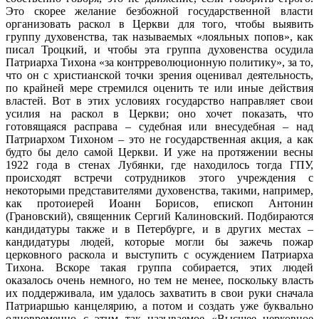
Это скорее желание безбожной государственной власти
организовать раскол в Церкви для того, чтобы выявить
группу духовенства, так называемых «лояльных попов», как
писал Троцкий, и чтобы эта группа духовенства осудила
Патриарха Тихона «за контрреволюционную политику», за то,
что он с христианской точки зрения оценивал деятельность,
по крайней мере стремился оценить те или иные действия
властей. Вот в этих условиях государство направляет свои
усилия на раскол в Церкви; оно хочет показать, что
готовящаяся расправа – судебная или внесудебная – над
Патриархом Тихоном – это не государственная акция, а как
будто бы дело самой Церкви. И уже на протяжении весны
1922 года в стенах Лубянки, где находилось тогда ГПУ,
происходят встречи сотрудников этого учреждения с
некоторыми представителями духовенства, такими, например,
как протоиерей Иоанн Борисов, епископ Антонин
(Грановский), священник Сергий Калиновский. Подбираются
кандидатуры также и в Петербурге, и в других местах –
кандидатуры людей, которые могли бы зажечь пожар
церковного раскола и выступить с осуждением Патриарха
Тихона. Вскоре такая группа собирается, этих людей
оказалось очень немного, но тем не менее, поскольку власть
их поддерживала, им удалось захватить в свои руки сначала
Патриаршью канцелярию, а потом и создать уже буквально
одновременно с этим так называемое «Высшее церковное