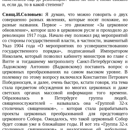
и, если да, то в какой степени?
Свящ.И.Соловьев:
Я думаю, что можно говорить о двух
совершенно разных явлениях, которые носят похожие, но
разные названия. Первое – это движение «За церковное
обновление», которое шло в церковном русле и проходило до
революции 1917 года. Начало ему положил ряд мероприятий
со стороны государственной власти, в частности, знаменитый
Указ 1904 года «О мероприятиях по усовершенствованию
государственного порядка», подписанный Императором
Николаем, который позволил кабинету министров во главе с
Витте и тогдашнему митрополиту Санкт-Петербургскому и
Ладожскому Антонию (Вадковскому) поставить вопрос о
церковных преобразованиях на самом высоком уровне. В
полемику по этому вопросу включился Константин Петрович
Победоносцев, и далее, очень быстро, кстати говоря, эта тема
стала предметом обсуждения во многих церковных и даже
светских органах массовой информации того времени.
Образовалась в Петербурге группа людей,
священнослужителей – называлась она «Группой 32-х
столичных священников», – которая стала разрабатывать
проекты церковных преобразований для предстоящего
церковного Собора. Ожидалось, что такой церковный Собор
будет созван уже в ближайшие годы. И вот эта «Группа 32-х
столичных священников» и аналогичные ей небольшие,