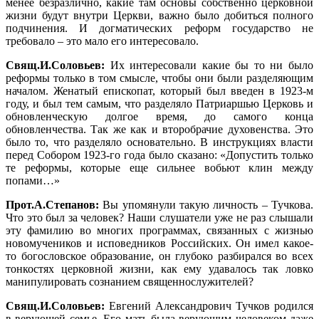
менее безразлично, какие там основы собственно церковной
жизни будут внутри Церкви, важно было добиться полного
подчинения. И догматических реформ государство не
требовало – это мало его интересовало.
Свящ.И.Соловьев:
Их интересовали какие бы то ни было
реформы только в том смысле, чтобы они были разделяющим
началом. Женатый епископат, который был введен в 1923-м
году, и был тем самым, что разделяло Патриаршью Церковь и
обновленческую долгое время, до самого конца
обновленчества. Так же как и второбрачие духовенства. Это
было то, что разделяло основательно. В инструкциях власти
перед Собором 1923-го года было сказано: «Допустить только
те реформы, которые еще сильнее вобьют клин между
попами…»
Прот.А.Степанов:
Вы упомянули такую личность – Тучкова.
Что это был за человек? Наши слушатели уже не раз слышали
эту фамилию во многих программах, связанных с жизнью
новомучеников и исповедников Российских. Он имел какое-
то богословское образование, он глубоко разбирался во всех
тонкостях церковной жизни, как ему удавалось так ловко
манипулировать сознанием священнослужителей?
Свящ.И.Соловьев:
Евгений Александрович Тучков родился
в верующей семье. Его мать была верующим человеком даже