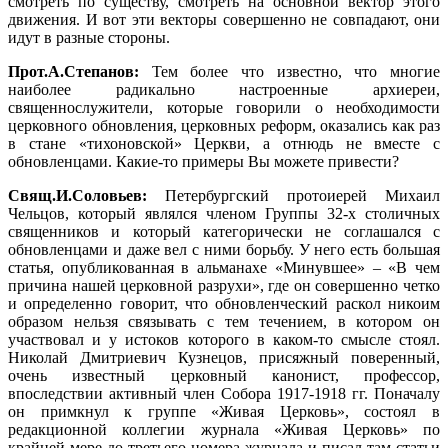
смотреть по существу, смотреть на основной вектор этого
движения. И вот эти векторы совершенно не совпадают, они
идут в разные стороны.
Прот.А.Степанов:
Тем более что известно, что многие
наиболее радикально настроенные архиереи,
священнослужители, которые говорили о необходимости
церковного обновления, церковных реформ, оказались как раз
в стане «тихоновской» Церкви, а отнюдь не вместе с
обновленцами. Какие-то примеры Вы можете привести?
Свящ.И.Соловьев:
Петербургский протоиерей Михаил
Чельцов, который являлся членом Группы 32-х столичных
священников и который категорически не соглашался с
обновленцами и даже вел с ними борьбу. У него есть большая
статья, опубликованная в альманахе «Минувшее» – «В чем
причина нашей церковной разрухи», где он совершенно четко
и определенно говорит, что обновленческий раскол никоим
образом нельзя связывать с тем течением, в котором он
участвовал и у истоков которого в каком-то смысле стоял.
Николай Дмитриевич Кузнецов, присяжный поверенный,
очень известный церковный канонист, профессор,
впоследствии активный член Собора 1917-1918 гг. Поначалу
он примкнул к группе «Живая Церковь», состоял в
редакционной коллегии журнала «Живая Церковь» по
крайней мере до третьего номера журнала и писал там статьи