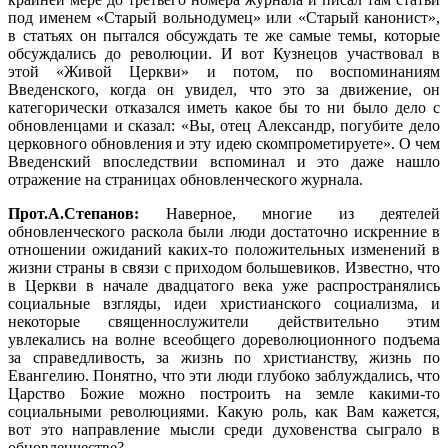
под именем «Старый вольнодумец» или «Старый канонист»,
в статьях он пытался обсуждать те же самые темы, которые
обсуждались до революции. И вот Кузнецов участвовал в
этой «Живой Церкви» и потом, по воспоминаниям
Введенского, когда он увидел, что это за движение, он
категорически отказался иметь какое бы то ни было дело с
обновленцами и сказал: «Вы, отец Александр, погубите дело
церковного обновления и эту идею скомпрометируете». О чем
Введенский впоследствии вспоминал и это даже нашло
отражение на страницах обновленческого журнала.
Прот.А.Степанов:
Наверное, многие из деятелей
обновленческого раскола были люди достаточно искренние в
отношении ожиданий каких-то положительных изменений в
жизни страны в связи с приходом большевиков. Известно, что
в Церкви в начале двадцатого века уже распространялись
социальные взгляды, идеи христианского социализма, и
некоторые священнослужители действительно этим
увлекались на волне всеобщего дореволюционного подъема
за справедливость, за жизнь по христианству, жизнь по
Евангелию. Понятно, что эти люди глубоко заблуждались, что
Царство Божие можно построить на земле какими-то
социальными революциями. Какую роль, как Вам кажется,
вот это направление мысли среди духовенства сыграло в
обновленчестве?