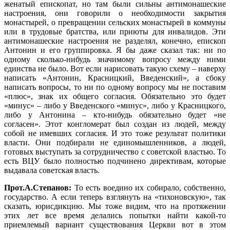
женатый епископат, но там были сильны антимонашеские
настроения, они говорили о необходимости закрытия
монастырей, о превращении сельских монастырей в коммуны
или в трудовые братства, или приюты для инвалидов. Эти
антимонашеские настроения не разделял, конечно, епископ
Антонин и его группировка. Я бы даже сказал так: ни по
одному сколько-нибудь значимому вопросу между ними
единства не было. Вот если нарисовать такую схему – наверху
написать «Антонин, Красницкий, Введенский», а сбоку
написать вопросы, то ни по одному вопросу мы не поставим
«плюс», знак их общего согласия. Обязательно это будет
«минус» – либо у Введенского «минус», либо у Красницкого,
либо у Антонина – кто-нибудь обязательно будет «не
согласен». Этот конгломерат был создан из людей, между
собой не имевших согласия. И это тоже результат политики
власти. Они подбирали не единомышленников, а людей,
готовых выступать за сотрудничество с советской властью. То
есть ВЦУ было полностью подчинено директивам, которые
выдавала советская власть.
Прот.А.Степанов:
То есть воедино их собирало, собственно,
государство. А если теперь взглянуть на «тихоновскую», так
сказать, юрисдикцию. Мы тоже видим, что на протяжении
этих лет все время делались попытки найти какой-то
приемлемый вариант существования Церкви вот в этом