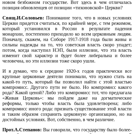
новом безбожном государстве. Вот здесь в чем отличалась
позиция обновленцев от позиции «тихоновской» Церкви?
Свящ.И.Соловьев:
Понимание того, что в новых условиях
Церкви придется считаться, по крайней мере, с тем режимом,
который установился в России в результате падения
монархии, постепенно приходило ко всем церковным людям.
Поначалу, скажем, на Соборе 1917-1918 года были живы и
сильны надежды на то, что советская власть скоро упадет;
потом, когда наступил НЭП, были иллюзии, что эта власть
изменит свой характер и будет более либеральна и более
человечна, но эти иллюзии тоже скоро ушли.
И я думаю, что к середине 1920-х годов практически все
крупные церковные деятели понимали, что нужно стать на
какой-то путь, который бы позволил найти с этой властью
компромисс. Другого пути не было. Но компромисс какого
рода? Какой ценой? Либо это компромисс тот, что предлагала
«Живая Церковь»: мы пойдем даже на догматические
реформы, только чтобы власть была удовлетворена; либо
компромисс иного рода: признать существование этой власти
и таким образом сохранить церковную организацию, но на
достойных условиях. Вот, собственно, в чем различие.
Прот.А.Степанов:
Вы говорили, что государству было более-