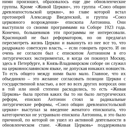
ними произошел, образовалось еще две обновленческие
группы. Кроме «Живой Церкви», это группа «Союз общин
древлеапостольской церкви», во главе которой встал
протоиерей Александр Введенский, и группа «Союз
церковного возрождения» епископа Антонина. Они
выступили со своими программами на Соборе 1923 года.
Конечно, большевиков эти программы не интересовали.
Красницкий не был реформатором, но он предлагал
пересмотреть жизнь Церкви и выкинуть из нее все то, что
раздражало советскую власть, – если говорить просто. И он
очень не согласен был с епископом Антонином в его
литургических экспериментах, и когда он покинул Москву,
здесь в Петербурге, в Князь-Владимирском соборе он служил
на церковнославянском языке, не допуская никаких новшеств.
То есть общего между ними было мало. Главное, что их
объединяло – это желание согласовать позиции Церкви с
государственной властью, а вот во всех других вопросах они
в той или иной степени расходились, то есть «Живая
Церковь» была против каких бы то ни было литургических
реформ, епископ Антонин стоял за радикальные
литургические реформы, «Союз общин древлеапостольской
церкви» выступал за введение женатого епископата, что
категорически не устраивало епископа Антонина, и это было
причиной, по которой он ушел из активной деятельности в
обновленческом стане. «Живая Церковь» поддерживала