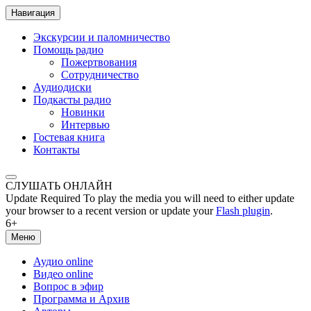
Навигация
Экскурсии и паломничество
Помощь радио
Пожертвования
Сотрудничество
Аудиодиски
Подкасты радио
Новинки
Интервью
Гостевая книга
Контакты
СЛУШАТЬ ОНЛАЙН
Update Required
To play the media you will need to either update
your browser to a recent version or update your
Flash plugin
.
6+
Меню
Аудио online
Видео online
Вопрос в эфир
Программа и Архив