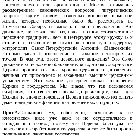
конечно, кружки или организации в Москве занимались
рассмотрением канонических вопросов, литургических
вопросов, одним словом, различных вопросов церковной
жизни, которые необходимо было бы рассмотреть на
Поместном Соборе, и выносили свои предложения. Это
движение, повторяю еще раз, шло в полном соответствии с
церковной традицией. Здесь, в Петербурге, этому кружку 32-х
столичных священников оказывал посильную поддержку
митрополит Санкт-Петербургский Антоний (Вадковский),
который давал благословение на издание некоторых их
трудов. В чем суть этого церковного движения? Это было
движение за церковное обновление, за то, чтобы соборность в
Церкви пронизывала все уровни церковного управления,
начиная от приходского и заканчивая высшим церковным
управлением. Это желание усовершенствовать отношения
Церкви с государством. Мы знаем, что так называемая
симфония, которая существовала до революции, была для
Церкви не вполне полезна, и Церкви приходилось исполнять
даже полицейские функции в определенных ситуациях.
Прот.А.Степанов:
Ну, собственно, симфония в ее
классическом виде уже даже и не осуществлялась в
синодальный период, потому что Церковь была уже не
партнером и соработником государства, а скорее была просто
подчиненной, функцией государства.