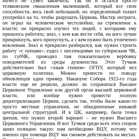
ничего не сумел закончить. Так он и остался просто
теляковским смышленым мальчишкой, который все свои
способности, весь свой небольшой, но определенный талант
употребил на то, чтобы разрушать Церковь. Мастер интриги,
он играл на человеческом честолюбии, на стремлении к
власти; он прекрасно изучил тех людей, с которыми ему
пришлось работать; знал, с кем как вести себя, на кого лучше
прикрикнуть, кого припугнуть, а с кем нужно быть утонченно
вежливым. Знал и прекрасно разбирался, как нужно строить
работу «с попами», ездил с инспекциями по губернским ЧК,
по губЧК, проводил там показательную вербовку
осведомителей из среды духовенства. Этот Тучков
действительно был «злым гением» ОГПУ, который вел
церковную политику. Можно привести по поводу
обновленцев один пример. Накануне Собора 1923-го года
власти еще не решили, должно ли сохраняться Высшее
Церковное Управление или другой орган высшей церковной
власти, или вообще нужно провести полную
децентрализацию Церкви, сделать так, чтобы были какие-то
просто местные управления, не объединенные никакой
центральной структурой. И в ЦК, например, была точка
зрения, что нужен второй вариант – не нужно Высшего
Церковного Управления. И вот Тучков среди всех этих споров
занял позицию такую: нам необходимо ВЦУ, потому что
именно при помощи ВЦУ мы сможем действовать на местах.