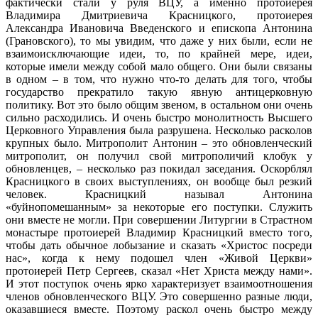
фактически стали у руля ВЦУ, а именно протоиерея
Владимира Дмитриевича Красницкого, протоиерея
Александра Ивановича Введенского и епископа Антонина
(Грановского), то мы увидим, что даже у них были, если не
взаимоисключающие идеи, то, по крайней мере, идеи,
которые имели между собой мало общего. Они были связаны
в одном – в том, что нужно что-то делать для того, чтобы
государство прекратило такую явную антицерковную
политику. Вот это было общим звеном, в остальном они очень
сильно расходились. И очень быстро монолитность Высшего
Церковного Управления была разрушена. Несколько расколов
крупных было. Митрополит Антонин – это обновленческий
митрополит, он получил свой митрополичий клобук у
обновленцев, – несколько раз покидал заседания. Оскорблял
Красницкого в своих выступлениях, он вообще был резкий
человек. Красницкий называл Антонина
«буйнопомешанным» за некоторые его поступки. Служить
они вместе не могли. При совершении Литургии в Страстном
монастыре протоиерей Владимир Красницкий вместо того,
чтобы дать обычное лобызание и сказать «Христос посреди
нас», когда к нему подошел член «Живой Церкви»
протоиерей Петр Сергеев, сказал «Нет Христа между нами».
И этот поступок очень ярко характеризует взаимоотношения
членов обновленческого ВЦУ. Это совершенно разные люди,
оказавшиеся вместе. Поэтому раскол очень быстро между