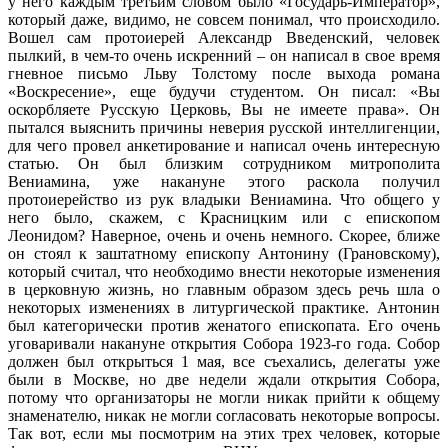
у него каждым третьим словом было «Государь-Император»,
который даже, видимо, не совсем понимал, что происходило.
Вошел сам протоиерей Александр Введенский, человек
пылкий, в чем-то очень искренний – он написал в свое время
гневное письмо Льву Толстому после выхода романа
«Воскресение», еще будучи студентом. Он писал: «Вы
оскорбляете Русскую Церковь, Вы не имеете права». Он
пытался выяснить причины неверия русской интеллигенции,
для чего провел анкетирование и написал очень интересную
статью. Он был близким сотрудником митрополита
Вениамина, уже накануне этого раскола получил
протоиерейство из рук владыки Вениамина. Что общего у
него было, скажем, с Красницким или с епископом
Леонидом? Наверное, очень и очень немного. Скорее, ближе
он стоял к заштатному епископу Антонину (Грановскому),
который считал, что необходимо внести некоторые изменения
в церковную жизнь, но главным образом здесь речь шла о
некоторых изменениях в литургической практике. Антонин
был категорически против женатого епископата. Его очень
уговаривали накануне открытия Собора 1923-го года. Собор
должен был открыться 1 мая, все съехались, делегаты уже
были в Москве, но две недели ждали открытия Собора,
потому что организаторы не могли никак прийти к общему
знаменателю, никак не могли согласовать некоторые вопросы.
Так вот, если мы посмотрим на этих трех человек, которые