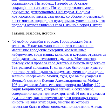
сокращённое: Питербурх, Петербурх. А самое
сокращённое название, Питер, встретилось мне в
документе, датированном 1705 годом. В одном
новгородских писем, связанных со сбором и отправкой
крестьянских подвод для нужд армии, упоминалось, что
подводы отправлялись из села Низино в город Питер"
Татьяна Базарова, историк
"Я люблю усадьбы в городе. Город должен быть
зеленым. У нас так мало солнца, что только наши
маленькие городские скверики, озелененные
набережные, воды наших каналов, в которых отражается
небо, дают нам возможность дышать. Мне повезло,
потому что я провела свое детство и юность недалеко от
Театральной площади. И когда надо было идти куда-то
для того, чтобы «дышать воздухом», меня водили вдоль
зеленой набережной Мойки, туда, где были усадьбы и
Великой княгини Ксении Александровны на Мойке,
106, и сад около Алексеевского дворца на Мойке, 122, и
садик Бобринских, который сейчас, к сожалению,
совершенно закрыт для всех зрителей. И вот, я с ужасом
думаю о том, как современные дети проживут свою
юность, не зная этих садов, многие из которых
перестали быть в общегородском пользовании. А ведь