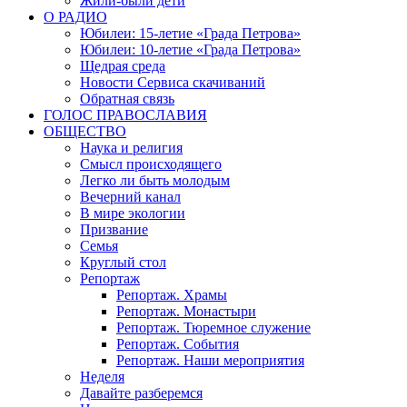
Жили-были дети
О РАДИО
Юбилеи: 15-летие «Града Петрова»
Юбилеи: 10-летие «Града Петрова»
Щедрая среда
Новости Сервиса скачиваний
Обратная связь
ГОЛОС ПРАВОСЛАВИЯ
ОБЩЕСТВО
Наука и религия
Смысл происходящего
Легко ли быть молодым
Вечерний канал
В мире экологии
Призвание
Семья
Круглый стол
Репортаж
Репортаж. Храмы
Репортаж. Монастыри
Репортаж. Тюремное служение
Репортаж. События
Репортаж. Наши мероприятия
Неделя
Давайте разберемся