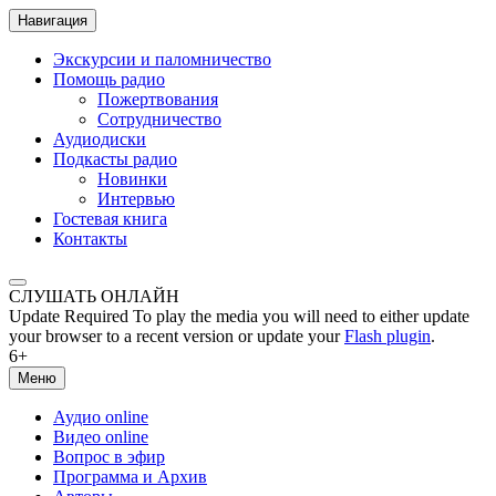
Навигация
Экскурсии и паломничество
Помощь радио
Пожертвования
Сотрудничество
Аудиодиски
Подкасты радио
Новинки
Интервью
Гостевая книга
Контакты
СЛУШАТЬ ОНЛАЙН
Update Required
To play the media you will need to either update
your browser to a recent version or update your
Flash plugin
.
6+
Меню
Аудио online
Видео online
Вопрос в эфир
Программа и Архив