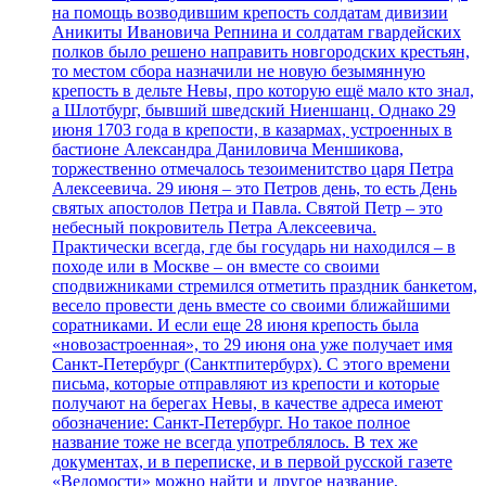
на помощь возводившим крепость солдатам дивизии
Аникиты Ивановича Репнина и солдатам гвардейских
полков было решено направить новгородских крестьян,
то местом сбора назначили не новую безымянную
крепость в дельте Невы, про которую ещё мало кто знал,
а Шлотбург, бывший шведский Ниеншанц. Однако 29
июня 1703 года в крепости, в казармах, устроенных в
бастионе Александра Даниловича Меншикова,
торжественно отмечалось тезоименитство царя Петра
Алексеевича. 29 июня – это Петров день, то есть День
святых апостолов Петра и Павла. Святой Петр – это
небесный покровитель Петра Алексеевича.
Практически всегда, где бы государь ни находился – в
походе или в Москве – он вместе со своими
сподвижниками стремился отметить праздник банкетом,
весело провести день вместе со своими ближайшими
соратниками. И если еще 28 июня крепость была
«новозастроенная», то 29 июня она уже получает имя
Санкт-Петербург (Санктпитербурх). С этого времени
письма, которые отправляют из крепости и которые
получают на берегах Невы, в качестве адреса имеют
обозначение: Санкт-Петербург. Но такое полное
название тоже не всегда употреблялось. В тех же
документах, и в переписке, и в первой русской газете
«Ведомости» можно найти и другое название,