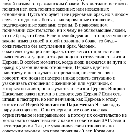
людей называют гражданским браком. В христианстве такого
понятия нет, есть понятие законных или незаконных
отношений. Пусть это будет и не церковный брак, но в любом
случае это должны быть зафиксированные отношения,
подтвержденные законами страны. В православном
понимании сожительство, ни к чему не обязывающее людей, –
это не брак, это блуд. Если прелюбодеяние – это преступление
закона, измена своей второй половине в браке, то блуд –
сожительство без вступления в брак. Человек,
сожительствующий вне брака, отлучается от причастия до
выяснения ситуации, а это равноценно отлучению от жизни
Церкви. В особых моментах, когда люди находятся на пути к
браку, к узакониванию отношений, Церковь идет им
навстречу и не отлучает от причастия, но если человек
говорит, что пока не намерен никак решать ситуацию и
узаконивать отношения с женщиной или мужчиной, с
которым он живет, он отлучается от жизни Церкви.
Вопрос:
Насколько важен штамп в паспорте для Церкви? Если есть
штамп в паспорте, но нет венчания, как Церковь к этому
относится?
Иерей Константин Пархоменко:
Я знаю одну
пару диссидентов. Они отвергали все советское как
отрицательное и неправильное, а потому их сожительство не
могло быть совместимо ни с какими советскими ЗАГСами и
регистрациями. Так, не узаконивая свои отношения по
советским законам, эта пара прожила 40 лет. Когда они