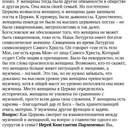
понял. У женщины тогда были другие обязанности в обществе
и другая роль. Она жила своей семьей. Но постепенно
Церковь возвысила женщину, и женщины даже занимали
посты в Церкви. К примеру, были дьякониссы. Единственно,
женщины никогда не были на высших церковных постах – не
были священниками, митрополитами и так далее.
Богословское же обоснование того, что женщина не может
быть священником, тоже есть. Наша Литургия имеет богатое
символическое значение. Священник во время Литургии
символизирует Самого Христа. Он говорит «сие есть тело
Мое, сие есть кровь Моя» от лица Самого Христа, Который
отдает Себя людям в причащение. Было бы некорректно, если
бы эти слова произносила женщина. Возможно, кто-то скажет,
что женщина больше живет интуицией и эмоциями, а
мужчина – логикой. Это так, но не нужно забывать, что
доказано: на высоком уровне ума женщина превосходит
мужчину, хотя в общей массе по уровню интеллекта она ниже
мужчины. Место женщины в Церкви определилось
исторически, женщина не унижена по сравнению с
мужчиной, просто всем даны свои служения. У женщины есть
харизма – благодатный дар от Бога – быть хранительницей
очага, матерью. У мужчины другие функции и задачи.
Вопрос:
Как Церковь смотрит на взаимоотношения между
мужчиной и женщиной, на вопрос о главенстве одного из
супругов в семье?
Иерей Константин Пархоменко:
Вы,