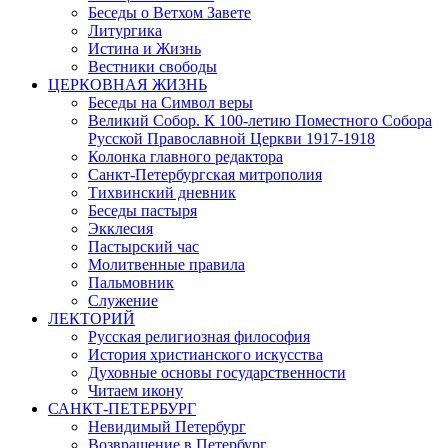
Беседы о Ветхом Завете
Литургика
Истина и Жизнь
Вестники свободы
ЦЕРКОВНАЯ ЖИЗНЬ
Беседы на Символ веры
Великий Собор. К 100-летию Поместного Собора
Русской Православной Церкви 1917-1918
Колонка главного редактора
Санкт-Петербургская митрополия
Тихвинский дневник
Беседы пастыря
Экклесия
Пастырский час
Молитвенные правила
Пальмовник
Служение
ЛЕКТОРИЙ
Русская религиозная философия
История христианского искусства
Духовные основы государственности
Читаем икону
САНКТ-ПЕТЕРБУРГ
Невидимый Петербург
Возвращение в Петербург