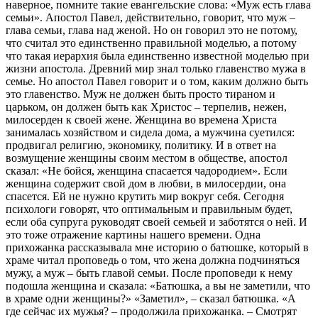
наверное, помните такие евангельские слова: «Муж есть глава
семьи». Апостол Павел, действительно, говорит, что муж –
глава семьи, глава над женой. Но он говорил это не потому,
что считал это единственно правильной моделью, а потому
что такая иерархия была единственно известной моделью при
жизни апостола. Древний мир знал только главенство мужа в
семье. Но апостол Павел говорит и о том, каким должно быть
это главенство. Муж не должен быть просто тираном и
царьком, он должен быть как Христос – терпелив, нежен,
милосерден к своей жене. Женщина во времена Христа
занималась хозяйством и сидела дома, а мужчина суетился:
продвигал религию, экономику, политику. И в ответ на
возмущение женщины своим местом в обществе, апостол
сказал: «Не бойся, женщина спасается чадородием». Если
женщина содержит свой дом в любви, в милосердии, она
спасется. Ей не нужно крутить мир вокруг себя. Сегодня
психологи говорят, что оптимальным и правильным будет,
если оба супруга руководят своей семьей и заботятся о ней. И
это тоже отражение картины нашего времени. Одна
прихожанка рассказывала мне историю о батюшке, который в
храме читал проповедь о том, что жена должна подчиняться
мужу, а муж – быть главой семьи. После проповеди к нему
подошла женщина и сказала: «Батюшка, а вы не заметили, что
в храме одни женщины?» «Заметил», – сказал батюшка. «А
где сейчас их мужья? – продолжила прихожанка. – Смотрят