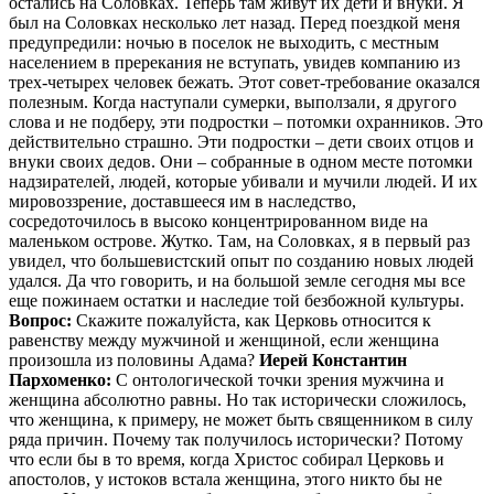
остались на Соловках. Теперь там живут их дети и внуки. Я
был на Соловках несколько лет назад. Перед поездкой меня
предупредили: ночью в поселок не выходить, с местным
населением в пререкания не вступать, увидев компанию из
трех-четырех человек бежать. Этот совет-требование оказался
полезным. Когда наступали сумерки, выползали, я другого
слова и не подберу, эти подростки – потомки охранников. Это
действительно страшно. Эти подростки – дети своих отцов и
внуки своих дедов. Они – собранные в одном месте потомки
надзирателей, людей, которые убивали и мучили людей. И их
мировоззрение, доставшееся им в наследство,
сосредоточилось в высоко концентрированном виде на
маленьком острове. Жутко. Там, на Соловках, я в первый раз
увидел, что большевистский опыт по созданию новых людей
удался. Да что говорить, и на большой земле сегодня мы все
еще пожинаем остатки и наследие той безбожной культуры.
Вопрос:
Скажите пожалуйста, как Церковь относится к
равенству между мужчиной и женщиной, если женщина
произошла из половины Адама?
Иерей Константин
Пархоменко:
С онтологической точки зрения мужчина и
женщина абсолютно равны. Но так исторически сложилось,
что женщина, к примеру, не может быть священником в силу
ряда причин. Почему так получилось исторически? Потому
что если бы в то время, когда Христос собирал Церковь и
апостолов, у истоков встала женщина, этого никто бы не