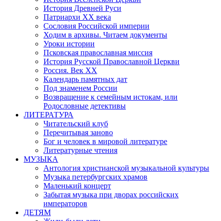
История Древней Руси
Патриархи XX века
Сословия Российской империи
Ходим в архивы. Читаем документы
Уроки истории
Псковская православная миссия
История Русской Православной Церкви
Россия. Век ХХ
Календарь памятных дат
Под знаменем России
Возвращение к семейным истокам, или
Родословные детективы
ЛИТЕРАТУРА
Читательский клуб
Перечитывая заново
Бог и человек в мировой литературе
Литературные чтения
МУЗЫКА
Антология христианской музыкальной культуры
Музыка петербургских храмов
Маленький концерт
Забытая музыка при дворах российских
императоров
ДЕТЯМ