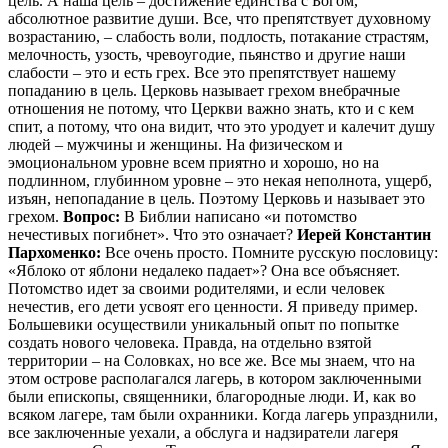
цель. А наша цель – достижение единства с Богом,
абсолютное развитие души. Все, что препятствует духовному
возрастанию, – слабость воли, подлость, потакание страстям,
мелочность, узость, чревоугодие, пьянство и другие наши
слабости – это и есть грех. Все это препятствует нашему
попаданию в цель. Церковь называет грехом внебрачные
отношения не потому, что Церкви важно знать, кто и с кем
спит, а потому, что она видит, что это уродует и калечит душу
людей – мужчины и женщины. На физическом и
эмоциональном уровне всем приятно и хорошо, но на
подлинном, глубинном уровне – это некая неполнота, ущерб,
изъян, непопадание в цель. Поэтому Церковь и называет это
грехом.
Вопрос:
В Библии написано «и потомство
нечестивых погибнет». Что это означает?
Иерей Константин
Пархоменко:
Все очень просто. Помните русскую пословицу:
«Яблоко от яблони недалеко падает»? Она все объясняет.
Потомство идет за своими родителями, и если человек
нечестив, его дети усвоят его ценности. Я приведу пример.
Большевики осуществили уникальный опыт по попытке
создать нового человека. Правда, на отдельно взятой
территории – на Соловках, но все же. Все мы знаем, что на
этом острове располагался лагерь, в котором заключенными
были епископы, священники, благородные люди. И, как во
всяком лагере, там были охранники. Когда лагерь упразднили,
все заключенные уехали, а обслуга и надзиратели лагеря