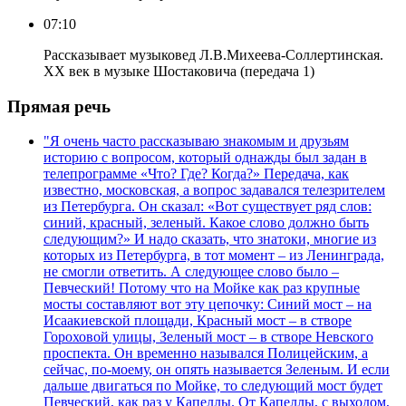
07:10
Рассказывает музыковед Л.В.Михеева-Соллертинская.
ХХ век в музыке Шостаковича (передача 1)
Прямая речь
"Я очень часто рассказываю знакомым и друзьям
историю с вопросом, который однажды был задан в
телепрограмме «Что? Где? Когда?» Передача, как
известно, московская, а вопрос задавался телезрителем
из Петербурга. Он сказал: «Вот существует ряд слов:
синий, красный, зеленый. Какое слово должно быть
следующим?» И надо сказать, что знатоки, многие из
которых из Петербурга, в тот момент – из Ленинграда,
не смогли ответить. А следующее слово было –
Певческий! Потому что на Мойке как раз крупные
мосты составляют вот эту цепочку: Синий мост – на
Исаакиевской площади, Красный мост – в створе
Гороховой улицы, Зеленый мост – в створе Невского
проспекта. Он временно назывался Полицейским, а
сейчас, по-моему, он опять называется Зеленым. И если
дальше двигаться по Мойке, то следующий мост будет
Певческий, как раз у Капеллы. От Капеллы, с выходом,