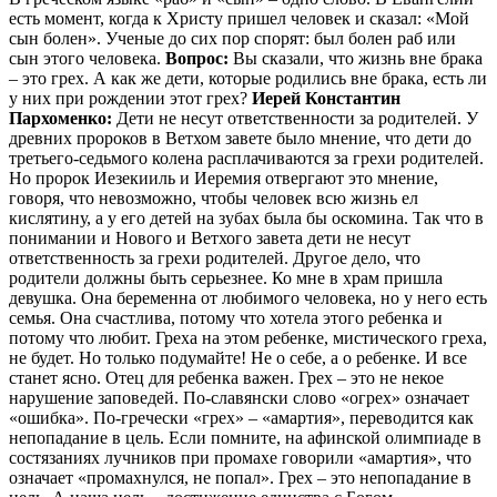
есть момент, когда к Христу пришел человек и сказал: «Мой
сын болен». Ученые до сих пор спорят: был болен раб или
сын этого человека.
Вопрос:
Вы сказали, что жизнь вне брака
– это грех. А как же дети, которые родились вне брака, есть ли
у них при рождении этот грех?
Иерей Константин
Пархоменко:
Дети не несут ответственности за родителей. У
древних пророков в Ветхом завете было мнение, что дети до
третьего-седьмого колена расплачиваются за грехи родителей.
Но пророк Иезекииль и Иеремия отвергают это мнение,
говоря, что невозможно, чтобы человек всю жизнь ел
кислятину, а у его детей на зубах была бы оскомина. Так что в
понимании и Нового и Ветхого завета дети не несут
ответственность за грехи родителей. Другое дело, что
родители должны быть серьезнее. Ко мне в храм пришла
девушка. Она беременна от любимого человека, но у него есть
семья. Она счастлива, потому что хотела этого ребенка и
потому что любит. Греха на этом ребенке, мистического греха,
не будет. Но только подумайте! Не о себе, а о ребенке. И все
станет ясно. Отец для ребенка важен. Грех – это не некое
нарушение заповедей. По-славянски слово «огрех» означает
«ошибка». По-гречески «грех» – «амартия», переводится как
непопадание в цель. Если помните, на афинской олимпиаде в
состязаниях лучников при промахе говорили «амартия», что
означает «промахнулся, не попал». Грех – это непопадание в