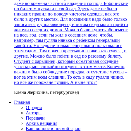
даже во времена частного владения господа Бобринские
по билетам пускали в свой сад. Здесь даже не было
никаких правил по поводу чистоты одежды, как это
было в других местах. Для посещения надо было только
записаться у управляющего, и потом сюда могли прийти
жители соседних домов. Можно было купить абонемент
на весь год, если ты жил в соседнем доме, чтобы,
например, там гуляла нянька с ребенком генеральши
такой-то. Но ведь не только генеральши пользовались
этим садом. Там и жена крестьянина такого-то гуляла, и
другие. Можно было пойти в сад по разовому билету.
Студент с барышней, который осматривал соседние
участки, мог спокойно погулять в этом месте. Конечно,
важным было соблюдение порядка, отсутствие мусора –
вот за этим всем следили. То есть в саду гуляли чинно,
но все же горожане гуляли. А ныне что?"
Елена Жерихина, петербурговед
Главная
О радио
Авторы
Передачи
Архив вещания
Ваш вопрос в прямой эфир