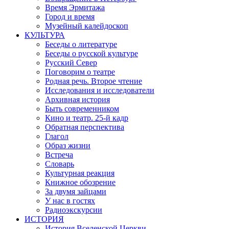
Время Эрмитажа
Город и время
Музейный калейдоскоп
КУЛЬТУРА
Беседы о литературе
Беседы о русской культуре
Русский Север
Поговорим о театре
Родная речь. Второе чтение
Исследования и исследователи
Архивная история
Быть современником
Кино и театр. 25-й кадр
Обратная перспектива
Глагол
Образ жизни
Встреча
Словарь
Культурная реакция
Книжное обозрение
За двумя зайцами
У нас в гостях
Радиоэкскурсии
ИСТОРИЯ
История Вселенской Церкви