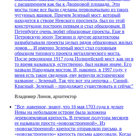
с расширением как бы к Дворцовой площади. Эти
мосты тоже все были сделаны первоначально из таких
чугунных ящиков. Причем Зеленый мост, который
находится в створе Невского проспекта, был по этой
конструкции построен первым и стал образцовым. В
Петербурге очень любят образцовые проекты. Еще в
Петровскую эпоху Трезини и другие архитекторы
разрабатывали проекты целых рядов образцовых жилых
домов… И именно Зеленый мост стал головным
образцом типового проекта металлического моста.
После революции 1917 года Полицейский мост, как он в
то время назывался, естественно, был назван иначе. Его
назвали Народным мостом. И, наконец, в 1997 году, у
меня есть такие сведения, ему вернули историческое
название – Зеленый. Так что вот эта цепочка – Синий,
Красный, Зеленый – продолжает существовать и сейчас"
Владимир Линов, архитектор
"Все, наверное, знают, что 16 мая 1703 года в дельте
Невы на небольшом острове была заложена
деревоземляная крепость. В течение полутора месяцев
ее называли просто «новозастроенной». Из
«новозастроенной» крепости отправляли письма, в
«новозастроенную» крепость письма адресовали. Когда