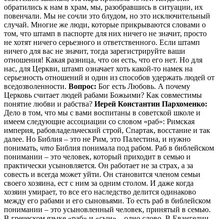
обратились к нам в храм, мы, разобравшись в ситуации, их
повенчали. Мы не сочли это блудом, но это исключительный
случай. Многие же люди, которые прикрываются словами о
том, что штамп в паспорте для них ничего не значит, просто
не хотят ничего серьезного и ответственного. Если штамп
ничего для вас не значит, тогда зарегистрируйте ваши
отношения! Какая разница, что он есть, что его нет. Но для
нас, для Церкви, штамп означает хоть какой-то намек на
серьезность отношений и один из способов удержать людей от
вседозволенности.
Вопрос:
Бог есть Любовь. А почему
Церковь считает людей рабами Божьими? Как совместимы
понятие любви и рабства?
Иерей Константин Пархоменко:
Дело в том, что мы с вами воспитаны в советской школе и
имеем следующие ассоциации со словом «раб»: Римская
империя, рабовладельческий строй, Спартак, восстание и так
далее. Но Библия – это не Рим, это Палестина, и нужно
понимать,
что
Библия понимала под рабом. Раб в библейском
понимании – это человек, который приходит в семью и
практически усыновляется. Он работает не за страх, а за
совесть и всегда может уйти. Он становится членом семьи
своего хозяина, ест с ним за одним столом. И даже когда
хозяин умирает, то все его наследство делится одинаково
между его рабами и его сыновьями. То есть раб в библейском
понимании – это усыновленный человек, принятый в семью.
В греческом языке «раб» и «сын» – одно слово. В Евангелии