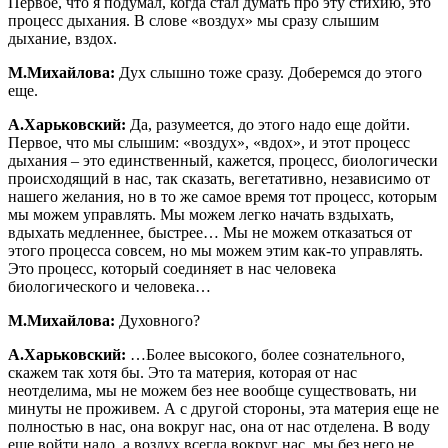
Первое, что я подумал, когда стал думать про эту стихию, это
процесс дыхания. В слове «воздух» мы сразу слышим
дыхание, вздох.
М.Михайлова:
Дух слышно тоже сразу. Доберемся до этого
еще.
А.Харьковский:
Да, разумеется, до этого надо еще дойти.
Первое, что мы слышим: «воздух», «вдох», и этот процесс
дыхания – это единственный, кажется, процесс, биологически
происходящий в нас, так сказать, вегетативно, независимо от
нашего желания, но в то же самое время тот процесс, которым
мы можем управлять. Мы можем легко начать вздыхать,
вдыхать медленнее, быстрее… Мы не можем отказаться от
этого процесса совсем, но мы можем этим как-то управлять.
Это процесс, который соединяет в нас человека
биологического и человека…
М.Михайлова:
Духовного?
А.Харьковский:
…Более высокого, более сознательного,
скажем так хотя бы. Это та материя, которая от нас
неотделима, мы не можем без нее вообще существовать, ни
минуты не проживем. А с другой стороны, эта материя еще не
полностью в нас, она вокруг нас, она от нас отделена. В воду
еще войти надо, а воздух всегда вокруг нас, мы без него не