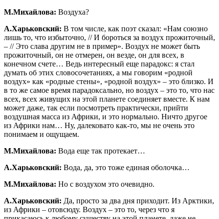
М.Михайлова:
Воздуха?
А.Харьковский:
В том числе, как поэт сказал: «Нам союзно
лишь то, что избыточно, // И бороться за воздух прожиточный,
– // Это слава другим не в пример». Воздух не может быть
прожиточный, он не отмерен, он везде, он для всех, в
конечном счете… Ведь интересный еще парадокс: я стал
думать об этих словосочетаниях, а мы говорим «родной
воздух» как «родные стены», «родной воздух» – это близко. И
в то же самое время парадоксально, но воздух – это то, что нас
всех, всех живущих на этой планете соединяет вместе. К нам
может даже, так если посмотреть практически, прийти
воздушная масса из Африки, и это нормально. Ничто другое
из Африки нам… Ну, далековато как-то, мы не очень это
понимаем и ощущаем.
М.Михайлова:
Вода еще так протекает…
А.Харьковский:
Вода, да, это тоже единая оболочка…
М.Михайлова:
Но с воздухом это очевидно.
А.Харьковский:
Да, просто за два дня приходит. Из Арктики,
из Африки – отовсюду. Воздух – это то, через что я
прикасаюсь к любому существу на этой планете, даже не