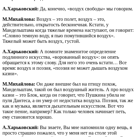
А.Харьковский:
Да, конечно, «воздух свободы» мы говорим.
М.Михайлова:
Воздух – это полет, воздух – это,
действительно, открытость бесконечная. Кстати, у
Мандельштама когда тяжелые времена наступают, он говорит:
«Словно темную воду, я пью помутившийся воздух».
Тяжелый может быть воздух, густой.
А.Харьковский:
А помните знаменитое определение
подлинного искусства, «ворованный воздух»: он опять
обращается к этому слову. Для него это очень кстати… Все
время: воздух и поэзия, «поэзия не может дышать воздухом
казни».
М.Михайлова:
Он даже внешне был на птицу похож,
Мандельштам, такой он был воздушный житель. А про воздух
казни – это Блок, когда он говорит, что Пушкина убила не
пуля Дантеса, а он умер от недостатка воздуха. Поэзия, так же
как и музыка, является дыхательным искусством. Вот что
такое пение, например? Как только человек начинает петь,
ему становится хорошо.
А.Харьковский:
Вы знаете, Вы мне напомнили одну вещь, я
просто страшно пожалел, что у меня нет на столе этой