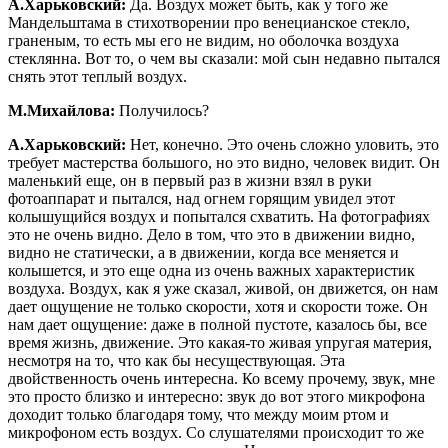
А.Харьковский:
Да. Воздух может быть, как у того же
Мандельштама в стихотворении про венецианское стекло,
граненым, то есть мы его не видим, но оболочка воздуха
стеклянна. Вот то, о чем вы сказали: мой сын недавно пытался
снять этот теплый воздух.
М.Михайлова:
Получилось?
А.Харьковский:
Нет, конечно. Это очень сложно уловить, это
требует мастерства большого, но это видно, человек видит. Он
маленький еще, он в первый раз в жизни взял в руки
фотоаппарат и пытался, над огнем горящим увидел этот
колышущийся воздух и попытался схватить. На фотографиях
это не очень видно. Дело в том, что это в движении видно,
видно не статически, а в движении, когда все меняется и
колышется, и это еще одна из очень важных характеристик
воздуха. Воздух, как я уже сказал, живой, он движется, он нам
дает ощущение не только скорости, хотя и скорости тоже. Он
нам дает ощущение: даже в полной пустоте, казалось бы, все
время жизнь, движение. Это какая-то живая упругая материя,
несмотря на то, что как бы несуществующая. Эта
двойственность очень интересна. Ко всему прочему, звук, мне
это просто близко и интересно: звук до вот этого микрофона
доходит только благодаря тому, что между моим ртом и
микрофоном есть воздух. Со слушателями происходит то же