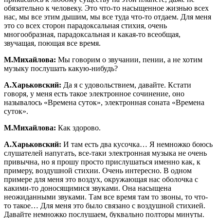
обязательно к человеку. Это что-то насыщенное жизнью всех
нас, мы все этим дышим, мы все туда что-то отдаем. Для меня
это со всех сторон парадоксальная стихия, очень
многообразная, парадоксальная и какая-то всеобщая,
звучащая, поющая все время.
М.Михайлова:
Мы говорим о звучании, пении, а не хотим
музыку послушать какую-нибудь?
А.Харьковский:
Да я с удовольствием, давайте. Кстати
говоря, у меня есть такое электронное сочинение, оно
называлось «Времена суток», электронная соната «Времена
суток».
М.Михайлова:
Как здорово.
А.Харьковский:
И там есть два кусочка… Я немножко боюсь
слушателей напугать, все-таки электронная музыка не очень
привычна, но я прошу просто прислушаться именно как, к
примеру, воздушной стихии. Очень интересно. В одном
примере для меня это воздух, окружающая нас оболочка с
какими-то доносящимися звуками. Она насыщена
неожиданными звуками. Там все время там то звоны, то что-
то такое… Для меня это было связано с воздушной стихией.
Давайте немножко послушаем, буквально полторы минуты.