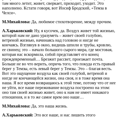
там много летит, живет, сверкает, приходит, уходит. Это
наполнено. Кстати говоря, вот Иосиф Бродский, «Темза в
Челси».
М.Михайлова:
Да, любимое стихотворение, между прочим.
А.Харьковский:
Ну, я кусочек, да. Воздух живет той жизнью,
которой нам не дано уразуметь – живет своей голубою,
ветреной жизнью, начинаясь над головою и нигде не
кончаясь. Взглянув в окно, видишь шпили и трубы, кровлю,
ее свинец; это – начало большого сырого мира, где мостовая,
которая нас вскормила, собой представляет его конец
преждевременный… Брезжит рассвет, проезжает почта.
Больше не во что верить, опричь того, что покуда есть правый
берег у Темзы, есть левый берег у Темзы. Это – благая весть.
Вот это ощущение воздуха как своей голубой, ветреной и
нигде не кончающейся жизни, она своя, и в тоже время она
наша. Я все время возвращаюсь к этой теме, потому что от нее
не уйти, все наше переживание воздуха построено на этом:
оно там своей жизнью живет, оно к нам не имеет никакого
отношения, и в то же самое врем оно наше…
М.Михайлова:
Да, это наша жизнь.
А.Харьковский:
Это все наше, и нас лишить этого