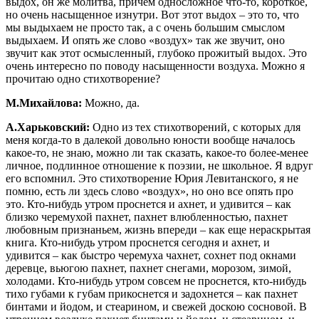
выдох, он же молитва, причем односложное что-то, короткое,
но очень насыщенное изнутри. Вот этот выдох – это то, что
мы выдыхаем не просто так, а с очень большим смыслом
выдыхаем. И опять же слово «воздух» так же звучит, оно
звучит как этот осмысленный, глубоко прожитый выдох. Это
очень интересно по поводу насыщенности воздуха. Можно я
прочитаю одно стихотворение?
М.Михайлова:
Можно, да.
А.Харьковский:
Одно из тех стихотворений, с которых для
меня когда-то в далекой довольно юности вообще началось
какое-то, не знаю, можно ли так сказать, какое-то более-менее
личное, подлинное отношение к поэзии, не школьное. Я вдруг
его вспомнил. Это стихотворение Юрия Левитанского, я не
помню, есть ли здесь слово «воздух», но оно все опять про
это. Кто-нибудь утром проснется и ахнет, и удивится – как
близко черемухой пахнет, пахнет влюбленностью, пахнет
любовным признаньем, жизнь впереди – как еще нераскрытая
книга. Кто-нибудь утром проснется сегодня и ахнет, и
удивится – как быстро черемуха чахнет, сохнет под окнами
деревце, вьюгою пахнет, пахнет снегами, морозом, зимой,
холодами. Кто-нибудь утром совсем не проснется, кто-нибудь
тихо губами к губам прикоснется и задохнется – как пахнет
бинтами и йодом, и стеарином, и свежей доскою сосновой. В