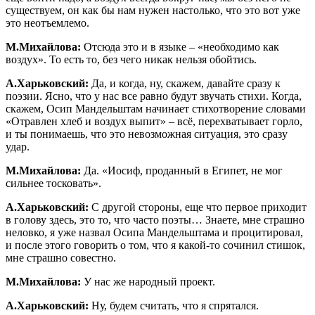
существуем, он как бы нам нужен настолько, что это вот уже
это неотъемлемо.
М.Михайлова:
Отсюда это и в языке – «необходимо как
воздух». То есть то, без чего никак нельзя обойтись.
А.Харьковский:
Да, и когда, ну, скажем, давайте сразу к
поэзии. Ясно, что у нас все равно будут звучать стихи. Когда,
скажем, Осип Мандельштам начинает стихотворение словами
«Отравлен хлеб и воздух выпит» – всё, перехватывает горло,
и ты понимаешь, что это невозможная ситуация, это сразу
удар.
М.Михайлова:
Да. «Иосиф, проданный в Египет, не мог
сильнее тосковать».
А.Харьковский:
С другой стороны, еще что первое приходит
в голову здесь, это то, что часто поэты… Знаете, мне страшно
неловко, я уже назвал Осипа Мандельштама и процитировал,
и после этого говорить о том, что я какой-то сочинил стишок,
мне страшно совестно.
М.Михайлова:
У нас же народный проект.
А.Харьковский:
Ну, будем считать, что я спрятался.