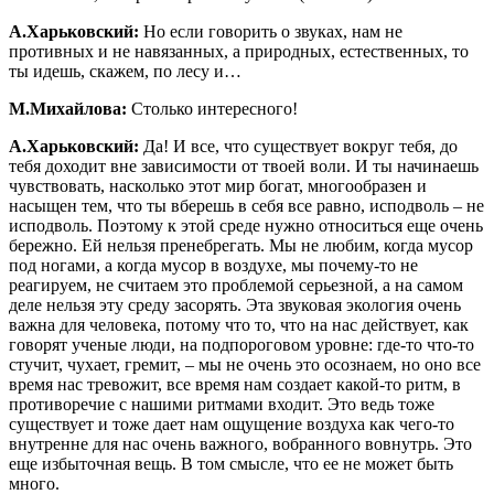
А.Харьковский:
Но если говорить о звуках, нам не
противных и не навязанных, а природных, естественных, то
ты идешь, скажем, по лесу и…
М.Михайлова:
Столько интересного!
А.Харьковский:
Да! И все, что существует вокруг тебя, до
тебя доходит вне зависимости от твоей воли. И ты начинаешь
чувствовать, насколько этот мир богат, многообразен и
насыщен тем, что ты вберешь в себя все равно, исподволь – не
исподволь. Поэтому к этой среде нужно относиться еще очень
бережно. Ей нельзя пренебрегать. Мы не любим, когда мусор
под ногами, а когда мусор в воздухе, мы почему-то не
реагируем, не считаем это проблемой серьезной, а на самом
деле нельзя эту среду засорять. Эта звуковая экология очень
важна для человека, потому что то, что на нас действует, как
говорят ученые люди, на подпороговом уровне: где-то что-то
стучит, чухает, гремит, – мы не очень это осознаем, но оно все
время нас тревожит, все время нам создает какой-то ритм, в
противоречие с нашими ритмами входит. Это ведь тоже
существует и тоже дает нам ощущение воздуха как чего-то
внутренне для нас очень важного, вобранного вовнутрь. Это
еще избыточная вещь. В том смысле, что ее не может быть
много.