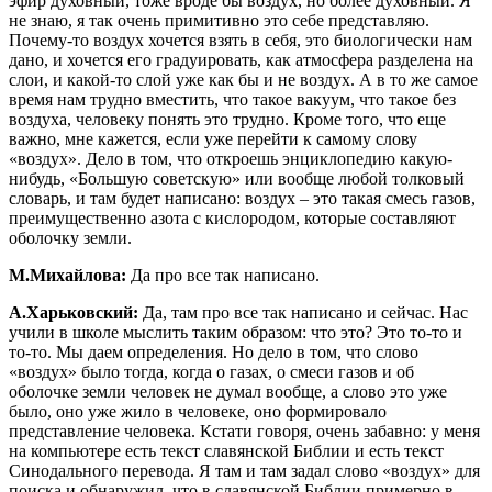
эфир духовный, тоже вроде бы воздух, но более духовный. Я
не знаю, я так очень примитивно это себе представляю.
Почему-то воздух хочется взять в себя, это биологически нам
дано, и хочется его градуировать, как атмосфера разделена на
слои, и какой-то слой уже как бы и не воздух. А в то же самое
время нам трудно вместить, что такое вакуум, что такое без
воздуха, человеку понять это трудно. Кроме того, что еще
важно, мне кажется, если уже перейти к самому слову
«воздух». Дело в том, что откроешь энциклопедию какую-
нибудь, «Большую советскую» или вообще любой толковый
словарь, и там будет написано: воздух – это такая смесь газов,
преимущественно азота с кислородом, которые составляют
оболочку земли.
М.Михайлова:
Да про все так написано.
А.Харьковский:
Да, там про все так написано и сейчас. Нас
учили в школе мыслить таким образом: что это? Это то-то и
то-то. Мы даем определения. Но дело в том, что слово
«воздух» было тогда, когда о газах, о смеси газов и об
оболочке земли человек не думал вообще, а слово это уже
было, оно уже жило в человеке, оно формировало
представление человека. Кстати говоря, очень забавно: у меня
на компьютере есть текст славянской Библии и есть текст
Синодального перевода. Я там и там задал слово «воздух» для
поиска и обнаружил, что в славянской Библии примерно в