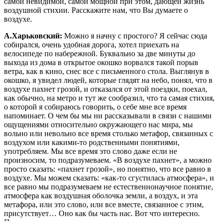
самой невидимой, самой мощной при этом, дающей жизнь
воздушной стихии. Расскажите нам, что Вы думаете о
воздухе.
А.Харьковский:
Можно я начну с простого? Я сейчас сюда
собирался, очень удобная дорога, хотел приехать на
велосипеде по набережной. Буквально за две минуты до
выхода из дома в открытое окошко ворвался такой порыв
ветра, как в кино, снес все с письменного стола. Выглянув в
окошко, я увидел людей, которые глядят на небо, понял, что в
воздухе пахнет грозой, и отказался от этой поездки, поехал,
как обычно, на метро и тут же сообразил, что та самая стихия,
о которой я собираюсь говорить, о себе мне все время
напоминает. О чем бы мы ни рассказывали в связи с нашими
ощущениями относительно окружающего нас мира, мы
вольно или невольно все время столько метафор, связанных с
воздухом или какими-то родственными понятиями,
употребляем. Мы все время это слово даже если не
произносим, то подразумеваем. «В воздухе пахнет», а можно
просто сказать: «пахнет грозой», но понятно, что все равно в
воздухе. Мы можем сказать: «как-то сгустилась атмосфера», и
все равно мы подразумеваем не естественнонаучное понятие,
атмосфера как воздушная оболочка земли, а воздух, и эта
метафора, или это слово, или все вместе, связанное с этим,
присутствует… Оно как бы часть нас. Вот что интересно.