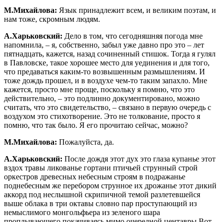
М.Михайлова:
Язык принадлежит всем, и великим поэтам, и
нам тоже, скромным людям.
А.Харьковский:
Дело в том, что сегодняшняя погода мне
напомнила, – я, собственно, забыл уже давно про это – лет
пятнадцать, кажется, назад сочиненный стишок. Тогда я гулял
в Павловске, такое хорошее место для уединения и для того,
что предаваться каким-то возвышенным размышлениям. И
тоже дождь прошел, и в воздухе чем-то таким запахло. Мне
кажется, просто мне проще, поскольку я помню, что это
действительно, – это подлинно документировано, можно
считать, что это свидетельство, – связано в первую очередь с
воздухом это стихотворение. Это не толкование, просто я
помню, что так было. Я его прочитаю сейчас, можно?
М.Михайлова:
Пожалуйста, да.
А.Харьковский:
После дождя этот дух это глаза купанье этот
вздох травы ликованье гортани птичьей струнный строй
оркестров древесных небесным строям в подражанье
поднебесным же перебором струнное их дрожанье этот дикий
аккорд под неслышной скрипичной темой разлетевшейся
выше облака в три октавы словно пар проступающий из
немыслимого монгольфьера из зеленого шара
проплывающего покачиваясь мимо очередной центавры Вот