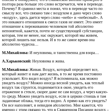
полтора раза больше это слово встречается, чем в переводе.
Почему? Я сравнил места и понял, что в переводе часто по
смыслу все, что связано там с воздухом и дано через слово
«воздух», здесь дается через слово «небо» и «небесный». А
это никакого отношения к смеси газов не имеет. Это имеет
отношение к переживанию человеком той абсолютно
непонятной, кажется, почти не существующей субстанции,
которая, тем не менее, нас окружает, которой мы живем,
которой лишить нас нельзя. И в то же самое время она
абсолютно чудесна…
М.Михайлова:
И неуловима, и таинственна для взора…
А.Харьковский:
Неуловима и жива.
М.Михайлова:
Живая. Воздух, который определяет все,
который живет и нам дает жизнь, в то же время постоянно
ускользает. Кто видел воздух? Я вспоминала, как можно
увидеть воздух? Можно иногда весной увидеть, как теплый
воздух так струится, поднимается в окне, увидеть его
отражение в стекле, скорее даже не сам воздух, а через какую-
то среду. Можно увидеть воздух, если в церкви стоишь и там
ладановые облака, тогда его видно. А прямо как его увидеть?
Он все наполняет, и невидим абсолютно. Мне кажется, что
именно с этим связано то, что в Священном Писании воздух –