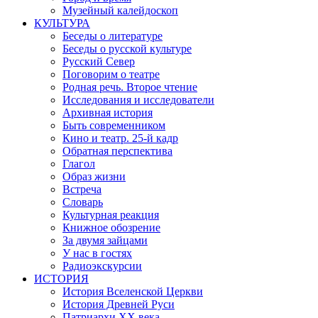
Музейный калейдоскоп
КУЛЬТУРА
Беседы о литературе
Беседы о русской культуре
Русский Север
Поговорим о театре
Родная речь. Второе чтение
Исследования и исследователи
Архивная история
Быть современником
Кино и театр. 25-й кадр
Обратная перспектива
Глагол
Образ жизни
Встреча
Словарь
Культурная реакция
Книжное обозрение
За двумя зайцами
У нас в гостях
Радиоэкскурсии
ИСТОРИЯ
История Вселенской Церкви
История Древней Руси
Патриархи XX века