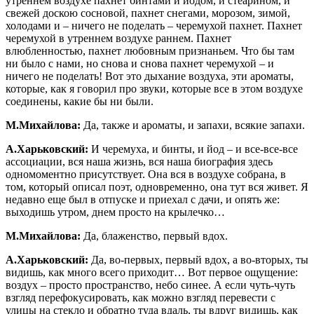
утреннем воздухе пахнет бинтами и йодом, и стеарином, и
свежей доскою сосновой, пахнет снегами, морозом, зимой,
холодами и – ничего не поделать – черемухой пахнет. Пахнет
черемухой в утреннем воздухе раннем. Пахнет
влюбленностью, пахнет любовным признаньем. Что бы там
ни было с нами, но снова и снова пахнет черемухой – и
ничего не поделать! Вот это дыхание воздуха, эти ароматы,
которые, как я говорил про звуки, которые все в этом воздухе
соединены, какие бы ни были.
М.Михайлова:
Да, также и ароматы, и запахи, всякие запахи.
А.Харьковский:
И черемуха, и бинты, и йод – и все-все-все
ассоциации, вся наша жизнь, вся наша биография здесь
одномоментно присутствует. Она вся в воздухе собрана, в
том, который описал поэт, одновременно, она тут вся живет. Я
недавно еще был в отпуске и приехал с дачи, и опять же:
выходишь утром, днем просто на крылечко…
М.Михайлова:
Да, блаженство, первый вдох.
А.Харьковский:
Да, во-первых, первый вдох, а во-вторых, ты
видишь, как много всего приходит… Вот первое ощущение:
воздух – просто пространство, небо синее. А если чуть-чуть
взгляд перефокусировать, как можно взгляд перевести с
улицы на стекло и обратно туда вдаль, ты вдруг видишь, как