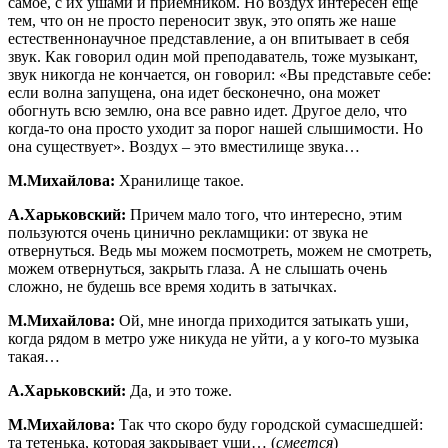
самое, с их ушами и приемником. Но воздух интересен еще
тем, что он не просто переносит звук, это опять же наше
естественнонаучное представление, а он впитывает в себя
звук. Как говорил один мой преподаватель, тоже музыкант,
звук никогда не кончается, он говорил: «Вы представьте себе:
если волна запущена, она идет бесконечно, она может
обогнуть всю землю, она все равно идет. Другое дело, что
когда-то она просто уходит за порог нашей слышимости. Но
она существует». Воздух – это вместилище звука…
М.Михайлова:
Хранилище такое.
А.Харьковский:
Причем мало того, что интересно, этим
пользуются очень цинично рекламщики: от звука не
отвернуться. Ведь мы можем посмотреть, можем не смотреть,
можем отвернуться, закрыть глаза. А не слышать очень
сложно, не будешь все время ходить в затычках.
М.Михайлова:
Ой, мне иногда приходится затыкать уши,
когда рядом в метро уже никуда не уйти, а у кого-то музыка
такая…
А.Харьковский:
Да, и это тоже.
М.Михайлова:
Так что скоро буду городской сумасшедшей:
та тетенька, которая закрывает уши… (
смеется
)