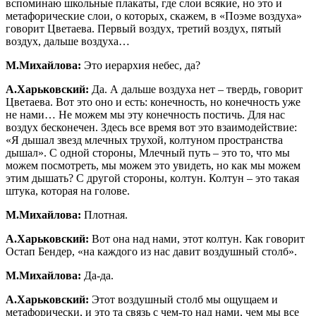
вспоминаю школьные плакаты, где слои всякие, но это и
метафорические слои, о которых, скажем, в «Поэме воздуха»
говорит Цветаева. Первый воздух, третий воздух, пятый
воздух, дальше воздуха…
М.Михайлова:
Это иерархия небес, да?
А.Харьковский:
Да. А дальше воздуха нет – твердь, говорит
Цветаева. Вот это оно и есть: конечность, но конечность уже
не нами… Не можем мы эту конечность постичь. Для нас
воздух бесконечен. Здесь все время вот это взаимодействие:
«Я дышал звезд млечных трухой, колтуном пространства
дышал». С одной стороны, Млечный путь – это то, что мы
можем посмотреть, мы можем это увидеть, но как мы можем
этим дышать? С другой стороны, колтун. Колтун – это такая
штука, которая на голове.
М.Михайлова:
Плотная.
А.Харьковский:
Вот она над нами, этот колтун. Как говорит
Остап Бендер, «на каждого из нас давит воздушный столб».
М.Михайлова:
Да-да.
А.Харьковский:
Этот воздушный столб мы ощущаем и
метафорически, и это та связь с чем-то над нами, чем мы все