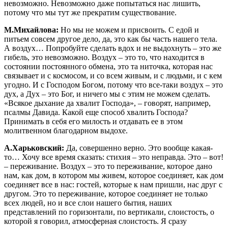
невозможно. Невозможно даже попытаться нас лишить,
потому что мы тут же прекратим существование.
М.Михайлова:
Но мы не можем и присвоить. С едой и
питьем совсем другое дело, да, это как бы часть нашего тела.
А воздух… Попробуйте сделать вдох и не выдохнуть – это же
гибель, это невозможно. Воздух – это то, что находится в
состоянии постоянного обмена, это та ниточка, которая нас
связывает и с космосом, и со всем живым, и с людьми, и с кем
угодно. И с Господом Богом, потому что все-таки воздух – это
дух, а Дух – это Бог, и ничего мы с этим не можем сделать.
«Всякое дыхание да хвалит Господа», – говорят, например,
псалмы Давида. Какой еще способ хвалить Господа?
Принимать в себя его милость и отдавать ее в этом
молитвенном благодарном выдохе.
А.Харьковский:
Да, совершенно верно. Это вообще какая-
то… Хочу все время сказать: стихия – это неправда. Это – вот!
– переживание. Воздух – это то переживание, которое дано
нам, как дом, в котором мы живем, которое соединяет, как дом
соединяет все в нас: гостей, которые к нам пришли, нас друг с
другом. Это то переживание, которое соединяет не только
всех людей, но и все слои нашего бытия, наших
представлений по горизонтали, по вертикали, слоистость, о
которой я говорил, атмосферная слоистость. Я сразу