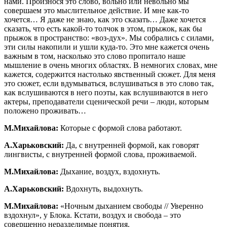
нами. Произнося это слово, вольно или невольно мы
совершаем это мыслительное действие. И мне как-то
хочется… Я даже не знаю, как это сказать… Даже хочется
сказать, что есть какой-то толчок в этом, прыжок, как бы
прыжок в пространство: «воз-дух». Мы собрались с силами,
эти силы накопили и ушли куда-то. Это мне кажется очень
важным в том, насколько это слово пропитало наше
мышление в очень многих областях. В немногих словах, мне
кажется, содержится настолько явственный сюжет. Для меня
это сюжет, если вдумываться, вслушиваться в это слово так,
как вслушиваются в него поэты, как вслушиваются в него
актеры, преподаватели сценической речи – люди, которым
положено проживать…
М.Михайлова:
Которые с формой слова работают.
А.Харьковский:
Да, с внутренней формой, как говорят
лингвисты, с внутренней формой слова, проживаемой.
М.Михайлова:
Дыхание, воздух, вздохнуть.
А.Харьковский:
Вдохнуть, выдохнуть.
М.Михайлова:
«Ночным дыханием свободы // Уверенно
вздохнул», у Блока. Кстати, воздух и свобода – это
совершенно неразделимые понятия.