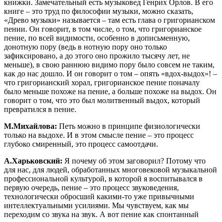
книжки. Замечательный есть музыковед Генрих Орлов. В его
книге – это труд по философии музыки, можно сказать,
«Древо музыки» называется – там есть глава о григорианском
пении. Он говорит, в том числе, о том, что григорианское
пение, по всей видимости, особенно в дописьменную,
донотную пору (ведь в нотную пору оно только
зафиксировано, а до этого оно прожило тысячу лет, не
меньше), в свою раннюю видимо пору было совсем не таким,
как до нас дошло. И он говорит о том – опять «вдох-выдох»! –
что григорианский хорал, григорианское пение поначалу
было меньше похоже на пение, а больше похоже на выдох. Он
говорит о том, что это был молитвенный выдох, который
превратился в пение.
М.Михайлова:
Петь можно в принципе физиологически
только на выдохе. И в этом смысле пение – это процесс
глубоко смиренный, это процесс самоотдачи.
А.Харьковский:
Я почему об этом заговорил? Потому что
для нас, для людей, обработанных многовековой музыкальной
профессиональной культурой, в которой я воспитывался в
первую очередь, пение – это процесс звуковедения,
технологически обросший какими-то уже привычными
интеллектуальными усилиями. Мы чувствуем, как мы
переходим со звука на звук. А вот пение как спонтанный