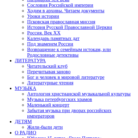
Сословия Российской империи
Ходим в архивы. Читаем документы
Уроки истории
Псковская православная миссия
История Русской Православной Церкви
Россия. Век ХХ
Календарь памятных дат
Под знаменем России
Возвращение к семейным истокам, или
Родословные детективы
ЛИТЕРАТУРА
Читательский клуб
Перечитывая заново
Бог и человек в мировой литературе
Литературные чтения
МУЗЫКА
Антология христианской музыкальной культуры
Музыка петербургских храмов
Маленький концерт
Забытая музыка при дворах российских
императоров
ДЕТЯМ
Жили-были дети
О РАДИО