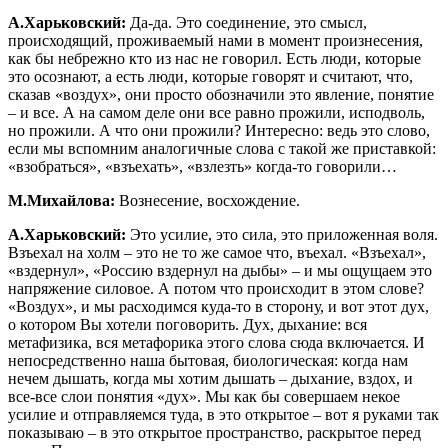
А.Харьковский:
Да-да. Это соединение, это смысл,
происходящий, проживаемый нами в момент произнесения,
как бы небрежно кто из нас не говорил. Есть люди, которые
это осознают, а есть люди, которые говорят и считают, что,
сказав «воздух», они просто обозначили это явление, понятие
– и все. А на самом деле они все равно прожили, исподволь,
но прожили. А что они прожили? Интересно: ведь это слово,
если мы вспомним аналогичные слова с такой же приставкой:
«взобраться», «взъехать», «взлезть» когда-то говорили…
М.Михайлова:
Вознесение, восхождение.
А.Харьковский:
Это усилие, это сила, это приложенная воля.
Взъехал на холм – это не то же самое что, въехал. «Взъехал»,
«вздернул», «Россию вздернул на дыбы» – и мы ощущаем это
напряжение силовое. А потом что происходит в этом слове?
«Воздух», и мы расходимся куда-то в сторону, и вот этот дух,
о котором Вы хотели поговорить. Дух, дыхание: вся
метафизика, вся метафорика этого слова сюда включается. И
непосредственно наша бытовая, биологическая: когда нам
нечем дышать, когда мы хотим дышать – дыхание, вздох, и
все-все слои понятия «дух». Мы как бы совершаем некое
усилие и отправляемся туда, в это открытое – вот я руками так
показываю – в это открытое пространство, раскрытое перед