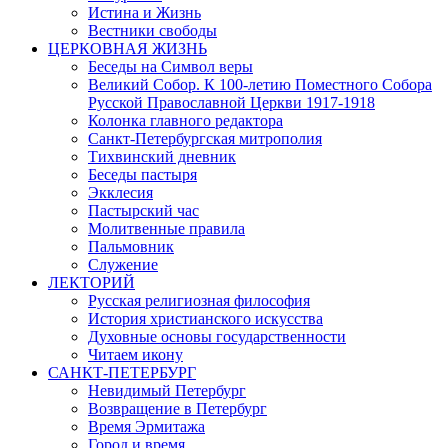
Истина и Жизнь
Вестники свободы
ЦЕРКОВНАЯ ЖИЗНЬ
Беседы на Символ веры
Великий Собор. К 100-летию Поместного Собора
Русской Православной Церкви 1917-1918
Колонка главного редактора
Санкт-Петербургская митрополия
Тихвинский дневник
Беседы пастыря
Экклесия
Пастырский час
Молитвенные правила
Пальмовник
Служение
ЛЕКТОРИЙ
Русская религиозная философия
История христианского искусства
Духовные основы государственности
Читаем икону
САНКТ-ПЕТЕРБУРГ
Невидимый Петербург
Возвращение в Петербург
Время Эрмитажа
Город и время