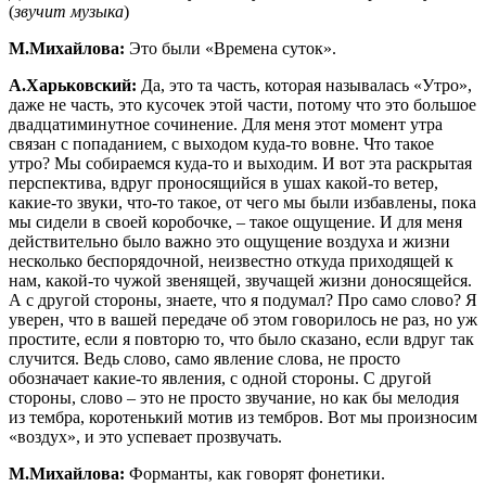
(
звучит музыка
)
М.Михайлова:
Это были «Времена суток».
А.Харьковский:
Да, это та часть, которая называлась «Утро»,
даже не часть, это кусочек этой части, потому что это большое
двадцатиминутное сочинение. Для меня этот момент утра
связан с попаданием, с выходом куда-то вовне. Что такое
утро? Мы собираемся куда-то и выходим. И вот эта раскрытая
перспектива, вдруг проносящийся в ушах какой-то ветер,
какие-то звуки, что-то такое, от чего мы были избавлены, пока
мы сидели в своей коробочке, – такое ощущение. И для меня
действительно было важно это ощущение воздуха и жизни
несколько беспорядочной, неизвестно откуда приходящей к
нам, какой-то чужой звенящей, звучащей жизни доносящейся.
А с другой стороны, знаете, что я подумал? Про само слово? Я
уверен, что в вашей передаче об этом говорилось не раз, но уж
простите, если я повторю то, что было сказано, если вдруг так
случится. Ведь слово, само явление слова, не просто
обозначает какие-то явления, с одной стороны. С другой
стороны, слово – это не просто звучание, но как бы мелодия
из тембра, коротенький мотив из тембров. Вот мы произносим
«воздух», и это успевает прозвучать.
М.Михайлова:
Форманты, как говорят фонетики.