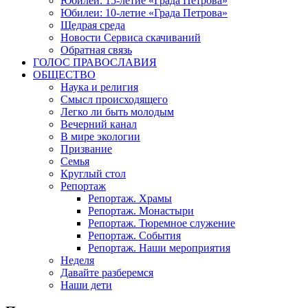
Юбилеи: 15-летие «Града Петрова»
Юбилеи: 10-летие «Града Петрова»
Щедрая среда
Новости Сервиса скачиваний
Обратная связь
ГОЛОС ПРАВОСЛАВИЯ
ОБЩЕСТВО
Наука и религия
Смысл происходящего
Легко ли быть молодым
Вечерний канал
В мире экологии
Призвание
Семья
Круглый стол
Репортаж
Репортаж. Храмы
Репортаж. Монастыри
Репортаж. Тюремное служение
Репортаж. События
Репортаж. Наши мероприятия
Неделя
Давайте разберемся
Наши дети