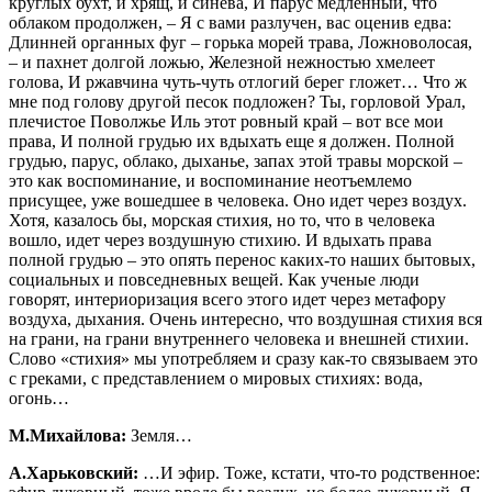
круглых бухт, и хрящ, и синева, И парус медленный, что
облаком продолжен, – Я с вами разлучен, вас оценив едва:
Длинней органных фуг – горька морей трава, Ложноволосая,
– и пахнет долгой ложью, Железной нежностью хмелеет
голова, И ржавчина чуть-чуть отлогий берег гложет… Что ж
мне под голову другой песок подложен? Ты, горловой Урал,
плечистое Поволжье Иль этот ровный край – вот все мои
права, И полной грудью их вдыхать еще я должен. Полной
грудью, парус, облако, дыханье, запах этой травы морской –
это как воспоминание, и воспоминание неотъемлемо
присущее, уже вошедшее в человека. Оно идет через воздух.
Хотя, казалось бы, морская стихия, но то, что в человека
вошло, идет через воздушную стихию. И вдыхать права
полной грудью – это опять перенос каких-то наших бытовых,
социальных и повседневных вещей. Как ученые люди
говорят, интериоризация всего этого идет через метафору
воздуха, дыхания. Очень интересно, что воздушная стихия вся
на грани, на грани внутреннего человека и внешней стихии.
Слово «стихия» мы употребляем и сразу как-то связываем это
с греками, с представлением о мировых стихиях: вода,
огонь…
М.Михайлова:
Земля…
А.Харьковский:
…И эфир. Тоже, кстати, что-то родственное: