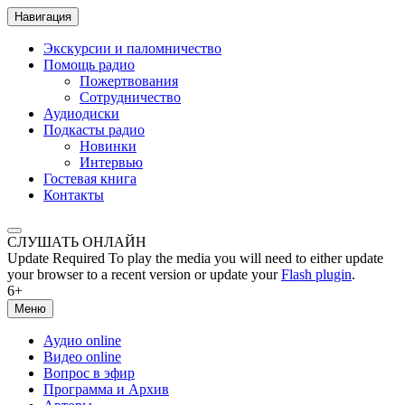
Навигация
Экскурсии и паломничество
Помощь радио
Пожертвования
Сотрудничество
Аудиодиски
Подкасты радио
Новинки
Интервью
Гостевая книга
Контакты
СЛУШАТЬ ОНЛАЙН
Update Required
To play the media you will need to either update
your browser to a recent version or update your
Flash plugin
.
6+
Меню
Аудио online
Видео online
Вопрос в эфир
Программа и Архив