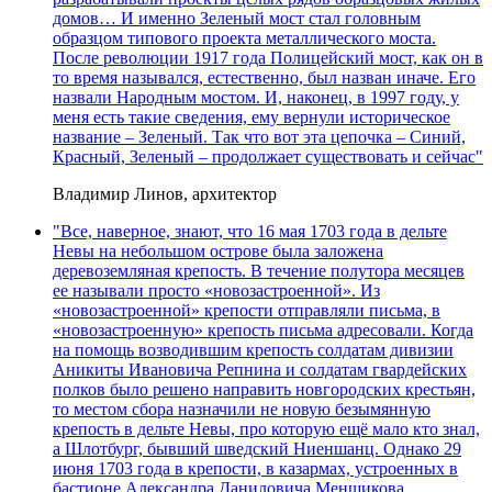
домов… И именно Зеленый мост стал головным
образцом типового проекта металлического моста.
После революции 1917 года Полицейский мост, как он в
то время назывался, естественно, был назван иначе. Его
назвали Народным мостом. И, наконец, в 1997 году, у
меня есть такие сведения, ему вернули историческое
название – Зеленый. Так что вот эта цепочка – Синий,
Красный, Зеленый – продолжает существовать и сейчас"
Владимир Линов, архитектор
"Все, наверное, знают, что 16 мая 1703 года в дельте
Невы на небольшом острове была заложена
деревоземляная крепость. В течение полутора месяцев
ее называли просто «новозастроенной». Из
«новозастроенной» крепости отправляли письма, в
«новозастроенную» крепость письма адресовали. Когда
на помощь возводившим крепость солдатам дивизии
Аникиты Ивановича Репнина и солдатам гвардейских
полков было решено направить новгородских крестьян,
то местом сбора назначили не новую безымянную
крепость в дельте Невы, про которую ещё мало кто знал,
а Шлотбург, бывший шведский Ниеншанц. Однако 29
июня 1703 года в крепости, в казармах, устроенных в
бастионе Александра Даниловича Меншикова,