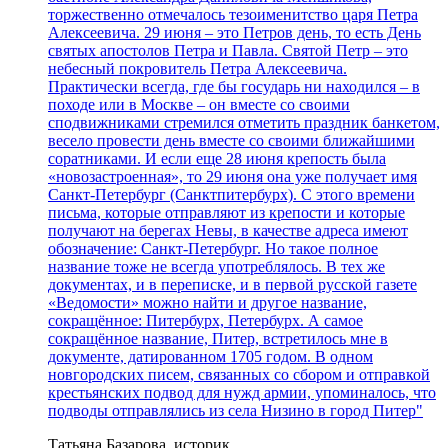
торжественно отмечалось тезоименитство царя Петра
Алексеевича. 29 июня – это Петров день, то есть День
святых апостолов Петра и Павла. Святой Петр – это
небесный покровитель Петра Алексеевича.
Практически всегда, где бы государь ни находился – в
походе или в Москве – он вместе со своими
сподвижниками стремился отметить праздник банкетом,
весело провести день вместе со своими ближайшими
соратниками. И если еще 28 июня крепость была
«новозастроенная», то 29 июня она уже получает имя
Санкт-Петербург (Санктпитербурх). С этого времени
письма, которые отправляют из крепости и которые
получают на берегах Невы, в качестве адреса имеют
обозначение: Санкт-Петербург. Но такое полное
название тоже не всегда употреблялось. В тех же
документах, и в переписке, и в первой русской газете
«Ведомости» можно найти и другое название,
сокращённое: Питербурх, Петербурх. А самое
сокращённое название, Питер, встретилось мне в
документе, датированном 1705 годом. В одном
новгородских писем, связанных со сбором и отправкой
крестьянских подвод для нужд армии, упоминалось, что
подводы отправлялись из села Низино в город Питер"
Татьяна Базарова, историк