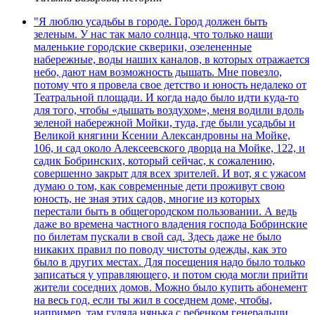
"Я люблю усадьбы в городе. Город должен быть
зеленым. У нас так мало солнца, что только наши
маленькие городские скверики, озелененные
набережные, воды наших каналов, в которых отражается
небо, дают нам возможность дышать. Мне повезло,
потому что я провела свое детство и юность недалеко от
Театральной площади. И когда надо было идти куда-то
для того, чтобы «дышать воздухом», меня водили вдоль
зеленой набережной Мойки, туда, где были усадьбы и
Великой княгини Ксении Александровны на Мойке,
106, и сад около Алексеевского дворца на Мойке, 122, и
садик Бобринских, который сейчас, к сожалению,
совершенно закрыт для всех зрителей. И вот, я с ужасом
думаю о том, как современные дети проживут свою
юность, не зная этих садов, многие из которых
перестали быть в общегородском пользовании. А ведь
даже во времена частного владения господа Бобринские
по билетам пускали в свой сад. Здесь даже не было
никаких правил по поводу чистоты одежды, как это
было в других местах. Для посещения надо было только
записаться у управляющего, и потом сюда могли прийти
жители соседних домов. Можно было купить абонемент
на весь год, если ты жил в соседнем доме, чтобы,
например, там гуляла нянька с ребенком генеральши