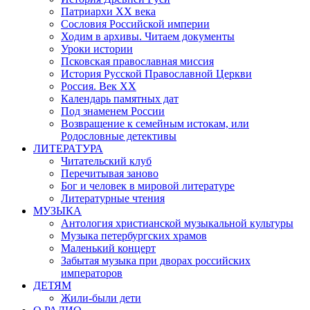
Патриархи XX века
Сословия Российской империи
Ходим в архивы. Читаем документы
Уроки истории
Псковская православная миссия
История Русской Православной Церкви
Россия. Век ХХ
Календарь памятных дат
Под знаменем России
Возвращение к семейным истокам, или
Родословные детективы
ЛИТЕРАТУРА
Читательский клуб
Перечитывая заново
Бог и человек в мировой литературе
Литературные чтения
МУЗЫКА
Антология христианской музыкальной культуры
Музыка петербургских храмов
Маленький концерт
Забытая музыка при дворах российских
императоров
ДЕТЯМ
Жили-были дети