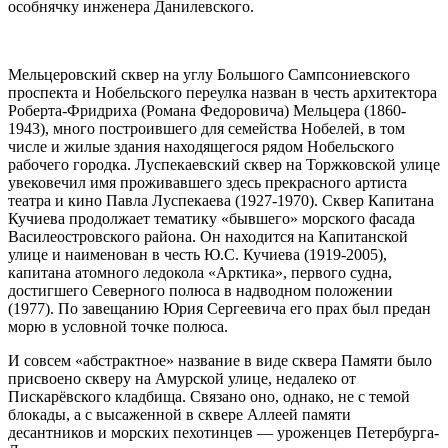
особнячку инженера Данилевского.
Мельцеровский сквер на углу Большого Сампсониевского
проспекта и Нобельского переулка назван в честь архитектора
Роберта-Фридриха (Романа Федоровича) Мельцера (1860-
1943), много построившего для семейства Нобелей, в том
числе и жилые здания находящегося рядом Нобельского
рабочего городка. Луспекаевский сквер на Торжковской улице
увековечил имя проживавшего здесь прекрасного артиста
театра и кино Павла Луспекаева (1927-1970). Сквер Капитана
Кучиева продолжает тематику «бывшего» морского фасада
Василеостровского района. Он находится на Капитанской
улице и наименован в честь Ю.С. Кучиева (1919-2005),
капитана атомного ледокола «Арктика», первого судна,
достигшего Северного полюса в надводном положении
(1977). По завещанию Юрия Сергеевича его прах был предан
морю в условной точке полюса.
И совсем «абстрактное» название в виде сквера Памяти было
присвоено скверу на Амурской улице, недалеко от
Пискарёвского кладбища. Связано оно, однако, не с темой
блокады, а с высаженной в сквере Аллеей памяти
десантников и морских пехотинцев — уроженцев Петербурга-