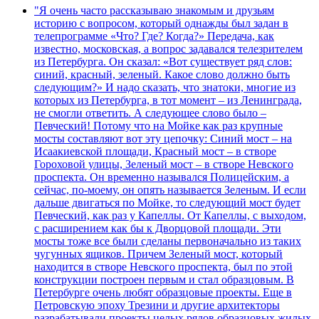
"Я очень часто рассказываю знакомым и друзьям
историю с вопросом, который однажды был задан в
телепрограмме «Что? Где? Когда?» Передача, как
известно, московская, а вопрос задавался телезрителем
из Петербурга. Он сказал: «Вот существует ряд слов:
синий, красный, зеленый. Какое слово должно быть
следующим?» И надо сказать, что знатоки, многие из
которых из Петербурга, в тот момент – из Ленинграда,
не смогли ответить. А следующее слово было –
Певческий! Потому что на Мойке как раз крупные
мосты составляют вот эту цепочку: Синий мост – на
Исаакиевской площади, Красный мост – в створе
Гороховой улицы, Зеленый мост – в створе Невского
проспекта. Он временно назывался Полицейским, а
сейчас, по-моему, он опять называется Зеленым. И если
дальше двигаться по Мойке, то следующий мост будет
Певческий, как раз у Капеллы. От Капеллы, с выходом,
с расширением как бы к Дворцовой площади. Эти
мосты тоже все были сделаны первоначально из таких
чугунных ящиков. Причем Зеленый мост, который
находится в створе Невского проспекта, был по этой
конструкции построен первым и стал образцовым. В
Петербурге очень любят образцовые проекты. Еще в
Петровскую эпоху Трезини и другие архитекторы
разрабатывали проекты целых рядов образцовых жилых