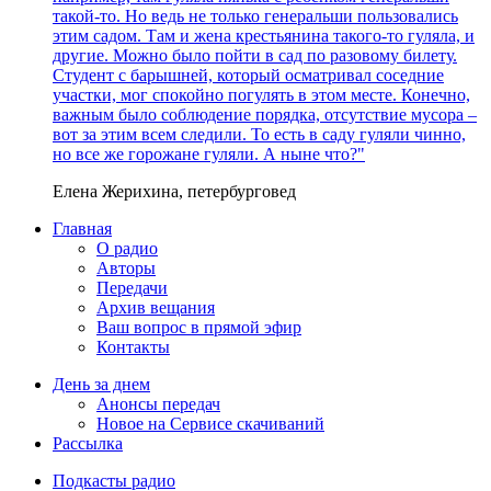
такой-то. Но ведь не только генеральши пользовались
этим садом. Там и жена крестьянина такого-то гуляла, и
другие. Можно было пойти в сад по разовому билету.
Студент с барышней, который осматривал соседние
участки, мог спокойно погулять в этом месте. Конечно,
важным было соблюдение порядка, отсутствие мусора –
вот за этим всем следили. То есть в саду гуляли чинно,
но все же горожане гуляли. А ныне что?"
Елена Жерихина, петербурговед
Главная
О радио
Авторы
Передачи
Архив вещания
Ваш вопрос в прямой эфир
Контакты
День за днем
Анонсы передач
Новое на Сервисе скачиваний
Рассылка
Подкасты радио