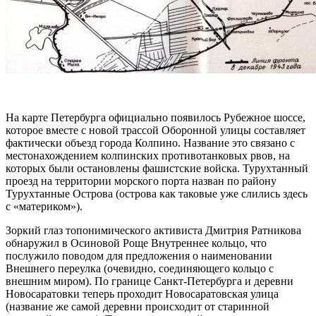
На карте Петербурга официально появилось Рубежное шоссе,
которое вместе с новой трассой Оборонной улицы составляет
фактически объезд города Колпино. Название это связано с
местонахождением колпинских противотанковых рвов, на
которых были остановлены фашистские войска. Турухтанный
проезд на территории морского порта назван по району
Турухтанные Острова (острова как таковые уже слились здесь
с «материком»).
Зоркий глаз топонимического активиста Дмитрия Ратникова
обнаружил в Осиновой Роще Внутреннее кольцо, что
послужило поводом для предложения о наименовании
Внешнего переулка (очевидно, соединяющего кольцо с
внешним миром). По границе Санкт-Петербурга и деревни
Новосаратовки теперь проходит Новосаратовская улица
(название же самой деревни происходит от старинной