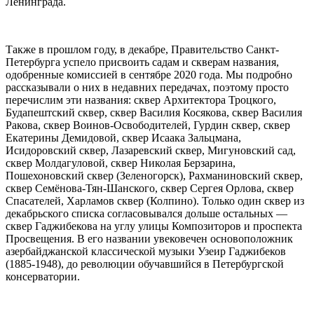
Ленинграда.
Также в прошлом году, в декабре, Правительство Санкт-
Петербурга успело присвоить садам и скверам названия,
одобренные комиссией в сентябре 2020 года. Мы подробно
рассказывали о них в недавних передачах, поэтому просто
перечислим эти названия: сквер Архитектора Троцкого,
Будапештский сквер, сквер Василия Косякова, сквер Василия
Ракова, сквер Воинов-Освободителей, Гурдин сквер, сквер
Екатерины Демидовой, сквер Исаака Зальцмана,
Исидоровский сквер, Лазаревский сквер, Мигуновский сад,
сквер Молдагуловой, сквер Николая Берзарина,
Пошехоновский сквер (Зеленогорск), Рахманиновский сквер,
сквер Семёнова-Тян-Шанского, сквер Сергея Орлова, сквер
Спасателей, Харламов сквер (Колпино). Только один сквер из
декабрьского списка согласовывался дольше остальных —
сквер Гаджибекова на углу улицы Композиторов и проспекта
Просвещения. В его названии увековечен основоположник
азербайджанской классической музыки Узеир Гаджибеков
(1885-1948), до революции обучавшийся в Петербургской
консерватории.