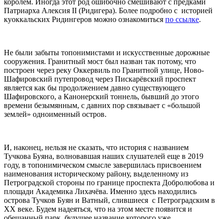
королем. Иногда этот род ошибочно смешивают с предками
Патриарха Алексия II (Ридигера). Более подробно с историей
куоккальских Ридингеров можно ознакомиться
по ссылке
.
Не были забыты топонимистами и искусственные дорожные
сооружения. Гранитный мост был назван так потому, что
построен через реку Оккервиль по Гранитной улице, Ново-
Шафировский путепровод через Пискарёвский проспект
является как бы продолжением давно существующего
Шафировского, а Канонерский тоннель, бывший до этого
времени безымянным, с давних пор связывает с «большой
землей» одноименный остров.
И, наконец, нельзя не сказать, что история с названием
Тучкова Буяна, волновавшая наших слушателей еще в 2019
году, в топонимическом смысле завершилась присвоением
наименования историческому району, выделенному из
Петроградской стороны по границе проспекта Добролюбова и
площади Академика Лихачёва. Именно здесь находились
острова Тучков Буян и Ватный, слившиеся с Петроградским в
XX веке. Будем надеяться, что на этом месте появится и
обещанный парк, будущее название которого уже