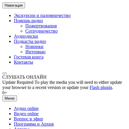
Навигация
Экскурсии и паломничество
Помощь радио
Пожертвования
Сотрудничество
Аудиодиски
Подкасты радио
Новинки
Интервью
Гостевая книга
Контакты
СЛУШАТЬ ОНЛАЙН
Update Required
To play the media you will need to either update
your browser to a recent version or update your
Flash plugin
.
6+
Меню
Аудио online
Видео online
Вопрос в эфир
Программа и Архив