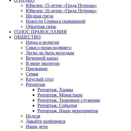
О РАДИО
Юбилеи: 15-летие «Града Петрова»
Юбилеи: 10-летие «Града Петрова»
Щедрая среда
Новости Сервиса скачиваний
Обратная связь
ГОЛОС ПРАВОСЛАВИЯ
ОБЩЕСТВО
Наука и религия
Смысл происходящего
Легко ли быть молодым
Вечерний канал
В мире экологии
Призвание
Семья
Круглый стол
Репортаж
Репортаж. Храмы
Репортаж. Монастыри
Репортаж. Тюремное служение
Репортаж. События
Репортаж. Наши мероприятия
Неделя
Давайте разберемся
Наши дети