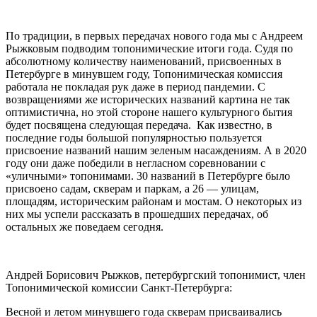
По традиции, в первых передачах нового года мы с Андреем
Рыжковым подводим топонимические итоги года. Судя по
абсолютному количеству наименований, присвоенных в
Петербурге в минувшем году, Топонимическая комиссия
работала не покладая рук даже в период пандемии. С
возвращениями же исторических названий картина не так
оптимистична, но этой стороне нашего культурного бытия
будет посвящена следующая передача. Как известно, в
последние годы большой популярностью пользуется
присвоение названий нашим зеленым насаждениям. А в 2020
году они даже победили в негласном соревновании с
«уличными» топонимами. 30 названий в Петербурге было
присвоено садам, скверам и паркам, а 26 — улицам,
площадям, историческим районам и мостам. О некоторых из
них мы успели рассказать в прошедших передачах, об
остальных же поведаем сегодня.
Андрей Борисович Рыжков, петербургский топонимист, член
Топонимической комиссии Санкт-Петербурга:
Весной и летом минувшего года скверам присваивались