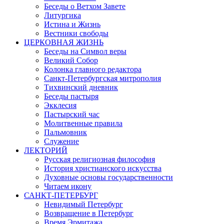
Беседы о Ветхом Завете
Литургика
Истина и Жизнь
Вестники свободы
ЦЕРКОВНАЯ ЖИЗНЬ
Беседы на Символ веры
Великий Собор
Колонка главного редактора
Санкт-Петербургская митрополия
Тихвинский дневник
Беседы пастыря
Экклесия
Пастырский час
Молитвенные правила
Пальмовник
Служение
ЛЕКТОРИЙ
Русская религиозная философия
История христианского искусства
Духовные основы государственности
Читаем икону
САНКТ-ПЕТЕРБУРГ
Невидимый Петербург
Возвращение в Петербург
Время Эрмитажа