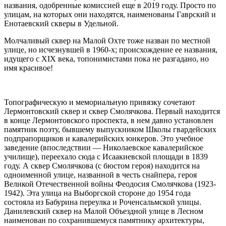
названия, одобренные комиссией еще в 2019 году. Просто по
улицам, на которых они находятся, наименованы Гаврский и
Енотаевский скверы в Удельной.
Молчаливый сквер на Малой Охте тоже назван по местной
улице, но исчезнувшей в 1960-х; происхождение ее названия,
идущего с XIX века, топонимистами пока не разгадано, но
имя красивое!
Топографическую и мемориальную привязку сочетают
Лермонтовский сквер и сквер Смолячкова. Первый находится
в конце Лермонтовского проспекта, в нем давно установлен
памятник поэту, бывшему выпускником Школы гвардейских
подпрапорщиков и кавалерийских юнкеров. Это учебное
заведение (впоследствии — Николаевское кавалерийское
училище), переехало сюда с Исаакиевской площади в 1839
году. А сквер Смолячкова (с бюстом героя) находится на
одноименной улице, названной в честь снайпера, героя
Великой Отечественной войны Феодосия Смолячкова (1923-
1942). Эта улица на Выборгской стороне до 1954 года
состояла из Бабурина переулка и Роченсальмской улицы.
Данилевский сквер на Малой Объездной улице в Лесном
наименован по сохранившемуся памятнику архитектуры,