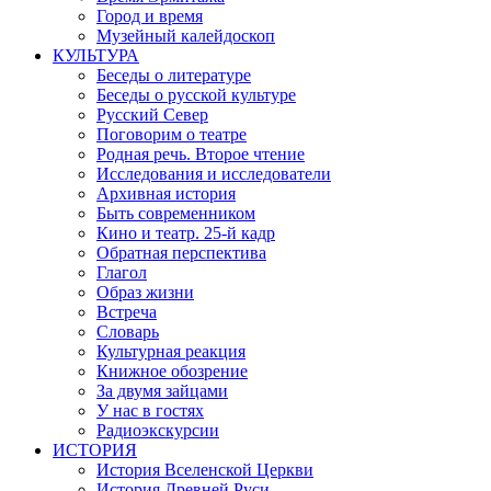
Город и время
Музейный калейдоскоп
КУЛЬТУРА
Беседы о литературе
Беседы о русской культуре
Русский Север
Поговорим о театре
Родная речь. Второе чтение
Исследования и исследователи
Архивная история
Быть современником
Кино и театр. 25-й кадр
Обратная перспектива
Глагол
Образ жизни
Встреча
Словарь
Культурная реакция
Книжное обозрение
За двумя зайцами
У нас в гостях
Радиоэкскурсии
ИСТОРИЯ
История Вселенской Церкви
История Древней Руси