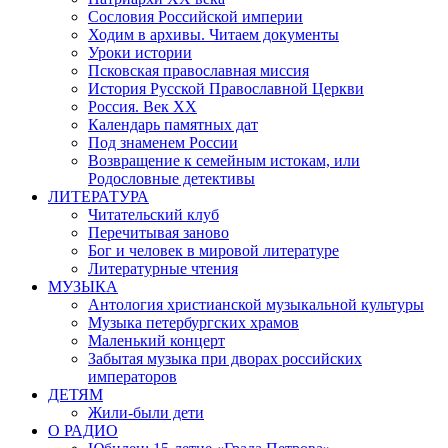
Сословия Российской империи
Ходим в архивы. Читаем документы
Уроки истории
Псковская православная миссия
История Русской Православной Церкви
Россия. Век ХХ
Календарь памятных дат
Под знаменем России
Возвращение к семейным истокам, или
Родословные детективы
ЛИТЕРАТУРА
Читательский клуб
Перечитывая заново
Бог и человек в мировой литературе
Литературные чтения
МУЗЫКА
Антология христианской музыкальной культуры
Музыка петербургских храмов
Маленький концерт
Забытая музыка при дворах российских
императоров
ДЕТЯМ
Жили-были дети
О РАДИО