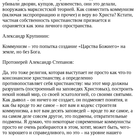
убивали дворян, купцов, духовенство, они это делали,
вооружаясь марксистской теорией. Как совместить коммунизм
(включая экспроприацию и прочее) и веру во Христа? Кстати,
частная собственность христианством признается и
охраняется как зона личного пространства.
Александр Крупинин:
Коммунизм – это попытка создание «Царства Божиего» на
земле, но без Бога.
Протоиерей Александр Степанов:
Да, это тоже религия, которая выступает не просто как что-то
консонансное христианству, а определенно
противопоставляет себя христианству: мы этот мир должны
разрушить (построенный на заповедях Христовых), построить
некий новый мир, со своей эсхатологией, со своими святыми.
Как дьявол – он ничего не создает, он подменяет понятия, и
как бы вроде то же самое – вот вам и кодекс строителя
коммунизма, а вот вам десять заповедей – вроде то же самое, а
на самом деле совсем другое, это подмены, отвратительные
подмены. Я думаю, что некоторые современные коммунисты
просто не очень разбираются в этом, хотят, может быть, чего-
то хорошего и справедливого, но это – на уровне нашего