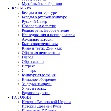
Музейный калейдоскоп
КУЛЬТУРА
Беседы о литературе
Беседы о русской культуре
Русский Север
Поговорим о театре
Родная речь. Второе чтение
Исследования и исследователи
Архивная история
Быть современником
Кино и театр. 25-й кадр
Обратная перспектива
Глагол
Образ жизни
Встреча
Словарь
Культурная реакция
Книжное обозрение
За двумя зайцами
У нас в гостях
Радиоэкскурсии
ИСТОРИЯ
История Вселенской Церкви
История Древней Руси
Патриархи XX века