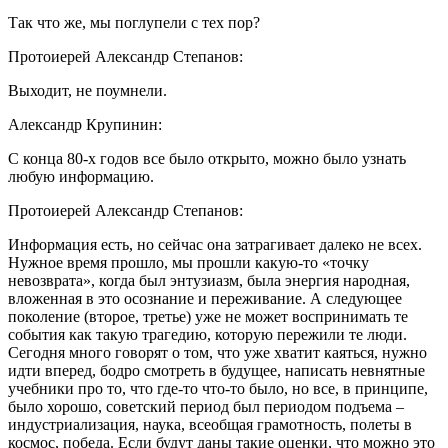
Так что же, мы поглупели с тех пор?
Протоиерей Александр Степанов:
Выходит, не поумнели.
Александр Крупинин:
С конца 80-х годов все было открыто, можно было узнать
любую информацию.
Протоиерей Александр Степанов:
Информация есть, но сейчас она затрагивает далеко не всех.
Нужное время прошло, мы прошли какую-то «точку
невозврата», когда был энтузиазм, была энергия народная,
вложенная в это осознание и переживание. А следующее
поколение (второе, третье) уже не может воспринимать те
события как такую трагедию, которую пережили те люди.
Сегодня много говорят о том, что уже хватит каяться, нужно
идти вперед, бодро смотреть в будущее, написать невнятные
учебники про то, что где-то что-то было, но все, в принципе,
было хорошо, советский период был периодом подъема –
индустриализация, наука, всеобщая грамотность, полеты в
космос, победа. Если будут даны такие оценки, что можно это