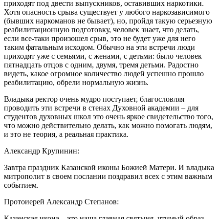
приходят под двести выпускников, оставивших наркотики.
Хотя опасность срыва существует у любого наркозависимого
(бывших наркоманов не бывает), но, пройдя такую серьезную
реабилитационную подготовку, человек знает, что делать,
если все-таки произошел срыв, это не будет уже для него
таким фатальным исходом. Обычно на эти встречи люди
приходят уже с семьями, с женами, с детьми: было человек
пятнадцать отцов с одним, двумя, тремя детьми. Радостно
видеть, какое огромное количество людей успешно прошло
реабилитацию, обрели нормальную жизнь.
Владыка ректор очень мудро поступает, благословляя
проводить эти встречи в стенах Духовной академии – для
студентов духовных школ это очень яркое свидетельство того,
что можно действительно делать, как можно помогать людям,
и это не теория, а реальная практика.
Александр Крупинин:
Завтра праздник Казанской иконы Божией Матери. И владыка
митрополит в своем послании поздравил всех с этим важным
событием.
Протоиерей Александр Степанов:
Казанская икона – это наша главная святыня, чтимый образ