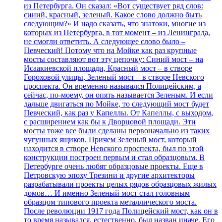
из Петербурга. Он сказал: «Вот существует ряд слов:
синий, красный, зеленый. Какое слово должно быть
следующим?» И надо сказать, что знатоки, многие из
которых из Петербурга, в тот момент – из Ленинграда,
не смогли ответить. А следующее слово было –
Певческий! Потому что на Мойке как раз крупные
мосты составляют вот эту цепочку: Синий мост – на
Исаакиевской площади, Красный мост – в створе
Гороховой улицы, Зеленый мост – в створе Невского
проспекта. Он временно назывался Полицейским, а
сейчас, по-моему, он опять называется Зеленым. И если
дальше двигаться по Мойке, то следующий мост будет
Певческий, как раз у Капеллы. От Капеллы, с выходом,
с расширением как бы к Дворцовой площади. Эти
мосты тоже все были сделаны первоначально из таких
чугунных ящиков. Причем Зеленый мост, который
находится в створе Невского проспекта, был по этой
конструкции построен первым и стал образцовым. В
Петербурге очень любят образцовые проекты. Еще в
Петровскую эпоху Трезини и другие архитекторы
разрабатывали проекты целых рядов образцовых жилых
домов… И именно Зеленый мост стал головным
образцом типового проекта металлического моста.
После революции 1917 года Полицейский мост, как он в
то время назывался, естественно, был назван иначе. Его