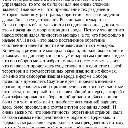
управлялась, то это не было бы для нее очень сложной
задачей). Главное же – это преодоление тех разделений,
которые были внутри страны, обретение смысла и видения
дальнейшего существования России как государства.
Если говорить об актуальности сегодняшнего праздника, то
это – праздник самоорганизации народа. Потому что до этого
народ объединялся личностью монарха, а то, что произошло в
начале XVII века – это было постепенное обретение
собственной идентичности вне зависимости от монарха.
Конечно, в результате монарха избрали, но надо было прийти
к какому-то единству, консенсусу? и народ сам пришел к идее,
что он соборно может избрать монарха и тем самым заявить,
что он желает продолжать существование в единстве на этой
территории в государственных организационных формах.
Именно эта самоорганизация народа в форме Собора
позволила преодолеть Смутное время, победить внешних
врагов, преодолеть свои противоречия, свой эгоизм, частные
интересы, и на первый план вышел общий интерес, который и
был зафиксирован в выборе новой династии. Здесь вопрос
был не в том, чтобы найти наиболее легитимный вариант,
здесь было преодоление смуты внутри сознания людей. И
очень важно то, что идентичность, обретенная страной, была
связана самым непосредственным образом с Церковью, и
Церковь сыграла ключевую роль в этом преодолении, потому
что это был единственный институт, абсолютно всеми