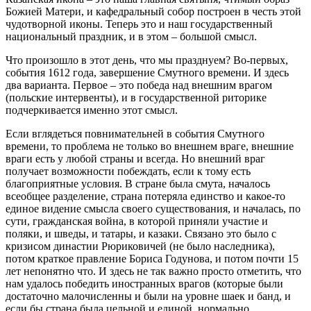
Божией Матери, и кафедральный собор построен в честь этой
чудотворной иконы. Теперь это и наш государственный
национальный праздник, и в этом – большой смысл.
Что произошло в этот день, что мы празднуем? Во-первых,
события 1612 года, завершение Смутного времени. И здесь
два варианта. Первое – это победа над внешним врагом
(польские интервенты), и в государственной риторике
подчеркивается именно этот смысл.
Если вглядеться повнимательней в события Смутного
времени, то проблема не только во внешнем враге, внешние
враги есть у любой страны и всегда. Но внешний враг
получает возможности побеждать, если к тому есть
благоприятные условия. В стране была смута, началось
всеобщее разделение, страна потеряла единство и какое-то
единое видение смысла своего существования, и началась, по
сути, гражданская война, в которой приняли участие и
поляки, и шведы, и татары, и казаки. Связано это было с
кризисом династии Рюриковичей (не было наследника),
потом краткое правление Бориса Годунова, и потом почти 15
лет непонятно что. И здесь не так важно просто отметить, что
нам удалось победить иностранных врагов (которые были
достаточно малочисленны и были на уровне шаек и банд, и
если бы страна была цельной и единой, нормально