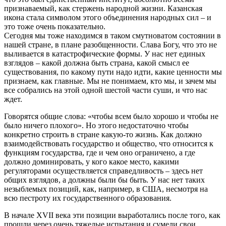
признаваемый, как стержень народной жизни. Казанская
икона стала символом этого объединения народных сил – и
это тоже очень показательно.
Сегодня мы тоже находимся в таком смутноватом состоянии в
нашей стране, в плане разобщенности. Слава Богу, что это не
выливается в катастрофические формы. У нас нет единых
взглядов – какой должна быть страна, какой смысл ее
существования, по какому пути надо идти, какие ценности мы
признаем, как главные. Мы не понимаем, кто мы, и зачем мы
все собрались на этой одной шестой части суши, и что нас
ждет.
Говорятся общие слова: «чтобы всем было хорошо и чтобы не
было ничего плохого». Но этого недостаточно чтобы
конкретно строить в стране какую-то жизнь. Как должно
взаимодействовать государство и общество, что относится к
функциям государства, где и чем оно ограничено, а где
должно доминировать, у кого какое место, какими
регуляторами осуществляется справедливость – здесь нет
общих взглядов, а должны были бы быть. У нас нет таких
незыблемых позиций, как, например, в США, несмотря на
всю пестроту их государственного образования.
В начале XVII века эти позиции выработались после того, как
прошли через очень тяжелые испытания и сумели свои