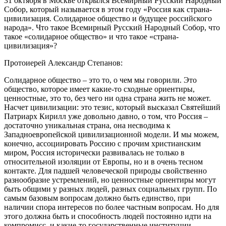
31 октября в Москве открылся Всемирный Русский Народный
Собор, который называется в этом году «Россия как страна-
цивилизация. Солидарное общество и будущее российского
народа». Что такое Всемирный Русский Народный Собор, что
такое «солидарное общество» и что такое «страна-
цивилизация»?
Протоиерей Александр Степанов:
Солидарное общество – это то, о чем мы говорили. Это
общество, которое имеет какие-то сходные ориентиры,
ценностные, это то, без чего ни одна страна жить не может.
Насчет цивилизации: это тезис, который высказал Святейший
Патриарх Кирилл уже довольно давно, о том, что Россия –
достаточно уникальная страна, она несводима к
Западноевропейской цивилизационной модели. И мы можем,
конечно, ассоциировать Россию с прочим христианским
миром, Россия исторически развивалась не только в
относительной изоляции от Европы, но и в очень тесном
контакте. Для падшей человеческой природы свойственно
разнообразие устремлений, но ценностные ориентиры могут
быть общими у разных людей, разных социальных групп. По
самым базовым вопросам должно быть единство, при
наличии спора интересов по более частным вопросам. Но для
этого должна быть и способность людей постоянно идти на
компромисс, и какие-то государственные институции,