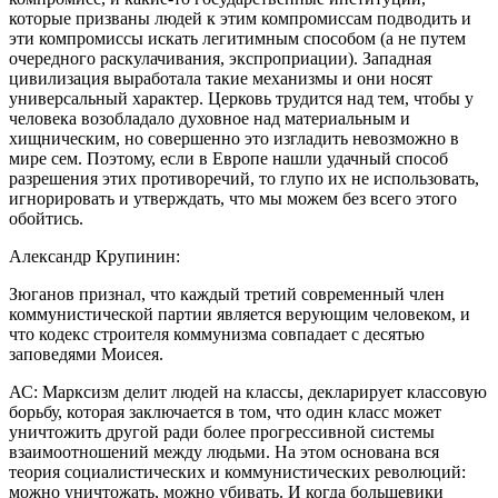
которые призваны людей к этим компромиссам подводить и
эти компромиссы искать легитимным способом (а не путем
очередного раскулачивания, экспроприации). Западная
цивилизация выработала такие механизмы и они носят
универсальный характер. Церковь трудится над тем, чтобы у
человека возобладало духовное над материальным и
хищническим, но совершенно это изгладить невозможно в
мире сем. Поэтому, если в Европе нашли удачный способ
разрешения этих противоречий, то глупо их не использовать,
игнорировать и утверждать, что мы можем без всего этого
обойтись.
Александр Крупинин:
Зюганов признал, что каждый третий современный член
коммунистической партии является верующим человеком, и
что кодекс строителя коммунизма совпадает с десятью
заповедями Моисея.
АС: Марксизм делит людей на классы, декларирует классовую
борьбу, которая заключается в том, что один класс может
уничтожить другой ради более прогрессивной системы
взаимоотношений между людьми. На этом основана вся
теория социалистических и коммунистических революций:
можно уничтожать, можно убивать. И когда большевики