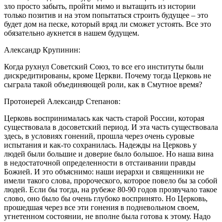
зло просто забыть, пройти мимо и вытащить из истории
только позитив и на этом попытаться строить будущее – это
будет дом на песке, который вряд ли сможет устоять. Все это
обязательно аукнется в нашем будущем.
Александр Крупинин:
Когда рухнул Советский Союз, то все его институты были
дискредитированы, кроме Церкви. Почему тогда Церковь не
сыграла такой объединяющей роли, как в Смутное время?
Протоиерей Александр Степанов:
Церковь воспринималась как часть старой России, которая
существовала в досоветский период. И эта часть существовала
здесь, в условиях гонений, прошла через очень суровые
испытания и как-то сохранилась. Надежды на Церковь у
людей были большие и доверие было большое. Но наша вина
в недостаточной определенности в отстаивании правды
Божией. И это объяснимо: наши иерархи и священники не
имели такого слова, пророческого, которое повело бы за собой
людей. Если бы тогда, на рубеже 80-90 годов прозвучало такое
слово, оно было бы очень глубоко воспринято. Но Церковь,
прошедшая через все эти гонения в подневольном своем,
угнетенном состоянии, не вполне была готова к этому. Надо