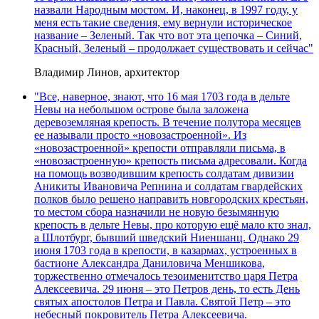
назвали Народным мостом. И, наконец, в 1997 году, у
меня есть такие сведения, ему вернули историческое
название – Зеленый. Так что вот эта цепочка – Синий,
Красный, Зеленый – продолжает существовать и сейчас"
Владимир Линов, архитектор
"Все, наверное, знают, что 16 мая 1703 года в дельте
Невы на небольшом острове была заложена
деревоземляная крепость. В течение полутора месяцев
ее называли просто «новозастроенной». Из
«новозастроенной» крепости отправляли письма, в
«новозастроенную» крепость письма адресовали. Когда
на помощь возводившим крепость солдатам дивизии
Аникиты Ивановича Репнина и солдатам гвардейских
полков было решено направить новгородских крестьян,
то местом сбора назначили не новую безымянную
крепость в дельте Невы, про которую ещё мало кто знал,
а Шлотбург, бывший шведский Ниеншанц. Однако 29
июня 1703 года в крепости, в казармах, устроенных в
бастионе Александра Даниловича Меншикова,
торжественно отмечалось тезоименитство царя Петра
Алексеевича. 29 июня – это Петров день, то есть День
святых апостолов Петра и Павла. Святой Петр – это
небесный покровитель Петра Алексеевича.