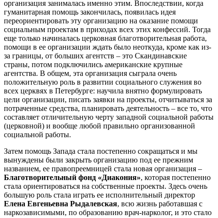
организация занималась именно этим. Впоследствии, когда
гуманитарная помощь закончилась, появилась идея
переориентировать эту организацию на оказание помощи
социальным проектам в приходах всех этих конфессий. Тогда
еще только начиналась церковная благотворительная работа,
помощи в ее организации ждать было неоткуда, кроме как из-
за границы, от больших агентств – это Скандинавские
страны, потом подключились американские крупные
агентства. В общем, эта организация сыграла очень
положительную роль в развитии социального служения во
всех церквях в Петербурге: научила внятно формулировать
цели организации, писать заявки на проекты, отчитываться за
потраченные средства, планировать деятельность – все то, что
составляет отличительную черту западной социальной работы
(церковной) и вообще любой правильно организованной
социальной работы.
Затем помощь Запада стала постепенно сокращаться и мы
вынуждены были закрыть организацию под ее прежним
названием, ее правопреемницей стала новая организация –
Благотворительный фонд «Диакония»
, которая постепенно
стала ориентироваться на собственные проекты. Здесь очень
большую роль стала играть ее исполнительный директор
Елена Евгеньевна Рыдалевская
, всю жизнь работавшая с
наркозависимыми, по образованию врач-нарколог, и это стало