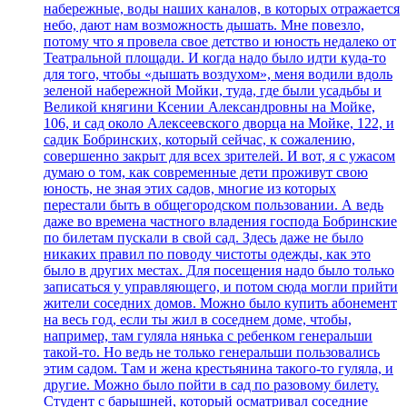
набережные, воды наших каналов, в которых отражается
небо, дают нам возможность дышать. Мне повезло,
потому что я провела свое детство и юность недалеко от
Театральной площади. И когда надо было идти куда-то
для того, чтобы «дышать воздухом», меня водили вдоль
зеленой набережной Мойки, туда, где были усадьбы и
Великой княгини Ксении Александровны на Мойке,
106, и сад около Алексеевского дворца на Мойке, 122, и
садик Бобринских, который сейчас, к сожалению,
совершенно закрыт для всех зрителей. И вот, я с ужасом
думаю о том, как современные дети проживут свою
юность, не зная этих садов, многие из которых
перестали быть в общегородском пользовании. А ведь
даже во времена частного владения господа Бобринские
по билетам пускали в свой сад. Здесь даже не было
никаких правил по поводу чистоты одежды, как это
было в других местах. Для посещения надо было только
записаться у управляющего, и потом сюда могли прийти
жители соседних домов. Можно было купить абонемент
на весь год, если ты жил в соседнем доме, чтобы,
например, там гуляла нянька с ребенком генеральши
такой-то. Но ведь не только генеральши пользовались
этим садом. Там и жена крестьянина такого-то гуляла, и
другие. Можно было пойти в сад по разовому билету.
Студент с барышней, который осматривал соседние