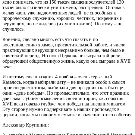
ясно понимать, что из 150 тысяч священнослужителей 130
тысяч было физически уничтожено, расстреляно. Осталась
малая часть уже надломленных людей, не способных к
пророческому служению, хороших, честных, искренних и
верующих, но не лидеров (их уничтожили). Поэтому – не
случилось.
Конечно, сделано много, есть что сказать и по
восстановлению храмов, просветительской работе, и число
практикующих верующих несравнимо больше, чем было в
советский период. Но пока Церковь не сыграла той роли,
образующей общественную жизнь, какую она сыграла в XVII
веке.
И поэтому еще праздник 4 ноября – очень серьезный.
Казалось, когда выбирали дату – не вникали особо в смысл
происшедшего тогда, выбирали для праздника как бы еще
один «день победы». Но промыслительно, что этот праздник
дает нам глубину осмысления своей истории, т.к. события
XVII века гораздо глубже, чем победа над внешним врагом.
Эту сторону нужно подчеркивать в наших проповедях в
церкви, когда мы говорим о смысле и значении этого события.
Александр Крупинин: