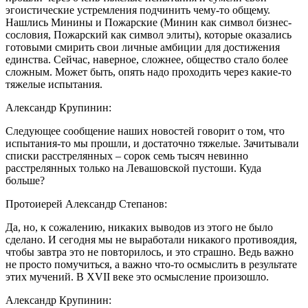
эгоистические устремления подчинить чему-то общему.
Нашлись Минины и Пожарские (Минин как символ бизнес-
сословия, Пожарский как символ элиты), которые оказались
готовыми смирить свои личные амбиции для достижения
единства. Сейчас, наверное, сложнее, общество стало более
сложным. Может быть, опять надо проходить через какие-то
тяжелые испытания.
Александр Крупинин:
Следующее сообщение наших новостей говорит о том, что
испытания-то мы прошли, и достаточно тяжелые. Зачитывали
списки расстрелянных – сорок семь тысяч невинно
расстрелянных только на Левашовской пустоши. Куда
больше?
Протоиерей Александр Степанов:
Да, но, к сожалению, никаких выводов из этого не было
сделано. И сегодня мы не выработали никакого противоядия,
чтобы завтра это не повторилось, и это страшно. Ведь важно
не просто помучиться, а важно что-то осмыслить в результате
этих мучений. В XVII веке это осмысление произошло.
Александр Крупинин: