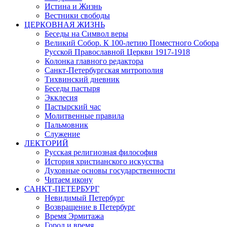
Истина и Жизнь
Вестники свободы
ЦЕРКОВНАЯ ЖИЗНЬ
Беседы на Символ веры
Великий Собор. К 100-летию Поместного Собора
Русской Православной Церкви 1917-1918
Колонка главного редактора
Санкт-Петербургская митрополия
Тихвинский дневник
Беседы пастыря
Экклесия
Пастырский час
Молитвенные правила
Пальмовник
Служение
ЛЕКТОРИЙ
Русская религиозная философия
История христианского искусства
Духовные основы государственности
Читаем икону
САНКТ-ПЕТЕРБУРГ
Невидимый Петербург
Возвращение в Петербург
Время Эрмитажа
Город и время