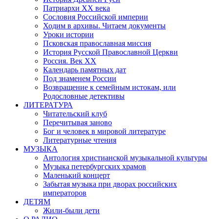
Патриархи XX века
Сословия Российской империи
Ходим в архивы. Читаем документы
Уроки истории
Псковская православная миссия
История Русской Православной Церкви
Россия. Век ХХ
Календарь памятных дат
Под знаменем России
Возвращение к семейным истокам, или
Родословные детективы
ЛИТЕРАТУРА
Читательский клуб
Перечитывая заново
Бог и человек в мировой литературе
Литературные чтения
МУЗЫКА
Антология христианской музыкальной культуры
Музыка петербургских храмов
Маленький концерт
Забытая музыка при дворах российских
императоров
ДЕТЯМ
Жили-были дети