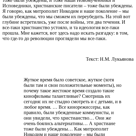
тоже были убеждены, и тоже наши Новомученники и
Исповедники, христианские писатели – тоже были убеждены.
Я говорю, как митрополит Никодим и наше поколение – мы
были убеждены, что мы сможем их переубедить. На этой вот
глубине встретились, уже после войны, эти два течения. И
все-таки христианство устояло, и та идеология все-таки
прошла. Мне кажется, вот здесь надо искать разгадку: в том,
что где-то до революции проглядели мы все-таки.
Текст: Н.М. Лукьянова
Жуткое время было советское, жуткое (хотя
были там и свои положительные моменты), но
почему такое жестокое время создало такие
кинофильмы талантливые? Смотришь их
сегодня: их не стыдно смотреть и с детьми, и в
любое время. … Все кинорежиссеры, как
правило, были убежденные коммунисты, и
они увидели, что христианство… Они же
очень боялись альтернативы… А христиане
тоже были убеждены… Как митрополит
Никодим и наше поколение – мы были