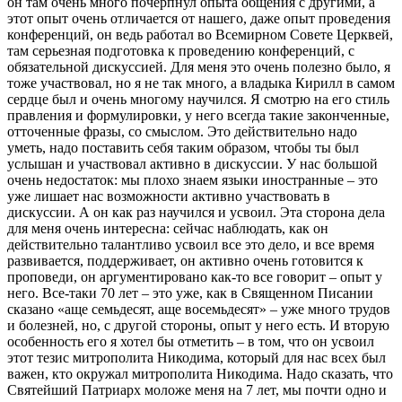
он там очень много почерпнул опыта общения с другими, а
этот опыт очень отличается от нашего, даже опыт проведения
конференций, он ведь работал во Всемирном Совете Церквей,
там серьезная подготовка к проведению конференций, с
обязательной дискуссией. Для меня это очень полезно было, я
тоже участвовал, но я не так много, а владыка Кирилл в самом
сердце был и очень многому научился. Я смотрю на его стиль
правления и формулировки, у него всегда такие законченные,
отточенные фразы, со смыслом. Это действительно надо
уметь, надо поставить себя таким образом, чтобы ты был
услышан и участвовал активно в дискуссии. У нас большой
очень недостаток: мы плохо знаем языки иностранные – это
уже лишает нас возможности активно участвовать в
дискуссии. А он как раз научился и усвоил. Эта сторона дела
для меня очень интересна: сейчас наблюдать, как он
действительно талантливо усвоил все это дело, и все время
развивается, поддерживает, он активно очень готовится к
проповеди, он аргументировано как-то все говорит – опыт у
него. Все-таки 70 лет – это уже, как в Священном Писании
сказано «аще семьдесят, аще восемьдесят» – уже много трудов
и болезней, но, с другой стороны, опыт у него есть. И вторую
особенность его я хотел бы отметить – в том, что он усвоил
этот тезис митрополита Никодима, который для нас всех был
важен, кто окружал митрополита Никодима. Надо сказать, что
Святейший Патриарх моложе меня на 7 лет, мы почти одно и