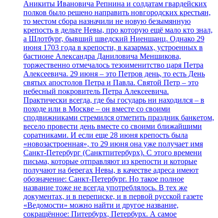
Аникиты Ивановича Репнина и солдатам гвардейских
полков было решено направить новгородских крестьян,
то местом сбора назначили не новую безымянную
крепость в дельте Невы, про которую ещё мало кто знал,
а Шлотбург, бывший шведский Ниеншанц. Однако 29
июня 1703 года в крепости, в казармах, устроенных в
бастионе Александра Даниловича Меншикова,
торжественно отмечалось тезоименитство царя Петра
Алексеевича. 29 июня – это Петров день, то есть День
святых апостолов Петра и Павла. Святой Петр – это
небесный покровитель Петра Алексеевича.
Практически всегда, где бы государь ни находился – в
походе или в Москве – он вместе со своими
сподвижниками стремился отметить праздник банкетом,
весело провести день вместе со своими ближайшими
соратниками. И если еще 28 июня крепость была
«новозастроенная», то 29 июня она уже получает имя
Санкт-Петербург (Санктпитербурх). С этого времени
письма, которые отправляют из крепости и которые
получают на берегах Невы, в качестве адреса имеют
обозначение: Санкт-Петербург. Но такое полное
название тоже не всегда употреблялось. В тех же
документах, и в переписке, и в первой русской газете
«Ведомости» можно найти и другое название,
сокращённое: Питербурх, Петербурх. А самое