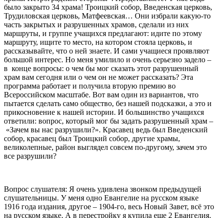
было закрыто 34 храма! Троицкий собор, Введенская церковь,
Трудиловская церковь, Матфеевская… Они избрали какую-то
часть закрытых и разрушенных храмов, сделали из них
маршруты, и группе учащихся предлагают: идите по этому
маршруту, ищите то место, на котором стояла церковь, и
рассказывайте, что о ней знаете. И сами учащиеся проявляют
большой интерес. Но меня умилило и очень серьезно задело –
в конце вопросы: о чем бы мог сказать этот разрушенный
храм вам сегодня или о чем он не может рассказать? Эта
программа работает и получила вторую премию во
Всероссийском масштабе. Вот вам один из вариантов, что
пытается сделать само общество, без нашей подсказки, а это и
прикосновение к нашей истории. И большинство учащихся
ответили: вопрос, который мог бы задать разрушенный храм –
«Зачем вы нас разрушили?». Красавец ведь был Введенский
собор, красавец был Троицкий собор, другие храмы,
великолепные, район выглядел совсем по-другому, зачем это
все разрушили?
Вопрос слушателя: Я очень удивлена звонком предыдущей
слушательницы. У меня одно Евангелие на русском языке
1916 года издания, другое – 1904-го, весь Новый Завет, всё это
на русском языке. А в перестройку я купила еще 2 Евангелия.