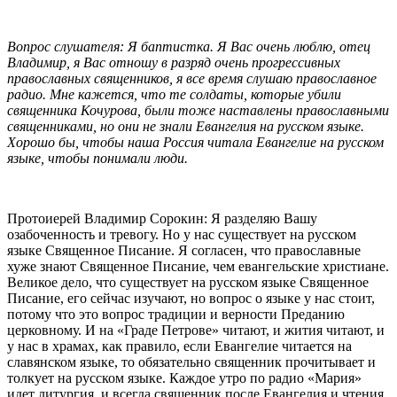
Вопрос слушателя: Я баптистка. Я Вас очень люблю, отец
Владимир, я Вас отношу в разряд очень прогрессивных
православных священников, я все время слушаю православное
радио. Мне кажется, что те солдаты, которые убили
священника Кочурова, были тоже наставлены православными
священниками, но они не знали Евангелия на русском языке.
Хорошо бы, чтобы наша Россия читала Евангелие на русском
языке, чтобы понимали люди.
Протоиерей Владимир Сорокин: Я разделяю Вашу
озабоченность и тревогу. Но у нас существует на русском
языке Священное Писание. Я согласен, что православные
хуже знают Священное Писание, чем евангельские христиане.
Великое дело, что существует на русском языке Священное
Писание, его сейчас изучают, но вопрос о языке у нас стоит,
потому что это вопрос традиции и верности Преданию
церковному. И на «Граде Петрове» читают, и жития читают, и
у нас в храмах, как правило, если Евангелие читается на
славянском языке, то обязательно священник прочитывает и
толкует на русском языке. Каждое утро по радио «Мария»
идет литургия, и всегда священник после Евангелия и чтения