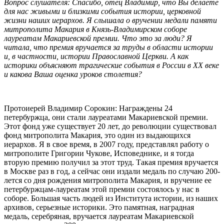
Вопрос слушателя: Спасибо, отец Владимир, что Вы делаете
для нас живыми и близкими события истории, церковной
жизни наших иерархов. Я слышала о вручении медали памяти
митрополита Макария в Князь-Владимирском соборе
лауреатам Макариевской премии. Что это за люди? Я
читала, что премия вручается за труды в области истории
и, в частности, истории Православной Церкви. А как
историки объясняют трагические события в России в ХХ веке
и какова Ваша оценка уроков столетия?
Протоиерей Владимир Сорокин: Награждены 24
петербуржца, они стали лауреатами Макариевской премии.
Этот фонд уже существует 20 лет, до революции существовал
фонд митрополита Макария, это один из выдающихся
иерархов. Я в свое время, в 2007 году, представлял работу о
митрополите Григории Чукове, Исповеднике, и я тогда
вторую премию получил за этот труд. Такая премия вручается
в Москве раз в год, а сейчас они издали медаль по случаю 200-
лется со дня рождения митрополита Макария, и вручение ее
петербуржцам-лауреатам этой премии состоялось у нас в
соборе. Большая часть людей из Института истории, из наших
архивов, серьезные историки. Это памятная, наградная
медаль, серебряная, вручается лауреатам Макариевской