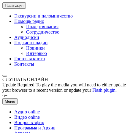
Навигация
Экскурсии и паломничество
Помощь радио
Пожертвования
Сотрудничество
Аудиодиски
Подкасты радио
Новинки
Интервью
Гостевая книга
Контакты
СЛУШАТЬ ОНЛАЙН
Update Required
To play the media you will need to either update
your browser to a recent version or update your
Flash plugin
.
6+
Меню
Аудио online
Видео online
Вопрос в эфир
Программа и Архив