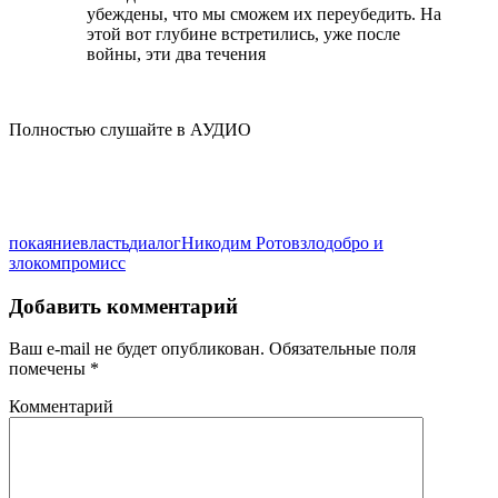
убеждены, что мы сможем их переубедить. На
этой вот глубине встретились, уже после
войны, эти два течения
Полностью слушайте в АУДИО
покаяние
власть
диалог
Никодим Ротов
зло
добро и
зло
компромисс
Добавить комментарий
Ваш e-mail не будет опубликован.
Обязательные поля
помечены
*
Комментарий