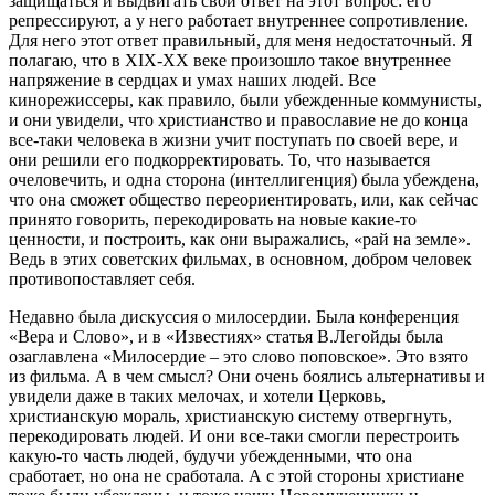
защищаться и выдвигать свой ответ на этот вопрос: его
репрессируют, а у него работает внутреннее сопротивление.
Для него этот ответ правильный, для меня недостаточный. Я
полагаю, что в ХIХ-ХХ веке произошло такое внутреннее
напряжение в сердцах и умах наших людей. Все
кинорежиссеры, как правило, были убежденные коммунисты,
и они увидели, что христианство и православие не до конца
все-таки человека в жизни учит поступать по своей вере, и
они решили его подкорректировать. То, что называется
очеловечить, и одна сторона (интеллигенция) была убеждена,
что она сможет общество переориентировать, или, как сейчас
принято говорить, перекодировать на новые какие-то
ценности, и построить, как они выражались, «рай на земле».
Ведь в этих советских фильмах, в основном, добром человек
противопоставляет себя.
Недавно была дискуссия о милосердии. Была конференция
«Вера и Слово», и в «Известиях» статья В.Легойды была
озаглавлена «Милосердие – это слово поповское». Это взято
из фильма. А в чем смысл? Они очень боялись альтернативы и
увидели даже в таких мелочах, и хотели Церковь,
христианскую мораль, христианскую систему отвергнуть,
перекодировать людей. И они все-таки смогли перестроить
какую-то часть людей, будучи убежденными, что она
сработает, но она не сработала. А с этой стороны христиане