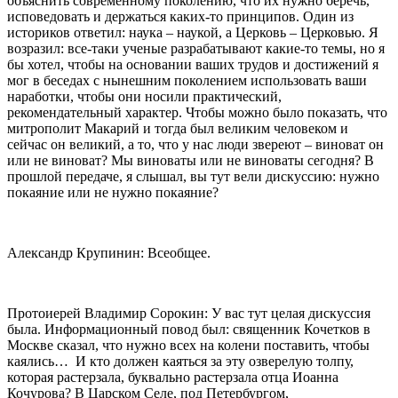
объяснить современному поколению, что их нужно беречь,
исповедовать и держаться каких-то принципов. Один из
историков ответил: наука – наукой, а Церковь – Церковью. Я
возразил: все-таки ученые разрабатывают какие-то темы, но я
бы хотел, чтобы на основании ваших трудов и достижений я
мог в беседах с нынешним поколением использовать ваши
наработки, чтобы они носили практический,
рекомендательный характер. Чтобы можно было показать, что
митрополит Макарий и тогда был великим человеком и
сейчас он великий, а то, что у нас люди звереют – виноват он
или не виноват? Мы виноваты или не виноваты сегодня? В
прошлой передаче, я слышал, вы тут вели дискуссию: нужно
покаяние или не нужно покаяние?
Александр Крупинин: Всеобщее.
Протоиерей Владимир Сорокин: У вас тут целая дискуссия
была. Информационный повод был: священник Кочетков в
Москве сказал, что нужно всех на колени поставить, чтобы
каялись… И кто должен каяться за эту озверелую толпу,
которая растерзала, буквально растерзала отца Иоанна
Кочурова? В Царском Селе, под Петербургом,