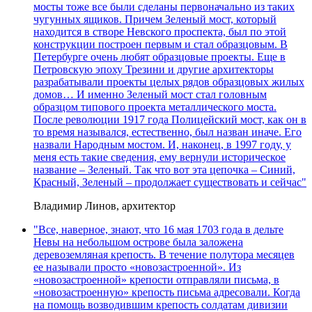
мосты тоже все были сделаны первоначально из таких
чугунных ящиков. Причем Зеленый мост, который
находится в створе Невского проспекта, был по этой
конструкции построен первым и стал образцовым. В
Петербурге очень любят образцовые проекты. Еще в
Петровскую эпоху Трезини и другие архитекторы
разрабатывали проекты целых рядов образцовых жилых
домов… И именно Зеленый мост стал головным
образцом типового проекта металлического моста.
После революции 1917 года Полицейский мост, как он в
то время назывался, естественно, был назван иначе. Его
назвали Народным мостом. И, наконец, в 1997 году, у
меня есть такие сведения, ему вернули историческое
название – Зеленый. Так что вот эта цепочка – Синий,
Красный, Зеленый – продолжает существовать и сейчас"
Владимир Линов, архитектор
"Все, наверное, знают, что 16 мая 1703 года в дельте
Невы на небольшом острове была заложена
деревоземляная крепость. В течение полутора месяцев
ее называли просто «новозастроенной». Из
«новозастроенной» крепости отправляли письма, в
«новозастроенную» крепость письма адресовали. Когда
на помощь возводившим крепость солдатам дивизии