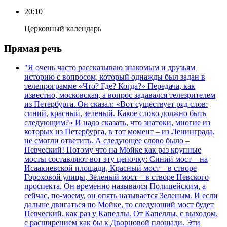
20:10
Церковный календарь
Прямая речь
"Я очень часто рассказываю знакомым и друзьям
историю с вопросом, который однажды был задан в
телепрограмме «Что? Где? Когда?» Передача, как
известно, московская, а вопрос задавался телезрителем
из Петербурга. Он сказал: «Вот существует ряд слов:
синий, красный, зеленый. Какое слово должно быть
следующим?» И надо сказать, что знатоки, многие из
которых из Петербурга, в тот момент – из Ленинграда,
не смогли ответить. А следующее слово было –
Певческий! Потому что на Мойке как раз крупные
мосты составляют вот эту цепочку: Синий мост – на
Исаакиевской площади, Красный мост – в створе
Гороховой улицы, Зеленый мост – в створе Невского
проспекта. Он временно назывался Полицейским, а
сейчас, по-моему, он опять называется Зеленым. И если
дальше двигаться по Мойке, то следующий мост будет
Певческий, как раз у Капеллы. От Капеллы, с выходом,
с расширением как бы к Дворцовой площади. Эти