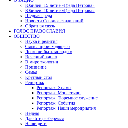
О РАДИО
Юбилеи: 15-летие «Града Петрова»
Юбилеи: 10-летие «Града Петрова»
Щедрая среда
Новости Сервиса скачиваний
Обратная связь
ГОЛОС ПРАВОСЛАВИЯ
ОБЩЕСТВО
Наука и религия
Смысл происходящего
Легко ли быть молодым
Вечерний канал
В мире экологии
Призвание
Семья
Круглый стол
Репортаж
Репортаж. Храмы
Репортаж. Монастыри
Репортаж. Тюремное служение
Репортаж. События
Репортаж. Наши мероприятия
Неделя
Давайте разберемся
Наши дети