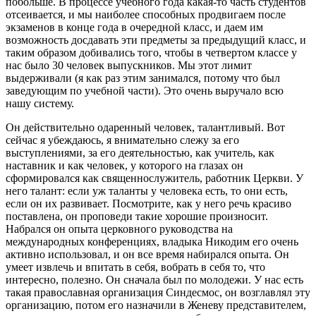
побольше. В процессе учебного года какая-то часть студентов
отсеивается, и мы наиболее способных продвигаем после
экзаменов в конце года в очередной класс, и даем им
возможность досдавать эти предметы за предыдущий класс, и
таким образом добивались того, чтобы в четвертом классе у
нас было 30 человек выпускников. Мы этот лимит
выдерживали (я как раз этим занимался, потому что был
заведующим по учебной части). Это очень выручало всю
нашу систему.
Он действительно одаренный человек, талантливый. Вот
сейчас я убеждаюсь, я внимательно слежу за его
выступлениями, за его деятельностью, как учитель, как
наставник и как человек, у которого на глазах он
сформировался как священнослужитель, работник Церкви. У
него талант: если уж таланты у человека есть, то они есть,
если он их развивает. Посмотрите, как у него речь красиво
поставлена, он проповеди такие хорошие произносит.
Набрался он опыта церковного руководства на
международных конференциях, владыка Никодим его очень
активно использовал, и он все время набирался опыта. Он
умеет извлечь и впитать в себя, вобрать в себя то, что
интересно, полезно. Он сначала был по молодежи. У нас есть
такая православная организация Синдесмос, он возглавлял эту
организацию, потом его назначили в Женеву представителем,