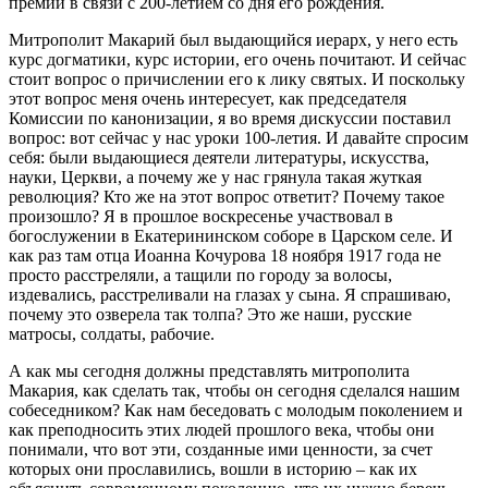
премии в связи с 200-летием со дня его рождения.
Митрополит Макарий был выдающийся иерарх, у него есть
курс догматики, курс истории, его очень почитают. И сейчас
стоит вопрос о причислении его к лику святых. И поскольку
этот вопрос меня очень интересует, как председателя
Комиссии по канонизации, я во время дискуссии поставил
вопрос: вот сейчас у нас уроки 100-летия. И давайте спросим
себя: были выдающиеся деятели литературы, искусства,
науки, Церкви, а почему же у нас грянула такая жуткая
революция? Кто же на этот вопрос ответит? Почему такое
произошло? Я в прошлое воскресенье участвовал в
богослужении в Екатерининском соборе в Царском селе. И
как раз там отца Иоанна Кочурова 18 ноября 1917 года не
просто расстреляли, а тащили по городу за волосы,
издевались, расстреливали на глазах у сына. Я спрашиваю,
почему это озверела так толпа? Это же наши, русские
матросы, солдаты, рабочие.
А как мы сегодня должны представлять митрополита
Макария, как сделать так, чтобы он сегодня сделался нашим
собеседником? Как нам беседовать с молодым поколением и
как преподносить этих людей прошлого века, чтобы они
понимали, что вот эти, созданные ими ценности, за счет
которых они прославились, вошли в историю – как их