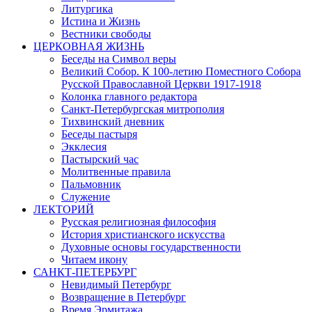
Литургика
Истина и Жизнь
Вестники свободы
ЦЕРКОВНАЯ ЖИЗНЬ
Беседы на Символ веры
Великий Собор. К 100-летию Поместного Собора
Русской Православной Церкви 1917-1918
Колонка главного редактора
Санкт-Петербургская митрополия
Тихвинский дневник
Беседы пастыря
Экклесия
Пастырский час
Молитвенные правила
Пальмовник
Служение
ЛЕКТОРИЙ
Русская религиозная философия
История христианского искусства
Духовные основы государственности
Читаем икону
САНКТ-ПЕТЕРБУРГ
Невидимый Петербург
Возвращение в Петербург
Время Эрмитажа