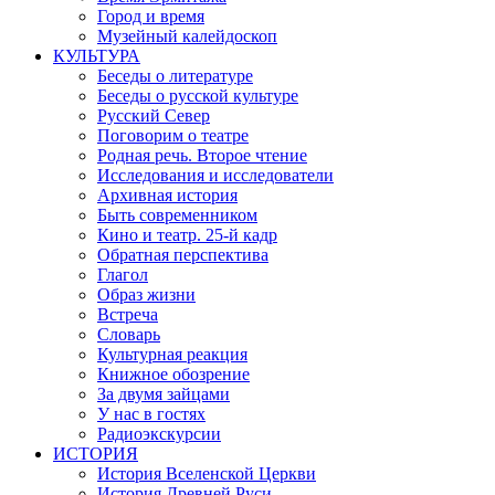
Город и время
Музейный калейдоскоп
КУЛЬТУРА
Беседы о литературе
Беседы о русской культуре
Русский Север
Поговорим о театре
Родная речь. Второе чтение
Исследования и исследователи
Архивная история
Быть современником
Кино и театр. 25-й кадр
Обратная перспектива
Глагол
Образ жизни
Встреча
Словарь
Культурная реакция
Книжное обозрение
За двумя зайцами
У нас в гостях
Радиоэкскурсии
ИСТОРИЯ
История Вселенской Церкви
История Древней Руси