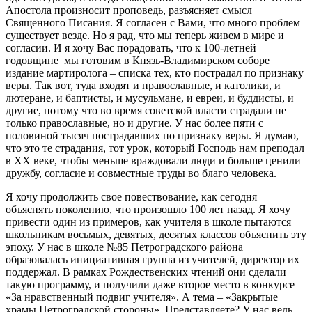
Апостола произносит проповедь, разъясняет смысл
Священного Писания. Я согласен с Вами, что много проблем
существует везде. Но я рад, что мы теперь живем в мире и
согласии. И я хочу Вас порадовать, что к 100-летней
годовщине мы готовим в Князь-Владимирском соборе
издание мартиролога – списка тех, кто пострадал по признаку
веры. Так вот, туда входят и православные, и католики, и
лютеране, и баптисты, и мусульмане, и евреи, и буддисты, и
другие, потому что во время советской власти страдали не
только православные, но и другие. У нас более пяти с
половиной тысяч пострадавших по признаку веры. Я думаю,
что это те страдания, тот урок, который Господь нам преподал
в ХХ веке, чтобы меньше враждовали люди и больше ценили
дружбу, согласие и совместные труды во благо человека.
Я хочу продолжить свое повествование, как сегодня
объяснять поколению, что произошло 100 лет назад. Я хочу
привести один из примеров, как учителя в школе пытаются
школьникам восьмых, девятых, десятых классов объяснить эту
эпоху. У нас в школе №85 Петроградского района
образовалась инициативная группа из учителей, директор их
поддержал. В рамках Рождественских чтений они сделали
такую программу, и получили даже второе место в конкурсе
«За нравственный подвиг учителя». А тема – «Закрытые
храмы Петроградской стороны». Представляете? У нас ведь