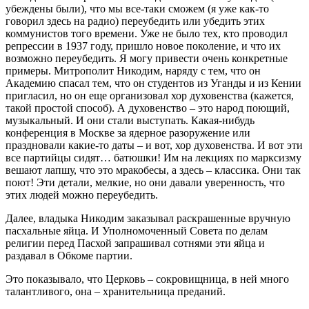
убеждены были), что мы все-таки сможем (я уже как-то
говорил здесь на радио) переубедить или убедить этих
коммунистов того времени. Уже не было тех, кто проводил
репрессии в 1937 году, пришло новое поколение, и что их
возможно переубедить. Я могу привести очень конкретные
примеры. Митрополит Никодим, наряду с тем, что он
Академию спасал тем, что он студентов из Уганды и из Кении
пригласил, но он еще организовал хор духовенства (кажется,
такой простой способ). А духовенство – это народ поющий,
музыкальный. И они стали выступать. Какая-нибудь
конференция в Москве за ядерное разоружение или
праздновали какие-то даты – и вот, хор духовенства. И вот эти
все партийцы сидят… батюшки! Им на лекциях по марксизму
вешают лапшу, что это мракобесы, а здесь – классика. Они так
поют! Эти детали, мелкие, но они давали уверенность, что
этих людей можно переубедить.
Далее, владыка Никодим заказывал раскрашенные вручную
пасхальные яйца. И Уполномоченный Совета по делам
религии перед Пасхой запрашивал сотнями эти яйца и
раздавал в Обкоме партии.
Это показывало, что Церковь – сокровищница, в ней много
талантливого, она – хранительница преданий.