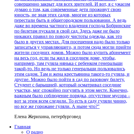
совершенно закрыт для всех зрителей. И вот, я с ужасом
думаю о том, как современные дети проживут свою
юность, не зная этих садов, многие из которых
перестали быть в общегородском пользовании. А ведь
даже во времена частного владения господа Бобринские
по билетам пускали в свой сад. Здесь даже не было
никаких правил по поводу чистоты одежды, как это
было в других местах. Для посещения надо было только
записаться у управляющего, и потом сюда могли прийти
жители соседних домов. Можно было купить абонемент
на весь год, если ты жил в соседнем доме, чтобы,
например, там гуляла нянька с ребенком генеральши
такой-то. Но ведь не только генеральши пользовались
этим садом. Там и жена крестьянина такого-то гуляла, и
другие. Можно было пойти в сад по разовому билету.
Студент с барышней, который осматривал соседние
участки, мог спокойно погулять в этом месте. Конечно,
важным было соблюдение порядка, отсутствие мусора –
вот за этим всем следили. То есть в саду гуляли чинно,
но все же горожане гуляли. А ныне что?"
Елена Жерихина, петербурговед
Главная
О радио