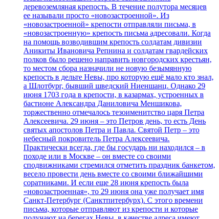
деревоземляная крепость. В течение полутора месяцев
ее называли просто «новозастроенной». Из
«новозастроенной» крепости отправляли письма, в
«новозастроенную» крепость письма адресовали. Когда
на помощь возводившим крепость солдатам дивизии
Аникиты Ивановича Репнина и солдатам гвардейских
полков было решено направить новгородских крестьян,
то местом сбора назначили не новую безымянную
крепость в дельте Невы, про которую ещё мало кто знал,
а Шлотбург, бывший шведский Ниеншанц. Однако 29
июня 1703 года в крепости, в казармах, устроенных в
бастионе Александра Даниловича Меншикова,
торжественно отмечалось тезоименитство царя Петра
Алексеевича. 29 июня – это Петров день, то есть День
святых апостолов Петра и Павла. Святой Петр – это
небесный покровитель Петра Алексеевича.
Практически всегда, где бы государь ни находился – в
походе или в Москве – он вместе со своими
сподвижниками стремился отметить праздник банкетом,
весело провести день вместе со своими ближайшими
соратниками. И если еще 28 июня крепость была
«новозастроенная», то 29 июня она уже получает имя
Санкт-Петербург (Санктпитербурх). С этого времени
письма, которые отправляют из крепости и которые
получают на берегах Невы, в качестве адреса имеют