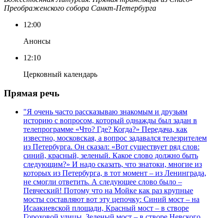
Преображенского собора Санкт-Петербурга
12:00
Анонсы
12:10
Церковный календарь
Прямая речь
"Я очень часто рассказываю знакомым и друзьям
историю с вопросом, который однажды был задан в
телепрограмме «Что? Где? Когда?» Передача, как
известно, московская, а вопрос задавался телезрителем
из Петербурга. Он сказал: «Вот существует ряд слов:
синий, красный, зеленый. Какое слово должно быть
следующим?» И надо сказать, что знатоки, многие из
которых из Петербурга, в тот момент – из Ленинграда,
не смогли ответить. А следующее слово было –
Певческий! Потому что на Мойке как раз крупные
мосты составляют вот эту цепочку: Синий мост – на
Исаакиевской площади, Красный мост – в створе
Гороховой улицы, Зеленый мост – в створе Невского