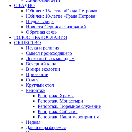
Жили-были дети
О РАДИО
Юбилеи: 15-летие «Града Петрова»
Юбилеи: 10-летие «Града Петрова»
Щедрая среда
Новости Сервиса скачиваний
Обратная связь
ГОЛОС ПРАВОСЛАВИЯ
ОБЩЕСТВО
Наука и религия
Смысл происходящего
Легко ли быть молодым
Вечерний канал
В мире экологии
Призвание
Семья
Круглый стол
Репортаж
Репортаж. Храмы
Репортаж. Монастыри
Репортаж. Тюремное служение
Репортаж. События
Репортаж. Наши мероприятия
Неделя
Давайте разберемся