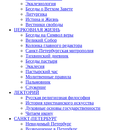
Экклезиология
Беседы о Ветхом Завете
Литургика
Истина и Жизнь
Вестники свободы
ЦЕРКОВНАЯ ЖИЗНЬ
Беседы на Символ веры
Великий Собор
Колонка главного редактора
Санкт-Петербургская митрополия
Тихвинский дневник
Беседы пастыря
Экклесия
Пастырский час
Молитвенные правила
Пальмовник
Служение
ЛЕКТОРИЙ
Русская религиозная философия
История христианского искусства
Духовные основы государственности
Читаем икону
САНКТ-ПЕТЕРБУРГ
Невидимый Петербург
Возвращение в Петербург