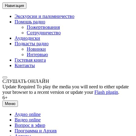
Навигация
Экскурсии и паломничество
Помощь радио
Пожертвования
Сотрудничество
Аудиодиски
Подкасты радио
Новинки
Интервью
Гостевая книга
Контакты
СЛУШАТЬ ОНЛАЙН
Update Required
To play the media you will need to either update
your browser to a recent version or update your
Flash plugin
.
6+
Меню
Аудио online
Видео online
Вопрос в эфир
Программа и Архив