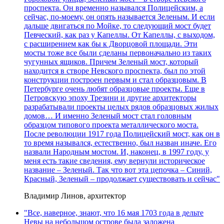
проспекта. Он временно назывался Полицейским, а
сейчас, по-моему, он опять называется Зеленым. И если
дальше двигаться по Мойке, то следующий мост будет
Певческий, как раз у Капеллы. От Капеллы, с выходом,
с расширением как бы к Дворцовой площади. Эти
мосты тоже все были сделаны первоначально из таких
чугунных ящиков. Причем Зеленый мост, который
находится в створе Невского проспекта, был по этой
конструкции построен первым и стал образцовым. В
Петербурге очень любят образцовые проекты. Еще в
Петровскую эпоху Трезини и другие архитекторы
разрабатывали проекты целых рядов образцовых жилых
домов… И именно Зеленый мост стал головным
образцом типового проекта металлического моста.
После революции 1917 года Полицейский мост, как он в
то время назывался, естественно, был назван иначе. Его
назвали Народным мостом. И, наконец, в 1997 году, у
меня есть такие сведения, ему вернули историческое
название – Зеленый. Так что вот эта цепочка – Синий,
Красный, Зеленый – продолжает существовать и сейчас"
Владимир Линов, архитектор
"Все, наверное, знают, что 16 мая 1703 года в дельте
Невы на небольшом острове была заложена