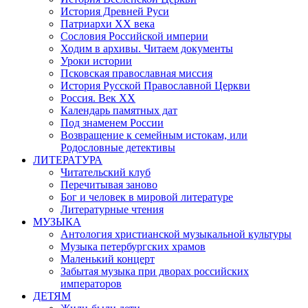
История Древней Руси
Патриархи XX века
Сословия Российской империи
Ходим в архивы. Читаем документы
Уроки истории
Псковская православная миссия
История Русской Православной Церкви
Россия. Век ХХ
Календарь памятных дат
Под знаменем России
Возвращение к семейным истокам, или
Родословные детективы
ЛИТЕРАТУРА
Читательский клуб
Перечитывая заново
Бог и человек в мировой литературе
Литературные чтения
МУЗЫКА
Антология христианской музыкальной культуры
Музыка петербургских храмов
Маленький концерт
Забытая музыка при дворах российских
императоров
ДЕТЯМ