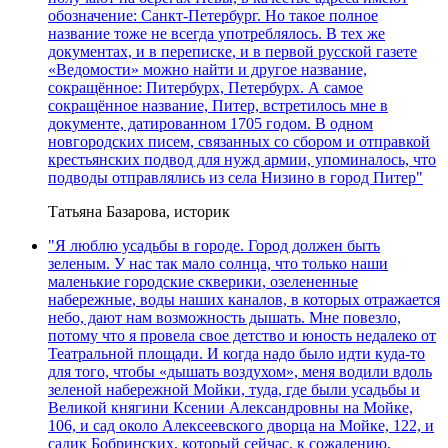
обозначение: Санкт-Петербург. Но такое полное
название тоже не всегда употреблялось. В тех же
документах, и в переписке, и в первой русской газете
«Ведомости» можно найти и другое название,
сокращённое: Питербурх, Петербурх. А самое
сокращённое название, Питер, встретилось мне в
документе, датированном 1705 годом. В одном
новгородских писем, связанных со сбором и отправкой
крестьянских подвод для нужд армии, упоминалось, что
подводы отправлялись из села Низино в город Питер"
Татьяна Базарова, историк
"Я люблю усадьбы в городе. Город должен быть
зеленым. У нас так мало солнца, что только наши
маленькие городские скверики, озелененные
набережные, воды наших каналов, в которых отражается
небо, дают нам возможность дышать. Мне повезло,
потому что я провела свое детство и юность недалеко от
Театральной площади. И когда надо было идти куда-то
для того, чтобы «дышать воздухом», меня водили вдоль
зеленой набережной Мойки, туда, где были усадьбы и
Великой княгини Ксении Александровны на Мойке,
106, и сад около Алексеевского дворца на Мойке, 122, и
садик Бобринских, который сейчас, к сожалению,