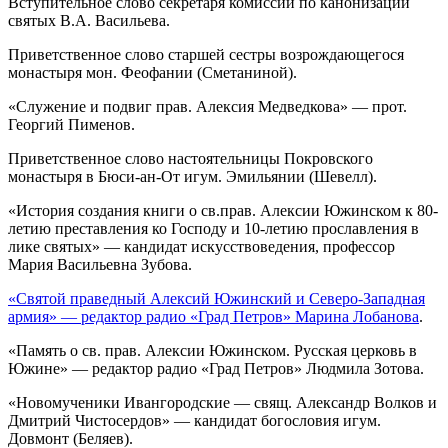
Вступительное слово секретаря комиссии по канонизации
святых В.А. Васильева.
Приветственное слово старшей сестры возрождающегося
монастыря мон. Феофании (Сметаниной).
«Служение и подвиг прав. Алексия Медведкова» — прот.
Георгий Пименов.
Приветственное слово настоятельницы Покровского
монастыря в Бюси-ан-От игум. Эмильянии (Шевелл).
«История создания книги о св.прав. Алексии Южинском к 80-
летию преставления ко Господу и 10-летию прославления в
лике святых» — кандидат искусствоведения, профессор
Мария Васильевна Зубова.
«Святой праведный Алексий Южинский и Северо-Западная
армия» — редактор радио «Град Петров» Марина Лобанова
.
«Память о св. прав. Алексии Южинском. Русская церковь в
Южине» — редактор радио «Град Петров» Людмила Зотова.
«Новомученики Ивангородские — свящ. Александр Волков и
Дмитрий Чистосердов» — кандидат богословия игум.
Довмонт (Беляев).