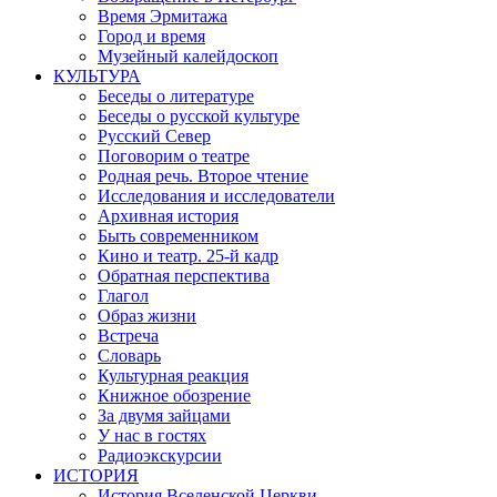
Время Эрмитажа
Город и время
Музейный калейдоскоп
КУЛЬТУРА
Беседы о литературе
Беседы о русской культуре
Русский Север
Поговорим о театре
Родная речь. Второе чтение
Исследования и исследователи
Архивная история
Быть современником
Кино и театр. 25-й кадр
Обратная перспектива
Глагол
Образ жизни
Встреча
Словарь
Культурная реакция
Книжное обозрение
За двумя зайцами
У нас в гостях
Радиоэкскурсии
ИСТОРИЯ
История Вселенской Церкви