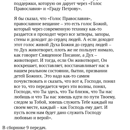
поддержки, которую он дарует через «Голос
Православия» и «Граду Петрову».
Я бы сказал, что «Голос Православия»,
православное вещание – это есть голос Божий,
который через современную технику как-то
раздается и проходит через все затворы, запоры,
стены и доходит до сердец людей. А если доходит
этот голос живой Духа Божия до сердец людей –
то Дух животворит, плоть же не пользует нимало,
как говорит Священное Писание, а Дух –
животворит. И тогда, если Он животворит, Он
воскрешает, восставляет, восстанавливает нас в
нашем реальном состоянии, бытии, призвании
детей Божиих. Это надо как-то самим
почувствовать и сказать, что вот я, Господи, понял
все то, что передается через эти волны, понял,
Господи, что Ты здесь, что Ты близок, что Ты нас
любишь и что Ты нас зовешь идти по пути Твоему,
следом за Тобой, зовешь служить Тебе каждый на
своем месте, каждый – как Господь ему дает. И
пусть всем нам будет дано служить Господу
любовью и верой».
В сборнике 9 передач.