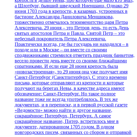
крепость в дельте Невы, про которую ещё мало кто знал,
а Шлотбург, бывший шведский Ниеншанц. Однако 29
июня 1703 года в крепости, в казармах, устроенных в
бастионе Александра Даниловича Меншикова,
торжественно отмечалось тезоименитство царя Петра
Алексеевича. 29 июня – это Петров день, то есть День
святых апостолов Петра и Павла. Святой Петр – это
небесный покровитель Петра Алексеевича.
Практически всегда, где бы государь ни находился – в
походе или в Москве – он вместе со своими
сподвижниками стремился отметить праздник банкетом,
весело провести день вместе со своими ближайшими
соратниками. И если еще 28 июня крепость была
«новозастроенная», то 29 июня она уже получает имя
Санкт-Петербург (Санктпитербурх). С этого времени
письма, которые отправляют из крепости и которые
получают на берегах Невы, в качестве адреса имеют
обозначение: Санкт-Петербург. Но такое полное
название тоже не всегда употреблялось. В тех же
документах, и в переписке, и в первой русской газете
«Ведомости» можно найти и другое название,
сокращённое: Питербурх, Петербурх. А самое
сокращённое название, Питер, встретилось мне в
документе, датированном 1705 годом. В одном
новгородских писем, связанных со сбором и отправкой