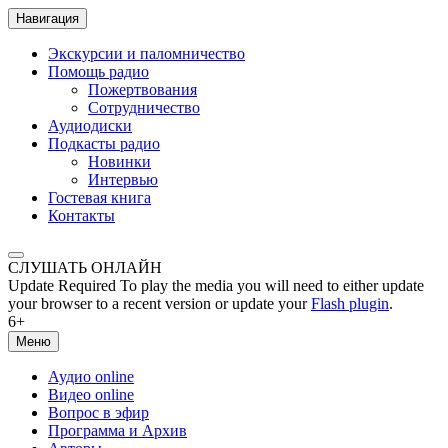
Навигация
Экскурсии и паломничество
Помощь радио
Пожертвования
Сотрудничество
Аудиодиски
Подкасты радио
Новинки
Интервью
Гостевая книга
Контакты
СЛУШАТЬ ОНЛАЙН
Update Required
To play the media you will need to either update
your browser to a recent version or update your
Flash plugin
.
6+
Меню
Аудио online
Видео online
Вопрос в эфир
Программа и Архив