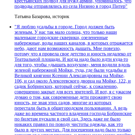
крестьянских подвод для нужд армии, упоминалось, что
подводы отправлялись из села Низино в город Питер"
Татьяна Базарова, историк
"Я люблю усадьбы в городе. Город должен быть
зеленым. У нас так мало солнца, что только наши
маленькие городские скверики, озелененные
набережные, воды наших каналов, в которых отражается
небо, дают нам возможность дышать. Мне повезло,
потому что я провела свое детство и юность недалеко от
Театральной площади. И когда надо было идти куда-то
для того, чтобы «дышать воздухом», меня водили вдоль
зеленой набережной Мойки, туда, где были усадьбы и
Великой княгини Ксении Александровны на Мойке,
106, и сад около Алексеевского дворца на Мойке, 122, и
садик Бобринских, который сейчас, к сожалению,
совершенно закрыт для всех зрителей. И вот, я с ужасом
думаю о том, как современные дети проживут свою
юность, не зная этих садов, многие из которых
перестали быть в общегородском пользовании. А ведь
даже во времена частного владения господа Бобринские
по билетам пускали в свой сад. Здесь даже не было
никаких правил по поводу чистоты одежды, как это
было в других местах. Для посещения надо было только