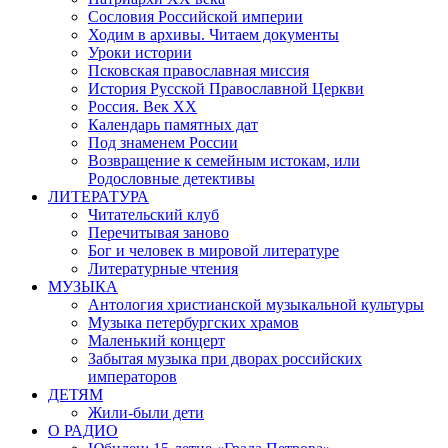
Сословия Российской империи
Ходим в архивы. Читаем документы
Уроки истории
Псковская православная миссия
История Русской Православной Церкви
Россия. Век ХХ
Календарь памятных дат
Под знаменем России
Возвращение к семейным истокам, или
Родословные детективы
ЛИТЕРАТУРА
Читательский клуб
Перечитывая заново
Бог и человек в мировой литературе
Литературные чтения
МУЗЫКА
Антология христианской музыкальной культуры
Музыка петербургских храмов
Маленький концерт
Забытая музыка при дворах российских
императоров
ДЕТЯМ
Жили-были дети
О РАДИО