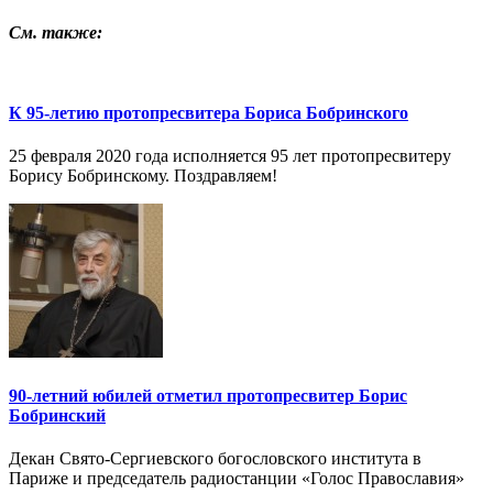
См. также:
К 95-летию протопресвитера Бориса Бобринского
25 февраля 2020 года исполняется 95 лет протопресвитеру
Борису Бобринскому. Поздравляем!
90-летний юбилей отметил протопресвитер Борис
Бобринский
Декан Свято-Сергиевского богословского института в
Париже и председатель радиостанции «Голос Православия»