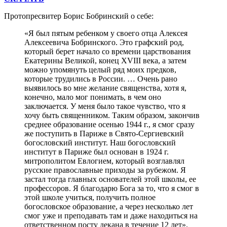
Протопресвитер Борис Бобринский о себе:
«Я был пятым ребенком у своего отца Алексея
Алексеевича Бобринского. Это графский род,
который берет начало со времени царствования
Екатерины Великой, конец XVIII века, а затем
можно упомянуть целый ряд моих предков,
которые трудились в России. … Очень рано
выявилось во мне желание священства, хотя я,
конечно, мало мог понимать, в чем оно
заключается. У меня было такое чувство, что я
хочу быть священником. Таким образом, закончив
среднее образование осенью 1944 г., я смог сразу
же поступить в Париже в Свято-Сергиевский
богословский институт. Наш богословский
институт в Париже был основан в 1924 г.
митрополитом Евлогием, который возглавлял
русские православные приходы за рубежом. Я
застал тогда главных основателей этой школы, ее
профессоров. Я благодарю Бога за то, что я смог в
этой школе учиться, получить полное
богословское образование, а через несколько лет
смог уже и преподавать там и даже находиться на
ответственном посту декана в течение 12 лет».