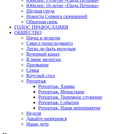
Юбилеи: 15-летие «Града Петрова»
Юбилеи: 10-летие «Града Петрова»
Щедрая среда
Новости Сервиса скачиваний
Обратная связь
ГОЛОС ПРАВОСЛАВИЯ
ОБЩЕСТВО
Наука и религия
Смысл происходящего
Легко ли быть молодым
Вечерний канал
В мире экологии
Призвание
Семья
Круглый стол
Репортаж
Репортаж. Храмы
Репортаж. Монастыри
Репортаж. Тюремное служение
Репортаж. События
Репортаж. Наши мероприятия
Неделя
Давайте разберемся
Наши дети