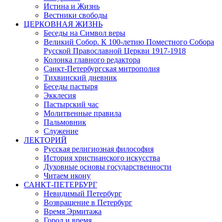
Истина и Жизнь
Вестники свободы
ЦЕРКОВНАЯ ЖИЗНЬ
Беседы на Символ веры
Великий Собор. К 100-летию Поместного Собора
Русской Православной Церкви 1917-1918
Колонка главного редактора
Санкт-Петербургская митрополия
Тихвинский дневник
Беседы пастыря
Экклесия
Пастырский час
Молитвенные правила
Пальмовник
Служение
ЛЕКТОРИЙ
Русская религиозная философия
История христианского искусства
Духовные основы государственности
Читаем икону
САНКТ-ПЕТЕРБУРГ
Невидимый Петербург
Возвращение в Петербург
Время Эрмитажа
Город и время