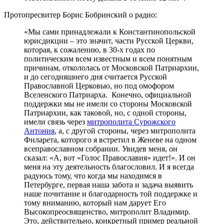
Протопресвитер Борис Бобринский о радио:
«Мы сами принадлежали к Константинопольской
юрисдикции – это значит, части Русской Церкви,
которая, к сожалению, в 30-х годах по
политическим всем известным и всем понятным
причинам, откололась от Московской Патриархии,
и до сегодняшнего дня считается Русской
Православной Церковью, но под омофором
Вселенского Патриарха. Конечно, официальной
поддержки мы не имели со стороны Московской
Патриархии, как таковой, но, с одной стороны,
имели связь через
митрополита Сурожского
Антония
, а, с другой стороны, через митрополита
Филарета, которого я встретил в Женеве на одном
всеправославном собрании. Увидев меня, он
сказал: «А, вот «Голос Православия» идет!». И он
меня на эту деятельность благословил. И я всегда
радуюсь тому, что когда мы находимся в
Петербурге, первая наша забота и задача выявить
наше почитание и благодарность той поддержке и
тому вниманию, который нам дарует Его
Высокопреосвященство, митрополит Владимир.
Это, действительно, конкретный пример реальной