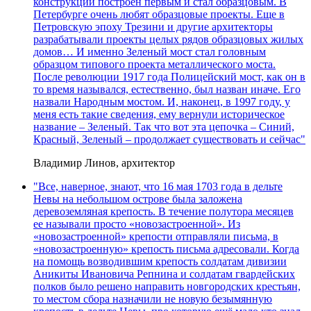
конструкции построен первым и стал образцовым. В
Петербурге очень любят образцовые проекты. Еще в
Петровскую эпоху Трезини и другие архитекторы
разрабатывали проекты целых рядов образцовых жилых
домов… И именно Зеленый мост стал головным
образцом типового проекта металлического моста.
После революции 1917 года Полицейский мост, как он в
то время назывался, естественно, был назван иначе. Его
назвали Народным мостом. И, наконец, в 1997 году, у
меня есть такие сведения, ему вернули историческое
название – Зеленый. Так что вот эта цепочка – Синий,
Красный, Зеленый – продолжает существовать и сейчас"
Владимир Линов, архитектор
"Все, наверное, знают, что 16 мая 1703 года в дельте
Невы на небольшом острове была заложена
деревоземляная крепость. В течение полутора месяцев
ее называли просто «новозастроенной». Из
«новозастроенной» крепости отправляли письма, в
«новозастроенную» крепость письма адресовали. Когда
на помощь возводившим крепость солдатам дивизии
Аникиты Ивановича Репнина и солдатам гвардейских
полков было решено направить новгородских крестьян,
то местом сбора назначили не новую безымянную