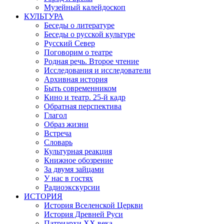
Музейный калейдоскоп
КУЛЬТУРА
Беседы о литературе
Беседы о русской культуре
Русский Север
Поговорим о театре
Родная речь. Второе чтение
Исследования и исследователи
Архивная история
Быть современником
Кино и театр. 25-й кадр
Обратная перспектива
Глагол
Образ жизни
Встреча
Словарь
Культурная реакция
Книжное обозрение
За двумя зайцами
У нас в гостях
Радиоэкскурсии
ИСТОРИЯ
История Вселенской Церкви
История Древней Руси
Патриархи XX века