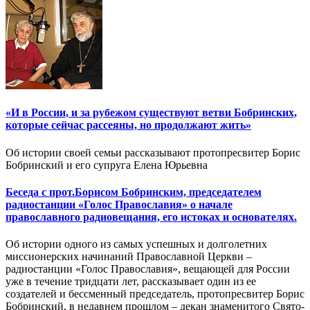
«И в России, и за рубежом существуют ветви Бобринских,
которые сейчас рассеяны, но продолжают жить»
Об истории своей семьи рассказывают протопресвитер Борис
Бобринский и его супруга Елена Юрьевна
Беседа с прот.Борисом Бобринским, председателем
радиостанции «Голос Православия» о начале
православного радиовещания, его истоках и основателях.
Об истории одного из самых успешных и долголетних
миссионерских начинаний Православной Церкви –
радиостанции «Голос Православия», вещающей для России
уже в течение тридцати лет, рассказывает один из ее
создателей и бессменный председатель, протопресвитер Борис
Бобринский, в недавнем прошлом – декан знаменитого Свято-