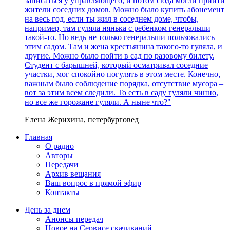
записаться у управляющего, и потом сюда могли прийти
жители соседних домов. Можно было купить абонемент
на весь год, если ты жил в соседнем доме, чтобы,
например, там гуляла нянька с ребенком генеральши
такой-то. Но ведь не только генеральши пользовались
этим садом. Там и жена крестьянина такого-то гуляла, и
другие. Можно было пойти в сад по разовому билету.
Студент с барышней, который осматривал соседние
участки, мог спокойно погулять в этом месте. Конечно,
важным было соблюдение порядка, отсутствие мусора –
вот за этим всем следили. То есть в саду гуляли чинно,
но все же горожане гуляли. А ныне что?"
Елена Жерихина, петербурговед
Главная
О радио
Авторы
Передачи
Архив вещания
Ваш вопрос в прямой эфир
Контакты
День за днем
Анонсы передач
Новое на Сервисе скачиваний