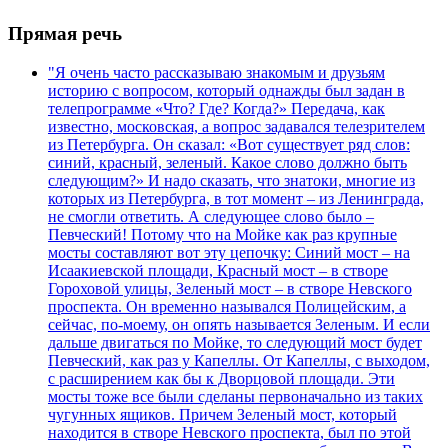
Прямая речь
"Я очень часто рассказываю знакомым и друзьям
историю с вопросом, который однажды был задан в
телепрограмме «Что? Где? Когда?» Передача, как
известно, московская, а вопрос задавался телезрителем
из Петербурга. Он сказал: «Вот существует ряд слов:
синий, красный, зеленый. Какое слово должно быть
следующим?» И надо сказать, что знатоки, многие из
которых из Петербурга, в тот момент – из Ленинграда,
не смогли ответить. А следующее слово было –
Певческий! Потому что на Мойке как раз крупные
мосты составляют вот эту цепочку: Синий мост – на
Исаакиевской площади, Красный мост – в створе
Гороховой улицы, Зеленый мост – в створе Невского
проспекта. Он временно назывался Полицейским, а
сейчас, по-моему, он опять называется Зеленым. И если
дальше двигаться по Мойке, то следующий мост будет
Певческий, как раз у Капеллы. От Капеллы, с выходом,
с расширением как бы к Дворцовой площади. Эти
мосты тоже все были сделаны первоначально из таких
чугунных ящиков. Причем Зеленый мост, который
находится в створе Невского проспекта, был по этой