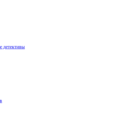
е детективы
в