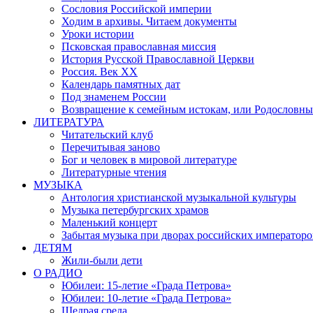
Сословия Российской империи
Ходим в архивы. Читаем документы
Уроки истории
Псковская православная миссия
История Русской Православной Церкви
Россия. Век ХХ
Календарь памятных дат
Под знаменем России
Возвращение к семейным истокам, или Родословны
ЛИТЕРАТУРА
Читательский клуб
Перечитывая заново
Бог и человек в мировой литературе
Литературные чтения
МУЗЫКА
Антология христианской музыкальной культуры
Музыка петербургских храмов
Маленький концерт
Забытая музыка при дворах российских императоро
ДЕТЯМ
Жили-были дети
О РАДИО
Юбилеи: 15-летие «Града Петрова»
Юбилеи: 10-летие «Града Петрова»
Щедрая среда