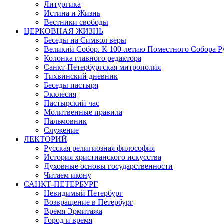
Литургика
Истина и Жизнь
Вестники свободы
ЦЕРКОВНАЯ ЖИЗНЬ
Беседы на Символ веры
Великий Собор. К 100-летию Поместного Собора Р
Колонка главного редактора
Санкт-Петербургская митрополия
Тихвинский дневник
Беседы пастыря
Экклесия
Пастырский час
Молитвенные правила
Пальмовник
Служение
ЛЕКТОРИЙ
Русская религиозная философия
История христианского искусства
Духовные основы государственности
Читаем икону
САНКТ-ПЕТЕРБУРГ
Невидимый Петербург
Возвращение в Петербург
Время Эрмитажа
Город и время