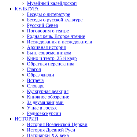
Музейный калейдоскоп
КУЛЬТУРА
Беседы о литературе
Беседы о русской культуре
Русский Север
Поговорим о театре
Родная речь. Второе чтение
Исследования и исследователи
Архивная история
Быть современником
Кино и театр. 25-й кадр
Обратная перспектива
Глагол
Образ жизни
Встреча
Словарь
Культурная реакция
Книжное обозрение
За двумя зайцами
У нас в гостях
Радиоэкскурсии
ИСТОРИЯ
История Вселенской Церкви
История Древней Руси
Патриархи XX века