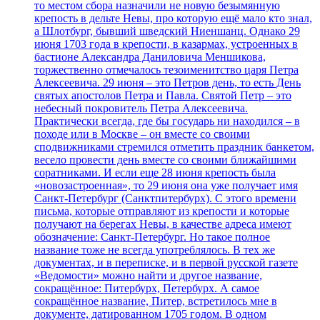
то местом сбора назначили не новую безымянную
крепость в дельте Невы, про которую ещё мало кто знал,
а Шлотбург, бывший шведский Ниеншанц. Однако 29
июня 1703 года в крепости, в казармах, устроенных в
бастионе Александра Даниловича Меншикова,
торжественно отмечалось тезоименитство царя Петра
Алексеевича. 29 июня – это Петров день, то есть День
святых апостолов Петра и Павла. Святой Петр – это
небесный покровитель Петра Алексеевича.
Практически всегда, где бы государь ни находился – в
походе или в Москве – он вместе со своими
сподвижниками стремился отметить праздник банкетом,
весело провести день вместе со своими ближайшими
соратниками. И если еще 28 июня крепость была
«новозастроенная», то 29 июня она уже получает имя
Санкт-Петербург (Санктпитербурх). С этого времени
письма, которые отправляют из крепости и которые
получают на берегах Невы, в качестве адреса имеют
обозначение: Санкт-Петербург. Но такое полное
название тоже не всегда употреблялось. В тех же
документах, и в переписке, и в первой русской газете
«Ведомости» можно найти и другое название,
сокращённое: Питербурх, Петербурх. А самое
сокращённое название, Питер, встретилось мне в
документе, датированном 1705 годом. В одном