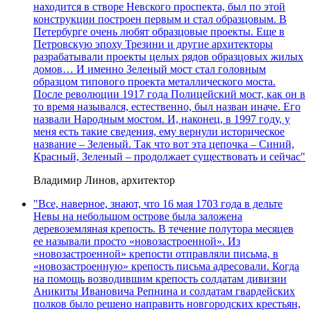
находится в створе Невского проспекта, был по этой
конструкции построен первым и стал образцовым. В
Петербурге очень любят образцовые проекты. Еще в
Петровскую эпоху Трезини и другие архитекторы
разрабатывали проекты целых рядов образцовых жилых
домов… И именно Зеленый мост стал головным
образцом типового проекта металлического моста.
После революции 1917 года Полицейский мост, как он в
то время назывался, естественно, был назван иначе. Его
назвали Народным мостом. И, наконец, в 1997 году, у
меня есть такие сведения, ему вернули историческое
название – Зеленый. Так что вот эта цепочка – Синий,
Красный, Зеленый – продолжает существовать и сейчас"
Владимир Линов, архитектор
"Все, наверное, знают, что 16 мая 1703 года в дельте
Невы на небольшом острове была заложена
деревоземляная крепость. В течение полутора месяцев
ее называли просто «новозастроенной». Из
«новозастроенной» крепости отправляли письма, в
«новозастроенную» крепость письма адресовали. Когда
на помощь возводившим крепость солдатам дивизии
Аникиты Ивановича Репнина и солдатам гвардейских
полков было решено направить новгородских крестьян,