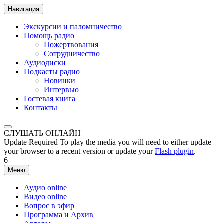
Навигация
Экскурсии и паломничество
Помощь радио
Пожертвования
Сотрудничество
Аудиодиски
Подкасты радио
Новинки
Интервью
Гостевая книга
Контакты
СЛУШАТЬ ОНЛАЙН
Update Required
To play the media you will need to either update
your browser to a recent version or update your
Flash plugin
.
6+
Меню
Аудио online
Видео online
Вопрос в эфир
Программа и Архив