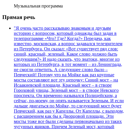
Музыкальная программа
Прямая речь
"Я очень часто рассказываю знакомым и друзьям
историю с вопросом, который однажды был задан в
телепрограмме «Что? Где? Когда?» Передача, как
известно, московская, а вопрос задавался телезрителем
из Петербурга. Он сказал: «Вот существует ряд слов:
синий, красный, зеленый. Какое слово должно быть
следующим?» И надо сказать, что знатоки, многие из
которых из Петербурга, в тот момент – из Ленинграда,
не смогли ответить. А следующее слово было –
Певческий! Потому что на Мойке как раз крупные
мосты составляют вот эту цепочку: Синий мост – на
Исаакиевской площади, Красный мост – в створе
Гороховой улицы, Зеленый мост – в створе Невского
проспекта. Он временно назывался Полицейским, а
сейчас, по-моему, он опять называется Зеленым. И если
дальше двигаться по Мойке, то следующий мост будет
Певческий, как раз у Капеллы. От Капеллы, с выходом,
с расширением как бы к Дворцовой площади. Эти
мосты тоже все были сделаны первоначально из таких
чугунных ящиков. Причем Зеленый мост, который