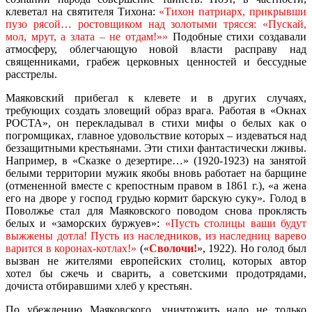
клеветал на святителя Тихона:
«Тихон патриарх, прикрывши
пузо рясой… ростовщиком над золотыми трясся: «Пускай,
мол, мрут, а злата – не отдам!»»
Подобные стихи создавали
атмосферу, облегчающую новой власти расправу над
священниками, грабеж церковных ценностей и бессудные
расстрелы.
Маяковский прибегал к клевете и в других случаях,
требующих создать зловещий образ врага. Работая в «Окнах
РОСТА», он перекладывал в стихи мифы о белых как о
погромщиках, главное удовольствие которых – издеваться над
беззащитными крестьянами. Эти стихи фантастически лживы.
Например, в «Сказке о дезертире…» (1920-1923) на занятой
белыми территории мужик якобы вновь работает на барщине
(отмененной вместе с крепостным правом в 1861 г.), «а жена
его на дворе у господ грудью кормит барскую суку». Голод в
Поволжье стал для Маяковского поводом снова проклясть
белых и «заморских буржуев»:
«Пусть столицы ваши будут
выжжены дотла! Пусть из наследников, из наследниц варево
варится в коронах-котлах!»
(«
Сволочи!
», 1922). Но голод был
вызван не жителями европейских столиц, которых автор
хотел бы сжечь и сварить, а советскими продотрядами,
дочиста отбиравшими хлеб у крестьян.
По убеждению Маяковского, уничтожить надо не только