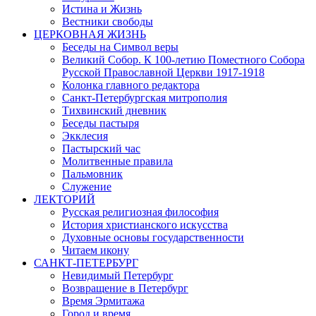
Истина и Жизнь
Вестники свободы
ЦЕРКОВНАЯ ЖИЗНЬ
Беседы на Символ веры
Великий Собор. К 100-летию Поместного Собора
Русской Православной Церкви 1917-1918
Колонка главного редактора
Санкт-Петербургская митрополия
Тихвинский дневник
Беседы пастыря
Экклесия
Пастырский час
Молитвенные правила
Пальмовник
Служение
ЛЕКТОРИЙ
Русская религиозная философия
История христианского искусства
Духовные основы государственности
Читаем икону
САНКТ-ПЕТЕРБУРГ
Невидимый Петербург
Возвращение в Петербург
Время Эрмитажа
Город и время