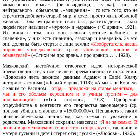
«классового врага» (белогвардейца, кулака), но и
нейтрального «обывателя», «мещанина» – то есть того, кто не
стремится добивать старый мир, а хочет просто жить обычной
жизнью – благоустраивать свой быт, растить детей. Таких
людей поэт называет «мурлом» и «мразью» («О дряни», 1921).
Их вина в том, что они «свили уютные кабинеты и
спаленки», у них есть пианино, самовар и канарейка. За это
они должны быть стерты с лица земли:
«Изобретатель, даешь
порошок универсальный, сразу убивающий клопов и
обывателей»
(«Стихи не про дрянь, а про дрянцо…», 1928).
Маяковский настойчиво отвергает идею исторической
преемственности, в том числе и преемственности поколений:
«Довольно жить законом, данным Адамом и Евой! Клячу
историю загоним» («Левый марш», 1918); «А мы – не Корнеля
с каким-то Расином –
отца, – предложи на старье меняться, –
мы и его обольем керосином и в улицы пустим – для
иллюминаций
» («Той стороне», 1918). Одобрение
отцеубийства в контексте его творчества закономерно (ср.
призыв убивать стариков в «150000000»). Ненависть к таким
общечеловеческим ценностям, как семья и уважение к
родителям, Маяковский сохранил навсегда: «
Я не за семью. В
огне и в дыме синем выгори и этого старья кусок
, где шипели
матери-гусыни и детей стерег отец-гусак!» («Любовь», 1926).