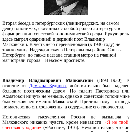
Вторая беседа о петербургских (ленинградских, на самом
деле) топонимах, связанных с особой ролью литературы в
формировании советской топонимической среды. Яркую роль
здесь сыграл одаренный и дерзкий поэт Владимир
Маяковский. В честь него переименована (в 1936 году) не
только улица Надеждинская в Центральном районе Санкт-
Петербурга, но также названа станция метро на главной
магистрали города – Невском проспекте.
Владимир Владимирович Маяковский
(1893–1930), в
отличие от
Демьяна Бедного
, действительно был наделен
большим поэтическим даром. Но талант Пастернака или
Ахматовой ничуть не меньше, однако в советской топонимике
был увековечен именно Маяковский. Причина тому – отнюдь
не мастерство стихосложения, а содержание его творчества.
Историческая, тысячелетняя Россия не вызывала у
Маяковского никаких чувств, кроме ненависти:
«Я не твой,
снеговая уродина»
(«России», 1916). Неудивительно, что он