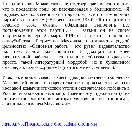
Ни одно слово Маяковского не подтверждает версию о том,
что в последние годы он разочаровался в большевизме. «Я
подыму, как большевистский партбилет, все сто томов моих
партийных книжек» («Во весь голос», 1930). «Я от партии не
отделяю себя, считаю обязанным выполнять все
постановления этой партии…», – заявил он на своем
творческом вечере 25 марта 1930 г., за несколько дней до
самоубийства. Творчество Маяковского отличается редкой
цельностью: «Основная работа – это ругня, издевательство
над тем, с чем надо бороться. И двадцать лет моей
литературной работы – это, главным образом, выражаясь
просто, такой литературный мордобой, не в буквальном
смысле, а в самом хорошем!» (из того же выступления).
Итак, основной смысл своего двадцатилетнего творчества
Маяковский видел в издевательстве над всем, что мешало
кровавой коммунистической утопии окончательно победить в
России и завоевать весь мир. Именно эту идеологию (а не
поэтическое мастерство автора) увековечивают топонимы,
связанные с именем Маяковского.
литература
Писательские биографии
топонимы