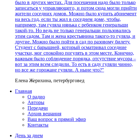
было в других местах. Для посещения надо было только
записаться у управляющего, и потом сюда могли прийти
жители соседних домов. Можно было купить абонемент
на весь год, если ты жил в соседнем доме, чтобы,
например, там гуляла нянька с ребенком генеральши
такой-то. Но ведь не только генеральши пользовались
этим садом. Там и жена крестьянина такого-то гуляла, и
другие. Можно было пойти в сад по разовому билету.
Студент с барышней, который осматривал соседние
участки, мог спокойно погулять в этом месте. Конечно,
важным было соблюдение порядка, отсутствие мусора –
вот за этим всем следили. То есть в саду гуляли чинно,
но все же горожане гуляли. А ныне что?"
Елена Жерихина, петербурговед
Главная
О радио
Авторы
Передачи
Архив вещания
Ваш вопрос в прямой эфир
Контакты
День за днем