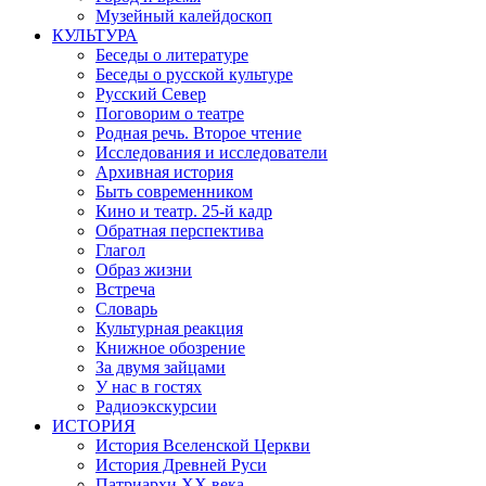
Музейный калейдоскоп
КУЛЬТУРА
Беседы о литературе
Беседы о русской культуре
Русский Север
Поговорим о театре
Родная речь. Второе чтение
Исследования и исследователи
Архивная история
Быть современником
Кино и театр. 25-й кадр
Обратная перспектива
Глагол
Образ жизни
Встреча
Словарь
Культурная реакция
Книжное обозрение
За двумя зайцами
У нас в гостях
Радиоэкскурсии
ИСТОРИЯ
История Вселенской Церкви
История Древней Руси
Патриархи XX века