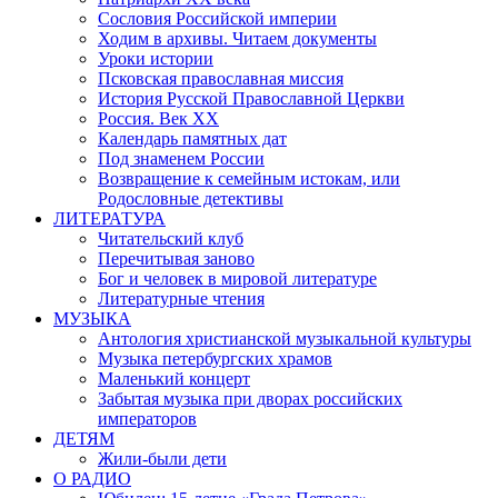
Сословия Российской империи
Ходим в архивы. Читаем документы
Уроки истории
Псковская православная миссия
История Русской Православной Церкви
Россия. Век ХХ
Календарь памятных дат
Под знаменем России
Возвращение к семейным истокам, или
Родословные детективы
ЛИТЕРАТУРА
Читательский клуб
Перечитывая заново
Бог и человек в мировой литературе
Литературные чтения
МУЗЫКА
Антология христианской музыкальной культуры
Музыка петербургских храмов
Маленький концерт
Забытая музыка при дворах российских
императоров
ДЕТЯМ
Жили-были дети
О РАДИО