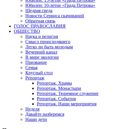
Юбилеи: 15-летие «Града Петрова»
Юбилеи: 10-летие «Града Петрова»
Щедрая среда
Новости Сервиса скачиваний
Обратная связь
ГОЛОС ПРАВОСЛАВИЯ
ОБЩЕСТВО
Наука и религия
Смысл происходящего
Легко ли быть молодым
Вечерний канал
В мире экологии
Призвание
Семья
Круглый стол
Репортаж
Репортаж. Храмы
Репортаж. Монастыри
Репортаж. Тюремное служение
Репортаж. События
Репортаж. Наши мероприятия
Неделя
Давайте разберемся
Наши дети