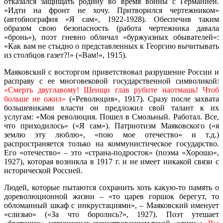
отказался защищать родину во время войны с Германией.
«Идти на фронт не хочу. Притворился чертежником»
(автобиография «Я сам», 1922-1928). Обеспечив таким
образом свою безопасность (работа чертежника давала
«бронь»), поэт гневно обличал «буржуазных обывателей»:
«Как вам не стыдно о представленных к Георгию вычитывать
из столбцов газет?!» («Вам!», 1915).
Маяковский с восторгом приветствовал разрушение России и
расправу с ее многовековой государственной символикой:
«Смерть двуглавому! Шеищи глав рубите наотмашь! Чтоб
больше не ожил»
(«Революция», 1917). Сразу после захвата
большевиками власти он предложил свой талант к их
услугам: «Моя революция. Пошел в Смольный. Работал. Все,
что приходилось» («Я сам»). Патриотизм Маяковского («я
землю эту люблю», «пою мое отечество» и т.д.)
распространяется только на коммунистическое государство.
Его «отечество» – это «страна-подросток» (поэма «Хорошо»,
1927), которая возникла в 1917 г. и не имеет никакой связи с
исторической Россией.
Людей, которые пытаются сохранить хоть какую-то память о
дореволюционной жизни – «то царев горшок берегут, то
обломанный шкаф с инкрустациями», – Маяковский именует
«слизью» («За что боролись?», 1927). Поэт утешает