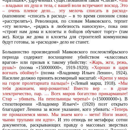
«братишек», удрученных существованием такой «слизи»:
«Вы
– владыки их душ и тела, с вашей воли встречают восход. Это
– очень плевое дело… эту мелочь списать в расход»
(напомним: «списать в расход» – в то время синоним слова
«расстрелять»). Революция, по словам Маяковского, терпит
«эту мелочь», «рядясь в любезность наносную», пока они
«строят нам дома и клозеты и бойцов обучают торгу» (там
же). Когда же дома и клозеты для строителей коммунизма
будут готовы, за «расходом» дело не станет.
Большинство произведений Маяковского послеоктябрьского
периода содержит восхищение убийством «классовых
врагов» или призыв к такому убийству:
«Жарь, жги, режь,
рушь!»
(поэма «150000000», 1919-1920);
«Хорошо в царя
вогнать обойму!»
(поэма «Владимир Ильич Ленин», 1924).
Насилие должно принять всемирный масштаб:
«Крепи у мира
на горле пролетариата пальцы!»
(«Левый марш, 1918).
«Мы
тебя доконаем, мир-романтик! Вместо вер – в душе
электричество, пар. … Всех миров богатство прикарманьте!
Стар – убивать. На пепельницы черепа!»
(«150000000»). В
стихотворении «Владимир Ильич!» (1920) поэт открыто
благодарит Ленина за ясное указание, кого убивать:
«Теперь
не промахнемся мимо. Мы знаем кого – мети! Ноги знают,
чьими трупами им идти».
И это отнюдь не метафора: сотни
документов, раскрывающих правду о массовых зверствах