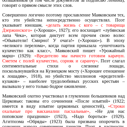
большевиков (в том числе документов за подписью Ленина),
говорят о прямом смысле этих слов.
Совершенно логично поэтому прославление Маяковским тех,
кто эти убийства непосредственно осуществлял. Поэт
указывает юношам,
«делать жизнь с кого – с товарища
Дзержинского»
(«Хорошо», 1927); его восхищает «лубянская
лапа Чека», которая диктует всем прочим свою волю:
«Обыватели! Смирно! У очага!» («Хорошо»). В эпоху
«великого перелома», когда партия приказала «уничтожить
кулачество как класс», Маяковский пишет «Урожайный
марш» (1929):
«Вредителю мы начисто готовим карачун.
Сметем с полей кулачество, сорняк и саранчу»
. Поэт слагал
сентиментальные стихи о слезинке лошади,
поскользнувшейся на Кузнецком мосту («Хорошее отношение
к лошадям», 1918), но убийство миллионов «вредителей-
кулаков» – наиболее трудолюбивых русских крестьян –
вызывало у него только бодрое оживление.
Маяковский охотно участвовал в глумлении большевиков над
Церковью: таковы его сочинения «После изъятий» (1922;
имеется в виду изъятие церковных ценностей),
«Строки
охальные про вакханалии пасхальные»,
«Не для нас
поповские праздники» (1923), «Надо бороться» (1929).
Агитпоэма «Обряды» (1923) была призвана опорочить в
сознании народа совершение таинств. Поэт, в частности,