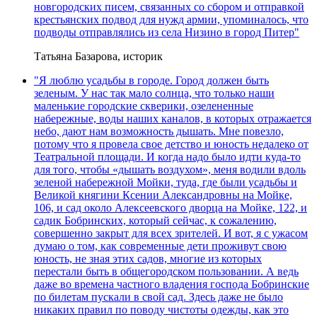
новгородских писем, связанных со сбором и отправкой
крестьянских подвод для нужд армии, упоминалось, что
подводы отправлялись из села Низино в город Питер"
Татьяна Базарова, историк
"Я люблю усадьбы в городе. Город должен быть
зеленым. У нас так мало солнца, что только наши
маленькие городские скверики, озелененные
набережные, воды наших каналов, в которых отражается
небо, дают нам возможность дышать. Мне повезло,
потому что я провела свое детство и юность недалеко от
Театральной площади. И когда надо было идти куда-то
для того, чтобы «дышать воздухом», меня водили вдоль
зеленой набережной Мойки, туда, где были усадьбы и
Великой княгини Ксении Александровны на Мойке,
106, и сад около Алексеевского дворца на Мойке, 122, и
садик Бобринских, который сейчас, к сожалению,
совершенно закрыт для всех зрителей. И вот, я с ужасом
думаю о том, как современные дети проживут свою
юность, не зная этих садов, многие из которых
перестали быть в общегородском пользовании. А ведь
даже во времена частного владения господа Бобринские
по билетам пускали в свой сад. Здесь даже не было
никаких правил по поводу чистоты одежды, как это