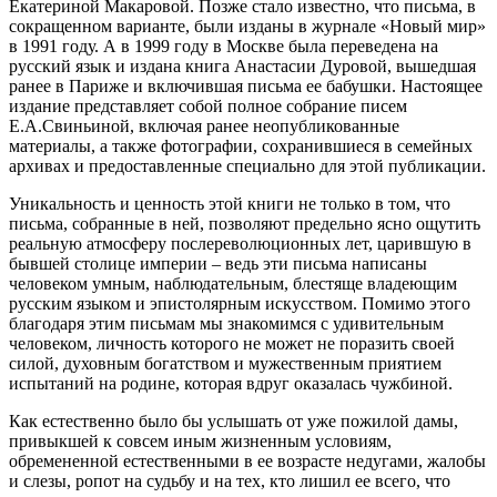
Екатериной Макаровой. Позже стало известно, что письма, в
сокращенном варианте, были изданы в журнале «Новый мир»
в 1991 году. А в 1999 году в Москве была переведена на
русский язык и издана книга Анастасии Дуровой, вышедшая
ранее в Париже и включившая письма ее бабушки. Настоящее
издание представляет собой полное собрание писем
Е.А.Свиньиной, включая ранее неопубликованные
материалы, а также фотографии, сохранившиеся в семейных
архивах и предоставленные специально для этой публикации.
Уникальность и ценность этой книги не только в том, что
письма, собранные в ней, позволяют предельно ясно ощутить
реальную атмосферу послереволюционных лет, царившую в
бывшей столице империи – ведь эти письма написаны
человеком умным, наблюдательным, блестяще владеющим
русским языком и эпистолярным искусством. Помимо этого
благодаря этим письмам мы знакомимся с удивительным
человеком, личность которого не может не поразить своей
силой, духовным богатством и мужественным приятием
испытаний на родине, которая вдруг оказалась чужбиной.
Как естественно было бы услышать от уже пожилой дамы,
привыкшей к совсем иным жизненным условиям,
обремененной естественными в ее возрасте недугами, жалобы
и слезы, ропот на судьбу и на тех, кто лишил ее всего, что