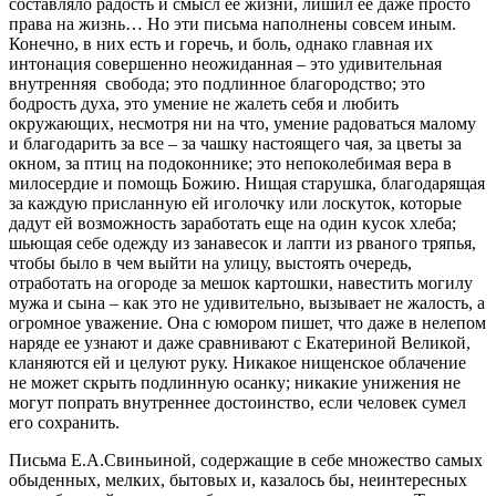
составляло радость и смысл ее жизни, лишил ее даже просто
права на жизнь… Но эти письма наполнены совсем иным.
Конечно, в них есть и горечь, и боль, однако главная их
интонация совершенно неожиданная – это удивительная
внутренняя свобода; это подлинное благородство; это
бодрость духа, это умение не жалеть себя и любить
окружающих, несмотря ни на что, умение радоваться малому
и благодарить за все – за чашку настоящего чая, за цветы за
окном, за птиц на подоконнике; это непоколебимая вера в
милосердие и помощь Божию. Нищая старушка, благодарящая
за каждую присланную ей иголочку или лоскуток, которые
дадут ей возможность заработать еще на один кусок хлеба;
шьющая себе одежду из занавесок и лапти из рваного тряпья,
чтобы было в чем выйти на улицу, выстоять очередь,
отработать на огороде за мешок картошки, навестить могилу
мужа и сына – как это не удивительно, вызывает не жалость, а
огромное уважение. Она с юмором пишет, что даже в нелепом
наряде ее узнают и даже сравнивают с Екатериной Великой,
кланяются ей и целуют руку. Никакое нищенское облачение
не может скрыть подлинную осанку; никакие унижения не
могут попрать внутреннее достоинство, если человек сумел
его сохранить.
Письма Е.А.Свиньиной, содержащие в себе множество самых
обыденных, мелких, бытовых и, казалось бы, неинтересных