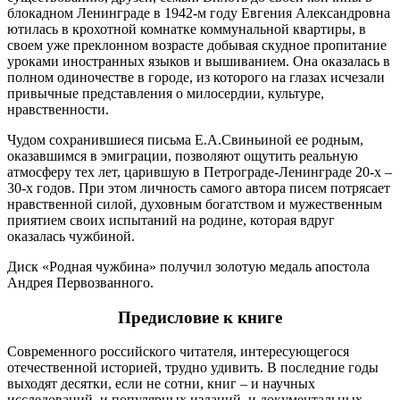
блокадном Ленинграде в 1942-м году Евгения Александровна
ютилась в крохотной комнатке коммунальной квартиры, в
своем уже преклонном возрасте добывая скудное пропитание
уроками иностранных языков и вышиванием. Она оказалась в
полном одиночестве в городе, из которого на глазах исчезали
привычные представления о милосердии, культуре,
нравственности.
Чудом сохранившиеся письма Е.А.Свиньиной ее родным,
оказавшимся в эмиграции, позволяют ощутить реальную
атмосферу тех лет, царившую в Петрограде-Ленинграде 20-х –
30-х годов. При этом личность самого автора писем потрясает
нравственной силой, духовным богатством и мужественным
приятием своих испытаний на родине, которая вдруг
оказалась чужбиной.
Диск «Родная чужбина» получил золотую медаль апостола
Андрея Первозванного.
Предисловие к книге
Современного российского читателя, интересующегося
отечественной историей, трудно удивить. В последние годы
выходят десятки, если не сотни, книг – и научных
исследований, и популярных изданий, и документальных