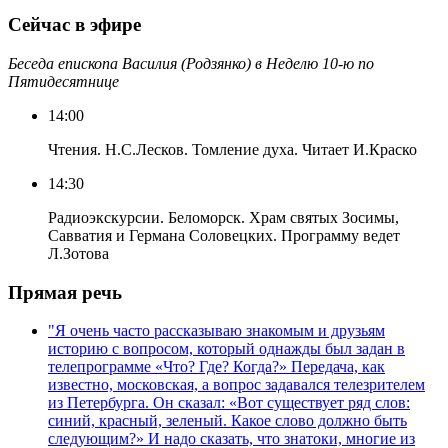
Сейчас в эфире
Беседа епископа Василия (Родзянко) в Неделю 10-ю по
Пятидесятнице
14:00
Чтения. Н.С.Лесков. Томление духа. Читает И.Краско
14:30
Радиоэкскурсии. Беломорск. Храм святых Зосимы,
Савватия и Германа Соловецких. Программу ведет
Л.Зотова
Прямая речь
"Я очень часто рассказываю знакомым и друзьям
историю с вопросом, который однажды был задан в
телепрограмме «Что? Где? Когда?» Передача, как
известно, московская, а вопрос задавался телезрителем
из Петербурга. Он сказал: «Вот существует ряд слов:
синий, красный, зеленый. Какое слово должно быть
следующим?» И надо сказать, что знатоки, многие из