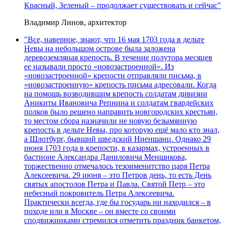
Красный, Зеленый – продолжает существовать и сейчас"
Владимир Линов, архитектор
"Все, наверное, знают, что 16 мая 1703 года в дельте
Невы на небольшом острове была заложена
деревоземляная крепость. В течение полутора месяцев
ее называли просто «новозастроенной». Из
«новозастроенной» крепости отправляли письма, в
«новозастроенную» крепость письма адресовали. Когда
на помощь возводившим крепость солдатам дивизии
Аникиты Ивановича Репнина и солдатам гвардейских
полков было решено направить новгородских крестьян,
то местом сбора назначили не новую безымянную
крепость в дельте Невы, про которую ещё мало кто знал,
а Шлотбург, бывший шведский Ниеншанц. Однако 29
июня 1703 года в крепости, в казармах, устроенных в
бастионе Александра Даниловича Меншикова,
торжественно отмечалось тезоименитство царя Петра
Алексеевича. 29 июня – это Петров день, то есть День
святых апостолов Петра и Павла. Святой Петр – это
небесный покровитель Петра Алексеевича.
Практически всегда, где бы государь ни находился – в
походе или в Москве – он вместе со своими
сподвижниками стремился отметить праздник банкетом,