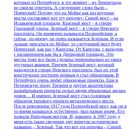
которых из Петербурга, в тот момент – из Ленинграда,
не смогли ответить. А следующее слово было –
Певческий! Потому что на Мойке как раз крупные
мосты составляют вот эту цепочку: Синий мост – на
Исаакиевской площади, Красный мост – в створе
Гороховой улицы, Зеленый мост – в створе Невского
проспекта. Он временно назывался Полицейским, а
сейчас, по-моему, он опять называется Зеленым. И если
дальше двигаться по Мойке, то следующий мост будет
Певческий, как раз у Капеллы. От Капеллы, с выходом,
с расширением как бы к Дворцовой площади. Эти
мосты тоже все были сделаны первоначально из таких
чугунных ящиков. Причем Зеленый мост, который
находится в створе Невского проспекта, был по этой
конструкции построен первым и стал образцовым. В
Петербурге очень любят образцовые проекты. Еще в
Петровскую эпоху Трезини и другие архитекторы
разрабатывали проекты целых рядов образцовых жилых
домов… И именно Зеленый мост стал головным
образцом типового проекта металлического моста.
После революции 1917 года Полицейский мост, как он в
то время назывался, естественно, был назван иначе. Его
назвали Народным мостом. И, наконец, в 1997 году, у
меня есть такие сведения, ему вернули историческое
название – Зеленый. Так что вот эта цепочка – Синий,