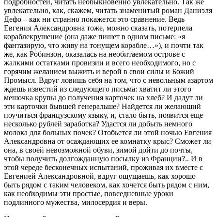
подробностей, читать необыкновенно увлекательно. Так же
увлекательно, как, скажем, читать знаменитый роман Даниэля
Дефо – как ни странно покажется это сравнение. Ведь
Евгения Александровна тоже, можно сказать, потерпела
кораблекрушение (она даже пишет в одном письме: «я
фантазирую, что живу на тонущем корабле…»), и почти так
же, как Робинзон, оказалась на необитаемом острове с
жалкими остатками провизии и всего необходимого, но с
горячим желанием выжить и верой в свои силы и Божий
Промысл. Вдруг ловишь себя на том, что с невольным азартом
ждешь известий из следующего письма: хватит ли этого
мешочка крупы до получения карточек на хлеб? И дадут ли
эти карточки бывшей генеральше? Найдется ли желающий
поучиться французскому языку, и, стало быть, появится еще
несколько рублей заработка? Удастся ли добыть немного
молока для больных почек? Отобьется ли этой ночью Евгения
Александровна от осаждающих ее комнатку крыс? Сможет ли
она, в своей невозможной обуви, зимой дойти до почты,
чтобы получить долгожданную посылку из Франции?.. И в
этой череде бесконечных испытаний, проживая их вместе с
Евгенией Александровной, вдруг ощущаешь, как хорошо
быть рядом с таким человеком, как хочется быть рядом с ним,
как необходимы эти простые, повседневные уроки
подлинного мужества, милосердия и веры.