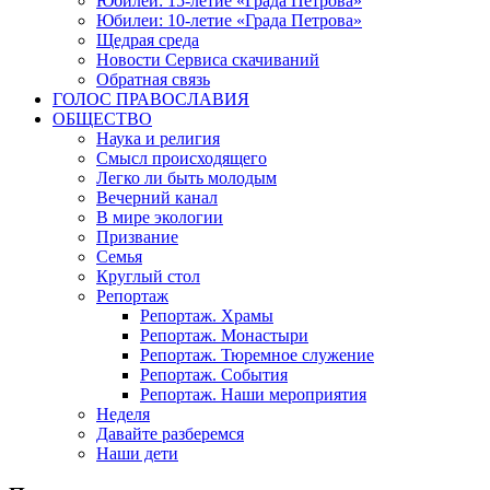
Юбилеи: 15-летие «Града Петрова»
Юбилеи: 10-летие «Града Петрова»
Щедрая среда
Новости Сервиса скачиваний
Обратная связь
ГОЛОС ПРАВОСЛАВИЯ
ОБЩЕСТВО
Наука и религия
Смысл происходящего
Легко ли быть молодым
Вечерний канал
В мире экологии
Призвание
Семья
Круглый стол
Репортаж
Репортаж. Храмы
Репортаж. Монастыри
Репортаж. Тюремное служение
Репортаж. События
Репортаж. Наши мероприятия
Неделя
Давайте разберемся
Наши дети