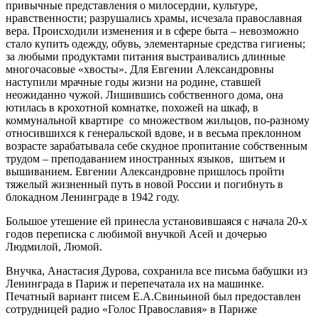
привычные представления о милосердии, культуре,
нравственности; разрушались храмы, исчезала православная
вера. Происходили изменения и в сфере быта – невозможно
стало купить одежду, обувь, элементарные средства гигиены;
за любыми продуктами питания выстраивались длинные
многочасовые «хвосты». Для Евгении Александровны
наступили мрачные годы жизни на родине, ставшей
неожиданно чужой. Лишившись собственного дома, она
ютилась в крохотной комнатке, похожей на шкаф, в
коммунальной квартире со множеством жильцов, по-разному
относившихся к генеральской вдове, и в весьма преклонном
возрасте зарабатывала себе скудное пропитание собственным
трудом – преподаванием иностранных языков, шитьем и
вышиванием. Евгении Александровне пришлось пройти
тяжелый жизненный путь в новой России и погибнуть в
блокадном Ленинграде в 1942 году.
Большое утешение ей принесла установившаяся с начала 20-х
годов переписка с любимой внучкой Асей и дочерью
Людмилой, Люмой.
Внучка, Анастасия Дурова, сохранила все письма бабушки из
Ленинграда в Париж и перепечатала их на машинке.
Печатный вариант писем Е.А.Свиньиной был предоставлен
сотрудницей радио «Голос Православия» в Париже