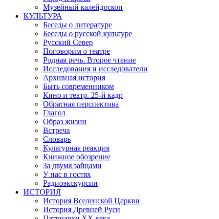
Музейный калейдоскоп
КУЛЬТУРА
Беседы о литературе
Беседы о русской культуре
Русский Север
Поговорим о театре
Родная речь. Второе чтение
Исследования и исследователи
Архивная история
Быть современником
Кино и театр. 25-й кадр
Обратная перспектива
Глагол
Образ жизни
Встреча
Словарь
Культурная реакция
Книжное обозрение
За двумя зайцами
У нас в гостях
Радиоэкскурсии
ИСТОРИЯ
История Вселенской Церкви
История Древней Руси
Патриархи XX века