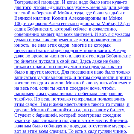
Театральной площади. И когда надо было идти куда-то
для того, чтобы «дышать воздухом», меня водили вдоль
зеленой набережной Мойки, туда, где были усадьбы и
Великой княгини Ксении Александровны на Мойке,
106, и сад около Алексеевского дворца на Мойке, 122, и
садик Бобринских, который сейчас, к сожалению,
совершенно закрыт для всех зрителей. И вот, я с ужасом
думаю о том, как современные дети проживут свою
юность, не зная этих садов, многие из которых
перестали быть в общегородском пользовании. А ведь
даже во времена частного владения господа Бобринские
по билетам пускали в свой сад. Здесь даже не было
никаких правил по поводу чистоты одежды, как это
было в других местах. Для посещения надо было только
записаться у управляющего, и потом сюда могли прийти
жители соседних домов. Можно было купить абонемент
на весь год, если ты жил в соседнем доме, чтобы,
например, там гуляла нянька с ребенком генеральши
такой-то. Но ведь не только генеральши пользовались
этим садом. Там и жена крестьянина такого-то гуляла, и
другие. Можно было пойти в сад по разовому билету.
Студент с барышней, который осматривал соседние
участки, мог спокойно погулять в этом месте. Конечно,
важным было соблюдение порядка, отсутствие мусора –
вот за этим всем следили. То есть в саду гуляли чинно,