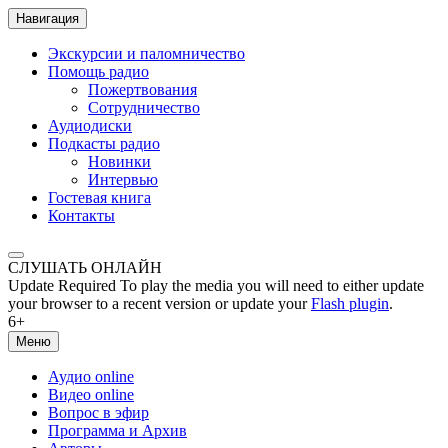
Навигация
Экскурсии и паломничество
Помощь радио
Пожертвования
Сотрудничество
Аудиодиски
Подкасты радио
Новинки
Интервью
Гостевая книга
Контакты
СЛУШАТЬ ОНЛАЙН
Update Required
To play the media you will need to either update
your browser to a recent version or update your
Flash plugin
.
6+
Меню
Аудио online
Видео online
Вопрос в эфир
Программа и Архив