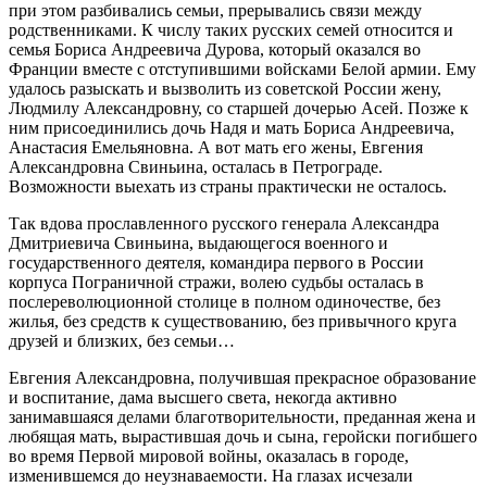
при этом разбивались семьи, прерывались связи между
родственниками. К числу таких русских семей относится и
семья Бориса Андреевича Дурова, который оказался во
Франции вместе с отступившими войсками Белой армии. Ему
удалось разыскать и вызволить из советской России жену,
Людмилу Александровну, со старшей дочерью Асей. Позже к
ним присоединились дочь Надя и мать Бориса Андреевича,
Анастасия Емельяновна. А вот мать его жены, Евгения
Александровна Свиньина, осталась в Петрограде.
Возможности выехать из страны практически не осталось.
Так вдова прославленного русского генерала Александра
Дмитриевича Свиньина, выдающегося военного и
государственного деятеля, командира первого в России
корпуса Пограничной стражи, волею судьбы осталась в
послереволюционной столице в полном одиночестве, без
жилья, без средств к существованию, без привычного круга
друзей и близких, без семьи…
Евгения Александровна, получившая прекрасное образование
и воспитание, дама высшего света, некогда активно
занимавшаяся делами благотворительности, преданная жена и
любящая мать, вырастившая дочь и сына, геройски погибшего
во время Первой мировой войны, оказалась в городе,
изменившемся до неузнаваемости. На глазах исчезали