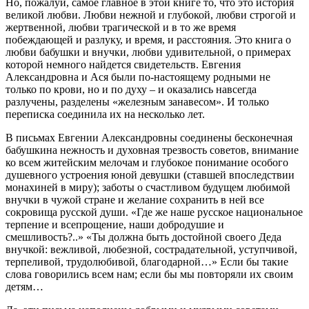
Но, пожалуй, самое главное в этой книге то, что это история
великой любви. Любви нежной и глубокой, любви строгой и
жертвенной, любви трагической и в то же время
побеждающей и разлуку, и время, и расстояния. Это книга о
любви бабушки и внучки, любви удивительной, о примерах
которой немного найдется свидетельств. Евгения
Александровна и Ася были по-настоящему родными не
только по крови, но и по духу – и оказались навсегда
разлучены, разделены «железным занавесом». И только
переписка соединила их на несколько лет.
В письмах Евгении Александровны соединены бесконечная
бабушкина нежность и духовная трезвость советов, внимание
ко всем житейским мелочам и глубокое понимание особого
душевного устроения юной девушки (ставшей впоследствии
монахиней в миру); заботы о счастливом будущем любимой
внучки в чужой стране и желание сохранить в ней все
сокровища русской души. «Где же наше русское национальное
терпение и всепрощение, наши добродушие и
смешливость?..» «Ты должна быть достойной своего Деда
внучкой: вежливой, любезной, сострадательной, уступчивой,
терпеливой, трудолюбивой, благодарной…» Если бы такие
слова говорились всем нам; если бы мы повторяли их своим
детям…