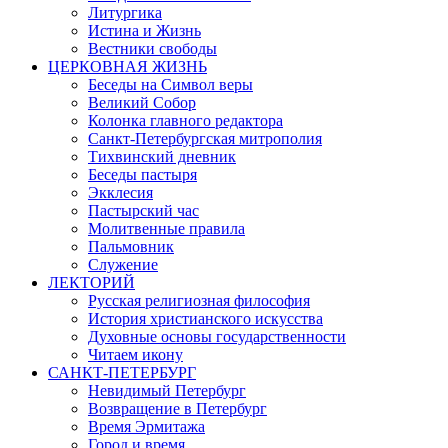
Литургика
Истина и Жизнь
Вестники свободы
ЦЕРКОВНАЯ ЖИЗНЬ
Беседы на Символ веры
Великий Собор
Колонка главного редактора
Санкт-Петербургская митрополия
Тихвинский дневник
Беседы пастыря
Экклесия
Пастырский час
Молитвенные правила
Пальмовник
Служение
ЛЕКТОРИЙ
Русская религиозная философия
История христианского искусства
Духовные основы государственности
Читаем икону
САНКТ-ПЕТЕРБУРГ
Невидимый Петербург
Возвращение в Петербург
Время Эрмитажа
Город и время