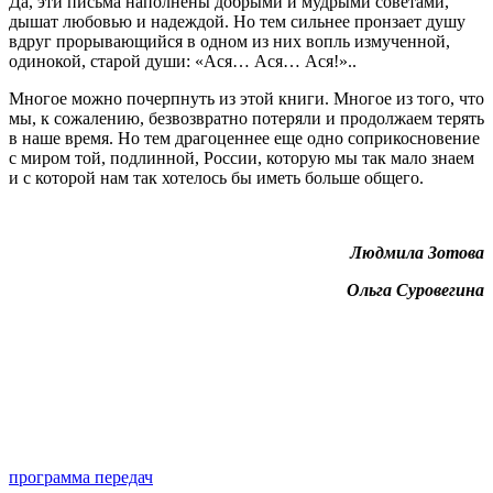
Да, эти письма наполнены добрыми и мудрыми советами,
дышат любовью и надеждой. Но тем сильнее пронзает душу
вдруг прорывающийся в одном из них вопль измученной,
одинокой, старой души: «Ася… Ася… Ася!»..
Многое можно почерпнуть из этой книги. Многое из того, что
мы, к сожалению, безвозвратно потеряли и продолжаем терять
в наше время. Но тем драгоценнее еще одно соприкосновение
с миром той, подлинной, России, которую мы так мало знаем
и с которой нам так хотелось бы иметь больше общего.
Людмила Зотова
Ольга Суровегина
программа передач