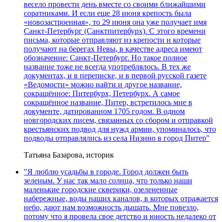
весело провести день вместе со своими ближайшими
соратниками. И если еще 28 июня крепость была
«новозастроенная», то 29 июня она уже получает имя
Санкт-Петербург (Санктпитербурх). С этого времени
письма, которые отправляют из крепости и которые
получают на берегах Невы, в качестве адреса имеют
обозначение: Санкт-Петербург. Но такое полное
название тоже не всегда употреблялось. В тех же
документах, и в переписке, и в первой русской газете
«Ведомости» можно найти и другое название,
сокращённое: Питербурх, Петербурх. А самое
сокращённое название, Питер, встретилось мне в
документе, датированном 1705 годом. В одном
новгородских писем, связанных со сбором и отправкой
крестьянских подвод для нужд армии, упоминалось, что
подводы отправлялись из села Низино в город Питер"
Татьяна Базарова, историк
"Я люблю усадьбы в городе. Город должен быть
зеленым. У нас так мало солнца, что только наши
маленькие городские скверики, озелененные
набережные, воды наших каналов, в которых отражается
небо, дают нам возможность дышать. Мне повезло,
потому что я провела свое детство и юность недалеко от