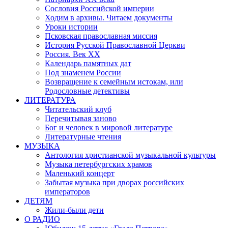
Сословия Российской империи
Ходим в архивы. Читаем документы
Уроки истории
Псковская православная миссия
История Русской Православной Церкви
Россия. Век ХХ
Календарь памятных дат
Под знаменем России
Возвращение к семейным истокам, или
Родословные детективы
ЛИТЕРАТУРА
Читательский клуб
Перечитывая заново
Бог и человек в мировой литературе
Литературные чтения
МУЗЫКА
Антология христианской музыкальной культуры
Музыка петербургских храмов
Маленький концерт
Забытая музыка при дворах российских
императоров
ДЕТЯМ
Жили-были дети
О РАДИО