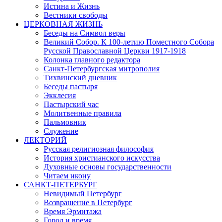
Истина и Жизнь
Вестники свободы
ЦЕРКОВНАЯ ЖИЗНЬ
Беседы на Символ веры
Великий Собор. К 100-летию Поместного Собора
Русской Православной Церкви 1917-1918
Колонка главного редактора
Санкт-Петербургская митрополия
Тихвинский дневник
Беседы пастыря
Экклесия
Пастырский час
Молитвенные правила
Пальмовник
Служение
ЛЕКТОРИЙ
Русская религиозная философия
История христианского искусства
Духовные основы государственности
Читаем икону
САНКТ-ПЕТЕРБУРГ
Невидимый Петербург
Возвращение в Петербург
Время Эрмитажа
Город и время