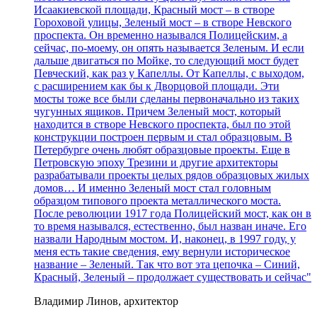
Исаакиевской площади, Красный мост – в створе
Гороховой улицы, Зеленый мост – в створе Невского
проспекта. Он временно назывался Полицейским, а
сейчас, по-моему, он опять называется Зеленым. И если
дальше двигаться по Мойке, то следующий мост будет
Певческий, как раз у Капеллы. От Капеллы, с выходом,
с расширением как бы к Дворцовой площади. Эти
мосты тоже все были сделаны первоначально из таких
чугунных ящиков. Причем Зеленый мост, который
находится в створе Невского проспекта, был по этой
конструкции построен первым и стал образцовым. В
Петербурге очень любят образцовые проекты. Еще в
Петровскую эпоху Трезини и другие архитекторы
разрабатывали проекты целых рядов образцовых жилых
домов… И именно Зеленый мост стал головным
образцом типового проекта металлического моста.
После революции 1917 года Полицейский мост, как он в
то время назывался, естественно, был назван иначе. Его
назвали Народным мостом. И, наконец, в 1997 году, у
меня есть такие сведения, ему вернули историческое
название – Зеленый. Так что вот эта цепочка – Синий,
Красный, Зеленый – продолжает существовать и сейчас"
Владимир Линов, архитектор