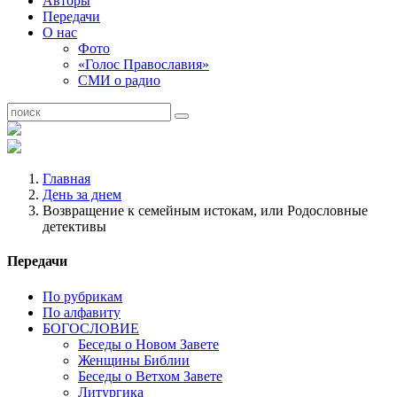
Авторы
Передачи
О нас
Фото
«Голос Православия»
СМИ о радио
Главная
День за днем
Возвращение к семейным истокам, или Родословные
детективы
Передачи
По рубрикам
По алфавиту
БОГОСЛОВИЕ
Беседы о Новом Завете
Женщины Библии
Беседы о Ветхом Завете
Литургика