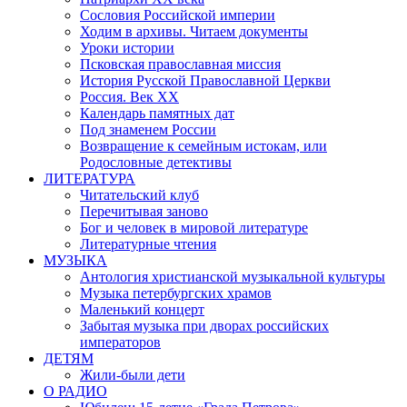
Сословия Российской империи
Ходим в архивы. Читаем документы
Уроки истории
Псковская православная миссия
История Русской Православной Церкви
Россия. Век ХХ
Календарь памятных дат
Под знаменем России
Возвращение к семейным истокам, или
Родословные детективы
ЛИТЕРАТУРА
Читательский клуб
Перечитывая заново
Бог и человек в мировой литературе
Литературные чтения
МУЗЫКА
Антология христианской музыкальной культуры
Музыка петербургских храмов
Маленький концерт
Забытая музыка при дворах российских
императоров
ДЕТЯМ
Жили-были дети
О РАДИО