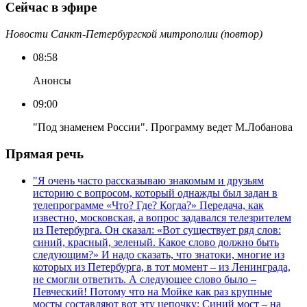
Сейчас в эфире
Новости Санкт-Петербургской митрополии (повтор)
08:58
Анонсы
09:00
"Под знаменем России". Программу ведет М.Лобанова
Прямая речь
"Я очень часто рассказываю знакомым и друзьям
историю с вопросом, который однажды был задан в
телепрограмме «Что? Где? Когда?» Передача, как
известно, московская, а вопрос задавался телезрителем
из Петербурга. Он сказал: «Вот существует ряд слов:
синий, красный, зеленый. Какое слово должно быть
следующим?» И надо сказать, что знатоки, многие из
которых из Петербурга, в тот момент – из Ленинграда,
не смогли ответить. А следующее слово было –
Певческий! Потому что на Мойке как раз крупные
мосты составляют вот эту цепочку: Синий мост – на