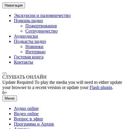
Навигация
Экскурсии и паломничество
Помощь радио
Пожертвования
Сотрудничество
Аудиодиски
Подкасты радио
Новинки
Интервью
Гостевая книга
Контакты
СЛУШАТЬ ОНЛАЙН
Update Required
To play the media you will need to either update
your browser to a recent version or update your
Flash plugin
.
6+
Меню
Аудио online
Видео online
Вопрос в эфир
Программа и Архив