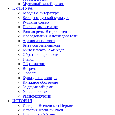
Музейный калейдоскоп
КУЛЬТУРА
Беседы о литературе
Беседы о русской культуре
Русский Север
Поговорим о театре
Родная речь. Второе чтение
Исследования и исследователи
Архивная история
Быть современником
Кино и театр. 25-й кадр
Обратная перспектива
Глагол
Образ жизни
Встреча
Словарь
Культурная реакция
Книжное обозрение
За двумя зайцами
У нас в гостях
Радиоэкскурсии
ИСТОРИЯ
История Вселенской Церкви
История Древней Руси
Патриархи XX века