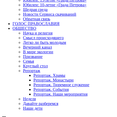
Юбилеи: 15-летие «Града Петрова»
Юбилеи: 10-летие «Града Петрова»
Щедрая среда
Новости Сервиса скачиваний
Обратная связь
ГОЛОС ПРАВОСЛАВИЯ
ОБЩЕСТВО
Наука и религия
Смысл происходящего
Легко ли быть молодым
Вечерний канал
В мире экологии
Призвание
Семья
Круглый стол
Репортаж
Репортаж. Храмы
Репортаж. Монастыри
Репортаж. Тюремное служение
Репортаж. События
Репортаж. Наши мероприятия
Неделя
Давайте разберемся
Наши дети