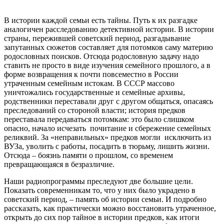
В истории каждой семьи есть тайны. Путь к их разгадке
аналогичен расследованию детективной истории. В истории
страны, пережившей советский период, разгадывание
запутанных сюжетов составляет для потомков саму материю
родословных поисков. Отсюда родословную задачу надо
ставить не просто в виде изучения семейного прошлого, а в
форме возвращения к почти повсеместно в России
утраченным семейным истокам. В СССР массово
уничтожались государственные и семейные архивы,
родственники переставали друг с другом общаться, опасаясь
преследований со стороной власти; история предков
переставала передаваться потомкам: это было слишком
опасно, начало исчезать почитание и сбережение семейных
реликвий. За «неправильных» предков могли исключить из
ВУЗа, уволить с работы, посадить в тюрьму, лишить жизни.
Отсюда – боязнь памяти о прошлом, со временем
превращающаяся в безразличие.
Наши радиопрограммы преследуют две большие цели.
Показать современникам то, что у них было украдено в
советский период, – память об истории семьи. И подробно
рассказать, как практически можно восстановить утраченное,
открыть до сих пор тайное в истории предков, как итоги