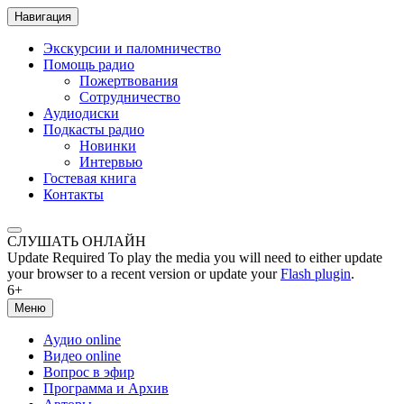
Навигация
Экскурсии и паломничество
Помощь радио
Пожертвования
Сотрудничество
Аудиодиски
Подкасты радио
Новинки
Интервью
Гостевая книга
Контакты
СЛУШАТЬ ОНЛАЙН
Update Required
To play the media you will need to either update
your browser to a recent version or update your
Flash plugin
.
6+
Меню
Аудио online
Видео online
Вопрос в эфир
Программа и Архив