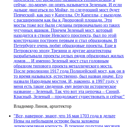
сейчас, по-моему, он опять называется Зеленым. И если
дальше двигаться по Мойке, то следующий мост будет
Певческий, как раз у Капеллы. От Капеллы, с выходом,
с расширением как бы к Дворцовой площади. Эти
мосты тоже все были сделаны первоначально из таких
чугунных ящиков. Причем Зеленый мост, который
находится в створе Невского проспекта, был по этой
конструкции построен первым и стал образцовым. В
Петербурге очень любят образцовые проекты. Еще в
Петровскую эпоху Трезини и другие архитекторы
разрабатывали проекты целых рядов образцовых жилых
домов… И именно Зеленый мост стал головным
образцом типового проекта металлического моста.
После революции 1917 года Полицейский мост, как он в
то время назывался, естественно, был назван иначе. Его
назвали Народным мостом. И, наконец, в 1997 году, у
меня есть такие сведения, ему вернули историческое
название – Зеленый. Так что вот эта цепочка – Синий,
Красный, Зеленый – продолжает существовать и сейчас"
Владимир Линов, архитектор
"Все, наверное, знают, что 16 мая 1703 года в дельте
Невы на небольшом острове была заложена
деревоземляная крепость. В течение полутора месяцев