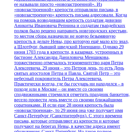
ее называли просто «новозастроенной». Из
«новозастроенной» крепости отправляли письма, в
«новозастроенную» крепость письма адресовали. Когда
на помощь возводившим крепость солдатам дивизии
Аникиты Ивановича Репнина и солдатам гвардейских
полков было решено направить новгородских крестьян,
то местом сбора назначили не новую безымянную
крепость в дельте Невы, про которую ещё мало кто знал,
а Шлотбург, бывший шведский Ниеншанц. Однако 29
июня 1703 года в крепости, в казармах, устроенных в
бастионе Александра Даниловича Меншикова,
торжественно отмечалось тезоименитство царя Петра
Алексеевича. 29 июня – это Петров день, то есть День
святых апостолов Петра и Павла. Святой Петр – это
небесный покровитель Петра Алексеевича.
Практически всегда, где бы государь ни находился – в
походе или в Москве – он вместе со своими
сподвижниками стремился отметить праздник банкетом,
весело провести день вместе со своими ближайшими
соратниками. И если еще 28 июня крепость была
«новозастроенная», то 29 июня она уже получает имя
Санкт-Петербург (Санктпитербурх). С этого времени
письма, которые отправляют из крепости и которые
получают на берегах Невы, в качестве адреса имеют
обозначение: Санкт-Петербург. Но такое полное