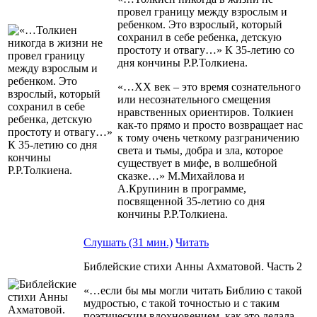
провел границу между взрослым и
ребенком. Это взрослый, который
сохранил в себе ребенка, детскую
простоту и отвагу…» К 35-летию со
дня кончины Р.Р.Толкиена.
«…ХХ век – это время сознательного
или несознательного смещения
нравственных ориентиров. Толкиен
как-то прямо и просто возвращает нас
к тому очень четкому разграничению
света и тьмы, добра и зла, которое
существует в мифе, в волшебной
сказке…» М.Михайлова и
А.Крупинин в программе,
посвященной 35-летию со дня
кончины Р.Р.Толкиена.
Слушать (31 мин.)
Читать
Библейские стихи Анны Ахматовой. Часть 2
«…если бы мы могли читать Библию с такой
мудростью, с такой точностью и с таким
поэтическим вдохновением, как это делала