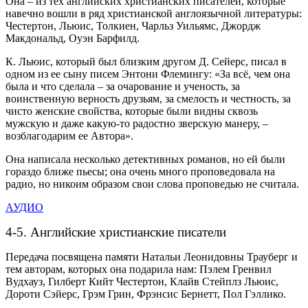
Она – из тех английских христианских писателей, которые
навечно вошли в ряд христианской англоязычной литературы:
Честертон, Льюис, Толкиен, Чарльз Уильямс, Джордж
Макдональд, Оуэн Барфилд.
К. Льюис, который был близким другом Д. Сейерс, писал в
одном из ее сыну писем Энтони Флемингу: «За всё, чем она
была и что сделала – за очарование и ученость, за
воинственную верность друзьям, за смелость и честность, за
чисто женские свойства, которые были видны сквозь
мужскую и даже какую-то радостно зверскую манеру, –
возблагодарим ее Автора».
Она написала несколько детективных романов, но ей были
гораздо ближе пьесы; она очень много проповедовала на
радио, но никоим образом свои слова проповедью не считала.
АУДИО
4-5. Английские христианские писатели
Передача посвящена памяти Натальи Леонидовны Трауберг и
тем авторам, которых она подарила нам: Пэлем Гренвил
Вудхауз, Гилберт Кийт Честертон, Клайв Стейплз Льюис,
Дороти Сэйерс, Грэм Грин, Фрэнсис Бернетт, Пол Гэллико.