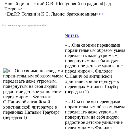
Новый цикл лекций С.В. Шешуновой на радио «Град
Петров»:
«Дж.Р.Р. Толкин и К.С. Льюис: братские миры»
>>
См. также в архиве передач на сайте:
Читать
«…Она своими переводами
поразительным образом умела
передавать даже угрюмым,
повернутым на себя людям
радостное детское удивление
перед миром». Филолог
С.Панич об английской
христианской литературе в
переводах Натальи Трауберг
(передача 1)
«…Она своими переводами
поразительным образом умела
передавать даже угрюмым,
повернутым на себя людям
радостное детское удивление
перед миром». Филолог