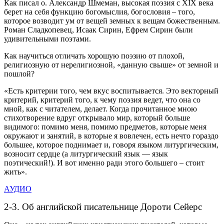
Как писал о. Александр Шмеман, высокая поэзия с XIX века
берет на себя функцию богомыслия, богословия – того,
которое возводит ум от вещей земных к вещам божественным.
Роман Сладкопевец, Исаак Сирин, Ефрем Сирин были
удивительными поэтами.
Как научиться отличать хорошую поэзию от плохой,
религиозную от нерелигиозной, «данную свыше» от земной и
пошлой?
«Есть критерии того, чем вкус воспитывается. Это векторный
критерий, критерий того, к чему поэзия ведет, что она со
мной, как с читателем, делает. Когда прочитанное мною
стихотворение вдруг открывало мир, который больше
видимого: помимо меня, помимо предметов, которые меня
окружают и занятий, в которые я вовлечен, есть нечто гораздо
большее, которое поднимает и, говоря языком литургическим,
возносит сердце (а литургический язык — язык
поэтический!). И вот именно ради этого большего – стоит
жить».
АУДИО
2-3. Об английской писательнице Дороти Сейерс