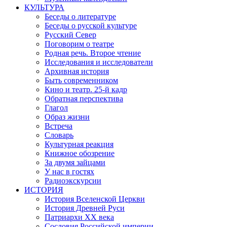
КУЛЬТУРА
Беседы о литературе
Беседы о русской культуре
Русский Север
Поговорим о театре
Родная речь. Второе чтение
Исследования и исследователи
Архивная история
Быть современником
Кино и театр. 25-й кадр
Обратная перспектива
Глагол
Образ жизни
Встреча
Словарь
Культурная реакция
Книжное обозрение
За двумя зайцами
У нас в гостях
Радиоэкскурсии
ИСТОРИЯ
История Вселенской Церкви
История Древней Руси
Патриархи XX века
Сословия Российской империи