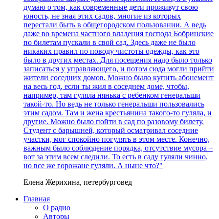
думаю о том, как современные дети проживут свою
юность, не зная этих садов, многие из которых
перестали быть в общегородском пользовании. А ведь
даже во времена частного владения господа Бобринские
по билетам пускали в свой сад. Здесь даже не было
никаких правил по поводу чистоты одежды, как это
было в других местах. Для посещения надо было только
записаться у управляющего, и потом сюда могли прийти
жители соседних домов. Можно было купить абонемент
на весь год, если ты жил в соседнем доме, чтобы,
например, там гуляла нянька с ребенком генеральши
такой-то. Но ведь не только генеральши пользовались
этим садом. Там и жена крестьянина такого-то гуляла, и
другие. Можно было пойти в сад по разовому билету.
Студент с барышней, который осматривал соседние
участки, мог спокойно погулять в этом месте. Конечно,
важным было соблюдение порядка, отсутствие мусора –
вот за этим всем следили. То есть в саду гуляли чинно,
но все же горожане гуляли. А ныне что?"
Елена Жерихина, петербурговед
Главная
О радио
Авторы