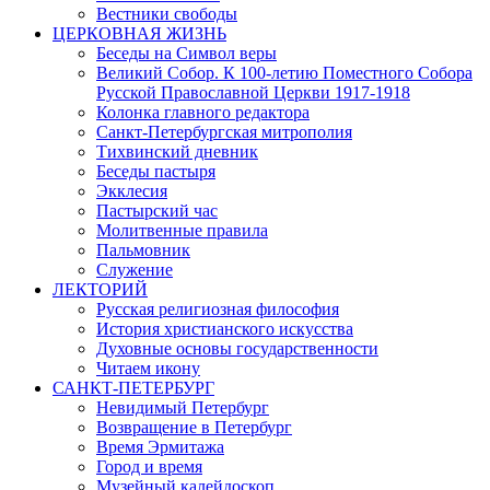
Вестники свободы
ЦЕРКОВНАЯ ЖИЗНЬ
Беседы на Символ веры
Великий Собор. К 100-летию Поместного Собора
Русской Православной Церкви 1917-1918
Колонка главного редактора
Санкт-Петербургская митрополия
Тихвинский дневник
Беседы пастыря
Экклесия
Пастырский час
Молитвенные правила
Пальмовник
Служение
ЛЕКТОРИЙ
Русская религиозная философия
История христианского искусства
Духовные основы государственности
Читаем икону
САНКТ-ПЕТЕРБУРГ
Невидимый Петербург
Возвращение в Петербург
Время Эрмитажа
Город и время
Музейный калейдоскоп