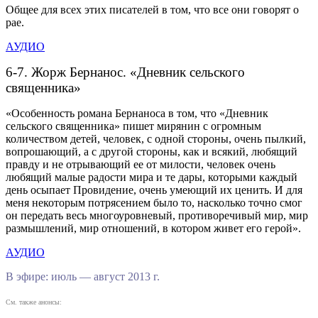
Общее для всех этих писателей в том, что все они говорят о
рае.
АУДИО
6-7. Жорж Бернанос. «Дневник сельского
священника»
«Особенность романа Бернаноса в том, что «Дневник
сельского священника» пишет мирянин с огромным
количеством детей, человек, с одной стороны, очень пылкий,
вопрошающий, а с другой стороны, как и всякий, любящий
правду и не отрывающий ее от милости, человек очень
любящий малые радости мира и те дары, которыми каждый
день осыпает Провидение, очень умеющий их ценить. И для
меня некоторым потрясением было то, насколько точно смог
он передать весь многоуровневый, противоречивый мир, мир
размышлений, мир отношений, в котором живет его герой».
АУДИО
В эфире: июль — август 2013 г.
См. также анонсы: