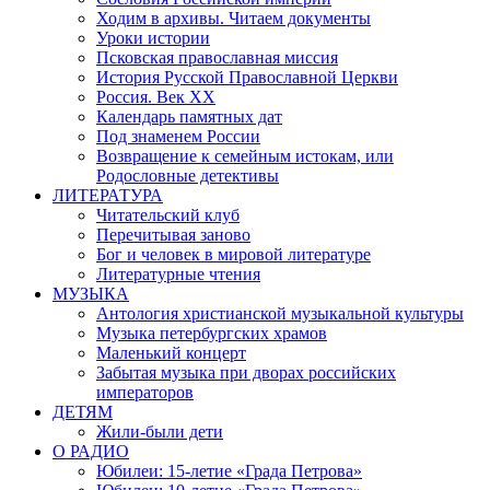
Ходим в архивы. Читаем документы
Уроки истории
Псковская православная миссия
История Русской Православной Церкви
Россия. Век ХХ
Календарь памятных дат
Под знаменем России
Возвращение к семейным истокам, или
Родословные детективы
ЛИТЕРАТУРА
Читательский клуб
Перечитывая заново
Бог и человек в мировой литературе
Литературные чтения
МУЗЫКА
Антология христианской музыкальной культуры
Музыка петербургских храмов
Маленький концерт
Забытая музыка при дворах российских
императоров
ДЕТЯМ
Жили-были дети
О РАДИО
Юбилеи: 15-летие «Града Петрова»