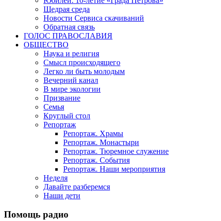
Юбилеи: 10-летие «Града Петрова»
Щедрая среда
Новости Сервиса скачиваний
Обратная связь
ГОЛОС ПРАВОСЛАВИЯ
ОБЩЕСТВО
Наука и религия
Смысл происходящего
Легко ли быть молодым
Вечерний канал
В мире экологии
Призвание
Семья
Круглый стол
Репортаж
Репортаж. Храмы
Репортаж. Монастыри
Репортаж. Тюремное служение
Репортаж. События
Репортаж. Наши мероприятия
Неделя
Давайте разберемся
Наши дети
Помощь радио