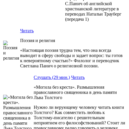
С.Панич об английской
христианской литературе в
переводах Натальи Трауберг
(передача 1)
Читать
Поэзия и религия
«Настоящая поэзия трудна тем, что она всегда
выводит в сферу свободы и задает вопрос: ты готов
к невероятному счастью?» Филолог и переводчик
Светлана Панич о религиозной поэзии.
Слушать (29 мин.)
Читать
«Могила без креста». Размышления
православного священника в день памяти
Льва Толстого
Нужно ли верующему человеку читать книги
Толстого? Как совместить любовь к
Толстому-писателю с решительным
неприятием его философствований? Стоит ли
православному радио говорить о человеке,