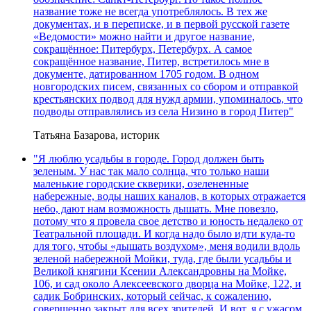
название тоже не всегда употреблялось. В тех же
документах, и в переписке, и в первой русской газете
«Ведомости» можно найти и другое название,
сокращённое: Питербурх, Петербурх. А самое
сокращённое название, Питер, встретилось мне в
документе, датированном 1705 годом. В одном
новгородских писем, связанных со сбором и отправкой
крестьянских подвод для нужд армии, упоминалось, что
подводы отправлялись из села Низино в город Питер"
Татьяна Базарова, историк
"Я люблю усадьбы в городе. Город должен быть
зеленым. У нас так мало солнца, что только наши
маленькие городские скверики, озелененные
набережные, воды наших каналов, в которых отражается
небо, дают нам возможность дышать. Мне повезло,
потому что я провела свое детство и юность недалеко от
Театральной площади. И когда надо было идти куда-то
для того, чтобы «дышать воздухом», меня водили вдоль
зеленой набережной Мойки, туда, где были усадьбы и
Великой княгини Ксении Александровны на Мойке,
106, и сад около Алексеевского дворца на Мойке, 122, и
садик Бобринских, который сейчас, к сожалению,
совершенно закрыт для всех зрителей. И вот, я с ужасом