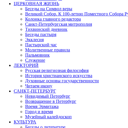
ЦЕРКОВНАЯ ЖИЗНЬ
Беседы на Символ веры
Великий Собор. К 100-летию Поместного Собора Р
Колонка главного редактора
Санкт-Петербургская митрополия
Тихвинский дневник
Беседы пастыря
Экклесия
Пастырский час
Молитвенные правила
Пальмовник
Служение
ЛЕКТОРИЙ
Русская религиозная философия
История христианского искусства
Духовные основы государственности
Читаем икону
САНКТ-ПЕТЕРБУРГ
Невидимый Петербург
Возвращение в Петербург
Время Эрмитажа
Город и время
Музейный калейдоскоп
КУЛЬТУРА
Беседы о литературе