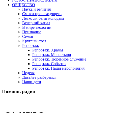
ГОЛОС ПРАВОСЛАВИЯ
ОБЩЕСТВО
Наука и религия
Смысл происходящего
Легко ли быть молодым
Вечерний канал
В мире экологии
Призвание
Семья
Круглый стол
Репортаж
Репортаж. Храмы
Репортаж. Монастыри
Репортаж. Тюремное служение
Репортаж. События
Репортаж. Наши мероприятия
Неделя
Давайте разберемся
Наши дети
Помощь радио