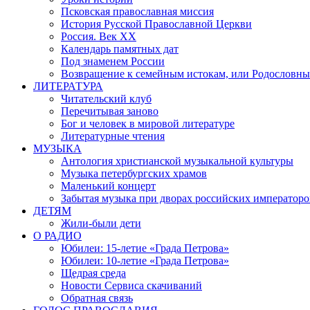
Псковская православная миссия
История Русской Православной Церкви
Россия. Век ХХ
Календарь памятных дат
Под знаменем России
Возвращение к семейным истокам, или Родословны
ЛИТЕРАТУРА
Читательский клуб
Перечитывая заново
Бог и человек в мировой литературе
Литературные чтения
МУЗЫКА
Антология христианской музыкальной культуры
Музыка петербургских храмов
Маленький концерт
Забытая музыка при дворах российских императоро
ДЕТЯМ
Жили-были дети
О РАДИО
Юбилеи: 15-летие «Града Петрова»
Юбилеи: 10-летие «Града Петрова»
Щедрая среда
Новости Сервиса скачиваний
Обратная связь