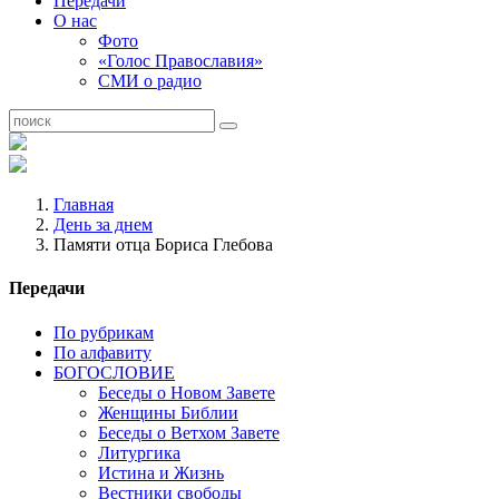
Передачи
О нас
Фото
«Голос Православия»
СМИ о радио
Главная
День за днем
Памяти отца Бориса Глебова
Передачи
По рубрикам
По алфавиту
БОГОСЛОВИЕ
Беседы о Новом Завете
Женщины Библии
Беседы о Ветхом Завете
Литургика
Истина и Жизнь
Вестники свободы