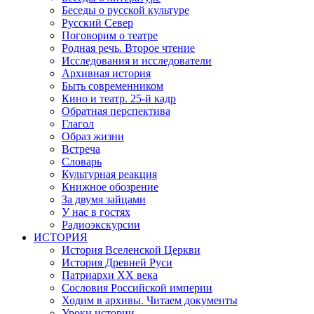
Беседы о русской культуре
Русский Север
Поговорим о театре
Родная речь. Второе чтение
Исследования и исследователи
Архивная история
Быть современником
Кино и театр. 25-й кадр
Обратная перспектива
Глагол
Образ жизни
Встреча
Словарь
Культурная реакция
Книжное обозрение
За двумя зайцами
У нас в гостях
Радиоэкскурсии
ИСТОРИЯ
История Вселенской Церкви
История Древней Руси
Патриархи XX века
Сословия Российской империи
Ходим в архивы. Читаем документы
Уроки истории