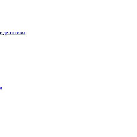
е детективы
в