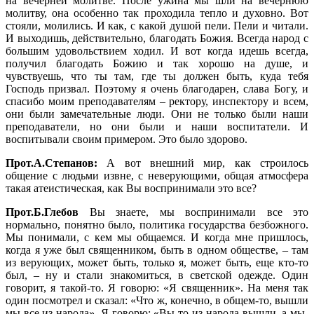
на вечерней молитве. После ужина мы шли на вечернюю
молитву, она особенно так проходила тепло и духовно. Вот
стояли, молились. И как, с какой душой пели. Пели и читали.
И выходишь, действительно, благодать Божия. Всегда народ с
большим удовольствием ходил. И вот когда идешь всегда,
получил благодать Божию и так хорошо на душе, и
чувствуешь, что ты там, где ты должен быть, куда тебя
Господь призвал. Поэтому я очень благодарен, слава Богу, и
спасибо моим преподавателям – ректору, инспектору и всем,
они были замечательные люди. Они не только были наши
преподаватели, но они были и наши воспитатели. И
воспитывали своим примером. Это было здорово.
Прот.А.Степанов:
А вот внешний мир, как строилось
общение с людьми извне, с неверующими, общая атмосфера
такая атеистическая, как Вы воспринимали это все?
Прот.Б.Глебов
Вы знаете, мы воспринимали все это
нормально, понятно было, политика государства безбожного.
Мы понимали, с кем мы общаемся. И когда мне пришлось,
когда я уже был священником, быть в одном обществе, – там
из верующих, может быть, только я, может быть, еще кто-то
был, – ну и стали знакомиться, в светской одежде. Один
говорит, я такой-то. Я говорю: «Я священник». На меня так
один посмотрел и сказал: «Что ж, конечно, в общем-то, вышли
мы все из народа». Я говорю: «Вы-то из народа вышли, а мы-