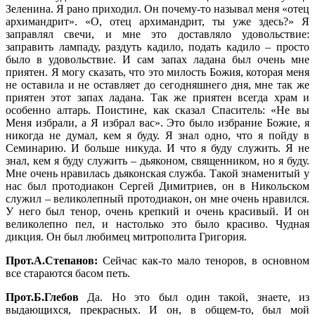
Зеленина. Я рано приходил. Он почему-то называл меня «отец
архимандрит». «О, отец архимандрит, ты уже здесь?» Я
заправлял свечи, и мне это доставляло удовольствие:
заправить лампаду, раздуть кадило, подать кадило – просто
было в удовольствие. И сам запах ладана был очень мне
приятен. Я могу сказать, что это милость Божия, которая меня
не оставила и не оставляет до сегодняшнего дня, мне так же
приятен этот запах ладана. Так же приятен всегда храм и
особенно алтарь. Поистине, как сказал Спаситель: «Не вы
Меня избрали, а Я избрал вас». Это было избрание Божие, я
никогда не думал, кем я буду. Я знал одно, что я пойду в
Семинарию. И больше никуда. И что я буду служить. Я не
знал, кем я буду служить – дьяконом, священником, но я буду.
Мне очень нравилась дьяконская служба. Такой знаменитый у
нас был протодиакон Сергей Димитриев, он в Никольском
служил – великолепный протодиакон, он мне очень нравился.
У него был тенор, очень крепкий и очень красивый. И он
великолепно пел, и настолько это было красиво. Чудная
дикция. Он был любимец митрополита Григория.
Прот.А.Степанов:
Сейчас как-то мало теноров, в основном
все стараются басом петь.
Прот.Б.Глебов
Да. Но это был один такой, знаете, из
выдающихся, прекрасных. И он, в общем-то, был мой