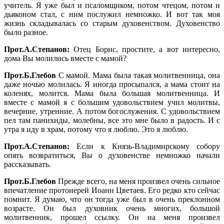
учитель. Я уже был и псаломщиком, потом чтецом, потом и
дьяконом стал, с ним послужил немножко. И вот так моя
жизнь складывалась со старым духовенством. Духовенство
было разное.
Прот.А.Степанов:
Отец Борис, простите, а вот интересно,
дома Вы молились вместе с мамой?
Прот.Б.Глебов
С мамой. Мама была такая молитвенница, она
даже ночью молилась. Я иногда просыпался, а мама стоит на
коленях, молится. Мама была большая молитвенница. И
вместе с мамой я с большим удовольствием учил молитвы,
вечерние, утренние. А потом богослужения. С удовольствием
пел там панихиды, молебны, все это мне было в радость. И с
утра я иду в храм, потому что я люблю. Это я люблю.
Прот.А.Степанов:
Если к Князь-Владимирскому собору
опять возвратиться, Вы о духовенстве немножко начали
рассказывать.
Прот.Б.Глебов
Прежде всего, на меня произвел очень сильное
впечатление протоиерей Иоанн Цветаев. Его редко кто сейчас
помнит. Я думаю, что он тогда уже был в очень преклонном
возрасте. Он был духовник очень многих, большой
молитвенник, прошел ссылку. Он на меня произвел