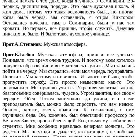
лучшая память о тех днях, когда я учился в Семинарии. Во-
первых, дисциплина, порядок. Это была духовная школа. Я
жил дома, потому что такая возможность была, но иногда,
когда была череда, мы оставались, с отцом Виктором.
Оставались ночевать там, в Семинарии, были у нас там
кровати. Во-первых, все пришли, чтобы служить. Девушек
никаких не было. И было такое духовное училище.
Прот.А.Степанов:
Мужская атмосфера.
Прот.Б.Глебов
Мужская атмосфера, пришли все учиться.
Понимали, что время очень трудное. И поэтому всем хотелось
получить образование и всем хотелось служить. Мы старались
пойти на череду. Мы старались, если моя череда, поуправлять.
Почитать. Мы к этому готовились. И такого не было, чтобы
пропустить службу. Это просто немыслимо как-то. Это
невозможно. Мы пришли учиться. Утренняя молитва, так она
благоговейно совершалась, чудесно. Утром занятия, все своим
чередом. Обед. Потом занимались до ужина, и с нами
преподаватель был, можно было спросить, что нам неясно.
Осипов, кстати, очень нравился. К сожалению, с ним
случилась беда. Он, конечно, был блестящий профессор по
Ветхому Завету, просто блестящий. Его, по-моему, любили все
студенты. Мне особенно нравилась вечерняя молитва. Это
чудесно. Мы не уходили, даже те, кто жил дома, не побывав