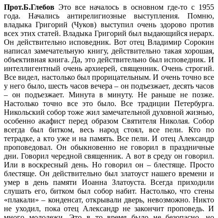
Прот.Б.Глебов
Это все началось в основном где-то с 1955
года. Начались антирелигиозные выступления. Помню,
владыка Григорий (Чуков) выступил очень здорово против
всех этих статей. Владыка Григорий был выдающийся иерарх.
Он действительно исповедник. Вот отец Владимир Сорокин
написал замечательную книгу, действительно такая хорошая,
объективная книга. Да, это действительно был исповедник. И
интеллигентный очень архиерей, священник. Очень строгий.
Все видел, настолько был прорицательным. И очень точно все
у него было, шесть часов вечера – он подъезжает, десять часов
– он подъезжает. Минута в минуту. Не раньше не позже.
Настолько точно все это было. Все традиции Петербурга.
Никольский собор тоже жил замечательной духовной жизнью,
особенно акафист перед образом Святителя Николая. Собор
всегда был битком, весь народ стоял, все пели. Кто по
тетрадке, а кто уже и на память. Все пели. И отец Александр
проповедовал. Он обыкновенно не говорил в праздничные
дни. Говорил чередной священник. А вот в среду он говорил.
Или в воскресный день. Но говорил он – блестяще. Просто
блестяще. Он действительно был златоуст нашего времени и
умер в день памяти Иоанна Златоуста. Всегда приходили
слушать его, битком был собор набит. Настолько, что стены
«плакали» – конденсат, открывали дверь, невозможно. Никто
не уходил, пока отец Александр не закончит проповедь. И
много молодежи. Это в то время было не безопасно, но