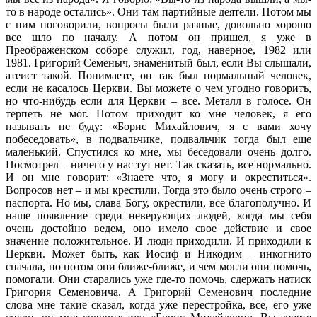
то в народе остались». Они там партийные деятели. Потом мы
с ним поговорили, вопросы были разные, довольно хорошо
все шло по началу. А потом он пришел, я уже в
Преображенском соборе служил, год, наверное, 1982 или
1981. Григорий Семеныч, знаменитый был, если Вы слышали,
атеист такой. Понимаете, он так был нормальный человек,
если не касалось Церкви. Вы можете о чем угодно говорить,
но что-нибудь если для Церкви – все. Металл в голосе. Он
терпеть не мог. Потом приходит ко мне человек, я его
называть не буду: «Борис Михайлович, я с вами хочу
побеседовать», в подвальчике, подвальчик тогда был еще
маленький. Спустился ко мне, мы беседовали очень долго.
Посмотрел – ничего у нас тут нет. Так сказать, все нормально.
И он мне говорит: «Знаете что, я могу и окреститься».
Вопросов нет – и мы крестили. Тогда это было очень строго –
паспорта. Но мы, слава Богу, окрестили, все благополучно. И
наше появление среди неверующих людей, когда мы себя
очень достойно ведем, оно имело свое действие и свое
значение положительное. И люди приходили. И приходили к
Церкви. Может быть, как Иосиф и Никодим – инкогнито
сначала, но потом они ближе-ближе, и чем могли они помочь,
помогали. Они старались уже где-то помочь, сдержать натиск
Григория Семеновича. А Григорий Семенович последние
слова мне такие сказал, когда уже перестройка, все, его уже