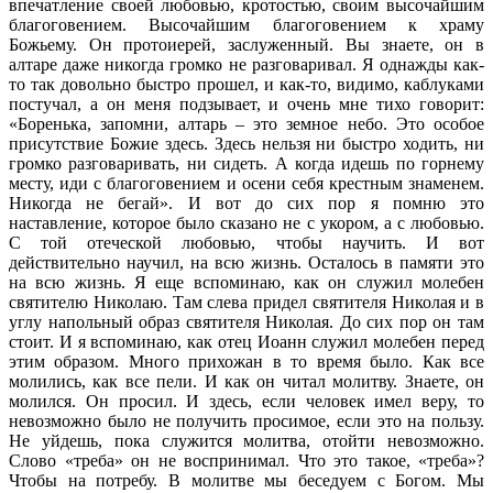
впечатление своей любовью, кротостью, своим высочайшим
благоговением. Высочайшим благоговением к храму
Божьему. Он протоиерей, заслуженный. Вы знаете, он в
алтаре даже никогда громко не разговаривал. Я однажды как-
то так довольно быстро прошел, и как-то, видимо, каблуками
постучал, а он меня подзывает, и очень мне тихо говорит:
«Боренька, запомни, алтарь – это земное небо. Это особое
присутствие Божие здесь. Здесь нельзя ни быстро ходить, ни
громко разговаривать, ни сидеть. А когда идешь по горнему
месту, иди с благоговением и осени себя крестным знаменем.
Никогда не бегай». И вот до сих пор я помню это
наставление, которое было сказано не с укором, а с любовью.
С той отеческой любовью, чтобы научить. И вот
действительно научил, на всю жизнь. Осталось в памяти это
на всю жизнь. Я еще вспоминаю, как он служил молебен
святителю Николаю. Там слева придел святителя Николая и в
углу напольный образ святителя Николая. До сих пор он там
стоит. И я вспоминаю, как отец Иоанн служил молебен перед
этим образом. Много прихожан в то время было. Как все
молились, как все пели. И как он читал молитву. Знаете, он
молился. Он просил. И здесь, если человек имел веру, то
невозможно было не получить просимое, если это на пользу.
Не уйдешь, пока служится молитва, отойти невозможно.
Слово «треба» он не воспринимал. Что это такое, «треба»?
Чтобы на потребу. В молитве мы беседуем с Богом. Мы