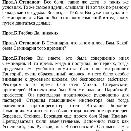
Прот.А.Степанов:
Все были такие же дети, в таких же
условиях. То же самое видели, слышали. И вот так по-разному
складывается судьба. Значит, в 1955-м Вы уже поступали в
Семинарию, для Вас не было никаких сомнений в том, каким
путем двигаться дальше.
Прот.Б.Глебов
Да, никаких.
Прот.А.Степанов:
В Семинарии что запомнилось Вам. Какой
была Семинария того времени?
Прот.Б.Глебов
Вы знаете, это была совершенно иная
Семинария. В то время, когда я поступал, во-первых, тогда
председателем учебного комитета был наш митрополит
Григорий, очень образованный человек, у него было особое
внимание к духовным школам. Он беспокоился, заботился.
Ректором в то время был отец Михаил Сперанский,
протоиерей. Инспектором был Лев Николаевич Парийский,
профессор. Он преподавал практическое руководство для
пастырей. Старшим помощником инспектора был тогда
нынешний протопресвитер отец Виталий Боровой.
Помощниками инспектора были тогда нынешние протоиереи
Беревцев, Стойков. Беревцев еще просто был Иван Иваныч.
Преподаватели были замечательные. Вспомним таких как
Успенский, как Русаков, как Вознесенский. Осталась самая