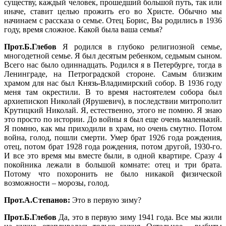
существу, каждый человек, прошедший большой путь, так или
иначе, ставит целью прожить его во Христе. Обычно мы
начинаем с рассказа о семье. Отец Борис, Вы родились в 1936
году, время сложное. Какой была ваша семья?
Прот.Б.Глебов
Я родился в глубоко религиозной семье,
многодетной семье. Я был десятым ребенком, седьмым сыном.
Всего нас было одиннадцать. Родился я в Петербурге, тогда в
Ленинграде, на Петроградской стороне. Самым близким
храмом для нас был Князь-Владимирский собор. В 1936 году
меня там окрестили. В то время настоятелем собора был
архиепископ Николай (Ярушевич), в последствии митрополит
Крутицкий Николай. Я, естественно, этого не помню. Я знаю
это просто по истории. До войны я был еще очень маленький.
Я помню, как мы приходили в храм, но очень смутно. Потом
война, голод, пошли смерти. Умер брат 1926 года рождения,
отец, потом брат 1928 года рождения, потом другой, 1930-го.
И все это время мы вместе были, в одной квартире. Сразу 4
покойника лежали в большой комнате: отец и три брата.
Потому что похоронить не было никакой физической
возможности – морозы, голод.
Прот.А.Степанов:
Это в первую зиму?
Прот.Б.Глебов
Да, это в первую зиму 1941 года. Все мы жили