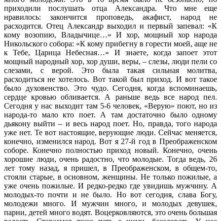
приходили послушать отца Александра. Что мне еще
нравилось: закончится проповедь, акафист, народ не
расходится. Отец Александр выходил и первый запевал: «К
кому возопию, Владычице…» И хор, мощный хор народа
Никольского собора: «К кому прибегну в горести моей, аще не
к Тебе, Царица Небесная…» И знаете, когда запоет этот
мощный народный хор, хор души, веры, – слезы, люди пели со
слезами, с верой. Это была такая сильная молитва,
расходиться не хотелось. Вот такой был приход. И вот такое
было духовенство. Это чудо. Сегодня, когда вспоминаешь,
сердце кровью обливается. А раньше ведь все народ пел.
Сегодня у нас выходит там 5-6 человек, «Верую» поют, но из
народа-то мало кто поет. А там достаточно было одному
дьякону выйти – и весь народ поет. Но, правда, того народа
уже нет. Те вот настоящие, верующие люди. Сейчас меняется,
конечно, изменился народ. Вот я 27-й год в Преображенском
соборе. Конечно полностью приход новый. Конечно, очень
хорошие люди, очень радостно, что молодые. Тогда ведь, 26
лет тому назад, я пришел, в Преображенском, в общем-то,
стояли старые, в основном, женщины. Не только пожилые, а
уже очень пожилые. И редко-редко где увидишь мужчину. А
молодых-то почти и не было. Но вот сегодня, слава Богу,
молодежи много. И мужчин много, и молодых девушек,
парни, детей много водят. Воцерковляются, это очень большая