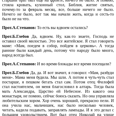
старший брат был еще на фронте, ничего не было. Я помню,
стояла кровать, кухонный стол, Библия, житие святых,
почему-то за февраль месяц, все, больше ничего не было.
Ничего не было, вот так мы начали жить, когда и сесть-то
было не на что.
Прот.А.Степанов:
То есть вы вдвоем остались?
Прот.Б.Глебов
Да, вдвоем. Ну, как-то знаете, Господь не
оставил своей милостью. Это все житейское. Я стал говорить
маме: «Мам, поедем в собор, пойдем в церковь». А тогда
ранние были каждый день, потому что народу было много,
народ всегда был.
Прот.А.Степанов:
И во время блокады все время посещали?
Прот.Б.Глебов
Да, да. И вот значит, я говорил: «Мам, разбуди
меня». Мама меня будила. Мы шли. А потом я чуть-чуть стал
постарше, я пешком бегать стал сам. Потом отец Филофей
стал настоятелем, он меня благословил в алтарь. Тогда была
мать Александра, Царство ей Небесное. Из какого она
монастыря, не помню, сейчас боюсь сказать. Но она управляла
любительским хором. Хор очень хороший, прекрасно пели. И
она учила нас, мальчишек, нас было несколько человек,
читать, кадила подавать, заправлять лампады. И я это делал с
большим удовольствием. Вот был отец Николай на улице