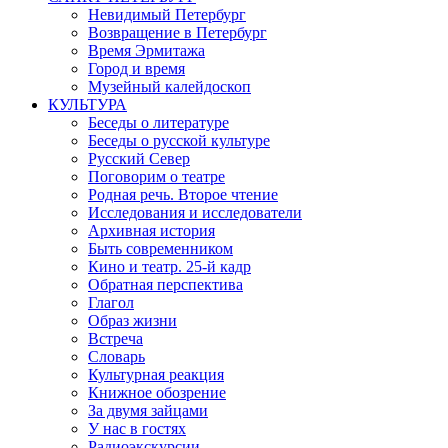
Невидимый Петербург
Возвращение в Петербург
Время Эрмитажа
Город и время
Музейный калейдоскоп
КУЛЬТУРА
Беседы о литературе
Беседы о русской культуре
Русский Север
Поговорим о театре
Родная речь. Второе чтение
Исследования и исследователи
Архивная история
Быть современником
Кино и театр. 25-й кадр
Обратная перспектива
Глагол
Образ жизни
Встреча
Словарь
Культурная реакция
Книжное обозрение
За двумя зайцами
У нас в гостях
Радиоэкскурсии