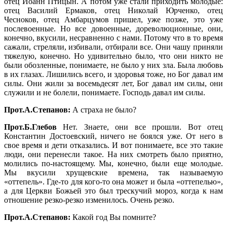
отец Иоанн Птицын. А потом уже стали приходить молодые:
отец Василий Ермаков, отец Николай Юрченко, отец
Чесноков, отец Амбарцумов пришел, уже позже, это уже
послевоенные. Но все довоенные, дореволюционные, они,
конечно, вкусили, несравненно с нами. Потому что в то время
сажали, стреляли, избивали, отбирали все. Они чашу приняли
тяжелую, конечно. Но удивительно было, что они никто не
были обозленные, понимаете, не было у них зла. Была любовь
в их глазах. Лишились всего, и здоровья тоже, но Бог давал им
силы. Они жили за восемьдесят лет, Бог давал им силы, они
служили и не болели, понимаете. Господь давал им силы.
Прот.А.Степанов:
А страха не было?
Прот.Б.Глебов
Нет. Знаете, они все прошли. Вот отец
Константин Достоевский, ничего не боялся уже. От него в
свое время и дети отказались. И вот понимаете, все это такие
люди, они перенесли такое. На них смотреть было приятно,
молились по-настоящему. Мы, конечно, были еще молодые.
Мы вкусили хрущевские времена, так называемую
«оттепель». Где-то для кого-то она может и была «оттепелью»,
а для Церкви Божьей это был трескучий мороз, когда к нам
отношение резко-резко изменилось. Очень резко.
Прот.А.Степанов:
Какой год Вы помните?