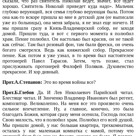
сказали, что раз святитель Николай ведет, значит, все будет
хорошо. Святитель Николай приведет куда надо». Мальчик
глубоко верующий, вся семья глубоко верующая была. Потом
она как-то вскоре пришла ко мне в детский дом (ее выписали
уже из больницы), она меня забрала, я не знал еще ничего. И
мы пришли сразу в Князь-Владимирский собор, не заходя
домой. Пришли туда, и вот с первого момента я полюбил
храм. Пение полюбил. Он настолько был красив, он не такой
как сейчас. Там был розовый фон, там были фрески, он очень
богато смотрелся. Ведь как княжеский собор. Прекрасное
пение. Как потом я уже узнал, в то время был настоятелем
протоиерей Павел Тарасов. Затем, чуть позже, стал
прислуживать протоиерей Филофей Поляков. Духовенство
прекрасное. И хор дивный.
Прот.А.Степанов:
Это во время войны все?
Прот.Б.Глебов
Да. И Лев Николаевич Парийский читал.
Блестяще читал. И Зинченко Владимир Иванович был регент,
композитор. Великолепно. На меня все это произвело очень
сильное впечатление. Ну, а главное, конечно, это была
благодать Божия, которая сразу меня осенила, Господь послал
Cвою милость, что я полюбил храм. Полюбил его всей душой.
Мы пришли домой, у нас большая квартира, трехкомнатная,
осталась у нас маленькая комнатка с мамой, потому что