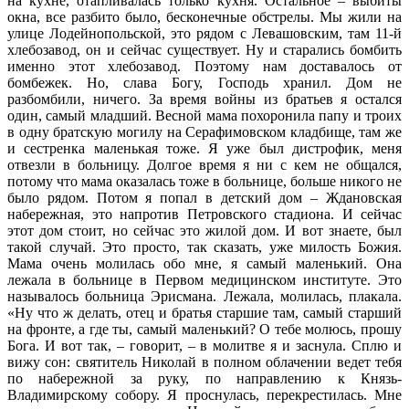
на кухне, отапливалась только кухня. Остальное – выбиты
окна, все разбито было, бесконечные обстрелы. Мы жили на
улице Лодейнопольской, это рядом с Левашовским, там 11-й
хлебозавод, он и сейчас существует. Ну и старались бомбить
именно этот хлебозавод. Поэтому нам доставалось от
бомбежек. Но, слава Богу, Господь хранил. Дом не
разбомбили, ничего. За время войны из братьев я остался
один, самый младший. Весной мама похоронила папу и троих
в одну братскую могилу на Серафимовском кладбище, там же
и сестренка маленькая тоже. Я уже был дистрофик, меня
отвезли в больницу. Долгое время я ни с кем не общался,
потому что мама оказалась тоже в больнице, больше никого не
было рядом. Потом я попал в детский дом – Ждановская
набережная, это напротив Петровского стадиона. И сейчас
этот дом стоит, но сейчас это жилой дом. И вот знаете, был
такой случай. Это просто, так сказать, уже милость Божия.
Мама очень молилась обо мне, я самый маленький. Она
лежала в больнице в Первом медицинском институте. Это
называлось больница Эрисмана. Лежала, молилась, плакала.
«Ну что ж делать, отец и братья старшие там, самый старший
на фронте, а где ты, самый маленький? О тебе молюсь, прошу
Бога. И вот так, – говорит, – в молитве я и заснула. Сплю и
вижу сон: святитель Николай в полном облачении ведет тебя
по набережной за руку, по направлению к Князь-
Владимирскому собору. Я проснулась, перекрестилась. Мне