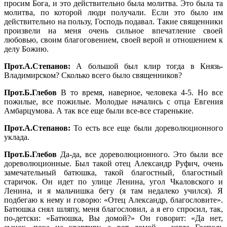
просим Бога, и это действительно была молитва. Это была та
молитва, по которой люди получали. Если это было им
действительно на пользу, Господь подавал. Такие священники
произвели на меня очень сильное впечатление своей
любовью, своим благоговением, своей верой и отношением к
делу Божию.
Прот.А.Степанов:
А большой был клир тогда в Князь-
Владимирском? Сколько всего было священников?
Прот.Б.Глебов
В то время, наверное, человека 4-5. Но все
пожилые, все пожилые. Молодые начались с отца Евгения
Амбарцумова. А так все еще были все-все старенькие.
Прот.А.Степанов:
То есть все еще были дореволюционного
уклада.
Прот.Б.Глебов
Да-да, все дореволюционного. Это были все
дореволюционные. Был такой отец Александр Руфич, очень
замечательный батюшка, такой благостный, благостный
старичок. Он идет по улице Ленина, угол Чкаловского и
Ленина, и я мальчишка бегу (я там недалеко учился). Я
подбегаю к нему и говорю: «Отец Александр, благословите».
Батюшка снял шляпу, меня благословил, а я его спросил, так,
по-детски: «Батюшка, Вы домой?» Он говорит: «Да нет,