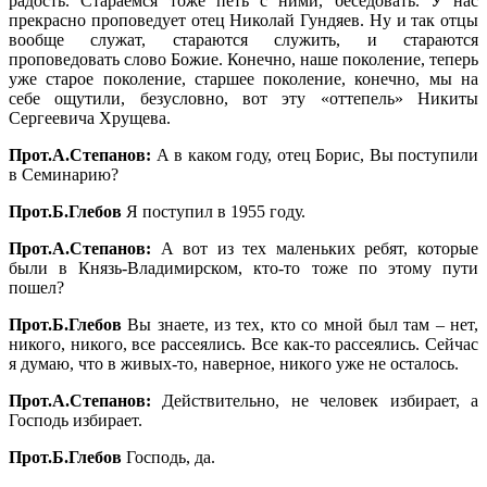
радость. Стараемся тоже петь с ними, беседовать. У нас
прекрасно проповедует отец Николай Гундяев. Ну и так отцы
вообще служат, стараются служить, и стараются
проповедовать слово Божие. Конечно, наше поколение, теперь
уже старое поколение, старшее поколение, конечно, мы на
себе ощутили, безусловно, вот эту «оттепель» Никиты
Сергеевича Хрущева.
Прот.А.Степанов:
А в каком году, отец Борис, Вы поступили
в Семинарию?
Прот.Б.Глебов
Я поступил в 1955 году.
Прот.А.Степанов:
А вот из тех маленьких ребят, которые
были в Князь-Владимирском, кто-то тоже по этому пути
пошел?
Прот.Б.Глебов
Вы знаете, из тех, кто со мной был там – нет,
никого, никого, все рассеялись. Все как-то рассеялись. Сейчас
я думаю, что в живых-то, наверное, никого уже не осталось.
Прот.А.Степанов:
Действительно, не человек избирает, а
Господь избирает.
Прот.Б.Глебов
Господь, да.