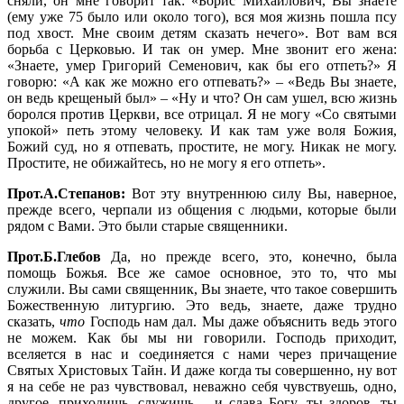
сняли, он мне говорит так: «Борис Михайлович, Вы знаете
(ему уже 75 было или около того), вся моя жизнь пошла псу
под хвост. Мне своим детям сказать нечего». Вот вам вся
борьба с Церковью. И так он умер. Мне звонит его жена:
«Знаете, умер Григорий Семенович, как бы его отпеть?» Я
говорю: «А как же можно его отпевать?» – «Ведь Вы знаете,
он ведь крещеный был» – «Ну и что? Он сам ушел, всю жизнь
боролся против Церкви, все отрицал. Я не могу «Со святыми
упокой» петь этому человеку. И как там уже воля Божия,
Божий суд, но я отпевать, простите, не могу. Никак не могу.
Простите, не обижайтесь, но не могу я его отпеть».
Прот.А.Степанов:
Вот эту внутреннюю силу Вы, наверное,
прежде всего, черпали из общения с людьми, которые были
рядом с Вами. Это были старые священники.
Прот.Б.Глебов
Да, но прежде всего, это, конечно, была
помощь Божья. Все же самое основное, это то, что мы
служили. Вы сами священник, Вы знаете, что такое совершить
Божественную литургию. Это ведь, знаете, даже трудно
сказать,
что
Господь нам дал. Мы даже объяснить ведь этого
не можем. Как бы мы ни говорили. Господь приходит,
вселяется в нас и соединяется с нами через причащение
Святых Христовых Тайн. И даже когда ты совершенно, ну вот
я на себе не раз чувствовал, неважно себя чувствуешь, одно,
другое, приходишь, служишь – и слава Богу, ты здоров, ты