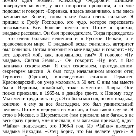
помню один момент. Александр Федорович Шишкин
повернулся ко всем, у всех попросил прощения, а ко мне
подошел и говорит: «Боренька, я здесь заканчиваю, а ты здесь
начинаешь». Знаете, слова такие были очень сильные. Я
пришел к Гробу Господню, это чудо, которое пересказать
невозможно. Все. Больше ничего нет. Потом я приехал,
владыке рассказал. Он был председателем. Тогда председатель
– это очень большая величина и в Русской Церкви, и в
православном мире. С владыкой везде считались, авторитет
был большой. Потом подходит ко мне владыка и говорит: «Ну
вот, дорогой мой, как, понравилось там?» Я говорю: «Ну,
владыка, Святая Земля…» Он говорит: «Ну, вот, я Вас
назначаю секретарем». Я стал секретарем, протодиаконом,
секретарем миссии. А был тогда начальником миссии отец
Гермоген (Орехов), впоследствии епископ Гермоген
Краснодарский, он умер молодым, в 50 лет. С ним мы вместе
были. Иероним, покойный, тоже наместник Лавры. Они
позже приехали, в 1965-м, в декабре где-то, к Новому году.
Мы вместе трудились тогда. Это была миссия, но вот владыка,
конечно, я ему за все благодарен, это был удивительный
человек. Потом я вернулся из миссии, и был такой случай. Я
стою в Москве, в Шереметьево (там прислали мне багаж, я не
весь сразу привез, мне прислали, я за багажом приехал), вдруг
«Чайка» подъезжает, это 1966-й год. Из «Чайки» выходит
владыка Никодим. «Отец Борис, что Вы делаете здесь?» Я