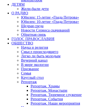
императоров
ДЕТЯМ
Жили-были дети
О РАДИО
Юбилеи: 15-летие «Града Петрова»
Юбилеи: 10-летие «Града Петрова»
Щедрая среда
Новости Сервиса скачиваний
Обратная связь
ГОЛОС ПРАВОСЛАВИЯ
ОБЩЕСТВО
Наука и религия
Смысл происходящего
Легко ли быть молодым
Вечерний канал
В мире экологии
Призвание
Семья
Круглый стол
Репортаж
Репортаж. Храмы
Репортаж. Монастыри
Репортаж. Тюремное служение
Репортаж. События
Репортаж. Наши мероприятия