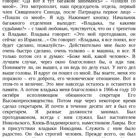
говорю: «Да вот я тут багажом занимаюсь» – «Пошли со
мной». Это митрополит, наш председатель отдела, первый
член Священного Синода, после Патриарха первое лицо –
«Пошли со мной». Я иду. Нажимает кнопку. Начальник
багажного отделения выходит: «Владыка, ты какими
судьбами?» – с такой любовью, чувствуется, что он с трепетом
к Владыке. Владыка говорит: «Это мой протодиакон, он
сейчас из Израиля…» Он говорит: «Владыка, я все понял, все
будет сделано, пожалуйста». Действительно мне было все
очень быстро сделано, очень толково – и машина, и все. Я
только потом сел и думаю: «Боже мой, какой человек». В
лучшем случае, через окно благословил бы, и иди там.
Понимаете ли, он вышел, а он ведь по делу ехал. У него дел
выше головы. И вдруг он пошел со мной. Вы знаете, меня это
поразило – его доброта, его человеческое отношение. Вот в
этом-то и величие. Это мне навсегда осталось и останется в
памяти. А потом владыка меня благословил в 1966-м году 10
октября исполняющим обязанности секретаря Его
Высокопреосвященства. Потом еще через некоторое время
сделал секретарем. И почти в течение десяти лет я был его
секретарем. Я разные должности занимал. Был
протодиаконом, всегда с ним служил. Был настоятелем
Никольского, Князь-Владимирского, наместником Лавры. Все
в присутствии владыки Никодима. Служить с ним было
радостно. Он был строгий человек. Прежде всего, он был