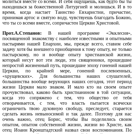
молиться вместе со всеми. И себя ощущаешь, как будто бы ты
находишься за божественной Литургией и молишься. И в то
время, когда настает Таинство Евхаристии, причастие,
принимая артос и святую воду, чувствуешь благодать Божию,
что ты со всеми вместе, сопричастен Церкви Христовой.
Прот.А.Степанов:
В нашей программе «Экклесия»,
посвященной знакомству с наиболее известными и опытными
пастырями нашей Епархии, мы, прежде всего, ставим себе
задачу хотя бы внешнего приобщения к тому опыту, не только
пастырскому, но и вообще опыту христианской жизни,
который несут вот эти люди, эти священники, прошедшие
непростой жизненный путь, прошедшие эпоху гонений нашей
Церкви, по крайней мере, гонений послевоенных,
«хрущевских». Для большинства наших слушателей,
большинства вообще верующих наших сегодня, этот период
жизни Церкви мало знаком. И мало кто на своем опыте
прочувствовал, каково быть христианином в той ситуации,
когда это сопряжено с тем, что общество от тебя
отворачивается, с тем, что власть пытается всячески
ограничить твою духовную свободу, преследует, старается
сделать жизнь невыносимой и так далее. Поэтому для нас
очень важно, отец Борис, чтобы Вы поделились своим
опытом, опытом собственной жизни, жизни во Христе, как
отец Иоанн Кронштадтский назвал свои воспоминания. По