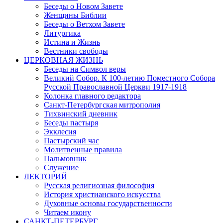
Беседы о Новом Завете
Женщины Библии
Беседы о Ветхом Завете
Литургика
Истина и Жизнь
Вестники свободы
ЦЕРКОВНАЯ ЖИЗНЬ
Беседы на Символ веры
Великий Собор. К 100-летию Поместного Собора
Русской Православной Церкви 1917-1918
Колонка главного редактора
Санкт-Петербургская митрополия
Тихвинский дневник
Беседы пастыря
Экклесия
Пастырский час
Молитвенные правила
Пальмовник
Служение
ЛЕКТОРИЙ
Русская религиозная философия
История христианского искусства
Духовные основы государственности
Читаем икону
САНКТ-ПЕТЕРБУРГ