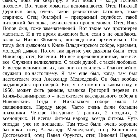
сынок, пока на квартиру, а вот домой – когда Господь
позовет». Вот такие моменты вспоминаются. Отец Николай
Дерицын был, очень такой ревностный батюшка, тоже
старичок. Отец Филофей – прекрасный службист, такой
питерский батюшка, великолепно проповедовал. Отец Илья
Попов был, тоже замечательный. Вот такие все протоиереи
маститые. И в то время дьяконом был, если я не ошибаюсь,
владыка Никон Фомичев, впоследствии архиепископ. Он
тогда был дьяконом в Князь-Владимирском соборе, красавец,
молодой дьякон. Потом там другие уже дьяконы были: отец
Никифор, отец Евгений. Но все дореволюционные, все-все-
все. Служили великолепно. С такой душой, с такой любовью.
Я всегда вспоминаю их, как они относились – благоговейно,
служили по-настоящему. Я там еще был, когда там был
настоятелем отец Александр Медведский. Он был вообще
выдающийся протоиерей. Его, я не помню в каком году, в
1950, может быть раньше, владыка Григорий перевел из
Князь-Владимирского – настоятелем кафедрального собора в
Никольский. Тогда в Никольском соборе было 12
священников. Народу море. Часто очень были большие
праздники. Четыре Литургии: 2 ранних, 2 поздних, 2
всенощных. И всегда битком народу, всегда битком. Чуть
опоздал, уже не попадешь. Там тоже были очень хорошие
батюшки: отец Александр Медведский, отец Константин
Достоевский, отец Павел Фруктов, отец Николай Наумов,