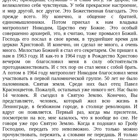
великолепно себя чувствуешь. У тебя прекрасное настроение,
и мир другой, все другое. Это Божественная благодать. Это
прежде всего. Ну конечно, и общение с братией,
единомышленники. Потом приехал к нам владыка
митрополит Никодим, Царство ему Божие. Это особый
совершенно архиерей, это, я считаю, тоже промысел Божий.
Господь его послал в свое время, в труднейшее время для
церкви Христовой. И конечно, он сделал не много, а очень
много. Милостью Божией я стал его секретарем. Он пришел к
нам в 1963 году. И как-то в 1964 году в Рождество Христово
вечером он благословил меня в силу обстоятельств
протодиаконствовать. И с тех пор он стал меня с собой брать.
А потом в 1964 году митрополит Никодим благословил меня
участвовать в первой паломнической группе. 50 лет не было
паломников. Святая земля. Среди них был отец Павел
Красноцветов. Пожалуй, остальных уже никого нет. Нас было
14 человек. Я съездил в Святую Землю. Конечно, Вы
представляете, человек, который жил всю жизнь в
Ленинграде, в безбожном городе, в столице революции. И
вдруг он появляется. Первый раз, когда мы прилетели,
посмотрели на все, мне казалось, что я вообще во сне. Не
говоря уже про Святую Землю. Когда я подошел ко Гробу
Господню, передать это невозможно. Это только можно
прочувствовать, пережить, а словами не передашь. Я только