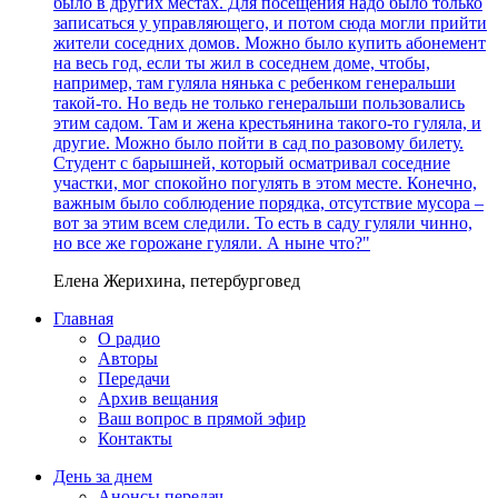
было в других местах. Для посещения надо было только
записаться у управляющего, и потом сюда могли прийти
жители соседних домов. Можно было купить абонемент
на весь год, если ты жил в соседнем доме, чтобы,
например, там гуляла нянька с ребенком генеральши
такой-то. Но ведь не только генеральши пользовались
этим садом. Там и жена крестьянина такого-то гуляла, и
другие. Можно было пойти в сад по разовому билету.
Студент с барышней, который осматривал соседние
участки, мог спокойно погулять в этом месте. Конечно,
важным было соблюдение порядка, отсутствие мусора –
вот за этим всем следили. То есть в саду гуляли чинно,
но все же горожане гуляли. А ныне что?"
Елена Жерихина, петербурговед
Главная
О радио
Авторы
Передачи
Архив вещания
Ваш вопрос в прямой эфир
Контакты
День за днем
Анонсы передач