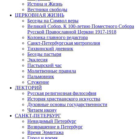
Истина и Жизнь
Вестники свободы
ЦЕРКОВНАЯ ЖИЗНЬ
Беседы на Символ веры
Великий Собор. К 100-летию Поместного Собора
Русской Православной Церкви 1917-1918
Колонка главного редактора
Санкт-Петербургская митрополия
Тихвинский дневник
Беседы пастыря
Экклесия
Пастырский час
Молитвенные правила
Пальмовник
Служение
ЛЕКТОРИЙ
Русская религиозная философия
История христианского искусства
Духовные основы государственности
Читаем икону
САНКТ-ПЕТЕРБУРГ
Невидимый Петербург
Возвращение в Петербург
Время Эрмитажа
Город и время