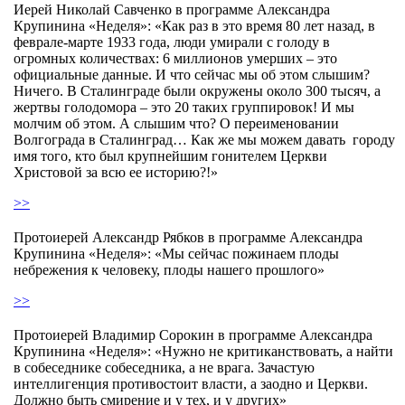
Иерей Николай Савченко в программе Александра
Крупинина «Неделя»: «Как раз в это время 80 лет назад, в
феврале-марте 1933 года, люди умирали с голоду в
огромных количествах: 6 миллионов умерших – это
официальные данные. И что сейчас мы об этом слышим?
Ничего. В Сталинграде были окружены около 300 тысяч, а
жертвы голодомора – это 20 таких группировок! И мы
молчим об этом. А слышим что? О переименовании
Волгограда в Сталинград… Как же мы можем давать городу
имя того, кто был крупнейшим гонителем Церкви
Христовой за всю ее историю?!»
>>
Протоиерей Александр Рябков в программе Александра
Крупинина «Неделя»: «Мы сейчас пожинаем плоды
небрежения к человеку, плоды нашего прошлого»
>>
Протоиерей Владимир Сорокин в программе Александра
Крупинина «Неделя»: «Нужно не критиканствовать, а найти
в собеседнике собеседника, а не врага. Зачастую
интеллигенция противостоит власти, а заодно и Церкви.
Должно быть смирение и у тех, и у других»