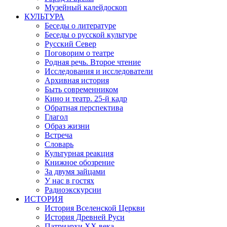
Музейный калейдоскоп
КУЛЬТУРА
Беседы о литературе
Беседы о русской культуре
Русский Север
Поговорим о театре
Родная речь. Второе чтение
Исследования и исследователи
Архивная история
Быть современником
Кино и театр. 25-й кадр
Обратная перспектива
Глагол
Образ жизни
Встреча
Словарь
Культурная реакция
Книжное обозрение
За двумя зайцами
У нас в гостях
Радиоэкскурсии
ИСТОРИЯ
История Вселенской Церкви
История Древней Руси
Патриархи XX века