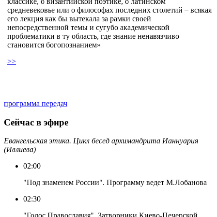
классике, о византийской поэтике, о латинском
средневековье или о философах последних столетий – всякая
его лекция как бы вытекала за рамки своей
непосредственной темы и сугубо академической
проблематики в ту область, где знание ненавязчиво
становится богопознанием»
>>
программа передач
Сейчас в эфире
Евангельская этика. Цикл бесед архимандрита Ианнуария
(Ивлиева)
02:00
"Под знаменем России". Программу ведет М.Лобанова
02:30
"Голос Православия". Затворники Киево-Печерской