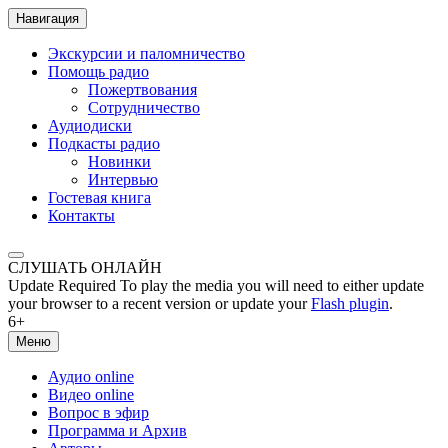
Навигация
Экскурсии и паломничество
Помощь радио
Пожертвования
Сотрудничество
Аудиодиски
Подкасты радио
Новинки
Интервью
Гостевая книга
Контакты
СЛУШАТЬ ОНЛАЙН
Update Required
To play the media you will need to either update
your browser to a recent version or update your
Flash plugin
.
6+
Меню
Аудио online
Видео online
Вопрос в эфир
Программа и Архив