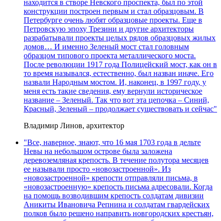
находится в створе Невского проспекта, был по этой
конструкции построен первым и стал образцовым. В
Петербурге очень любят образцовые проекты. Еще в
Петровскую эпоху Трезини и другие архитекторы
разрабатывали проекты целых рядов образцовых жилых
домов… И именно Зеленый мост стал головным
образцом типового проекта металлического моста.
После революции 1917 года Полицейский мост, как он в
то время назывался, естественно, был назван иначе. Его
назвали Народным мостом. И, наконец, в 1997 году, у
меня есть такие сведения, ему вернули историческое
название – Зеленый. Так что вот эта цепочка – Синий,
Красный, Зеленый – продолжает существовать и сейчас"
Владимир Линов, архитектор
"Все, наверное, знают, что 16 мая 1703 года в дельте
Невы на небольшом острове была заложена
деревоземляная крепость. В течение полутора месяцев
ее называли просто «новозастроенной». Из
«новозастроенной» крепости отправляли письма, в
«новозастроенную» крепость письма адресовали. Когда
на помощь возводившим крепость солдатам дивизии
Аникиты Ивановича Репнина и солдатам гвардейских
полков было решено направить новгородских крестьян,