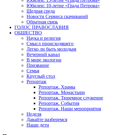
Юбилеи: 15-летие «Града Петрова»
Юбилеи: 10-летие «Града Петрова»
Щедрая среда
Новости Сервиса скачиваний
Обратная связь
ГОЛОС ПРАВОСЛАВИЯ
ОБЩЕСТВО
Наука и религия
Смысл происходящего
Легко ли быть молодым
Вечерний канал
В мире экологии
Призвание
Семья
Круглый стол
Репортаж
Репортаж. Храмы
Репортаж. Монастыри
Репортаж. Тюремное служение
Репортаж. События
Репортаж. Наши мероприятия
Неделя
Давайте разберемся
Наши дети