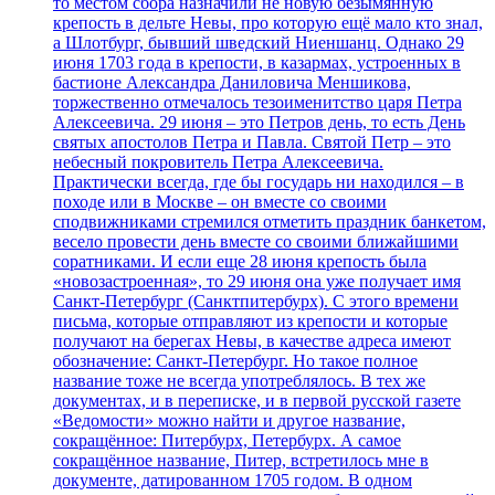
то местом сбора назначили не новую безымянную
крепость в дельте Невы, про которую ещё мало кто знал,
а Шлотбург, бывший шведский Ниеншанц. Однако 29
июня 1703 года в крепости, в казармах, устроенных в
бастионе Александра Даниловича Меншикова,
торжественно отмечалось тезоименитство царя Петра
Алексеевича. 29 июня – это Петров день, то есть День
святых апостолов Петра и Павла. Святой Петр – это
небесный покровитель Петра Алексеевича.
Практически всегда, где бы государь ни находился – в
походе или в Москве – он вместе со своими
сподвижниками стремился отметить праздник банкетом,
весело провести день вместе со своими ближайшими
соратниками. И если еще 28 июня крепость была
«новозастроенная», то 29 июня она уже получает имя
Санкт-Петербург (Санктпитербурх). С этого времени
письма, которые отправляют из крепости и которые
получают на берегах Невы, в качестве адреса имеют
обозначение: Санкт-Петербург. Но такое полное
название тоже не всегда употреблялось. В тех же
документах, и в переписке, и в первой русской газете
«Ведомости» можно найти и другое название,
сокращённое: Питербурх, Петербурх. А самое
сокращённое название, Питер, встретилось мне в
документе, датированном 1705 годом. В одном