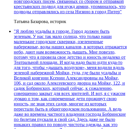
новгородских писем, связанных со сбором и отправкой
крестьянских подвод для нужд армии, упоминалось, что
подводы отправлялись из села Низино в город Питер"
Татьяна Базарова, историк
"Я люблю усадьбы в городе. Город должен быть
зеленым. У нас так мало солнца, что только наши
маленькие городские скверики, озелененные
набережные, воды наших каналов, в которых отражается
небо, дают нам возможность дышать. Мне повезло,
потому что я провела свое детство и юность недалеко от
Театральной площади. И когда надо было идти куда-то
для того, чтобы «дышать воздухом», меня водили вдоль
зеленой набережной Мойки, туда, где были усадьбы и
Великой княгини Ксении Александровны на Мойке,
106, и сад около Алексеевского дворца на Мойке, 122, и
садик Бобринских, который сейчас, к сожалению,
совершенно закрыт для всех зрителей. И вот, я с ужасом
думаю о том, как современные дети проживут свою
юность, не зная этих садов, многие из которых
перестали быть в общегородском пользовании. А ведь
даже во времена частного владения господа Бобринские
по билетам пускали в свой сад. Здесь даже не было
никаких правил по поводу чистоты одежды, как это