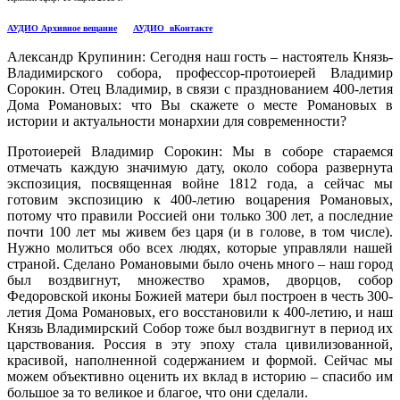
АУДИО Архивное вещание
АУДИО вКонтакте
Александр Крупинин: Сегодня наш гость – настоятель Князь-
Владимирского собора, профессор-протоиерей Владимир
Сорокин. Отец Владимир, в связи с празднованием 400-летия
Дома Романовых: что Вы скажете о месте Романовых в
истории и актуальности монархии для современности?
Протоиерей Владимир Сорокин: Мы в соборе стараемся
отмечать каждую значимую дату, около собора развернута
экспозиция, посвященная войне 1812 года, а сейчас мы
готовим экспозицию к 400-летию воцарения Романовых,
потому что правили Россией они только 300 лет, а последние
почти 100 лет мы живем без царя (и в голове, в том числе).
Нужно молиться обо всех людях, которые управляли нашей
страной. Сделано Романовыми было очень много – наш город
был воздвигнут, множество храмов, дворцов, собор
Федоровской иконы Божией матери был построен в честь 300-
летия Дома Романовых, его восстановили к 400-летию, и наш
Князь Владимирский Собор тоже был воздвигнут в период их
царствования. Россия в эту эпоху стала цивилизованной,
красивой, наполненной содержанием и формой. Сейчас мы
можем объективно оценить их вклад в историю – спасибо им
большое за то великое и благое, что они сделали.