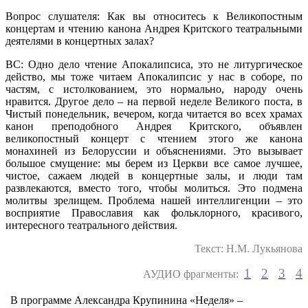
Вопрос слушателя: Как вы относитесь к Великопостным
концертам и чтению канона Андрея Критского театральными
деятелями в концертных залах?
ВС: Одно дело чтение Апокалипсиса, это не литургическое
действо, мы тоже читаем Апокалипсис у нас в соборе, по
частям, с истолкованием, это нормально, народу очень
нравится. Другое дело – на первой неделе Великого поста, в
Чистый понедельник, вечером, когда читается во всех храмах
канон преподобного Андрея Критского, объявлен
великопостный концерт с чтением этого же канона
монахиней из Белоруссии и объяснениями. Это вызывает
большое смущение: мы берем из Церкви все самое лучшее,
чистое, сажаем людей в концертные залы, и люди там
развлекаются, вместо того, чтобы молиться. Это подмена
молитвы зрелищем. Проблема нашей интеллигенции – это
восприятие Православия как фольклорного, красивого,
интересного театрального действия.
Текст: Н.М. Лукьянова
1
2
3
4
АУДИО фрагменты:
В программе Александра Крупинина «Неделя» –