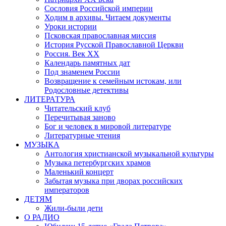
Сословия Российской империи
Ходим в архивы. Читаем документы
Уроки истории
Псковская православная миссия
История Русской Православной Церкви
Россия. Век ХХ
Календарь памятных дат
Под знаменем России
Возвращение к семейным истокам, или
Родословные детективы
ЛИТЕРАТУРА
Читательский клуб
Перечитывая заново
Бог и человек в мировой литературе
Литературные чтения
МУЗЫКА
Антология христианской музыкальной культуры
Музыка петербургских храмов
Маленький концерт
Забытая музыка при дворах российских
императоров
ДЕТЯМ
Жили-были дети
О РАДИО