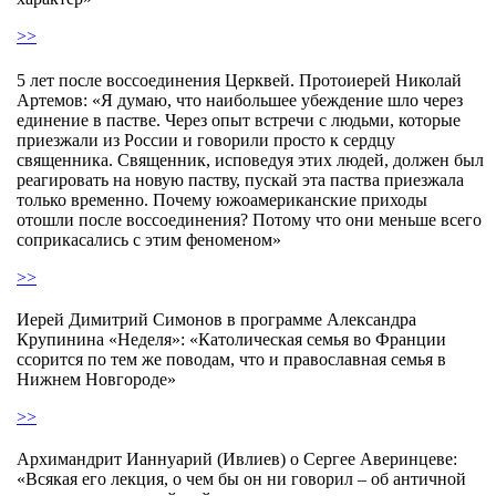
>>
5 лет после воссоединения Церквей. Протоиерей Николай
Артемов: «Я думаю, что наибольшее убеждение шло через
единение в пастве. Через опыт встречи с людьми, которые
приезжали из России и говорили просто к сердцу
священника. Священник, исповедуя этих людей, должен был
реагировать на новую паству, пускай эта паства приезжала
только временно. Почему южоамериканские приходы
отошли после воссоединения? Потому что они меньше всего
соприкасались с этим феноменом»
>>
Иерей Димитрий Симонов в программе Александра
Крупинина «Неделя»: «Католическая семья во Франции
ссорится по тем же поводам, что и православная семья в
Нижнем Новгороде»
>>
Архимандрит Ианнуарий (Ивлиев) о Сергее Аверинцеве:
«Всякая его лекция, о чем бы он ни говорил – об античной