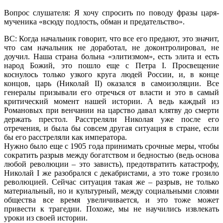
Вопрос слушателя: Я хочу спросить по поводу фразы царя-
мученика «всюду подлость, обман и предательство».
ВС: Когда начальник говорит, что все его предают, это значит,
что сам начальник не доработал, не доконтролировал, не
доучил. Наша страна больна «элитизмом», есть элита и есть
народ Божий, это пошло еще с Петра I. Просвещение
коснулось только узкого круга людей России, и, в конце
концов, царь (Николай II) оказался в самоизоляции. Все
генералы призывали его отречься от власти и это в самый
критический момент нашей истории. А ведь каждый из
Романовых при венчании на царство давал клятву до смерти
держать престол. Расстреляли Николая уже после его
отречения, и была бы совсем другая ситуация в стране, если
бы его расстреляли как императора.
Нужно было еще с 1905 года принимать срочные меры, чтобы
сократить разрыв между богатством и бедностью (ведь основа
любой революции – это зависть), предотвратить катастрофу,
Николай I же разобрался с декабристами, а это тоже грозило
революцией. Сейчас ситуация такая же – разрыв, не только
материальный, но и культурный, между социальными слоями
общества все время увеличивается, и это тоже может
привести к трагедии. Похоже, мы не научились извлекать
уроки из своей истории.