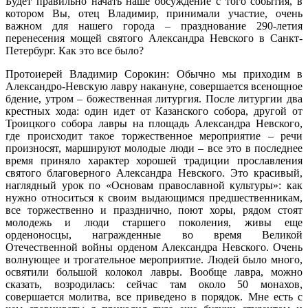
Будет правильно начать наше обсуждение с того события, в
котором Вы, отец Владимир, принимали участие, очень
важном для нашего города – празднование 290-летия
перенесения мощей святого Александра Невского в Санкт-
Петербург. Как это все было?
Протоиерей Владимир Сорокин: Обычно мы приходим в
Александро-Невскую лавру накануне, совершается всенощное
бдение, утром – божественная литургия. После литургии два
крестных хода: один идет от Казанского собора, другой от
Троицкого собора лавры на площадь Александра Невского,
где происходит такое торжественное мероприятие – речи
произносят, маршируют молодые люди – все это в последнее
время приняло характер хорошей традиции прославления
святого благоверного Александра Невского. Это красивый,
наглядный урок по «Основам православной культуры»: как
нужно относиться к своим выдающимся предшественникам,
все торжественно и празднично, поют хоры, рядом стоят
молодежь и люди старшего поколения, живы еще
орденоносцы, награжденные во время Великой
Отечественной войны орденом Александра Невского. Очень
волнующее и трогательное мероприятие. Людей было много,
освятили большой колокол лавры. Вообще лавра, можно
сказать, возродилась: сейчас там около 50 монахов,
совершается молитва, все приведено в порядок. Мне есть с