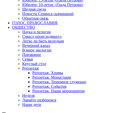
Юбилеи: 15-летие «Града Петрова»
Юбилеи: 10-летие «Града Петрова»
Щедрая среда
Новости Сервиса скачиваний
Обратная связь
ГОЛОС ПРАВОСЛАВИЯ
ОБЩЕСТВО
Наука и религия
Смысл происходящего
Легко ли быть молодым
Вечерний канал
В мире экологии
Призвание
Семья
Круглый стол
Репортаж
Репортаж. Храмы
Репортаж. Монастыри
Репортаж. Тюремное служение
Репортаж. События
Репортаж. Наши мероприятия
Неделя
Давайте разберемся
Наши дети