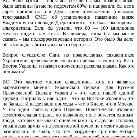
ВС: Если захотят – поставят. И если бы мы, православные,
были активны (а нас по подсчетам 80%) и направили бы все в
адрес президента или Думы свои предложения (письмом,
телеграммой, СМС) об установлении памятника князю
Владимиру на площади Дзержинского, это была бы хорошая
альтернатива. Если бы узнали, что 80 — 100 миллионов
желают видеть там князя Владимира, тогда бы мы могли
сказать – мы подкорректировали историю! Это было бы дело,
об этом надо заботиться и за это бороться.
Вопрос слушателя: Один из православных священников
Украинской православной епархии призвал к единству Юго-
Восток Украины и назвал ополченцев раскольниками. Как это
понимать?
ВС: Это частное мнение священника, хотя он является
выразителем мнения Украинской Церкви. Для Русской
Православной Церкви Украина – это часть нашей единой
Церкви, Патриарх у нас один – что на Востоке Украины, что
на Западе. И везде наши приходы – что в Киеве, что в Москве.
У нас одни святые, одна Церковь. Политически Украина
самостоятельная страна, но церковное поле остается единым.
Люди, которых называют ополченцами и, с другой стороны,
украинская армия – на религиозной почве не имеют каких-то
разногласий. Я знаю, что там разрушено три или четыре
храма, но сказать, что там какой-то архиерей или священник