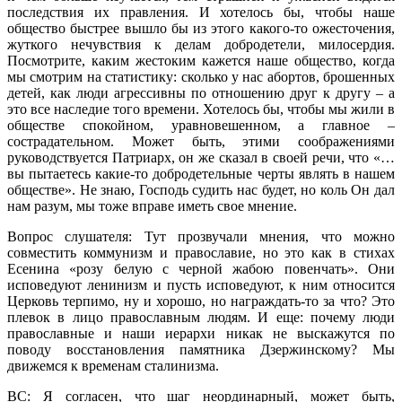
последствия их правления. И хотелось бы, чтобы наше
общество быстрее вышло бы из этого какого-то ожесточения,
жуткого нечувствия к делам добродетели, милосердия.
Посмотрите, каким жестоким кажется наше общество, когда
мы смотрим на статистику: сколько у нас абортов, брошенных
детей, как люди агрессивны по отношению друг к другу – а
это все наследие того времени. Хотелось бы, чтобы мы жили в
обществе спокойном, уравновешенном, а главное –
сострадательном. Может быть, этими соображениями
руководствуется Патриарх, он же сказал в своей речи, что «…
вы пытаетесь какие-то добродетельные черты являть в нашем
обществе». Не знаю, Господь судить нас будет, но коль Он дал
нам разум, мы тоже вправе иметь свое мнение.
Вопрос слушателя: Тут прозвучали мнения, что можно
совместить коммунизм и православие, но это как в стихах
Есенина «розу белую с черной жабою повенчать». Они
исповедуют ленинизм и пусть исповедуют, к ним относится
Церковь терпимо, ну и хорошо, но награждать-то за что? Это
плевок в лицо православным людям. И еще: почему люди
православные и наши иерархи никак не выскажутся по
поводу восстановления памятника Дзержинскому? Мы
движемся к временам сталинизма.
ВС: Я согласен, что шаг неординарный, может быть,