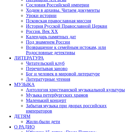
Сословия Российской империи
Ходим в архивы. Читаем документы
Уроки истории
Псковская православная миссия
История Русской Православной Церкви
Россия. Век ХХ
Календарь памятных дат
Под знаменем России
Возвращение к семейным истокам, или
Родословные детективы
ЛИТЕРАТУРА
Читательский клуб
Перечитывая заново
Бог и человек в мировой литературе
Литературные чтения
МУЗЫКА
Антология христианской музыкальной культуры
Музыка петербургских храмов
Маленький концерт
Забытая музыка при дворах российских
императоров
ДЕТЯМ
Жили-были дети
О РАДИО