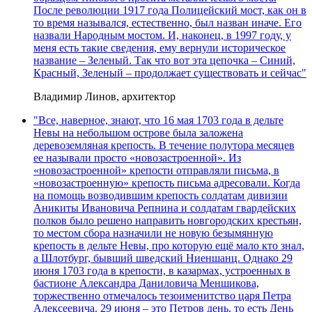
После революции 1917 года Полицейский мост, как он в
то время назывался, естественно, был назван иначе. Его
назвали Народным мостом. И, наконец, в 1997 году, у
меня есть такие сведения, ему вернули историческое
название – Зеленый. Так что вот эта цепочка – Синий,
Красный, Зеленый – продолжает существовать и сейчас"
Владимир Линов, архитектор
"Все, наверное, знают, что 16 мая 1703 года в дельте
Невы на небольшом острове была заложена
деревоземляная крепость. В течение полутора месяцев
ее называли просто «новозастроенной». Из
«новозастроенной» крепости отправляли письма, в
«новозастроенную» крепость письма адресовали. Когда
на помощь возводившим крепость солдатам дивизии
Аникиты Ивановича Репнина и солдатам гвардейских
полков было решено направить новгородских крестьян,
то местом сбора назначили не новую безымянную
крепость в дельте Невы, про которую ещё мало кто знал,
а Шлотбург, бывший шведский Ниеншанц. Однако 29
июня 1703 года в крепости, в казармах, устроенных в
бастионе Александра Даниловича Меншикова,
торжественно отмечалось тезоименитство царя Петра
Алексеевича. 29 июня – это Петров день, то есть День