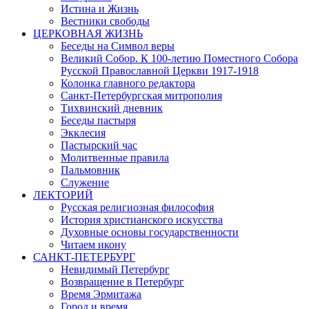
Истина и Жизнь
Вестники свободы
ЦЕРКОВНАЯ ЖИЗНЬ
Беседы на Символ веры
Великий Собор. К 100-летию Поместного Собора
Русской Православной Церкви 1917-1918
Колонка главного редактора
Санкт-Петербургская митрополия
Тихвинский дневник
Беседы пастыря
Экклесия
Пастырский час
Молитвенные правила
Пальмовник
Служение
ЛЕКТОРИЙ
Русская религиозная философия
История христианского искусства
Духовные основы государственности
Читаем икону
САНКТ-ПЕТЕРБУРГ
Невидимый Петербург
Возвращение в Петербург
Время Эрмитажа
Город и время