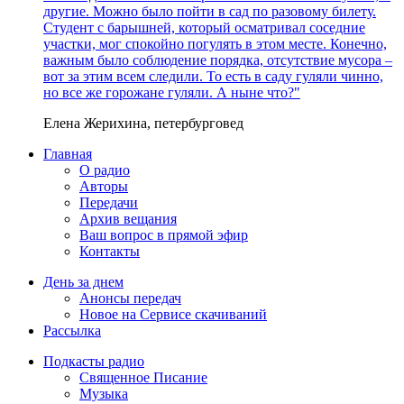
другие. Можно было пойти в сад по разовому билету.
Студент с барышней, который осматривал соседние
участки, мог спокойно погулять в этом месте. Конечно,
важным было соблюдение порядка, отсутствие мусора –
вот за этим всем следили. То есть в саду гуляли чинно,
но все же горожане гуляли. А ныне что?"
Елена Жерихина, петербурговед
Главная
О радио
Авторы
Передачи
Архив вещания
Ваш вопрос в прямой эфир
Контакты
День за днем
Анонсы передач
Новое на Сервисе скачиваний
Рассылка
Подкасты радио
Священное Писание
Музыка