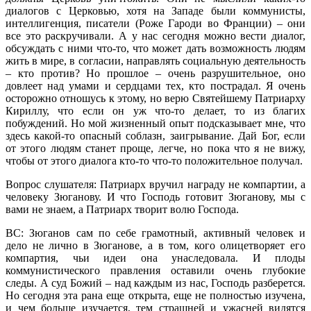
диалогов с Церковью, хотя на Западе были коммунисты,
интеллигенция, писатели (Роже Гароди во Франции) – они
все это раскручивали. А у нас сегодня можно вести диалог,
обсуждать с ними что-то, что может дать возможность людям
жить в мире, в согласии, направлять социальную деятельность
– кто против? Но прошлое – очень разрушительное, оно
довлеет над умами и сердцами тех, кто пострадал. Я очень
осторожно отношусь к этому, но верю Святейшему Патриарху
Кириллу, что если он уж что-то делает, то из благих
побуждений. Но мой жизненный опыт подсказывает мне, что
здесь какой-то опасный соблазн, заигрывание. Дай Бог, если
от этого людям станет проще, легче, но пока что я не вижу,
чтобы от этого диалога кто-то что-то положительное получал.
Вопрос слушателя: Патриарх вручил награду не компартии, а
человеку Зюганову. И что Господь готовит Зюганову, мы с
вами не знаем, а Патриарх творит волю Господа.
ВС: Зюганов сам по себе грамотный, активный человек и
дело не лично в Зюганове, а в том, кого олицетворяет его
компартия, чьи идеи она унаследовала. И плоды
коммунистического правления оставили очень глубокие
следы. А суд Божий – над каждым из нас, Господь разберется.
Но сегодня эта рана еще открыта, еще не полностью изучена,
и чем больше изучается, тем страшней и ужасней видятся