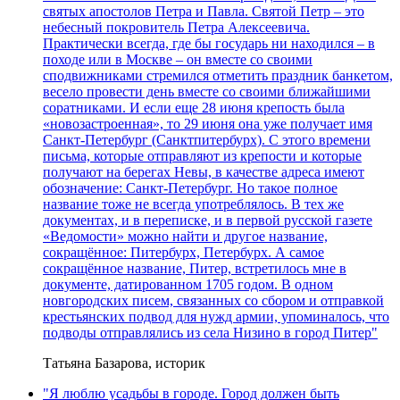
святых апостолов Петра и Павла. Святой Петр – это
небесный покровитель Петра Алексеевича.
Практически всегда, где бы государь ни находился – в
походе или в Москве – он вместе со своими
сподвижниками стремился отметить праздник банкетом,
весело провести день вместе со своими ближайшими
соратниками. И если еще 28 июня крепость была
«новозастроенная», то 29 июня она уже получает имя
Санкт-Петербург (Санктпитербурх). С этого времени
письма, которые отправляют из крепости и которые
получают на берегах Невы, в качестве адреса имеют
обозначение: Санкт-Петербург. Но такое полное
название тоже не всегда употреблялось. В тех же
документах, и в переписке, и в первой русской газете
«Ведомости» можно найти и другое название,
сокращённое: Питербурх, Петербурх. А самое
сокращённое название, Питер, встретилось мне в
документе, датированном 1705 годом. В одном
новгородских писем, связанных со сбором и отправкой
крестьянских подвод для нужд армии, упоминалось, что
подводы отправлялись из села Низино в город Питер"
Татьяна Базарова, историк
"Я люблю усадьбы в городе. Город должен быть