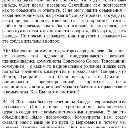
нибудь, будет время, наверное, Святейший сам постарается
как-то объяснить и ответить. Я не могу найти объяснения –
какая необходимость награждать? Дискутировать, обсуждать,
вести диалог, спорить, взвешивать – я сторонник этого с
любым человеком, каких бы он взглядов не держался, все
равно нужно искать возможности говорить, обсуждать, делать
выводы. Но почему награждать (один другого награждает) –
это соблазнительный вопрос.
АК: Нынешние коммунисты, которых представляет Зюганов,
не совсем той идеологии придерживаются, которой
придерживались коммунисты Советского Союза. Теперешний
коммунизм – с каким-то национальным уклоном и даже есть
попытка соединить коммунизм и православие. Говорят, что
Ленин, Троцкий – это были враги, а вот Сталин –
национально ориентированный, проходит такая
сталинистская линия, которой можно объединить православие
и коммунизм. Как Вы на это смотрите?
ВС: В 70-х годах было увлечение на Западе – еврокоммунизм
называлось. Они пытались христианство, католическую
церковь соединить с коммунистическими идеалами. У нас это
объединение было невозможно. Коммунисты нам сразу
сказали: нам с вами не по пути (с Церковью) и потому мы
должны Церковь уничтожить. Они не мыслили каких-то