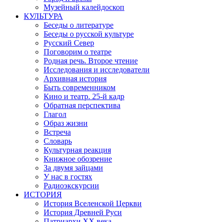
Музейный калейдоскоп
КУЛЬТУРА
Беседы о литературе
Беседы о русской культуре
Русский Север
Поговорим о театре
Родная речь. Второе чтение
Исследования и исследователи
Архивная история
Быть современником
Кино и театр. 25-й кадр
Обратная перспектива
Глагол
Образ жизни
Встреча
Словарь
Культурная реакция
Книжное обозрение
За двумя зайцами
У нас в гостях
Радиоэкскурсии
ИСТОРИЯ
История Вселенской Церкви
История Древней Руси
Патриархи XX века