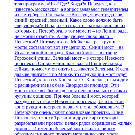
телепрограмме «Что? Где? Когда?» Передача, как
известно, московская, а вопрос задавался телезрителем
из Петербурга. Он сказал: «Вот существует ряд слов:
синий, красный, зеленый. Какое слово должно быть
следующим?» И надо сказать, что знатоки, многие из
которых из Петербурга, в тот момент – из Ленинграда,
не смогли ответить. А следующее слово было –
Певческий! Потому что на Мойке как раз крупные
мосты составляют вот эту цепочку: Синий мост – на
Исаакиевской площади, Красный мост – в створе
Гороховой улицы, Зеленый мост – в створе Невского
проспекта. Он временно назывался Полицейским, а
сейчас, по-моему, он опять называется Зеленым. И если
дальше двигаться по Мойке, то следующий мост будет
Певческий, как раз у Капеллы. От Капеллы, с выходом,
с расширением как бы к Дворцовой площади. Эти
мосты тоже все были сделаны первоначально из таких
чугунных ящиков. Причем Зеленый мост, который
находится в створе Невского проспекта, был по этой
конструкции построен первым и стал образцовым. В
Петербурге очень любят образцовые проекты. Еще в
Петровскую эпоху Трезини и другие архитекторы
разрабатывали проекты целых рядов образцовых жилых
домов… И именно Зеленый мост стал головным
образцом типового проекта металлического моста.