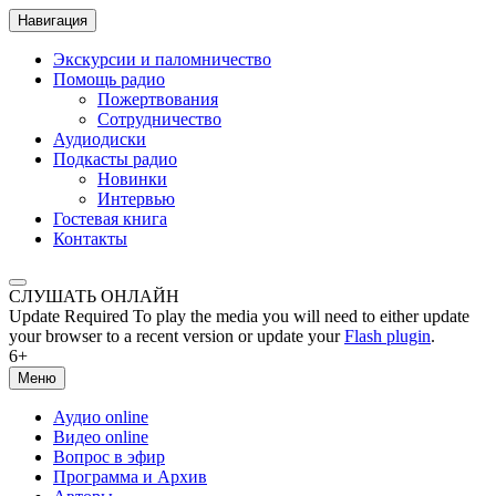
Навигация
Экскурсии и паломничество
Помощь радио
Пожертвования
Сотрудничество
Аудиодиски
Подкасты радио
Новинки
Интервью
Гостевая книга
Контакты
СЛУШАТЬ ОНЛАЙН
Update Required
To play the media you will need to either update
your browser to a recent version or update your
Flash plugin
.
6+
Меню
Аудио online
Видео online
Вопрос в эфир
Программа и Архив