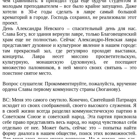
чем сравнивать: я приходил туда еще будучи студентом и
молодым преподавателем – все было крайне запущено. Даже
хотели в 30-е годы сделать в лавре самый большой
крематорий в городе. Господь сохранил, не реализовали этот
проект.
День Александра Невского – спасительный день для нас.
Слава Богу, все здания вернули лавре, только Благовещенский
храм еще не полностью. Сейчас Александро-Невская лавра
представляет духовное и культурное явление в нашем городе:
там прекрасный зал, где регулярно проходят выставки,
концерты. Лавра несет миссию просветительскую,
культурную, монашескую (духовную), ее посещают
множество паломников, в ней много своих святынь – это
поистине святое место.
Вопрос слушателя: Прокомментируйте, пожалуйста, вручение
ордена Славы первому коммунисту страны (Зюганову).
ВС: Меня это самого смутило. Конечно, Святейший Патриарх
исходит из своих соображений, своего высокого служения. Я
в своей жизни всегда разделял коммунистическую партию в
Советском Союзе и советский народ. Эта партия присвоила
себе право представлять весь народ, но народ чувствовал себя
отдельно от нее. Может быть, сейчас это – попытка найти
форму диалога в нашем обществе, поиск этих возможностей.
Для меня здесь тоже много вопросов. Но я думаю, что как-