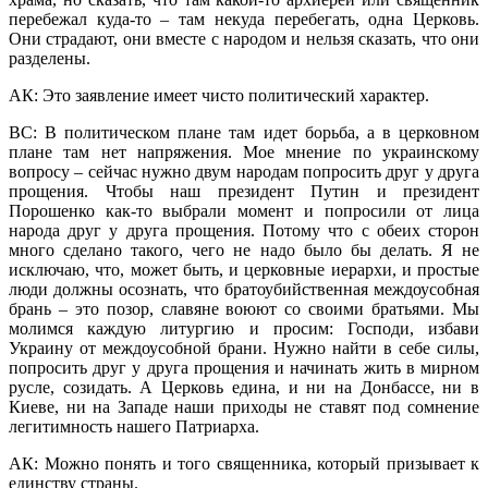
перебежал куда-то – там некуда перебегать, одна Церковь.
Они страдают, они вместе с народом и нельзя сказать, что они
разделены.
АК: Это заявление имеет чисто политический характер.
ВС: В политическом плане там идет борьба, а в церковном
плане там нет напряжения. Мое мнение по украинскому
вопросу – сейчас нужно двум народам попросить друг у друга
прощения. Чтобы наш президент Путин и президент
Порошенко как-то выбрали момент и попросили от лица
народа друг у друга прощения. Потому что с обеих сторон
много сделано такого, чего не надо было бы делать. Я не
исключаю, что, может быть, и церковные иерархи, и простые
люди должны осознать, что братоубийственная междоусобная
брань – это позор, славяне воюют со своими братьями. Мы
молимся каждую литургию и просим: Господи, избави
Украину от междоусобной брани. Нужно найти в себе силы,
попросить друг у друга прощения и начинать жить в мирном
русле, созидать. А Церковь едина, и ни на Донбассе, ни в
Киеве, ни на Западе наши приходы не ставят под сомнение
легитимность нашего Патриарха.
АК: Можно понять и того священника, который призывает к
единству страны.