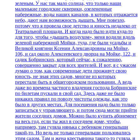
зеленым. У нас так мало солнца, что только наши
маленькие городские скверики, озелененные
набережные, воды наших каналов, в которых отражается
небо, дают нам возможность дышать. Мне повезло,
потому что я провела свое детство и юность недалеко от
Театральной площади. И когда надо было идти куда-то
для того, чтобы «дышать воздухом», меня водили вдоль
зеленой набережной Мойки, туда, где были усадьбы и
Великой княгини Ксении Александровны на Мойке,
106, и сад около Алексеевского дворца на Мойке, 122, и
садик Бобринских, который сейчас, к сожалению,
совершенно закрыт для всех зрителей. И вот, я с ужасом
думаю о том, как современные дети проживут свою
юность, не зная этих садов, многие из которых
перестали быть в общегородском пользовании. А ведь
даже во времена частного владения господа Бобринские
по билетам пускали в свой сад. Здесь даже не было
никаких правил по поводу чистоты одежды, как это
было в других местах. Для посещения надо было только
записаться у управляющего, и потом сюда могли прийти
жители соседних домов. Можно было купить абонемент
на весь год, если ты жил в соседнем доме, чтобы,
например, там гуляла нянька с ребенком генеральши
такой-то. Но ведь не только генеральши пользовались
этим садом. Там и жена крестьянина такого-то гуляла, и