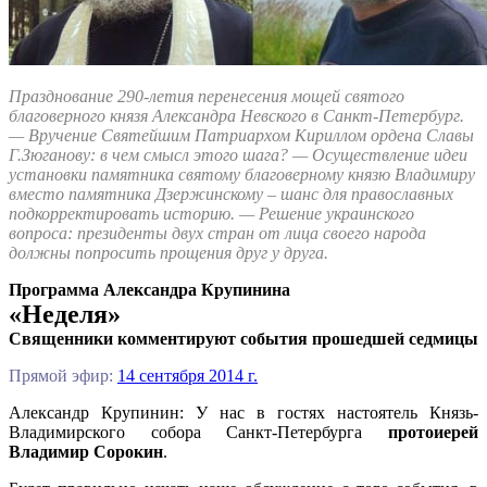
Празднование 290-летия перенесения мощей святого
благоверного князя Александра Невского в Санкт-Петербург.
— Вручение Святейшим Патриархом Кириллом ордена Славы
Г.Зюганову: в чем смысл этого шага? — Осуществление идеи
установки памятника святому благоверному князю Владимиру
вместо памятника Дзержинскому – шанс для православных
подкорректировать историю. — Решение украинского
вопроса: президенты двух стран от лица своего народа
должны попросить прощения друг у друга.
Программа Александра Крупинина
«Неделя»
Священники комментируют события прошедшей седмицы
Прямой эфир:
14 сентября 2014 г.
Александр Крупинин: У нас в гостях настоятель Князь-
Владимирского собора Санкт-Петербурга
протоиерей
Владимир Сорокин
.