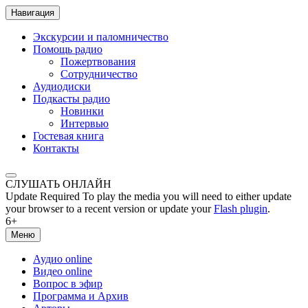
Навигация
Экскурсии и паломничество
Помощь радио
Пожертвования
Сотрудничество
Аудиодиски
Подкасты радио
Новинки
Интервью
Гостевая книга
Контакты
СЛУШАТЬ ОНЛАЙН
Update Required
To play the media you will need to either update
your browser to a recent version or update your
Flash plugin
.
6+
Меню
Аудио online
Видео online
Вопрос в эфир
Программа и Архив