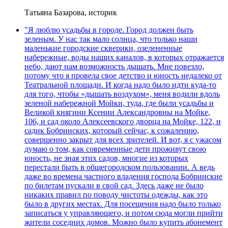
Татьяна Базарова, историк
"Я люблю усадьбы в городе. Город должен быть
зеленым. У нас так мало солнца, что только наши
маленькие городские скверики, озелененные
набережные, воды наших каналов, в которых отражается
небо, дают нам возможность дышать. Мне повезло,
потому что я провела свое детство и юность недалеко от
Театральной площади. И когда надо было идти куда-то
для того, чтобы «дышать воздухом», меня водили вдоль
зеленой набережной Мойки, туда, где были усадьбы и
Великой княгини Ксении Александровны на Мойке,
106, и сад около Алексеевского дворца на Мойке, 122, и
садик Бобринских, который сейчас, к сожалению,
совершенно закрыт для всех зрителей. И вот, я с ужасом
думаю о том, как современные дети проживут свою
юность, не зная этих садов, многие из которых
перестали быть в общегородском пользовании. А ведь
даже во времена частного владения господа Бобринские
по билетам пускали в свой сад. Здесь даже не было
никаких правил по поводу чистоты одежды, как это
было в других местах. Для посещения надо было только
записаться у управляющего, и потом сюда могли прийти
жители соседних домов. Можно было купить абонемент