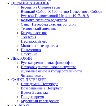
ЦЕРКОВНАЯ ЖИЗНЬ
Беседы на Символ веры
Великий Собор. К 100-летию Поместного Собора
Русской Православной Церкви 1917-1918
Колонка главного редактора
Санкт-Петербургская митрополия
Тихвинский дневник
Беседы пастыря
Экклесия
Пастырский час
Молитвенные правила
Пальмовник
Служение
ЛЕКТОРИЙ
Русская религиозная философия
История христианского искусства
Духовные основы государственности
Читаем икону
САНКТ-ПЕТЕРБУРГ
Невидимый Петербург
Возвращение в Петербург
Время Эрмитажа
Город и время
Музейный калейдоскоп
КУЛЬТУРА