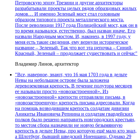
Петровскую эпоху Трезини и другие архитекторы
разрабатывали проекты целых рядов образцовых жилых
домов… И именно Зеленый мост стал головным
образцом типового проекта металлического моста.
После революции 1917 года Полицейский мост, как он в
то время назывался, естественно, был назван иначе. Его
назвали Народным мостом. И, наконец, в 1997 году, у
меня есть такие сведения, ему вернули историческое
название – Зеленый. Так что вот эта цепочка – Синий,
Красный, Зеленый – продолжает существовать и сейчас"
Владимир Линов, архитектор
"Все, наверное, знают, что 16 мая 1703 года в дельте
Невы на небольшом острове была заложена
деревоземляная крепость. В течение полутора месяцев
ее называли просто «новозастроенной». Из
«новозастроенной» крепости отправляли письма, в
«новозастроенную» крепость письма адресовали. Когда
на помощь возводившим крепость солдатам дивизии
Аникиты Ивановича Репнина и солдатам гвардейских
полков было решено направить новгородских крестьян,
то местом сбора назначили не новую безымянную
крепость в дельте Невы, про которую ещё мало кто знал,
а Шлотбург, бывший шведский Ниеншанц. Однако 29