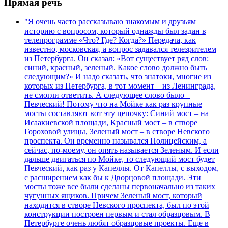
Прямая речь
"Я очень часто рассказываю знакомым и друзьям
историю с вопросом, который однажды был задан в
телепрограмме «Что? Где? Когда?» Передача, как
известно, московская, а вопрос задавался телезрителем
из Петербурга. Он сказал: «Вот существует ряд слов:
синий, красный, зеленый. Какое слово должно быть
следующим?» И надо сказать, что знатоки, многие из
которых из Петербурга, в тот момент – из Ленинграда,
не смогли ответить. А следующее слово было –
Певческий! Потому что на Мойке как раз крупные
мосты составляют вот эту цепочку: Синий мост – на
Исаакиевской площади, Красный мост – в створе
Гороховой улицы, Зеленый мост – в створе Невского
проспекта. Он временно назывался Полицейским, а
сейчас, по-моему, он опять называется Зеленым. И если
дальше двигаться по Мойке, то следующий мост будет
Певческий, как раз у Капеллы. От Капеллы, с выходом,
с расширением как бы к Дворцовой площади. Эти
мосты тоже все были сделаны первоначально из таких
чугунных ящиков. Причем Зеленый мост, который
находится в створе Невского проспекта, был по этой
конструкции построен первым и стал образцовым. В
Петербурге очень любят образцовые проекты. Еще в