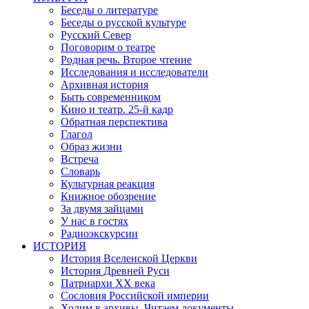
Беседы о литературе
Беседы о русской культуре
Русский Север
Поговорим о театре
Родная речь. Второе чтение
Исследования и исследователи
Архивная история
Быть современником
Кино и театр. 25-й кадр
Обратная перспектива
Глагол
Образ жизни
Встреча
Словарь
Культурная реакция
Книжное обозрение
За двумя зайцами
У нас в гостях
Радиоэкскурсии
ИСТОРИЯ
История Вселенской Церкви
История Древней Руси
Патриархи XX века
Сословия Российской империи
Ходим в архивы. Читаем документы