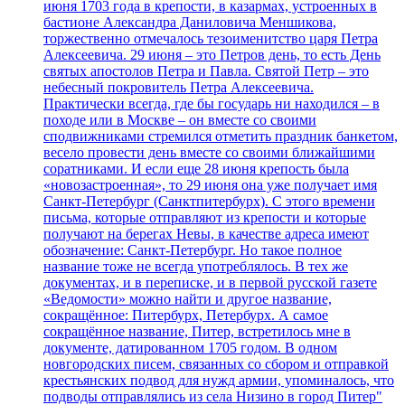
июня 1703 года в крепости, в казармах, устроенных в
бастионе Александра Даниловича Меншикова,
торжественно отмечалось тезоименитство царя Петра
Алексеевича. 29 июня – это Петров день, то есть День
святых апостолов Петра и Павла. Святой Петр – это
небесный покровитель Петра Алексеевича.
Практически всегда, где бы государь ни находился – в
походе или в Москве – он вместе со своими
сподвижниками стремился отметить праздник банкетом,
весело провести день вместе со своими ближайшими
соратниками. И если еще 28 июня крепость была
«новозастроенная», то 29 июня она уже получает имя
Санкт-Петербург (Санктпитербурх). С этого времени
письма, которые отправляют из крепости и которые
получают на берегах Невы, в качестве адреса имеют
обозначение: Санкт-Петербург. Но такое полное
название тоже не всегда употреблялось. В тех же
документах, и в переписке, и в первой русской газете
«Ведомости» можно найти и другое название,
сокращённое: Питербурх, Петербурх. А самое
сокращённое название, Питер, встретилось мне в
документе, датированном 1705 годом. В одном
новгородских писем, связанных со сбором и отправкой
крестьянских подвод для нужд армии, упоминалось, что
подводы отправлялись из села Низино в город Питер"