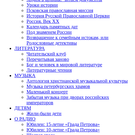
Уроки истории
Псковская православная миссия
История Русской Православной Церкви
Россия. Век ХХ
Календарь памятных дат
Под знаменем России
Возвращение к семейным истокам, или
Родословные детективы
ЛИТЕРАТУРА
Читательский клуб
Перечитывая заново
Бог и человек в мировой литературе
Литературные чтения
МУЗЫКА
Антология христианской музыкальной культуры
Музыка петербургских храмов
Маленький концерт
Забытая музыка при дворах российских
императоров
ДЕТЯМ
Жили-были дети
О РАДИО
Юбилеи: 15-летие «Града Петрова»
Юбилеи: 10-летие «Града Петрова»