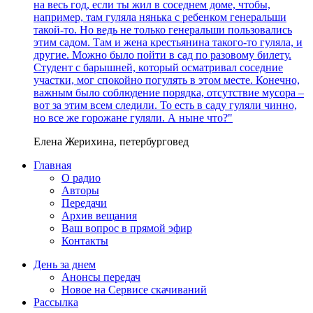
на весь год, если ты жил в соседнем доме, чтобы,
например, там гуляла нянька с ребенком генеральши
такой-то. Но ведь не только генеральши пользовались
этим садом. Там и жена крестьянина такого-то гуляла, и
другие. Можно было пойти в сад по разовому билету.
Студент с барышней, который осматривал соседние
участки, мог спокойно погулять в этом месте. Конечно,
важным было соблюдение порядка, отсутствие мусора –
вот за этим всем следили. То есть в саду гуляли чинно,
но все же горожане гуляли. А ныне что?"
Елена Жерихина, петербурговед
Главная
О радио
Авторы
Передачи
Архив вещания
Ваш вопрос в прямой эфир
Контакты
День за днем
Анонсы передач
Новое на Сервисе скачиваний
Рассылка