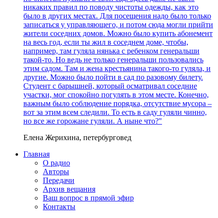
никаких правил по поводу чистоты одежды, как это
было в других местах. Для посещения надо было только
записаться у управляющего, и потом сюда могли прийти
жители соседних домов. Можно было купить абонемент
на весь год, если ты жил в соседнем доме, чтобы,
например, там гуляла нянька с ребенком генеральши
такой-то. Но ведь не только генеральши пользовались
этим садом. Там и жена крестьянина такого-то гуляла, и
другие. Можно было пойти в сад по разовому билету.
Студент с барышней, который осматривал соседние
участки, мог спокойно погулять в этом месте. Конечно,
важным было соблюдение порядка, отсутствие мусора –
вот за этим всем следили. То есть в саду гуляли чинно,
но все же горожане гуляли. А ныне что?"
Елена Жерихина, петербурговед
Главная
О радио
Авторы
Передачи
Архив вещания
Ваш вопрос в прямой эфир
Контакты