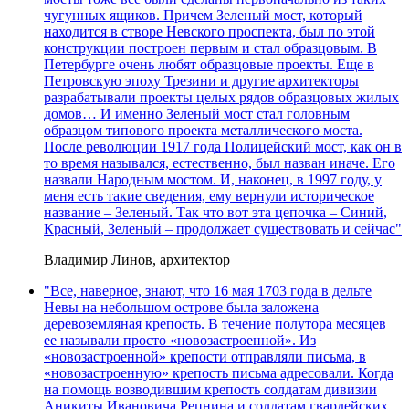
чугунных ящиков. Причем Зеленый мост, который
находится в створе Невского проспекта, был по этой
конструкции построен первым и стал образцовым. В
Петербурге очень любят образцовые проекты. Еще в
Петровскую эпоху Трезини и другие архитекторы
разрабатывали проекты целых рядов образцовых жилых
домов… И именно Зеленый мост стал головным
образцом типового проекта металлического моста.
После революции 1917 года Полицейский мост, как он в
то время назывался, естественно, был назван иначе. Его
назвали Народным мостом. И, наконец, в 1997 году, у
меня есть такие сведения, ему вернули историческое
название – Зеленый. Так что вот эта цепочка – Синий,
Красный, Зеленый – продолжает существовать и сейчас"
Владимир Линов, архитектор
"Все, наверное, знают, что 16 мая 1703 года в дельте
Невы на небольшом острове была заложена
деревоземляная крепость. В течение полутора месяцев
ее называли просто «новозастроенной». Из
«новозастроенной» крепости отправляли письма, в
«новозастроенную» крепость письма адресовали. Когда
на помощь возводившим крепость солдатам дивизии
Аникиты Ивановича Репнина и солдатам гвардейских