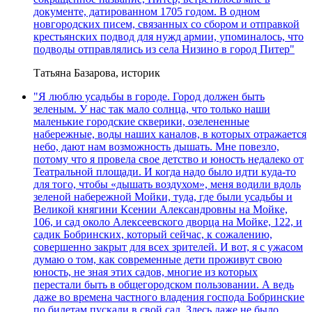
документе, датированном 1705 годом. В одном
новгородских писем, связанных со сбором и отправкой
крестьянских подвод для нужд армии, упоминалось, что
подводы отправлялись из села Низино в город Питер"
Татьяна Базарова, историк
"Я люблю усадьбы в городе. Город должен быть
зеленым. У нас так мало солнца, что только наши
маленькие городские скверики, озелененные
набережные, воды наших каналов, в которых отражается
небо, дают нам возможность дышать. Мне повезло,
потому что я провела свое детство и юность недалеко от
Театральной площади. И когда надо было идти куда-то
для того, чтобы «дышать воздухом», меня водили вдоль
зеленой набережной Мойки, туда, где были усадьбы и
Великой княгини Ксении Александровны на Мойке,
106, и сад около Алексеевского дворца на Мойке, 122, и
садик Бобринских, который сейчас, к сожалению,
совершенно закрыт для всех зрителей. И вот, я с ужасом
думаю о том, как современные дети проживут свою
юность, не зная этих садов, многие из которых
перестали быть в общегородском пользовании. А ведь
даже во времена частного владения господа Бобринские
по билетам пускали в свой сад. Здесь даже не было