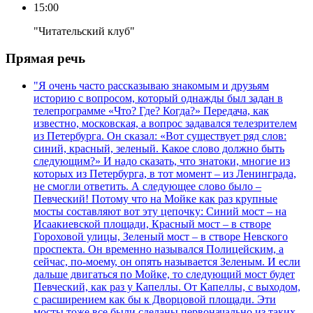
15:00
"Читательский клуб"
Прямая речь
"Я очень часто рассказываю знакомым и друзьям
историю с вопросом, который однажды был задан в
телепрограмме «Что? Где? Когда?» Передача, как
известно, московская, а вопрос задавался телезрителем
из Петербурга. Он сказал: «Вот существует ряд слов:
синий, красный, зеленый. Какое слово должно быть
следующим?» И надо сказать, что знатоки, многие из
которых из Петербурга, в тот момент – из Ленинграда,
не смогли ответить. А следующее слово было –
Певческий! Потому что на Мойке как раз крупные
мосты составляют вот эту цепочку: Синий мост – на
Исаакиевской площади, Красный мост – в створе
Гороховой улицы, Зеленый мост – в створе Невского
проспекта. Он временно назывался Полицейским, а
сейчас, по-моему, он опять называется Зеленым. И если
дальше двигаться по Мойке, то следующий мост будет
Певческий, как раз у Капеллы. От Капеллы, с выходом,
с расширением как бы к Дворцовой площади. Эти
мосты тоже все были сделаны первоначально из таких