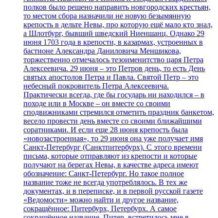
полков было решено направить новгородских крестьян,
то местом сбора назначили не новую безымянную
крепость в дельте Невы, про которую ещё мало кто знал,
а Шлотбург, бывший шведский Ниеншанц. Однако 29
июня 1703 года в крепости, в казармах, устроенных в
бастионе Александра Даниловича Меншикова,
торжественно отмечалось тезоименитство царя Петра
Алексеевича. 29 июня – это Петров день, то есть День
святых апостолов Петра и Павла. Святой Петр – это
небесный покровитель Петра Алексеевича.
Практически всегда, где бы государь ни находился – в
походе или в Москве – он вместе со своими
сподвижниками стремился отметить праздник банкетом,
весело провести день вместе со своими ближайшими
соратниками. И если еще 28 июня крепость была
«новозастроенная», то 29 июня она уже получает имя
Санкт-Петербург (Санктпитербурх). С этого времени
письма, которые отправляют из крепости и которые
получают на берегах Невы, в качестве адреса имеют
обозначение: Санкт-Петербург. Но такое полное
название тоже не всегда употреблялось. В тех же
документах, и в переписке, и в первой русской газете
«Ведомости» можно найти и другое название,
сокращённое: Питербурх, Петербурх. А самое
сокращённое название, Питер, встретилось мне в