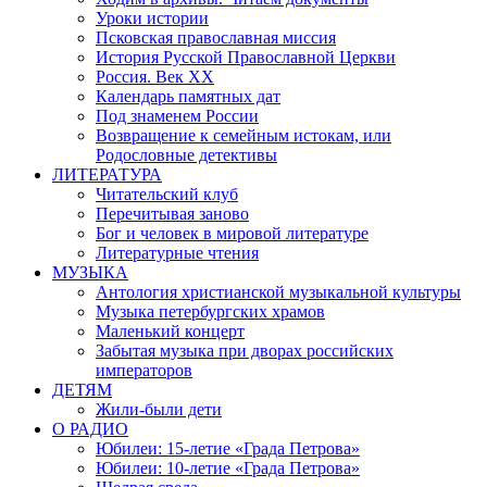
Уроки истории
Псковская православная миссия
История Русской Православной Церкви
Россия. Век ХХ
Календарь памятных дат
Под знаменем России
Возвращение к семейным истокам, или
Родословные детективы
ЛИТЕРАТУРА
Читательский клуб
Перечитывая заново
Бог и человек в мировой литературе
Литературные чтения
МУЗЫКА
Антология христианской музыкальной культуры
Музыка петербургских храмов
Маленький концерт
Забытая музыка при дворах российских
императоров
ДЕТЯМ
Жили-были дети
О РАДИО
Юбилеи: 15-летие «Града Петрова»
Юбилеи: 10-летие «Града Петрова»