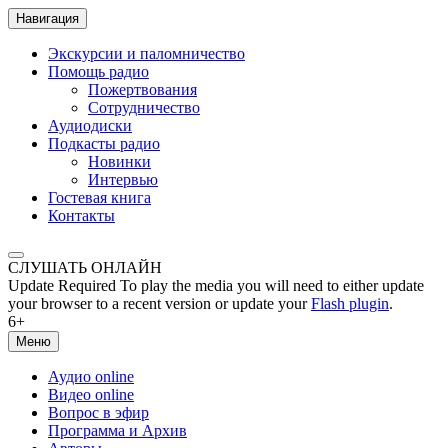
Навигация
Экскурсии и паломничество
Помощь радио
Пожертвования
Сотрудничество
Аудиодиски
Подкасты радио
Новинки
Интервью
Гостевая книга
Контакты
СЛУШАТЬ ОНЛАЙН
Update Required
To play the media you will need to either update
your browser to a recent version or update your
Flash plugin
.
6+
Меню
Аудио online
Видео online
Вопрос в эфир
Программа и Архив