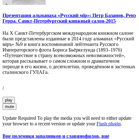
Презентация альманаха «Русский мiр»: Петр Базанов, Ренэ
Герра. Санкт-Петербургский книжный салон-2015
На X Санкт-Петербургском международном книжном салоне
были представлены изданные в 2014 году альманах «Русский
мiръ» №9 и книга воспоминаний лейтенанта Русского
Императорского флота Бориса Бьёркелунда (1893–1976)
«Путешествие в страну всевозможных невозможностей»,
которая рассказывает о самом сложном и драматичном
периоде в его жизни, о десятилетии, проведённом в застенках
сталинского ГУЛАГа.
/
play
mute
Update Required
To play the media you will need to either update
your browser to a recent version or update your
Flash plugin
.
Вне полемики западников и славянофилов, вне