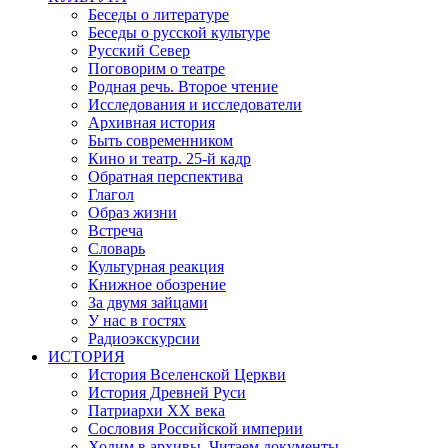
Беседы о литературе
Беседы о русской культуре
Русский Север
Поговорим о театре
Родная речь. Второе чтение
Исследования и исследователи
Архивная история
Быть современником
Кино и театр. 25-й кадр
Обратная перспектива
Глагол
Образ жизни
Встреча
Словарь
Культурная реакция
Книжное обозрение
За двумя зайцами
У нас в гостях
Радиоэкскурсии
ИСТОРИЯ
История Вселенской Церкви
История Древней Руси
Патриархи XX века
Сословия Российской империи
Ходим в архивы. Читаем документы