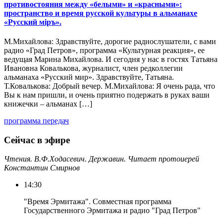
противостояния между «белыми» и «красными»:
пространство и время русской культуры в альманахе
«Русский мiръ».
М.Михайлова: Здравствуйте, дорогие радиослушатели, с вами
радио «Град Петров», программа «Культурная реакция», ее
ведущая Марина Михайлова. И сегодня у нас в гостях Татьяна
Ивановна Ковалькова, журналист, член редколлегии
альманаха «Русский мир». Здравствуйте, Татьяна.
Т.Ковалькова: Добрый вечер. М.Михайлова: Я очень рада, что
Вы к нам пришли, и очень приятно подержать в руках ваши
книжечки – альманах […]
программа передач
Сейчас в эфире
Чтения. В.Ф.Ходасевич. Державин. Читает протоиерей
Константин Смирнов
14:30
"Время Эрмитажа". Совместная программа
Государственного Эрмитажа и радио "Град Петров"