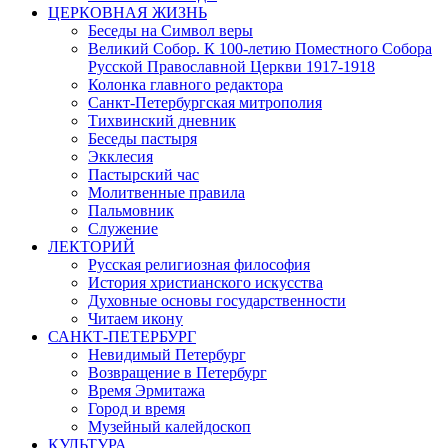
ЦЕРКОВНАЯ ЖИЗНЬ
Беседы на Символ веры
Великий Собор. К 100-летию Поместного Собора
Русской Православной Церкви 1917-1918
Колонка главного редактора
Санкт-Петербургская митрополия
Тихвинский дневник
Беседы пастыря
Экклесия
Пастырский час
Молитвенные правила
Пальмовник
Служение
ЛЕКТОРИЙ
Русская религиозная философия
История христианского искусства
Духовные основы государственности
Читаем икону
САНКТ-ПЕТЕРБУРГ
Невидимый Петербург
Возвращение в Петербург
Время Эрмитажа
Город и время
Музейный калейдоскоп
КУЛЬТУРА