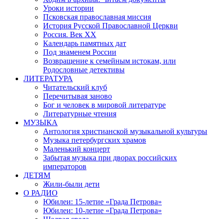
Уроки истории
Псковская православная миссия
История Русской Православной Церкви
Россия. Век ХХ
Календарь памятных дат
Под знаменем России
Возвращение к семейным истокам, или
Родословные детективы
ЛИТЕРАТУРА
Читательский клуб
Перечитывая заново
Бог и человек в мировой литературе
Литературные чтения
МУЗЫКА
Антология христианской музыкальной культуры
Музыка петербургских храмов
Маленький концерт
Забытая музыка при дворах российских
императоров
ДЕТЯМ
Жили-были дети
О РАДИО
Юбилеи: 15-летие «Града Петрова»
Юбилеи: 10-летие «Града Петрова»