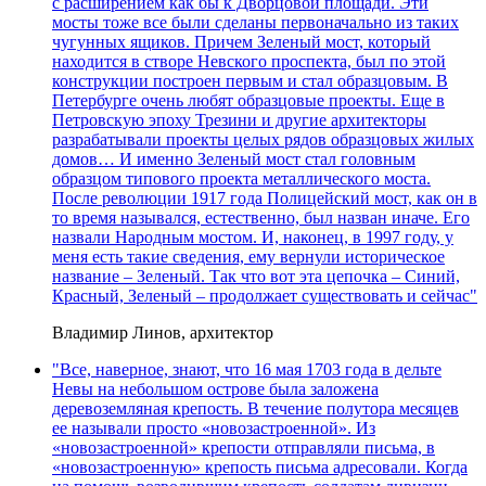
с расширением как бы к Дворцовой площади. Эти
мосты тоже все были сделаны первоначально из таких
чугунных ящиков. Причем Зеленый мост, который
находится в створе Невского проспекта, был по этой
конструкции построен первым и стал образцовым. В
Петербурге очень любят образцовые проекты. Еще в
Петровскую эпоху Трезини и другие архитекторы
разрабатывали проекты целых рядов образцовых жилых
домов… И именно Зеленый мост стал головным
образцом типового проекта металлического моста.
После революции 1917 года Полицейский мост, как он в
то время назывался, естественно, был назван иначе. Его
назвали Народным мостом. И, наконец, в 1997 году, у
меня есть такие сведения, ему вернули историческое
название – Зеленый. Так что вот эта цепочка – Синий,
Красный, Зеленый – продолжает существовать и сейчас"
Владимир Линов, архитектор
"Все, наверное, знают, что 16 мая 1703 года в дельте
Невы на небольшом острове была заложена
деревоземляная крепость. В течение полутора месяцев
ее называли просто «новозастроенной». Из
«новозастроенной» крепости отправляли письма, в
«новозастроенную» крепость письма адресовали. Когда