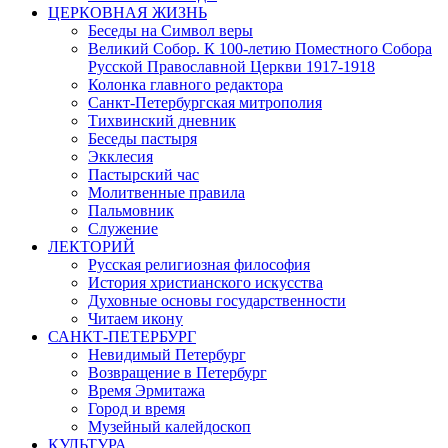
ЦЕРКОВНАЯ ЖИЗНЬ
Беседы на Символ веры
Великий Собор. К 100-летию Поместного Собора
Русской Православной Церкви 1917-1918
Колонка главного редактора
Санкт-Петербургская митрополия
Тихвинский дневник
Беседы пастыря
Экклесия
Пастырский час
Молитвенные правила
Пальмовник
Служение
ЛЕКТОРИЙ
Русская религиозная философия
История христианского искусства
Духовные основы государственности
Читаем икону
САНКТ-ПЕТЕРБУРГ
Невидимый Петербург
Возвращение в Петербург
Время Эрмитажа
Город и время
Музейный калейдоскоп
КУЛЬТУРА