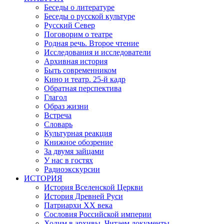
Беседы о литературе
Беседы о русской культуре
Русский Север
Поговорим о театре
Родная речь. Второе чтение
Исследования и исследователи
Архивная история
Быть современником
Кино и театр. 25-й кадр
Обратная перспектива
Глагол
Образ жизни
Встреча
Словарь
Культурная реакция
Книжное обозрение
За двумя зайцами
У нас в гостях
Радиоэкскурсии
ИСТОРИЯ
История Вселенской Церкви
История Древней Руси
Патриархи XX века
Сословия Российской империи
Ходим в архивы. Читаем документы