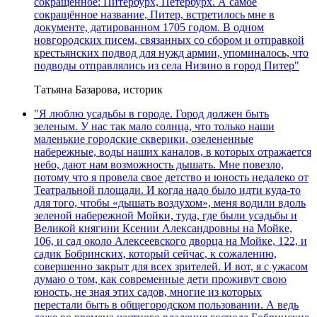
сокращённое: Питербурх, Петербурх. А самое
сокращённое название, Питер, встретилось мне в
документе, датированном 1705 годом. В одном
новгородских писем, связанных со сбором и отправкой
крестьянских подвод для нужд армии, упоминалось, что
подводы отправлялись из села Низино в город Питер"
Татьяна Базарова, историк
"Я люблю усадьбы в городе. Город должен быть
зеленым. У нас так мало солнца, что только наши
маленькие городские скверики, озелененные
набережные, воды наших каналов, в которых отражается
небо, дают нам возможность дышать. Мне повезло,
потому что я провела свое детство и юность недалеко от
Театральной площади. И когда надо было идти куда-то
для того, чтобы «дышать воздухом», меня водили вдоль
зеленой набережной Мойки, туда, где были усадьбы и
Великой княгини Ксении Александровны на Мойке,
106, и сад около Алексеевского дворца на Мойке, 122, и
садик Бобринских, который сейчас, к сожалению,
совершенно закрыт для всех зрителей. И вот, я с ужасом
думаю о том, как современные дети проживут свою
юность, не зная этих садов, многие из которых
перестали быть в общегородском пользовании. А ведь