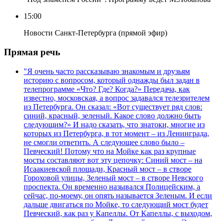
15:00
Новости Санкт-Петербурга (прямой эфир)
Прямая речь
"Я очень часто рассказываю знакомым и друзьям
историю с вопросом, который однажды был задан в
телепрограмме «Что? Где? Когда?» Передача, как
известно, московская, а вопрос задавался телезрителем
из Петербурга. Он сказал: «Вот существует ряд слов:
синий, красный, зеленый. Какое слово должно быть
следующим?» И надо сказать, что знатоки, многие из
которых из Петербурга, в тот момент – из Ленинграда,
не смогли ответить. А следующее слово было –
Певческий! Потому что на Мойке как раз крупные
мосты составляют вот эту цепочку: Синий мост – на
Исаакиевской площади, Красный мост – в створе
Гороховой улицы, Зеленый мост – в створе Невского
проспекта. Он временно назывался Полицейским, а
сейчас, по-моему, он опять называется Зеленым. И если
дальше двигаться по Мойке, то следующий мост будет
Певческий, как раз у Капеллы. От Капеллы, с выходом,