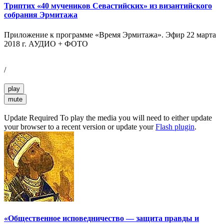
Триптих «40 мучеников Севастийских» из византийского
собрания Эрмитажа
Приложение к программе «Время Эрмитажа». Эфир 22 марта
2018 г. АУДИО + ФОТО
/
play
mute
Update Required
To play the media you will need to either update
your browser to a recent version or update your
Flash plugin
.
«Общественное исповедничество — защита правды и