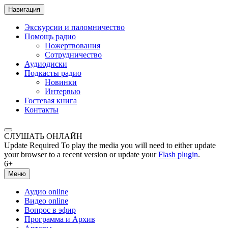
Навигация
Экскурсии и паломничество
Помощь радио
Пожертвования
Сотрудничество
Аудиодиски
Подкасты радио
Новинки
Интервью
Гостевая книга
Контакты
СЛУШАТЬ ОНЛАЙН
Update Required
To play the media you will need to either update
your browser to a recent version or update your
Flash plugin
.
6+
Меню
Аудио online
Видео online
Вопрос в эфир
Программа и Архив