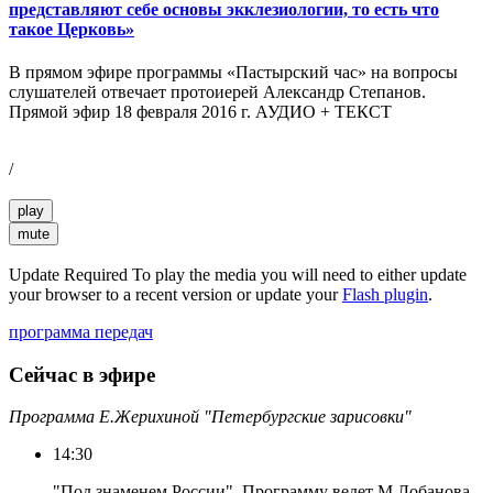
представляют себе основы экклезиологии, то есть что
такое Церковь»
В прямом эфире программы «Пастырский час» на вопросы
слушателей отвечает протоиерей Александр Степанов.
Прямой эфир 18 февраля 2016 г. АУДИО + ТЕКСТ
/
play
mute
Update Required
To play the media you will need to either update
your browser to a recent version or update your
Flash plugin
.
программа передач
Сейчас в эфире
Программа Е.Жерихиной "Петербургские зарисовки"
14:30
"Под знаменем России". Программу ведет М.Лобанова