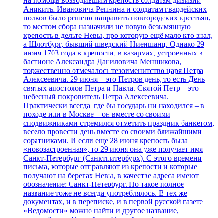
на помощь возводившим крепость солдатам дивизии
Аникиты Ивановича Репнина и солдатам гвардейских
полков было решено направить новгородских крестьян,
то местом сбора назначили не новую безымянную
крепость в дельте Невы, про которую ещё мало кто знал,
а Шлотбург, бывший шведский Ниеншанц. Однако 29
июня 1703 года в крепости, в казармах, устроенных в
бастионе Александра Даниловича Меншикова,
торжественно отмечалось тезоименитство царя Петра
Алексеевича. 29 июня – это Петров день, то есть День
святых апостолов Петра и Павла. Святой Петр – это
небесный покровитель Петра Алексеевича.
Практически всегда, где бы государь ни находился – в
походе или в Москве – он вместе со своими
сподвижниками стремился отметить праздник банкетом,
весело провести день вместе со своими ближайшими
соратниками. И если еще 28 июня крепость была
«новозастроенная», то 29 июня она уже получает имя
Санкт-Петербург (Санктпитербурх). С этого времени
письма, которые отправляют из крепости и которые
получают на берегах Невы, в качестве адреса имеют
обозначение: Санкт-Петербург. Но такое полное
название тоже не всегда употреблялось. В тех же
документах, и в переписке, и в первой русской газете
«Ведомости» можно найти и другое название,