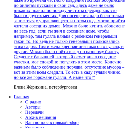
даже во времена частного владения господа Бобринские
по билетам пускали в свой сад. Здесь даже не было
никаких правил по поводу чистоты одежды, как это
было в других местах. Для посещения надо было только
записаться у управляющего, и потом сюда могли прийти
жители соседних домов. Можно было купить абонемент
на весь год, если ты жил в соседнем доме, чтобы,
например, там гуляла нянька с ребенком генеральши
такой-то. Но ведь не только генеральши пользовались
этим садом. Там и жена крестьянина такого-то гуляла, и
другие. Можно было пойти в сад по разовому билету.
Студент с барышней, который осматривал соседние
участки, мог спокойно погулять в этом месте. Конечно,
важным было соблюдение порядка, отсутствие мусора –
вот за этим всем следили. То есть в саду гуляли чинно,
но все же горожане гуляли. А ныне что?"
Елена Жерихина, петербурговед
Главная
О радио
Авторы
Передачи
Архив вещания
Ваш вопрос в прямой эфир
Контакты