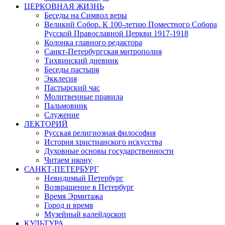
ЦЕРКОВНАЯ ЖИЗНЬ
Беседы на Символ веры
Великий Собор. К 100-летию Поместного Собора
Русской Православной Церкви 1917-1918
Колонка главного редактора
Санкт-Петербургская митрополия
Тихвинский дневник
Беседы пастыря
Экклесия
Пастырский час
Молитвенные правила
Пальмовник
Служение
ЛЕКТОРИЙ
Русская религиозная философия
История христианского искусства
Духовные основы государственности
Читаем икону
САНКТ-ПЕТЕРБУРГ
Невидимый Петербург
Возвращение в Петербург
Время Эрмитажа
Город и время
Музейный калейдоскоп
КУЛЬТУРА