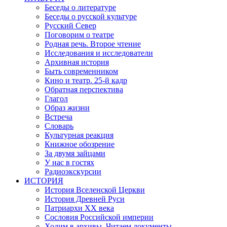
Беседы о литературе
Беседы о русской культуре
Русский Север
Поговорим о театре
Родная речь. Второе чтение
Исследования и исследователи
Архивная история
Быть современником
Кино и театр. 25-й кадр
Обратная перспектива
Глагол
Образ жизни
Встреча
Словарь
Культурная реакция
Книжное обозрение
За двумя зайцами
У нас в гостях
Радиоэкскурсии
ИСТОРИЯ
История Вселенской Церкви
История Древней Руси
Патриархи XX века
Сословия Российской империи
Ходим в архивы. Читаем документы