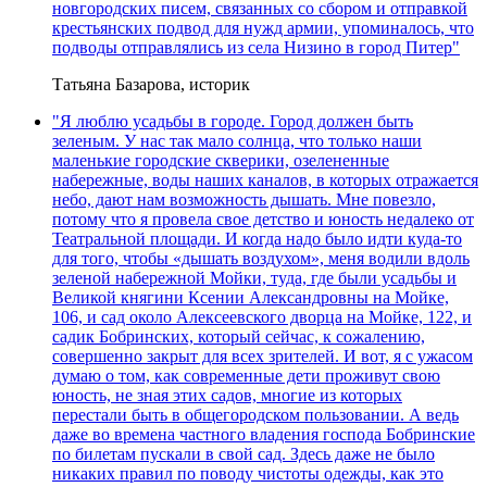
новгородских писем, связанных со сбором и отправкой
крестьянских подвод для нужд армии, упоминалось, что
подводы отправлялись из села Низино в город Питер"
Татьяна Базарова, историк
"Я люблю усадьбы в городе. Город должен быть
зеленым. У нас так мало солнца, что только наши
маленькие городские скверики, озелененные
набережные, воды наших каналов, в которых отражается
небо, дают нам возможность дышать. Мне повезло,
потому что я провела свое детство и юность недалеко от
Театральной площади. И когда надо было идти куда-то
для того, чтобы «дышать воздухом», меня водили вдоль
зеленой набережной Мойки, туда, где были усадьбы и
Великой княгини Ксении Александровны на Мойке,
106, и сад около Алексеевского дворца на Мойке, 122, и
садик Бобринских, который сейчас, к сожалению,
совершенно закрыт для всех зрителей. И вот, я с ужасом
думаю о том, как современные дети проживут свою
юность, не зная этих садов, многие из которых
перестали быть в общегородском пользовании. А ведь
даже во времена частного владения господа Бобринские
по билетам пускали в свой сад. Здесь даже не было
никаких правил по поводу чистоты одежды, как это