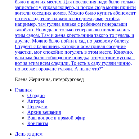
было в других местах. Для посещения надо было только
записаться у управляющего, и потом сюда могли прийти
жители соседних домов. Можно было купить абонемент
на весь год, если ты жил в соседнем доме, чтобы,
например, там гуляла нянька с ребенком генеральши
такой-то. Но ведь не только генеральши пользовались
этим садом. Там и жена крестьянина такого-то гуляла, и
другие. Можно было пойти в сад по разовому билету.
Студент с барышней, который осматривал соседние
участки, мог спокойно погулять в этом месте. Конечно,
важным было соблюдение порядка, отсутствие мусора –
вот за этим всем следили. То есть в саду гуляли чинно,
но все же горожане гуляли. А ныне что?"
Елена Жерихина, петербурговед
Главная
О радио
Авторы
Передачи
Архив вещания
Ваш вопрос в прямой эфир
Контакты
День за днем