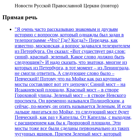
Новости Русской Православной Церкви (повтор)
Прямая речь
"Я очень часто рассказываю знакомым и друзьям
историю с вопросом, который однажды был задан в
телепрограмме «Что? Где? Когда?» Передача, как
известно, московская, а вопрос задавался телезрителем
из Петербурга. Он сказал: «Вот существует ряд слов:
синий, красный, зеленый. Какое слово должно быть
следующим?» И надо сказать, что знатоки, многие из
которых из Петербурга, в тот момент – из Ленинграда,
не смогли ответить. А следующее слово было –
Певческий! Потому что на Мойке как раз крупные
мосты составляют вот эту цепочку: Синий мост – на
Исаакиевской площади, Красный мост – в створе
Гороховой улицы, Зеленый мост – в створе Невского
проспекта. Он временно назывался Полицейским, а
сейчас, по-моему, он опять называется Зеленым. И если
дальше двигаться по Мойке, то следующий мост будет
Певческий, как раз у Капеллы. От Капеллы, с выходом,
с расширением как бы к Дворцовой площади. Эти
мосты тоже все были сделаны первоначально из таких
чугунных ящиков. Причем Зеленый мост, который