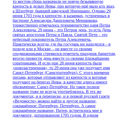
то местом сбора назначили не новую безымянную
крепость в дельте Невы, про которую ещё мало кто знал,
а Шлотбург, бывший шведский Ниеншанц. Однако 29
июня 1703 года в крепости, в казармах, устроенных в
бастионе Александра Даниловича Меншикова,
торжественно отмечалось тезоименитство царя Петра
Алексеевича. 29 июня – это Петров день, то есть День
святых апостолов Петра и Павла. Святой Петр – это
небесный покровитель Петра Алексеевича.
Практически всегда, где бы государь ни находился – в
походе или в Москве – он вместе со своими
сподвижниками стремился отметить праздник банкетом,
весело провести день вместе со своими ближайшими
соратниками. И если еще 28 июня крепость была
«новозастроенная», то 29 июня она уже получает имя
Санкт-Петербург (Санктпитербурх). С этого времени
письма, которые отправляют из крепости и которые
получают на берегах Невы, в качестве адреса имеют
обозначение: Санкт-Петербург. Но такое полное
название тоже не всегда употреблялось. В тех же
документах, и в переписке, и в первой русской газете
«Ведомости» можно найти и другое название,
сокращённое: Питербурх, Петербурх. А самое
сокращённое название, Питер, встретилось мне в
документе, датированном 1705 годом. В одном