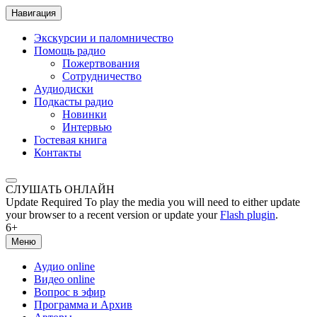
Навигация
Экскурсии и паломничество
Помощь радио
Пожертвования
Сотрудничество
Аудиодиски
Подкасты радио
Новинки
Интервью
Гостевая книга
Контакты
СЛУШАТЬ ОНЛАЙН
Update Required
To play the media you will need to either update
your browser to a recent version or update your
Flash plugin
.
6+
Меню
Аудио online
Видео online
Вопрос в эфир
Программа и Архив