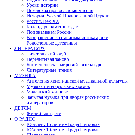
Уроки истории
Псковская православная миссия
История Русской Православной Церкви
Россия. Век ХХ
Календарь памятных дат
Под знаменем России
Возвращение к семейным истокам, или
Родословные детективы
ЛИТЕРАТУРА
Читательский клуб
Перечитывая заново
Бог и человек в мировой литературе
Литературные чтения
МУЗЫКА
Антология христианской музыкальной культуры
Музыка петербургских храмов
Маленький концерт
Забытая музыка при дворах российских
императоров
ДЕТЯМ
Жили-были дети
О РАДИО
Юбилеи: 15-летие «Града Петрова»
Юбилеи: 10-летие «Града Петрова»