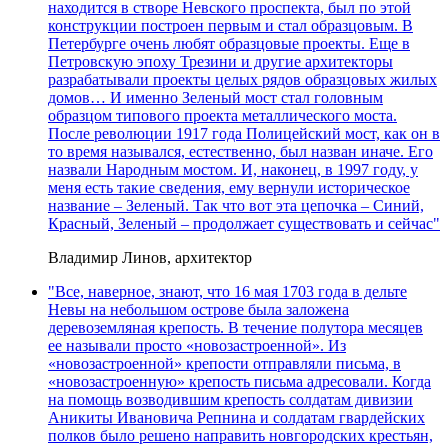
находится в створе Невского проспекта, был по этой
конструкции построен первым и стал образцовым. В
Петербурге очень любят образцовые проекты. Еще в
Петровскую эпоху Трезини и другие архитекторы
разрабатывали проекты целых рядов образцовых жилых
домов… И именно Зеленый мост стал головным
образцом типового проекта металлического моста.
После революции 1917 года Полицейский мост, как он в
то время назывался, естественно, был назван иначе. Его
назвали Народным мостом. И, наконец, в 1997 году, у
меня есть такие сведения, ему вернули историческое
название – Зеленый. Так что вот эта цепочка – Синий,
Красный, Зеленый – продолжает существовать и сейчас"
Владимир Линов, архитектор
"Все, наверное, знают, что 16 мая 1703 года в дельте
Невы на небольшом острове была заложена
деревоземляная крепость. В течение полутора месяцев
ее называли просто «новозастроенной». Из
«новозастроенной» крепости отправляли письма, в
«новозастроенную» крепость письма адресовали. Когда
на помощь возводившим крепость солдатам дивизии
Аникиты Ивановича Репнина и солдатам гвардейских
полков было решено направить новгородских крестьян,