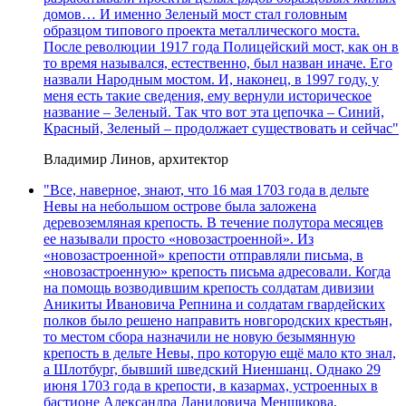
домов… И именно Зеленый мост стал головным
образцом типового проекта металлического моста.
После революции 1917 года Полицейский мост, как он в
то время назывался, естественно, был назван иначе. Его
назвали Народным мостом. И, наконец, в 1997 году, у
меня есть такие сведения, ему вернули историческое
название – Зеленый. Так что вот эта цепочка – Синий,
Красный, Зеленый – продолжает существовать и сейчас"
Владимир Линов, архитектор
"Все, наверное, знают, что 16 мая 1703 года в дельте
Невы на небольшом острове была заложена
деревоземляная крепость. В течение полутора месяцев
ее называли просто «новозастроенной». Из
«новозастроенной» крепости отправляли письма, в
«новозастроенную» крепость письма адресовали. Когда
на помощь возводившим крепость солдатам дивизии
Аникиты Ивановича Репнина и солдатам гвардейских
полков было решено направить новгородских крестьян,
то местом сбора назначили не новую безымянную
крепость в дельте Невы, про которую ещё мало кто знал,
а Шлотбург, бывший шведский Ниеншанц. Однако 29
июня 1703 года в крепости, в казармах, устроенных в
бастионе Александра Даниловича Меншикова,