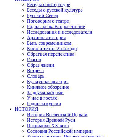
Беседы о литературе
Беседы о русской культуре
Русский Север
Поговорим о театре
Родная речь. Второе чтение
Исследования и исследователи
Архивная история
Быть современником
Кино и театр. 25-й кадр
Обратная перспектива
Глагол
Образ жизни
Встреча
Словарь
Культурная реакция
Книжное обозрение
За двумя зайцами
У нас в гостях
Радиоэкскурсии
ИСТОРИЯ
История Вселенской Церкви
История Древней Руси
Патриархи XX века
Сословия Российской империи
Ходим в архивы. Читаем документы