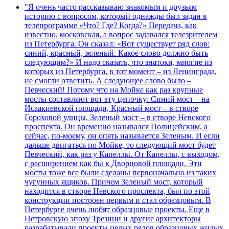
"Я очень часто рассказываю знакомым и друзьям
историю с вопросом, который однажды был задан в
телепрограмме «Что? Где? Когда?» Передача, как
известно, московская, а вопрос задавался телезрителем
из Петербурга. Он сказал: «Вот существует ряд слов:
синий, красный, зеленый. Какое слово должно быть
следующим?» И надо сказать, что знатоки, многие из
которых из Петербурга, в тот момент – из Ленинграда,
не смогли ответить. А следующее слово было –
Певческий! Потому что на Мойке как раз крупные
мосты составляют вот эту цепочку: Синий мост – на
Исаакиевской площади, Красный мост – в створе
Гороховой улицы, Зеленый мост – в створе Невского
проспекта. Он временно назывался Полицейским, а
сейчас, по-моему, он опять называется Зеленым. И если
дальше двигаться по Мойке, то следующий мост будет
Певческий, как раз у Капеллы. От Капеллы, с выходом,
с расширением как бы к Дворцовой площади. Эти
мосты тоже все были сделаны первоначально из таких
чугунных ящиков. Причем Зеленый мост, который
находится в створе Невского проспекта, был по этой
конструкции построен первым и стал образцовым. В
Петербурге очень любят образцовые проекты. Еще в
Петровскую эпоху Трезини и другие архитекторы
разрабатывали проекты целых рядов образцовых жилых