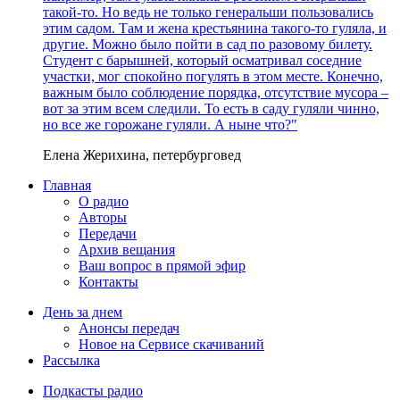
такой-то. Но ведь не только генеральши пользовались
этим садом. Там и жена крестьянина такого-то гуляла, и
другие. Можно было пойти в сад по разовому билету.
Студент с барышней, который осматривал соседние
участки, мог спокойно погулять в этом месте. Конечно,
важным было соблюдение порядка, отсутствие мусора –
вот за этим всем следили. То есть в саду гуляли чинно,
но все же горожане гуляли. А ныне что?"
Елена Жерихина, петербурговед
Главная
О радио
Авторы
Передачи
Архив вещания
Ваш вопрос в прямой эфир
Контакты
День за днем
Анонсы передач
Новое на Сервисе скачиваний
Рассылка
Подкасты радио