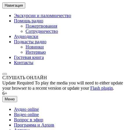
Навигация
Экскурсии и паломничество
Помощь радио
Пожертвования
Сотрудничество
Аудиодиски
Подкасты радио
Новинки
Интервью
Гостевая книга
Контакты
СЛУШАТЬ ОНЛАЙН
Update Required
To play the media you will need to either update
your browser to a recent version or update your
Flash plugin
.
6+
Меню
Аудио online
Видео online
Вопрос в эфир
Программа и Архив