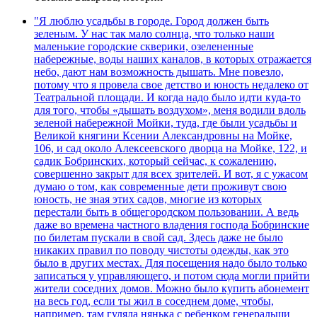
"Я люблю усадьбы в городе. Город должен быть
зеленым. У нас так мало солнца, что только наши
маленькие городские скверики, озелененные
набережные, воды наших каналов, в которых отражается
небо, дают нам возможность дышать. Мне повезло,
потому что я провела свое детство и юность недалеко от
Театральной площади. И когда надо было идти куда-то
для того, чтобы «дышать воздухом», меня водили вдоль
зеленой набережной Мойки, туда, где были усадьбы и
Великой княгини Ксении Александровны на Мойке,
106, и сад около Алексеевского дворца на Мойке, 122, и
садик Бобринских, который сейчас, к сожалению,
совершенно закрыт для всех зрителей. И вот, я с ужасом
думаю о том, как современные дети проживут свою
юность, не зная этих садов, многие из которых
перестали быть в общегородском пользовании. А ведь
даже во времена частного владения господа Бобринские
по билетам пускали в свой сад. Здесь даже не было
никаких правил по поводу чистоты одежды, как это
было в других местах. Для посещения надо было только
записаться у управляющего, и потом сюда могли прийти
жители соседних домов. Можно было купить абонемент
на весь год, если ты жил в соседнем доме, чтобы,
например, там гуляла нянька с ребенком генеральши