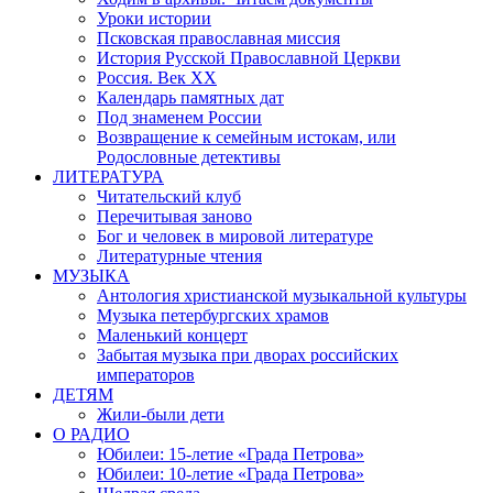
Уроки истории
Псковская православная миссия
История Русской Православной Церкви
Россия. Век ХХ
Календарь памятных дат
Под знаменем России
Возвращение к семейным истокам, или
Родословные детективы
ЛИТЕРАТУРА
Читательский клуб
Перечитывая заново
Бог и человек в мировой литературе
Литературные чтения
МУЗЫКА
Антология христианской музыкальной культуры
Музыка петербургских храмов
Маленький концерт
Забытая музыка при дворах российских
императоров
ДЕТЯМ
Жили-были дети
О РАДИО
Юбилеи: 15-летие «Града Петрова»
Юбилеи: 10-летие «Града Петрова»