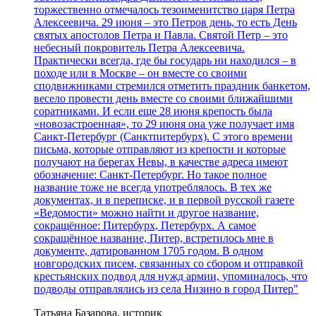
торжественно отмечалось тезоименитство царя Петра
Алексеевича. 29 июня – это Петров день, то есть День
святых апостолов Петра и Павла. Святой Петр – это
небесный покровитель Петра Алексеевича.
Практически всегда, где бы государь ни находился – в
походе или в Москве – он вместе со своими
сподвижниками стремился отметить праздник банкетом,
весело провести день вместе со своими ближайшими
соратниками. И если еще 28 июня крепость была
«новозастроенная», то 29 июня она уже получает имя
Санкт-Петербург (Санктпитербурх). С этого времени
письма, которые отправляют из крепости и которые
получают на берегах Невы, в качестве адреса имеют
обозначение: Санкт-Петербург. Но такое полное
название тоже не всегда употреблялось. В тех же
документах, и в переписке, и в первой русской газете
«Ведомости» можно найти и другое название,
сокращённое: Питербурх, Петербурх. А самое
сокращённое название, Питер, встретилось мне в
документе, датированном 1705 годом. В одном
новгородских писем, связанных со сбором и отправкой
крестьянских подвод для нужд армии, упоминалось, что
подводы отправлялись из села Низино в город Питер"
Татьяна Базарова, историк