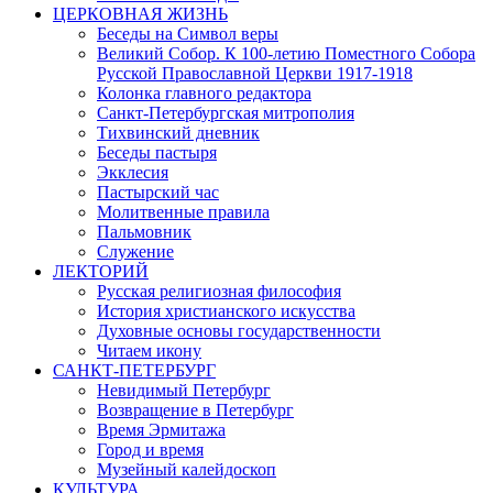
ЦЕРКОВНАЯ ЖИЗНЬ
Беседы на Символ веры
Великий Собор. К 100-летию Поместного Собора
Русской Православной Церкви 1917-1918
Колонка главного редактора
Санкт-Петербургская митрополия
Тихвинский дневник
Беседы пастыря
Экклесия
Пастырский час
Молитвенные правила
Пальмовник
Служение
ЛЕКТОРИЙ
Русская религиозная философия
История христианского искусства
Духовные основы государственности
Читаем икону
САНКТ-ПЕТЕРБУРГ
Невидимый Петербург
Возвращение в Петербург
Время Эрмитажа
Город и время
Музейный калейдоскоп
КУЛЬТУРА