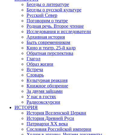
Беседы о литературе
Беседы о русской культуре
Русский Север
Поговорим о театре
Родная речь. Второе чтение
Исследования и исследователи
Архивная история
Быть современником
Кино и театр. 25-й кадр
Обратная перспектива
Глагол
Образ жизни
Встреча
Словарь
Культурная реакция
Книжное обозрение
За двумя зайцами
У нас в гостях
Радиоэкскурсии
ИСТОРИЯ
История Вселенской Церкви
История Древней Руси
Патриархи XX века
Сословия Российской империи
Ходим в архивы. Читаем документы