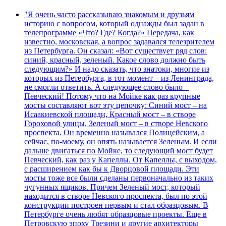
"Я очень часто рассказываю знакомым и друзьям
историю с вопросом, который однажды был задан в
телепрограмме «Что? Где? Когда?» Передача, как
известно, московская, а вопрос задавался телезрителем
из Петербурга. Он сказал: «Вот существует ряд слов:
синий, красный, зеленый. Какое слово должно быть
следующим?» И надо сказать, что знатоки, многие из
которых из Петербурга, в тот момент – из Ленинграда,
не смогли ответить. А следующее слово было –
Певческий! Потому что на Мойке как раз крупные
мосты составляют вот эту цепочку: Синий мост – на
Исаакиевской площади, Красный мост – в створе
Гороховой улицы, Зеленый мост – в створе Невского
проспекта. Он временно назывался Полицейским, а
сейчас, по-моему, он опять называется Зеленым. И если
дальше двигаться по Мойке, то следующий мост будет
Певческий, как раз у Капеллы. От Капеллы, с выходом,
с расширением как бы к Дворцовой площади. Эти
мосты тоже все были сделаны первоначально из таких
чугунных ящиков. Причем Зеленый мост, который
находится в створе Невского проспекта, был по этой
конструкции построен первым и стал образцовым. В
Петербурге очень любят образцовые проекты. Еще в
Петровскую эпоху Трезини и другие архитекторы