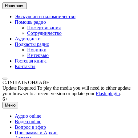
Навигация
Экскурсии и паломничество
Помощь радио
Пожертвования
Сотрудничество
Аудиодиски
Подкасты радио
Новинки
Интервью
Гостевая книга
Контакты
СЛУШАТЬ ОНЛАЙН
Update Required
To play the media you will need to either update
your browser to a recent version or update your
Flash plugin
.
6+
Меню
Аудио online
Видео online
Вопрос в эфир
Программа и Архив