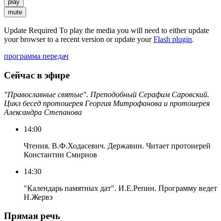
play
mute
Update Required
To play the media you will need to either update
your browser to a recent version or update your
Flash plugin
.
программа передач
Сейчас в эфире
"Православные святые". Преподобный Серафим Саровский.
Цикл бесед протоиерея Георгия Митрофанова и протоиерея
Александра Степанова
14:00
Чтения. В.Ф.Ходасевич. Державин. Читает протоиерей
Константин Смирнов
14:30
"Календарь памятных дат". И.Е.Репин. Программу ведет
Н.Жервэ
Прямая речь