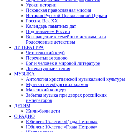
Уроки истории
Псковская православная миссия
История Русской Православной Церкви
Россия. Век ХХ
Календарь памятных дат
Под знаменем России
Возвращение к семейным истокам, или
Родословные детективы
ЛИТЕРАТУРА
Читательский клуб
Перечитывая заново
Бог и человек в мировой литературе
Литературные чтения
МУЗЫКА
Антология христианской музыкальной культуры
Музыка петербургских храмов
Маленький концерт
Забытая музыка при дворах российских
императоров
ДЕТЯМ
Жили-были дети
О РАДИО
Юбилеи: 15-летие «Града Петрова»
Юбилеи: 10-летие «Града Петрова»