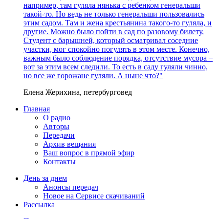
например, там гуляла нянька с ребенком генеральши
такой-то. Но ведь не только генеральши пользовались
этим садом. Там и жена крестьянина такого-то гуляла, и
другие. Можно было пойти в сад по разовому билету.
Студент с барышней, который осматривал соседние
участки, мог спокойно погулять в этом месте. Конечно,
важным было соблюдение порядка, отсутствие мусора –
вот за этим всем следили. То есть в саду гуляли чинно,
но все же горожане гуляли. А ныне что?"
Елена Жерихина, петербурговед
Главная
О радио
Авторы
Передачи
Архив вещания
Ваш вопрос в прямой эфир
Контакты
День за днем
Анонсы передач
Новое на Сервисе скачиваний
Рассылка