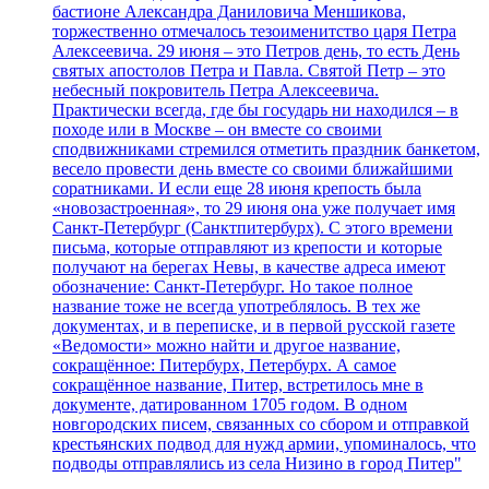
бастионе Александра Даниловича Меншикова,
торжественно отмечалось тезоименитство царя Петра
Алексеевича. 29 июня – это Петров день, то есть День
святых апостолов Петра и Павла. Святой Петр – это
небесный покровитель Петра Алексеевича.
Практически всегда, где бы государь ни находился – в
походе или в Москве – он вместе со своими
сподвижниками стремился отметить праздник банкетом,
весело провести день вместе со своими ближайшими
соратниками. И если еще 28 июня крепость была
«новозастроенная», то 29 июня она уже получает имя
Санкт-Петербург (Санктпитербурх). С этого времени
письма, которые отправляют из крепости и которые
получают на берегах Невы, в качестве адреса имеют
обозначение: Санкт-Петербург. Но такое полное
название тоже не всегда употреблялось. В тех же
документах, и в переписке, и в первой русской газете
«Ведомости» можно найти и другое название,
сокращённое: Питербурх, Петербурх. А самое
сокращённое название, Питер, встретилось мне в
документе, датированном 1705 годом. В одном
новгородских писем, связанных со сбором и отправкой
крестьянских подвод для нужд армии, упоминалось, что
подводы отправлялись из села Низино в город Питер"