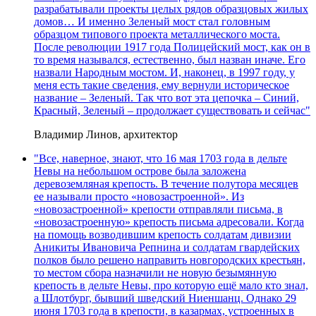
разрабатывали проекты целых рядов образцовых жилых
домов… И именно Зеленый мост стал головным
образцом типового проекта металлического моста.
После революции 1917 года Полицейский мост, как он в
то время назывался, естественно, был назван иначе. Его
назвали Народным мостом. И, наконец, в 1997 году, у
меня есть такие сведения, ему вернули историческое
название – Зеленый. Так что вот эта цепочка – Синий,
Красный, Зеленый – продолжает существовать и сейчас"
Владимир Линов, архитектор
"Все, наверное, знают, что 16 мая 1703 года в дельте
Невы на небольшом острове была заложена
деревоземляная крепость. В течение полутора месяцев
ее называли просто «новозастроенной». Из
«новозастроенной» крепости отправляли письма, в
«новозастроенную» крепость письма адресовали. Когда
на помощь возводившим крепость солдатам дивизии
Аникиты Ивановича Репнина и солдатам гвардейских
полков было решено направить новгородских крестьян,
то местом сбора назначили не новую безымянную
крепость в дельте Невы, про которую ещё мало кто знал,
а Шлотбург, бывший шведский Ниеншанц. Однако 29
июня 1703 года в крепости, в казармах, устроенных в