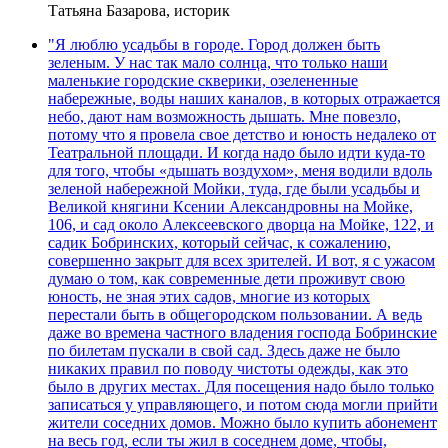
Татьяна Базарова, историк
"Я люблю усадьбы в городе. Город должен быть
зеленым. У нас так мало солнца, что только наши
маленькие городские скверики, озелененные
набережные, воды наших каналов, в которых отражается
небо, дают нам возможность дышать. Мне повезло,
потому что я провела свое детство и юность недалеко от
Театральной площади. И когда надо было идти куда-то
для того, чтобы «дышать воздухом», меня водили вдоль
зеленой набережной Мойки, туда, где были усадьбы и
Великой княгини Ксении Александровны на Мойке,
106, и сад около Алексеевского дворца на Мойке, 122, и
садик Бобринских, который сейчас, к сожалению,
совершенно закрыт для всех зрителей. И вот, я с ужасом
думаю о том, как современные дети проживут свою
юность, не зная этих садов, многие из которых
перестали быть в общегородском пользовании. А ведь
даже во времена частного владения господа Бобринские
по билетам пускали в свой сад. Здесь даже не было
никаких правил по поводу чистоты одежды, как это
было в других местах. Для посещения надо было только
записаться у управляющего, и потом сюда могли прийти
жители соседних домов. Можно было купить абонемент
на весь год, если ты жил в соседнем доме, чтобы,