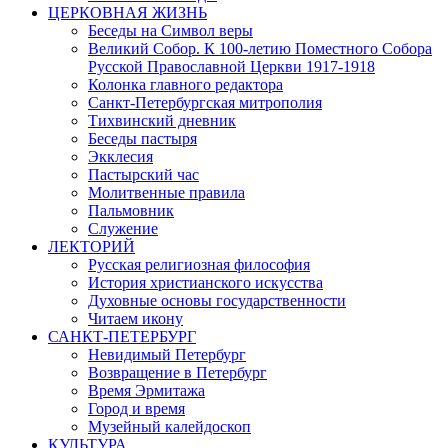
ЦЕРКОВНАЯ ЖИЗНЬ
Беседы на Символ веры
Великий Собор. К 100-летию Поместного Собора
Русской Православной Церкви 1917-1918
Колонка главного редактора
Санкт-Петербургская митрополия
Тихвинский дневник
Беседы пастыря
Экклесия
Пастырский час
Молитвенные правила
Пальмовник
Служение
ЛЕКТОРИЙ
Русская религиозная философия
История христианского искусства
Духовные основы государственности
Читаем икону
САНКТ-ПЕТЕРБУРГ
Невидимый Петербург
Возвращение в Петербург
Время Эрмитажа
Город и время
Музейный калейдоскоп
КУЛЬТУРА