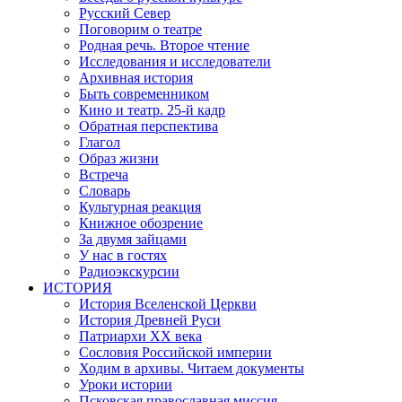
Русский Север
Поговорим о театре
Родная речь. Второе чтение
Исследования и исследователи
Архивная история
Быть современником
Кино и театр. 25-й кадр
Обратная перспектива
Глагол
Образ жизни
Встреча
Словарь
Культурная реакция
Книжное обозрение
За двумя зайцами
У нас в гостях
Радиоэкскурсии
ИСТОРИЯ
История Вселенской Церкви
История Древней Руси
Патриархи XX века
Сословия Российской империи
Ходим в архивы. Читаем документы
Уроки истории
Псковская православная миссия