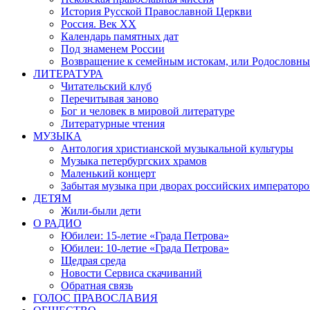
История Русской Православной Церкви
Россия. Век ХХ
Календарь памятных дат
Под знаменем России
Возвращение к семейным истокам, или Родословны
ЛИТЕРАТУРА
Читательский клуб
Перечитывая заново
Бог и человек в мировой литературе
Литературные чтения
МУЗЫКА
Антология христианской музыкальной культуры
Музыка петербургских храмов
Маленький концерт
Забытая музыка при дворах российских императоро
ДЕТЯМ
Жили-были дети
О РАДИО
Юбилеи: 15-летие «Града Петрова»
Юбилеи: 10-летие «Града Петрова»
Щедрая среда
Новости Сервиса скачиваний
Обратная связь
ГОЛОС ПРАВОСЛАВИЯ