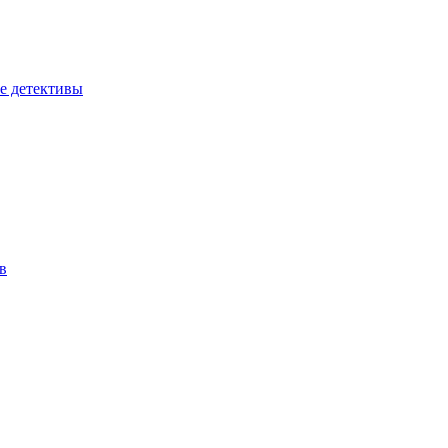
е детективы
в