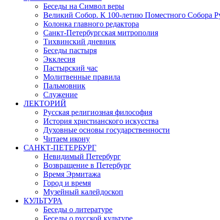
Беседы на Символ веры
Великий Собор. К 100-летию Поместного Собора Р
Колонка главного редактора
Санкт-Петербургская митрополия
Тихвинский дневник
Беседы пастыря
Экклесия
Пастырский час
Молитвенные правила
Пальмовник
Служение
ЛЕКТОРИЙ
Русская религиозная философия
История христианского искусства
Духовные основы государственности
Читаем икону
САНКТ-ПЕТЕРБУРГ
Невидимый Петербург
Возвращение в Петербург
Время Эрмитажа
Город и время
Музейный калейдоскоп
КУЛЬТУРА
Беседы о литературе
Беседы о русской культуре