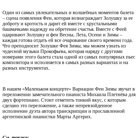
Один из самых увлекательных и волшебных моментов балета
– сцена появления Феи, которая вознаграждает Золушку за ее
доброту и кротость и дарит ей вместе с хрустальными
башмачками надежду на обретение счастья. Вместе с Феей
одаривают Золушку и феи Весны, Лета, Осени и Зимы –
каждая готова отдать ей все очарование своего времени года.
Что преподносит Золушке Фея Зимы, мы можем узнать из
чудесной музыки Прокофьева, которая наряду с другими
номерами этого балета стала одной из самых популярных пьес
композитора и исполняется в самых разных вариантах и на
разных инструментах.
В нашем «Маленьком концерте» Вариации Феи Зимы звучат в
переложении замечательного пианиста Михаила Плетнёва для
двух фортепиано. Стоит отметить тонкий вкус, с которым
сделано это переложение, а также непревзойденное
исполнение дуэта автора транскрипции и прославленной
аргентинской пианистки Марты Аргерих.
…
См. также: