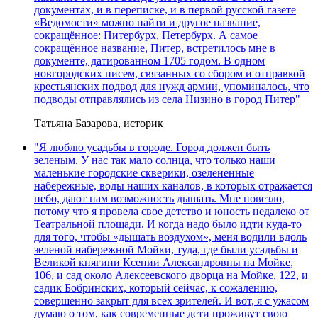
документах, и в переписке, и в первой русской газете
«Ведомости» можно найти и другое название,
сокращённое: Питербурх, Петербурх. А самое
сокращённое название, Питер, встретилось мне в
документе, датированном 1705 годом. В одном
новгородских писем, связанных со сбором и отправкой
крестьянских подвод для нужд армии, упоминалось, что
подводы отправлялись из села Низино в город Питер"
Татьяна Базарова, историк
"Я люблю усадьбы в городе. Город должен быть
зеленым. У нас так мало солнца, что только наши
маленькие городские скверики, озелененные
набережные, воды наших каналов, в которых отражается
небо, дают нам возможность дышать. Мне повезло,
потому что я провела свое детство и юность недалеко от
Театральной площади. И когда надо было идти куда-то
для того, чтобы «дышать воздухом», меня водили вдоль
зеленой набережной Мойки, туда, где были усадьбы и
Великой княгини Ксении Александровны на Мойке,
106, и сад около Алексеевского дворца на Мойке, 122, и
садик Бобринских, который сейчас, к сожалению,
совершенно закрыт для всех зрителей. И вот, я с ужасом
думаю о том, как современные дети проживут свою