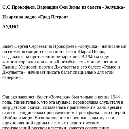
С.С.Прокофьев. Вариации Феи Зимы из балета «Золушка»
Из архива радио «Град Петров»
АУДИО
Балет Сергея Сергеевича Прокофьева «Золушка», написанный
на сюжет всемирно известной сказки Шарля Перро,
создавался на протяжении четырех лет. В 1940-м году
композитор, вдохновленный незабываемым исполнением
Галины Улановой партии Джульетты в его балете «Ромео и
Джульетта», начинает писать балет специально для этой
балерины.
Однако закончен балет «Золушка» был только в конце 1944
года. Удивительно, что эта музыка, переносящая слушателя в
мир детской сказки, создавалась практически в одно время с
самым грандиозным произведением Прокофьева – его оперой
«Война и мир». Возникновение в военные годы музыки,
вдохновленной одним из самых патриотических
произведений русской классики, кажется совершенно