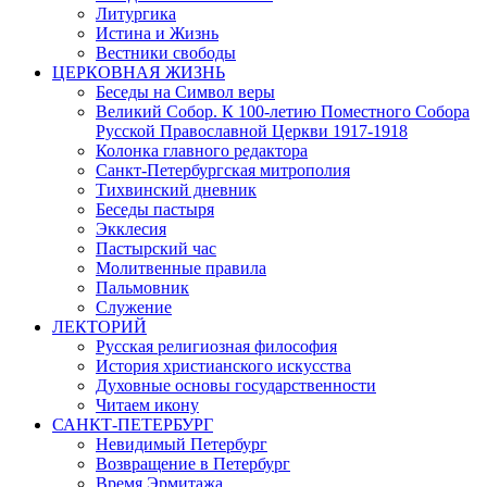
Литургика
Истина и Жизнь
Вестники свободы
ЦЕРКОВНАЯ ЖИЗНЬ
Беседы на Символ веры
Великий Собор. К 100-летию Поместного Собора
Русской Православной Церкви 1917-1918
Колонка главного редактора
Санкт-Петербургская митрополия
Тихвинский дневник
Беседы пастыря
Экклесия
Пастырский час
Молитвенные правила
Пальмовник
Служение
ЛЕКТОРИЙ
Русская религиозная философия
История христианского искусства
Духовные основы государственности
Читаем икону
САНКТ-ПЕТЕРБУРГ
Невидимый Петербург
Возвращение в Петербург
Время Эрмитажа