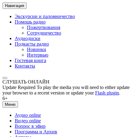
Навигация
Экскурсии и паломничество
Помощь радио
Пожертвования
Сотрудничество
Аудиодиски
Подкасты радио
Новинки
Интервью
Гостевая книга
Контакты
СЛУШАТЬ ОНЛАЙН
Update Required
To play the media you will need to either update
your browser to a recent version or update your
Flash plugin
.
6+
Меню
Аудио online
Видео online
Вопрос в эфир
Программа и Архив