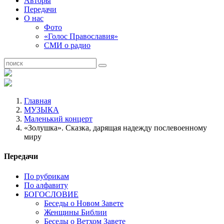
Авторы
Передачи
О нас
Фото
«Голос Православия»
СМИ о радио
Главная
МУЗЫКА
Маленький концерт
«Золушка». Сказка, дарящая надежду послевоенному
миру
Передачи
По рубрикам
По алфавиту
БОГОСЛОВИЕ
Беседы о Новом Завете
Женщины Библии
Беседы о Ветхом Завете