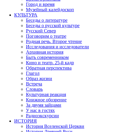
Город и время
Музейный калейдоскоп
КУЛЬТУРА
Беседы о литературе
Беседы о русской культуре
Русский Север
Поговорим о театре
Родная речь. Второе чтение
Исследования и исследователи
Архивная история
Быть современником
Кино и театр. 25-й кадр
Обратная перспектива
Глагол
Образ жизни
Встреча
Словарь
Культурная реакция
Книжное обозрение
За двумя зайцами
У нас в гостях
Радиоэкскурсии
ИСТОРИЯ
История Вселенской Церкви
История Древней Руси