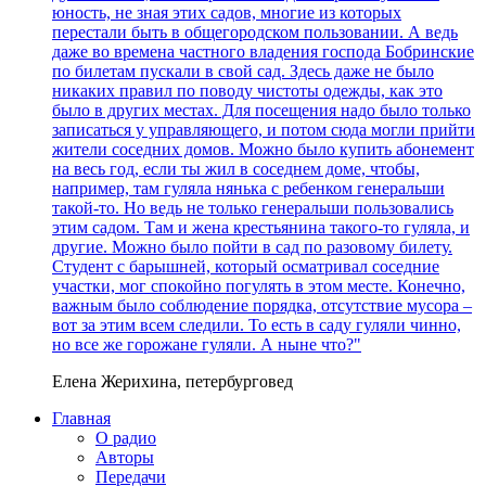
юность, не зная этих садов, многие из которых
перестали быть в общегородском пользовании. А ведь
даже во времена частного владения господа Бобринские
по билетам пускали в свой сад. Здесь даже не было
никаких правил по поводу чистоты одежды, как это
было в других местах. Для посещения надо было только
записаться у управляющего, и потом сюда могли прийти
жители соседних домов. Можно было купить абонемент
на весь год, если ты жил в соседнем доме, чтобы,
например, там гуляла нянька с ребенком генеральши
такой-то. Но ведь не только генеральши пользовались
этим садом. Там и жена крестьянина такого-то гуляла, и
другие. Можно было пойти в сад по разовому билету.
Студент с барышней, который осматривал соседние
участки, мог спокойно погулять в этом месте. Конечно,
важным было соблюдение порядка, отсутствие мусора –
вот за этим всем следили. То есть в саду гуляли чинно,
но все же горожане гуляли. А ныне что?"
Елена Жерихина, петербурговед
Главная
О радио
Авторы
Передачи