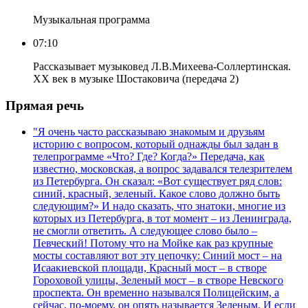
Музыкальная программа
07:10
Рассказывает музыковед Л.В.Михеева-Соллертинская.
ХХ век в музыке Шостаковича (передача 2)
Прямая речь
"Я очень часто рассказываю знакомым и друзьям
историю с вопросом, который однажды был задан в
телепрограмме «Что? Где? Когда?» Передача, как
известно, московская, а вопрос задавался телезрителем
из Петербурга. Он сказал: «Вот существует ряд слов:
синий, красный, зеленый. Какое слово должно быть
следующим?» И надо сказать, что знатоки, многие из
которых из Петербурга, в тот момент – из Ленинграда,
не смогли ответить. А следующее слово было –
Певческий! Потому что на Мойке как раз крупные
мосты составляют вот эту цепочку: Синий мост – на
Исаакиевской площади, Красный мост – в створе
Гороховой улицы, Зеленый мост – в створе Невского
проспекта. Он временно назывался Полицейским, а
сейчас, по-моему, он опять называется Зеленым. И если