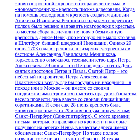
«новозастроенной» крепости отправляли письма, в
«новозастроенную» крепость письма адресовали. Когда
на помощь возводившим крепость солдатам дивизии
Аникиты Ивановича Репнина и солдатам гвардейских
полков было решено направить новгородских крестьян,
то местом сбора назначили не новую безымянную
крепость в дельте Невы, про которую ещё мало кто знал,
а Шлотбург, бывший шведский Ниеншанц. Однако 29
июня 1703 года в крепости, в казармах, устроенных в
бастионе Александра Даниловича Меншикова,
торжественно отмечалось тезоименитство царя Петра
Алексеевича. 29 июня – это Петров день, то есть День
святых апостолов Петра и Павла. Святой Петр – это
небесный покровитель Петра Алексеевича.
Практически всегда, где бы государь ни находился – в
походе или в Москве – он вместе со своими
сподвижниками стремился отметить праздник банкетом,
весело провести день вместе со своими ближайшими
соратниками. И если еще 28 июня крепость была
«новозастроенная», то 29 июня она уже получает имя
Санкт-Петербург (Санктпитербурх). С этого времени
письма, которые отправляют из крепости и которые
получают на берегах Невы, в качестве адреса имеют
обозначение: Санкт-Петербург. Но такое полное
название тоже не всегда употреблялось. В тех же