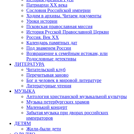
Патриархи XX века
Сословия Российской империи
Ходим в архивы. Читаем документы
Уроки истории
Псковская православная миссия
История Русской Православной Церкви
Россия. Век ХХ
Календарь памятных дат
Под знаменем России
Возвращение к семейным истокам, или
Родословные детективы
ЛИТЕРАТУРА
Читательский клуб
Перечитывая заново
Бог и человек в мировой литературе
Литературные чтения
МУЗЫКА
Антология христианской музыкальной культуры
Музыка петербургских храмов
Маленький концерт
Забытая музыка при дворах российских
императоров
ДЕТЯМ
Жили-были дети