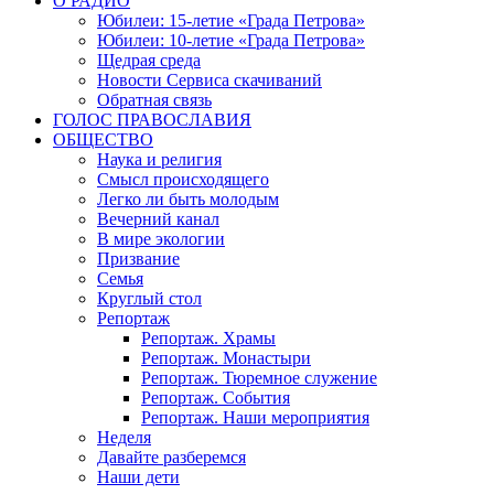
О РАДИО
Юбилеи: 15-летие «Града Петрова»
Юбилеи: 10-летие «Града Петрова»
Щедрая среда
Новости Сервиса скачиваний
Обратная связь
ГОЛОС ПРАВОСЛАВИЯ
ОБЩЕСТВО
Наука и религия
Смысл происходящего
Легко ли быть молодым
Вечерний канал
В мире экологии
Призвание
Семья
Круглый стол
Репортаж
Репортаж. Храмы
Репортаж. Монастыри
Репортаж. Тюремное служение
Репортаж. События
Репортаж. Наши мероприятия
Неделя
Давайте разберемся
Наши дети