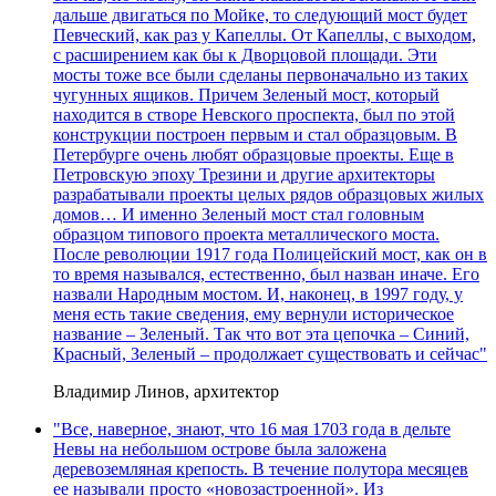
дальше двигаться по Мойке, то следующий мост будет
Певческий, как раз у Капеллы. От Капеллы, с выходом,
с расширением как бы к Дворцовой площади. Эти
мосты тоже все были сделаны первоначально из таких
чугунных ящиков. Причем Зеленый мост, который
находится в створе Невского проспекта, был по этой
конструкции построен первым и стал образцовым. В
Петербурге очень любят образцовые проекты. Еще в
Петровскую эпоху Трезини и другие архитекторы
разрабатывали проекты целых рядов образцовых жилых
домов… И именно Зеленый мост стал головным
образцом типового проекта металлического моста.
После революции 1917 года Полицейский мост, как он в
то время назывался, естественно, был назван иначе. Его
назвали Народным мостом. И, наконец, в 1997 году, у
меня есть такие сведения, ему вернули историческое
название – Зеленый. Так что вот эта цепочка – Синий,
Красный, Зеленый – продолжает существовать и сейчас"
Владимир Линов, архитектор
"Все, наверное, знают, что 16 мая 1703 года в дельте
Невы на небольшом острове была заложена
деревоземляная крепость. В течение полутора месяцев
ее называли просто «новозастроенной». Из