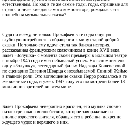
естественным. Но как в те же самые годы, годы, страшные для
страны и нелегкие для самого композитора, рождалась эта
волшебная музыкальная сказка?
Судя по всему, не только Прокофьев в те годы ощущал
глубокую потребность в обращении к миру старой доброй
сказки. Не только ему вдруг стала так близка история,
рассказанная французским сказочником в конце XVII века.
Балет «Золушка» с момента своей премьеры в Большом театре
в ноябре 1945 года имел небывалый успех. Но вспомним еще
одну «Золушку», легендарный фильм Надежды Кошеверовой
по сценарию Евгения Шварца с незабываемой Яниной Жеймо
в главной роли. Это воплощение сказки Перро рождалось в те
же военные годы, и уже к 1947 году его посмотрели более 18
миллионов зрителей во всем мире.
Балет Прокофьева невероятно красочен; его музыка словно
наэлектризована волшебством, которое завораживает и
вполне взрослого зрителя, обращая его в ребенка, искренне
ждущего чудес и верящего в них.