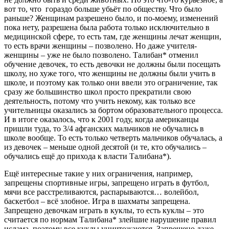
вот то, что гораздо больше убьёт по обществу. Что было
раньше? Женщинам разрешено было, и по-моему, изменений
пока нету, разрешена была работа только исключительно в
медицинской сфере, то есть там, где женщины лечат женщин,
то есть врачи женщины – позволено. Но даже учителя-
женщины – уже не было позволено. Талибан* отменил
обучение девочек, то есть девочки не должны были посещать
школу, но хуже того, что женщины не должны были учить в
школе, и поэтому как только они ввели это ограничение, так
сразу же большинство школ просто прекратили свою
деятельность, потому что учить некому, как только все
учительницы оказались за бортом образовательного процесса.
И в итоге оказалось, что к 2001 году, когда американцы
пришли туда, то 3/4 афганских мальчиков не обучались в
школе вообще. То есть только четверть мальчиков обучалась, а
из девочек – меньше одной десятой (и те, кто обучались –
обучались ещё до прихода к власти Талибана*).
Ещё интересные такие у них ограничения, например,
запрещены спортивные игры, запрещено играть в футбол,
мячи все расстреливаются, распарываются… волейбол,
баскетбол – всё злобное. Игра в шахматы запрещена.
Запрещено девочкам играть в куклы, то есть куклы – это
считается по нормам Талибана* злейшие нарушение правил
ислама, поэтому все куклы уничтожаются. Запрещено даже