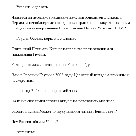
— Украина и церковь
Является ли церковное наказание двух митрополитов Элладской
Церкви за несоблюдение «ковидных» ограничений завуалированным
прещением за непризнание Православной Церкви Украины (ПЦУ)?
— Грузия, Осетия, церковное влияние
Святейший Патриарх Кирилл попросил о помиловании для
гражданина Грузии.
Роль православия в отношениях России и Грузии.
Война России и Грузии в 2008 году. Церковный взгляд на причины и
последствия.
— перевод Библии на ингушский язык
На какие еще языки сегодня актуально переводить Библию?
Библия и ислам. Может ли мусульманин читать Новый Завет?
Чем Россия обязана Чечне?
— Афганистан