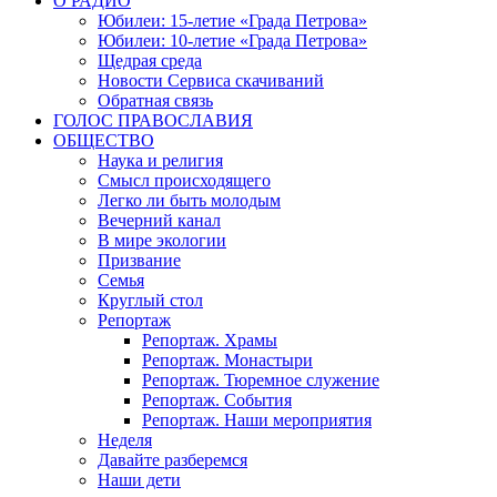
О РАДИО
Юбилеи: 15-летие «Града Петрова»
Юбилеи: 10-летие «Града Петрова»
Щедрая среда
Новости Сервиса скачиваний
Обратная связь
ГОЛОС ПРАВОСЛАВИЯ
ОБЩЕСТВО
Наука и религия
Смысл происходящего
Легко ли быть молодым
Вечерний канал
В мире экологии
Призвание
Семья
Круглый стол
Репортаж
Репортаж. Храмы
Репортаж. Монастыри
Репортаж. Тюремное служение
Репортаж. События
Репортаж. Наши мероприятия
Неделя
Давайте разберемся
Наши дети