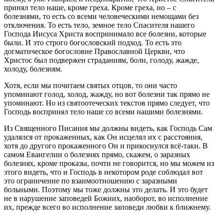
принял тело наше, кроме греха. Кроме греха, но – с
болезнями, то есть со всеми человеческими немощами без
отключения. То есть тело, земное тело Спасителя нашего
Господа Иисуса Христа воспринимало все болезни, которые
были. И это строго богословский подход. То есть это
догматическое богословие Православной Церкви, что
Христос был подвержен страданиям, боли, голоду, жажде,
холоду, болезням.
Хотя, если мы почитаем святых отцов, то они часто
упоминают голод, холод, жажду, но вот болезни так прямо не
упоминают. Но из святоотеческих текстов прямо следует, что
Господь воспринял тело наше со всеми нашими болезнями.
Из Священного Писания мы должны видеть, как Господь Сам
удалялся от прокаженных, как Он исцелял их с расстояния,
хотя до другого прокаженного Он и прикоснулся всё-таки. В
самом Евангелии о болезнях прямо, скажем, о заразных
болезнях, кроме проказы, почти не говорится, но мы можем из
этого видеть, что и Господь в некотором роде соблюдал вот
это ограничение по взаимоотношению с заразными
больными. Поэтому мы тоже должны это делать. И это будет
не в нарушение заповедей Божиих, наоборот, во исполнение
их, прежде всего во исполнение заповеди любви к ближнему.