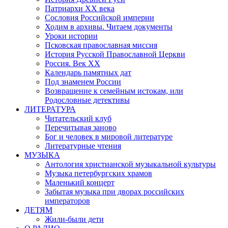
Патриархи XX века
Сословия Российской империи
Ходим в архивы. Читаем документы
Уроки истории
Псковская православная миссия
История Русской Православной Церкви
Россия. Век ХХ
Календарь памятных дат
Под знаменем России
Возвращение к семейным истокам, или
Родословные детективы
ЛИТЕРАТУРА
Читательский клуб
Перечитывая заново
Бог и человек в мировой литературе
Литературные чтения
МУЗЫКА
Антология христианской музыкальной культуры
Музыка петербургских храмов
Маленький концерт
Забытая музыка при дворах российских
императоров
ДЕТЯМ
Жили-были дети