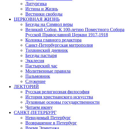
Литургика
Истина и Жизнь
Вестники свободы
ЦЕРКОВНАЯ ЖИЗНЬ
Беседы на Символ веры
Великий Собор. К 100-летию Поместного Собора
Русской Православной Церкви 1917-1918
Колонка главного редактора
Санкт-Петербургская митрополия
Тихвинский дневник
Беседы пастыря
Экклесия
Пастырский час
Молитвенные правила
Пальмовник
Служение
ЛЕКТОРИЙ
Русская религиозная философия
История христианского искусства
Духовные основы государственности
Читаем икону
САНКТ-ПЕТЕРБУРГ
Невидимый Петербург
Возвращение в Петербург
Время Эрмитажа