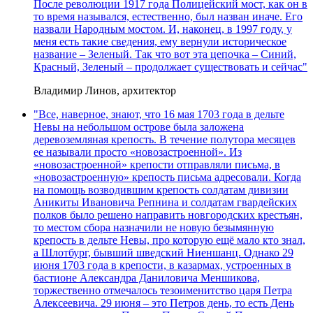
После революции 1917 года Полицейский мост, как он в
то время назывался, естественно, был назван иначе. Его
назвали Народным мостом. И, наконец, в 1997 году, у
меня есть такие сведения, ему вернули историческое
название – Зеленый. Так что вот эта цепочка – Синий,
Красный, Зеленый – продолжает существовать и сейчас"
Владимир Линов, архитектор
"Все, наверное, знают, что 16 мая 1703 года в дельте
Невы на небольшом острове была заложена
деревоземляная крепость. В течение полутора месяцев
ее называли просто «новозастроенной». Из
«новозастроенной» крепости отправляли письма, в
«новозастроенную» крепость письма адресовали. Когда
на помощь возводившим крепость солдатам дивизии
Аникиты Ивановича Репнина и солдатам гвардейских
полков было решено направить новгородских крестьян,
то местом сбора назначили не новую безымянную
крепость в дельте Невы, про которую ещё мало кто знал,
а Шлотбург, бывший шведский Ниеншанц. Однако 29
июня 1703 года в крепости, в казармах, устроенных в
бастионе Александра Даниловича Меншикова,
торжественно отмечалось тезоименитство царя Петра
Алексеевича. 29 июня – это Петров день, то есть День