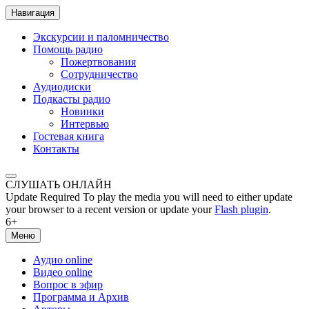
Навигация
Экскурсии и паломничество
Помощь радио
Пожертвования
Сотрудничество
Аудиодиски
Подкасты радио
Новинки
Интервью
Гостевая книга
Контакты
СЛУШАТЬ ОНЛАЙН
Update Required
To play the media you will need to either update
your browser to a recent version or update your
Flash plugin
.
6+
Меню
Аудио online
Видео online
Вопрос в эфир
Программа и Архив