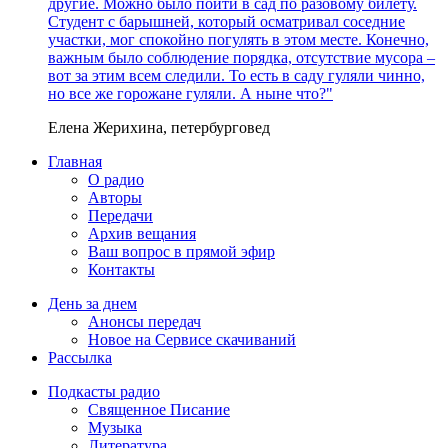
другие. Можно было пойти в сад по разовому билету.
Студент с барышней, который осматривал соседние
участки, мог спокойно погулять в этом месте. Конечно,
важным было соблюдение порядка, отсутствие мусора –
вот за этим всем следили. То есть в саду гуляли чинно,
но все же горожане гуляли. А ныне что?"
Елена Жерихина, петербурговед
Главная
О радио
Авторы
Передачи
Архив вещания
Ваш вопрос в прямой эфир
Контакты
День за днем
Анонсы передач
Новое на Сервисе скачиваний
Рассылка
Подкасты радио
Священное Писание
Музыка
Литература