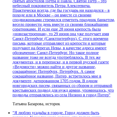
святых апостолов Петра и Павла. Святой Петр – это
небесный покровитель Петра Алексеевича.
Практически всегда, где бы государь ни находился – в
походе или в Москве – он вместе со своими
сподвижниками стремился отметить праздник банкетом,
весело провести день вместе со своими ближайшими
соратниками. И если еще 28 июня крепость была
«новозастроенная», то 29 июня она уже получает имя
Санкт-Петербург (Санктпитербурх). С этого времени
письма, которые отправляют из крепости и которые
получают на берегах Невы, в качестве адреса имеют
обозначение: Санкт-Петербург. Но такое полное
название тоже не всегда употреблялось. В тех же
документах, и в переписке, и в первой русской газете
«Ведомости» можно найти и другое название,
сокращённое: Питербурх, Петербурх. А самое
сокращённое название, Питер, встретилось мне в
документе, датированном 1705 годом. В одном
новгородских писем, связанных со сбором и отправкой
крестьянских подвод для нужд армии, упоминалось, что
подводы отправлялись из села Низино в город Питер"
Татьяна Базарова, историк
"Я люблю усадьбы в городе. Город должен быть