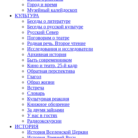
Город и время
Музейный калейдоскоп
КУЛЬТУРА
Беседы о литературе
Беседы о русской культуре
Русский Север
Поговорим о театре
Родная речь. Второе чтение
Исследования и исследователи
Архивная история
Быть современником
Кино и театр. 25-й кадр
Обратная перспектива
Глагол
Образ жизни
Встреча
Словарь
Культурная реакция
Книжное обозрение
За двумя зайцами
У нас в гостях
Радиоэкскурсии
ИСТОРИЯ
История Вселенской Церкви
История Древней Руси