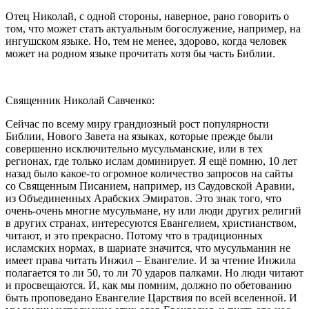
Отец Николай, с одной стороны, наверное, рано говорить о
том, что может стать актуальным богослужение, например, на
ингушском языке. Но, тем не менее, здорово, когда человек
может на родном языке прочитать хотя бы часть Библии.
Священник Николай Савченко:
Сейчас по всему миру грандиозный рост популярности
Библии, Нового Завета на языках, которые прежде были
совершенно исключительно мусульманские, или в тех
регионах, где только ислам доминирует. Я ещё помню, 10 лет
назад было какое-то огромное количество запросов на сайты
со Священным Писанием, например, из Саудовской Аравии,
из Объединенных Арабских Эмиратов. Это знак того, что
очень-очень многие мусульмане, ну или люди других религий
в других странах, интересуются Евангелием, христианством,
читают, и это прекрасно. Потому что в традиционных
исламских нормах, в шариате значится, что мусульманин не
имеет права читать Инжил – Евангелие. И за чтение Инжила
полагается то ли 50, то ли 70 ударов палками. Но люди читают
и просвещаются. И, как мы помним, должно по обетованию
быть проповедано Евангелие Царствия по всей вселенной. И