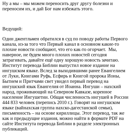
Ну а мы – мы можем переносить друг другу болезни и
переносим их, и дай Бог нам избежать этого.
Ведущий:
Один джентльмен обратился в суд по поводу работы Первого
канала, из-за того что Первый канал в основном какие-то
плохие новости сообщают, что его как-то огорчает. Мы,
наверное, не будем много плохих новостей сегодня
затрагивать, давайте ещё одну хорошую новость зачитаю.
Институт перевода Библии выпустил новое издание на
ингушском языке. Вслед за выходившими ранее Евангелием
от Луки, Книгами Руфь, Есфирь и Книгой пророка Ионы,
Бытием и Притчами свет увидел первый перевод на
ингушский язык Евангелия от Иоанна. Ингуши – нахский
народ, проживающий на Северном Кавказе, коренное
население Ингушетии. Общая численность ингушей в России
444 833 человек (перепись 2010 г.). Говорят на ингушском
языке (вайнахская группа нахско-дагестанской семьи),
письменность – на основе кириллицы. Этот перевод, так же
как и предыдущие издания, можно найти в формате PDF на
сайте Института перевода Библии в разделе электронных
публикаций.