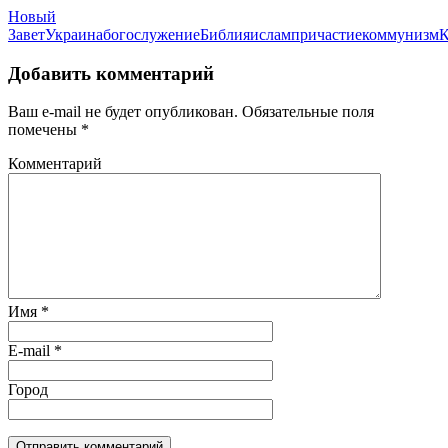
Новый
Завет
Украина
богослужение
Библия
ислам
причастие
коммунизм
К
Добавить комментарий
Ваш e-mail не будет опубликован.
Обязательные поля
помечены
*
Комментарий
Имя
*
E-mail
*
Город