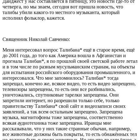
Дайджест у нас составляется в пятницу, это новости где-то от
четверга, но мы знаем, сегодня вот пришла новость, что
талибы убили какого-то местного музыканта, который
исполнял фольклор, кажется.
Священник Николай Савченко:
Меня интересовал вопрос Талибана* ещё в старое время, ещё
до 2001 года, до того как Америка вошла в Афганистан и
прогнала Талибан*, я по прошлой своей светской работе летал
и в том числе по разным мусульманским странам, на объекты
для испытания российского оборудования промышленного, и
интересовался. Что мне запомнилось? Талибан* тогда
запрещал, конечно же, всякое видео, то есть видео запрещено,
телевизоры запрещены, то есть они все разбивались,
уничтожались, спутниковые тарелки запрещены. Они
запретили интернет, но разрешили только себе, только
правительству Талибана* свой сайт и видеозаписи своих
заявлений, а так всем остальным запрещено. Запрещена
музыка, магнитофоны тоже запрещены, соответственно
всякая аудиотехника тоже запрещена. Иранцы мне
рассказывали, что у них такие странные обычаи, например,
все животные должны быть покрыты, то есть обнажённых тел
не должно быть и среди животных. Но это что-то курьёзное, а