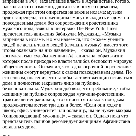
запрещена в РФ), захватившее власть в Афганистане, готово,
насколько это возможно, двигаться в ногу со временем,
продолжая при этом опираться на законы ислама: музыка
будет запрещена, зато женщины смогут выходить из дома по
повседневным делам без сопровождения родственника
мужского пола, заявил в интервью The New York Times
представитель движения Забихулла Муджахид. «Музыка
запрещена в исламе. Но мы надеемся, что сможем убедить
людей не делать таких вещей (слушать музыку), вместо того,
чтобы оказывать на них давление», – сказал он. Муджахид
коснулся темы судьбы женщин Афганистана, образ жизни
которых после прихода ко власти талибов беспокоит мировую
общественность. Он заявил, что в долгосрочной перспективе
женщины смогут вернуться к своим повседневным делам. По
его словам, опасения, что талибы заставят женщин оставаться
дома и полностью закрывать лицо на публике,
безосновательны. Муджахид добавил, что требование, чтобы
женщину на публике сопровождал мужчина-родственник,
трактовали неправильно, это относится только к поездкам
продолжительностью три дня и более. «Если они ходят в
школу, офис, университет или больницу, им не нужен махрам
(сопровождающий мужчина)», – сказал он. Однако пока что
представитель талибов рекомендует женщинам Афганистана
оставаться дома.