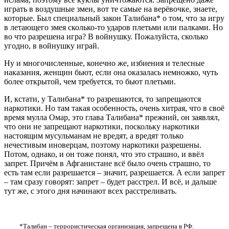
играть в воздушные змеи, вот те самые на верёвочке, знаете,
которые. Был специальный закон Талибана* о том, что за игру
в летающего змея сколько-то ударов плетьми или палками. Но
во что разрешена игра? В войнушку. Пожалуйста, сколько
угодно, в войнушку играй.
Ну и многочисленные, конечно же, избиения и телесные
наказания, женщин бьют, если она оказалась немножко, чуть
более открытой, чем требуется, то бьют плетьми.
И, кстати, у Талибана* то разрешаются, то запрещаются
наркотики. Но там такая особенность, очень хитрая, что в своё
время мулла Омар, это глава Талибана* прежний, он заявлял,
что они не запрещают наркотики, поскольку наркотики
настоящим мусульманам не вредят, а вредят только
нечестивым иноверцам, поэтому наркотики разрешены.
Потом, однако, и он тоже понял, что это страшно, и ввёл
запрет. Причём в Афганистане всё было очень страшно, то
есть там если разрешается – значит, разрешается. А если запрет
– там сразу говорят: запрет – будет расстрел. И всё, и дальше
тут же, с этого дня начинают всех расстреливать.
*Талибан – террористическая организация, запрещена в РФ.