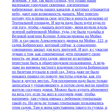
зеленым. У нас так мало солнца, что только наши
маленькие городские скверики, озелененные
набережные, воды наших каналов, в которых отражается
небо, дают нам возможность дышать. Мне повезло,
потому что я провела свое детство и юность недалеко от
Театральной площади. И когда надо было идти куда-то
для того, чтобы «дышать воздухом», меня водили вдоль
зеленой набережной Мойки, туда, где были усадьбы и
Великой княгини Ксении Александровны на Мойке,
106, и сад около Алексеевского дворца на Мойке, 122, и
садик Бобринских, который сейчас, к сожалению,
совершенно закрыт для всех зрителей. И вот, я с ужасом
думаю о том, как современные дети проживут свою
юность, не зная этих садов, многие из которых
перестали быть в общегородском пользовании. А ведь
даже во времена частного владения господа Бобринские
по билетам пускали в свой сад. Здесь даже не было
никаких правил по поводу чистоты одежды, как это
было в других местах. Для посещения надо было только
записаться у управляющего, и потом сюда могли прийти
жители соседних домов. Можно было купить абонемент
на весь год, если ты жил в соседнем доме, чтобы,
например, там гуляла нянька с ребенком генеральши
такой-то. Но ведь не только генеральши пользовались
этим садом. Там и жена крестьянина такого-то гуляла, и