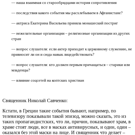
— наша взаимная со старообрядцами история сопротивления
— последствия какого события мы расхлебываем в Афганистане?
— актриса Екатерина Васильева приняла монашеский постриг
— нежелательные организации – религиозные организации из других
стран
— вопрос слушателя: если актер приходит к церковному служению, не
привносит ли он и сюда навык лицедействовать?
— вопрос слушателя: кто должен первым причащаться – старики или
младенцы?
— влияние соцсетей на коптских христиан
Священник Николай Савченко:
Кстати, в Греции такие события бывают, например, по
телевизору показывали такой эпизод, можно сказать, это из
таких пропагандистских, что ли, причин, показывают храм, в
храме стоят люди, все в масках антивирусных, и один, один –
оказался без этой маски на лице. И священник что делает –