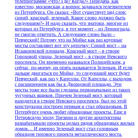
телепрограмме «Что? Где? Когда?» Передача, как
известно, московская, а вопрос задавался телезрителем
из Петербурга. Он сказал: «Вот существует ряд слов:
синий, красный, зеленый. Какое слово должно быть
следующим?» И надо сказать, что знатоки, многие из
которых из Петербурга, в тот момент – из Ленинграда,
не смогли ответить. А следующее слово было –
Певческий! Потому что на Мойке как раз крупные
мосты составляют вот эту цепочку: Синий мост – на
Исаакиевской площади, Красный мост – в створе
Гороховой улицы, Зеленый мост – в створе Невского
проспекта. Он временно назывался Полицейским, а
сейчас, по-моему, он опять называется Зеленым. И если
дальше двигаться по Мойке, то следующий мост будет
Певческий, как раз у Капеллы. От Капеллы, с выходом,
с расширением как бы к Дворцовой площади. Эти
мосты тоже все были сделаны первоначально из таких
чугунных ящиков. Причем Зеленый мост, который
находится в створе Невского проспекта, был по этой
конструкции построен первым и стал образцовым. В
Петербурге очень любят образцовые проекты. Еще в
Петровскую эпоху Трезини и другие архитекторы
разрабатывали проекты целых рядов образцовых жилых
домов… И именно Зеленый мост стал головным
образцом типового проекта металлического моста.