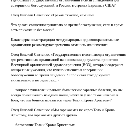
Где больше государственных ограничений в связи с пандемией для
совершения богослужений: в России, в странах Европы, в США?
Отец Николай Савченко: «Грекам тяжелее, чем нам».
Что делать священнослужителю во время богослужения, если в храме
есть прихожане без маски?
Какие церковные традиции международные здравоохранительные
организации рекомендуют временно отменить или изменить.
Отец Николай Савченко: «Государственные власти вводят ограничения
для религиозных организаций на основании документа, принятого
Всемирной организацией здравоохранения (ВОЗ), который содержит
конкретные указания, что нужно изменить в совершении
богослужений во время пандемии. Я прочитал этот документ
внимательно и не один раз…».
— вопрос слушателя: и раньше были всякие заразные болезни, но мы
всегда причащались из одной чаши, неужели у нас такое неверие в
Бога, что мы боимся заразиться через Тело и Кровь Христову?
Отец Николай Савченко: «Мы заражаемся не через Тело и Кровь
Христову, мы заражаемся друг от друга».
— богословие Тела и Крови Христовых