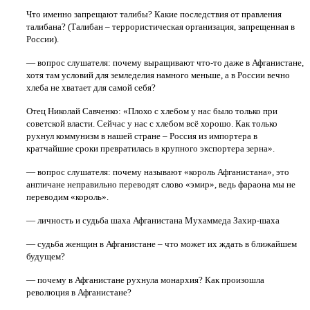
Что именно запрещают талибы? Какие последствия от правления
талибана? (Талибан – террористическая организация, запрещенная в
России).
— вопрос слушателя: почему выращивают что-то даже в Афганистане,
хотя там условий для земледелия намного меньше, а в России вечно
хлеба не хватает для самой себя?
Отец Николай Савченко: «Плохо с хлебом у нас было только при
советской власти. Сейчас у нас с хлебом всё хорошо. Как только
рухнул коммунизм в нашей стране – Россия из импортера в
кратчайшие сроки превратилась в крупного экспортера зерна».
— вопрос слушателя: почему называют «король Афганистана», это
англичане неправильно переводят слово «эмир», ведь фараона мы не
переводим «король».
— личность и судьба шаха Афганистана Мухаммеда Захир-шаха
— судьба женщин в Афганистане – что может их ждать в ближайшем
будущем?
— почему в Афганистане рухнула монархия? Как произошла
революция в Афганистане?