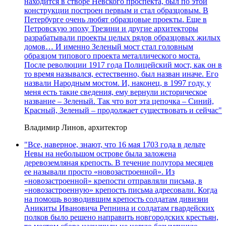
находится в створе Невского проспекта, был по этой
конструкции построен первым и стал образцовым. В
Петербурге очень любят образцовые проекты. Еще в
Петровскую эпоху Трезини и другие архитекторы
разрабатывали проекты целых рядов образцовых жилых
домов… И именно Зеленый мост стал головным
образцом типового проекта металлического моста.
После революции 1917 года Полицейский мост, как он в
то время назывался, естественно, был назван иначе. Его
назвали Народным мостом. И, наконец, в 1997 году, у
меня есть такие сведения, ему вернули историческое
название – Зеленый. Так что вот эта цепочка – Синий,
Красный, Зеленый – продолжает существовать и сейчас"
Владимир Линов, архитектор
"Все, наверное, знают, что 16 мая 1703 года в дельте
Невы на небольшом острове была заложена
деревоземляная крепость. В течение полутора месяцев
ее называли просто «новозастроенной». Из
«новозастроенной» крепости отправляли письма, в
«новозастроенную» крепость письма адресовали. Когда
на помощь возводившим крепость солдатам дивизии
Аникиты Ивановича Репнина и солдатам гвардейских
полков было решено направить новгородских крестьян,