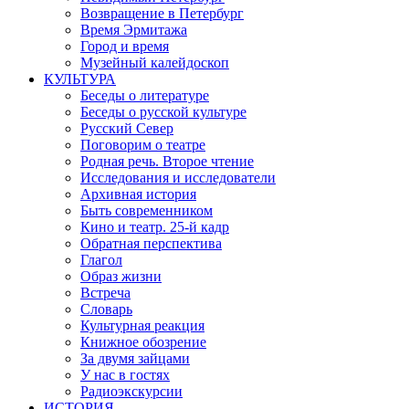
Возвращение в Петербург
Время Эрмитажа
Город и время
Музейный калейдоскоп
КУЛЬТУРА
Беседы о литературе
Беседы о русской культуре
Русский Север
Поговорим о театре
Родная речь. Второе чтение
Исследования и исследователи
Архивная история
Быть современником
Кино и театр. 25-й кадр
Обратная перспектива
Глагол
Образ жизни
Встреча
Словарь
Культурная реакция
Книжное обозрение
За двумя зайцами
У нас в гостях
Радиоэкскурсии
ИСТОРИЯ