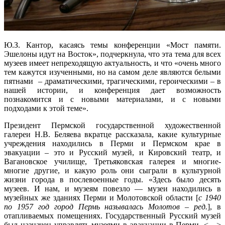
Ю.З. Кантор, касаясь темы конференции «Мост памяти.
Эшелоны идут на Восток», подчеркнула, что эта тема для всех
музеев имеет непреходящую актуальность, и что «очень много
тем кажутся изученными, но на самом деле являются белыми
пятнами – драматическими, трагическими, героическими – в
нашей истории, и конференция дает возможность
познакомится и с новыми материалами, и с новыми
подходами к этой теме».
Президент Пермской государственной художественной
галереи Н.В. Беляева вкратце рассказала, какие культурные
учреждения находились в Перми и Пермском крае в
эвакуации – это и Русский музей, и Кировский театр, и
Вагановское училище, Третьяковская галерея и многие-
многие другие, и какую роль они сыграли в культурной
жизни города в послевоенные годы. «Здесь было десять
музеев. И нам, и музеям повезло — музеи находились в
музейных же зданиях Перми и Молотовской области [
с 1940
по 1957 год город Пермь называлась Молотов – ред.
], в
отапливаемых помещениях. Государственный Русский музей
был назначен управлять музеями в эвакуации в Перми. <…>