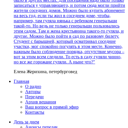
было в других местах. Для посещения надо было только
записаться у управляющего, и потом сюда могли прийти
жители соседних домов. Можно было купить абонемент
на весь год, если ты жил в соседнем доме, чтобы,
например, там гуляла нянька с ребенком генеральши
такой-то. Но ведь не только генеральши пользовались
этим садом. Там и жена крестьянина такого-то гуляла, и
другие. Можно было пойти в сад по разовому билету.
Студент с барышней, который осматривал соседние
участки, мог спокойно погулять в этом месте. Конечно,
важным было соблюдение порядка, отсутствие мусора –
вот за этим всем следили. То есть в саду гуляли чинно,
но все же горожане гуляли. А ныне что?"
Елена Жерихина, петербурговед
Главная
О радио
Авторы
Передачи
Архив вещания
Ваш вопрос в прямой эфир
Контакты
День за днем
Анонсы передач