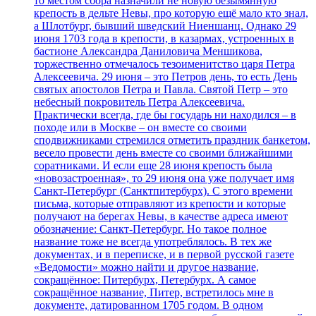
то местом сбора назначили не новую безымянную
крепость в дельте Невы, про которую ещё мало кто знал,
а Шлотбург, бывший шведский Ниеншанц. Однако 29
июня 1703 года в крепости, в казармах, устроенных в
бастионе Александра Даниловича Меншикова,
торжественно отмечалось тезоименитство царя Петра
Алексеевича. 29 июня – это Петров день, то есть День
святых апостолов Петра и Павла. Святой Петр – это
небесный покровитель Петра Алексеевича.
Практически всегда, где бы государь ни находился – в
походе или в Москве – он вместе со своими
сподвижниками стремился отметить праздник банкетом,
весело провести день вместе со своими ближайшими
соратниками. И если еще 28 июня крепость была
«новозастроенная», то 29 июня она уже получает имя
Санкт-Петербург (Санктпитербурх). С этого времени
письма, которые отправляют из крепости и которые
получают на берегах Невы, в качестве адреса имеют
обозначение: Санкт-Петербург. Но такое полное
название тоже не всегда употреблялось. В тех же
документах, и в переписке, и в первой русской газете
«Ведомости» можно найти и другое название,
сокращённое: Питербурх, Петербурх. А самое
сокращённое название, Питер, встретилось мне в
документе, датированном 1705 годом. В одном