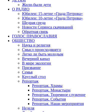
ДЕТЯМ
Жили-были дети
О РАДИО
Юбилеи: 15-летие «Града Петрова»
Юбилеи: 10-летие «Града Петрова»
Щедрая среда
Новости Сервиса скачиваний
Обратная связь
ГОЛОС ПРАВОСЛАВИЯ
ОБЩЕСТВО
Наука и религия
Смысл происходящего
Легко ли быть молодым
Вечерний канал
В мире экологии
Призвание
Семья
Круглый стол
Репортаж
Репортаж. Храмы
Репортаж. Монастыри
Репортаж. Тюремное служение
Репортаж. События
Репортаж. Наши мероприятия
Неделя