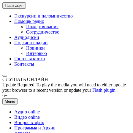
Навигация
Экскурсии и паломничество
Помощь радио
Пожертвования
Сотрудничество
Аудиодиски
Подкасты радио
Новинки
Интервью
Гостевая книга
Контакты
СЛУШАТЬ ОНЛАЙН
Update Required
To play the media you will need to either update
your browser to a recent version or update your
Flash plugin
.
6+
Меню
Аудио online
Видео online
Вопрос в эфир
Программа и Архив