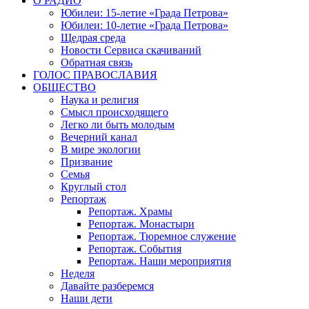
О РАДИО
Юбилеи: 15-летие «Града Петрова»
Юбилеи: 10-летие «Града Петрова»
Щедрая среда
Новости Сервиса скачиваний
Обратная связь
ГОЛОС ПРАВОСЛАВИЯ
ОБЩЕСТВО
Наука и религия
Смысл происходящего
Легко ли быть молодым
Вечерний канал
В мире экологии
Призвание
Семья
Круглый стол
Репортаж
Репортаж. Храмы
Репортаж. Монастыри
Репортаж. Тюремное служение
Репортаж. События
Репортаж. Наши мероприятия
Неделя
Давайте разберемся
Наши дети