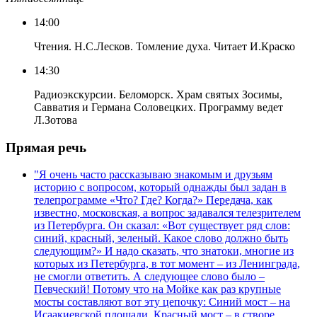
14:00
Чтения. Н.С.Лесков. Томление духа. Читает И.Краско
14:30
Радиоэкскурсии. Беломорск. Храм святых Зосимы,
Савватия и Германа Соловецких. Программу ведет
Л.Зотова
Прямая речь
"Я очень часто рассказываю знакомым и друзьям
историю с вопросом, который однажды был задан в
телепрограмме «Что? Где? Когда?» Передача, как
известно, московская, а вопрос задавался телезрителем
из Петербурга. Он сказал: «Вот существует ряд слов:
синий, красный, зеленый. Какое слово должно быть
следующим?» И надо сказать, что знатоки, многие из
которых из Петербурга, в тот момент – из Ленинграда,
не смогли ответить. А следующее слово было –
Певческий! Потому что на Мойке как раз крупные
мосты составляют вот эту цепочку: Синий мост – на
Исаакиевской площади, Красный мост – в створе