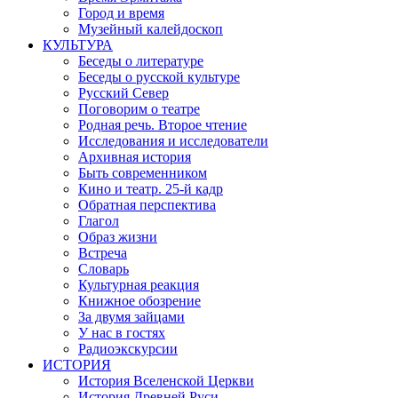
Город и время
Музейный калейдоскоп
КУЛЬТУРА
Беседы о литературе
Беседы о русской культуре
Русский Север
Поговорим о театре
Родная речь. Второе чтение
Исследования и исследователи
Архивная история
Быть современником
Кино и театр. 25-й кадр
Обратная перспектива
Глагол
Образ жизни
Встреча
Словарь
Культурная реакция
Книжное обозрение
За двумя зайцами
У нас в гостях
Радиоэкскурсии
ИСТОРИЯ
История Вселенской Церкви
История Древней Руси