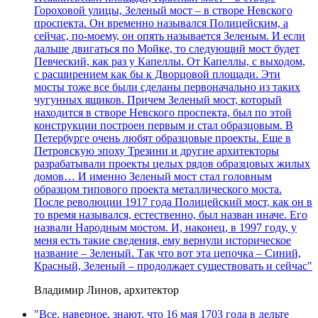
Гороховой улицы, Зеленый мост – в створе Невского
проспекта. Он временно назывался Полицейским, а
сейчас, по-моему, он опять называется Зеленым. И если
дальше двигаться по Мойке, то следующий мост будет
Певческий, как раз у Капеллы. От Капеллы, с выходом,
с расширением как бы к Дворцовой площади. Эти
мосты тоже все были сделаны первоначально из таких
чугунных ящиков. Причем Зеленый мост, который
находится в створе Невского проспекта, был по этой
конструкции построен первым и стал образцовым. В
Петербурге очень любят образцовые проекты. Еще в
Петровскую эпоху Трезини и другие архитекторы
разрабатывали проекты целых рядов образцовых жилых
домов… И именно Зеленый мост стал головным
образцом типового проекта металлического моста.
После революции 1917 года Полицейский мост, как он в
то время назывался, естественно, был назван иначе. Его
назвали Народным мостом. И, наконец, в 1997 году, у
меня есть такие сведения, ему вернули историческое
название – Зеленый. Так что вот эта цепочка – Синий,
Красный, Зеленый – продолжает существовать и сейчас"
Владимир Линов, архитектор
"Все, наверное, знают, что 16 мая 1703 года в дельте