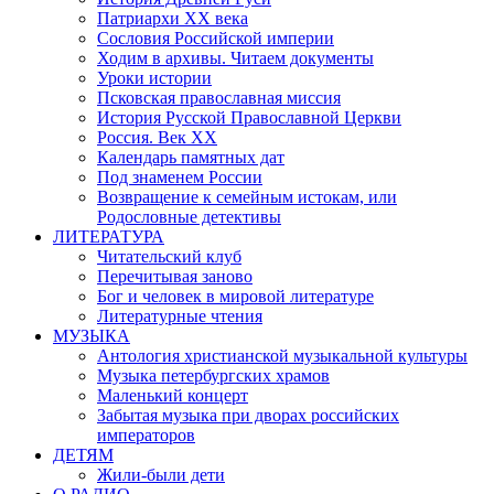
Патриархи XX века
Сословия Российской империи
Ходим в архивы. Читаем документы
Уроки истории
Псковская православная миссия
История Русской Православной Церкви
Россия. Век ХХ
Календарь памятных дат
Под знаменем России
Возвращение к семейным истокам, или
Родословные детективы
ЛИТЕРАТУРА
Читательский клуб
Перечитывая заново
Бог и человек в мировой литературе
Литературные чтения
МУЗЫКА
Антология христианской музыкальной культуры
Музыка петербургских храмов
Маленький концерт
Забытая музыка при дворах российских
императоров
ДЕТЯМ
Жили-были дети