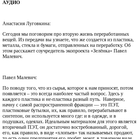
АУДИО
Анастасия Луговкина:
Сегодня мы поговорим про вторую жизнь переработанных
вещей. Из передачи вы узнаете, что же создается из пластика,
металла, стекла и бумаги, отправленных на переработку. Об
этом расскажет соучредитель экопроекта «Зелёнка» Павел
Малевич.
Павел Малевич:
По поводу того, что из сырья, которое к нам приносят, потом
появляется – это всегда наиболее частый вопрос. Здесь у
каждого пластика и не-пластика разный путь. Наверное,
начну с самой распространенной фракции — это ПЭТ,
пластиковые бутылки, их, как правило, перерабатывают в
синтепон, он используется много где: и в одежде, и в
подушках, одеялах. Идеальным материалом для этого является
вторичный ПЭТ, он достаточно востребованный, дорогой,
его, как правило, в виде «хлопьев» так называемых продают,
то есть одни предприятия его дробят, моют, в товарном виде