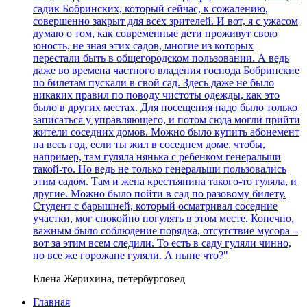
садик Бобринских, который сейчас, к сожалению,
совершенно закрыт для всех зрителей. И вот, я с ужасом
думаю о том, как современные дети проживут свою
юность, не зная этих садов, многие из которых
перестали быть в общегородском пользовании. А ведь
даже во времена частного владения господа Бобринские
по билетам пускали в свой сад. Здесь даже не было
никаких правил по поводу чистоты одежды, как это
было в других местах. Для посещения надо было только
записаться у управляющего, и потом сюда могли прийти
жители соседних домов. Можно было купить абонемент
на весь год, если ты жил в соседнем доме, чтобы,
например, там гуляла нянька с ребенком генеральши
такой-то. Но ведь не только генеральши пользовались
этим садом. Там и жена крестьянина такого-то гуляла, и
другие. Можно было пойти в сад по разовому билету.
Студент с барышней, который осматривал соседние
участки, мог спокойно погулять в этом месте. Конечно,
важным было соблюдение порядка, отсутствие мусора –
вот за этим всем следили. То есть в саду гуляли чинно,
но все же горожане гуляли. А ныне что?"
Елена Жерихина, петербурговед
Главная