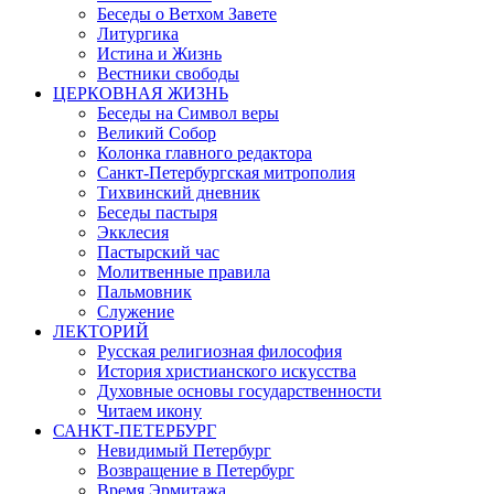
Беседы о Ветхом Завете
Литургика
Истина и Жизнь
Вестники свободы
ЦЕРКОВНАЯ ЖИЗНЬ
Беседы на Символ веры
Великий Собор
Колонка главного редактора
Санкт-Петербургская митрополия
Тихвинский дневник
Беседы пастыря
Экклесия
Пастырский час
Молитвенные правила
Пальмовник
Служение
ЛЕКТОРИЙ
Русская религиозная философия
История христианского искусства
Духовные основы государственности
Читаем икону
САНКТ-ПЕТЕРБУРГ
Невидимый Петербург
Возвращение в Петербург
Время Эрмитажа