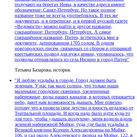
получают на берегах Невы, в качестве адреса имеют
обозначение: Санкт-Петербург. Но такое полное
название тоже не всегда употреблялось. В тех же
документах, и в переписке, и в первой русской газете
«Ведомости» можно найти и другое название,
сокращённое: Питербурх, Петербурх. А самое
сокращённое название, Питер, встретилось мне в
документе, датированном 1705 годом. В одном
новгородских писем, связанных со сбором и отправкой
крестьянских подвод для нужд армии, упоминалось, что
подводы отправлялись из села Низино в город Питер"
Татьяна Базарова, историк
"Я люблю усадьбы в городе. Город должен быть
зеленым. У нас так мало солнца, что только наши
маленькие городские скверики, озелененные
набережные, воды наших каналов, в которых отражается
небо, дают нам возможность дышать. Мне повезло,
потому что я провела свое детство и юность недалеко от
Театральной площади. И когда надо было идти куда-то
для того, чтобы «дышать воздухом», меня водили вдоль
зеленой набережной Мойки, туда, где были усадьбы и
Великой княгини Ксении Александровны на Мойке,
106, и сад около Алексеевского дворца на Мойке, 122, и