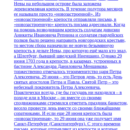
Невы на небольшом острове была заложена
деревоземляная крепость. В течение полутора месяцев
ее называли просто «новозастроенной». Из
«новозастроенной» крепости отправляли письма, в
«новозастроенную» крепость письма адресовали. Когда
на помощь возводившим крепость солдатам дивизии
Аникиты Ивановича Репнина и солдатам гвардейских
полков было решено направить новгородских крестьян,
то местом сбора назначили не новую безымянную
крепость в дельте Невы, про которую ещё мало кто знал,
а Шлотбург, бывший шведский Ниеншанц. Однако 29
июня 1703 года в крепости, в казармах, устроенных в
бастионе Александра Даниловича Меншикова,
торжественно отмечалось тезоименитство царя Петра
Алексеевича. 29 июня – это Петров день, то есть День
святых апостолов Петра и Павла. Святой Петр – это
небесный покровитель Петра Алексеевича.
Практически всегда, где бы государь ни находился – в
походе или в Москве – он вместе со своими
сподвижниками стремился отметить праздник банкетом,
весело провести день вместе со своими ближайшими
соратниками. И если еще 28 июня крепость была
«новозастроенная», то 29 июня она уже получает имя
Санкт-Петербург (Санктпитербурх). С этого времени
письма, которые отправляют из крепости и которые