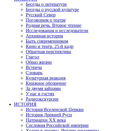
Беседы о литературе
Беседы о русской культуре
Русский Север
Поговорим о театре
Родная речь. Второе чтение
Исследования и исследователи
Архивная история
Быть современником
Кино и театр. 25-й кадр
Обратная перспектива
Глагол
Образ жизни
Встреча
Словарь
Культурная реакция
Книжное обозрение
За двумя зайцами
У нас в гостях
Радиоэкскурсии
ИСТОРИЯ
История Вселенской Церкви
История Древней Руси
Патриархи XX века
Сословия Российской империи
Ходим в архивы. Читаем документы