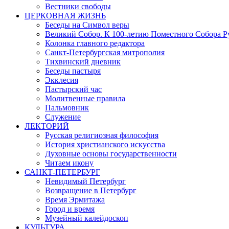
Вестники свободы
ЦЕРКОВНАЯ ЖИЗНЬ
Беседы на Символ веры
Великий Собор. К 100-летию Поместного Собора Р
Колонка главного редактора
Санкт-Петербургская митрополия
Тихвинский дневник
Беседы пастыря
Экклесия
Пастырский час
Молитвенные правила
Пальмовник
Служение
ЛЕКТОРИЙ
Русская религиозная философия
История христианского искусства
Духовные основы государственности
Читаем икону
САНКТ-ПЕТЕРБУРГ
Невидимый Петербург
Возвращение в Петербург
Время Эрмитажа
Город и время
Музейный калейдоскоп
КУЛЬТУРА