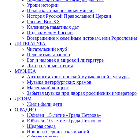
Уроки истории
Псковская православная миссия
История Русской Православной Церкви
Россия. Век ХХ
Календарь памятных дат
Под знаменем России
Возвращение к семейным истокам, или Родословны
ЛИТЕРАТУРА
Читательский клуб
Перечитывая заново
Бог и человек в мировой литературе
Литературные чтения
МУЗЫКА
Антология христианской музыкальной культуры
Музыка петербургских храмов
Маленький концерт
Забытая музыка при дворах российских императоро
ДЕТЯМ
Жили-были дети
О РАДИО
Юбилеи: 15-летие «Града Петрова»
Юбилеи: 10-летие «Града Петрова»
Щедрая среда
Новости Сервиса скачиваний