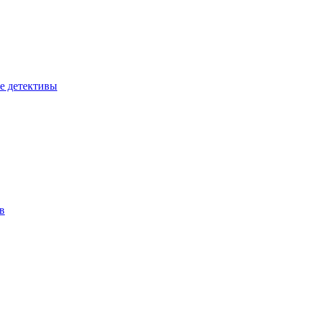
е детективы
в