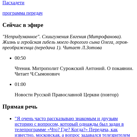
Пасха
дети
программа передач
Сейчас в эфире
"Непридуманное". Схиигумения Евгения (Митрофанова).
Жизнь и геройская гибель моего дорогого сына Олега, героя-
преображенца (передача 1). Читает Л.Зотова
00:50
Чтения. Митрополит Сурожский Антоний. О покаянии.
Читает Ч.Сымонович
01:00
Новости Русской Православной Церкви (повтор)
Прямая речь
"Я очень часто рассказываю знакомым и друзьям
историю с вопросом, который однажды был задан в
телепрограмме «Что? Где? Когда?» Передача, как
известно, московская, а вопрос задавался телезрителем