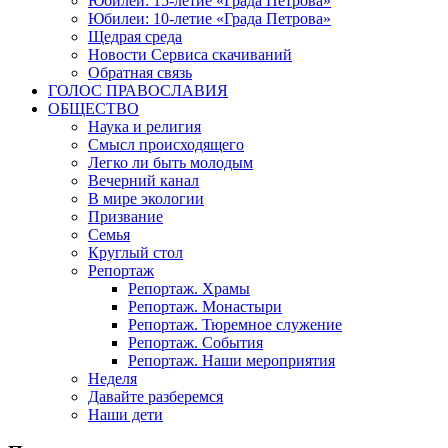
Юбилеи: 15-летие «Града Петрова»
Юбилеи: 10-летие «Града Петрова»
Щедрая среда
Новости Сервиса скачиваний
Обратная связь
ГОЛОС ПРАВОСЛАВИЯ
ОБЩЕСТВО
Наука и религия
Смысл происходящего
Легко ли быть молодым
Вечерний канал
В мире экологии
Призвание
Семья
Круглый стол
Репортаж
Репортаж. Храмы
Репортаж. Монастыри
Репортаж. Тюремное служение
Репортаж. События
Репортаж. Наши мероприятия
Неделя
Давайте разберемся
Наши дети