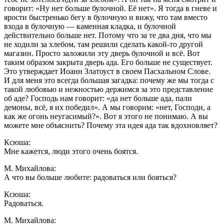
говорит: «Ну нет больше булочной. Её нет». Я тогда в гневе и
ярости быстренько бегу в булочную и вижу, что там вместо
входа в булочную — каменная кладка, и булочной
действительно больше нет. Потому что за те два дня, что мы
не ходили за хлебом, там решили сделать какой-то другой
магазин. Просто заложили эту дверь булочной и всё. Вот
таким образом закрыта дверь ада. Его больше не существует.
Это утверждает Иоанн Златоуст в своем Пасхальном Слове.
И для меня это всегда большая загадка: почему же мы тогда с
такой любовью и нежностью держимся за это представление
об аде? Господь нам говорит: «да нет больше ада, пали
демоны, всё, я их победил». А мы говорим: «нет, Господи, а
как же огонь неугасимый?». Вот я этого не понимаю. А вы
можете мне объяснить? Почему эта идея ада так вдохновляет?
Ксюша:
Мне кажется, люди этого очень боятся.
М. Михайлова:
А что вы больше любите: радоваться или бояться?
Ксюша:
Радоваться.
М. Михайлова: