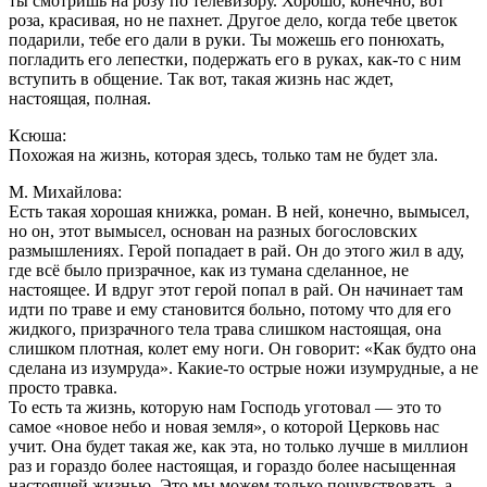
ты смотришь на розу по телевизору. Хорошо, конечно, вот
роза, красивая, но не пахнет. Другое дело, когда тебе цветок
подарили, тебе его дали в руки. Ты можешь его понюхать,
погладить его лепестки, подержать его в руках, как-то с ним
вступить в общение. Так вот, такая жизнь нас ждет,
настоящая, полная.
Ксюша:
Похожая на жизнь, которая здесь, только там не будет зла.
М. Михайлова:
Есть такая хорошая книжка, роман. В ней, конечно, вымысел,
но он, этот вымысел, основан на разных богословских
размышлениях. Герой попадает в рай. Он до этого жил в аду,
где всё было призрачное, как из тумана сделанное, не
настоящее. И вдруг этот герой попал в рай. Он начинает там
идти по траве и ему становится больно, потому что для его
жидкого, призрачного тела трава слишком настоящая, она
слишком плотная, колет ему ноги. Он говорит: «Как будто она
сделана из изумруда». Какие-то острые ножи изумрудные, а не
просто травка.
То есть та жизнь, которую нам Господь уготовал — это то
самое «новое небо и новая земля», о которой Церковь нас
учит. Она будет такая же, как эта, но только лучше в миллион
раз и гораздо более настоящая, и гораздо более насыщенная
настоящей жизнью. Это мы можем только почувствовать, а