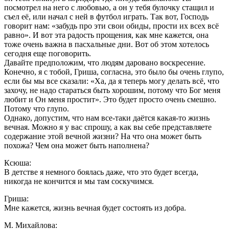
посмотрел на него с любовью, а он у тебя булочку стащил и
съел её, или начал с ней в футбол играть. Так вот, Господь
говорит нам: «забудь про эти свои обиды, прости их всех всё
равно». И вот эта радость прощения, как мне кажется, она
тоже очень важна в пасхальные дни. Вот об этом хотелось
сегодня еще поговорить.
Давайте предположим, что людям даровано воскресение.
Конечно, я с тобой, Гриша, согласна, это было бы очень глупо,
если бы мы все сказали: «Ха, да я теперь могу делать всё, что
захочу, не надо стараться быть хорошим, потому что Бог меня
любит и Он меня простит». Это будет просто очень смешно.
Потому что глупо.
Однако, допустим, что нам все-таки даётся какая-то жизнь
вечная. Можно я у вас спрошу, а как вы себе представляете
содержание этой вечной жизни? На что она может быть
похожа? Чем она может быть наполнена?
Ксюша:
В детстве я немного боялась даже, что это будет всегда,
никогда не кончится и мы там соскучимся.
Гриша:
Мне кажется, жизнь вечная будет состоять из добра.
М. Михайлова: