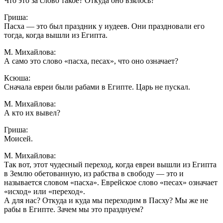
Что это за слово такое? Откуда оно взялось?
Гриша:
Пасха — это был праздник у иудеев. Они праздновали его
тогда, когда вышли из Египта.
М. Михайлова:
А само это слово «пасха, песах», что оно означает?
Ксюша:
Сначала евреи были рабами в Египте. Царь не пускал.
М. Михайлова:
А кто их вывел?
Гриша:
Моисей.
М. Михайлова:
Так вот, этот чудесный переход, когда евреи вышли из Египта
в Землю обетованную, из рабства в свободу — это и
называется словом «пасха». Еврейское слово «песах» означает
«исход» или «переход».
А для нас? Откуда и куда мы переходим в Пасху? Мы же не
рабы в Египте. Зачем мы это празднуем?