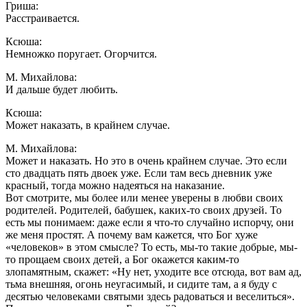
Гриша:
Расстраивается.
Ксюша:
Немножко поругает. Огорчится.
М. Михайлова:
И дальше будет любить.
Ксюша:
Может наказать, в крайнем случае.
М. Михайлова:
Может и наказать. Но это в очень крайнем случае. Это если
сто двадцать пять двоек уже. Если там весь дневник уже
красный, тогда можно надеяться на наказание.
Вот смотрите, мы более или менее уверены в любви своих
родителей. Родителей, бабушек, каких-то своих друзей. То
есть мы понимаем: даже если я что-то случайно испорчу, они
же меня простят. А почему вам кажется, что Бог хуже
«человеков» в этом смысле? То есть, мы-то такие добрые, мы-
то прощаем своих детей, а Бог окажется каким-то
злопамятным, скажет: «Ну нет, уходите все отсюда, вот вам ад,
тьма внешняя, огонь неугасимый, и сидите там, а я буду с
десятью человеками святыми здесь радоваться и веселиться».