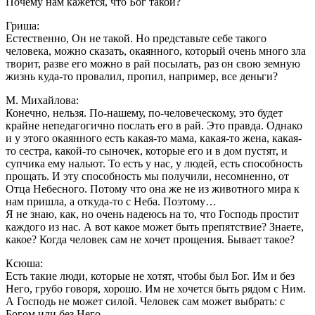
Почему нам кажется, что Бог такой?
Гриша:
Естественно, Он не такой. Но представьте себе такого
человека, можно сказать, окаянного, который очень много зла
творит, разве его можно в рай посылать, раз он свою земную
жизнь куда-то провалил, пропил, например, все деньги?
М. Михайлова:
Конечно, нельзя. По-нашему, по-человеческому, это будет
крайне непедагогично послать его в рай. Это правда. Однако
и у этого окаянного есть какая-то мама, какая-то жена, какая-
то сестра, какой-то сыночек, которые его и в дом пустят, и
супчика ему нальют. То есть у нас, у людей, есть способность
прощать. И эту способность мы получили, несомненно, от
Отца Небесного. Потому что она же не из животного мира к
нам пришла, а откуда-то с Неба. Поэтому…
Я не знаю, как, но очень надеюсь на то, что Господь простит
каждого из нас. А вот какое может быть препятствие? Знаете,
какое? Когда человек сам не хочет прощения. Бывает такое?
Ксюша:
Есть такие люди, которые не хотят, чтобы был Бог. Им и без
Него, грубо говоря, хорошо. Им не хочется быть рядом с Ним.
А Господь не может силой. Человек сам может выбрать: с
Богом или без Него.