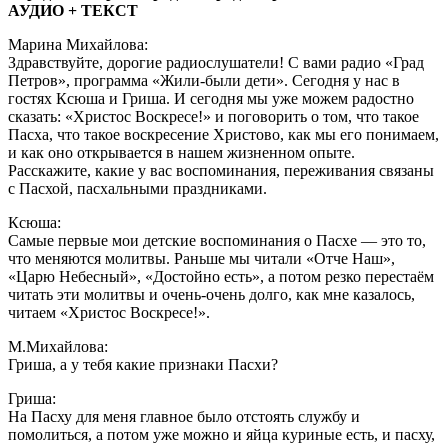
АУДИО + ТЕКСТ
Марина Михайлова:
Здравствуйте, дорогие радиослушатели! С вами радио «Град
Петров», программа «Жили-были дети». Сегодня у нас в
гостях Ксюша и Гриша. И сегодня мы уже можем радостно
сказать: «Христос Воскресе!» и поговорить о том, что такое
Пасха, что такое воскресение Христово, как мы его понимаем,
и как оно открывается в нашем жизненном опыте.
Расскажите, какие у вас воспоминания, переживания связаны
с Пасхой, пасхальными праздниками.
Ксюша:
Самые первые мои детские воспоминания о Пасхе — это то,
что меняются молитвы. Раньше мы читали «Отче Наш»,
«Царю Небесный», «Достойно есть», а потом резко перестаём
читать эти молитвы и очень-очень долго, как мне казалось,
читаем «Христос Воскресе!».
М.Михайлова:
Гриша, а у тебя какие признаки Пасхи?
Гриша:
На Пасху для меня главное было отстоять службу и
помолиться, а потом уже можно и яйца куриные есть, и пасху,