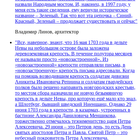
назвали Народным мостом. И, наконец, в 1997 году, у
меня есть такие сведения, ему вернули историческое
название – Зеленый. Так что вот эта цепочка – Синий,
Красный, Зеленый – продолжает существовать и сейчас"
Владимир Линов, архитектор
"Все, наверное, знают, что 16 мая 1703 года в дельте
Невы на небольшом острове была заложена
деревоземляная крепость. В течение полутора месяцев
ее называли просто «новозастроенной». Из
«новозастроенной» крепости отправляли письма, в
«новозастроенную» крепость письма адресовали. Когда
на помощь возводившим крепость солдатам дивизии
Аникиты Ивановича Репнина и солдатам гвардейских
полков было решено направить новгородских крестьян,
то местом сбора назначили не новую безымянную
крепость в дельте Невы, про которую ещё мало кто знал,
а Шлотбург, бывший шведский Ниеншанц. Однако 29
июня 1703 года в крепости, в казармах, устроенных в
бастионе Александра Даниловича Меншикова,
торжественно отмечалось тезоименитство царя Петра
Алексеевича. 29 июня – это Петров день, то есть День
святых апостолов Петра и Павла. Святой Петр – это
небесный покровитель Петра Алексеевича.