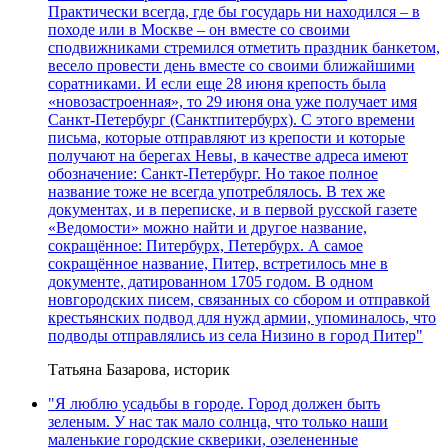
Практически всегда, где бы государь ни находился – в
походе или в Москве – он вместе со своими
сподвижниками стремился отметить праздник банкетом,
весело провести день вместе со своими ближайшими
соратниками. И если еще 28 июня крепость была
«новозастроенная», то 29 июня она уже получает имя
Санкт-Петербург (Санктпитербурх). С этого времени
письма, которые отправляют из крепости и которые
получают на берегах Невы, в качестве адреса имеют
обозначение: Санкт-Петербург. Но такое полное
название тоже не всегда употреблялось. В тех же
документах, и в переписке, и в первой русской газете
«Ведомости» можно найти и другое название,
сокращённое: Питербурх, Петербурх. А самое
сокращённое название, Питер, встретилось мне в
документе, датированном 1705 годом. В одном
новгородских писем, связанных со сбором и отправкой
крестьянских подвод для нужд армии, упоминалось, что
подводы отправлялись из села Низино в город Питер"
Татьяна Базарова, историк
"Я люблю усадьбы в городе. Город должен быть
зеленым. У нас так мало солнца, что только наши
маленькие городские скверики, озелененные