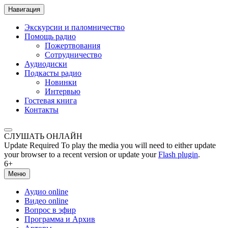
Навигация
Экскурсии и паломничество
Помощь радио
Пожертвования
Сотрудничество
Аудиодиски
Подкасты радио
Новинки
Интервью
Гостевая книга
Контакты
СЛУШАТЬ ОНЛАЙН
Update Required
To play the media you will need to either update
your browser to a recent version or update your
Flash plugin
.
6+
Меню
Аудио online
Видео online
Вопрос в эфир
Программа и Архив