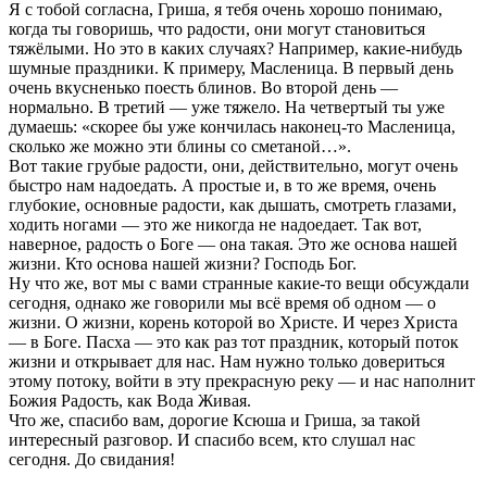
Я с тобой согласна, Гриша, я тебя очень хорошо понимаю,
когда ты говоришь, что радости, они могут становиться
тяжёлыми. Но это в каких случаях? Например, какие-нибудь
шумные праздники. К примеру, Масленица. В первый день
очень вкусненько поесть блинов. Во второй день —
нормально. В третий — уже тяжело. На четвертый ты уже
думаешь: «скорее бы уже кончилась наконец-то Масленица,
сколько же можно эти блины со сметаной…».
Вот такие грубые радости, они, действительно, могут очень
быстро нам надоедать. А простые и, в то же время, очень
глубокие, основные радости, как дышать, смотреть глазами,
ходить ногами — это же никогда не надоедает. Так вот,
наверное, радость о Боге — она такая. Это же основа нашей
жизни. Кто основа нашей жизни? Господь Бог.
Ну что же, вот мы с вами странные какие-то вещи обсуждали
сегодня, однако же говорили мы всё время об одном — о
жизни. О жизни, корень которой во Христе. И через Христа
— в Боге. Пасха — это как раз тот праздник, который поток
жизни и открывает для нас. Нам нужно только довериться
этому потоку, войти в эту прекрасную реку — и нас наполнит
Божия Радость, как Вода Живая.
Что же, спасибо вам, дорогие Ксюша и Гриша, за такой
интересный разговор. И спасибо всем, кто слушал нас
сегодня. До свидания!