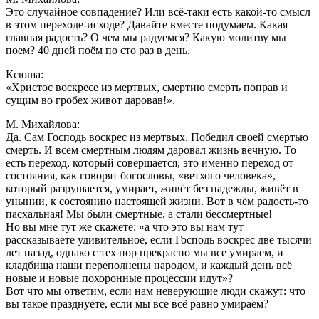
Это случайное совпадение? Или всё-таки есть какой-то смысл
в этом переходе-исходе? Давайте вместе подумаем. Какая
главная радость? О чем мы радуемся? Какую молитву мы
поем? 40 дней поём по сто раз в день.
Ксюша:
«Христос воскресе из мертвых, смертию смерть поправ и
сущим во гробех живот даровав!».
М. Михайлова:
Да. Сам Господь воскрес из мертвых. Победил своей смертью
смерть. И всем смертным людям даровал жизнь вечную. То
есть переход, который совершается, это именно переход от
состояния, как говорят богословы, «ветхого человека»,
который разрушается, умирает, живёт без надежды, живёт в
унынии, к состоянию настоящей жизни. Вот в чём радость-то
пасхальная! Мы были смертные, а стали бессмертные!
Но вы мне тут же скажете: «а что это вы нам тут
рассказываете удивительное, если Господь воскрес две тысячи
лет назад, однако с тех пор прекрасно мы все умираем, и
кладбища наши переполнены народом, и каждый день всё
новые и новые похоронные процессии идут»?
Вот что мы ответим, если нам неверующие люди скажут: что
вы такое празднуете, если мы все всё равно умираем?