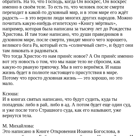
обратить. На то, что Господь, когда Он воскрес, Он воскрес
именно в своём теле. То есть то, что человек после смерти
переходит в какой-то духовный мир, и в этом мире его ждёт
радость — в это верили люди многих других народов. Можно
почитать какую-нибудь египетскую «Книгу мёртвых»,
например, которая была написана за тысячу лет до Рождества
Христова. И там тоже написано, что души праведников в
духовном мире, после смерти, увидят много чего хорошего,
великого бога Ра, который есть «солнечный свет», и будут они
там ликовать и радоваться.
Что тогда Христос-то нам принёс новое? А Он принёс именно
вот эту новость о том, что мы наше тело не сбросим, как
какую-то рваную тряпочку. Мы в него вернёмся. И наша
жизнь будет в полноте настоящего присутствия в мире.
Потому что просто духовная жизнь — это хорошо, но это
мало.
Ксюша:
И в книгах святых написано, что будут судить, куда ты
попадешь: либо в рай, либо в ад. А потом будет еще один суд,
и уже после того Страшного суда, как его называют, уже
вернутся тела.
М. Михайлова:
Это написано в Книге Откровения Иоанна Богослова, в