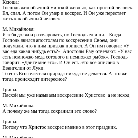
Ксюша:
Господь жил обычной мирской жизнью, как простой человек.
Ел, спал. А потом Он умер и воскрес. И Он уже перестает
жить как обычный человек.
М. Михайлова:
Я тебя должна разочаровать, но Господь ел и пил. Когда
Господь явился апостолам по воскресении Своем, они
подумали, что к ним призрак пришел. А Он им говорит: «У
вас еда какая-нибудь есть?». Апостолы Ему отвечают: «У нас
есть немножко меда сотового и немножко рыбок». Господь
говорит: «Дайте мне это». И Он ест. Это все описано в
Евангелии от Луки.
То есть Его телесная природа никуда не девается. А что же
тогда происходит интересное?
Гриша:
Пасхой мы уже называем воскресение Христово, а не исход.
М. Михайлова:
А почему же мы тогда сохранили это слово?
Гриша:
Потому что Христос воскрес именно в этот праздник.
М. Михайлова: