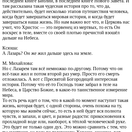
последней книге Библии, в последней книге Нового Завета. И
там рассказана такая чудесная история про то, что да,
действительно, будет несколько этапов путешествия человека,
когда будет завершаться мировая история, и когда будет
завершаться наша жизнь. Но нам важно вот что, и Церковь нас
учит, что Христос — это первенец из мертвых, то есть Он
воскрес в теле, вместе со своей плотью пречистой взошёл
дальше на Небеса.
Ксюша:
А Лазарь? Он же жил дальше здесь на земле.
М. Михайлова:
Но с Лазарем там всё немножко по-другому. Потому что он
всё-таки жил и потом второй раз умер. Просто его смерть
отложилась. А вот с Пресвятой Богородицей интересная
история. Потому что её-то Господь тоже забрал в теле на
Небеса, в Царство Божие, в какое-то таинственное измерение
мира.
То есть речь идет о том, что в какой-то момент наступит такая
жизнь, которая будет, с одной стороны, очень похожа на ту,
которую мы живём сейчас, то есть в ней будет вся полнота
чувств, и запахи, и цвет, и разные радости: прикосновения к
прохладной воде или, наоборот, к тёплой человеческой руке.
Это будет не только один дух. Это можно сравнить с тем, что