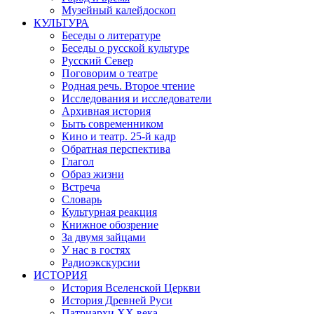
Музейный калейдоскоп
КУЛЬТУРА
Беседы о литературе
Беседы о русской культуре
Русский Север
Поговорим о театре
Родная речь. Второе чтение
Исследования и исследователи
Архивная история
Быть современником
Кино и театр. 25-й кадр
Обратная перспектива
Глагол
Образ жизни
Встреча
Словарь
Культурная реакция
Книжное обозрение
За двумя зайцами
У нас в гостях
Радиоэкскурсии
ИСТОРИЯ
История Вселенской Церкви
История Древней Руси
Патриархи XX века