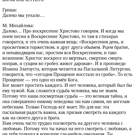
Гриша:
Далеко мы уехали…
М. Михайлова:
Далеко… Про воскресение Христово говорим. И когда мы
поем песни в Воскресение Христово, то там в стихирах
говорится, и это очень важная вещь: «Воскресения день, и
просветимся торжеством, и друг друга обымем. Рцем братие,
и ненавидящим нас, простим вся Воскресением, и тако
возопиим: Христос воскресе из мертвых, смертию смерть
поправ, и сущим во гробех живот даровав». И в проповеди
Иоанна Златоуста, которая читается на Пасхальной Литургии,
говорится, что «сегодня Прощение восстало из гроба». То есть
Прощение — это одно из имён Бога.
Бог может простить каждого. И нет человека, который был бы
ему чужой. Как сложится судьба человека, мы не знаем.
Потому что наша посмертная судьба — это великая тайна, и
она совершенно никому неведома: ни нам самим, ни ангелам
небесным. Только Господь всё знает. Но для нас эта
пасхальная радость важна, как призыв смотреть на каждого
как на своего друга и брата.
Нам очень часто трудно посмотреть на другого человека с
любовью. Потому что ты начал на него смотреть с любовью, а
он тебя толкнул в коридоре где-нибудь школьном. Ты