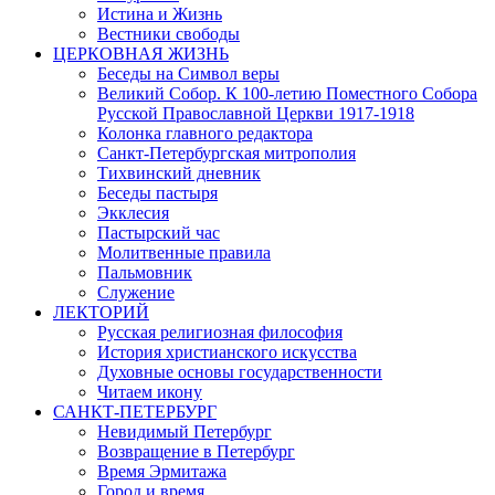
Истина и Жизнь
Вестники свободы
ЦЕРКОВНАЯ ЖИЗНЬ
Беседы на Символ веры
Великий Собор. К 100-летию Поместного Собора
Русской Православной Церкви 1917-1918
Колонка главного редактора
Санкт-Петербургская митрополия
Тихвинский дневник
Беседы пастыря
Экклесия
Пастырский час
Молитвенные правила
Пальмовник
Служение
ЛЕКТОРИЙ
Русская религиозная философия
История христианского искусства
Духовные основы государственности
Читаем икону
САНКТ-ПЕТЕРБУРГ
Невидимый Петербург
Возвращение в Петербург
Время Эрмитажа
Город и время