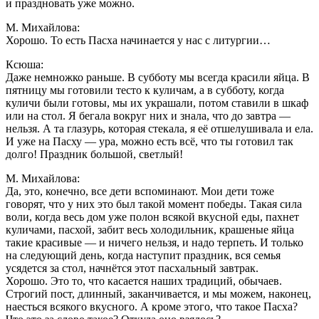
и праздновать уже можно.
М. Михайлова:
Хорошо. То есть Пасха начинается у нас с литургии…
Ксюша:
Даже немножко раньше. В субботу мы всегда красили яйца. В
пятницу мы готовили тесто к куличам, а в субботу, когда
куличи были готовы, мы их украшали, потом ставили в шкаф
или на стол. Я бегала вокруг них и знала, что до завтра —
нельзя. А та глазурь, которая стекала, я её отшелушивала и ела.
И уже на Пасху — ура, можно есть всё, что ты готовил так
долго! Праздник большой, светлый!
М. Михайлова:
Да, это, конечно, все дети вспоминают. Мои дети тоже
говорят, что у них это был такой момент победы. Такая сила
воли, когда весь дом уже полон всякой вкусной еды, пахнет
куличами, пасхой, забит весь холодильник, крашеные яйца
такие красивые — и ничего нельзя, и надо терпеть. И только
на следующий день, когда наступит праздник, вся семья
усядется за стол, начнётся этот пасхальный завтрак.
Хорошо. Это то, что касается наших традиций, обычаев.
Строгий пост, длинный, заканчивается, и мы можем, наконец,
наесться всякого вкусного. А кроме этого, что такое Пасха?