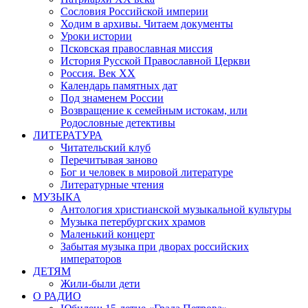
Сословия Российской империи
Ходим в архивы. Читаем документы
Уроки истории
Псковская православная миссия
История Русской Православной Церкви
Россия. Век ХХ
Календарь памятных дат
Под знаменем России
Возвращение к семейным истокам, или
Родословные детективы
ЛИТЕРАТУРА
Читательский клуб
Перечитывая заново
Бог и человек в мировой литературе
Литературные чтения
МУЗЫКА
Антология христианской музыкальной культуры
Музыка петербургских храмов
Маленький концерт
Забытая музыка при дворах российских
императоров
ДЕТЯМ
Жили-были дети
О РАДИО