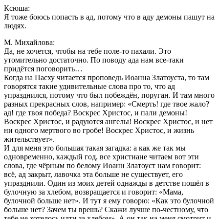
Ксюша:
Я тоже боюсь попасть в ад, потому что в аду демоны пашут на
людях.
М. Михайлова:
Да, не хочется, чтобы на тебе поле-то пахали. Это
утомительно достаточно. По поводу ада нам все-таки
придётся поговорить…
Когда на Пасху читается проповедь Иоанна Златоуста, то там
говорятся такие удивительные слова про то, что ад
упразднился, потому что был побеждён, поруган. И там много
разных прекрасных слов, например: «Смерть! где твое жало?
ад! где твоя победа? Воскрес Христос, и пали демоны!
Воскрес Христос, и радуются ангелы! Воскрес Христос, и нет
ни одного мертвого во гробе! Воскрес Христос, и жизнь
жительствует».
И для меня это большая такая загадка: а как же так мы
одновременно, каждый год, все христиане читаем вот эти
слова, где чёрным по белому Иоанн Златоуст нам говорит:
всё, ад закрыт, лавочка эта больше не существует, его
упразднили. Один из моих детей однажды в детстве пошёл в
булочную за хлебом, возвращается и говорит: «Мама,
булочной больше нет». И тут я ему говорю: «Как это булочной
больше нет? Зачем ты врешь? Скажи лучше по-честному, что
тебе не хотелось идти за хлебом». А он так на меня смотрит и