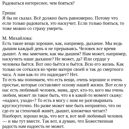
Радоваться интереснее, чем бояться?
Гриша:
Я бы не сказал. Всё должно быть равномерно. Потому что
если только радоваться, это наскучит. Если только бояться, то
тоже можно со страху умереть.
М. Михайлова:
Есть такие вещи хорошие, как, например, дыхание. Мы ведь
дышим каждый день и не прерываясь. Человек все время
дышит. А мы замечаем, как мы дышим? Нам может, например,
наскучить наше дыхание? Не может, да? Или сердце у
человека бьётся. Вот оно бьётся и бьётся. Всю его жизнь. Как
только он соткался во чреве матери своей и так до смертного
часа. А нам как-то это надоедает? Нет.
То есть мы понимаем, что есть вещи, очень хорошие и очень
простые, которые составляют основу нашей жизни. Вот если у
нас есть любимый человек, мама, друг, кто-то, кого мы очень
любим, может ли такое быть, что я в какой-то момент скажу:
«надоел, уходи»? То есть я могу с ним не разговаривать
круглосуточно. Но разве может мне быть неприятно, что он
где-то за стеночкой живёт, дышит, книжечки читает?
Наоборот, хорошо ведь, что вот я, вот мой любимый человек
— и мы тут вместе. Так вот, я думаю, что Божественная
радость нам надоесть не может.