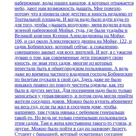
набережные, воды наших каналов, в которых отражается
небо, дают нам возможность дышать. Мне повезло,
потому что я провела свое детство и юность недалеко от
Театральной площади. И когда надо было идти куда-то
для того, чтобы «дышать воздухом», меня водили вдоль
зеленой набережной Мойки, туда, где были усадьбы и
Великой княгини Ксении Александровны на Мойке,
106, и сад около Алексеевского дворца на Мойке, 122, и
садик Бобринских, который сейчас, к сожалению,
совершенно закрыт для всех зрителей. И вот, я с ужасом
думаю о том, как современные дети проживут свою
юность, не зная этих садов, многие из которых
перестали быть в общегородском пользовании. А ведь
даже во времена частного владения господа Бобринские
по билетам пускали в свой сад. Здесь даже не было
никаких правил по поводу чистоты одежды, как это
было в других местах. Для посещения надо было только
записаться у управляющего, и потом сюда могли прийти
жители соседних домов. Можно было купить абонемент
на весь год, если ты жил в соседнем доме, чтобы,
например, там гуляла нянька с ребенком генеральши
такой-то. Но ведь не только генеральши пользовались
этим садом. Там и жена крестьянина такого-то гуляла, и
другие. Можно было пойти в сад по разовому билету.
Студент с барышней, который осматривал соседние