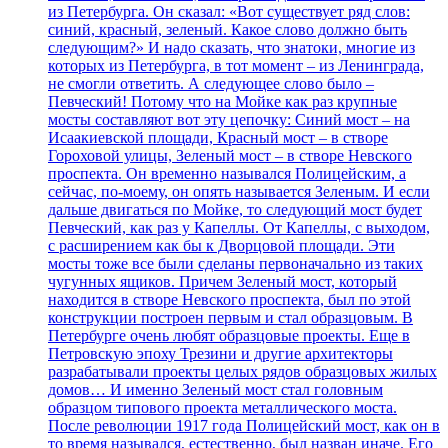
из Петербурга. Он сказал: «Вот существует ряд слов:
синий, красный, зеленый. Какое слово должно быть
следующим?» И надо сказать, что знатоки, многие из
которых из Петербурга, в тот момент – из Ленинграда,
не смогли ответить. А следующее слово было –
Певческий! Потому что на Мойке как раз крупные
мосты составляют вот эту цепочку: Синий мост – на
Исаакиевской площади, Красный мост – в створе
Гороховой улицы, Зеленый мост – в створе Невского
проспекта. Он временно назывался Полицейским, а
сейчас, по-моему, он опять называется Зеленым. И если
дальше двигаться по Мойке, то следующий мост будет
Певческий, как раз у Капеллы. От Капеллы, с выходом,
с расширением как бы к Дворцовой площади. Эти
мосты тоже все были сделаны первоначально из таких
чугунных ящиков. Причем Зеленый мост, который
находится в створе Невского проспекта, был по этой
конструкции построен первым и стал образцовым. В
Петербурге очень любят образцовые проекты. Еще в
Петровскую эпоху Трезини и другие архитекторы
разрабатывали проекты целых рядов образцовых жилых
домов… И именно Зеленый мост стал головным
образцом типового проекта металлического моста.
После революции 1917 года Полицейский мост, как он в
то время назывался, естественно, был назван иначе. Его