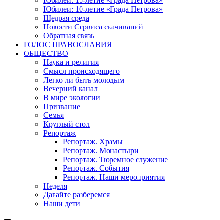
Юбилеи: 15-летие «Града Петрова»
Юбилеи: 10-летие «Града Петрова»
Щедрая среда
Новости Сервиса скачиваний
Обратная связь
ГОЛОС ПРАВОСЛАВИЯ
ОБЩЕСТВО
Наука и религия
Смысл происходящего
Легко ли быть молодым
Вечерний канал
В мире экологии
Призвание
Семья
Круглый стол
Репортаж
Репортаж. Храмы
Репортаж. Монастыри
Репортаж. Тюремное служение
Репортаж. События
Репортаж. Наши мероприятия
Неделя
Давайте разберемся
Наши дети