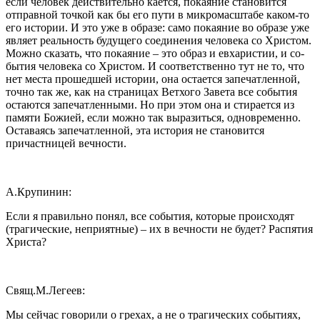
если человек действительно кается, покаяние становится
отправной точкой как бы его пути в микромасштабе каком-то
его истории. И это уже в образе: само покаяние во образе уже
являет реальность будущего соединения человека со Христом.
Можно сказать, что покаяние – это образ и евхаристии, и со-
бытия человека со Христом. И соответственно тут не то, что
нет места прошедшей истории, она остается запечатленной,
точно так же, как на страницах Ветхого Завета все события
остаются запечатленными. Но при этом она и стирается из
памяти Божией, если можно так выразиться, одновременно.
Оставаясь запечатленной, эта история не становится
причастницей вечности.
А.Крупинин:
Если я правильно понял, все события, которые происходят
(трагические, неприятные) – их в вечности не будет? Распятия
Христа?
Свящ.М.Легеев:
Мы сейчас говорили о грехах, а не о трагических событиях,