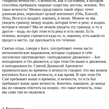
«тварной вечности», о вечности, как о состоянии, в котором
способны пребывать тварные существа: ангелы, человек. Что
такое вечность? Можно представить такой образ: течет
длинная река, пересекает целый континент (Обь, Енисей,
Лена, Волга) и впадает, наконец, в океан. Можем ли мы
увидеть границу между водою, которая течет в реке, и водою,
которая в океане? Мы не можем увидеть эту границу, и то и
другое – вода, но при этом есть река и есть океан. Есть
течение, которое стремится куда-то, и, наконец, есть какой-то
предел и место, где пресекается это течение.
Святые отцы, говоря о Боге, употребляют очень часто
антиномические выражения, которые содержат в себе
логическое противоречие: «неподвижное движение» – Бог
неподвижен и Он движется, и при этом Он выше и движения,
и неподвижности. Святой Дионисий Ареопагит
применительно ко времени и вечности говорит, что мы можем
воспевать Бога и как вечность, и как время. И при этом Он
Сам пребывает выше и времени, и вечности, то есть Бог
пребывает выше даже вечности. Конечно, наверное, до конца
мы не сможем ответить на вопрос, что такое вечность, пока
мы сами там не окажемся.
А.Крупинин: