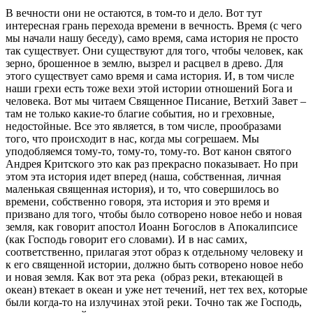
В вечности они не остаются, в том-то и дело. Вот тут
интересная грань перехода времени в вечность. Время (с чего
мы начали нашу беседу), само время, сама история не просто
так существует. Они существуют для того, чтобы человек, как
зерно, брошенное в землю, вызрел и расцвел в древо. Для
этого существует само время и сама история. И, в том числе
наши грехи есть тоже вехи этой истории отношений Бога и
человека. Вот мы читаем Священное Писание, Ветхий Завет –
там не только какие-то благие события, но и греховные,
недостойные. Все это является, в том числе, прообразами
того, что происходит в нас, когда мы согрешаем. Мы
уподобляемся тому-то, тому-то, тому-то. Вот канон святого
Андрея Критского это как раз прекрасно показывает. Но при
этом эта история идет вперед (наша, собственная, личная
маленькая священная история), и то, что совершилось во
времени, собственно говоря, эта история и это время и
призвано для того, чтобы было сотворено новое небо и новая
земля, как говорит апостол Иоанн Богослов в Апокалипсисе
(как Господь говорит его словами). И в нас самих,
соответственно, прилагая этот образ к отдельному человеку и
к его священной истории, должно быть сотворено новое небо
и новая земля. Как вот эта река (образ реки, втекающей в
океан) втекает в океан и уже нет течений, нет тех вех, которые
были когда-то на излучинах этой реки. Точно так же Господь,