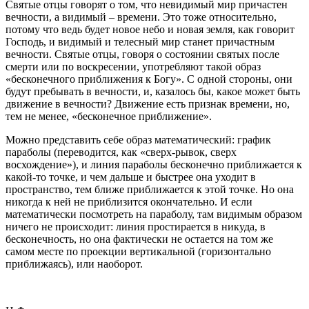
Святые отцы говорят о том, что невидимый мир причастен
вечности, а видимый – времени. Это тоже относительно,
потому что ведь будет новое небо и новая земля, как говорит
Господь, и видимый и телесный мир станет причастным
вечности. Святые отцы, говоря о состоянии святых после
смерти или по воскресении, употребляют такой образ
«бесконечного приближения к Богу». С одной стороны, они
будут пребывать в вечности, и, казалось бы, какое может быть
движение в вечности? Движение есть признак времени, но,
тем не менее, «бесконечное приближение».
Можно представить себе образ математический: график
параболы (переводится, как «сверх-рывок, сверх
восхождение»), и линия параболы бесконечно приближается к
какой-то точке, и чем дальше и быстрее она уходит в
пространство, тем ближе приближается к этой точке. Но она
никогда к ней не приблизится окончательно. И если
математически посмотреть на параболу, там видимым образом
ничего не происходит: линия простирается в никуда, в
бесконечность, но она фактически не остается на том же
самом месте по проекции вертикальной (горизонтально
приближаясь), или наоборот.