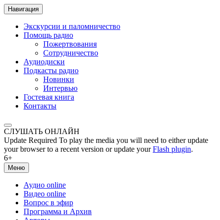
Навигация
Экскурсии и паломничество
Помощь радио
Пожертвования
Сотрудничество
Аудиодиски
Подкасты радио
Новинки
Интервью
Гостевая книга
Контакты
СЛУШАТЬ ОНЛАЙН
Update Required
To play the media you will need to either update
your browser to a recent version or update your
Flash plugin
.
6+
Меню
Аудио online
Видео online
Вопрос в эфир
Программа и Архив