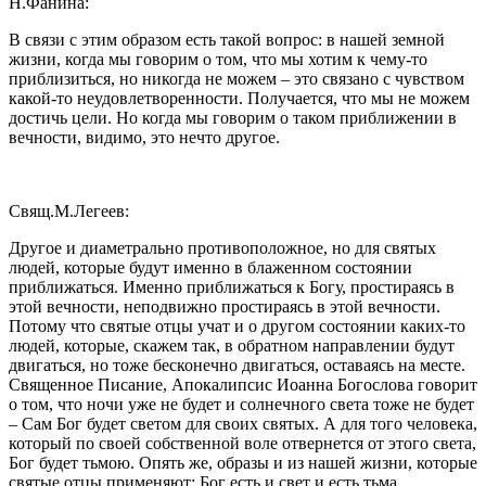
Н.Фанина:
В связи с этим образом есть такой вопрос: в нашей земной
жизни, когда мы говорим о том, что мы хотим к чему-то
приблизиться, но никогда не можем – это связано с чувством
какой-то неудовлетворенности. Получается, что мы не можем
достичь цели. Но когда мы говорим о таком приближении в
вечности, видимо, это нечто другое.
Свящ.М.Легеев:
Другое и диаметрально противоположное, но для святых
людей, которые будут именно в блаженном состоянии
приближаться. Именно приближаться к Богу, простираясь в
этой вечности, неподвижно простираясь в этой вечности.
Потому что святые отцы учат и о другом состоянии каких-то
людей, которые, скажем так, в обратном направлении будут
двигаться, но тоже бесконечно двигаться, оставаясь на месте.
Священное Писание, Апокалипсис Иоанна Богослова говорит
о том, что ночи уже не будет и солнечного света тоже не будет
– Сам Бог будет светом для своих святых. А для того человека,
который по своей собственной воле отвернется от этого света,
Бог будет тьмою. Опять же, образы и из нашей жизни, которые
святые отцы применяют: Бог есть и свет и есть тьма.