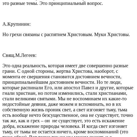
это разные темы. Это принципиальный вопрос.
А.Крупинин:
Но грехи связаны с распятием Христовым. Муки Христовы.
Свящ.М.Легеев:
Это одна реальность, которая имеет две совершенно разные
грани. С одной стороны, жертва Христова, наоборот, с
момента ее свершения становится достоянием вечности,
принципиальнейшим достоянием вечности. Но те люди,
которые распинали Его, или апостол Павел и другие, которые
гнали христиан, но потом изменились, стали христианами,
стали великими святыми. Мы не воспоминаем их какие-то
недостойные деяния, даже можем и вспоминать, но в их
собственную жизнь проник свет, а свет изгоняет тьму, тьма
есть вообще нечто безсущественное, она не существует, точно
так же, как и грех – он не существует, это есть искажение
добра, искажение природы человека. И когда свет изгоняет
тьму, от тьмы не остается ничего, кроме воспоминаний (это