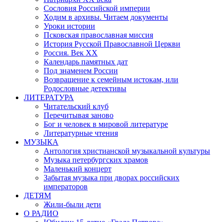
Сословия Российской империи
Ходим в архивы. Читаем документы
Уроки истории
Псковская православная миссия
История Русской Православной Церкви
Россия. Век ХХ
Календарь памятных дат
Под знаменем России
Возвращение к семейным истокам, или
Родословные детективы
ЛИТЕРАТУРА
Читательский клуб
Перечитывая заново
Бог и человек в мировой литературе
Литературные чтения
МУЗЫКА
Антология христианской музыкальной культуры
Музыка петербургских храмов
Маленький концерт
Забытая музыка при дворах российских
императоров
ДЕТЯМ
Жили-были дети
О РАДИО