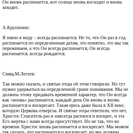
Он вновь распинается, вот солнце вновь восходит и вновь
заходит.
А.Крупинин:
Я имею в виду – всегда распинается. Не то, что Он раз в год
распинается по определенным датам, это понятно, это мы так
переживаем, а что Он всегда распинается, Он всегда
распинается, всегда рождается.
Свящ.М.Легеев:
Так можно сказать, и святые отцы об этом говорили. Но тут
нужно удержаться на определенной грани понимания. Мы не
должны этому придавать временной характер, что Он всегда
как «вновь» распинается, каждый день Он вновь и вновь
распинается и воскресает. Такая ересь даже была в XII веке,
которую Церковь отвергла. И святые отцы ответили, что нет,
Христос Спаситель раз и навсегда распялся и воскрес, и эта
Его жертва с нами всегда присутствует. Но не так, что во
времени Христос вновь распинается и воскресает. Мы можем
так сказать, что распинается и воскресает, но мы должны