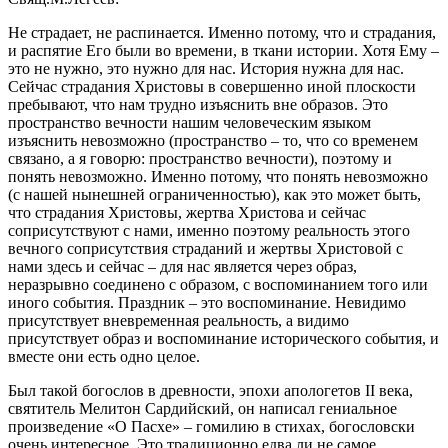
Не страдает, не распинается. Именно потому, что и страдания,
и распятие Его были во времени, в ткани истории. Хотя Ему –
это не нужно, это нужно для нас. История нужна для нас.
Сейчас страдания Христовы в совершенно иной плоскости
пребывают, что нам трудно изъяснить вне образов. Это
пространство вечности нашим человеческим языком
изъяснить невозможно (пространство – то, что со временем
связано, а я говорю: пространство вечности), поэтому и
понять невозможно. Именно потому, что понять невозможно
(с нашей нынешней ограниченностью), как это может быть,
что страдания Христовы, жертва Христова и сейчас
соприсутствуют с нами, именно поэтому реальность этого
вечного соприсутствия страданий и жертвы Христовой с
нами здесь и сейчас – для нас является через образ,
неразрывно соединено с образом, с воспоминанием того или
иного события. Праздник – это воспоминание. Невидимо
присутствует вневременная реальность, а видимо
присутствует образ и воспоминание исторического события, и
вместе они есть одно целое.
Был такой богослов в древности, эпохи апологетов II века,
святитель Мелитон Сардийский, он написал гениальное
произведение «О Пасхе» – гомилию в стихах, богословски
очень интересное. Это традиционно едва ли не самое