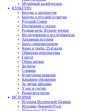
Музейный калейдоскоп
КУЛЬТУРА
Беседы о литературе
Беседы о русской культуре
Русский Север
Поговорим о театре
Родная речь. Второе чтение
Исследования и исследователи
Архивная история
Быть современником
Кино и театр. 25-й кадр
Обратная перспектива
Глагол
Образ жизни
Встреча
Словарь
Культурная реакция
Книжное обозрение
За двумя зайцами
У нас в гостях
Радиоэкскурсии
ИСТОРИЯ
История Вселенской Церкви
История Древней Руси
Патриархи XX века