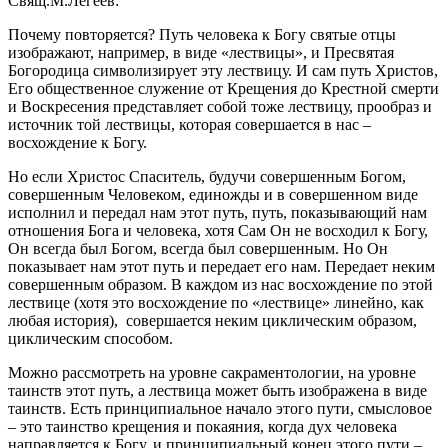
Свящ.М.Легеев:
Почему повторяется? Путь человека к Богу святые отцы
изображают, например, в виде «лествицы», и Пресвятая
Богородица символизирует эту лествицу. И сам путь Христов,
Его общественное служение от Крещения до Крестной смерти
и Воскресения представляет собой тоже лествицу, прообраз и
источник той лествицы, которая совершается в нас –
восхождение к Богу.
Но если Христос Спаситель, будучи совершенным Богом,
совершенным Человеком, единожды и в совершенном виде
исполнил и передал нам этот путь, путь, показывающий нам
отношения Бога и человека, хотя Сам Он не восходил к Богу,
Он всегда был Богом, всегда был совершенным. Но Он
показывает нам этот путь и передает его нам. Передает неким
совершенным образом. В каждом из нас восхождение по этой
лествице (хотя это восхождение по «лествице» линейно, как
любая история), совершается неким циклическим образом,
циклическим способом.
Можно рассмотреть на уровне сакраментологии, на уровне
таинств этот путь, а лествица может быть изображена в виде
таинств. Есть принципиальное начало этого пути, смысловое
– это таинство крещения и покаяния, когда дух человека
направляется к Богу, и принципиальный конец этого пути –