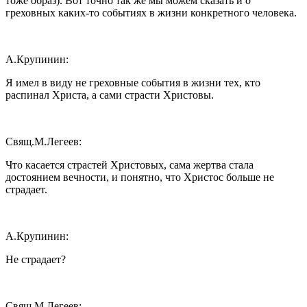
тоже образ). Вот точно так же мы можем сказать и о
греховных каких-то событиях в жизни конкретного человека.
А.Крупинин:
Я имел в виду не греховные события в жизни тех, кто
распинал Христа, а сами страсти Христовы.
Свящ.М.Легеев:
Что касается страстей Христовых, сама жертва стала
достоянием вечности, и понятно, что Христос больше не
страдает.
А.Крупинин:
Не страдает?
Свящ.М.Легеев: