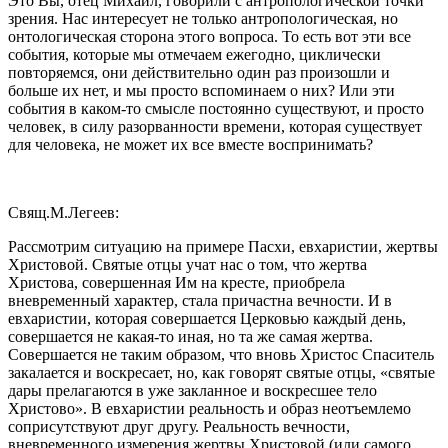
Это Вы, отец Михаил, говорили с антропологической точки
зрения. Нас интересует не только антропологическая, но
онтологическая сторона этого вопроса. То есть вот эти все
события, которые мы отмечаем ежегодно, циклически
повторяемся, они действительно один раз произошли и
больше их нет, и мы просто вспоминаем о них? Или эти
события в каком-то смысле постоянно существуют, и просто
человек, в силу разорванности времени, которая существует
для человека, не может их все вместе воспринимать?
Свящ.М.Легеев:
Рассмотрим ситуацию на примере Пасхи, евхаристии, жертвы
Христовой. Святые отцы учат нас о том, что жертва
Христова, совершенная Им на кресте, приобрела
вневременный характер, стала причастна вечности. И в
евхаристии, которая совершается Церковью каждый день,
совершается не какая-то иная, но та же самая жертва.
Совершается не таким образом, что вновь Христос Спаситель
закалается и воскресает, но, как говорят святые отцы, «святые
дары прелагаются в уже закланное и воскресшее тело
Христово». В евхаристии реальность и образ неотъемлемо
соприсутствуют друг другу. Реальность вечности,
вневременного измерения жертвы Христовой (или самого