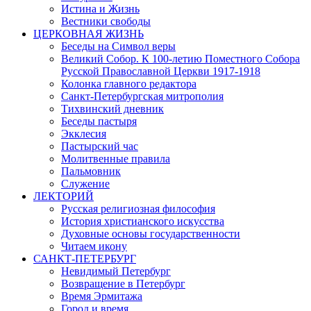
Истина и Жизнь
Вестники свободы
ЦЕРКОВНАЯ ЖИЗНЬ
Беседы на Символ веры
Великий Собор. К 100-летию Поместного Собора
Русской Православной Церкви 1917-1918
Колонка главного редактора
Санкт-Петербургская митрополия
Тихвинский дневник
Беседы пастыря
Экклесия
Пастырский час
Молитвенные правила
Пальмовник
Служение
ЛЕКТОРИЙ
Русская религиозная философия
История христианского искусства
Духовные основы государственности
Читаем икону
САНКТ-ПЕТЕРБУРГ
Невидимый Петербург
Возвращение в Петербург
Время Эрмитажа
Город и время