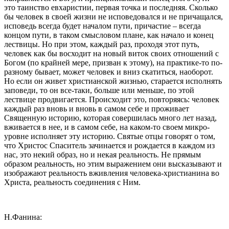
это таинство евхаристии, первая точка и последняя. Сколько
бы человек в своей жизни не исповедовался и не причащался,
исповедь всегда будет началом пути, причастие – всегда
концом пути, в таком смысловом плане, как начало и конец
лествицы. Но при этом, каждый раз, проходя этот путь,
человек как бы восходит на новый виток своих отношений с
Богом (по крайней мере, призван к этому), на практике-то по-
разному бывает, может человек и вниз скатиться, наоборот.
Но если он живет христианской жизнью, старается исполнять
заповеди, то он все-таки, больше или меньше, по этой
лествице продвигается. Происходит это, повторяясь: человек
каждый раз вновь и вновь в самом себе и проживает
Священную историю, которая совершилась много лет назад,
вживается в нее, и в самом себе, на каком-то своем микро-
уровне исполняет эту историю. Святые отцы говорят о том,
что Христос Спаситель зачинается и рождается в каждом из
нас, это некий образ, но и некая реальность. Не прямым
образом реальность, но этим выражением они высказывают и
изображают реальность вживления человека-христианина во
Христа, реальность соединения с Ним.
Н.Фанина: