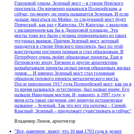
Гороховой улицы, Зеленый мост – в створе Невского
проспекта. Он временно назывался Полицейским, а
сейчас, по-моему, он опять называется Зеленым. И если
дальше двигаться по Мойке, то следующий мост будет
Певческий, как раз у Капеллы. От Капеллы, с выходом,
с расширением как бы к Дворцовой площади. Эти
мосты тоже все были сделаны первоначально из таких
чугунных ящиков. Причем Зеленый мост, который
находится в створе Невского проспекта, был по этой
конструкции построен первым и стал образцовым. В
Петербурге очень любят образцовые проекты. Еще в
Петровскую эпоху Трезини и другие архитекторы
разрабатывали проекты целых рядов образцовых жилых
домов… И именно Зеленый мост стал головным
образцом типового проекта металлического моста.
После революции 1917 года Полицейский мост, как он в
то время назывался, естественно, был назван иначе. Его
назвали Народным мостом. И, наконец, в 1997 году, у
меня есть такие сведения, ему вернули историческое
название – Зеленый. Так что вот эта цепочка – Синий,
Красный, Зеленый – продолжает существовать и сейчас"
Владимир Линов, архитектор
"Все, наверное, знают, что 16 мая 1703 года в дельте