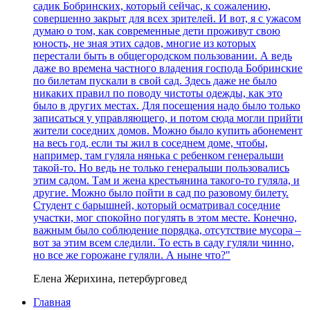
садик Бобринских, который сейчас, к сожалению,
совершенно закрыт для всех зрителей. И вот, я с ужасом
думаю о том, как современные дети проживут свою
юность, не зная этих садов, многие из которых
перестали быть в общегородском пользовании. А ведь
даже во времена частного владения господа Бобринские
по билетам пускали в свой сад. Здесь даже не было
никаких правил по поводу чистоты одежды, как это
было в других местах. Для посещения надо было только
записаться у управляющего, и потом сюда могли прийти
жители соседних домов. Можно было купить абонемент
на весь год, если ты жил в соседнем доме, чтобы,
например, там гуляла нянька с ребенком генеральши
такой-то. Но ведь не только генеральши пользовались
этим садом. Там и жена крестьянина такого-то гуляла, и
другие. Можно было пойти в сад по разовому билету.
Студент с барышней, который осматривал соседние
участки, мог спокойно погулять в этом месте. Конечно,
важным было соблюдение порядка, отсутствие мусора –
вот за этим всем следили. То есть в саду гуляли чинно,
но все же горожане гуляли. А ныне что?"
Елена Жерихина, петербурговед
Главная