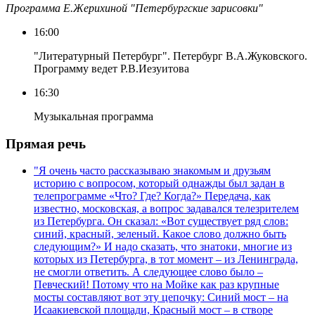
Программа Е.Жерихиной "Петербургские зарисовки"
16:00
"Литературный Петербург". Петербург В.А.Жуковского.
Программу ведет Р.В.Иезуитова
16:30
Музыкальная программа
Прямая речь
"Я очень часто рассказываю знакомым и друзьям
историю с вопросом, который однажды был задан в
телепрограмме «Что? Где? Когда?» Передача, как
известно, московская, а вопрос задавался телезрителем
из Петербурга. Он сказал: «Вот существует ряд слов:
синий, красный, зеленый. Какое слово должно быть
следующим?» И надо сказать, что знатоки, многие из
которых из Петербурга, в тот момент – из Ленинграда,
не смогли ответить. А следующее слово было –
Певческий! Потому что на Мойке как раз крупные
мосты составляют вот эту цепочку: Синий мост – на
Исаакиевской площади, Красный мост – в створе