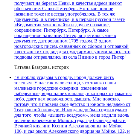
получают на берегах Невы, в качестве адреса имеют
обозначение: Санкт-Петербург. Но такое полное
название тоже не всегда употреблялось. В тех же
документах, и в переписке, и в первой русской газете
«Ведомости» можно найти и другое название,
сокращённое: Питербурх, Петербурх. А самое
сокращённое название, Питер, встретилось мне в
документе, датированном 1705 годом. В одном
новгородских писем, связанных со сбором и отправкой
крестьянских подвод для нужд армии, упоминалось, что
подводы отправлялись из села Низино в город Питер"
Татьяна Базарова, историк
"Я люблю усадьбы в городе. Город должен быть
зеленым. У нас так мало солнца, что только наши
маленькие городские скверики, озелененные
набережные, воды наших каналов, в которых отражается
небо, дают нам возможность дышать. Мне повезло,
потому что я провела свое детство и юность недалеко от
Театральной площади. И когда надо было идти куда-то
для того, чтобы «дышать воздухом», меня водили вдоль
зеленой набережной Мойки, туда, где были усадьбы и
Великой княгини Ксении Александровны на Мойке,
106, и сад около Алексеевского дворца на Мойке, 122, и