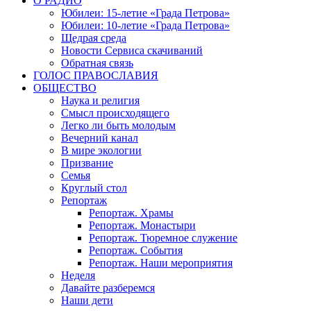
О РАДИО
Юбилеи: 15-летие «Града Петрова»
Юбилеи: 10-летие «Града Петрова»
Щедрая среда
Новости Сервиса скачиваний
Обратная связь
ГОЛОС ПРАВОСЛАВИЯ
ОБЩЕСТВО
Наука и религия
Смысл происходящего
Легко ли быть молодым
Вечерний канал
В мире экологии
Призвание
Семья
Круглый стол
Репортаж
Репортаж. Храмы
Репортаж. Монастыри
Репортаж. Тюремное служение
Репортаж. События
Репортаж. Наши мероприятия
Неделя
Давайте разберемся
Наши дети