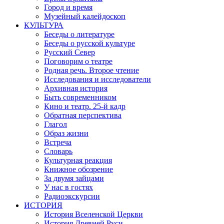
Город и время
Музейный калейдоскоп
КУЛЬТУРА
Беседы о литературе
Беседы о русской культуре
Русский Север
Поговорим о театре
Родная речь. Второе чтение
Исследования и исследователи
Архивная история
Быть современником
Кино и театр. 25-й кадр
Обратная перспектива
Глагол
Образ жизни
Встреча
Словарь
Культурная реакция
Книжное обозрение
За двумя зайцами
У нас в гостях
Радиоэкскурсии
ИСТОРИЯ
История Вселенской Церкви
История Древней Руси