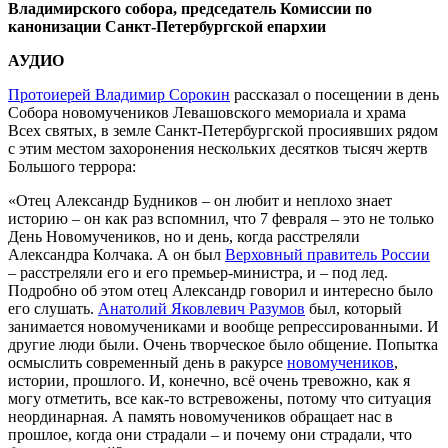
Владимирского собора, председатель Комиссии по
канонизации Санкт-Петербургской епархии
АУДИО
Протоиерей Владимир Сорокин
рассказал о посещении в день
Собора новомучеников Левашовского мемориала и храма
Всех святых, в земле Санкт-Петербургской просиявших рядом
с этим местом захоронения нескольких десятков тысяч жертв
Большого террора:
«Отец Александр Будников – он любит и неплохо знает
историю – он как раз вспомнил, что 7 февраля – это не только
День Новомучеников, но и день, когда расстреляли
Александра Колчака. А он был
Верховный правитель России
– расстреляли его и его премьер-министра, и – под лед.
Подробно об этом отец Александр говорил и интересно было
его слушать.
Анатолий Яковлевич Разумов
был, который
занимается новомучениками и вообще репрессированными. И
другие люди были. Очень творческое было общение. Попытка
осмыслить современный день в ракурсе
новомучеников
,
истории, прошлого. И, конечно, всё очень тревожно, как я
могу отметить, все как-то встревожены, потому что ситуация
неординарная. А память новомучеников обращает нас в
прошлое, когда они страдали – и почему они страдали, что