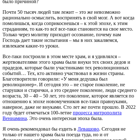
было причиной?
Почти 50 тысяч людей там лежит – это же невозможно
рационально осмыслить, воспринять в свой мозг. А вот когда
помолишься, когда соприкоснешься – к этой эпохе, к этим
страданиям, то как-то всё все-таки становится на свое место.
Только через молитву приходит осознание, почему нам
Господь дает такие испытания – мы в них закаляемся,
извлекаем какие-то уроки.
Все-таки построили в этом месте храм, и я удивлялся –
жертвователями этого храма были внуки тех своих дедов и
прадедов, которые были участниками тех революционных
событий… Тех, кто активно участвовал в жизни страны.
Благотворители говорили: «У меня дедушка был
революционер». И сегодня это – не старое поколение, не
старушки и старички, а это среднее поколение, люди среднего
возраста, 30 – 40 – 50 лет, это поколение, которое является по
отношению к эпохе новомучеников все-таки правнуками,
наверное, даже не внуками. Сто лет же почти прошло. В 2022
году будет отмечаться 100-летие
процесса митрополита
Вениамина
. Это очень интересная эпоха была.
Я очень рекомендовал бы ездить в
Левашово
. Сегодня не
только от нашего храма была поезда туда, но и от