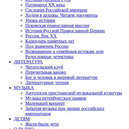
Патриархи XX века
Сословия Российской империи
Ходим в архивы. Читаем документы
Уроки истории
Псковская православная миссия
История Русской Православной Церкви
Россия. Век ХХ
Календарь памятных дат
Под знаменем России
Возвращение к семейным истокам, или
Родословные детективы
ЛИТЕРАТУРА
Читательский клуб
Перечитывая заново
Бог и человек в мировой литературе
Литературные чтения
МУЗЫКА
Антология христианской музыкальной культуры
Музыка петербургских храмов
Маленький концерт
Забытая музыка при дворах российских
императоров
ДЕТЯМ
Жили-были дети