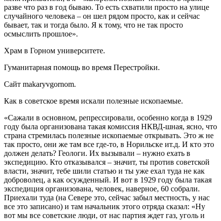
разве что раз в год бываю. То есть схватили просто на улице
случайного человека – он шел рядом просто, как и сейчас
бывает, так и тогда было. Я к тому, что не так просто
осмыслить прошлое».
Храм в Горном университете.
Гуманитарная помощь во время Перестройки.
Сайт makaryvgornom.
Как в советское время искали полезные ископаемые.
«Сажали в основном, репрессировали, особенно когда в 1929
году была организована такая комиссия НКВД-шная, ясно, что
страна стремилась полезные ископаемые открывать. Это ж не
так просто, они же там все где-то, в Норильске ит.д. И кто это
должен делать? Геологи. Их вызывали – нужно ехать в
экспедицию. Кто отказывался – значит, ты против советской
власти, значит, тебе шили статью и ты уже ехал туда не как
доброволец, а как осужденный. И вот в 1929 году была такая
экспедиция организована, человек, наверное, 60 собрали.
Приехали туда (на Севере это, сейчас забыл местность, у нас
все это записано) и там начальник этого отряда сказал: «Ну
вот мы все советские люди, от нас партия ждет газ, уголь и