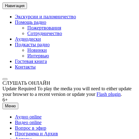
Навигация
Экскурсии и паломничество
Помощь радио
Пожертвования
Сотрудничество
Аудиодиски
Подкасты радио
Новинки
Интервью
Гостевая книга
Контакты
СЛУШАТЬ ОНЛАЙН
Update Required
To play the media you will need to either update
your browser to a recent version or update your
Flash plugin
.
6+
Меню
Аудио online
Видео online
Вопрос в эфир
Программа и Архив