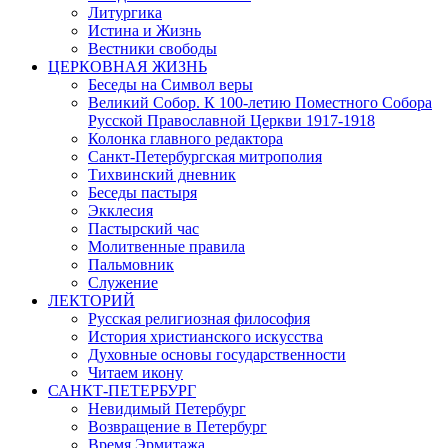
Литургика
Истина и Жизнь
Вестники свободы
ЦЕРКОВНАЯ ЖИЗНЬ
Беседы на Символ веры
Великий Собор. К 100-летию Поместного Собора
Русской Православной Церкви 1917-1918
Колонка главного редактора
Санкт-Петербургская митрополия
Тихвинский дневник
Беседы пастыря
Экклесия
Пастырский час
Молитвенные правила
Пальмовник
Служение
ЛЕКТОРИЙ
Русская религиозная философия
История христианского искусства
Духовные основы государственности
Читаем икону
САНКТ-ПЕТЕРБУРГ
Невидимый Петербург
Возвращение в Петербург
Время Эрмитажа