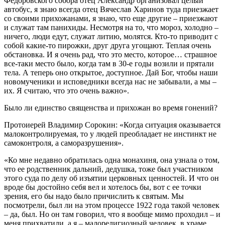
Федоровского собора отец Александр организовал целый
автобус, я знаю всегда отец Вячеслав Харинов туда приезжает
со своими прихожанами, я знаю, что еще другие – приезжают
и служат там панихиды. Несмотря на то, что мороз, холодно –
ничего, люди едут, служат литию, молятся. Кто-то приводит с
собой какие-то пирожки, друг друга угощают. Теплая очень
обстановка. И я очень рад, что это место, которое… страшное
все-таки место было, когда там в 30-е годы возили и прятали
тела. А теперь оно открытое, доступное. Дай Бог, чтобы наши
новомученики и исповедники всегда нас не забывали, а мы –
их. Я считаю, что это очень важно».
Было ли единство священства и прихожан во время гонений?
Протоиерей Владимир Сорокин: «Когда ситуация оказывается
малоконтролируемая, то у людей преобладает не инстинкт не
самоконтроля, а саморазрушения».
«Ко мне недавно обратилась одна монахиня, она узнала о том,
что ее родственник дальний, дедушка, тоже был участником
этого суда по делу об изъятии церковных ценностей. И что он
вроде бы достойно себя вел и хотелось бы, вот с ее точки
зрения, его бы надо было причислить к святым. Мы
посмотрели, был ли на этом процессе 1922 года такой человек
– да, был. Но он там говорил, что я вообще мимо проходил – и
меня прихватили, а я – малорелигиозный человек, в храме