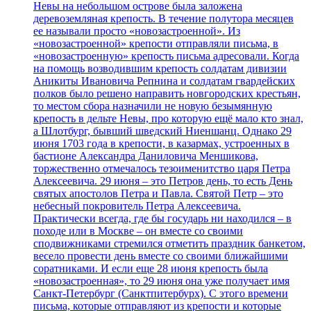
Невы на небольшом острове была заложена
деревоземляная крепость. В течение полутора месяцев
ее называли просто «новозастроенной». Из
«новозастроенной» крепости отправляли письма, в
«новозастроенную» крепость письма адресовали. Когда
на помощь возводившим крепость солдатам дивизии
Аникиты Ивановича Репнина и солдатам гвардейских
полков было решено направить новгородских крестьян,
то местом сбора назначили не новую безымянную
крепость в дельте Невы, про которую ещё мало кто знал,
а Шлотбург, бывший шведский Ниеншанц. Однако 29
июня 1703 года в крепости, в казармах, устроенных в
бастионе Александра Даниловича Меншикова,
торжественно отмечалось тезоименитство царя Петра
Алексеевича. 29 июня – это Петров день, то есть День
святых апостолов Петра и Павла. Святой Петр – это
небесный покровитель Петра Алексеевича.
Практически всегда, где бы государь ни находился – в
походе или в Москве – он вместе со своими
сподвижниками стремился отметить праздник банкетом,
весело провести день вместе со своими ближайшими
соратниками. И если еще 28 июня крепость была
«новозастроенная», то 29 июня она уже получает имя
Санкт-Петербург (Санктпитербурх). С этого времени
письма, которые отправляют из крепости и которые