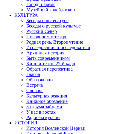
Город и время
Музейный калейдоскоп
КУЛЬТУРА
Беседы о литературе
Беседы о русской культуре
Русский Север
Поговорим о театре
Родная речь. Второе чтение
Исследования и исследователи
Архивная история
Быть современником
Кино и театр. 25-й кадр
Обратная перспектива
Глагол
Образ жизни
Встреча
Словарь
Культурная реакция
Книжное обозрение
За двумя зайцами
У нас в гостях
Радиоэкскурсии
ИСТОРИЯ
История Вселенской Церкви
История Древней Руси