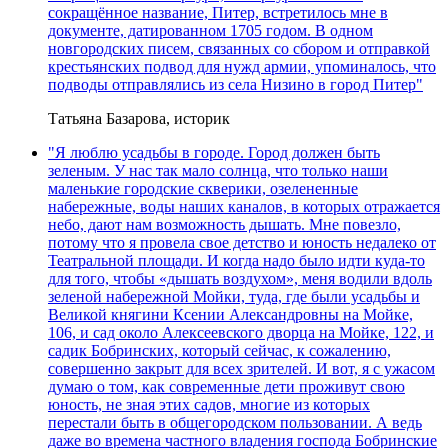
сокращённое название, Питер, встретилось мне в
документе, датированном 1705 годом. В одном
новгородских писем, связанных со сбором и отправкой
крестьянских подвод для нужд армии, упоминалось, что
подводы отправлялись из села Низино в город Питер"
Татьяна Базарова, историк
"Я люблю усадьбы в городе. Город должен быть
зеленым. У нас так мало солнца, что только наши
маленькие городские скверики, озелененные
набережные, воды наших каналов, в которых отражается
небо, дают нам возможность дышать. Мне повезло,
потому что я провела свое детство и юность недалеко от
Театральной площади. И когда надо было идти куда-то
для того, чтобы «дышать воздухом», меня водили вдоль
зеленой набережной Мойки, туда, где были усадьбы и
Великой княгини Ксении Александровны на Мойке,
106, и сад около Алексеевского дворца на Мойке, 122, и
садик Бобринских, который сейчас, к сожалению,
совершенно закрыт для всех зрителей. И вот, я с ужасом
думаю о том, как современные дети проживут свою
юность, не зная этих садов, многие из которых
перестали быть в общегородском пользовании. А ведь
даже во времена частного владения господа Бобринские