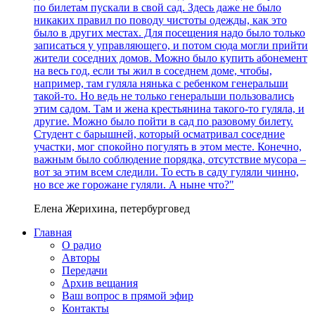
по билетам пускали в свой сад. Здесь даже не было
никаких правил по поводу чистоты одежды, как это
было в других местах. Для посещения надо было только
записаться у управляющего, и потом сюда могли прийти
жители соседних домов. Можно было купить абонемент
на весь год, если ты жил в соседнем доме, чтобы,
например, там гуляла нянька с ребенком генеральши
такой-то. Но ведь не только генеральши пользовались
этим садом. Там и жена крестьянина такого-то гуляла, и
другие. Можно было пойти в сад по разовому билету.
Студент с барышней, который осматривал соседние
участки, мог спокойно погулять в этом месте. Конечно,
важным было соблюдение порядка, отсутствие мусора –
вот за этим всем следили. То есть в саду гуляли чинно,
но все же горожане гуляли. А ныне что?"
Елена Жерихина, петербурговед
Главная
О радио
Авторы
Передачи
Архив вещания
Ваш вопрос в прямой эфир
Контакты