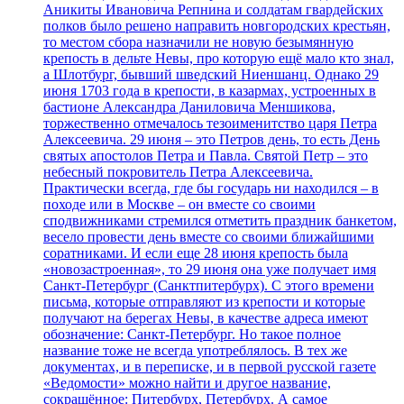
Аникиты Ивановича Репнина и солдатам гвардейских
полков было решено направить новгородских крестьян,
то местом сбора назначили не новую безымянную
крепость в дельте Невы, про которую ещё мало кто знал,
а Шлотбург, бывший шведский Ниеншанц. Однако 29
июня 1703 года в крепости, в казармах, устроенных в
бастионе Александра Даниловича Меншикова,
торжественно отмечалось тезоименитство царя Петра
Алексеевича. 29 июня – это Петров день, то есть День
святых апостолов Петра и Павла. Святой Петр – это
небесный покровитель Петра Алексеевича.
Практически всегда, где бы государь ни находился – в
походе или в Москве – он вместе со своими
сподвижниками стремился отметить праздник банкетом,
весело провести день вместе со своими ближайшими
соратниками. И если еще 28 июня крепость была
«новозастроенная», то 29 июня она уже получает имя
Санкт-Петербург (Санктпитербурх). С этого времени
письма, которые отправляют из крепости и которые
получают на берегах Невы, в качестве адреса имеют
обозначение: Санкт-Петербург. Но такое полное
название тоже не всегда употреблялось. В тех же
документах, и в переписке, и в первой русской газете
«Ведомости» можно найти и другое название,
сокращённое: Питербурх, Петербурх. А самое