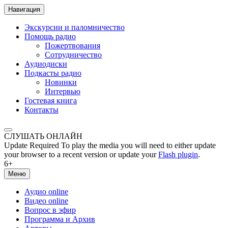
Навигация
Экскурсии и паломничество
Помощь радио
Пожертвования
Сотрудничество
Аудиодиски
Подкасты радио
Новинки
Интервью
Гостевая книга
Контакты
СЛУШАТЬ ОНЛАЙН
Update Required
To play the media you will need to either update
your browser to a recent version or update your
Flash plugin
.
6+
Меню
Аудио online
Видео online
Вопрос в эфир
Программа и Архив