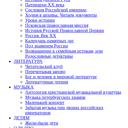
Патриархи XX века
Сословия Российской империи
Ходим в архивы. Читаем документы
Уроки истории
Псковская православная миссия
История Русской Православной Церкви
Россия. Век ХХ
Календарь памятных дат
Под знаменем России
Возвращение к семейным истокам, или
Родословные детективы
ЛИТЕРАТУРА
Читательский клуб
Перечитывая заново
Бог и человек в мировой литературе
Литературные чтения
МУЗЫКА
Антология христианской музыкальной культуры
Музыка петербургских храмов
Маленький концерт
Забытая музыка при дворах российских
императоров
ДЕТЯМ
Жили-были дети