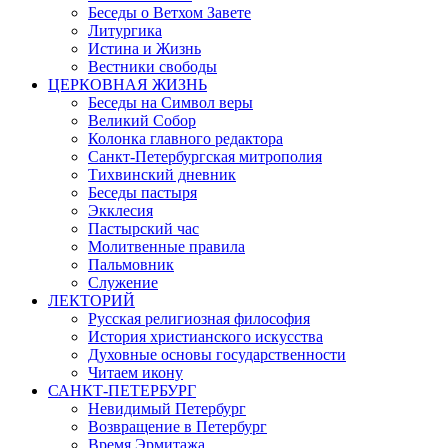
Беседы о Ветхом Завете
Литургика
Истина и Жизнь
Вестники свободы
ЦЕРКОВНАЯ ЖИЗНЬ
Беседы на Символ веры
Великий Собор
Колонка главного редактора
Санкт-Петербургская митрополия
Тихвинский дневник
Беседы пастыря
Экклесия
Пастырский час
Молитвенные правила
Пальмовник
Служение
ЛЕКТОРИЙ
Русская религиозная философия
История христианского искусства
Духовные основы государственности
Читаем икону
САНКТ-ПЕТЕРБУРГ
Невидимый Петербург
Возвращение в Петербург
Время Эрмитажа