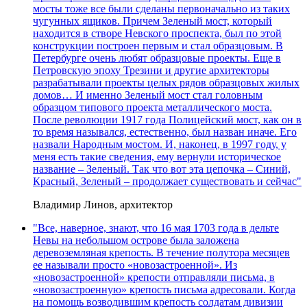
мосты тоже все были сделаны первоначально из таких
чугунных ящиков. Причем Зеленый мост, который
находится в створе Невского проспекта, был по этой
конструкции построен первым и стал образцовым. В
Петербурге очень любят образцовые проекты. Еще в
Петровскую эпоху Трезини и другие архитекторы
разрабатывали проекты целых рядов образцовых жилых
домов… И именно Зеленый мост стал головным
образцом типового проекта металлического моста.
После революции 1917 года Полицейский мост, как он в
то время назывался, естественно, был назван иначе. Его
назвали Народным мостом. И, наконец, в 1997 году, у
меня есть такие сведения, ему вернули историческое
название – Зеленый. Так что вот эта цепочка – Синий,
Красный, Зеленый – продолжает существовать и сейчас"
Владимир Линов, архитектор
"Все, наверное, знают, что 16 мая 1703 года в дельте
Невы на небольшом острове была заложена
деревоземляная крепость. В течение полутора месяцев
ее называли просто «новозастроенной». Из
«новозастроенной» крепости отправляли письма, в
«новозастроенную» крепость письма адресовали. Когда
на помощь возводившим крепость солдатам дивизии