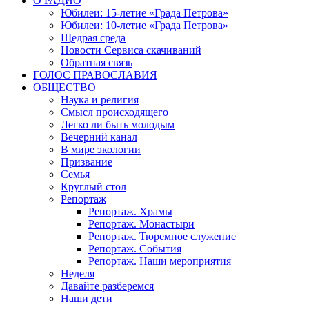
О РАДИО
Юбилеи: 15-летие «Града Петрова»
Юбилеи: 10-летие «Града Петрова»
Щедрая среда
Новости Сервиса скачиваний
Обратная связь
ГОЛОС ПРАВОСЛАВИЯ
ОБЩЕСТВО
Наука и религия
Смысл происходящего
Легко ли быть молодым
Вечерний канал
В мире экологии
Призвание
Семья
Круглый стол
Репортаж
Репортаж. Храмы
Репортаж. Монастыри
Репортаж. Тюремное служение
Репортаж. События
Репортаж. Наши мероприятия
Неделя
Давайте разберемся
Наши дети