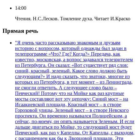
14:00
Чтения. Н.С.Лесков. Томление духа. Читает И.Краско
Прямая речь
"Я очень часто рассказываю знакомым и друзьям
историю с вопросом, который однажды был задан в
телепрограмме «Что? Где? Когда?» Передача, как
известно, московская, а вопрос задавался телезрителем
из Петербурга. Он сказал: «Вот существует ряд слов:
синий, красный, зеленый. Какое слово должно быть
следующим?» И надо сказать, что знатоки, многие из
которых из Петербурга, в тот момент – из Ленинграда,
не смогли ответить. А следующее слово было –
Певческий! Потому что на Мойке как раз крупные
мосты составляют вот эту цепочку: Синий мост – на
Исаакиевской площади, Красный мост – в створе
Гороховой улицы, Зеленый мост – в створе Невского
проспекта. Он временно назывался Полицейским, а
сейчас, по-моему, он опять называется Зеленым. И если
дальше двигаться по Мойке, то следующий мост будет
Певческий, как раз у Капеллы. От Капеллы, с выходом,
с расширением как бы к Дворцовой площади. Эти