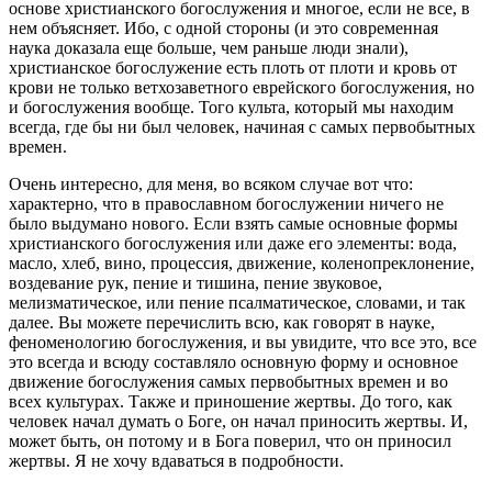
основе христианского богослужения и многое, если не все, в
нем объясняет. Ибо, с одной стороны (и это современная
наука доказала еще больше, чем раньше люди знали),
христианское богослужение есть плоть от плоти и кровь от
крови не только ветхозаветного еврейского богослужения, но
и богослужения вообще. Того культа, который мы находим
всегда, где бы ни был человек, начиная с самых первобытных
времен.
Очень интересно, для меня, во всяком случае вот что:
характерно, что в православном богослужении ничего не
было выдумано нового. Если взять самые основные формы
христианского богослужения или даже его элементы: вода,
масло, хлеб, вино, процессия, движение, коленопреклонение,
воздевание рук, пение и тишина, пение звуковое,
мелизматическое, или пение псалматическое, словами, и так
далее. Вы можете перечислить всю, как говорят в науке,
феноменологию богослужения, и вы увидите, что все это, все
это всегда и всюду составляло основную форму и основное
движение богослужения самых первобытных времен и во
всех культурах. Также и приношение жертвы. До того, как
человек начал думать о Боге, он начал приносить жертвы. И,
может быть, он потому и в Бога поверил, что он приносил
жертвы. Я не хочу вдаваться в подробности.