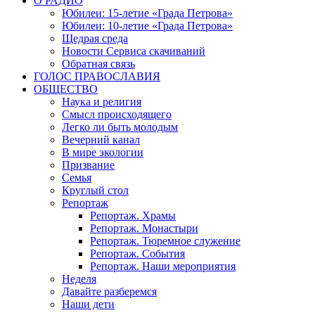
О РАДИО
Юбилеи: 15-летие «Града Петрова»
Юбилеи: 10-летие «Града Петрова»
Щедрая среда
Новости Сервиса скачиваний
Обратная связь
ГОЛОС ПРАВОСЛАВИЯ
ОБЩЕСТВО
Наука и религия
Смысл происходящего
Легко ли быть молодым
Вечерний канал
В мире экологии
Призвание
Семья
Круглый стол
Репортаж
Репортаж. Храмы
Репортаж. Монастыри
Репортаж. Тюремное служение
Репортаж. События
Репортаж. Наши мероприятия
Неделя
Давайте разберемся
Наши дети