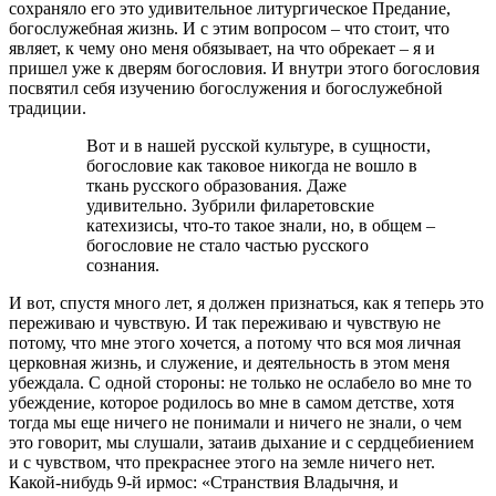
сохраняло его это удивительное литургическое Предание,
богослужебная жизнь. И с этим вопросом – что стоит, что
являет, к чему оно меня обязывает, на что обрекает – я и
пришел уже к дверям богословия. И внутри этого богословия
посвятил себя изучению богослужения и богослужебной
традиции.
Вот и в нашей русской культуре, в сущности,
богословие как таковое никогда не вошло в
ткань русского образования. Даже
удивительно. Зубрили филаретовские
катехизисы, что-то такое знали, но, в общем –
богословие не стало частью русского
сознания.
И вот, спустя много лет, я должен признаться, как я теперь это
переживаю и чувствую. И так переживаю и чувствую не
потому, что мне этого хочется, а потому что вся моя личная
церковная жизнь, и служение, и деятельность в этом меня
убеждала. С одной стороны: не только не ослабело во мне то
убеждение, которое родилось во мне в самом детстве, хотя
тогда мы еще ничего не понимали и ничего не знали, о чем
это говорит, мы слушали, затаив дыхание и с сердцебиением
и с чувством, что прекраснее этого на земле ничего нет.
Какой-нибудь 9-й ирмос: «Странствия Владычня, и