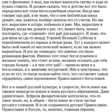
уже о филиокве, я знал, как нужно выносить свечку и куда ее
нужно ставить. И должен сказать, что в детстве все это было
определено вот этим богослужебным опытом. Когда мне
говорят про рай, я не знаю, что о нем библейская наука
думает, она, кажется, вообще скинула его со счетов. Но мы
все, выросшие в алтаре, побывали в раю. Мы, выросшие в
Церкви, когда мы думаем о рае, тут, может быть, можно
поспорить, где «главный» этот рай для каждого. Я знаю, что
для меня он где-то между Утреней Великой Субботы и
переоблачением из черных в белые ризы. Тут у каждого может
быть свой какой-то мистический момент, если так можно
выразиться. И все же очевидно, что именно это было
решающим фактом. Именно этот опыт богослужения и
желание понять, что стоит за ним, желание осознать для себя
гораздо больше – а в чем этот рай? – привело меня и к
богословию, и к занятиям литургикой. Ибо я чувствовал, что
если не тут, то нигде нельзя найти того, что составляет самую
сердцевину, самое вдохновение Православного богословия.
Вот и в нашей русской культуре, в сущности, богословие как
таковое никогда не вошло в ткань русского образования. Даже
удивительно. Зубрили филаретовские катехизисы, что-то
такое знали, но, в общем – богословие не стало частью
русского сознания. И если сохранялось русское Православие,
Православие в России, то, конечно, главным образом,