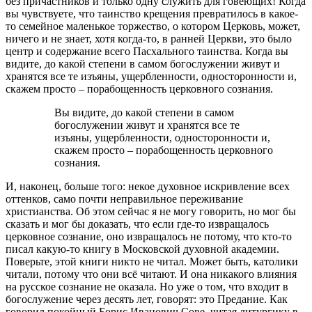
без причастников и только одну служить для говеющих! Когда
вы чувствуете, что таинство крещения превратилось в какое-
то семейное маленькое торжество, о котором Церковь, может,
ничего и не знает, хотя когда-то, в ранней Церкви, это было
центр и содержание всего Пасхального таинства. Когда вы
видите, до какой степени в самом богослужении живут и
хранятся все те изъяны, ущербленности, односторонности и,
скажем просто – порабощенность церковного сознания.
Вы видите, до какой степени в самом
богослужении живут и хранятся все те
изъяны, ущербленности, односторонности и,
скажем просто – порабощенность церковного
сознания.
И, наконец, больше того: некое духовное искривление всех
оттенков, само почти неправильное переживание
христианства. Об этом сейчас я не могу говорить, но мог бы
сказать и мог бы доказать, что если где-то извращалось
церковное сознание, оно извращалось не потому, что кто-то
писал какую-то книгу в Московской духовной академии.
Поверьте, этой книги никто не читал. Может быть, католики
читали, потому что они всё читают. И она никакого влияния
на русское сознание не оказала. Но уже о том, что входит в
богослужение через десять лет, говорят: это Предание. Как
говорил покойный Борис Иванович Сове, читая литургику в