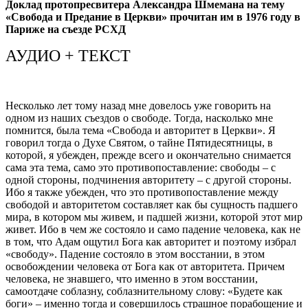
Доклад протопресвитера Александра Шмемана на тему
«Свобода и Предание в Церкви» прочитан им в 1976 году в
Париже на съезде РСХД
АУДИО + ТЕКСТ
Несколько лет тому назад мне довелось уже говорить на
одном из наших съездов о свободе. Тогда, насколько мне
помнится, была тема «Свобода и авторитет в Церкви». Я
говорил тогда о Духе Святом, о тайне Пятидесятницы, в
которой, я убежден, прежде всего и окончательно снимается
сама эта тема, само это противопоставление: свободы – с
одной стороны, подчинения авторитету – с другой стороны.
Ибо я также убежден, что это противопоставление между
свободой и авторитетом составляет как бы сущность падшего
мира, в котором мы живем, и падшей жизни, которой этот мир
живет. Ибо в чем же состояло и само падение человека, как не
в том, что Адам ощутил Бога как авторитет и поэтому избрал
«свободу». Падение состояло в этом восстании, в этом
освобождении человека от Бога как от авторитета. Причем
человека, не знавшего, что именно в этом восстании,
самоотдаче соблазну, соблазнительному слову: «Будете как
боги» – именно тогда и совершилось страшное порабощение и