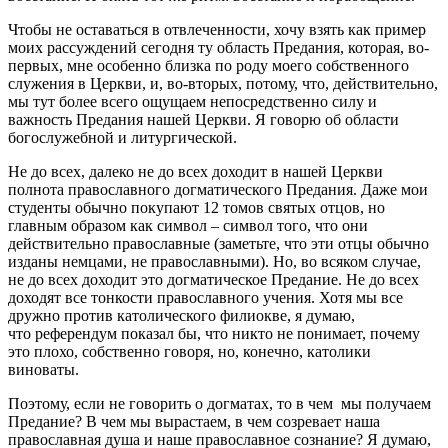
Чтобы не оставаться в отвлеченности, хочу взять как пример
моих рассуждений сегодня ту область Предания, которая, во-
первых, мне особенно близка по роду моего собственного
служения в Церкви, и, во-вторых, потому, что, действительно,
мы тут более всего ощущаем непосредственно силу и
важность Предания нашей Церкви. Я говорю об области
богослужебной и литургической.
Не до всех, далеко не до всех доходит в нашей Церкви
полнота православного догматического Предания. Даже мои
студенты обычно покупают 12 томов святых отцов, но
главным образом как символ – символ того, что они
действительно православные (заметьте, что эти отцы обычно
изданы немцами, не православными). Но, во всяком случае,
не до всех доходит это догматическое Предание. Не до всех
доходят все тонкости православного учения. Хотя мы все
дружно против католического филиокве, я думаю,
что референдум показал бы, что никто не понимает, почему
это плохо, собственно говоря, но, конечно, католики
виноваты.
Поэтому, если не говорить о догматах, то в чем мы получаем
Предание? В чем мы вырастаем, в чем созревает наша
православная душа и наше православное сознание? Я думаю,