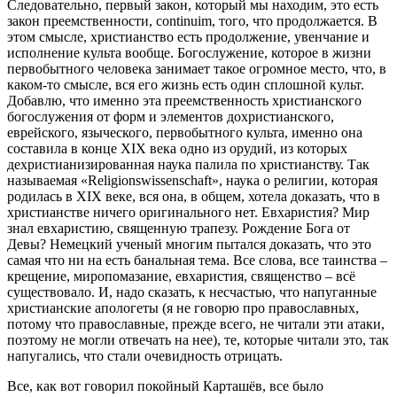
Следовательно, первый закон, который мы находим, это есть
закон преемственности, continuim, того, что продолжается. В
этом смысле, христианство есть продолжение, увенчание и
исполнение культа вообще. Богослужение, которое в жизни
первобытного человека занимает такое огромное место, что, в
каком-то смысле, вся его жизнь есть один сплошной культ.
Добавлю, что именно эта преемственность христианского
богослужения от форм и элементов дохристианского,
еврейского, языческого, первобытного культа, именно она
составила в конце ХIХ века одно из орудий, из которых
дехристианизированная наука палила по христианству. Так
называемая «Religionswissenschaft», наука о религии, которая
родилась в ХIХ веке, вся она, в общем, хотела доказать, что в
христианстве ничего оригинального нет. Евхаристия? Мир
знал евхаристию, священную трапезу. Рождение Бога от
Девы? Немецкий ученый многим пытался доказать, что это
самая что ни на есть банальная тема. Все слова, все таинства –
крещение, миропомазание, евхаристия, священство – всё
существовало. И, надо сказать, к несчастью, что напуганные
христианские апологеты (я не говорю про православных,
потому что православные, прежде всего, не читали эти атаки,
поэтому не могли отвечать на нее), те, которые читали это, так
напугались, что стали очевидность отрицать.
Все, как вот говорил покойный Карташёв, все было