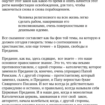
ощутит этот закон как какое-то бремя и опять начнется этот
ритм манифестации освобождения, для того, чтобы
закончиться снова и снова порабощением.
Человека религиозного на всю жизнь легко
сделать рабом, накормивши его
всевозможными, очень поверхностными и
дешевыми идеями.
Все сказанное составляет как бы фон той темы, на которую я
должен сегодня говорить: темы о соотношении в
христианстве, или еще точнее – в Церкви, свободы и
Предания.
Предание, как вы, здесь сидящие, все знаете – это наше
основное православное знание. Это то, что мы веками
противопоставляли, с одной стороны – католичеству, которое
заменило Предание (я, конечно, очень упрощаю) Папой
Римским. А с другой стороны – протестантизму, который
заменил, скажем, и Предание, и Папу верностью букве
Священного Писания. И вот мы всегда (и действительно
справедливо и истинно, и правильно), всегда называли себя
Церковью Предания. И в наши дни, когда и монолитная
Католическая церковь, закованная в этот свой закон,
авторитет, начала колебаться; когда, с другой стороны,
распадается изнутри также и протестантизм и его сознание,