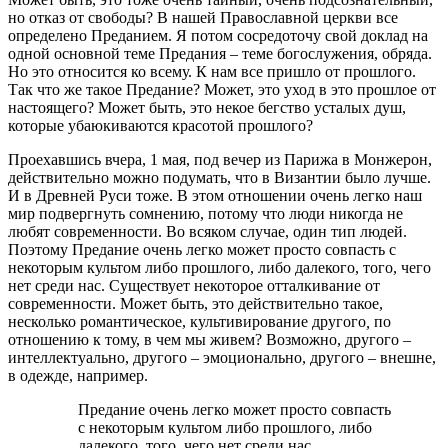
но отказ от свободы? В нашей Православной церкви все
определено Преданием. Я потом сосредоточу свой доклад на
одной основной теме Предания – теме богослужения, обряда.
Но это относится ко всему. К нам все пришло от прошлого.
Так что же такое Предание? Может, это уход в это прошлое от
настоящего? Может быть, это некое бегство усталых душ,
которые убаюкиваются красотой прошлого?
Проехавшись вчера, 1 мая, под вечер из Парижа в Монжерон,
действительно можно подумать, что в Византии было лучше.
И в Древней Руси тоже. В этом отношении очень легко наш
мир подвергнуть сомнению, потому что люди никогда не
любят современности. Во всяком случае, один тип людей.
Поэтому Предание очень легко может просто совпасть с
некоторым культом либо прошлого, либо далекого, того, чего
нет среди нас. Существует некоторое отталкивание от
современности. Может быть, это действительно такое,
несколько романтическое, культивирование другого
,
по
отношению к тому, в чем мы живем? Возможно, другого –
интеллектуально, другого – эмоционально, другого – внешне,
в одежде, например.
Предание очень легко может просто совпасть
с некоторым культом либо прошлого, либо
далекого, того, чего нет среди нас.