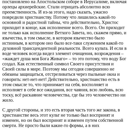
постановлено на Апостольском соборе в Иерусалиме, включая
орлецы архиерейские. Стали отрицать абсолютно всю
преемственность. И из-за этого, надо сказать, ужасно
повредили христианству. Потому что лишились какой-то
основной и радостной тайны, что действительно, Христос
приходит в конце, как исполнение всего. Всего. Он приходит
не только как исполнение Ветхого Завета, но, скажем прямо, и
язычества, в том смысле, в котором язычество было
истинным, в котором оно было все-таки служением какой-то
духовной трансцендентной реальности. Всего культа. И если в
воде человек всегда видел элемент очищения, возрождения –
«жаждет душа моя Бога Живаго» – то это потому, что воду Бог
создал. Как естественный символ Своего присутствия и
Своей силы в мире. Поэтому мы сегодня совершенно не
обязаны защищаться, отстреливаться через пыльные окна и
говорить: нет-нет-нет! Действительно, христианство есть в
этом смысле то, что принимает на себя, восполняет и
исполняет в себе все ожидания, все чаяния, всю любовь, всю
тоску, всё раскаяние человечества, где бы это человечество ни
жило.
С другой стороны, и это есть вторая часть того же закона, в
христианстве весь этот культ не только был воспринят и
изменен, но он был воспринят и изменен путем собственной
смерти. Не просто были какие-то формы, а в них