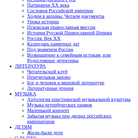
Патриархи XX века
Сословия Российской империи
Ходим в архивы. Читаем документы
Уроки истории
Псковская православная миссия
История Русской Православной Церкви
Россия. Век ХХ
Календарь памятных дат
Под знаменем России
Возвращение к семейным истокам, или
Родословные детективы
ЛИТЕРАТУРА
Читательский клуб
Перечитывая заново
Бог и человек в мировой литературе
Литературные чтения
МУЗЫКА
Антология христианской музыкальной культуры
Музыка петербургских храмов
Маленький концерт
Забытая музыка при дворах российских
императоров
ДЕТЯМ
Жили-были дети