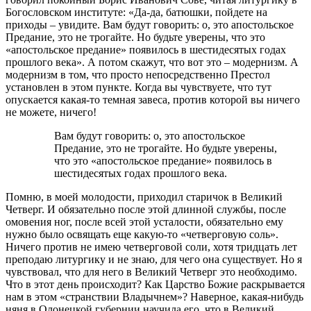
Богословском институте: «Да-да, батюшки, пойдете на
приходы – увидите. Вам будут говорить: о, это апостольское
Предание, это не трогайте. Но будьте уверены, что это
«апостольское предание» появилось в шестидесятых годах
прошлого века». А потом скажут, что вот это – модернизм. А
модернизм в том, что просто непосредственно Престол
установлен в этом пункте. Когда вы чувствуете, что тут
опускается какая-то темная завеса, против которой вы ничего
не можете, ничего!
Вам будут говорить: о, это апостольское
Предание, это не трогайте. Но будьте уверены,
что это «апостольское предание» появилось в
шестидесятых годах прошлого века.
Помню, в моей молодости, приходил старичок в Великий
Четверг. И обязательно после этой длинной службы, после
омовения ног, после всей этой усталости, обязательно ему
нужно было освящать еще какую-то «четверговую соль».
Ничего против не имею четверговой соли, хотя тридцать лет
преподаю литургику и не знаю, для чего она существует. Но я
чувствовал, что для него в Великий Четверг это необходимо.
Что в этот день происходит? Как Царство Божие раскрывается
нам в этом «странствии Владычнем»? Наверное, какая-нибудь
няня в Олонецкой губернии научила его, что в Великий