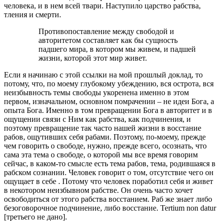
человека, и в нем всей твари. Наступило царство рабства,
тления и смерти.
Противопоставление между свободой и
авторитетом составляет как бы сущность
падшего мира, в котором мы живем, и падшей
жизни, которой этот мир живет.
Если я начинаю с этой ссылки на мой прошлый доклад, то
потому, что, по моему глубокому убеждению, вся острота, вся
неизбывность темы свободы укоренена именно в этом
первом, изначальном, основном помрачении – не идеи Бога, а
опыта Бога. Именно в том превращении Бога в авторитет и в
ощущении связи с Ним как рабства, как подчинения, и
поэтому превращение так часто нашей жизни в восстание
рабов, ощутивших себя рабами. Поэтому, по-моему, прежде
чем говорить о свободе, нужно, прежде всего, осознать, что
сама эта тема о свободе, о которой мы все время говорим
сейчас, в каком-то смысле есть тема рабов, тема, родившаяся в
рабском сознании. Человек говорит о том, отсутствие чего он
ощущает в себе . Потому что человек поработил себя и живет
в некотором неизбывном рабстве. Он очень часто хочет
освободиться от этого рабства восстанием. Раб же знает либо
безоговорочное подчинение, либо восстание. Tertium non datur
[третьего не дано].