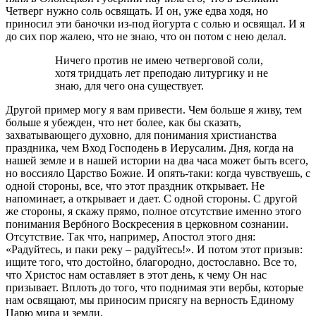
Четверг нужно соль освящать. И он, уже едва ходя, но
приносил эти баночки из-под йогурта с солью и освящал. И я
до сих пор жалею, что не знаю, что он потом с нею делал.
Ничего против не имею четверговой соли,
хотя тридцать лет преподаю литургику и не
знаю, для чего она существует.
Другой пример могу я вам привести. Чем больше я живу, тем
больше я убежден, что нет более, как бы сказать,
захватывающего духовно, для понимания христианства
праздника, чем Вход Господень в Иерусалим. Дня, когда на
нашей земле и в нашей истории на два часа может быть всего,
но воссияло Царство Божие. И опять-таки: когда чувствуешь, с
одной стороны, все, что этот праздник открывает. Не
напоминает, а открывает и дает. С одной стороны. С другой
же стороны, я скажу прямо, полное отсутствие именно этого
понимания Вербного Воскресения в церковном сознании.
Отсутствие. Так что, например, Апостол этого дня:
«Радуйтесь, и паки реку – радуйтесь!». И потом этот призыв:
ищите того, что достойно, благородно, достославно. Все то,
что Христос нам оставляет в этот день, к чему Он нас
призывает. Вплоть до того, что поднимая эти вербы, которые
нам освящают, мы приносим присягу на верность Единому
Царю мира и земли.