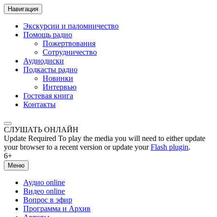
Навигация
Экскурсии и паломничество
Помощь радио
Пожертвования
Сотрудничество
Аудиодиски
Подкасты радио
Новинки
Интервью
Гостевая книга
Контакты
СЛУШАТЬ ОНЛАЙН
Update Required
To play the media you will need to either update
your browser to a recent version or update your
Flash plugin
.
6+
Меню
Аудио online
Видео online
Вопрос в эфир
Программа и Архив