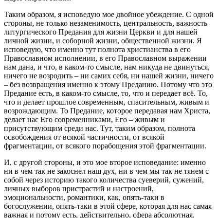
Таким образом, я исповедую мое двойное убеждение. С одной
стороны, не только незаменимость, центральность, важность
литургического Предания для жизни Церкви и для нашей
личной жизни, и соборной жизни, общественной жизни. Я
исповедую, что именно тут полнота христианства в его
Православном исполнении, в его Православном выражении
нам дана, и что, в каком-то смысле, нам никуда не двинуться,
ничего не возродить – ни самих себя, ни нашей жизни, ничего
– без возвращения именно к этому Преданию. Потому что это
Предание есть, в каком-то смысле, то, что и передает всё. То,
что и делает прошлое современным, спасительным, живым и
возрождающим. То Предание, которое передавая нам Христа,
делает нас Его современниками, Его – живым и
присутствующим среди нас. Тут, таким образом, полнота
освобождения от всякой частичности, от всякой
фрагментации, от всякого порабощения этой фрагментации.
И, с другой стороны, и это мое второе исповедание: именно
ни в чем так не закоснел наш дух, ни в чем мы так не тянем с
собой через историю такого количества суеверий, сужений,
личных выборов пристрастий и настроений,
эмоциональности, романтики, как, опять-таки в
богослужении, опять-таки в этой сфере, которая для нас самая
важная и потому есть, действительно, сфера абсолютная.