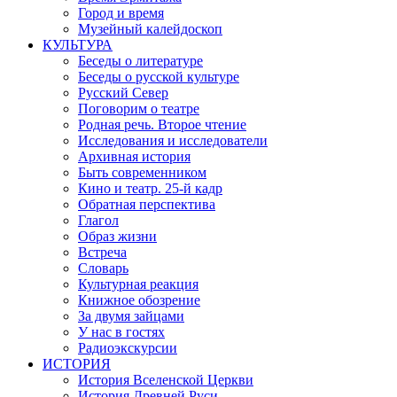
Город и время
Музейный калейдоскоп
КУЛЬТУРА
Беседы о литературе
Беседы о русской культуре
Русский Север
Поговорим о театре
Родная речь. Второе чтение
Исследования и исследователи
Архивная история
Быть современником
Кино и театр. 25-й кадр
Обратная перспектива
Глагол
Образ жизни
Встреча
Словарь
Культурная реакция
Книжное обозрение
За двумя зайцами
У нас в гостях
Радиоэкскурсии
ИСТОРИЯ
История Вселенской Церкви
История Древней Руси