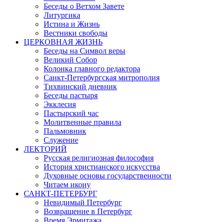
Беседы о Ветхом Завете
Литургика
Истина и Жизнь
Вестники свободы
ЦЕРКОВНАЯ ЖИЗНЬ
Беседы на Символ веры
Великий Собор
Колонка главного редактора
Санкт-Петербургская митрополия
Тихвинский дневник
Беседы пастыря
Экклесия
Пастырский час
Молитвенные правила
Пальмовник
Служение
ЛЕКТОРИЙ
Русская религиозная философия
История христианского искусства
Духовные основы государственности
Читаем икону
САНКТ-ПЕТЕРБУРГ
Невидимый Петербург
Возвращение в Петербург
Время Эрмитажа