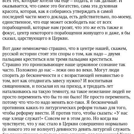
всех тех, которые хотели бы еще – подать, и так дальше. И
оказывается, что самое это богатство, сама эта духовная
красота, которая, как я собираюсь утверждать в самой
последней части моего доклада, есть действительно, по-моему,
единственное, что еще может освободить нас от всех
порабощений, которые нам грозят, что это же есть также и
фокус, центр некоторого порабощения живущего и даже, я бы
сказал, царствующего в Церкви.
Вот даже немножечко страшно, что в центре нашей, скажем,
русской истории стоят эти споры о том, как надо – двумя
пальцами креститься или тремя пальцами креститься.
Страшно это пронизывающее наше церковное сознание так
часто. Положено до нас – лежи оно во веки. Могут люди
спорить до бесконечности и с возрастающей ненавистью о
том, вот как отодвигать завесу нужно? И воспитывая
священников, и посылая их на приход, я тридцать лет
наталкиваюсь на такую темноту, на такое нежелание людей не
просто переменить что бы то ни было! Не просто переменить,
потому что что-то надо менять все-таки. Я бесконечный
противник каких-то литургических реформ только для того,
чтобы реформу ввести. И против того, чтобы сказать: «У нас
еще хлеще служат!» Совсем не в этом дело. Но когда вы
чувствуете, что у нас стало в Церкви совершенно нормально
(и никого это не волнует) девяносто девять литургий служить