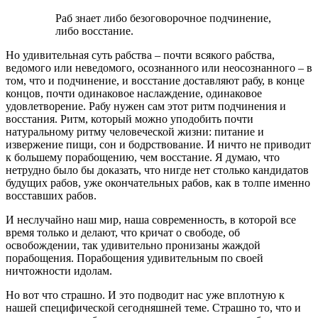
Раб знает либо безоговорочное подчинение,
либо восстание.
Но удивительная суть рабства – почти всякого рабства,
ведомого или неведомого, осознанного или неосознанного – в
том, что и подчинение, и восстание доставляют рабу, в конце
концов, почти одинаковое наслаждение, одинаковое
удовлетворение. Рабу нужен сам этот ритм подчинения и
восстания. Ритм, который можно уподобить почти
натуральному ритму человеческой жизни: питание и
извержение пищи, сон и бодрствование. И ничто не приводит
к большему порабощению, чем восстание. Я думаю, что
нетрудно было бы доказать, что нигде нет столько кандидатов
будущих рабов, уже окончательных рабов, как в толпе именно
восставших рабов.
И неслучайно наш мир, наша современность, в которой все
время только и делают, что кричат о свободе, об
освобождении, так удивительно пронизаны жаждой
порабощения. Порабощения удивительным по своей
ничтожности идолам.
Но вот что страшно. И это подводит нас уже вплотную к
нашей специфической сегодняшней теме. Страшно то, что и