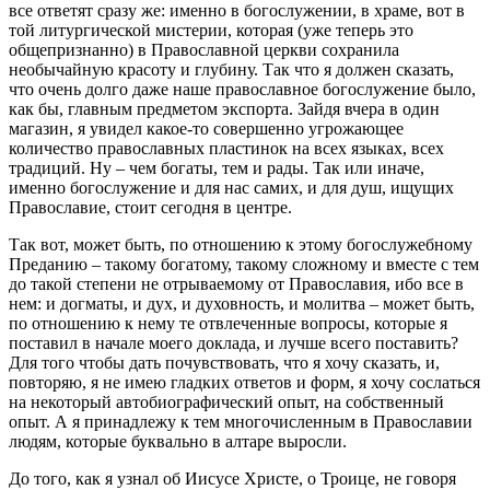
все ответят сразу же: именно в богослужении, в храме, вот в
той литургической мистерии, которая (уже теперь это
общепризнанно) в Православной церкви сохранила
необычайную красоту и глубину. Так что я должен сказать,
что очень долго даже наше православное богослужение было,
как бы, главным предметом экспорта. Зайдя вчера в один
магазин, я увидел какое-то совершенно угрожающее
количество православных пластинок на всех языках, всех
традиций. Ну – чем богаты, тем и рады. Так или иначе,
именно богослужение и для нас самих, и для душ, ищущих
Православие, стоит сегодня в центре.
Так вот, может быть, по отношению к этому богослужебному
Преданию – такому богатому, такому сложному и вместе с тем
до такой степени не отрываемому от Православия, ибо все в
нем: и догматы, и дух, и духовность, и молитва – может быть,
по отношению к нему те отвлеченные вопросы, которые я
поставил в начале моего доклада, и лучше всего поставить?
Для того чтобы дать почувствовать, что я хочу сказать, и,
повторяю, я не имею гладких ответов и форм, я хочу сослаться
на некоторый автобиографический опыт, на собственный
опыт. А я принадлежу к тем многочисленным в Православии
людям, которые буквально в алтаре выросли.
До того, как я узнал об Иисусе Христе, о Троице, не говоря