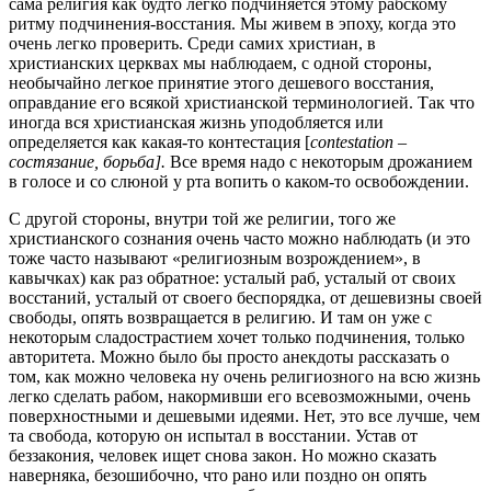
сама религия как будто легко подчиняется этому рабскому
ритму подчинения-восстания. Мы живем в эпоху, когда это
очень легко проверить. Среди самих христиан, в
христианских церквах мы наблюдаем, с одной стороны,
необычайно легкое принятие этого дешевого восстания,
оправдание его всякой христианской терминологией. Так что
иногда вся христианская жизнь уподобляется или
определяется как какая-то контестация [
contestation –
состязание, борьба].
Все время надо с некоторым дрожанием
в голосе и со слюной у рта вопить о каком-то освобождении.
С другой стороны, внутри той же религии, того же
христианского сознания очень часто можно наблюдать (и это
тоже часто называют «религиозным возрождением», в
кавычках) как раз обратное: усталый раб, усталый от своих
восстаний, усталый от своего беспорядка, от дешевизны своей
свободы, опять возвращается в религию. И там он уже с
некоторым сладострастием хочет только подчинения, только
авторитета. Можно было бы просто анекдоты рассказать о
том, как можно человека ну очень религиозного на всю жизнь
легко сделать рабом, накормивши его всевозможными, очень
поверхностными и дешевыми идеями. Нет, это все лучше, чем
та свобода, которую он испытал в восстании. Устав от
беззакония, человек ищет снова закон. Но можно сказать
наверняка, безошибочно, что рано или поздно он опять