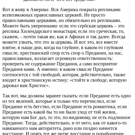
Вот я живу в Америке. Вся Америка покрыта репликами
всевозможных православных церквей. Не просто
православными церквями, но обязательно их репликами.
Можете быть уверенными: если это сербская церковь – это
реплика Хилендарского монастыря; если это греческая, то,
скажем, – почти такая же, как в Афинах и так далее. Всегда
можете узнать, что это за церковь. И вот это, все вместе
взятое, в наши дни, когда на глубине, в каком-то глубоком
смысле, христианский спор есть спор о Предании, на нас,
православных, возлагает огромную ответственность:
проверить не содержание Предания, а само восприятие
Предания нами. А именно: в каком смысле Предание
соотносится с той свободой, которая, действительно, также
входит в христианскую истину: «стойте в свободе, которую
даровал вам Христос».
Так вот, мы должны заранее сказать: если Предание есть одно
из тех явлений, которые я только что перечислил, если
Предание есть бегство, если Предание есть романтика, если
Предание есть какой бы то ни было уход от той жизни,
которую нам Бог дал, то это, по-видимому, не есть подлинное
Предание. Тогда, действительно, и от него, как от какого-то
навязанного нам авторитета, рано или поздно начнется
восстание. И опять тот же ритм: восстание и порабощение.