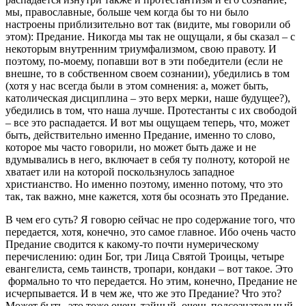
мы, православные, больше чем когда бы то ни было
настроены приблизительно вот так (видите, мы говорили об
этом): Предание. Никогда мы так не ощущали, я бы сказал – с
некоторым внутренним триумфализмом, свою правоту. И
поэтому, по-моему, попавши вот в эти победители (если не
внешне, то в собственном своем сознании), убедились в том
(хотя у нас всегда были в этом сомнения: а, может быть,
католическая дисциплина – это верх мерки, наше будущее?),
убедились в том, что наша лучше. Протестанты с их свободой
– все это распадается. И вот мы ощущаем теперь, что, может
быть, действительно именно Предание, именно то слово,
которое мы часто говорили, но может быть даже и не
вдумывались в него, включает в себя ту полноту, которой не
хватает или на которой поскользнулось западное
христианство. Но именно поэтому, именно потому, что это
так, так важно, мне кажется, хотя бы осознать это Предание.
В чем его суть? Я говорю сейчас не про содержание того, что
передается, хотя, конечно, это самое главное. Ибо очень часто
Предание сводится к какому-то почти нумерическому
перечислению: один Бог, три Лица Святой Троицы, четыре
евангелиста, семь таинств, тропари, кондаки – вот такое. Это
формально то что передается. Но этим, конечно, Предание не
исчерпывается. И в чем же, что же это Предание? Что это?
Может быть, это тоже очень тайный, очень подсознательный,