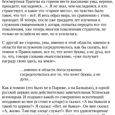
безсмертныя Трапезы на горнем месте высокими умы, вернии,
приидите, насладимся…». Я не знал, чем насладимся, и кто
странствует, и какое это «горнее место», но чувство было
такое, что тут – всё. И весь образ мира, по сравнению с этим,
проходит. И теперь, после уже тридцати лет изучения и
служения священником у алтаря, попытка передать все это
поколениям, уже теперь многим поколениям студентов, не
только не ослабела во мне, но и усилилась.
С другой же стороны, увы, именно в этой области, именно в
области богослужения сосредоточилось, как бы сказать, все
темное в Православии, все то, что хочет буквы, а не духа, все
то, что, говоря словами евангельскими, «уже получает
награду свою здесь, на земле».
…именно в области богослужения
сосредоточилось все то, что хочет буквы, а не
духа…
Как я помню (это было не в Париже, а на Балканах), в одной
русской церкви шла действительно замечательная Успенская
всенощная. И подошел какой-то совершенно вспотевший
иподьякон ко мне (я стоял в алтаре) и сказал: «А вы бывали в
такой-то церкви?» Я сказал: «Нет, не бывал». Он мне сказал:
«А, жалко. Там еще
хлеще
служат!» Вот это удовлетворение