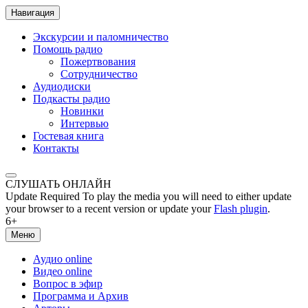
Навигация
Экскурсии и паломничество
Помощь радио
Пожертвования
Сотрудничество
Аудиодиски
Подкасты радио
Новинки
Интервью
Гостевая книга
Контакты
СЛУШАТЬ ОНЛАЙН
Update Required
To play the media you will need to either update
your browser to a recent version or update your
Flash plugin
.
6+
Меню
Аудио online
Видео online
Вопрос в эфир
Программа и Архив