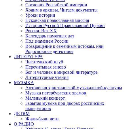
Сословия Российской империи
Ходим в архивы. Читаем документы
Уроки истории
Псковская православная миссия
История Русской Православной Церкви
Россия. Век ХХ
Календарь памятных дат
Под знаменем России
Возвращение к семейным истокам, или
Родословные детективы
ЛИТЕРАТУРА
Читательский клуб
Перечитывая заново
Бог и человек в мировой литературе
Литературные чтения
МУЗЫКА
Антология христианской музыкальной культуры
Музыка петербургских храмов
Маленький концерт
Забытая музыка при дворах российских
императоров
ДЕТЯМ
Жили-были дети
О РАДИО