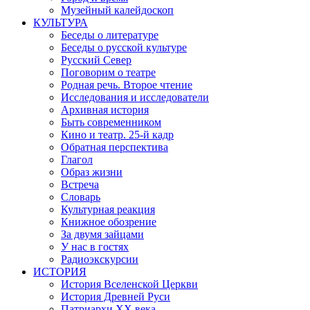
Музейный калейдоскоп
КУЛЬТУРА
Беседы о литературе
Беседы о русской культуре
Русский Север
Поговорим о театре
Родная речь. Второе чтение
Исследования и исследователи
Архивная история
Быть современником
Кино и театр. 25-й кадр
Обратная перспектива
Глагол
Образ жизни
Встреча
Словарь
Культурная реакция
Книжное обозрение
За двумя зайцами
У нас в гостях
Радиоэкскурсии
ИСТОРИЯ
История Вселенской Церкви
История Древней Руси
Патриархи XX века