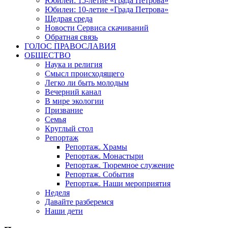
Юбилеи: 15-летие «Града Петрова»
Юбилеи: 10-летие «Града Петрова»
Щедрая среда
Новости Сервиса скачиваний
Обратная связь
ГОЛОС ПРАВОСЛАВИЯ
ОБЩЕСТВО
Наука и религия
Смысл происходящего
Легко ли быть молодым
Вечерний канал
В мире экологии
Призвание
Семья
Круглый стол
Репортаж
Репортаж. Храмы
Репортаж. Монастыри
Репортаж. Тюремное служение
Репортаж. События
Репортаж. Наши мероприятия
Неделя
Давайте разберемся
Наши дети