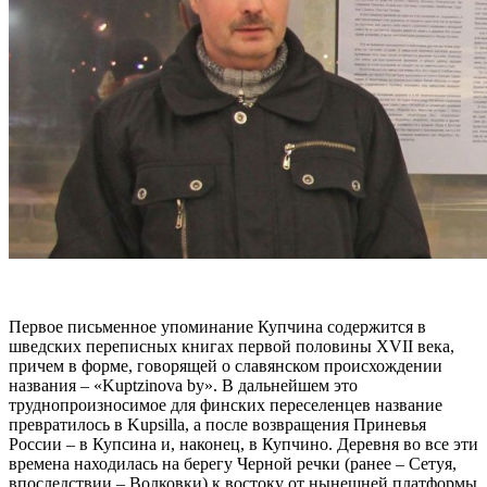
Первое письменное упоминание Купчина содержится в
шведских переписных книгах первой половины XVII века,
причем в форме, говорящей о славянском происхождении
названия – «Kuptzinova by». В дальнейшем это
труднопроизносимое для финских переселенцев название
превратилось в Kupsilla, а после возвращения Приневья
России – в Купсина и, наконец, в Купчино. Деревня во все эти
времена находилась на берегу Черной речки (ранее – Сетуя,
впоследствии – Волковки) к востоку от нынешней платформы