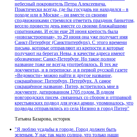
небесный покровитель Петра Алексеевича.
Практически всегда, где бы государь ни находился – в
походе или в Москве – он вместе со своими
сподвижниками стремился отметить праздник банкетом,
весело провести день вместе со своими ближайшими
соратниками. И если еще 28 июня крепость была
«новозастроенная», то 29 июня она уже получает имя
Санкт-Петербург (Санктпитербурх). С этого времени
письма, которые отправляют из крепости и которые
получают на берегах Невы, в качестве адреса имеют
обозначение: Санкт-Петербург. Но такое полное
название тоже не всегда употреблялось. В тех же
документах, и в переписке, и в первой русской газете
«Ведомости» можно найти и другое название,
сокращённое: Питербурх, Петербурх. А самое
сокращённое название, Питер, встретилось мне в
документе, датированном 1705 годом. В одном
новгородских писем, связанных со сбором и отправкой
крестьянских подвод для нужд армии, упоминалось, что
подводы отправлялись из села Низино в город Питер"
Татьяна Базарова, историк
"Я люблю усадьбы в городе. Город должен быть
зеленым. У нас так мало солнца, что только наши