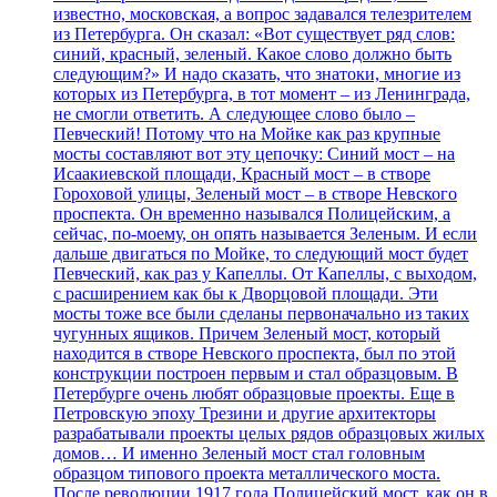
известно, московская, а вопрос задавался телезрителем
из Петербурга. Он сказал: «Вот существует ряд слов:
синий, красный, зеленый. Какое слово должно быть
следующим?» И надо сказать, что знатоки, многие из
которых из Петербурга, в тот момент – из Ленинграда,
не смогли ответить. А следующее слово было –
Певческий! Потому что на Мойке как раз крупные
мосты составляют вот эту цепочку: Синий мост – на
Исаакиевской площади, Красный мост – в створе
Гороховой улицы, Зеленый мост – в створе Невского
проспекта. Он временно назывался Полицейским, а
сейчас, по-моему, он опять называется Зеленым. И если
дальше двигаться по Мойке, то следующий мост будет
Певческий, как раз у Капеллы. От Капеллы, с выходом,
с расширением как бы к Дворцовой площади. Эти
мосты тоже все были сделаны первоначально из таких
чугунных ящиков. Причем Зеленый мост, который
находится в створе Невского проспекта, был по этой
конструкции построен первым и стал образцовым. В
Петербурге очень любят образцовые проекты. Еще в
Петровскую эпоху Трезини и другие архитекторы
разрабатывали проекты целых рядов образцовых жилых
домов… И именно Зеленый мост стал головным
образцом типового проекта металлического моста.
После революции 1917 года Полицейский мост, как он в