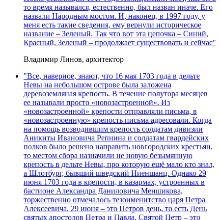
то время назывался, естественно, был назван иначе. Его
назвали Народным мостом. И, наконец, в 1997 году, у
меня есть такие сведения, ему вернули историческое
название – Зеленый. Так что вот эта цепочка – Синий,
Красный, Зеленый – продолжает существовать и сейчас"
Владимир Линов, архитектор
"Все, наверное, знают, что 16 мая 1703 года в дельте
Невы на небольшом острове была заложена
деревоземляная крепость. В течение полутора месяцев
ее называли просто «новозастроенной». Из
«новозастроенной» крепости отправляли письма, в
«новозастроенную» крепость письма адресовали. Когда
на помощь возводившим крепость солдатам дивизии
Аникиты Ивановича Репнина и солдатам гвардейских
полков было решено направить новгородских крестьян,
то местом сбора назначили не новую безымянную
крепость в дельте Невы, про которую ещё мало кто знал,
а Шлотбург, бывший шведский Ниеншанц. Однако 29
июня 1703 года в крепости, в казармах, устроенных в
бастионе Александра Даниловича Меншикова,
торжественно отмечалось тезоименитство царя Петра
Алексеевича. 29 июня – это Петров день, то есть День
святых апостолов Петра и Павла. Святой Петр – это