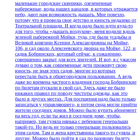
маленькие городские скверики, озелененные
набережные, воды наших каналов, в которых отражается
небо, дают нам возможность дышать. Мне повезло,
потому что я провела свое детство и юность недалеко от
Театральной площади. И когда надо было идти куда-то
для того, чтобы «дышать воздухом», меня водили вдоль
зеленой набережной Мойки, туда, где были усадьбы и
Великой княгини Ксении Александровны на Мойке,
106, и сад около Алексеевского дворца на Мойке, 122, и
садик Бобринских, который сейчас, к сожалению,
совершенно закрыт для всех зрителей. И вот, я с ужасом
думаю о том, как современные дети проживут свою
юность, не зная этих садов, многие из которых
перестали быть в общегородском пользовании. А ведь
даже во времена частного владения господа Бобринские
по билетам пускали в свой сад. Здесь даже не было
никаких правил по поводу чистоты одежды, как это
было в других местах. Для посещения надо было только
записаться у управляющего, и потом сюда могли прийти
жители соседних домов. Можно было купить абонемент
на весь год, если ты жил в соседнем доме, чтобы,
например, там гуляла нянька с ребенком генеральши
такой-то. Но ведь не только генеральши пользовались
этим садом. Там и жена крестьянина такого-то гуляла, и
другие. Можно было пойти в сад по разовому билету.