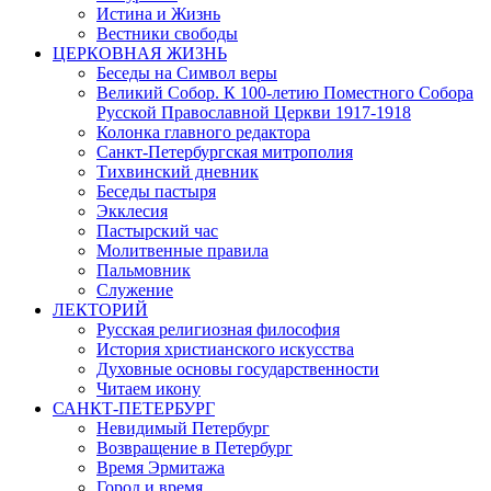
Истина и Жизнь
Вестники свободы
ЦЕРКОВНАЯ ЖИЗНЬ
Беседы на Символ веры
Великий Собор. К 100-летию Поместного Собора
Русской Православной Церкви 1917-1918
Колонка главного редактора
Санкт-Петербургская митрополия
Тихвинский дневник
Беседы пастыря
Экклесия
Пастырский час
Молитвенные правила
Пальмовник
Служение
ЛЕКТОРИЙ
Русская религиозная философия
История христианского искусства
Духовные основы государственности
Читаем икону
САНКТ-ПЕТЕРБУРГ
Невидимый Петербург
Возвращение в Петербург
Время Эрмитажа
Город и время