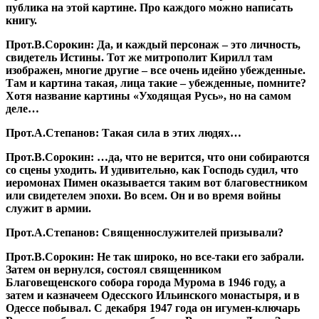
публика на этой картине. Про каждого можно написать
книгу.
Прот.В.Сорокин:
Да, и каждый персонаж – это личность,
свидетель Истины. Тот же митрополит Кирилл там
изображен, многие другие – все очень идейно убежденные.
Там и картина такая, лица такие – убежденные, помните?
Хотя название картины «Уходящая Русь», но на самом
деле…
Прот.А.Степанов:
Такая сила в этих людях…
Прот.В.Сорокин:
…да, что не верится, что они собираются
со сцены уходить. И удивительно, как Господь судил, что
иеромонах Пимен оказывается таким вот благовестником
или свидетелем эпохи. Во всем. Он и во время войны
служит в армии.
Прот.А.Степанов:
Священнослужителей призывали?
Прот.В.Сорокин:
Не так широко, но все-таки его забрали.
Затем он вернулся, состоял священником
Благовещенского собора города Мурома в 1946 году, а
затем и казначеем Одесского Ильинского монастыря, и в
Одессе побывал. С декабря 1947 года он игумен-ключарь