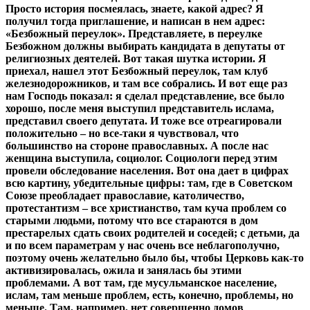
Просто история посмеялась, знаете, какой адрес? Я
получил тогда приглашение, и написан в нем адрес:
«Безбожный переулок». Представляете, в переулке
Безбожном должны выбирать кандидата в депутаты от
религиозных деятелей. Вот такая шутка истории. Я
приехал, нашел этот Безбожный переулок, там клуб
железнодорожников, и там все собрались. И вот еще раз
нам Господь показал: я сделал представление, все было
хорошо, после меня выступил представитель ислама,
представил своего депутата. И тоже все отреагировали
положительно – но все-таки я чувствовал, что
большинство на стороне православных. А после нас
женщина выступила, социолог. Социологи перед этим
провели обследование населения. Вот она дает в цифрах
всю картину, убедительные цифры: там, где в Советском
Союзе преобладает православие, католичество,
протестантизм – все христианство, там куча проблем со
старыми людьми, потому что все стараются в дом
престарелых сдать своих родителей и соседей; с детьми, да
и по всем параметрам у нас очень все неблагополучно,
поэтому очень желательно было бы, чтобы Церковь как-то
активизировалась, ожила и занялась бы этими
проблемами. А вот там, где мусульманское население,
ислам, там меньше проблем, есть, конечно, проблемы, но
меньше. Там, например, нет совершенно домов