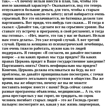
так». – «А почему нельзя внести в план, так, чтобы это
имело законный характер?» Оказывается, под это теперь
отпускаются большие деньги, для того, чтобы к старым
людям проявлять какую-то заботу; штаб набирается очень
серьезный. Все это оплачивается, но батюшка должен там
партизанить. Вот приди, что-нибудь там скажи… И тогда я
сказал: «Давайте так, сделаем все на серьезном уровне. Вы
ставьте эту встречу в программу, в свой регламент, и тогда
мы готовы». – «Нет, знаете, это так у нас не бывает. Нельзя
нам этого делать». Это уже второй случай. А вот третий
случай. Пришла женщина из психиатрической лечебницы,
там очень тяжело работать, нужно как-то людей
поддержать. Я говорю: «Я согласен, но давайте поставим
вопрос – а на каких правах мы туда придем? На каких
правах Церковь придет в Ваше государственное заведение?
Партизанить опять? Опять неофициально мы придем?
Конечно, Церковь должна откликаться на беду, на все
проблемы, но давайте принципиально посмотрим, с точки
зрения нашего легального присутствия в обществе. Вы же
врачи, вы же общество, почему же вы не можете
поставить вопрос вместе с нами? Ведь сейчас самые
разные программы объявлены, медицинские… А то, что
дома престарелых у нас горят, по тридцать, по сорок
человек погибает старых людей – это же Господь грозит
пальцем: посмотрите же, какая у вас жизнь лицемерная,