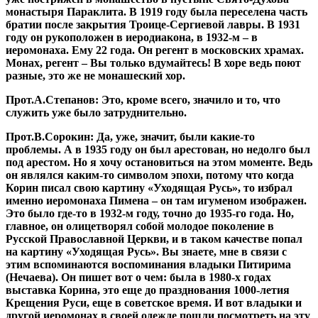
монастыря Параклита. В 1919 году была переселена часть
братии после закрытия Троице-Сергиевой лавры. В 1931
году он рукоположен в иеродиакона, в 1932-м – в
иеромонаха. Ему 22 года. Он регент в московских храмах.
Монах, регент – Вы только вдумайтесь! В хоре ведь поют
разные, это же не монашеский хор.
Прот.А.Степанов:
Это, кроме всего, значило и то, что
служить уже было затруднительно.
Прот.В.Сорокин:
Да, уже, значит, были какие-то
проблемы. А в 1935 году он был арестован, но недолго был
под арестом. Но я хочу остановиться на этом моменте. Ведь
он являлся каким-то символом эпохи, потому что когда
Корин писал свою картину «Уходящая Русь», то избрал
именно иеромонаха Пимена – он там игуменом изображен.
Это было где-то в 1932-м году, точно до 1935-го года. Но,
главное, он олицетворял собой молодое поколение в
Русской Православной Церкви, и в таком качестве попал
на картину «Уходящая Русь». Вы знаете, мне в связи с
этим вспоминаются воспоминания владыки Питирима
(Нечаева). Он пишет вот о чем: была в 1980-х годах
выставка Корина, это еще до празднования 1000-летия
Крещения Руси, еще в советское время. И вот владыки и
другой иеромонах в своей одежде пошли посмотреть на эту