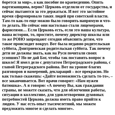
борется за мир», а как пособие по краеведению. Опять
партизанщина, верно? Церковь отделили от государства, и
сейчас пытаются за это держаться. И вот это застойное
время сформировало таких людей при советской власти.
Там-то как-то еще можно было говорить напрямую и что-
то делать. Но сейчас они настолько стали лицемерами,
фарисеями… Если Церковь есть, если это наша культура,
наша история, то, простите, почему директор школы или
то же РОНО запрещают сегодня объяснить детям, что
такое происходит вокруг. Вот была недавно родительская
суббота, Дмитриевская родительская суббота. Так почему
дети не должны знать, как на Руси почитали своих
усопших? Но не дай Бог, чтобы так поставить вопрос в
школе! Я имел дело с депутатом Петроградского района, с
главой Петроградского района. Вот на уровне благих
разговоров и намерений, деклараций – все прекрасно. Но
как только скажешь: «Дайте возможность сделать то-то», –
все заканчивается. Вот врачи говорят: «Нам нужен
батюшка». А я говорю: «А почему Вы, как гражданин
страны, не можете сказать, что для облегчения работы,
ситуации в коллективе, для удовлетворения духовных
потребностей Церковь должна иметь право прийти к
людям. У нас есть опыт тысячелетний, мы можем
предложить многое и сделать многое».