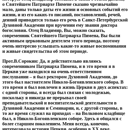
о Святейшем Патриархе Пимене сказано чрезвычайно
мало, даны только даты его жизни и основных событий его
жизни, и из его каких-то писаний, постановлений, речей,
деяний приводится только его речь в Санкт-Петербургской
Духовной Академии при вручении ему звания доктора
богословия. Отец Владимир, Вы, можно сказать,
современник Святейшего Патриарха Пимена, Вы были
активным церковным деятелем этого периода, поэтому
очень интересно услышать какие-то живые воспоминания
и живые свидетельства об этом периоде.
Прот.В.Сорокин:
Да, я действительно являюсь
современником Патриарха Пимена, и в это время я в
Церкви уже находился на очень ответственном
послушании – я был ректором Духовной Академии, до
этого был настоятелем Николо-Богоявленского собора. В
это время я был вовлечен в жизнь Церкви в двух аспектах:
с одной стороны, я всегда был связан с молодежью,
поскольку я никогда не прерывал своей
преподавательской и воспитательской деятельности в
Духовной Академии и Семинарии, и, с другой стороны, в
то же время служил на приходах – на Волковом кладбище
был, в Николо-Богоявленском соборе. Здесь я общался с
более старшим поколением. Меня всегда, конечно,
интересовала история Церкви, особенно в ХХ веке.