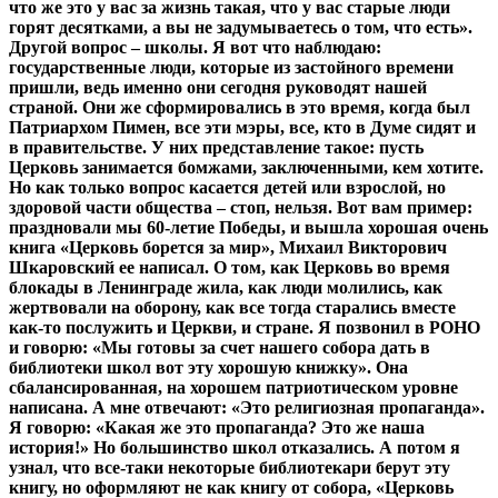
что же это у вас за жизнь такая, что у вас старые люди
горят десятками, а вы не задумываетесь о том, что есть».
Другой вопрос – школы. Я вот что наблюдаю:
государственные люди, которые из застойного времени
пришли, ведь именно они сегодня руководят нашей
страной. Они же сформировались в это время, когда был
Патриархом Пимен, все эти мэры, все, кто в Думе сидят и
в правительстве. У них представление такое: пусть
Церковь занимается бомжами, заключенными, кем хотите.
Но как только вопрос касается детей или взрослой, но
здоровой части общества – стоп, нельзя. Вот вам пример:
праздновали мы 60-летие Победы, и вышла хорошая очень
книга «Церковь борется за мир», Михаил Викторович
Шкаровский ее написал. О том, как Церковь во время
блокады в Ленинграде жила, как люди молились, как
жертвовали на оборону, как все тогда старались вместе
как-то послужить и Церкви, и стране. Я позвонил в РОНО
и говорю: «Мы готовы за счет нашего собора дать в
библиотеки школ вот эту хорошую книжку». Она
сбалансированная, на хорошем патриотическом уровне
написана. А мне отвечают: «Это религиозная пропаганда».
Я говорю: «Какая же это пропаганда? Это же наша
история!» Но большинство школ отказались. А потом я
узнал, что все-таки некоторые библиотекари берут эту
книгу, но оформляют не как книгу от собора, «Церковь