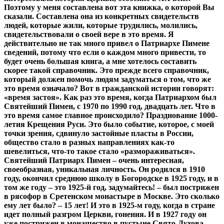
Поэтому у меня составлена вот эта книжка, о которой Вы
сказали. Составлена она из конкретных свидетельств
людей, которые жили, которые трудились, молились,
свидетельствовали о своей вере в это время. Я
действительно не так много привел о Патриархе Пимене
сведений, потому что если о каждом много привести, то
будет очень большая книга, а мне хотелось составить
скорее такой справочник. Это прежде всего справочник,
который должен помочь людям задуматься о том, что же
это время означало? Вот в гражданской истории говорят:
«время застоя». Как раз это время, когда Патриархом был
Святейший Пимен, с 1970 по 1990 год, двадцать лет. Что в
это время самое главное происходило? Празднование 1000-
летия Крещения Руси. Это было событие, которое, с моей
точки зрения, сдвинуло застойные пласты в России,
общество стало в разных направлениях как-то
шевелиться, что-то такое стало «размораживаться».
Святейший Патриарх Пимен – очень интересная,
своеобразная, уникальная личность. Он родился в 1910
году, окончил среднюю школу в Богородске в 1925 году, и в
том же году – это 1925-й год, задумайтесь! – был пострижен
в рясофор в Сретенском монастыре в Москве. Это сколько
ему лет было? – 15 лет! И это в 1925-м году, когда в стране
идет полный разгром Церкви, гонения. И в 1927 году он
уже пострижен в монашество в пустыне Свято-Духова