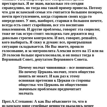
престарелых. Я не знаю, насколько это сегодня
справедливо, но тогда она такой пример привела. Потому
что для исламской семьи это считается большим позором,
почти преступлением, когда стариков своих куда-то
опеределяют. У них, наоборот, старики в большом почете,
всегда есть совет старейшин, все это воспитано
поколениями. И другие проблемы, говорит эта социолог,
тоже не так остро стоят: молодежь там держится под
довольно строгим контролем. И вот, говорит, решайте,
кого выбирать. Я сижу и думаю: все, проигрышная
ситуация складывается. Но Вы знаете, прошло
голосование, и за митрополита Алексия всего на 15 или на
20 голосов больше проголосовали, и он попал тогда в
Верховный Совет, депутатом Верховного Совета.
Почему молчат чиновники – все понимают.
Но почему Церковь молчит, этого общество
понять не может. И как раз к этому
основная претензия к Церкви со стороны
общества: что Церковь по общественно
значимым проблемам предпочитает
молчать
Прот.А.Степанов:
А как Вы объясняете то, что в
исламском мире семейные ценности оказались менее