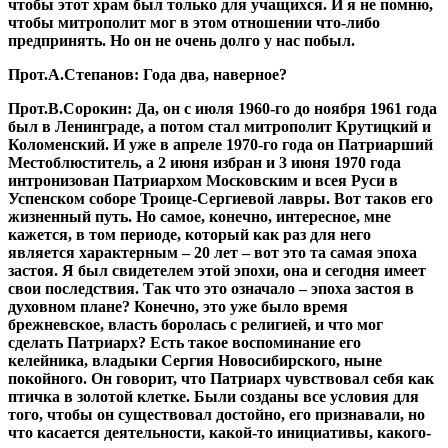
чтобы этот храм был только для учащихся. И я не помню,
чтобы митрополит мог в этом отношении что-либо
предпринять. Но он не очень долго у нас побыл.
Прот.А.Степанов:
Года два, наверное?
Прот.В.Сорокин:
Да, он с июля 1960-го до ноября 1961 года
был в Ленинграде, а потом стал митрополит Крутицкий и
Коломенский. И уже в апреле 1970-го года он Патриарший
Местоблюститель, а 2 июня избран и 3 июня 1970 года
интронизован Патриархом Московским и всея Руси в
Успенском соборе Троице-Сергиевой лавры. Вот таков его
жизненный путь. Но самое, конечно, интересное, мне
кажется, в том периоде, который как раз для него
является характерным – 20 лет – вот это та самая эпоха
застоя. Я был свидетелем этой эпохи, она и сегодня имеет
свои последствия. Так что это означало – эпоха застоя в
духовном плане? Конечно, это уже было время
брежневское, власть боролась с религией, и что мог
сделать Патриарх? Есть такое воспоминание его
келейника, владыки Сергия Новосибирского, ныне
покойного. Он говорит, что Патриарх чувствовал себя как
птичка в золотой клетке. Были созданы все условия для
того, чтобы он существовал достойно, его признавали, но
что касается деятельности, какой-то инициативы, какого-