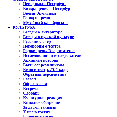
Невидимый Петербург
Возвращение в Петербург
Время Эрмитажа
Город и время
Музейный калейдоскоп
КУЛЬТУРА
Беседы о литературе
Беседы о русской культуре
Русский Север
Поговорим о театре
Родная речь. Второе чтение
Исследования и исследователи
Архивная история
Быть современником
Кино и театр. 25-й кадр
Обратная перспектива
Глагол
Образ жизни
Встреча
Словарь
Культурная реакция
Книжное обозрение
За двумя зайцами
У нас в гостях
Радиоэкскурсии