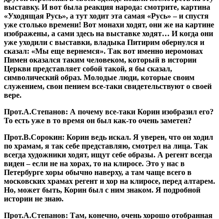
выставку. И вот была реакция народа: смотрите, картина
«Уходящая Русь», а тут ходит эта самая «Русь» – и спустя
уже столько времени! Вот монахи ходят, они же на картине
изображены, а сами здесь на выставке ходят… И когда они
уже уходили с выставки, владыка Питирим обернулся и
сказал: «Мы еще вернемся». Так вот именно иеромонах
Пимен оказался таким человеком, который в истории
Церкви представляет собой такой, я бы сказал,
символический образ. Молодые люди, которые своим
служением, свои пением все-таки свидетельствуют о своей
вере.
Прот.А.Степанов:
А почему все-таки Корин изобразил его?
То есть уже в то время он был как-то очень заметен?
Прот.В.Сорокин:
Корин ведь искал. Я уверен, что он ходил
по храмам, я так себе представляю, смотрел на лица. Так
всегда художники ходят, ищут себе образы. А регент всегда
виден – если не на хорах, то на клиросе. Это у нас в
Петербурге хоры обычно наверху, а там чаще всего в
московских храмах регент и хор на клиросе, перед алтарем.
Но, может быть, Корин был с ним знаком. Я подробной
истории не знаю.
Прот.А.Степанов:
Там, конечно, очень хорошо отобранная