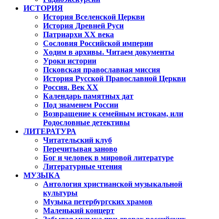
ИСТОРИЯ
История Вселенской Церкви
История Древней Руси
Патриархи XX века
Сословия Российской империи
Ходим в архивы. Читаем документы
Уроки истории
Псковская православная миссия
История Русской Православной Церкви
Россия. Век ХХ
Календарь памятных дат
Под знаменем России
Возвращение к семейным истокам, или
Родословные детективы
ЛИТЕРАТУРА
Читательский клуб
Перечитывая заново
Бог и человек в мировой литературе
Литературные чтения
МУЗЫКА
Антология христианской музыкальной
культуры
Музыка петербургских храмов
Маленький концерт