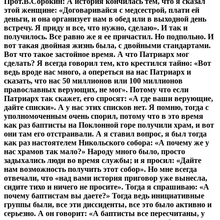
Прот.В.Сорокин:
А история кончилась тем, что я сказал
этой женщине: «Договаривайся с медсестрой, плати ей
деньги, и она организует нам в обед или в выходной день
встречу. Я приду и все, что нужно, сделаю». И так и
получилось. Все равно же я ее причастил. Но подпольно. И
вот такая двойная жизнь была, с двойными стандартами.
Вот что такое застойное время. А что Патриарх мог
сделать? Я всегда говорил тем, кто крестился тайно: «Вот
ведь вроде нас много, а опереться на нас Патриарх и
сказать, что нас 50 миллионов или 100 миллионов
православных верующих, не мог». Потому что если
Патриарх так скажет, его спросят: «А где ваши верующие,
дайте списки». А у нас этих списков нет. Я помню, тогда с
уполномоченным очень спорил, потому что в это время
как раз баптисты на Поклонной горе получили храм, и вот
они там его отстраивали. А я ставил вопрос, я был тогда
как раз настоятелем Никольского собора: «А почему же у
нас храмов так мало?» Народу много было, просто
задыхались люди во время службы; и я просил: «Дайте
нам возможность получить этот собор». Но мне всегда
отвечали, что «над вами история приговор уже вынесла,
сидите тихо и ничего не просите». Тогда я спрашиваю: «А
почему баптистам вы даете?» Тогда ведь инициативные
группы были, все эти диссиденты, все это было активно и
серьезно. А он говорит: «А баптисты все пересчитаны, у