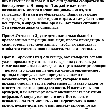
них пять тысяч человек, и все они должны собираться на
богослужения». Я говорю: «Так дайте нам тоже
возможность завести членов общины». – «Нет, это
запрещено. Да вам и не обязательно. Ваши верующие
могут приходить в любое время в храм, а там у баптистов
все строго, в определенное время». Вот такая ситуация.
Эти вопросы даже не ставились.
Прот.А.Степанов:
Другое дело, насколько были бы
православные верующие или люди, просто приходящие в
храм, готовы дать свои данные, чтобы их записали и
чтобы эти сведения пошли власти, стали известны…
Прот.В.Сорокин:
Отец Александр, вот семьдесят лет мне
уже, я прожил эту жизнь, и я теперь вижу: это как раз
самое важное – знали, что делали, еще в начале революции
– потому что когда вы являетесь членом определенного
прихода с определенными представлениями о
возможностях, о тех требованиях, которые к вам
предъявляются, у вас вырабатывается чувство какой-то
ответственности и принадлежности. И настоятель, или
архиерей, или Патриарх может апеллировать вот этими
цифрами. А когда у вас ничего нет? Вот власть и
использовала этот момент. А вот перенесемся в наше
время, пожалуйста, вот я вам приведу пример, то же