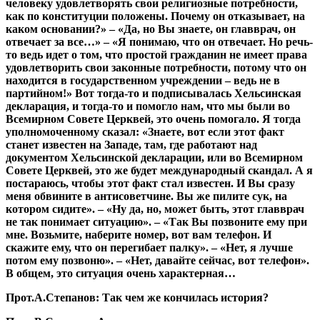
человеку удовлетворять свои религиозные потребности,
как по конституции положены. Почему он отказывает, на
каком основании?» – «Да, но Вы знаете, он главврач, он
отвечает за все…» – «Я понимаю, что он отвечает. Но речь-
то ведь идет о том, что простой гражданин не имеет права
удовлетворить свои законные потребности, потому что он
находится в государственном учреждении – ведь не в
партийном!» Вот тогда-то и подписывалась Хельсинская
декларация, и тогда-то и помогло нам, что мы были во
Всемирном Совете Церквей, это очень помогало. Я тогда
уполномоченному сказал: «Знаете, вот если этот факт
станет известен на Западе, там, где работают над
документом Хельсинской декларации, или во Всемирном
Совете Церквей, это же будет международный скандал. А я
постараюсь, чтобы этот факт стал известен. И Вы сразу
меня обвините в антисоветчине. Вы же пилите сук, на
котором сидите». – «Ну да, но, может быть, этот главврач
не так понимает ситуацию». – «Так Вы позвоните ему при
мне. Возьмите, наберите номер, вот вам телефон. И
скажите ему, что он перегибает палку». – «Нет, я лучше
потом ему позвоню». – «Нет, давайте сейчас, вот телефон».
В общем, это ситуация очень характерная…
Прот.А.Степанов:
Так чем же кончилась история?