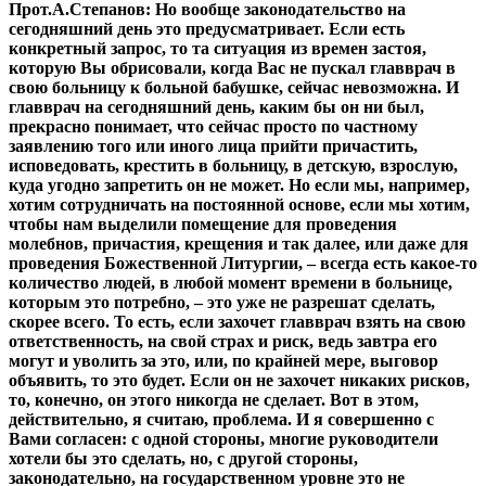
Прот.А.Степанов:
Но вообще законодательство на
сегодняшний день это предусматривает. Если есть
конкретный запрос, то та ситуация из времен застоя,
которую Вы обрисовали, когда Вас не пускал главврач в
свою больницу к больной бабушке, сейчас невозможна. И
главврач на сегодняшний день, каким бы он ни был,
прекрасно понимает, что сейчас просто по частному
заявлению того или иного лица прийти причастить,
исповедовать, крестить в больницу, в детскую, взрослую,
куда угодно запретить он не может. Но если мы, например,
хотим сотрудничать на постоянной основе, если мы хотим,
чтобы нам выделили помещение для проведения
молебнов, причастия, крещения и так далее, или даже для
проведения Божественной Литургии, – всегда есть какое-то
количество людей, в любой момент времени в больнице,
которым это потребно, – это уже не разрешат сделать,
скорее всего. То есть, если захочет главврач взять на свою
ответственность, на свой страх и риск, ведь завтра его
могут и уволить за это, или, по крайней мере, выговор
объявить, то это будет. Если он не захочет никаких рисков,
то, конечно, он этого никогда не сделает. Вот в этом,
действительно, я считаю, проблема. И я совершенно с
Вами согласен: с одной стороны, многие руководители
хотели бы это сделать, но, с другой стороны,
законодательно, на государственном уровне это не