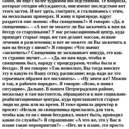
самое, но еще с более худшими последствиями. Те вопросы,
которые сегодня обсуждаются, они имеют последствия вот
этого застоя. И вот здесь, смотрите, я сталкиваюсь с этим,
на нескольких примерах. Я живу в пригороде, вдруг
раздается мне звонок: «Вы священник?» Я говорю: «Да, я
священник». – «А вот не можете ли Вы заскочить к нам на
беседу со старушками? У нас релаксационный центр, куда
приходят старые люди, им там делают массаж, всякие
лечения и развлечения; и вот не можете ли Вы заскочить к
нам на беседу с ними?» Я говорю: «Что значит
«заскочить»? Священник не заскакивает никуда, это как-
то странно звучит…» – «Да, но нам надо, чтобы и
священник был, наряду с процедурами, чтобы была и
беседа». Я им говорю: «Так позвольте, Вы тогда внесите
эту в какую-то Вашу сетку, расписание; ведь надо же это
серьезным образом все поставить». – «Ну зачем же? Можно
и так, в рабочем порядке». Я говорю: «Ясно, я понял
ситуацию». Дальше. В нашем Петроградском районе,
поскольку я там настоятель, обращаются к нам социально-
реабилитационные центры, куда приглашаются старые
люди на день или на время. И тоже пришла директор и
просит: «Нельзя ли священника пригласить для того,
чтобы как-то он с ними беседовал, может быть, проводил
какие-то службы?» Я спрашиваю: «А что же, это у Вас в
плане такие мероприятия?» – «Нет, не в плане, это просто