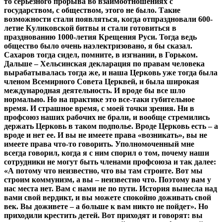
то серьезного прорыва во взаимоотношениях с
государством, с обществом, этого не было. Такие
возможности стали появляться, когда отпраздновали 600-
летие Куликовской битвы и стали готовиться в
празднованию 1000-летия Крещения Руси. Тогда ведь
общество было очень наэлектризовано, я бы сказал.
Сахаров тогда сидел, помните, в изгнании, в Горьком.
Дальше – Хельсинская декларация по правам человека
вырабатывалась тогда же, и наша Церковь уже тогда была
членом Всемирного Совета Церквей, и была широкая
международная деятельность. И вроде бы все шло
нормально. Но на практике это все-таки губительное
время. И страшное время, с моей точки зрения. Ни в
профсоюз наших рабочих не брали, и вообще стремились
держать Церковь в таком подполье. Вроде Церковь есть – а
вроде и нет ее. И вы не имеете права «возникать», вы не
имеете права что-то говорить. Уполномоченный мне
всегда говорил, когда я с ним спорил о том, почему наши
сотрудники не могут быть членами профсоюза и так далее:
«А потому что неизвестно, что вы там строите. Вот мы
строим коммунизм, а вы – неизвестно что. Поэтому вам у
нас места нет. Вам с нами не по пути. История вынесла над
вами свой вердикт, и вы можете спокойно доживать свой
век. Вы доживете – а больше к вам никто не пойдет». Но
приходили крестить детей. Вот приходят и говорят: вы