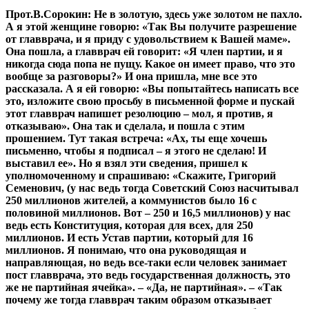
Прот.В.Сорокин:
Не в золотую, здесь уже золотом не пахло.
А я этой женщине говорю: «Так Вы получите разрешение
от главврача, и я приду с удовольствием к Вашей маме».
Она пошла, а главврач ей говорит: «Я член партии, и я
никогда сюда попа не пущу. Какое он имеет право, что это
вообще за разговоры?» И она пришла, мне все это
рассказала. А я ей говорю: «Вы попытайтесь написать все
это, изложите свою просьбу в письменной форме и пускай
этот главврач напишет резолюцию – мол, я против, я
отказываю». Она так и сделала, и пошла с этим
прошением. Тут такая встреча: «Ах, ты еще хочешь
письменно, чтобы я подписал – я этого не сделаю! И
выставил ее». Но я взял эти сведения, пришел к
уполномоченному и спрашиваю: «Скажите, Григорий
Семенович, (у нас ведь тогда Советский Союз насчитывал
250 миллионов жителей, а коммунистов было 16 с
половиной миллионов. Вот – 250 и 16,5 миллионов) у нас
ведь есть Конституция, которая для всех, для 250
миллионов. И есть Устав партии, который для 16
миллионов. Я понимаю, что она руководящая и
направляющая, но ведь все-таки если человек занимает
пост главврача, это ведь государственная должность, это
же не партийная ячейка». – «Да, не партийная». – «Так
почему же тогда главврач таким образом отказывает