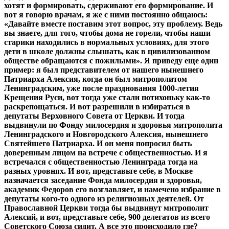
хотят и формировать, сдерживают его формирование. И
вот я говорю врачам, я же с ними постоянно общаюсь:
«Давайте вместе поставим этот вопрос, эту проблему. Ведь
вы знаете, для того, чтобы дома не горели, чтобы наши
старики находились в нормальных условиях, для этого
дети в школе должны слышать, как в цивилизованном
обществе обращаются с пожилыми». Я приведу еще один
пример: я был представителем от нашего нынешнего
Патриарха Алексия, когда он был митрополитом
Ленинградским, уже после празднования 1000-летия
Крещения Руси, вот тогда уже стали потихоньку как-то
раскрепощаться. И вот разрешили в избираться в
депутаты Верховного Совета от Церкви. И тогда
выдвинули по Фонду милосердия и здоровья митрополита
Ленинградского и Новгородского Алексия, нынешнего
Святейшего Патриарха. И он меня попросил быть
доверенным лицом на встрече с общественностью. И я
встречался с общественностью Ленинграда тогда на
разных уровнях. И вот, представьте себе, в Москве
назначается заседание Фонда милосердия и здоровья,
академик Федоров его возглавляет, и намечено избрание в
депутаты кого-то одного из религиозных деятелей. От
Православной Церкви тогда бы выдвинут митрополит
Алексий, и вот, представьте себе, 900 делегатов из всего
Советского Союза сидит. А все это происходило где?