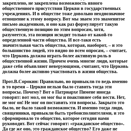
закреплено, не закреплена возможность явного
общественного присутствия Церкви в государственных
учреждениях. И в обществе тоже довольно неоднозначное
отношение к этому вопросу. Вот мы знаем это знаменитое
письмо академиков, и оно как раз формулирует такую
общественную позицию по этим вопросам, хотя,
разумеется, эта позиция исходит только от какой-то
определенной части общества. И все-таки есть
значительная часть общества, которая, наоборот, – и это
большинство людей, это видно по всем опросам, – считает,
что Церковь должна играть более активную роль в
общественной жизни. Причем очень многие люди, которые
даже себя объявляют неверующими, считают, что Церковь
должна более активно участвовать в жизни общества.
Прот.В.Сорокин:
Правильно, но привыкли-то ведь именно
в то время – Церкви нельзя было ставить тогда эти
вопросы. Почему? Вот о Патриархе Пимене иногда
говорят: вот мол, он мог бы и поактивнее себя вести. Нет,
не мог он! Не мог он поставить эти вопросы. Закрыто это
было, не было такой возможности. И именно тогда люди,
священники, привыкли быть требоисполнителями, и это
сформировало то общество, которое сегодня нами
руководит. Вот сейчас говорят: «гражданское общество».
Да где же оно, это гражданское общество? Его даже не