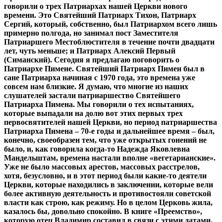
говорили о трех Патриархах нашей Церкви нового
времени. Это Святейший Патриарх Тихон, Патриарх
Сергий, который, собственно, был Патриархом всего лишь
примерно полгода, но занимал пост Заместителя
Патриаршего Местоблюстителя в течение почти двадцати
лет, чуть меньше; и Патриарх Алексий Первый
(Симанский). Сегодня я предлагаю поговорить о
Патриархе Пимене. Святейший Патриарх Пимен был в
сане Патриарха начиная с 1970 года, это времена уже
совсем нам близкие. Я думаю, что многие из наших
слушателей застали патриаршество Святейшего
Патриарха Пимена. Мы говорили о тех испытаниях,
которые выпадали на долю вот этих первых трех
первосвятителей нашей Церкви, но период патриаршества
Патриарха Пимена – 70-е годы и дальнейшее время – был,
конечно, своеобразен тем, что уже открытых гонений не
было, и, как говорила когда-то Надежда Яковлевна
Мандельштам, времена настали вполне «вегетарианские».
Уже не было массовых арестов, массовых расстрелов,
хотя, безусловно, и в этот период были какие-то деятели
Церкви, которые находились в заключении, которые вели
более активную деятельность и противостояли советской
власти как строю, как режиму. Но в целом Церковь жила,
казалось бы, довольно спокойно. В книге «Преемство»,
которую отец Владимир составил в связи с этими датами,