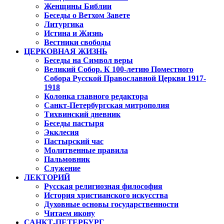
Женщины Библии
Беседы о Ветхом Завете
Литургика
Истина и Жизнь
Вестники свободы
ЦЕРКОВНАЯ ЖИЗНЬ
Беседы на Символ веры
Великий Собор. К 100-летию Поместного
Собора Русской Православной Церкви 1917-
1918
Колонка главного редактора
Санкт-Петербургская митрополия
Тихвинский дневник
Беседы пастыря
Экклесия
Пастырский час
Молитвенные правила
Пальмовник
Служение
ЛЕКТОРИЙ
Русская религиозная философия
История христианского искусства
Духовные основы государственности
Читаем икону
САНКТ-ПЕТЕРБУРГ