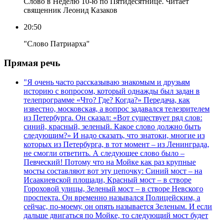
Слово в Неделю 10-ю по Пятидесятнице. Читает
священник Леонид Казаков
20:50
"Слово Патриарха"
Прямая речь
"Я очень часто рассказываю знакомым и друзьям
историю с вопросом, который однажды был задан в
телепрограмме «Что? Где? Когда?» Передача, как
известно, московская, а вопрос задавался телезрителем
из Петербурга. Он сказал: «Вот существует ряд слов:
синий, красный, зеленый. Какое слово должно быть
следующим?» И надо сказать, что знатоки, многие из
которых из Петербурга, в тот момент – из Ленинграда,
не смогли ответить. А следующее слово было –
Певческий! Потому что на Мойке как раз крупные
мосты составляют вот эту цепочку: Синий мост – на
Исаакиевской площади, Красный мост – в створе
Гороховой улицы, Зеленый мост – в створе Невского
проспекта. Он временно назывался Полицейским, а
сейчас, по-моему, он опять называется Зеленым. И если
дальше двигаться по Мойке, то следующий мост будет