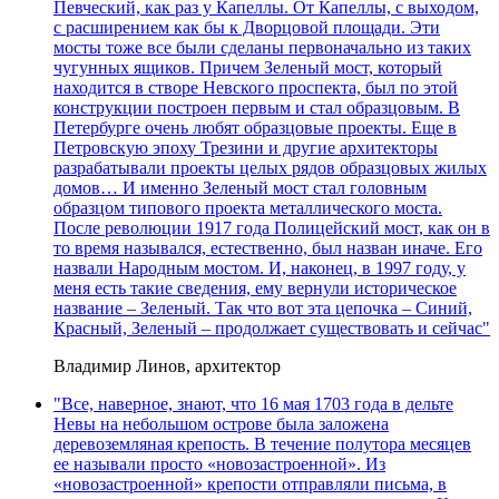
Певческий, как раз у Капеллы. От Капеллы, с выходом,
с расширением как бы к Дворцовой площади. Эти
мосты тоже все были сделаны первоначально из таких
чугунных ящиков. Причем Зеленый мост, который
находится в створе Невского проспекта, был по этой
конструкции построен первым и стал образцовым. В
Петербурге очень любят образцовые проекты. Еще в
Петровскую эпоху Трезини и другие архитекторы
разрабатывали проекты целых рядов образцовых жилых
домов… И именно Зеленый мост стал головным
образцом типового проекта металлического моста.
После революции 1917 года Полицейский мост, как он в
то время назывался, естественно, был назван иначе. Его
назвали Народным мостом. И, наконец, в 1997 году, у
меня есть такие сведения, ему вернули историческое
название – Зеленый. Так что вот эта цепочка – Синий,
Красный, Зеленый – продолжает существовать и сейчас"
Владимир Линов, архитектор
"Все, наверное, знают, что 16 мая 1703 года в дельте
Невы на небольшом острове была заложена
деревоземляная крепость. В течение полутора месяцев
ее называли просто «новозастроенной». Из
«новозастроенной» крепости отправляли письма, в