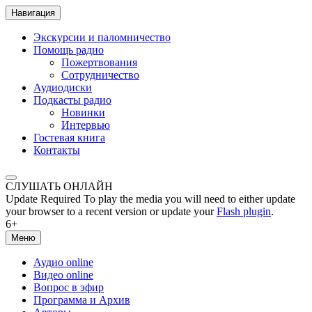
Навигация
Экскурсии и паломничество
Помощь радио
Пожертвования
Сотрудничество
Аудиодиски
Подкасты радио
Новинки
Интервью
Гостевая книга
Контакты
СЛУШАТЬ ОНЛАЙН
Update Required
To play the media you will need to either update
your browser to a recent version or update your
Flash plugin
.
6+
Меню
Аудио online
Видео online
Вопрос в эфир
Программа и Архив