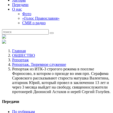
Авторы
Передачи
О нас
Фото
«Голос Православия»
СМИ о радио
Главная
ОБЩЕСТВО
Репортаж
Репортаж. Тюремное служение
Репортаж из ИТК-3 строгого режима в поселке
Форносово, в котором о приходе во имя прп. Серафима
Саровского рассказывают староста матушка Валентина,
алтарник Юрий, который провел в заключении 13 лет и
через 3 месяца выйдет на свободу, священнослужители
протоиерей Дионисий Астахов и иерей Сергий Голубев.
Передачи
По рубрикам