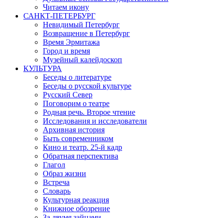
Читаем икону
САНКТ-ПЕТЕРБУРГ
Невидимый Петербург
Возвращение в Петербург
Время Эрмитажа
Город и время
Музейный калейдоскоп
КУЛЬТУРА
Беседы о литературе
Беседы о русской культуре
Русский Север
Поговорим о театре
Родная речь. Второе чтение
Исследования и исследователи
Архивная история
Быть современником
Кино и театр. 25-й кадр
Обратная перспектива
Глагол
Образ жизни
Встреча
Словарь
Культурная реакция
Книжное обозрение
За двумя зайцами