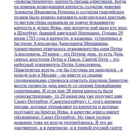
«новозастроенную» крепость письма адресовали. Когда
на помощь возводившим крепость солдатам дивизии
Аникиты Ивановича Репнина и солдатам гвардейских
полков было решено направить новгородских крестьян,
то местом сбора назначили не новую безымянную
крепость в дельте Невы, про которую ещё мало кто знал,
а Шлотбург, бывший шведский Ниеншанц. Однако 29
июня 1703 года в крепости, в казармах, устроенных в
бастионе Александра Даниловича Меншикова,
торжественно отмечалось тезоименитство царя Петра
Алексеевича. 29 июня – это Петров день, то есть День
святых апостолов Петра и Павла. Святой Петр – это
небесный покровитель Петра Алексеевича.
Практически всегда, где бы государь ни находился – в
походе или в Москве – он вместе со своими
сподвижниками стремился отметить праздник банкетом,
весело провести день вместе со своими ближайшими
соратниками. И если еще 28 июня крепость была
«новозастроенная», то 29 июня она уже получает имя
Санкт-Петербург (Санктпитербурх). С этого времени
письма, которые отправляют из крепости и которые
получают на берегах Невы, в качестве адреса имеют
обозначение: Санкт-Петербург. Но такое полное
название тоже не всегда употреблялось. В тех же
документах, и в переписке, и в первой русской газете