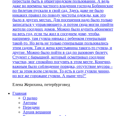
перестали быть в общегородском пользовании. А ведь
даже во времена частного владения господа Бобринские
по билетам пускали в свой сад. Здесь даже не было
никаких правил по поводу чистоты одежды, как это
было в других местах. Для посещения надо было только
записаться у управляющего, и потом сюда могли прийти
жители соседних домов. Можно было купить абонемент
на весь год, если ты жил в соседнем доме, чтобы,
например, там гуляла нянька с ребенком генеральши
такой-то. Но ведь не только генеральши пользовались
этим садом. Там и жена крестьянина такого-то гуляла, и
другие. Можно было пойти в сад по разовому билету.
Студент с барышней, который осматривал соседние
участки, мог спокойно погулять в этом месте. Конечно,
важным было соблюдение порядка, отсутствие мусора –
вот за этим всем следили. То есть в саду гуляли чинно,
но все же горожане гуляли. А ныне что?"
Елена Жерихина, петербурговед
Главная
О радио
Авторы
Передачи
Архив вещания