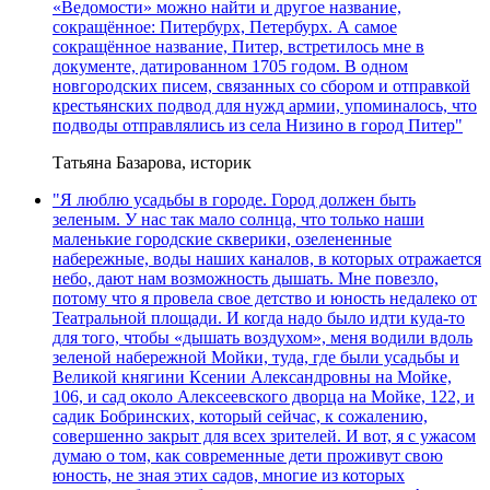
«Ведомости» можно найти и другое название,
сокращённое: Питербурх, Петербурх. А самое
сокращённое название, Питер, встретилось мне в
документе, датированном 1705 годом. В одном
новгородских писем, связанных со сбором и отправкой
крестьянских подвод для нужд армии, упоминалось, что
подводы отправлялись из села Низино в город Питер"
Татьяна Базарова, историк
"Я люблю усадьбы в городе. Город должен быть
зеленым. У нас так мало солнца, что только наши
маленькие городские скверики, озелененные
набережные, воды наших каналов, в которых отражается
небо, дают нам возможность дышать. Мне повезло,
потому что я провела свое детство и юность недалеко от
Театральной площади. И когда надо было идти куда-то
для того, чтобы «дышать воздухом», меня водили вдоль
зеленой набережной Мойки, туда, где были усадьбы и
Великой княгини Ксении Александровны на Мойке,
106, и сад около Алексеевского дворца на Мойке, 122, и
садик Бобринских, который сейчас, к сожалению,
совершенно закрыт для всех зрителей. И вот, я с ужасом
думаю о том, как современные дети проживут свою
юность, не зная этих садов, многие из которых