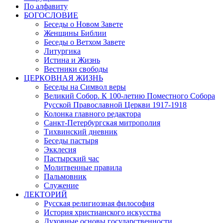
По алфавиту
БОГОСЛОВИЕ
Беседы о Новом Завете
Женщины Библии
Беседы о Ветхом Завете
Литургика
Истина и Жизнь
Вестники свободы
ЦЕРКОВНАЯ ЖИЗНЬ
Беседы на Символ веры
Великий Собор. К 100-летию Поместного Собора
Русской Православной Церкви 1917-1918
Колонка главного редактора
Санкт-Петербургская митрополия
Тихвинский дневник
Беседы пастыря
Экклесия
Пастырский час
Молитвенные правила
Пальмовник
Служение
ЛЕКТОРИЙ
Русская религиозная философия
История христианского искусства
Духовные основы государственности