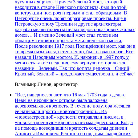
чугунных ящиков. Причем Зеленый мост, который
находится в створе Невского проспекта, был по этой
конструкции построен первым и стал образцовым. В
Петербурге очень любят образцовые проекты. Еще в
Петровскую эпоху Трезини и другие архитекторы
разрабатывали проекты целых рядов образцовых жилых
домов… И именно Зеленый мост стал головным
образцом типового проекта металлического моста.
После революции 1917 года Полицейский мост, как он в
то время назывался, естественно, был назван иначе. Его
назвали Народным мостом. И, наконец, в 1997 году, у
меня есть такие сведения, ему вернули историческое
название – Зеленый. Так что вот эта цепочка – Синий,
Красный, Зеленый – продолжает существовать и сейчас"
Владимир Линов, архитектор
"Все, наверное, знают, что 16 мая 1703 года в дельте
Невы на небольшом острове была заложена
деревоземляная крепость. В течение полутора месяцев
ее называли просто «новозастроенной». Из
«новозастроенной» крепости отправляли письма, в
«новозастроенную» крепость письма адресовали. Когда
на помощь возводившим крепость солдатам дивизии
Аникиты Ивановича Репнина и солдатам гвардейских