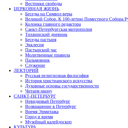
Вестники свободы
ЦЕРКОВНАЯ ЖИЗНЬ
Беседы на Символ веры
Великий Собор. К 100-летию Поместного Собора Р
Колонка главного редактора
Санкт-Петербургская митрополия
Тихвинский дневник
Беседы пастыря
Экклесия
Пастырский час
Молитвенные правила
Пальмовник
Служение
ЛЕКТОРИЙ
Русская религиозная философия
История христианского искусства
Духовные основы государственности
Читаем икону
САНКТ-ПЕТЕРБУРГ
Невидимый Петербург
Возвращение в Петербург
Время Эрмитажа
Город и время
Музейный калейдоскоп
КУЛЬТУРА