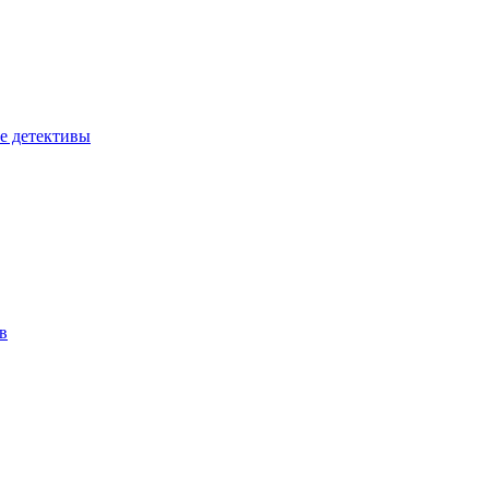
е детективы
в