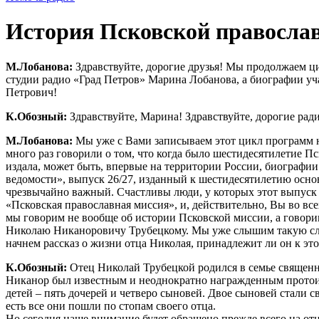
История Псковской православ
М.Лобанова:
Здравствуйте, дорогие друзья! Мы продолжаем ц
студии радио «Град Петров» Марина Лобанова, а биографии уч
Петрович!
К.Обозный:
Здравствуйте, Марина! Здравствуйте, дорогие рад
М.Лобанова:
Мы уже с Вами записываем этот цикл программ не
много раз говорили о том, что когда было шестидесятилетие П
издала, может быть, впервые на территории России, биографи
ведомости», выпуск 26/27, изданный к шестидесятилетию осно
чрезвычайно важный. Счастливы люди, у которых этот выпуск 
«Псковская православная миссия», и, действительно, Вы во все
мы говорим не вообще об истории Псковской миссии, а говори
Николаю Никаноровичу Трубецкому. Мы уже слышим такую слав
начнем рассказ о жизни отца Николая, принадлежит ли он к эт
К.Обозный:
Отец Николай Трубецкой родился в семье священни
Никанор был известным и неоднократно награжденным протоиер
детей – пять дочерей и четверо сыновей. Двое сыновей стали 
есть все они пошли по стопам своего отца.
Но сегодня наше внимание будет обращено прежде всего на от