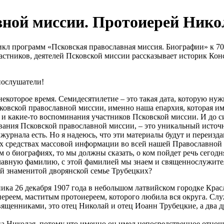
ной миссии. Протоиерей Никол
икл программ «Псковская православная миссия. Биографии» к 70
астников, деятелей Псковской миссии рассказывает историк Ко
иослушатели!
которое время. Семидесятилетие – это такая дата, которую нуж
сковской православной миссии, именно наша епархия, которая им
и и какие-то воспоминания участников Псковской миссии. И до 
вания Псковской православной миссии, – это уникальный источн
журнала есть. Но я надеюсь, что эти материалы будут и переиз
х средствах массовой информации во всей нашей Православной Це
м о биографиях, то мы должны сказать, о ком пойдет речь сего
ную фамилию, с этой фамилией мы знаем и священнослужителей
ой знаменитой дворянской семье Трубецких?
ка 26 декабря 1907 года в небольшом латвийском городке Красла
еем, маститым протоиереем, которого любила вся округа. Служ
священниками, это отец Николай и отец Иоанн Трубецкие, а два 
ца Николая, потому что именно он имел непосредственное отнош