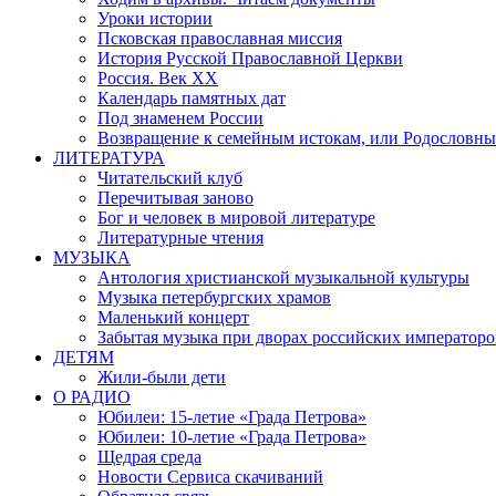
Уроки истории
Псковская православная миссия
История Русской Православной Церкви
Россия. Век ХХ
Календарь памятных дат
Под знаменем России
Возвращение к семейным истокам, или Родословны
ЛИТЕРАТУРА
Читательский клуб
Перечитывая заново
Бог и человек в мировой литературе
Литературные чтения
МУЗЫКА
Антология христианской музыкальной культуры
Музыка петербургских храмов
Маленький концерт
Забытая музыка при дворах российских императоро
ДЕТЯМ
Жили-были дети
О РАДИО
Юбилеи: 15-летие «Града Петрова»
Юбилеи: 10-летие «Града Петрова»
Щедрая среда
Новости Сервиса скачиваний