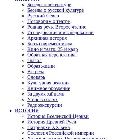
Беседы о литературе
Беседы о русской культуре
Русский Север
Поговорим о театре
Родная речь. Второе чтение
Исследования и исследователи
Архивная история
Быть современником
Кино и театр. 25-й кадр
Обратная перспектива
Глагол
Образ жизни
Встреча
Словарь
Культурная реакция
Книжное обозрение
За двумя зайцами
У нас в гостях
Радиоэкскурсии
ИСТОРИЯ
История Вселенской Церкви
История Древней Руси
Патриархи XX века
Сословия Российской империи
Ходим в архивы. Читаем документы