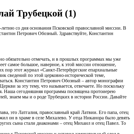
ай Трубецкой (1)
-летию со дня основания Псковской православной миссии. В
нстантин Петрович Обозный. Здравствуйте, Константин
но обязательно отмечать, и в прошлых программах мы уже
еет самое большое, наверное, к этой миссии отношение,
сих пор этот журнал «Санкт-Петербургские епархиальные
ик сведений по этой церковно-исторической теме,
даваться. Константин Петрович Обозный – автор монографии
ркви за эту тему, что называется, отвечаете. Но поскольку
дня. Наша сегодняшняя программа посвящена протоиерею
, знаем мы и о роде Трубецких в истории России. Давайте
ва, это Латгалия, православный край Латвии. Его папа, отец
ил он в храме в селе Михалево. У отца Никанора было девять
других сына стали диаконами – отец Михаил и отец Павел. То
ение к Псковской миссии и оставил замечательный след в