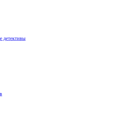
е детективы
в