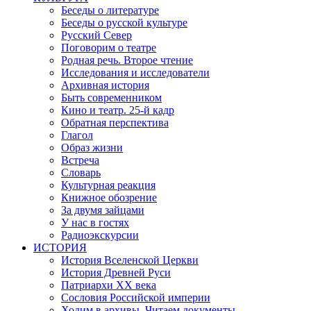
Беседы о литературе
Беседы о русской культуре
Русский Север
Поговорим о театре
Родная речь. Второе чтение
Исследования и исследователи
Архивная история
Быть современником
Кино и театр. 25-й кадр
Обратная перспектива
Глагол
Образ жизни
Встреча
Словарь
Культурная реакция
Книжное обозрение
За двумя зайцами
У нас в гостях
Радиоэкскурсии
ИСТОРИЯ
История Вселенской Церкви
История Древней Руси
Патриархи XX века
Сословия Российской империи
Ходим в архивы. Читаем документы