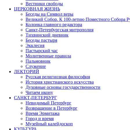
Вестники свободы
ЦЕРКОВНАЯ ЖИЗНЬ
Беседы на Символ веры
Великий Собор. К 100-летию Поместного Собора Р
Колонка главного редактора
Санкт-Петербургская митрополия
Тихвинский дневник
Беседы пастыря
Экклесия
Пастырский час
Молитвенные правила
Пальмовник
Служение
ЛЕКТОРИЙ
Русская религиозная философия
История христианского искусства
Духовные основы государственности
Читаем икону
САНКТ-ПЕТЕРБУРГ
Невидимый Петербург
Возвращение в Петербург
Время Эрмитажа
Город и время
Музейный калейдоскоп
КУЛЬТУРА