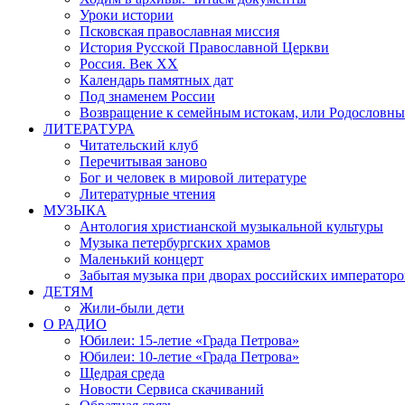
Уроки истории
Псковская православная миссия
История Русской Православной Церкви
Россия. Век ХХ
Календарь памятных дат
Под знаменем России
Возвращение к семейным истокам, или Родословны
ЛИТЕРАТУРА
Читательский клуб
Перечитывая заново
Бог и человек в мировой литературе
Литературные чтения
МУЗЫКА
Антология христианской музыкальной культуры
Музыка петербургских храмов
Маленький концерт
Забытая музыка при дворах российских императоро
ДЕТЯМ
Жили-были дети
О РАДИО
Юбилеи: 15-летие «Града Петрова»
Юбилеи: 10-летие «Града Петрова»
Щедрая среда
Новости Сервиса скачиваний