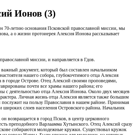
ий Ионов (3)
ен 70-летию основания Псковской православной миссии, мы
нова, а о жизни протоиерея Алексия Ионова рассказывает
православной миссии, и направляется в Гдов.
ин важный документ, который был составлен начальником
настоятеля нашего собора, глубокочтимого отца Алексия
а в городе Острове. Отец Алексий своими проповедями,
аврированы почти все храмы нашего района; его
ы с деятельностью отца Алексия Ионова. Около двух месяцев
арактера. Личная жизнь отца Алексия является также большим
и послужит на пользу Православия в нашем районе. Принимая
и широких слоев населения Островского района. Начальник
а он возвращается в город Псков, в центр церковного
честь преподобного Варлаамма Хутынского. Отец Алексий сразу
 Пскове собираются молодежные кружки. Существовал кружок
м из города Нарвы. Были кружки для молодежи, на которых