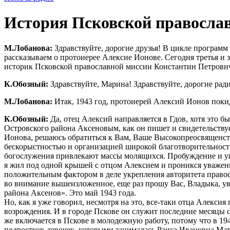
История Псковской православ
М.Лобанова:
Здравствуйте, дорогие друзья! В цикле програм
рассказываем о протоиерее Алексие Ионове. Сегодня третья и 
историк Псковской православной миссии Константин Петрович
К.Обозный:
Здравствуйте, Марина! Здравствуйте, дорогие рад
М.Лобанова:
Итак, 1943 год, протоиерей Алексий Ионов покид
К.Обозный:
Да, отец Алексий направляется в Гдов, хотя это 
Островского района Аксеновым, как он пишет и свидетельству
Ионова, решаюсь обратиться к Вам, Ваше Высокопреосвященст
бескорыстностью и организацией широкой благотворительност
богослужения привлекают массы молящихся. Пробуждение и ук
я жил под одной крышей с отцом Алексием и проникся уважени
положительным фактором в деле укрепления авторитета правос
во внимание вышеизложенное, еще раз прошу Вас, Владыка, ув
района Аксенов». Это май 1943 года.
Но, как я уже говорил, несмотря на это, все-таки отца Алексия
возрождения. И в городе Пскове он служит последние месяцы 
же включается в Пскове в молодежную работу, потому что в 1
подростков-девочек, которыми занималась Раиса Ивановна Мат