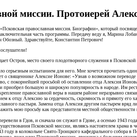
ной миссии. Протоиерей Алекс
м «Псковская православная миссия. Биографии», который посвящ
заключительная часть программы. Передачу веду я, Марина Лоба
 Обозный. Здравствуйте, Константин Петрович!
иослушатели!
ает Остров, место своего плодотворного служения в Псковской 
было серьезным испытанием для него. Мне хочется прочитать од
ет о священнике Алексие Ионове: «Узнав о возможном переводе 
во, с покорнейшей просьбой об оставлении отца Алексия Ионов
и приобрел большую и широкую популярность в народе. Им рест
репление православной веры в нашем районе неразрывно связан
ем к отцу Алексию за сердечность, скромность и прямоту его х
лавного пастыря. Замена отца Алексия другим пастырем вряд л
ажить мою просьбу как представителя местной общественности 
 перевели в Гдов, и сначала он служит в Гдове, а осенью 1943 год
существования Псковской миссии, являясь настоятелем храма в 
943 году в колокольне Свято-Троицкого кафедрального собора в
веева, тоже член Псковской миссии, движенка с большим стаже