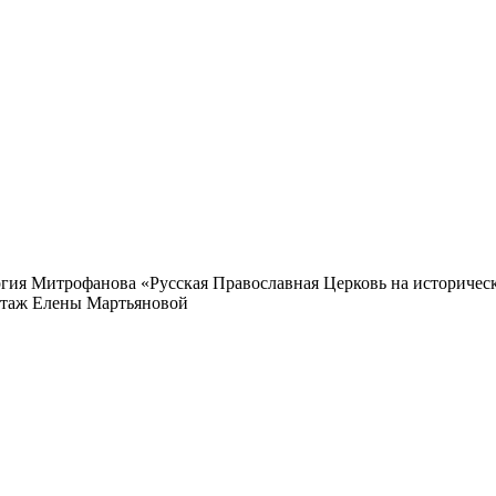
ргия Митрофанова «Русская Православная Церковь на историчес
ортаж Елены Мартьяновой