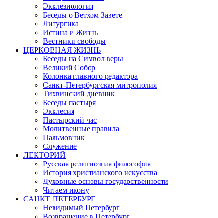
Экклезиология
Беседы о Ветхом Завете
Литургика
Истина и Жизнь
Вестники свободы
ЦЕРКОВНАЯ ЖИЗНЬ
Беседы на Символ веры
Великий Собор
Колонка главного редактора
Санкт-Петербургская митрополия
Тихвинский дневник
Беседы пастыря
Экклесия
Пастырский час
Молитвенные правила
Пальмовник
Служение
ЛЕКТОРИЙ
Русская религиозная философия
История христианского искусства
Духовные основы государственности
Читаем икону
САНКТ-ПЕТЕРБУРГ
Невидимый Петербург
Возвращение в Петербург