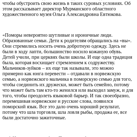
чтобы обустроить свою жизнь в таких суровых условиях. Об
этом рассказывает директор Мурманского областного
художественного музея Ольга Александровна Евтюкова.
«Поморы невероятно шутливые и ироничные люди.
Образованные семьи. Дети к родителям обращались на «вы».
Они стремились носить очень добротную одежду. Здесь не
были в ходу лапти, большинство носило кожаную обувь.
Детей учили, при церквях были школы. И еще одна традиция
была, которая восхищает стремлением к содружеству.
Мальчиков-зуйков – их еще так называли, это можно
примерно как юнга перевести – отдавали в норвежскую
семью, а норвежского мальчика в поморскую семью для того,
чтобы соединить их дружески, может быть семейно, потому
что может быть там кто-то женился или выходил замуж, и для
того, чтобы преодолеть языковой барьер. И так своеобразно,
перемешивая норвежские и русские слова, появился
поморский язык. Все это дало очень хороший результат,
потому что шла торговля, шла ловля рыбы, продажа ее, все
были достаточно зажиточные.