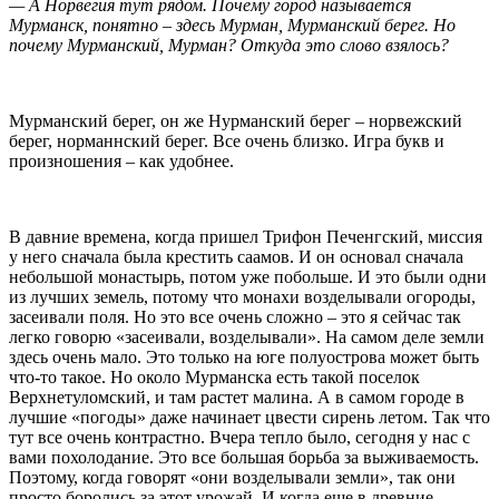
— А Норвегия тут рядом. Почему город называется
Мурманск, понятно – здесь Мурман, Мурманский берег. Но
почему Мурманский, Мурман? Откуда это слово взялось?
Мурманский берег, он же Нурманский берег – норвежский
берег, норманнский берег. Все очень близко. Игра букв и
произношения – как удобнее.
В давние времена, когда пришел Трифон Печенгский, миссия
у него сначала была крестить саамов. И он основал сначала
небольшой монастырь, потом уже побольше. И это были одни
из лучших земель, потому что монахи возделывали огороды,
засеивали поля. Но это все очень сложно – это я сейчас так
легко говорю «засеивали, возделывали». На самом деле земли
здесь очень мало. Это только на юге полуострова может быть
что-то такое. Но около Мурманска есть такой поселок
Верхнетуломский, и там растет малина. А в самом городе в
лучшие «погоды» даже начинает цвести сирень летом. Так что
тут все очень контрастно. Вчера тепло было, сегодня у нас с
вами похолодание. Это все большая борьба за выживаемость.
Поэтому, когда говорят «они возделывали земли», так они
просто боролись за этот урожай. И когда еще в древние