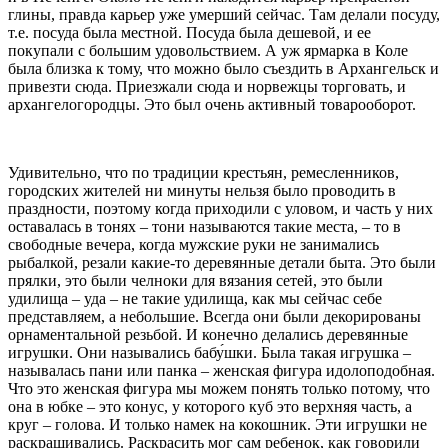
глины, правда карьер уже умерший сейчас. Там делали посуду,
т.е. посуда была местной. Посуда была дешевой, и ее
покупали с большим удовольствием. А уж ярмарка в Коле
была близка к тому, что можно было съездить в Архангельск и
привезти сюда. Приезжали сюда и норвежцы торговать, и
архангелогородцы. Это был очень активный товарооборот.
Удивительно, что по традиции крестьян, ремесленников,
городских жителей ни минуты нельзя было проводить в
праздности, поэтому когда приходили с уловом, и часть у них
оставалась в тонях – тони называются такие места, – то в
свободные вечера, когда мужские руки не занимались
рыбалкой, резали какие-то деревянные детали быта. Это были
прялки, это были челноки для вязания сетей, это были
удилища – уда – не такие удилища, как мы сейчас себе
представляем, а небольшие. Всегда они были декорированы
орнаментальной резьбой. И конечно делались деревянные
игрушки. Они назывались бабу́шки. Была такая игрушка –
называлась пани или панка – женская фигура идолоподобная.
Что это женская фигура мы можем понять только потому, что
она в юбке – это конус, у которого куб это верхняя часть, а
круг – голова. И только намек на кокошник. Эти игрушки не
раскрашивались. Раскрасить мог сам ребенок, как говорили