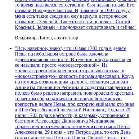
то время назывался, естественно, был назван иначе. Его
назвали Народным мостом. И, наконец, в 1997 году, у
меня есть такие сведения, ему вернули историческое
название – Зеленый. Так что вот эта цепочка – Синий,
Красный, Зеленый – продолжает существовать и сейчас"
Владимир Линов, архитектор
"Все, наверное, знают, что 16 мая 1703 года в дельте
Невы на небольшом острове была заложена
деревоземляная крепость. В течение полутора месяцев
ее называли просто «новозастроенной». Из
«новозастроенной» крепости отправляли письма, в
«новозастроенную» крепость письма адресовали. Когда
на помощь возводившим крепость солдатам дивизии
Аникиты Ивановича Репнина и солдатам гвардейских
полков было решено направить новгородских крестьян,
то местом сбора назначили не новую безымянную
крепость в дельте Невы, про которую ещё мало кто знал,
а Шлотбург, бывший шведский Ниеншанц. Однако 29
июня 1703 года в крепости, в казармах, устроенных в
бастионе Александра Даниловича Меншикова,
торжественно отмечалось тезоименитство царя Петра
Алексеевича. 29 июня – это Петров день, то есть День
святых апостолов Петра и Павла. Святой Петр – это