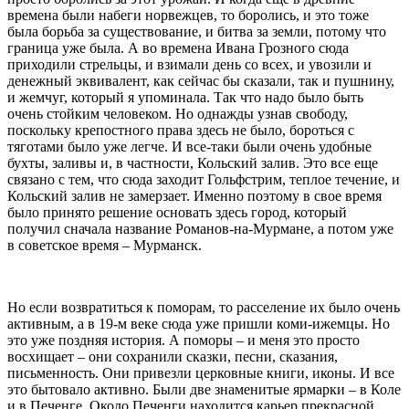
времена были набеги норвежцев, то боролись, и это тоже
была борьба за существование, и битва за земли, потому что
граница уже была. А во времена Ивана Грозного сюда
приходили стрельцы, и взимали день со всех, и увозили и
денежный эквивалент, как сейчас бы сказали, так и пушнину,
и жемчуг, который я упоминала. Так что надо было быть
очень стойким человеком. Но однажды узнав свободу,
поскольку крепостного права здесь не было, бороться с
тяготами было уже легче. И все-таки были очень удобные
бухты, заливы и, в частности, Кольский залив. Это все еще
связано с тем, что сюда заходит Гольфстрим, теплое течение, и
Кольский залив не замерзает. Именно поэтому в свое время
было принято решение основать здесь город, который
получил сначала название Романов-на-Мурмане, а потом уже
в советское время – Мурманск.
Но если возвратиться к поморам, то расселение их было очень
активным, а в 19-м веке сюда уже пришли коми-ижемцы. Но
это уже поздняя история. А поморы – и меня это просто
восхищает – они сохранили сказки, песни, сказания,
письменность. Они привезли церковные книги, иконы. И все
это бытовало активно. Были две знаменитые ярмарки – в Коле
и в Печенге. Около Печенги находится карьер прекрасной