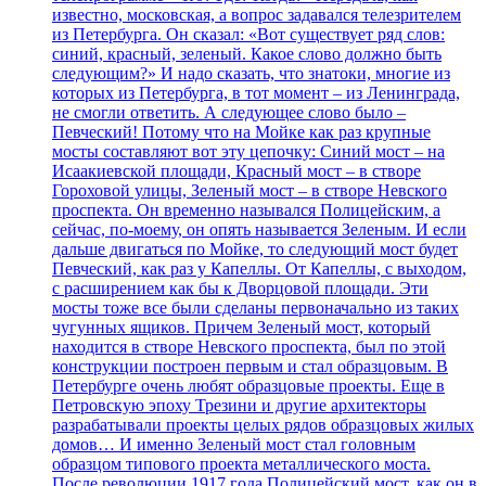
известно, московская, а вопрос задавался телезрителем
из Петербурга. Он сказал: «Вот существует ряд слов:
синий, красный, зеленый. Какое слово должно быть
следующим?» И надо сказать, что знатоки, многие из
которых из Петербурга, в тот момент – из Ленинграда,
не смогли ответить. А следующее слово было –
Певческий! Потому что на Мойке как раз крупные
мосты составляют вот эту цепочку: Синий мост – на
Исаакиевской площади, Красный мост – в створе
Гороховой улицы, Зеленый мост – в створе Невского
проспекта. Он временно назывался Полицейским, а
сейчас, по-моему, он опять называется Зеленым. И если
дальше двигаться по Мойке, то следующий мост будет
Певческий, как раз у Капеллы. От Капеллы, с выходом,
с расширением как бы к Дворцовой площади. Эти
мосты тоже все были сделаны первоначально из таких
чугунных ящиков. Причем Зеленый мост, который
находится в створе Невского проспекта, был по этой
конструкции построен первым и стал образцовым. В
Петербурге очень любят образцовые проекты. Еще в
Петровскую эпоху Трезини и другие архитекторы
разрабатывали проекты целых рядов образцовых жилых
домов… И именно Зеленый мост стал головным
образцом типового проекта металлического моста.
После революции 1917 года Полицейский мост, как он в