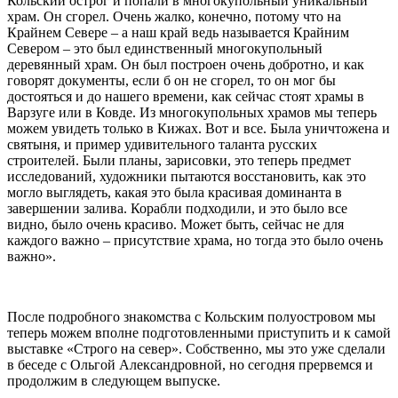
Кольский острог и попали в многокупольный уникальный
храм. Он сгорел. Очень жалко, конечно, потому что на
Крайнем Севере – а наш край ведь называется Крайним
Севером – это был единственный многокупольный
деревянный храм. Он был построен очень добротно, и как
говорят документы, если б он не сгорел, то он мог бы
достояться и до нашего времени, как сейчас стоят храмы в
Варзуге или в Ковде. Из многокупольных храмов мы теперь
можем увидеть только в Кижах. Вот и все. Была уничтожена и
святыня, и пример удивительного таланта русских
строителей. Были планы, зарисовки, это теперь предмет
исследований, художники пытаются восстановить, как это
могло выглядеть, какая это была красивая доминанта в
завершении залива. Корабли подходили, и это было все
видно, было очень красиво. Может быть, сейчас не для
каждого важно – присутствие храма, но тогда это было очень
важно».
После подробного знакомства с Кольским полуостровом мы
теперь можем вполне подготовленными приступить и к самой
выставке «Строго на север». Собственно, мы это уже сделали
в беседе с Ольгой Александровной, но сегодня прервемся и
продолжим в следующем выпуске.