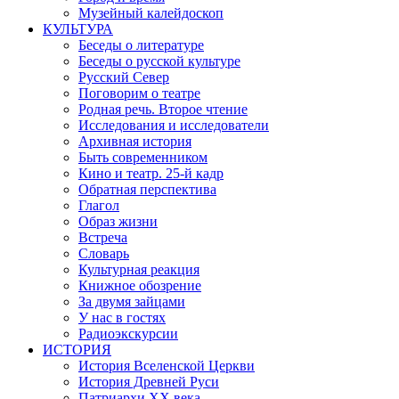
Музейный калейдоскоп
КУЛЬТУРА
Беседы о литературе
Беседы о русской культуре
Русский Север
Поговорим о театре
Родная речь. Второе чтение
Исследования и исследователи
Архивная история
Быть современником
Кино и театр. 25-й кадр
Обратная перспектива
Глагол
Образ жизни
Встреча
Словарь
Культурная реакция
Книжное обозрение
За двумя зайцами
У нас в гостях
Радиоэкскурсии
ИСТОРИЯ
История Вселенской Церкви
История Древней Руси
Патриархи XX века