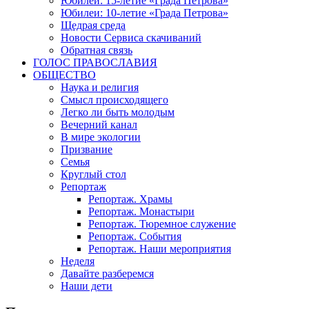
Юбилеи: 15-летие «Града Петрова»
Юбилеи: 10-летие «Града Петрова»
Щедрая среда
Новости Сервиса скачиваний
Обратная связь
ГОЛОС ПРАВОСЛАВИЯ
ОБЩЕСТВО
Наука и религия
Смысл происходящего
Легко ли быть молодым
Вечерний канал
В мире экологии
Призвание
Семья
Круглый стол
Репортаж
Репортаж. Храмы
Репортаж. Монастыри
Репортаж. Тюремное служение
Репортаж. События
Репортаж. Наши мероприятия
Неделя
Давайте разберемся
Наши дети