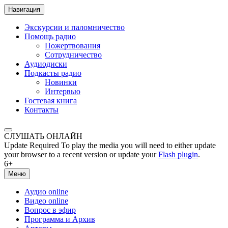
Навигация
Экскурсии и паломничество
Помощь радио
Пожертвования
Сотрудничество
Аудиодиски
Подкасты радио
Новинки
Интервью
Гостевая книга
Контакты
СЛУШАТЬ ОНЛАЙН
Update Required
To play the media you will need to either update
your browser to a recent version or update your
Flash plugin
.
6+
Меню
Аудио online
Видео online
Вопрос в эфир
Программа и Архив