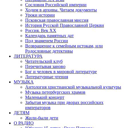
Сословия Российской империи
Ходим в архивы. Читаем документы
Уроки истории
Псковская православная миссия
История Русской Православной Церкви
Россия. Век ХХ
Календарь памятных дат
Под знаменем России
Возвращение к семейным истокам, или
Родословные детективы
ЛИТЕРАТУРА
Читательский клуб
Перечитывая заново
Бог и человек в мировой литературе
Литературные чтения
МУЗЫКА
Антология христианской музыкальной культуры
Музыка петербургских храмов
Маленький концерт
Забытая музыка при дворах российских
императоров
ДЕТЯМ
Жили-были дети
О РАДИО