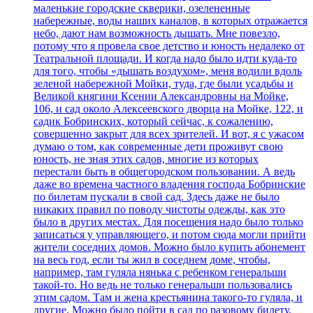
маленькие городские скверики, озелененные
набережные, воды наших каналов, в которых отражается
небо, дают нам возможность дышать. Мне повезло,
потому что я провела свое детство и юность недалеко от
Театральной площади. И когда надо было идти куда-то
для того, чтобы «дышать воздухом», меня водили вдоль
зеленой набережной Мойки, туда, где были усадьбы и
Великой княгини Ксении Александровны на Мойке,
106, и сад около Алексеевского дворца на Мойке, 122, и
садик Бобринских, который сейчас, к сожалению,
совершенно закрыт для всех зрителей. И вот, я с ужасом
думаю о том, как современные дети проживут свою
юность, не зная этих садов, многие из которых
перестали быть в общегородском пользовании. А ведь
даже во времена частного владения господа Бобринские
по билетам пускали в свой сад. Здесь даже не было
никаких правил по поводу чистоты одежды, как это
было в других местах. Для посещения надо было только
записаться у управляющего, и потом сюда могли прийти
жители соседних домов. Можно было купить абонемент
на весь год, если ты жил в соседнем доме, чтобы,
например, там гуляла нянька с ребенком генеральши
такой-то. Но ведь не только генеральши пользовались
этим садом. Там и жена крестьянина такого-то гуляла, и
другие. Можно было пойти в сад по разовому билету.