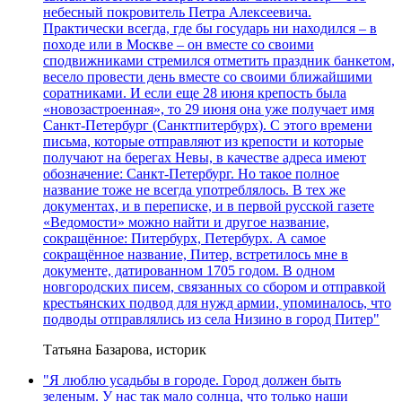
небесный покровитель Петра Алексеевича.
Практически всегда, где бы государь ни находился – в
походе или в Москве – он вместе со своими
сподвижниками стремился отметить праздник банкетом,
весело провести день вместе со своими ближайшими
соратниками. И если еще 28 июня крепость была
«новозастроенная», то 29 июня она уже получает имя
Санкт-Петербург (Санктпитербурх). С этого времени
письма, которые отправляют из крепости и которые
получают на берегах Невы, в качестве адреса имеют
обозначение: Санкт-Петербург. Но такое полное
название тоже не всегда употреблялось. В тех же
документах, и в переписке, и в первой русской газете
«Ведомости» можно найти и другое название,
сокращённое: Питербурх, Петербурх. А самое
сокращённое название, Питер, встретилось мне в
документе, датированном 1705 годом. В одном
новгородских писем, связанных со сбором и отправкой
крестьянских подвод для нужд армии, упоминалось, что
подводы отправлялись из села Низино в город Питер"
Татьяна Базарова, историк
"Я люблю усадьбы в городе. Город должен быть
зеленым. У нас так мало солнца, что только наши