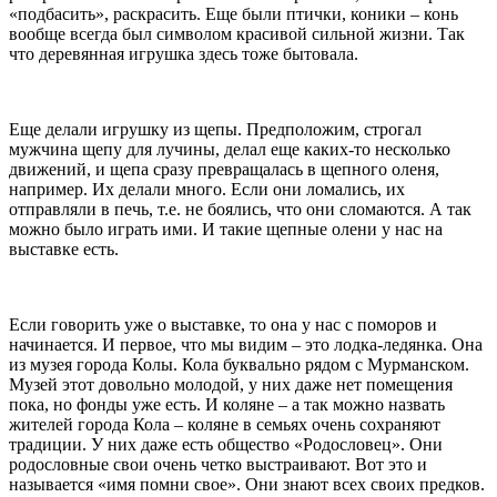
«подбасить», раскрасить. Еще были птички, коники – конь
вообще всегда был символом красивой сильной жизни. Так
что деревянная игрушка здесь тоже бытовала.
Еще делали игрушку из щепы. Предположим, строгал
мужчина щепу для лучины, делал еще каких-то несколько
движений, и щепа сразу превращалась в щепного оленя,
например. Их делали много. Если они ломались, их
отправляли в печь, т.е. не боялись, что они сломаются. А так
можно было играть ими. И такие щепные олени у нас на
выставке есть.
Если говорить уже о выставке, то она у нас с поморов и
начинается. И первое, что мы видим – это лодка-ледянка. Она
из музея города Колы. Кола буквально рядом с Мурманском.
Музей этот довольно молодой, у них даже нет помещения
пока, но фонды уже есть. И коляне – а так можно назвать
жителей города Кола – коляне в семьях очень сохраняют
традиции. У них даже есть общество «Родословец». Они
родословные свои очень четко выстраивают. Вот это и
называется «имя помни свое». Они знают всех своих предков.