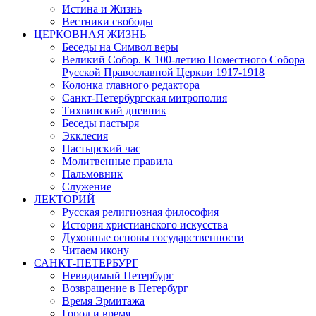
Истина и Жизнь
Вестники свободы
ЦЕРКОВНАЯ ЖИЗНЬ
Беседы на Символ веры
Великий Собор. К 100-летию Поместного Собора
Русской Православной Церкви 1917-1918
Колонка главного редактора
Санкт-Петербургская митрополия
Тихвинский дневник
Беседы пастыря
Экклесия
Пастырский час
Молитвенные правила
Пальмовник
Служение
ЛЕКТОРИЙ
Русская религиозная философия
История христианского искусства
Духовные основы государственности
Читаем икону
САНКТ-ПЕТЕРБУРГ
Невидимый Петербург
Возвращение в Петербург
Время Эрмитажа
Город и время