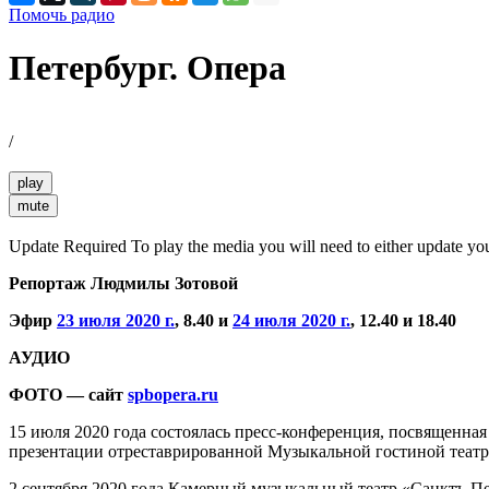
Помочь радио
Петербург. Опера
/
play
mute
Update Required
To play the media you will need to either update yo
Репортаж Людмилы Зотовой
Эфир
23 июля 2020 г.
, 8.40 и
24 июля 2020 г.
, 12.40 и 18.40
АУДИО
ФОТО — сайт
spbopera.ru
15 июля 2020 года состоялась пресс-конференция, посвященная
презентации отреставрированной Музыкальной гостиной театр
2 сентября 2020 года Камерный музыкальный театр «Санктъ-Пе