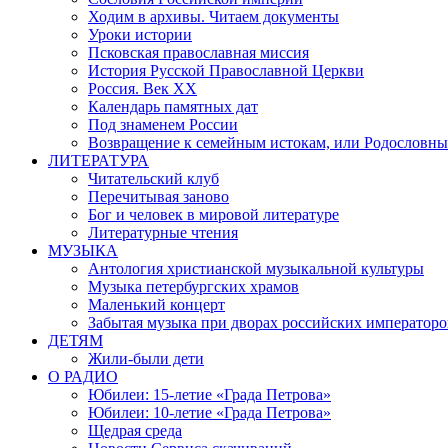
Ходим в архивы. Читаем документы
Уроки истории
Псковская православная миссия
История Русской Православной Церкви
Россия. Век ХХ
Календарь памятных дат
Под знаменем России
Возвращение к семейным истокам, или Родословны
ЛИТЕРАТУРА
Читательский клуб
Перечитывая заново
Бог и человек в мировой литературе
Литературные чтения
МУЗЫКА
Антология христианской музыкальной культуры
Музыка петербургских храмов
Маленький концерт
Забытая музыка при дворах российских императоро
ДЕТЯМ
Жили-были дети
О РАДИО
Юбилеи: 15-летие «Града Петрова»
Юбилеи: 10-летие «Града Петрова»
Щедрая среда