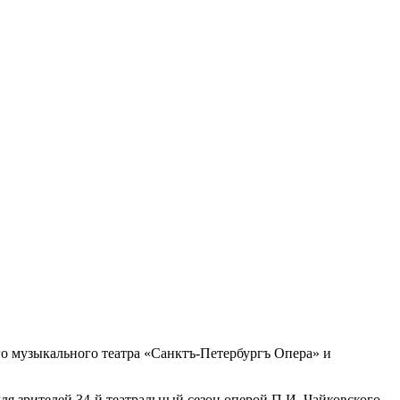
го музыкального театра «Санктъ-Петербургъ Опера» и
я зрителей 34-й театральный сезон оперой П.И. Чайковского