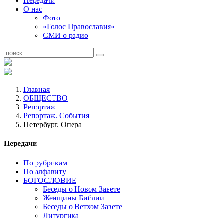
Передачи
О нас
Фото
«Голос Православия»
СМИ о радио
Главная
ОБЩЕСТВО
Репортаж
Репортаж. События
Петербург. Опера
Передачи
По рубрикам
По алфавиту
БОГОСЛОВИЕ
Беседы о Новом Завете
Женщины Библии
Беседы о Ветхом Завете
Литургика