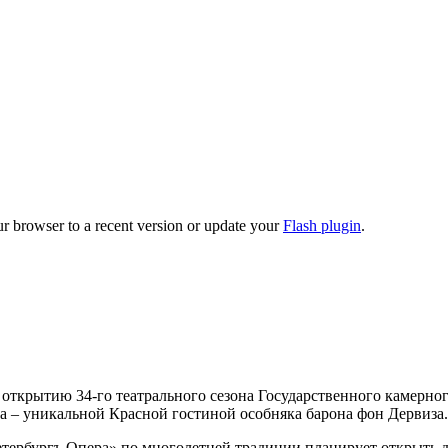
ur browser to a recent version or update your
Flash plugin
.
 открытию 34-го театрального сезона Государственного камерно
а – уникальной Красной гостиной особняка барона фон Дервиза.
тербургъ Опера» по многолетней традиции планирует открыть дл