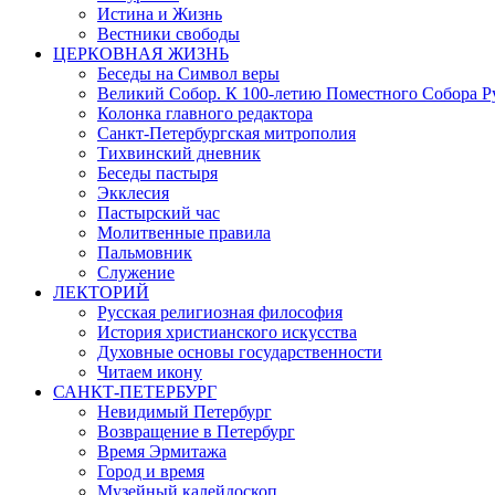
Истина и Жизнь
Вестники свободы
ЦЕРКОВНАЯ ЖИЗНЬ
Беседы на Символ веры
Великий Собор. К 100-летию Поместного Собора Р
Колонка главного редактора
Санкт-Петербургская митрополия
Тихвинский дневник
Беседы пастыря
Экклесия
Пастырский час
Молитвенные правила
Пальмовник
Служение
ЛЕКТОРИЙ
Русская религиозная философия
История христианского искусства
Духовные основы государственности
Читаем икону
САНКТ-ПЕТЕРБУРГ
Невидимый Петербург
Возвращение в Петербург
Время Эрмитажа
Город и время
Музейный калейдоскоп