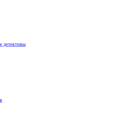
е детективы
в