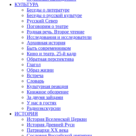
КУЛЬТУРА
Беседы о литературе
Беседы о русской культуре
Русский Север
Поговорим о театре
Родная речь. Второе чтение
Исследования и исследователи
Архивная история
Быть современником
Кино и театр. 25-й кадр
Обратная перспектива
Глагол
Образ жизни
Встреча
Словарь
Культурная реакция
Книжное обозрение
За двумя зайцами
У нас в гостях
Радиоэкскурсии
ИСТОРИЯ
История Вселенской Церкви
История Древней Руси
Патриархи XX века
Сословия Российской империи