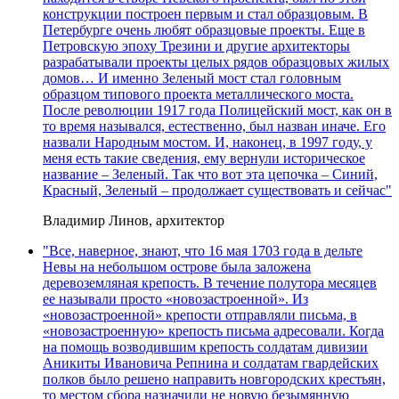
конструкции построен первым и стал образцовым. В
Петербурге очень любят образцовые проекты. Еще в
Петровскую эпоху Трезини и другие архитекторы
разрабатывали проекты целых рядов образцовых жилых
домов… И именно Зеленый мост стал головным
образцом типового проекта металлического моста.
После революции 1917 года Полицейский мост, как он в
то время назывался, естественно, был назван иначе. Его
назвали Народным мостом. И, наконец, в 1997 году, у
меня есть такие сведения, ему вернули историческое
название – Зеленый. Так что вот эта цепочка – Синий,
Красный, Зеленый – продолжает существовать и сейчас"
Владимир Линов, архитектор
"Все, наверное, знают, что 16 мая 1703 года в дельте
Невы на небольшом острове была заложена
деревоземляная крепость. В течение полутора месяцев
ее называли просто «новозастроенной». Из
«новозастроенной» крепости отправляли письма, в
«новозастроенную» крепость письма адресовали. Когда
на помощь возводившим крепость солдатам дивизии
Аникиты Ивановича Репнина и солдатам гвардейских
полков было решено направить новгородских крестьян,
то местом сбора назначили не новую безымянную