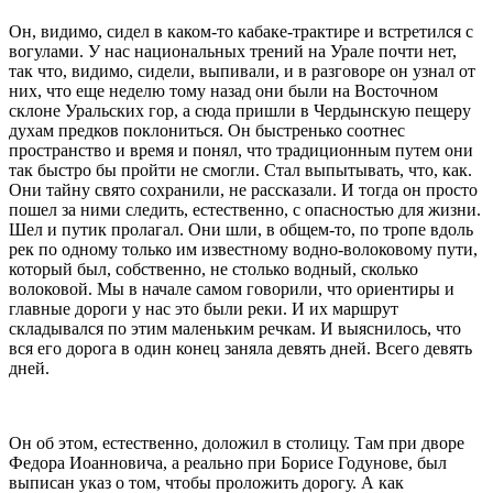
Он, видимо, сидел в каком-то кабаке-трактире и встретился с
вогулами. У нас национальных трений на Урале почти нет,
так что, видимо, сидели, выпивали, и в разговоре он узнал от
них, что еще неделю тому назад они были на Восточном
склоне Уральских гор, а сюда пришли в Чердынскую пещеру
духам предков поклониться. Он быстренько соотнес
пространство и время и понял, что традиционным путем они
так быстро бы пройти не смогли. Стал выпытывать, что, как.
Они тайну свято сохранили, не рассказали. И тогда он просто
пошел за ними следить, естественно, с опасностью для жизни.
Шел и путик пролагал. Они шли, в общем-то, по тропе вдоль
рек по одному только им известному водно-волоковому пути,
который был, собственно, не столько водный, сколько
волоковой. Мы в начале самом говорили, что ориентиры и
главные дороги у нас это были реки. И их маршрут
складывался по этим маленьким речкам. И выяснилось, что
вся его дорога в один конец заняла девять дней. Всего девять
дней.
Он об этом, естественно, доложил в столицу. Там при дворе
Федора Иоанновича, а реально при Борисе Годунове, был
выписан указ о том, чтобы проложить дорогу. А как