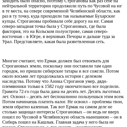
заходить было опасно, поэтому Строгановы как раз себе на
нейтральной территории продолжили путь по Чусовой на юг
в те места, на севере современной Челябинской области, как
раз в ту точку, куда приходили так называемые Бухарские
купцы. Строгановы пробивали себе дорогу на юг. Самая
северо-западная точка была у Строгановых, где была
фактория, это на Кольском полуострове, самая северо-
восточная – в Югре, в верховьях Печоры и дальше туда за
Урал. Представляете, какая была разветвленная сеть.
Многие считают, что Ермак должен был отвоевать для
Строгановых земли, поскольку они поставили там один
городок, но пришли сибирские татары и все сожгли. Потом
около восьми лет продолжалась история с дележом
наследства. Потому что Аника Строганов умер, дяди-
племянники только к 1582 году окончательно все поделили.
Грамота 72-го года была дана на десять лет. Десять льготных
лет. Освоил – десять лет беспошлинно пользуешься этим всем.
Потом начинаешь платить налог. Не освоил – проблемы твои,
земля обратно казенная. Так вот Ермак на самом деле не
столько защищал интересы Строгановых – он ведь не вверх
пошел по Чусовой в Челябинскую область нынешнюю – он в
Сибирь пошел на Кашлык. Главная задача у него была не