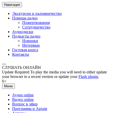
Навигация
Экскурсии и паломничество
Помощь радио
Пожертвования
Сотрудничество
Аудиодиски
Подкасты радио
Новинки
Интервью
Гостевая книга
Контакты
СЛУШАТЬ ОНЛАЙН
Update Required
To play the media you will need to either update
your browser to a recent version or update your
Flash plugin
.
6+
Меню
Аудио online
Видео online
Вопрос в эфир
Программа и Архив