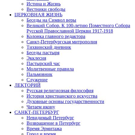
Истина и Жизнь
Вестники свободы
ЦЕРКОВНАЯ ЖИЗНЬ
Беседы на Символ веры
Великий Собор. К 100-летию Поместного Собора
Русской Православной Церкви 1917-1918
Колонка главного редактора
Санкт-Петербургская митрополия
Тихвинский дневник
Беседы пастыря
Экклесия
Пастырский час
Молитвенные правила
Пальмовник
Служение
ЛЕКТОРИЙ
Русская религиозная философия
История христианского искусства
Духовные основы государственности
Читаем икону
САНКТ-ПЕТЕРБУРГ
Невидимый Петербург
Возвращение в Петербург
Время Эрмитажа
Город и время