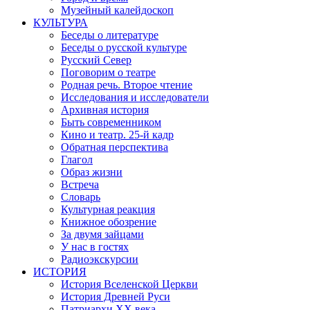
Музейный калейдоскоп
КУЛЬТУРА
Беседы о литературе
Беседы о русской культуре
Русский Север
Поговорим о театре
Родная речь. Второе чтение
Исследования и исследователи
Архивная история
Быть современником
Кино и театр. 25-й кадр
Обратная перспектива
Глагол
Образ жизни
Встреча
Словарь
Культурная реакция
Книжное обозрение
За двумя зайцами
У нас в гостях
Радиоэкскурсии
ИСТОРИЯ
История Вселенской Церкви
История Древней Руси
Патриархи XX века