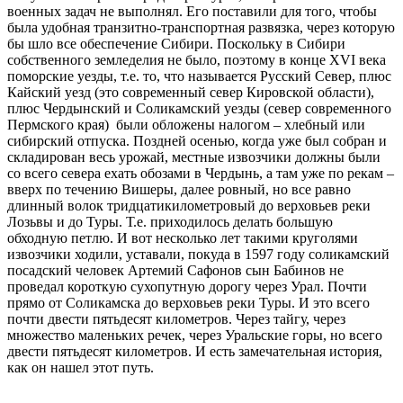
военных задач не выполнял. Его поставили для того, чтобы
была удобная транзитно-транспортная развязка, через которую
бы шло все обеспечение Сибири. Поскольку в Сибири
собственного земледелия не было, поэтому в конце XVI века
поморские уезды, т.е. то, что называется Русский Север, плюс
Кайский уезд (это современный север Кировской области),
плюс Чердынский и Соликамский уезды (север современного
Пермского края) были обложены налогом – хлебный или
сибирский отпуска. Поздней осенью, когда уже был собран и
складирован весь урожай, местные извозчики должны были
со всего севера ехать обозами в Чердынь, а там уже по рекам –
вверх по течению Вишеры, далее ровный, но все равно
длинный волок тридцатикилометровый до верховьев реки
Лозьвы и до Туры. Т.е. приходилось делать большую
обходную петлю. И вот несколько лет такими круголями
извозчики ходили, уставали, покуда в 1597 году соликамский
посадский человек Артемий Сафонов сын Бабинов не
проведал короткую сухопутную дорогу через Урал. Почти
прямо от Соликамска до верховьев реки Туры. И это всего
почти двести пятьдесят километров. Через тайгу, через
множество маленьких речек, через Уральские горы, но всего
двести пятьдесят километров. И есть замечательная история,
как он нашел этот путь.