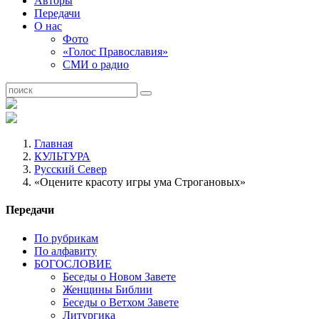
Авторы
Передачи
О нас
Фото
«Голос Православия»
СМИ о радио
Главная
КУЛЬТУРА
Русский Север
«Оцените красоту игры ума Строгановых»
Передачи
По рубрикам
По алфавиту
БОГОСЛОВИЕ
Беседы о Новом Завете
Женщины Библии
Беседы о Ветхом Завете
Литургика