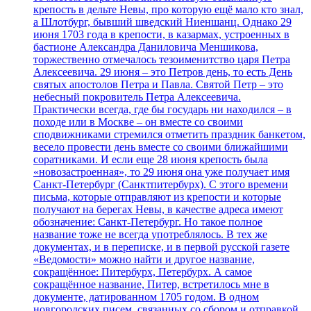
крепость в дельте Невы, про которую ещё мало кто знал,
а Шлотбург, бывший шведский Ниеншанц. Однако 29
июня 1703 года в крепости, в казармах, устроенных в
бастионе Александра Даниловича Меншикова,
торжественно отмечалось тезоименитство царя Петра
Алексеевича. 29 июня – это Петров день, то есть День
святых апостолов Петра и Павла. Святой Петр – это
небесный покровитель Петра Алексеевича.
Практически всегда, где бы государь ни находился – в
походе или в Москве – он вместе со своими
сподвижниками стремился отметить праздник банкетом,
весело провести день вместе со своими ближайшими
соратниками. И если еще 28 июня крепость была
«новозастроенная», то 29 июня она уже получает имя
Санкт-Петербург (Санктпитербурх). С этого времени
письма, которые отправляют из крепости и которые
получают на берегах Невы, в качестве адреса имеют
обозначение: Санкт-Петербург. Но такое полное
название тоже не всегда употреблялось. В тех же
документах, и в переписке, и в первой русской газете
«Ведомости» можно найти и другое название,
сокращённое: Питербурх, Петербурх. А самое
сокращённое название, Питер, встретилось мне в
документе, датированном 1705 годом. В одном
новгородских писем, связанных со сбором и отправкой