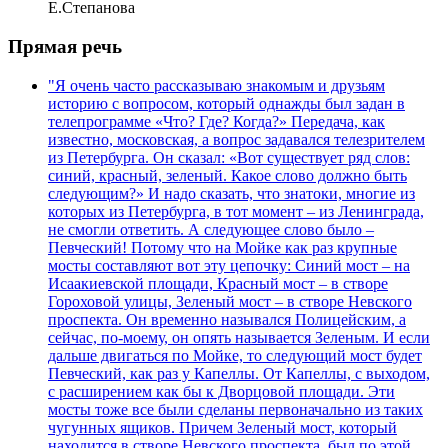
Е.Степанова
Прямая речь
"Я очень часто рассказываю знакомым и друзьям
историю с вопросом, который однажды был задан в
телепрограмме «Что? Где? Когда?» Передача, как
известно, московская, а вопрос задавался телезрителем
из Петербурга. Он сказал: «Вот существует ряд слов:
синий, красный, зеленый. Какое слово должно быть
следующим?» И надо сказать, что знатоки, многие из
которых из Петербурга, в тот момент – из Ленинграда,
не смогли ответить. А следующее слово было –
Певческий! Потому что на Мойке как раз крупные
мосты составляют вот эту цепочку: Синий мост – на
Исаакиевской площади, Красный мост – в створе
Гороховой улицы, Зеленый мост – в створе Невского
проспекта. Он временно назывался Полицейским, а
сейчас, по-моему, он опять называется Зеленым. И если
дальше двигаться по Мойке, то следующий мост будет
Певческий, как раз у Капеллы. От Капеллы, с выходом,
с расширением как бы к Дворцовой площади. Эти
мосты тоже все были сделаны первоначально из таких
чугунных ящиков. Причем Зеленый мост, который
находится в створе Невского проспекта, был по этой