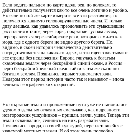
Если водить пальцем по карте вдоль рек, по волокам, то
действительно получается как-то все очень логично и удобно.
Но если по той же карте измерить все эти расстояния, то
получаются какие-то головокружительные числа. И только
диву даешься, как удавалось преодолевать эти сумасшедшие
расстояния в тайге, через горы, покрытые густым лесом,
переправляться через сибирские реки, которые сами-то как
моря, где с одного берега не видно другого берега. Но,
видимо, в своей истории человечество действительно
сосредотачивается на каких-то идеях, и эти идеи захватывают
все страны без исключения: Европа тянулась к богатым
сказочным землям через бескрайний синий океан, а Россия –
через бескрайний зеленый океан тайги к тем же сказочно
богатым землям. Появились первые трансмагистрали.
Недаром этот период истории часто так и называют – эпоха
великих географических открытий.
Но открытые земли и проложенные пути уже не становились
уделом отдельных отчаянных смельчаков, как в древности
новгородских ушкуйников – пришли, взяли, ушли. Теперь эти
земли осваивались, селились на них, разрабатывали.
Появлялись города, со своей культурой, переплетавшейся с
культурой местных племен. И об этом очень подробно