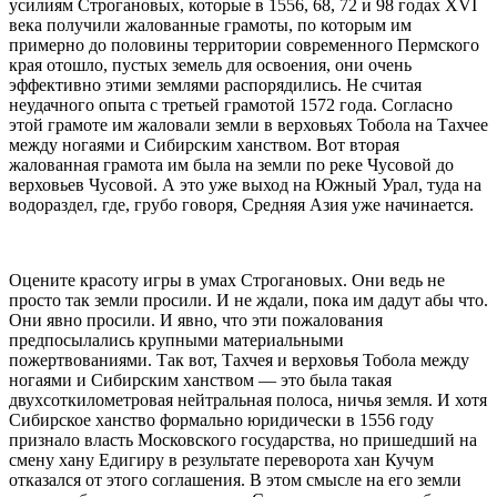
усилиям Строгановых, которые в 1556, 68, 72 и 98 годах XVI
века получили жалованные грамоты, по которым им
примерно до половины территории современного Пермского
края отошло, пустых земель для освоения, они очень
эффективно этими землями распорядились. Не считая
неудачного опыта с третьей грамотой 1572 года. Согласно
этой грамоте им жаловали земли в верховьях Тобола на Тахчее
между ногаями и Сибирским ханством. Вот вторая
жалованная грамота им была на земли по реке Чусовой до
верховьев Чусовой. А это уже выход на Южный Урал, туда на
водораздел, где, грубо говоря, Средняя Азия уже начинается.
Оцените красоту игры в умах Строгановых. Они ведь не
просто так земли просили. И не ждали, пока им дадут абы что.
Они явно просили. И явно, что эти пожалования
предпосылались крупными материальными
пожертвованиями. Так вот, Тахчея и верховья Тобола между
ногаями и Сибирским ханством — это была такая
двухсоткилометровая нейтральная полоса, ничья земля. И хотя
Сибирское ханство формально юридически в 1556 году
признало власть Московского государства, но пришедший на
смену хану Едигиру в результате переворота хан Кучум
отказался от этого соглашения. В этом смысле на его земли