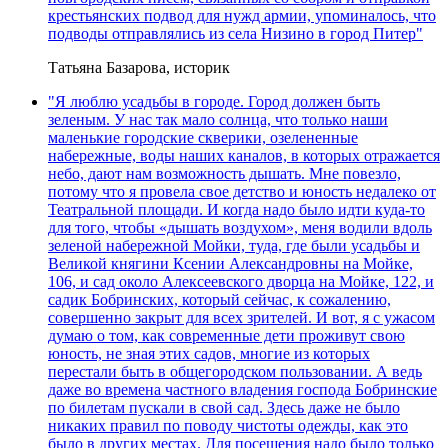
крестьянских подвод для нужд армии, упоминалось, что
подводы отправлялись из села Низино в город Питер"
Татьяна Базарова, историк
"Я люблю усадьбы в городе. Город должен быть
зеленым. У нас так мало солнца, что только наши
маленькие городские скверики, озелененные
набережные, воды наших каналов, в которых отражается
небо, дают нам возможность дышать. Мне повезло,
потому что я провела свое детство и юность недалеко от
Театральной площади. И когда надо было идти куда-то
для того, чтобы «дышать воздухом», меня водили вдоль
зеленой набережной Мойки, туда, где были усадьбы и
Великой княгини Ксении Александровны на Мойке,
106, и сад около Алексеевского дворца на Мойке, 122, и
садик Бобринских, который сейчас, к сожалению,
совершенно закрыт для всех зрителей. И вот, я с ужасом
думаю о том, как современные дети проживут свою
юность, не зная этих садов, многие из которых
перестали быть в общегородском пользовании. А ведь
даже во времена частного владения господа Бобринские
по билетам пускали в свой сад. Здесь даже не было
никаких правил по поводу чистоты одежды, как это
было в других местах. Для посещения надо было только