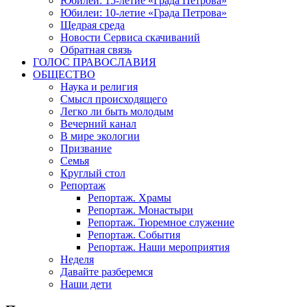
Юбилеи: 15-летие «Града Петрова»
Юбилеи: 10-летие «Града Петрова»
Щедрая среда
Новости Сервиса скачиваний
Обратная связь
ГОЛОС ПРАВОСЛАВИЯ
ОБЩЕСТВО
Наука и религия
Смысл происходящего
Легко ли быть молодым
Вечерний канал
В мире экологии
Призвание
Семья
Круглый стол
Репортаж
Репортаж. Храмы
Репортаж. Монастыри
Репортаж. Тюремное служение
Репортаж. События
Репортаж. Наши мероприятия
Неделя
Давайте разберемся
Наши дети