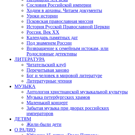
Сословия Российской империи
Ходим в архивы. Читаем документы
Уроки истории
Псковская православная миссия
История Русской Православной Церкви
Россия. Век ХХ
Календарь памятных дат
Под знаменем России
Возвращение к семейным истокам, или
Родословные детективы
ЛИТЕРАТУРА
Читательский клуб
Перечитывая заново
Бог и человек в мировой литературе
Литературные чтения
МУЗЫКА
Антология христианской музыкальной культуры
Музыка петербургских храмов
Маленький концерт
Забытая музыка при дворах российских
императоров
ДЕТЯМ
Жили-были дети
О РАДИО