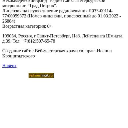
Некоммерческий фонд “Радио Санкт-Петербургской
митрополии “Град Петров”.
Лицензия на осуществление радиовещания Л033-00114-
77/00059372 (Номер лицензии, присвоенный до 01.03.2022 -
26884)
Возрастная категория: 6+
199034, Россия, г.Санкт-Петербург, Наб. Лейтенанта Шмидта,
д.39. Тел. +7(812)507-65-78
Создание сайта:
Веб-мастерская храма св. прав. Иоанна
Кронштадтского
Наверх