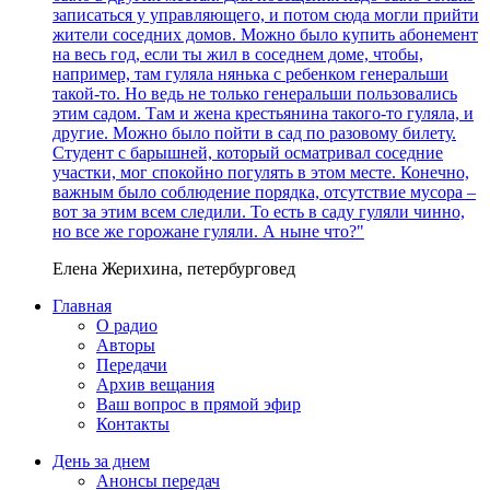
записаться у управляющего, и потом сюда могли прийти
жители соседних домов. Можно было купить абонемент
на весь год, если ты жил в соседнем доме, чтобы,
например, там гуляла нянька с ребенком генеральши
такой-то. Но ведь не только генеральши пользовались
этим садом. Там и жена крестьянина такого-то гуляла, и
другие. Можно было пойти в сад по разовому билету.
Студент с барышней, который осматривал соседние
участки, мог спокойно погулять в этом месте. Конечно,
важным было соблюдение порядка, отсутствие мусора –
вот за этим всем следили. То есть в саду гуляли чинно,
но все же горожане гуляли. А ныне что?"
Елена Жерихина, петербурговед
Главная
О радио
Авторы
Передачи
Архив вещания
Ваш вопрос в прямой эфир
Контакты
День за днем
Анонсы передач