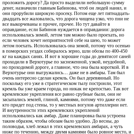
проложить дорогу? Да просто выделили небольшую сумму
денег, назначили главным Бабинова, чтоб он людей нанял, и
они прорубили широкую просеку. Потом еще лет пятнадцать-
двадцать все жаловались, что дорога чищена узко, что пни не
все выкорчеваны и прочее, прочее. Но тут давайте в
оправдание, если Бабинов нуждается в оправдании: дорога
использовалась зимой, летом там можно было проехать, но
если человек хочет неприятностей себе на шею, то может
летом поехать. Использовалась она зимой, потому что осенью
в поморских уездах собиралось зерно, шли обозы по 400-450
кг на каждых санях. И вот в хорошие годы до девятисот саней
проходили в Верхотурье по заснеженной, узкой, неудобной,
но проходимой дороге, а главное, что она была короткой. И в
Верхотурье они выгружались… даже не в амбары. Там был
очень интересно сделан кремль. Он был деревянный. Но
поскольку его уже в стратегическом тылу построили, этот
кремль бы уже краем города, но никак не крепостью. Так вот
кремлевские укрепления все равно срубные были, они не
засыпались землей, глиной, камнями, потому что даже если
кто придет под стены, то у местных вогулов артиллерии нет.
И внутренности этих кремлевских укреплений
использовались как амбар. Даже планировка была устроена
таким образом, чтобы обозам было удобно. До весны, до
половодья, хлеб лежал в этих кремлевских амбарах, а чуть
ниже по течению, между двумя камнями было ровное место, и