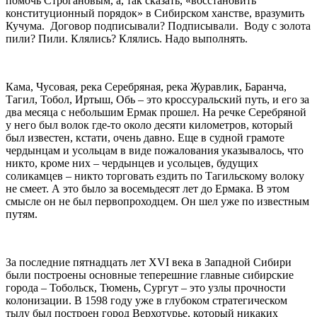
помочь Строгановым, а, так сказать, «восстановить
конституционный порядок» в Сибирском ханстве, вразумить
Кучума. Договор подписывали? Подписывали. Воду с золота
пили? Пили. Клялись? Клялись. Надо выполнять.
Кама, Чусовая, река Серебряная, река Журавлик, Баранча,
Тагил, Тобол, Иртыш, Обь – это кроссуральский путь, и его за
два месяца с небольшим Ермак прошел. На речке Серебряной
у него был волок где-то около десяти километров, который
был известен, кстати, очень давно. Еще в судной грамоте
чердынцам и усольцам в виде пожалования указывалось, что
никто, кроме них – чердынцев и усольцев, будущих
соликамцев – никто торговать ездить по Тагильскому волоку
не смеет. А это было за восемьдесят лет до Ермака. В этом
смысле он не был первопроходцем. Он шел уже по известным
путям.
За последние пятнадцать лет XVI века в Западной Сибири
были построены основные теперешние главные сибирские
города – Тобольск, Тюмень, Сургут – это узлы прочности
колонизации. В 1598 году уже в глубоком стратегическом
тылу был построен город Верхотурье, который никаких