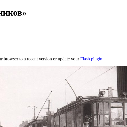
ников»
ur browser to a recent version or update your
Flash plugin
.