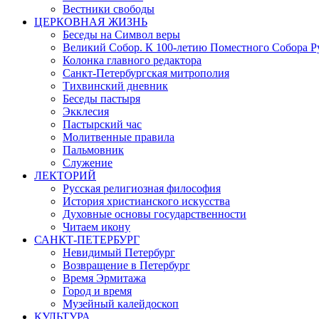
Вестники свободы
ЦЕРКОВНАЯ ЖИЗНЬ
Беседы на Символ веры
Великий Собор. К 100-летию Поместного Собора Р
Колонка главного редактора
Санкт-Петербургская митрополия
Тихвинский дневник
Беседы пастыря
Экклесия
Пастырский час
Молитвенные правила
Пальмовник
Служение
ЛЕКТОРИЙ
Русская религиозная философия
История христианского искусства
Духовные основы государственности
Читаем икону
САНКТ-ПЕТЕРБУРГ
Невидимый Петербург
Возвращение в Петербург
Время Эрмитажа
Город и время
Музейный калейдоскоп
КУЛЬТУРА