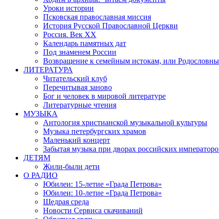
Уроки истории
Псковская православная миссия
История Русской Православной Церкви
Россия. Век ХХ
Календарь памятных дат
Под знаменем России
Возвращение к семейным истокам, или Родословны
ЛИТЕРАТУРА
Читательский клуб
Перечитывая заново
Бог и человек в мировой литературе
Литературные чтения
МУЗЫКА
Антология христианской музыкальной культуры
Музыка петербургских храмов
Маленький концерт
Забытая музыка при дворах российских императоро
ДЕТЯМ
Жили-были дети
О РАДИО
Юбилеи: 15-летие «Града Петрова»
Юбилеи: 10-летие «Града Петрова»
Щедрая среда
Новости Сервиса скачиваний