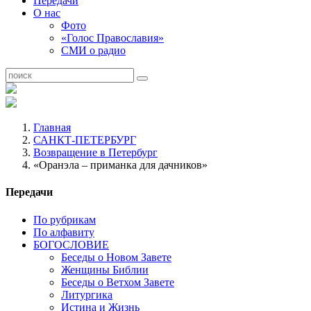
Передачи
О нас
Фото
«Голос Православия»
СМИ о радио
Главная
САНКТ-ПЕТЕРБУРГ
Возвращение в Петербург
«Оранэла – приманка для дачников»
Передачи
По рубрикам
По алфавиту
БОГОСЛОВИЕ
Беседы о Новом Завете
Женщины Библии
Беседы о Ветхом Завете
Литургика
Истина и Жизнь