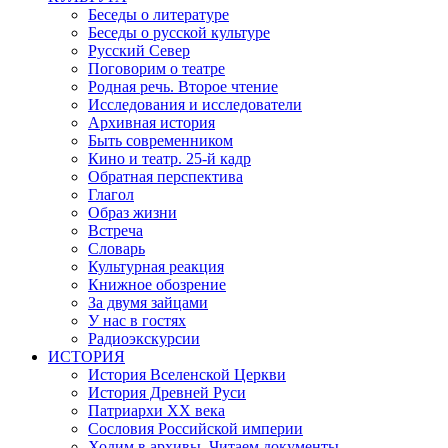
Беседы о литературе
Беседы о русской культуре
Русский Север
Поговорим о театре
Родная речь. Второе чтение
Исследования и исследователи
Архивная история
Быть современником
Кино и театр. 25-й кадр
Обратная перспектива
Глагол
Образ жизни
Встреча
Словарь
Культурная реакция
Книжное обозрение
За двумя зайцами
У нас в гостях
Радиоэкскурсии
ИСТОРИЯ
История Вселенской Церкви
История Древней Руси
Патриархи XX века
Сословия Российской империи
Ходим в архивы. Читаем документы