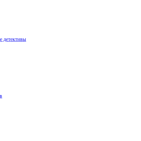
е детективы
в