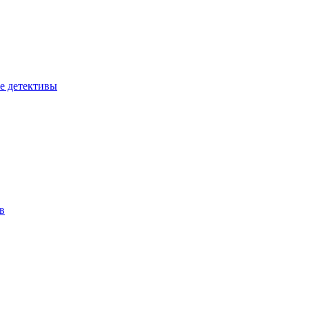
е детективы
в