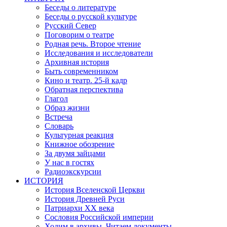
Беседы о литературе
Беседы о русской культуре
Русский Север
Поговорим о театре
Родная речь. Второе чтение
Исследования и исследователи
Архивная история
Быть современником
Кино и театр. 25-й кадр
Обратная перспектива
Глагол
Образ жизни
Встреча
Словарь
Культурная реакция
Книжное обозрение
За двумя зайцами
У нас в гостях
Радиоэкскурсии
ИСТОРИЯ
История Вселенской Церкви
История Древней Руси
Патриархи XX века
Сословия Российской империи
Ходим в архивы. Читаем документы