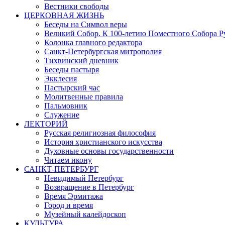
Вестники свободы
ЦЕРКОВНАЯ ЖИЗНЬ
Беседы на Символ веры
Великий Собор. К 100-летию Поместного Собора Р
Колонка главного редактора
Санкт-Петербургская митрополия
Тихвинский дневник
Беседы пастыря
Экклесия
Пастырский час
Молитвенные правила
Пальмовник
Служение
ЛЕКТОРИЙ
Русская религиозная философия
История христианского искусства
Духовные основы государственности
Читаем икону
САНКТ-ПЕТЕРБУРГ
Невидимый Петербург
Возвращение в Петербург
Время Эрмитажа
Город и время
Музейный калейдоскоп
КУЛЬТУРА