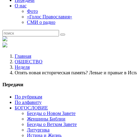
Передачи
О нас
Фото
«Голос Православия»
СМИ о радио
Главная
ОБЩЕСТВО
Неделя
Опять новая историческая память? Левые и правые в Исп
Передачи
По рубрикам
По алфавиту
БОГОСЛОВИЕ
Беседы о Новом Завете
Женщины Библии
Беседы о Ветхом Завете
Литургика
Истина и Жизнь