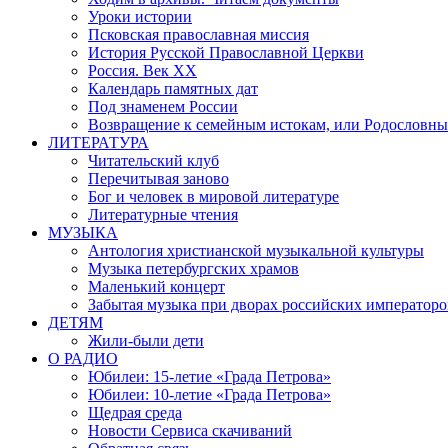
Уроки истории
Псковская православная миссия
История Русской Православной Церкви
Россия. Век ХХ
Календарь памятных дат
Под знаменем России
Возвращение к семейным истокам, или Родословны
ЛИТЕРАТУРА
Читательский клуб
Перечитывая заново
Бог и человек в мировой литературе
Литературные чтения
МУЗЫКА
Антология христианской музыкальной культуры
Музыка петербургских храмов
Маленький концерт
Забытая музыка при дворах российских императоро
ДЕТЯМ
Жили-были дети
О РАДИО
Юбилеи: 15-летие «Града Петрова»
Юбилеи: 10-летие «Града Петрова»
Щедрая среда
Новости Сервиса скачиваний