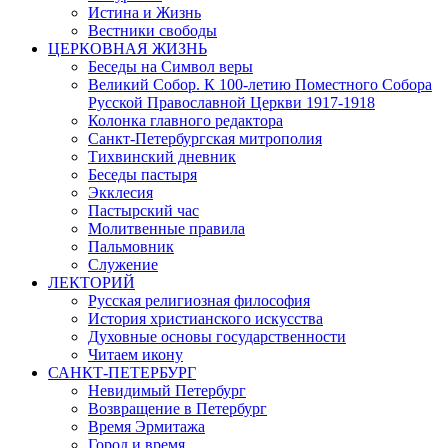
Истина и Жизнь
Вестники свободы
ЦЕРКОВНАЯ ЖИЗНЬ
Беседы на Символ веры
Великий Собор. К 100-летию Поместного Собора
Русской Православной Церкви 1917-1918
Колонка главного редактора
Санкт-Петербургская митрополия
Тихвинский дневник
Беседы пастыря
Экклесия
Пастырский час
Молитвенные правила
Пальмовник
Служение
ЛЕКТОРИЙ
Русская религиозная философия
История христианского искусства
Духовные основы государственности
Читаем икону
САНКТ-ПЕТЕРБУРГ
Невидимый Петербург
Возвращение в Петербург
Время Эрмитажа
Город и время