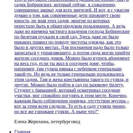
садик Бобринских, который сейчас, к сожалению,
совершенно закрыт для всех зрителей. И вот, я с ужасом
думаю о том, как современные дети проживут свою
юность, не зная этих садов, многие из которых
перестали быть в общегородском пользовании. А ведь
даже во времена частного владения господа Бобринские
по билетам пускали в свой сад. Здесь даже не было
никаких правил по поводу чистоты одежды, как это
было в других местах. Для посещения надо было только
записаться у управляющего, и потом сюда могли прийти
жители соседних домов. Можно было купить абонемент
на весь год, если ты жил в соседнем доме, чтобы,
например, там гуляла нянька с ребенком генеральши
такой-то. Но ведь не только генеральши пользовались
этим садом. Там и жена крестьянина такого-то гуляла, и
другие. Можно было пойти в сад по разовому билету.
Студент с барышней, который осматривал соседние
участки, мог спокойно погулять в этом месте. Конечно,
важным было соблюдение порядка, отсутствие мусора –
вот за этим всем следили. То есть в саду гуляли чинно,
но все же горожане гуляли. А ныне что?"
Елена Жерихина, петербурговед
Главная