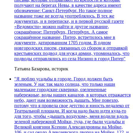
получают на берегах Невы, в качестве адреса имеют
обозначение: Санкт-Петербург. Но такое полное
название тоже не всегда употреблялось. В тех же
документах, и в переписке, и в первой русской газете
«Ведомости» можно найти и другое название,
сокращённое: Питербурх, Петербурх. А самое
сокращённое название, Питер, встретилось мне в
документе, датированном 1705 годом. В одном
новгородских писем, связанных со сбором и отправкой
крестьянских подвод для нужд армии, упоминалось, что
подводы отправлялись из села Низино в город Питер"
Татьяна Базарова, историк
"Я люблю усадьбы в городе. Город должен быть
зеленым. У нас так мало солнца, что только наши
маленькие городские скверики, озелененные
набережные, воды наших каналов, в которых отражается
небо, дают нам возможность дышать. Мне повезло,
потому что я провела свое детство и юность недалеко от
Театральной площади. И когда надо было идти куда-то
для того, чтобы «дышать воздухом», меня водили вдоль
зеленой набережной Мойки, туда, где были усадьбы и
Великой княгини Ксении Александровны на Мойке,
106, и сад около Алексеевского дворца на Мойке, 122, и