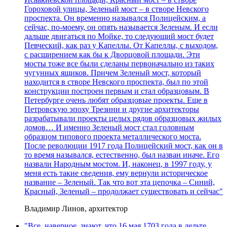
Гороховой улицы, Зеленый мост – в створе Невского
проспекта. Он временно назывался Полицейским, а
сейчас, по-моему, он опять называется Зеленым. И если
дальше двигаться по Мойке, то следующий мост будет
Певческий, как раз у Капеллы. От Капеллы, с выходом,
с расширением как бы к Дворцовой площади. Эти
мосты тоже все были сделаны первоначально из таких
чугунных ящиков. Причем Зеленый мост, который
находится в створе Невского проспекта, был по этой
конструкции построен первым и стал образцовым. В
Петербурге очень любят образцовые проекты. Еще в
Петровскую эпоху Трезини и другие архитекторы
разрабатывали проекты целых рядов образцовых жилых
домов… И именно Зеленый мост стал головным
образцом типового проекта металлического моста.
После революции 1917 года Полицейский мост, как он в
то время назывался, естественно, был назван иначе. Его
назвали Народным мостом. И, наконец, в 1997 году, у
меня есть такие сведения, ему вернули историческое
название – Зеленый. Так что вот эта цепочка – Синий,
Красный, Зеленый – продолжает существовать и сейчас"
Владимир Линов, архитектор
"Все, наверное, знают, что 16 мая 1703 года в дельте