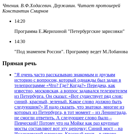
Чтения. В.Ф.Ходасевич. Державин. Читает протоиерей
Константин Смирнов
14:20
Программа Е.Жерихиной "Петербургские зарисовки"
14:30
"Под знаменем России". Программу ведет М.Лобанова
Прямая речь
"Я очень часто рассказываю знакомым и друзьям
историю с вопросом, который однажды был задан в
телепрограмме «Что? Где? Когда?» Передача, как
известно, московская, а вопрос задавался телезрителем
из Петербурга. Он сказал: «Вот существует ряд слов:
синий, красный, зеленый. Какое слово должно быть
следующим?» И надо сказать, что знатоки, многие из
которых из Петербурга, в тот момент – из Ленинграда,
не смогли ответить. А следующее слово было –
Певческий! Потому что на Мойке как раз крупные
мосты составляют вот эту цепочку: Синий мост – на
Исаакиевской площади, Красный мост – в створе