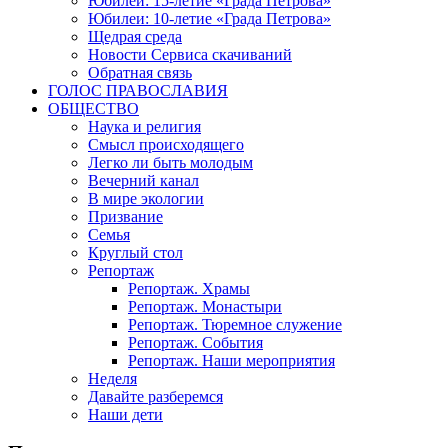
Юбилеи: 15-летие «Града Петрова»
Юбилеи: 10-летие «Града Петрова»
Щедрая среда
Новости Сервиса скачиваний
Обратная связь
ГОЛОС ПРАВОСЛАВИЯ
ОБЩЕСТВО
Наука и религия
Смысл происходящего
Легко ли быть молодым
Вечерний канал
В мире экологии
Призвание
Семья
Круглый стол
Репортаж
Репортаж. Храмы
Репортаж. Монастыри
Репортаж. Тюремное служение
Репортаж. События
Репортаж. Наши мероприятия
Неделя
Давайте разберемся
Наши дети