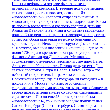
Невы на небольшом острове была заложена
деревоземляная крепость. В течение полутора месяцев
ее называли просто «новозастроенной». Из
«новозастроенной» крепости отправляли письма, в
«новозастроенную» крепость письма адресовали. Когда
на помощь возводившим крепость солдатам дивизии
Аникиты Ивановича Репнина и солдатам гвардейских
полков было решено направить новгородских крестьян,
то местом сбора назначили не новую безымянную
крепость в дельте Невы, про которую ещё мало кто знал,
а Шлотбург, бывший шведский Ниеншанц. Однако 29
июня 1703 года в крепости, в казармах, устроенных в
бастионе Александра Даниловича Меншикова,
торжественно отмечалось тезоименитство царя Петра
Алексеевича. 29 июня – это Петров день, то есть День
святых апостолов Петра и Павла. Святой Петр – это
небесный покровитель Петра Алексеевича.
Практически всегда, где бы государь ни находился – в
походе или в Москве – он вместе со своими
сподвижниками стремился отметить праздник банкетом,
весело провести день вместе со своими ближайшими
соратниками. И если еще 28 июня крепость была
«новозастроенная», то 29 июня она уже получает имя
Санкт-Петербург (Санктпитербурх). С этого времени
письма, которые отправляют из крепости и которые