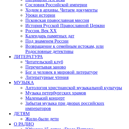
Сословия Российской империи
Ходим в архивы. Читаем документы
Уроки истории
Псковская православная миссия
История Русской Православной Церкви
Россия. Век ХХ
Календарь памятных дат
Под знаменем России
Возвращение к семейным истокам, или
Родословные детективы
ЛИТЕРАТУРА
Читательский клуб
Перечитывая заново
Бог и человек в мировой литературе
Литературные чтения
МУЗЫКА
Антология христианской музыкальной культуры
Музыка петербургских храмов
Маленький концерт
Забытая музыка при дворах российских
императоров
ДЕТЯМ
Жили-были дети
О РАДИО