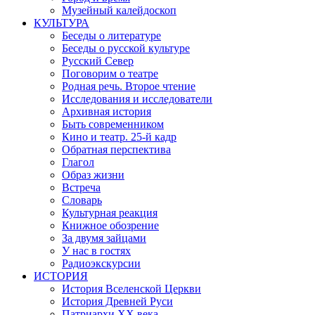
Музейный калейдоскоп
КУЛЬТУРА
Беседы о литературе
Беседы о русской культуре
Русский Север
Поговорим о театре
Родная речь. Второе чтение
Исследования и исследователи
Архивная история
Быть современником
Кино и театр. 25-й кадр
Обратная перспектива
Глагол
Образ жизни
Встреча
Словарь
Культурная реакция
Книжное обозрение
За двумя зайцами
У нас в гостях
Радиоэкскурсии
ИСТОРИЯ
История Вселенской Церкви
История Древней Руси
Патриархи XX века