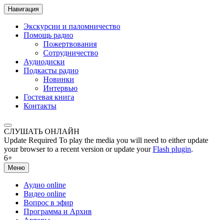
Навигация
Экскурсии и паломничество
Помощь радио
Пожертвования
Сотрудничество
Аудиодиски
Подкасты радио
Новинки
Интервью
Гостевая книга
Контакты
СЛУШАТЬ ОНЛАЙН
Update Required
To play the media you will need to either update
your browser to a recent version or update your
Flash plugin
.
6+
Меню
Аудио online
Видео online
Вопрос в эфир
Программа и Архив