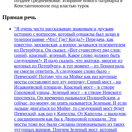
позднее средневековье. Избрание нового патриарха в
Константинополе под властью турок
Прямая речь
"Я очень часто рассказываю знакомым и друзьям
историю с вопросом, который однажды был задан в
телепрограмме «Что? Где? Когда?» Передача, как
известно, московская, а вопрос задавался телезрителем
из Петербурга. Он сказал: «Вот существует ряд слов:
синий, красный, зеленый. Какое слово должно быть
следующим?» И надо сказать, что знатоки, многие из
которых из Петербурга, в тот момент – из Ленинграда,
не смогли ответить. А следующее слово было –
Певческий! Потому что на Мойке как раз крупные
мосты составляют вот эту цепочку: Синий мост – на
Исаакиевской площади, Красный мост – в створе
Гороховой улицы, Зеленый мост – в створе Невского
проспекта. Он временно назывался Полицейским, а
сейчас, по-моему, он опять называется Зеленым. И если
дальше двигаться по Мойке, то следующий мост будет
Певческий, как раз у Капеллы. От Капеллы, с выходом,
с расширением как бы к Дворцовой площади. Эти
мосты тоже все были сделаны первоначально из таких
чугунных ящиков. Причем Зеленый мост, который