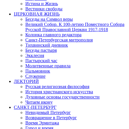
Истина и Жизнь
Вестники свободы
ЦЕРКОВНАЯ ЖИЗНЬ
Беседы на Символ веры
Великий Собор. К 100-летию Поместного Собора
Русской Православной Церкви 1917-1918
Колонка главного редактора
Санкт-Петербургская митрополия
Тихвинский дневник
Беседы пастыря
Экклесия
Пастырский час
Молитвенные правила
Пальмовник
Служение
ЛЕКТОРИЙ
Русская религиозная философия
История христианского искусства
Духовные основы государственности
Читаем икону
САНКТ-ПЕТЕРБУРГ
Невидимый Петербург
Возвращение в Петербург
Время Эрмитажа
Город и время