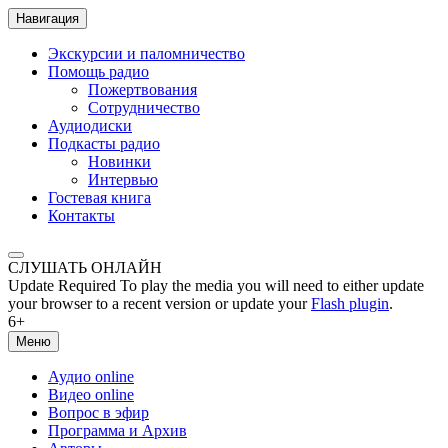
Навигация
Экскурсии и паломничество
Помощь радио
Пожертвования
Сотрудничество
Аудиодиски
Подкасты радио
Новинки
Интервью
Гостевая книга
Контакты
СЛУШАТЬ ОНЛАЙН
Update Required
To play the media you will need to either update
your browser to a recent version or update your
Flash plugin
.
6+
Меню
Аудио online
Видео online
Вопрос в эфир
Программа и Архив