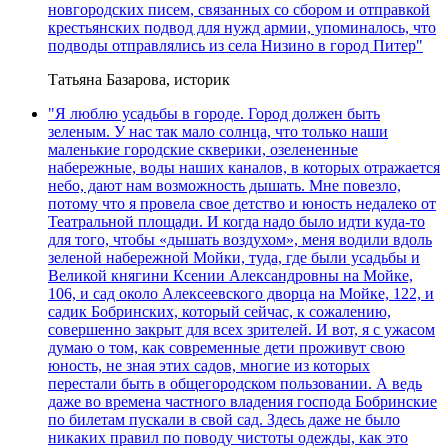
новгородских писем, связанных со сбором и отправкой
крестьянских подвод для нужд армии, упоминалось, что
подводы отправлялись из села Низино в город Питер"
Татьяна Базарова, историк
"Я люблю усадьбы в городе. Город должен быть
зеленым. У нас так мало солнца, что только наши
маленькие городские скверики, озелененные
набережные, воды наших каналов, в которых отражается
небо, дают нам возможность дышать. Мне повезло,
потому что я провела свое детство и юность недалеко от
Театральной площади. И когда надо было идти куда-то
для того, чтобы «дышать воздухом», меня водили вдоль
зеленой набережной Мойки, туда, где были усадьбы и
Великой княгини Ксении Александровны на Мойке,
106, и сад около Алексеевского дворца на Мойке, 122, и
садик Бобринских, который сейчас, к сожалению,
совершенно закрыт для всех зрителей. И вот, я с ужасом
думаю о том, как современные дети проживут свою
юность, не зная этих садов, многие из которых
перестали быть в общегородском пользовании. А ведь
даже во времена частного владения господа Бобринские
по билетам пускали в свой сад. Здесь даже не было
никаких правил по поводу чистоты одежды, как это