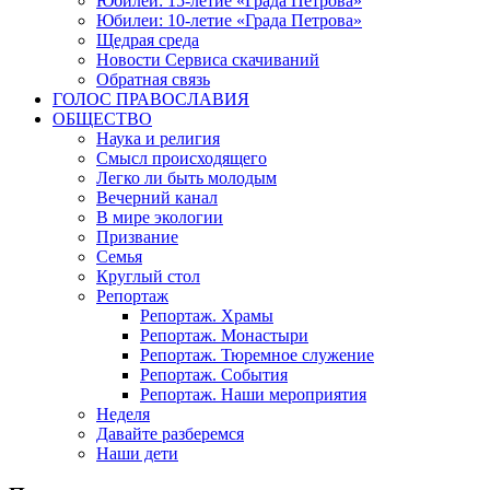
Юбилеи: 15-летие «Града Петрова»
Юбилеи: 10-летие «Града Петрова»
Щедрая среда
Новости Сервиса скачиваний
Обратная связь
ГОЛОС ПРАВОСЛАВИЯ
ОБЩЕСТВО
Наука и религия
Смысл происходящего
Легко ли быть молодым
Вечерний канал
В мире экологии
Призвание
Семья
Круглый стол
Репортаж
Репортаж. Храмы
Репортаж. Монастыри
Репортаж. Тюремное служение
Репортаж. События
Репортаж. Наши мероприятия
Неделя
Давайте разберемся
Наши дети