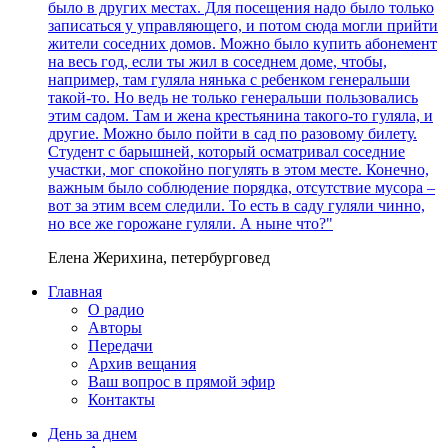
было в других местах. Для посещения надо было только
записаться у управляющего, и потом сюда могли прийти
жители соседних домов. Можно было купить абонемент
на весь год, если ты жил в соседнем доме, чтобы,
например, там гуляла нянька с ребенком генеральши
такой-то. Но ведь не только генеральши пользовались
этим садом. Там и жена крестьянина такого-то гуляла, и
другие. Можно было пойти в сад по разовому билету.
Студент с барышней, который осматривал соседние
участки, мог спокойно погулять в этом месте. Конечно,
важным было соблюдение порядка, отсутствие мусора –
вот за этим всем следили. То есть в саду гуляли чинно,
но все же горожане гуляли. А ныне что?"
Елена Жерихина, петербурговед
Главная
О радио
Авторы
Передачи
Архив вещания
Ваш вопрос в прямой эфир
Контакты
День за днем