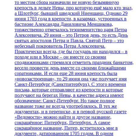
то местом сбора назначили не новую безымянную
крепость в дельте Невы, про которую ещё мало кто знал,
а Шлотбург, бывший шведский Ниеншанц. Однако 29
июня 1703 года в крепости, в казармах, устроенных в
бастионе Александра Даниловича Меншикова,
торжественно отмечалось тезоименитство царя Петра
Алексеевича. 29 июня – это Петров день, то есть День
святых апостолов Петра и Павла. Святой Петр – это
небесный покровитель Петра Алексеевича.
Практически всегда, где бы государь ни находился – в
походе или в Москве – он вместе со своими
сподвижниками стремился отметить праздник банкетом,
весело провести день вместе со своими ближайшими
соратниками. И если еще 28 июня крепость была
«новозастроенная», то 29 июня она уже получает имя
Санкт-Петербург (Санктпитербурх). С этого времени
письма, которые отправляют из крепости и которые
получают на берегах Невы, в качестве адреса имеют
обозначение: Санкт-Петербург. Но такое полное
название тоже не всегда употреблялось. В тех же
документах, и в переписке, и в первой русской газете
«Ведомости» можно найти и другое название,
сокращённое: Питербурх, Петербурх. А самое
сокращённое название, Питер, встретилось мне в
документе, датированном 1705 годом. В одном