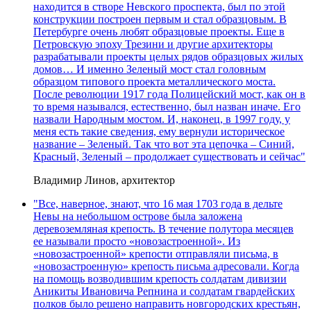
находится в створе Невского проспекта, был по этой
конструкции построен первым и стал образцовым. В
Петербурге очень любят образцовые проекты. Еще в
Петровскую эпоху Трезини и другие архитекторы
разрабатывали проекты целых рядов образцовых жилых
домов… И именно Зеленый мост стал головным
образцом типового проекта металлического моста.
После революции 1917 года Полицейский мост, как он в
то время назывался, естественно, был назван иначе. Его
назвали Народным мостом. И, наконец, в 1997 году, у
меня есть такие сведения, ему вернули историческое
название – Зеленый. Так что вот эта цепочка – Синий,
Красный, Зеленый – продолжает существовать и сейчас"
Владимир Линов, архитектор
"Все, наверное, знают, что 16 мая 1703 года в дельте
Невы на небольшом острове была заложена
деревоземляная крепость. В течение полутора месяцев
ее называли просто «новозастроенной». Из
«новозастроенной» крепости отправляли письма, в
«новозастроенную» крепость письма адресовали. Когда
на помощь возводившим крепость солдатам дивизии
Аникиты Ивановича Репнина и солдатам гвардейских
полков было решено направить новгородских крестьян,