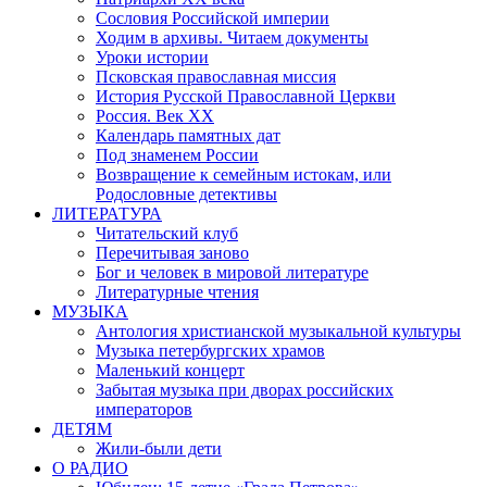
Сословия Российской империи
Ходим в архивы. Читаем документы
Уроки истории
Псковская православная миссия
История Русской Православной Церкви
Россия. Век ХХ
Календарь памятных дат
Под знаменем России
Возвращение к семейным истокам, или
Родословные детективы
ЛИТЕРАТУРА
Читательский клуб
Перечитывая заново
Бог и человек в мировой литературе
Литературные чтения
МУЗЫКА
Антология христианской музыкальной культуры
Музыка петербургских храмов
Маленький концерт
Забытая музыка при дворах российских
императоров
ДЕТЯМ
Жили-были дети
О РАДИО