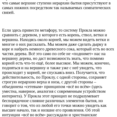
что самые верхние ступени иерархии бытия присутствуют в
самых нижних посредством так называемых симпатических
связей.
Если здесь привести метафору, то систему Прокла можно
сравнить с деревом, у которого есть корень, ствол, ветки и
вершина. Находясь около корней, мы можем видеть ветки и
многое о них рассказать. Мы можем даже сделать дырку в
коре и набрать немного древесного сока, который есть во всех
частях дерева. Всё это само по себе не «поднимет» нас на
вершину дерева, но даст возможность знать, что помимо
корней есть что-то ещё, более высокое. Мы можем, конечно,
подняться и на вершину и также уже с неё увидеть, что
происходит у корней, не спускаясь вниз. Получается, что
действительность, по Проклу, с одной стороны, сохраняет
строгую иерархию верха и низа, с другой стороны –
объединена «сетевым» принципом «всё во всём» (здесь
уместна, наверное, аналогия с современным устройством
интернета). У Прокла этот принцип не подразумевает
беспорядочное слияние различных элементов бытия, но
говорит о том, что из любой его точки можно увидеть как
высшее начало, так и низшие его проявления. Об этой
интуиции «всё во всём» рассуждали и христианские