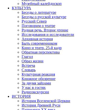
Музейный калейдоскоп
КУЛЬТУРА
Беседы о литературе
Беседы о русской культуре
Русский Север
Поговорим о театре
Родная речь. Второе чтение
Исследования и исследователи
Архивная история
Быть современником
Кино и театр. 25-й кадр
Обратная перспектива
Глагол
Образ жизни
Встреча
Словарь
Культурная реакция
Книжное обозрение
За двумя зайцами
У нас в гостях
Радиоэкскурсии
ИСТОРИЯ
История Вселенской Церкви
История Древней Руси
Патриархи XX века